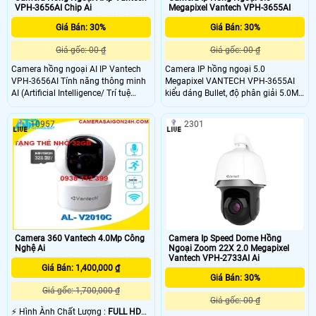
VPH-3656AI Chip Ai
Megapixel Vantech VPH-3655AI
Giá Bán: 30%
Giá Bán: 30%
Giá gốc: 00 ₫
Giá gốc: 00 ₫
Camera hồng ngoại AI IP Vantech
Camera IP hồng ngoại 5.0
VPH-3656AI Tính năng thông minh
Megapixel VANTECH VPH-3655AI
AI (Artificial Intelligence/ Trí tuệ
kiểu dáng Bullet, độ phân giải 5.0MP,
nhân tạo): Face Detection,
tầm xa hồng ngoại 30m cho khả
Human/Vehicle Detection. Hỗ trợ
năng quan sát bao quát, truyền tải
10957
2301
cấp nguồn qua mạng PoE (Power
dữ liệu với độ nét cao, chuẩn nén
over Ethernet). Tiêu chuẩn chống
hình ảnh H.265, tiêu chuẩn IP66
bụi và nước: IP66 (thích hợp sử
giúp camera chống nước, nên lắp
dụng trong nhà và ngoài trời).
đặt được trong nhà và ngoài trời
Camera 360 Vantech 4.0Mp Công
Camera Ip Speed Dome Hồng
Nghệ Ai
Ngoại Zoom 22X 2.0 Megapixel
Vantech VPH-2733AI Ai
Giá Bán: 1,400,000 ₫
Giá Bán: 30%
Giá gốc: 1,700,000 ₫
Giá gốc: 00 ₫
️⚡ Hình Ành Chất Lượng :
FULL HD