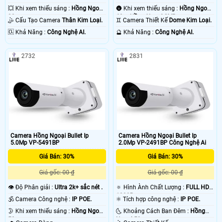
💥 Khi xem thiếu sáng :
Hồng Ngoại
🌚 Khi xem thiếu sáng :
Hồng Ngoại
30m .
60m Hồng Ngoại SMD.
🤹 Cấu Tạo Camera
Thân Kim Loại.
♊ Camera Thiết Kế
Dome Kim Loại.
️🆑 Khả Năng :
Công Nghệ AI.
️🔮 Khả Năng :
Công Nghệ AI.
2732
2831
Camera Hồng Ngoại Bullet Ip
Camera Hồng Ngoại Bullet Ip
5.0Mp VP-5491BP
2.0Mp VP-2491BP Công Nghệ Ai
Giá Bán: 30%
Giá Bán: 30%
Giá gốc: 00 ₫
Giá gốc: 00 ₫
👁 Độ Phân giải :
Ultra 2k+ sắc nét .
🔅 Hình Ành Chất Lượng :
FULL HD
1080P .
🕉️ Camera Công nghệ :
IP POE.
⚛️ Tích hợp công nghệ :
IP POE.
🌛 Khi xem thiếu sáng :
Hồng Ngoại
🌜 Khoảng Cách Ban Đêm :
Hồng
50m .
Ngoại 50m .