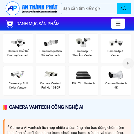
DANH MỤC SẢN PHẨM
Camera Thết Kế
Camera Đọc Biển
Camera Ip Có
Camera Ip AI
Kim Loại Vantech
Số Xe Vantech
Thu Âm Vantech
Vantech
Camera Ip Full
Camera Vantech
Đầu Thu Vantech
Camera Vantech
Color Vantech
Full Hd 1080P
4K
CAMERA VANTECH CÔNG NGHỆ AI
Camera AI vantech tích hợp nhiều chức năng như báo động chốn trộm
hình ảnh sắc nét ứng dụng trong chuổi cửa hàng, siêu thị và giao thông.