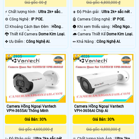
Giá gốc: 00 ₫
Giá gốc: 6,800,000 ₫
️⚡ Chất lượng hình :
Ultra 2k+ sắc
☀️ Độ Phân giải :
Ultra 2k+ sắc nét .
nét .
⚙ Công Nghệ :
IP POE.
🤖️ Camera Công nghệ :
IP POE.
💥 Khoảng Cách Ban Đêm :
Hồng
🌚 Khi xem thiếu sáng :
Hồng Ngoại
Ngoại 30m Hồng Ngoại SMD.
40m Hồng Ngoại SMD.
🐉️ Thiết Kế Camera
Dome Kim Loại.
🌧️ Camera Thiết Kế
Dome Kim Loại.
️✤ Ưu Điểm :
Công Nghệ AI.
️↭ Khả Năng :
Công Nghệ AI.
2935
4026
Camera Hồng Ngoại Vantech
Camera Hồng Ngoại Vantech
VPH-3655AI Thông Minh
VPH-3656AI Chip Ai
Giá Bán: 30%
Giá Bán: 30%
Giá gốc: 4,600,000 ₫
Giá gốc: 6,800,000 ₫
✨ Độ Phân giải :
Ultra 2k+ sắc nét .
🔆 Chất lượng hình Ảnh :
Ultra 2k+