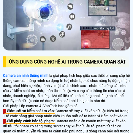
ỨNG DỤNG CÔNG NGHỆ AI TRONG CAMERA QUAN SÁT
Camera an ninh thông minh
là giải pháp tích hợp giữa các thiết bị, cung cấp hệ
thống camera thông minh sử dụng trí tuệ nhân tạo có chức năng tự động nhận
dạng, phát hiện sự kiện, hành vi một cách chính xác… nhằm đáp ứng các nhu
cầu về kiểm soát an ninh, phân tích dữ liệu và cung cấp thông tin cho các cá
nhân, doanh nghiệp, tổ chức,… Mà dữ liệu của nó không phải là tự nó có thể
học lấy mà dữ liệu của nó được kiểm soát bởi 1 big data nào đó.
Giải pháp Lắp camera AI VanTech bao gồm có:
-Giám sát và kiểm soát ra vào:
Camera sẽ truy xuất vào dữ liệu hiện tại trong
1 tổ chức bằng giải pháp nhận diện khuôn mặt để ra hành vi kiểm soát vào ra
-Giải pháp cảnh báo tội phạm:
Camera nhận diện khuôn mặt truy xuất vào
dữ liệu tội phạm có sẵng trong server Truy xuất dữ liệu tội phạm từ các cơ
quan có thẩm quyền và đưa ra cảnh báo phù hợp ,Tự động cảnh báo đối tượng