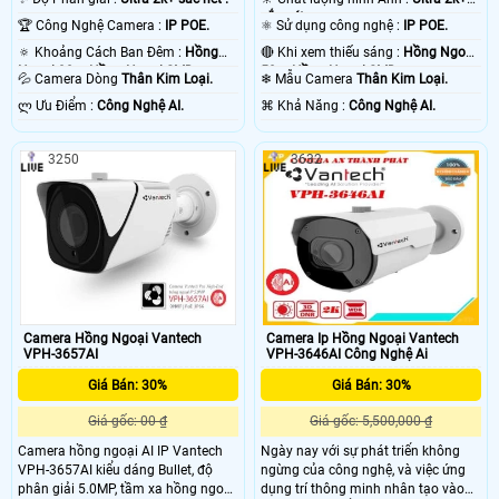
sắc nét .
🏆 Công Nghệ Camera :
IP POE.
⚛️ Sử dụng công nghệ :
IP POE.
🔅 Khoảng Cách Ban Đêm :
Hồng
🔴 Khi xem thiếu sáng :
Hồng Ngoại
Ngoại 30m Hồng Ngoại SMD.
50m Hồng Ngoại SMD.
💦 Camera Dòng
Thân Kim Loại.
❄ Mẫu Camera
Thân Kim Loại.
️ლ Ưu Điểm :
Công Nghệ AI.
️⌘ Khả Năng :
Công Nghệ AI.
3250
3632
Camera Hồng Ngoại Vantech
Camera Ip Hồng Ngoại Vantech
VPH-3657AI
VPH-3646AI Công Nghệ Ai
Giá Bán: 30%
Giá Bán: 30%
Giá gốc: 00 ₫
Giá gốc: 5,500,000 ₫
Camera hồng ngoại AI IP Vantech
Ngày nay với sự phát triển không
VPH-3657AI kiểu dáng Bullet, độ
ngừng của công nghệ, và việc ứng
phân giải 5.0MP, tầm xa hồng ngoại
dụng trí thông minh nhân tạo vào