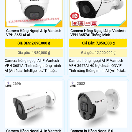
Camera Hồng Ngoại Ai Ip Vantech
Camera Hồng Ngoại Ai Ip Vantech
VPH-3651AI Ai
VPH-3657AI Thông Minh
Giá Bán: 2,890,000 ₫
Giá Bán: 7,850,000 ₫
Giá gốc: 4,980,000 ₫
Giá gốc: 12,000,000 ₫
Camera hồng ngoại AI IP Vantech
Camera hồng ngoại AI IP Vantech
VPH-3651AI Tính năng thông minh
VPH-3657AI Hỗ trợ chuẩn ONVIF.
AI (Artificial Intelligence/ Trí tuệ
Tính năng thông minh AI (Artificial
nhân tạo): Face Detection,
Intelligence/ Trí tuệ nhân tạo): Face
Human/Vehicle Detection. Hỗ trợ
Detection, Human/Vehicle
2696
2582
cấp nguồn qua mạng PoE (Power
Detection. Hỗ trợ cấp nguồn qua
over Ethernet). Tiêu chuẩn chống
mạng PoE (Power over Ethernet).
bụi và nước: IP66 (thích hợp sử
Tiêu chuẩn chống bụi và nước: IP66
dụng trong nhà và ngoài trời)
(thích hợp sử dụng trong nhà và
ngoài trời)
Camera Hồng Ngoại Ai Ip Vantech
Camera Ip Hồng Ngoại 5.0