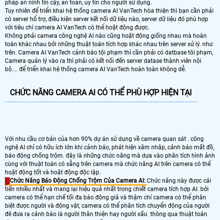
pháp an ninh tin cậy, an toàn, uy tín cho người sử dụng.
Tuy nhiên để triển khai hệ thống camera AI VanTech hòa thiện thì bạn cần phải
có server hổ trợ, điều kiện server kết nối dữ liệu nào, server dữ liệu đó phù hợp
với tiêu chí camera AI VanTech có thể hoặt động được.
Không phải camera công nghệ AI nào cũng hoặt động giống nhau mà hoàn
toàn khác nhau bởi những thuật toán tích hợp khác nhau trên server xử lý. như
trên. Camera AI VanTech cảnh báo tội phạm thì cần phải có datbase tôi phạm,
Camera quản lý vào ra thì phải có kết nối đến server datase thành viên nội
bộ.... để triển khai hệ thống camera AI VanTech hoàn toàn không dễ.
CHỨC NĂNG CAMERA AI CÓ THỂ PHÙ HỢP HIỆN TẠI
Với nhu cầu cơ bản của hơn 90% dự án sử dụng về camera quan sát . công
nghệ AI chỉ có hữu ích lớn khi cảnh báo, phát hiện xâm nhâp, cảnh báo mất đồ,
báo động chống trộm. đây là những chức năng mà dựa vào phân tích hình ảnh
cùng với thuật toán có sẵng trên camera mà chức năng AI trên camera có thể
hoặt động tốt và hoặt động độc lập.
Chức Năng Báo Động Chống Trộm Của Camera AI:
Chức năng này được cải
tiến nhiều nhất và mang lại hiệu quả nhất trong chiết camera tích hợp AI. bởi
camera có thể hạn chế tối đa báo động giả và thậm chí camera có thể phân
biệt được người và động vật, camera có thể phân tích chuyển động của người
đê đưa ra cảnh báo là người thân thiện hay người xấu thông qua thuật toán