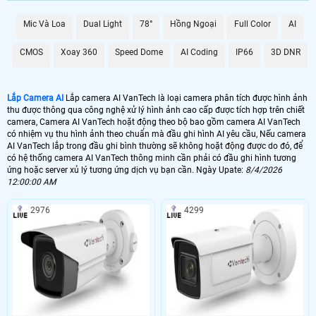
1.300.000 VNĐ
AI Xoay Theo Chuyển Động
Mic Và Loa
Dual Light
78°
Hồng Ngoại
Full Color
AI
📶 Lắp Camera AI VanTech Wifi 360 Ngoài Trời
CMOS
Xoay 360
Speed Dome
AI Coding
IP66
3D DNR
2.900.000 VNĐ
Camera AI VanTech CB8
🌀 Camera AI VanTech Chuyên Dụng GIao Thông
Lắp Camera AI
Lắp camera AI VanTech là loại camera phân tích được hình ảnh
thu được thông qua công nghệ xử lý hình ảnh cao cấp được tích hợp trên chiết
57.800,000 VNĐ
Camera AI VanTech Dùng Giao Thông
camera, Camera AI VanTech hoặt động theo bộ bao gồm camera AI VanTech
có nhiệm vụ thu hình ảnh theo chuẩn mà đầu ghi hình AI yêu cầu, Nếu camera
🔭 Camera Sola Công Nghệ AI
AI VanTech lắp trong đầu ghi bình thường sẽ không hoặt động được do đó, để
có hệ thống camera AI VanTech thông minh cần phải có đầu ghi hình tương
10.300.000 VNĐ
Camera Báo Động Thông Minh AI
ứng hoặc server xủ lý tương ứng dịch vụ bạn cần. Ngày Upate:
8/4/2026
12:00:00 AM
📳 lắp camera AI VanTech có nhiều ứng dụng và mỗi công nghệ AI khác
2976
4299
nhau và tùy vào từng nhu cầu sử dụng của công nghê AI được sử dụng phù
hợp. với camera wifi ứng dụng gia đình thông thương chức năng AI chỉ
phân tích báo động chống trộm phù hợp hạn chế báo động giả, với camera
wifi xoay 360 độ tích hợp AI thì sẽ theo giỏi đối tượng chuyển động phát ra
âm thanh cảnh báo ngoài ra với một số camera xoay 360 có zoom số thì
camera sẽ thi hình và zoom hình đối tượng cận cảnh.
👁️ Với những dự án lớn sử dụng
camera AI
với những nhu cầu riêng biệt thì yêu
cầu camera cần phải có kết nối dữ liệu cũng để phát huy hết ưu điểm của công
nghê AI tích hợp trong camera. Ví dụ với camera Giao Thông thì có thể thấy