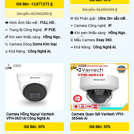
Giá Bán: 30%
Giá Bán: -12,877,672 ₫
Giá gốc: 26,000,000 ₫
Giá gốc: 42,960,000 ₫
💯 Độ Phân giải :
Ultra 2k+ sắc nét .
👁 Hình Ảnh Sắc nét :
FULL HD
⚛️ Camera Công nghệ :
IP.
1080P .
⚛️ Trang Bị Công Nghệ :
IP POE.
🌚 Khi xem thiếu sáng :
Hồng Ngoại
🌈 Khi xem thiếu sáng :
Hồng Ngoại
30m Hồng Ngoại Smart IR.
♊ Mẫu Camera
Xoay 360.
30m Starlight.
🔩 Camera Dòng
Dome Kim loại.
️⇝ Khả Năng :
Công Nghệ AI.
️➲ Khả Năng :
Công Nghệ AI.
2460
3228
Camera Hồng Ngoại Vantech
Camera Quan Sát Vantech VPH-
VPH-3651AI Công Nghệ Ai
3654AI Ai
Giá Bán: 30%
Giá Bán: 30%