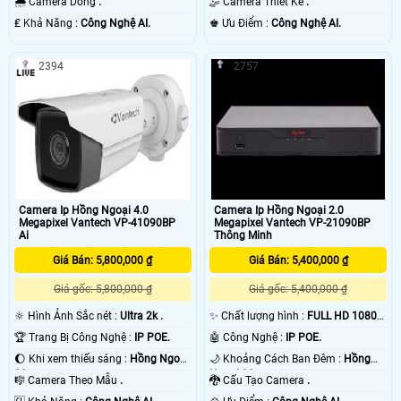
🌧️ Camera Dòng
.
🤹 Camera Thiết Kế
.
️₤ Khả Năng :
Công Nghệ AI.
️♚ Ưu Điểm :
Công Nghệ AI.
2394
2757
Camera Ip Hồng Ngoại 4.0
Camera Ip Hồng Ngoại 2.0
Megapixel Vantech VP-41090BP
Megapixel Vantech VP-21090BP
Ai
Thông Minh
Giá Bán: 5,800,000 ₫
Giá Bán: 5,400,000 ₫
Giá gốc: 5,800,000 ₫
Giá gốc: 5,400,000 ₫
🔆 Hình Ảnh Sắc nét :
Ultra 2k .
✨ Chất lượng hình :
FULL HD 1080P
.
🏆 Trang Bị Công Nghệ :
IP POE.
🤖️ Công Nghệ :
IP POE.
🌔 Khi xem thiếu sáng :
Hồng Ngoại
🌙 Khoảng Cách Ban Đêm :
Hồng
20m .
Ngoại 20m .
🎼️ Camera Theo Mẫu
.
🐉️ Cấu Tạo Camera
.