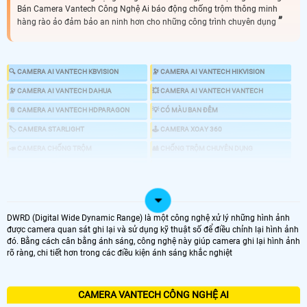
Bán Camera Vantech Công Nghệ Ai báo động chống trộm thông minh
hàng rào ảo đảm bảo an ninh hơn cho những công trình chuyên dụng
🔍 CAMERA AI VANTECH KBVISION
🔭 CAMERA AI VANTECH HIKVISION
🔭 CAMERA AI VANTECH DAHUA
💥 CAMERA AI VANTECH VANTECH
📎 CAMERA AI VANTECH HDPARAGON
💡 CÓ MÀU BAN ĐÊM
🏷 CAMERA STARLIGHT
🕹 CAMERA XOAY 360
📣 CAMERA CHỐNG TRỘM
🎎 CHỐNG TRỘM CHUYÊN DỤNG
📍 CAMERA HỒNG NGOẠI
👁 CAMERA 4MP
♋ GIÁ LẮP CAMERA CÓ CÔNG NGHỆ AI
DWRD (Digital Wide Dynamic Range) là một công nghệ xử lý những hình ảnh
được camera quan sát ghi lại và sử dụng kỹ thuật số để điều chỉnh lại hình ảnh
đó. Bằng cách cân bằng ánh sáng, công nghệ này giúp camera ghi lại hình ảnh
LOẠI CAMERA AI
rõ ràng, chi tiết hơn trong các điều kiện ánh sáng khắc nghiệt
GIÁ LẮP CAMERA
🔄 Lắp Camera Wifi EBITCAM E3 AI
CAMERA VANTECH CÔNG NGHỆ AI