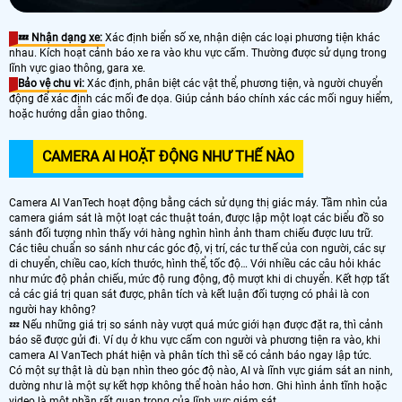
💤 Nhận dạng xe:
Xác định biển số xe, nhận diện các loại phương tiện khác
nhau. Kích hoạt cảnh báo xe ra vào khu vực cấm. Thường được sử dụng trong
lĩnh vực giao thông, gara xe.
Bảo vệ chu vi:
Xác định, phân biệt các vật thể, phương tiện, và người chuyển
động để xác định các mối đe dọa. Giúp cảnh báo chính xác các mối nguy hiểm,
hoặc hướng dẫn giao thông.
CAMERA AI HOẶT ĐỘNG NHƯ THẾ NÀO
Camera AI VanTech hoạt động bằng cách sử dụng thị giác máy. Tầm nhìn của
camera giám sát là một loạt các thuật toán, được lập một loạt các biểu đồ so
sánh đối tượng nhìn thấy với hàng nghìn hình ảnh tham chiếu được lưu trữ.
Các tiêu chuẩn so sánh như các góc độ, vị trí, các tư thế của con người, các sự
di chuyển, chiều cao, kích thước, hình thể, tốc độ… Với nhiều các câu hỏi khác
như mức độ phản chiếu, mức độ rung động, độ mượt khi di chuyển. Kết hợp tất
cả các giá trị quan sát được, phân tích và kết luận đối tượng có phải là con
người hay không?
💤 Nếu những giá trị so sánh này vượt quá mức giới hạn được đặt ra, thì cảnh
báo sẽ được gửi đi. Ví dụ ở khu vực cấm con người và phương tiện ra vào, khi
camera AI VanTech phát hiện và phân tích thì sẽ có cảnh báo ngay lập tức.
Có một sự thật là dù bạn nhìn theo góc độ nào, AI và lĩnh vực giám sát an ninh,
dường như là một sự kết hợp không thể hoàn hảo hơn. Ghi hình ảnh tĩnh hoặc
video là một phần rất quan trọng của lĩnh vực giám sát.