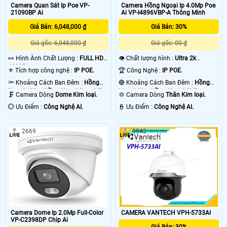
biển số phân tích tốc độ, lấn tuyến dừng đỗ. với những chức năng có thể hoặt
Camera Quan Sát Ip Poe VP-
Camera Hồng Ngoại Ip 4.0Mp Poe
21090BP Ai
Ai VP-I4896VBP-A Thông Minh
động độc lập đơn giản được thiết kế sẵng trên camera, tuy nhiên để phát hiện
sai phạm cũng như tra cứu lịch sử xe thì cần phải có server hổ trợ dữ liệu thì
Giá Bán: 6,048,000 ₫
Giá Bán: 30%
công nghệ AI mới đảm bảo hoặt động tốt. 💡
Giá gốc: 6,048,000 ₫
Giá gốc: 00 ₫
️👀 Hình Ành Chất Lượng :
FULL HD
👁 Chất lượng hình :
Ultra 2k .
1080P .
⚜️ Tích hợp công nghệ :
IP POE.
🏆 Công Nghệ :
IP POE.
🔦 Khoảng Cách Ban Đêm :
Hồng
🔴 Khoảng Cách Ban Đêm :
Hồng
Ngoại 100m Hồng Ngoại Smart IR.
Ngoại 60m Hồng Ngoại SMD.
🗜️ Camera Dòng
Dome Kim loại.
💢 Camera Dòng
Thân Kim loại.
️💮 Ưu Điểm :
Công Nghệ AI.
️👮 Ưu Điểm :
Công Nghệ AI.
2669
3042
'
Camera Dome Ip 2.0Mp Full-Color
CAMERA VANTECH VPH-5733AI
VP-C2398DP Chip Ai