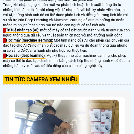
Trong khi nhận dạng khuôn mặt và phân tích hoặc trích xuất thông tin từ
những hình ảnh đó là một công việc tẻ nhạt đối với bất kỳ nhân viên nào, thì
với AI, những hình ảnh đó có thể được phân tích và diễn giải trong tích tắc với
sự hỗ trợ của Deep Learning và Machine Learning để đưa ra những dự đoán
thông minh, phức tạp hơn mà bộ não con người có thể biết đến.
Trí tuệ nhân tạo (AI):
một cỗ máy có thể bắt chước hành vi và tư duy của con
người thông qua dữ liệu và thuật toán thích hợp với môi trường hoặt động.
Học máy (machine learning):
Một tính năng của AI, cho phép các chuyên gia
đào tạo cho AI để nó nhận biết các mẫu dữ liệu và dự đoán thông qua những
gì có sẵng để đưa ra hành phi phù hợp vói thực tiển.
Học sâu (deep learning):
Một kỹ thuật nhỏ của machine learning, cho phép
máy có thể tự đào tạo chính mình, bằng cách tiếp thu những hành vi cũ đưa ra
những hành vi mới vào dữ liệu riêng của chính công nghệ này.
TIN TỨC CAMERA XEM NHIỀU