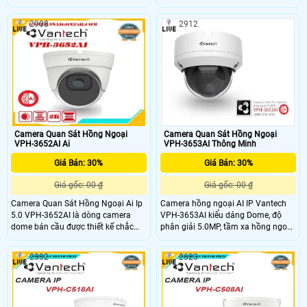
80m cho khả năng quan sát bao
các Camera để phục vụ con người,
quát, truyền tải dữ liệu với độ nét
nâng cao cuộc sống là việc ưu tiên.
2908
2912
cao, chuẩn nén hình ảnh H.265, tiêu
VANTECH luôn mong muốn mang
chuẩn IP66 giúp camera chống
đến Quý khách những Camera, dịch
nước, nên lắp đặt được trong nhà và
vụ tiện lợi nhất, thông minh với giá
ngoài trời.
thành hợp lý.
Camera Quan Sát Hồng Ngoại
Camera Quan Sát Hồng Ngoại
VPH-3652AI Ai
VPH-3653AI Thông Minh
Giá Bán: 30%
Giá Bán: 30%
Giá gốc: 00 ₫
Giá gốc: 00 ₫
Camera Quan Sát Hồng Ngoại Ai Ip
Camera hồng ngoại AI IP Vantech
5.0 VPH-3652AI là dòng camera
VPH-3653AI kiểu dáng Dome, độ
dome bán cầu được thiết kế chắc
phân giải 5.0MP, tầm xa hồng ngoại
chắn. Camera thuộc thương hiệu
30m cho khả năng quan sát bao
Vantech một trong những thương
quát, truyền tải dữ liệu với độ nét
2332
2623
hiệu camera tót nhất tại việt nam.
cao, chuẩn nén hình ảnh H.265, tiêu
Camera có độ phân giải Độ phân
chuẩn IP66 giúp camera chống
giải: 5
nước, nên lắp đặt được trong nhà và
ngoài trời. Lắp đặt