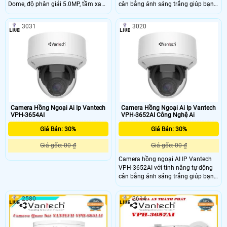
Dome, độ phân giải 5.0MP, tầm xa
cân bằng ánh sáng trắng giúp bạn
hồng ngoại 30m cho khả năng
quan sát hình ảnh từ xa rõ nét nhất,
quan sát bao quát, truyền tải dữ liệu
không bị nhiễu hình hay nhòe là
3031
3020
với độ nét cao, chuẩn nén hình ảnh
một trong những ưu điểm vượt trội
H.265, tiêu chuẩn IP66 giúp camera
nhất của dòng camera này
chống nước, nên lắp đặt được trong
nhà và ngoài trời. Camera hồng
ngoại AI IP Vantech VPH-3651AI
Camera Hồng Ngoại Ai Ip Vantech
Camera Hồng Ngoại Ai Ip Vantech
VPH-3654AI
VPH-3652AI Công Nghệ Ai
Giá Bán: 30%
Giá Bán: 30%
Giá gốc: 00 ₫
Giá gốc: 00 ₫
Camera hồng ngoại AI IP Vantech
VPH-3652AI với tính năng tự động
cân bằng ánh sáng trắng giúp bạn
quan sát hình ảnh từ xa rõ nét nhất,
không bị nhiễu hình hay nhòe là
2580
2614
một trong những ưu điểm vượt trội
nhất của dòng camera này