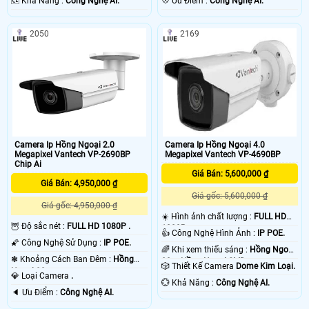
️🆑 Khả Năng :
Công Nghệ AI.
️💠 Ưu Điểm :
Công Nghệ AI.
2050
2169
Camera Ip Hồng Ngoại 2.0
Camera Ip Hồng Ngoại 4.0
Megapixel Vantech VP-2690BP
Megapixel Vantech VP-4690BP
Chip Ai
Giá Bán: 5,600,000 ₫
Giá Bán: 4,950,000 ₫
Giá gốc: 5,600,000 ₫
Giá gốc: 4,950,000 ₫
☀️ Hình ảnh chất lượng :
FULL HD
🦉 Độ sắc nét :
FULL HD 1080P .
1080P .
👍 Công Nghệ Hình Ảnh :
IP POE.
🌠 Công Nghệ Sử Dụng :
IP POE.
🌈 Khi xem thiếu sáng :
Hồng Ngoại
❃ Khoảng Cách Ban Đêm :
Hồng
80m Hồng Ngoại SMD.
🎲 Thiết Kế Camera
Dome Kim Loại.
Ngoại 80m .
💎 Loại Camera
.
️💮 Khả Năng :
Công Nghệ AI.
️🔈 Ưu Điểm :
Công Nghệ AI.