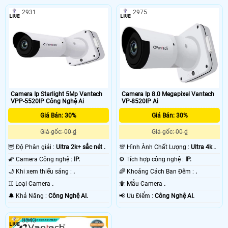
2931
2975
Camera Ip Starlight 5Mp Vantech
Camera Ip 8.0 Megapixel Vantech
VPP-5520IP Công Nghệ Ai
VP-8520IP Ai
Giá Bán: 30%
Giá Bán: 30%
Giá gốc: 00 ₫
Giá gốc: 00 ₫
🦉 Độ Phân giải :
Ultra 2k+ sắc nét .
💯 Hình Ành Chất Lượng :
Ultra 4k
👍🏾 .
🌠 Camera Công nghệ :
IP.
⚙ Tích hợp công nghệ :
IP.
🌙 Khi xem thiếu sáng :
.
🌈 Khoảng Cách Ban Đêm :
.
♊ Loại Camera
.
🐜 Mẫu Camera
.
️🔔 Khả Năng :
Công Nghệ AI.
️📢 Ưu Điểm :
Công Nghệ AI.
3343