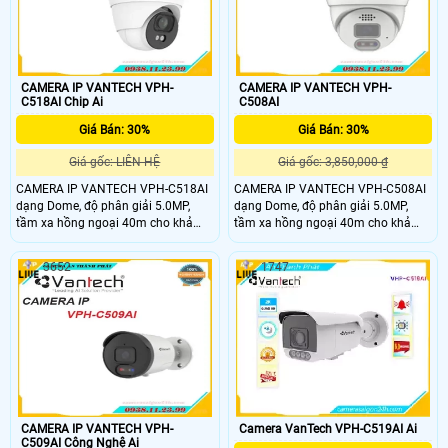
CAMERA IP VANTECH VPH-
CAMERA IP VANTECH VPH-
C518AI Chip Ai
C508AI
Giá Bán: 30%
Giá Bán: 30%
Giá gốc: LIÊN HỆ
Giá gốc: 3,850,000 ₫
CAMERA IP VANTECH VPH-C518AI
CAMERA IP VANTECH VPH-C508AI
dạng Dome, độ phân giải 5.0MP,
dạng Dome, độ phân giải 5.0MP,
tầm xa hồng ngoại 40m cho khả
tầm xa hồng ngoại 40m cho khả
năng quan sát bao quát, truyền tải
năng quan sát bao quát, truyền tải
dữ liệu với độ nét cao.
dữ liệu với độ nét cao. Là dòng
3652
1747
camera cao cấp, được tích hợp
nhiều tính năng như: AI, nhận diện
khuôn mặt, biển số xe.
CAMERA IP VANTECH VPH-
Camera VanTech VPH-C519AI Ai
C509AI Công Nghệ Ai