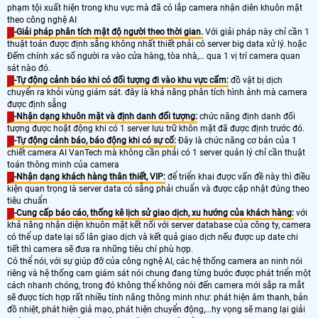
phạm tội xuất hiện trong khu vực mà đã có lắp camera nhận diên khuôn mặt
theo công nghệ AI
-Giải pháp phân tích mật độ người theo thời gian.
Với giải pháp này chỉ cần 1
thuật toán được định sẵng không nhất thiết phải có server big data xử lý. hoặc
Đếm chính xác số người ra vào cửa hàng, tòa nhà,… qua 1 vị trí camera quan
sát nào đó.
-Tự động cảnh báo khi có đối tượng đi vào khu vực cấm:
đồ vật bị dịch
chuyển ra khỏi vùng giám sát. đây là khả năng phân tích hình ảnh mà camera
được định sẵng
-Nhận dạng khuôn mặt và định danh đối tượng:
chức năng định danh đối
tượng được hoặt động khi có 1 server lưu trữ khôn mặt đã được định trước đó.
-Tự động cảnh báo, báo động khi có sự cố:
Đây là chức năng cơ bản của 1
chiết camera AI VanTech mà không cần phải có 1 server quản lý chỉ cần thuật
toán thông minh của camera
-Nhận dạng khách hàng thân thiết, VIP:
để triển khai được vấn đề này thì điều
kiện quan trọng là server data có sẵng phải chuẩn và được cập nhật đúng theo
tiêu chuẩn
-Cung cấp báo cáo, thống kê lịch sử giao dịch, xu hướng của khách hàng:
với
khả năng nhận diện khuôn mặt kết nối với server database của công ty, camera
có thể up date lại số lân giao dịch và kết quả giao dịch nếu được up date chi
tiết thì camera sẽ đưa ra những tiêu chí phù hợp.
Có thể nói, với sự giúp đỡ của công nghệ AI, các hệ thống camera an ninh nói
riêng và hệ thống cam giám sát nói chung đang từng bước được phát triển một
cách nhanh chóng, trong đó không thể không nói đến camera mới sắp ra mắt
sẽ được tích hợp rất nhiều tính năng thông minh như: phát hiện âm thanh, bản
đồ nhiệt, phát hiện giả mạo, phát hiện chuyển động,...hy vọng sẽ mang lại giải