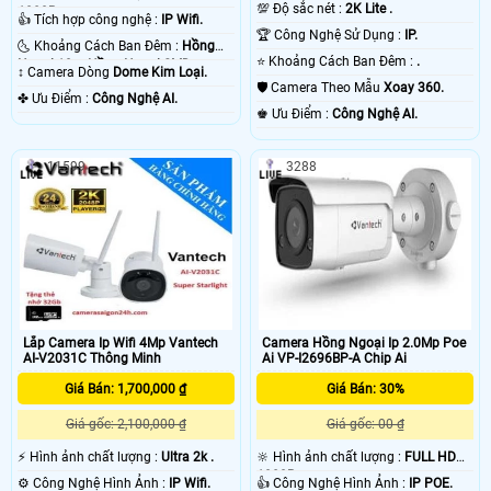
💯 Độ sắc nét :
2K Lite .
1080P .
👍 Tích hợp công nghệ :
IP Wifi.
🏆 Công Nghệ Sử Dụng :
IP.
🌜 Khoảng Cách Ban Đêm :
Hồng
⭐ Khoảng Cách Ban Đêm :
.
Ngoại 10m Hồng Ngoại SMD.
↕️ Camera Dòng
Dome Kim Loại.
🛡 Camera Theo Mẫu
Xoay 360.
️✤ Ưu Điểm :
Công Nghệ AI.
️♚ Ưu Điểm :
Công Nghệ AI.
11599
3288
Lắp Camera Ip Wifi 4Mp Vantech
Camera Hồng Ngoại Ip 2.0Mp Poe
AI-V2031C Thông Minh
Ai VP-I2696BP-A Chip Ai
Giá Bán: 1,700,000 ₫
Giá Bán: 30%
Giá gốc: 2,100,000 ₫
Giá gốc: 00 ₫
️⚡ Hình ảnh chất lượng :
Ultra 2k .
🔆 Hình ảnh chất lượng :
FULL HD
1080P .
⚙ Công Nghệ Hình Ảnh :
IP Wifi.
👍 Công Nghệ Hình Ảnh :
IP POE.