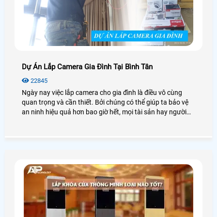
Dự Án Lắp Camera Gia Đình Tại Bình Tân
22845
Ngày nay việc lắp camera cho gia đình là điều vô cùng
quan trọng và cần thiết. Bởi chúng có thể giúp ta bảo vệ
an ninh hiệu quả hơn bao giờ hết, mọi tài sản hay người
thân yêu của bạn luôn luôn được bảo vệ. Sau đây là một
trong số những dự án lắp camera gia đình tại Bình Tân đã
và được thi công bởi công ty An Thành Phát chúng tôi,
giúp mang lại nhiều giá trị tốt đẹp cho khách hàng