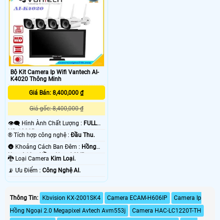
Bộ Kit Camera Ip Wifi Vantech AI-
K4020 Thông Minh
Giá Bán: 8,400,000 ₫
Giá gốc: 8,400,000 ₫
👁️‍🗨 Hình Ành Chất Lượng :
FULL
HD 1080P .
®️ Tích hợp công nghệ :
Đầu Thu.
🌚 Khoảng Cách Ban Đêm :
Hồng
Ngoại 10m Hồng Ngoại SMD.
🐉️ Loại Camera
Kim Loại.
️📡 Ưu Điểm :
Công Nghệ AI.
Thông Tin:
Kbvision KX-2001SK4
Camera ECAM-H606IP
Camera Ip
Hồng Ngoại 2.0 Megapixel Avtech Avm553j
Camera HAC-LC1220T-TH