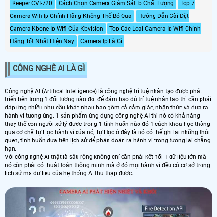
Keeper CVI-720
Cách Chọn Camera Giám Sát Ip Chất Lượng
Top 7
Camera Wifi Ip Chính Hãng Không Thể Bỏ Qua
Hướng Dẫn Cài Đặt
Camera Kbone Ip Wifi Của Kbvision
Top Các Loại Camera Ip Wifi Chính
Hãng Tốt Nhất Hiện Nay
Camera Ip Là Gì
CÔNG NGHÊ AI LÀ GÌ
Công nghệ AI (Artifical Intelligence) là công nghệ trí tuệ nhân tạo được phát
triển bên trong 1 đối tượng nào đó. để đảm bảo dủ trí tuệ nhân tạo thì cần phải
đáp ứng nhiều nhu cầu khác nhau bao gôm cả cảm giác, nhận thức và đưa ra
hành vi tương ứng. 1 sản phẩm ứng dụng công nghệ AI thì nó có khả năng
thay thế con người xử lý được trong 1 tính huốn nào đó 1 cách khoa học thông
qua cơ chế Tự Học hành vi của nó, Tự Học ở đây là nó có thể ghi lại những thói
quen, tình huốn dựa trên lịch sử để phán đoán ra hành vi trong tương lai chẵng
hạn.
Với công nghệ AI thật là sâu rộng không chỉ cần phải kết nối 1 dữ liệu lớn mà
nó còn phải có thuật toán thông minh mà ở đó mọi hành vi đều có cơ sở trong
lịch sử mà dữ liệu của hệ thống AI thu thập được.