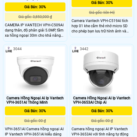
Giá Bán: 30%
Giá Bán: 30%
Giá gốc: liên Hệ
Giá gốc: 3,850,000 ₫
Camera Vantech VPH-C519AI tích
CAMERA IP VANTECH VPH-C509AI
hợp 01 khe cắm thẻ nhớ micro SD
dạng thân, độ phân giải 5.0MP, tầm
cho phép bạn lưu trữ hình ảnh và
xa hồng ngoại 30m cho khả năng
video trực tiếp trên thẻ nhớ với dung
quan sát bao quát, truyền tải dữ liệu
lượng tối đa 256GB bạn có thể lưu
với độ nét cao. Là dòng camera cao
trữ một lượng lớn dữ liệu mà không
3044
3442
cấp, được tích hợp nhiều tính năng
cần phải dùng đến hệ thống lưu trữ
như: AI, nhận diện khuôn mặt, biển
bên ngoài. Camera này cũng được
số xe.
tích hợp với các tính năng Alarm (1
input, 1 output) và Audio (1
input(RCA), 1 output (RCA))
Camera Hồng Ngoại Ai Ip Vantech
Camera Hồng Ngoại Ai Ip Vantech
VPH-3651AI Thông Minh
VPH-3653AI Chip Ai
Giá Bán: 30%
Giá Bán: 30%
Giá gốc: 00 ₫
Giá gốc: 00 ₫
VPH-3651AI Camera hồng ngoại AI
Camera hồng ngoại AI IP Vantech
IP Vantech VPH-3651AI kiểu dáng
VPH-3653AI với tính năng tự động