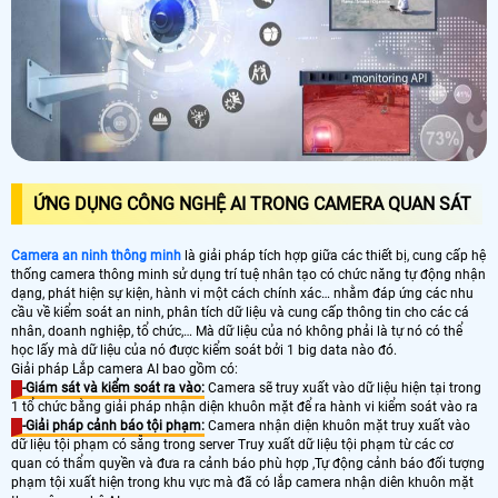
ỨNG DỤNG CÔNG NGHỆ AI TRONG CAMERA QUAN SÁT
Camera an ninh thông minh
là giải pháp tích hợp giữa các thiết bị, cung cấp hệ
thống camera thông minh sử dụng trí tuệ nhân tạo có chức năng tự động nhận
dạng, phát hiện sự kiện, hành vi một cách chính xác… nhằm đáp ứng các nhu
cầu về kiểm soát an ninh, phân tích dữ liệu và cung cấp thông tin cho các cá
nhân, doanh nghiệp, tổ chức,… Mà dữ liệu của nó không phải là tự nó có thể
học lấy mà dữ liệu của nó được kiểm soát bởi 1 big data nào đó.
Giải pháp Lắp camera AI bao gồm có:
-Giám sát và kiểm soát ra vào:
Camera sẽ truy xuất vào dữ liệu hiện tại trong
1 tổ chức bằng giải pháp nhận diện khuôn mặt để ra hành vi kiểm soát vào ra
-Giải pháp cảnh báo tội phạm:
Camera nhận diện khuôn mặt truy xuất vào
dữ liệu tội phạm có sẵng trong server Truy xuất dữ liệu tội phạm từ các cơ
quan có thẩm quyền và đưa ra cảnh báo phù hợp ,Tự động cảnh báo đối tượng
phạm tội xuất hiện trong khu vực mà đã có lắp camera nhận diên khuôn mặt