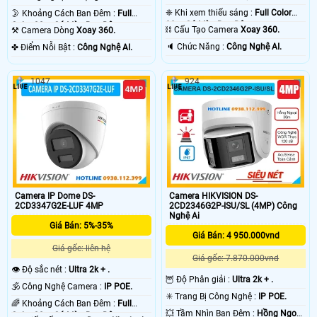
❈ Khi xem thiếu sáng :
Full Color
🌛 Khoảng Cách Ban Đêm :
Full
30m Có Màu Ban Ðêm.
Color 30m Có Màu Ban Ðêm.
⛓ Cấu Tạo Camera
Xoay 360.
⚒ Camera Dòng
Xoay 360.
️🔈 Chức Năng :
Công Nghệ AI.
️✤ Điểm Nỗi Bật :
Công Nghệ AI.
1047
924
Camera IP Dome DS-
Camera HIKVISION DS-
2CD3347G2E-LUF 4MP
2CD2346G2P-ISU/SL (4MP) Công
Nghệ Ai
Giá Bán: 5%-35%
Giá Bán: 4 950.000vnd
Giá gốc: liên hệ
Giá gốc: 7.870.000vnd
👁 Độ sắc nét :
Ultra 2k + .
🦉 Độ Phân giải :
Ultra 2k + .
🕉️ Công Nghệ Camera :
IP POE.
✳️ Trang Bị Công Nghệ :
IP POE.
🌈 Khoảng Cách Ban Đêm :
Full
💥 Tầm Nhìn Ban Đêm :
Hồng Ngoại
Color 30m Có Màu Ban Ðêm.