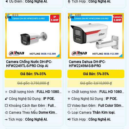
️🔈 Ưu Điểm :
Công Nghệ AI.
️👮 Tích Hợp :
Công Nghệ AI.
623
688
Camera Chống Nước DH-IPC-
Camera Dahua DH-IPC-
HFW2249TL-S-PRO Chip Ai
HFW2249M-S-B-PRO
Giá Bán: 5%-35%
Giá Bán: 5%-35%
Giá gốc: 3,750,000 ₫
Giá gốc: 3,610,000 ₫
🔅 Chất lượng hình :
FULL HD 1080P
🔅 Chất lượng hình :
FULL HD 1080P
.
.
🌠 Công Nghệ Sử Dụng :
IP POE.
⚜️ Công Nghệ Sử Dụng :
IP POE.
💥 Khoảng Cách Ban Đêm :
Full
💥 Video Ban Đêm :
Full Color 50m
Color 50m Có Màu Ban Ðêm.
Có Màu Ban Ðêm.
🎨 Camera Theo Mẫu
Dome Kim
💦 Loại Camera
Thân Kim loại.
loại.
️⇝ Tích Hợp :
Công Nghệ AI.
️📢 Tích Hợp :
Công Nghệ AI.