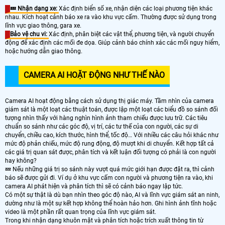
💤 Nhận dạng xe:
Xác định biển số xe, nhận diện các loại phương tiện khác
nhau. Kích hoạt cảnh báo xe ra vào khu vực cấm. Thường được sử dụng trong
lĩnh vực giao thông, gara xe.
Bảo vệ chu vi:
Xác định, phân biệt các vật thể, phương tiện, và người chuyển
động để xác định các mối đe dọa. Giúp cảnh báo chính xác các mối nguy hiểm,
hoặc hướng dẫn giao thông.
CAMERA AI HOẶT ĐỘNG NHƯ THẾ NÀO
Camera AI hoạt động bằng cách sử dụng thị giác máy. Tầm nhìn của camera
giám sát là một loạt các thuật toán, được lập một loạt các biểu đồ so sánh đối
tượng nhìn thấy với hàng nghìn hình ảnh tham chiếu được lưu trữ. Các tiêu
chuẩn so sánh như các góc độ, vị trí, các tư thế của con người, các sự di
chuyển, chiều cao, kích thước, hình thể, tốc độ… Với nhiều các câu hỏi khác như
mức độ phản chiếu, mức độ rung động, độ mượt khi di chuyển. Kết hợp tất cả
các giá trị quan sát được, phân tích và kết luận đối tượng có phải là con người
hay không?
💤 Nếu những giá trị so sánh này vượt quá mức giới hạn được đặt ra, thì cảnh
báo sẽ được gửi đi. Ví dụ ở khu vực cấm con người và phương tiện ra vào, khi
camera AI phát hiện và phân tích thì sẽ có cảnh báo ngay lập tức.
Có một sự thật là dù bạn nhìn theo góc độ nào, AI và lĩnh vực giám sát an ninh,
dường như là một sự kết hợp không thể hoàn hảo hơn. Ghi hình ảnh tĩnh hoặc
video là một phần rất quan trọng của lĩnh vực giám sát.
Trong khi nhận dạng khuôn mặt và phân tích hoặc trích xuất thông tin từ