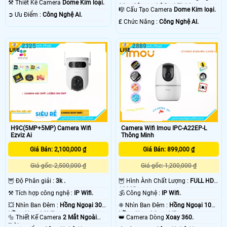
⚒ Thiết Kế Camera
Dome Kim loại.
30m Công nghệ DarkFighter.
🎼️ Cấu Tạo Camera
Dome Kim loại.
️➲ Ưu Điểm :
Công Nghệ AI.
️₤ Chức Năng :
Công Nghệ AI.
2325
2889
H9C(5MP+5MP) Camera Wifi
Camera Wifi Imou IPC-A22EP-L
Ezviz Ai
Thông Minh
Giá Bán: 2,100,000 ₫
Giá Bán: 899,000 ₫
Giá gốc: 2,500,000 ₫
Giá gốc: 1,200,000 ₫
🦉 Độ Phân giải :
3k .
🦉 Hình Ành Chất Lượng :
FULL HD
1080P .
⚒ Tích hợp công nghệ :
IP Wifi.
🕉️ Công Nghệ :
IP Wifi.
💥 Nhìn Ban Đêm :
Hồng Ngoại 30m
❈ Nhìn Ban Đêm :
Hồng Ngoại 10m
Hồng Ngoại SMD.
Hồng Ngoại Smart IR.
🔩 Thiết Kế Camera
2 Mắt Ngoài
👑 Camera Dòng
Xoay 360.
Trời.