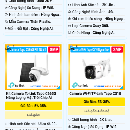
☀️ Chất lượng hình :
Ultra 2k + .
camera sẽ thi hình và zoom hình đối tượng cận cảnh.
️👀 Hình Ảnh Sắc nét :
2K Lite .
✳️ Công Nghệ Sử Dụng :
IP Wifi.
👁️ Với những dự án lớn sử dụng
camera AI
với những nhu cầu riêng biệt thì yêu
👍 Công Nghệ Hình Ảnh :
4G.
cầu camera cần phải có kết nối dữ liệu cũng để phát huy hết ưu điểm của công
🌛 Hình ảnh ban đêm :
Hồng Ngoại
nghê AI tích hợp trong camera. Ví dụ với camera Giao Thông thì có thể thấy
❃ Khi xem thiếu sáng :
Hồng Ngoại
30m Hồng Ngoại SMD.
💦 Mẫu Camera
Thân Plastic.
biển số phân tích tốc độ, lấn tuyến dừng đỗ. với những chức năng có thể hoặt
10m Starlight.
⚒ Loại Camera
Xoay 360.
động độc lập đơn giản được thiết kế sẵng trên camera, tuy nhiên để phát hiện
️🎙 Điểm Nỗi Bật :
Công Nghệ AI.
️💮 Chức Năng :
Công Nghệ AI.
sai phạm cũng như tra cứu lịch sử xe thì cần phải có server hổ trợ dữ liệu thì
công nghệ AI mới đảm bảo hoặt động tốt. 💡
5
8
Kit Camera Tp-Link Tapo C665G
Camera Wi-Fi TP-Link Tapo C310
Năng Lượng Mặt Trời Chip Ai
Giá Bán: 5%-35%
'
Giá Bán: 5%-35%
Giá gốc: Liên hệ
Giá gốc:
✨ Chất lượng hình :
2K Lite .
✨ Hình Ảnh Sắc nét :
Ultra 4k 👍🏾 .
✳️ Công Nghệ Sử Dụng :
IP Wifi.