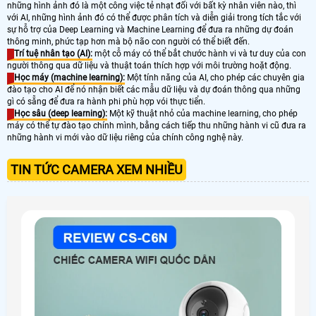
những hình ảnh đó là một công việc tẻ nhạt đối với bất kỳ nhân viên nào, thì
với AI, những hình ảnh đó có thể được phân tích và diễn giải trong tích tắc với
sự hỗ trợ của Deep Learning và Machine Learning để đưa ra những dự đoán
thông minh, phức tạp hơn mà bộ não con người có thể biết đến.
Trí tuệ nhân tạo (AI):
một cỗ máy có thể bắt chước hành vi và tư duy của con
người thông qua dữ liệu và thuật toán thích hợp với môi trường hoặt động.
Học máy (machine learning):
Một tính năng của AI, cho phép các chuyên gia
đào tạo cho AI để nó nhận biết các mẫu dữ liệu và dự đoán thông qua những
gì có sẵng để đưa ra hành phi phù hợp vói thực tiển.
Học sâu (deep learning):
Một kỹ thuật nhỏ của machine learning, cho phép
máy có thể tự đào tạo chính mình, bằng cách tiếp thu những hành vi cũ đưa ra
những hành vi mới vào dữ liệu riêng của chính công nghệ này.
TIN TỨC CAMERA XEM NHIỀU