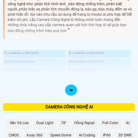
công nghệ như. phân tích hình ảnh , báo động chống trộm, phân biệt
người, phân biệc xe, phân tích chuyển động lạ, báo ga, báo cháy, đếm xe và
phát hiện lỗi. tùy vào nhu cầu sử dụng để trang bị modul ai phù hợp để tiết
kiệm chi phí. Lắp Camera Công Nghệ Ai thông minh luôn mang đến
những chức năng cao cấp camera quan sát tich tích hợp AI sẽ giúp bạn
báo động chống trộm hiệu quả hơn
🔍 CAMERA AI KBVISION
🔭 CAMERA AI HIKVISION
🔭 CAMERA AI DAHUA
💥 CAMERA AI VANTECH
📎 CAMERA AI HDPARAGON
💡 CÓ MÀU BAN ĐÊM
🏷 CAMERA STARLIGHT
🕹 CAMERA XOAY 360
📣 CAMERA CHỐNG TRỘM
🎎 CHỐNG TRỘM CHUYÊN DỤNG
📍 CAMERA HỒNG NGOẠI
👁 CAMERA 4MP
CAMERA CÔNG NGHỆ AI
♋ GIÁ LẮP CAMERA CÓ CÔNG NGHỆ AI
Mic Và Loa
Dual Light
78°
Hồng Ngoại
Full Color
AI
LOẠI CAMERA AI
CMOS
Xoay 360
Speed Dome
AI Coding
IP66
3D DNR