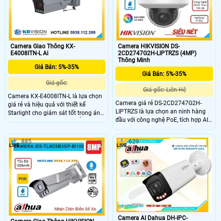
Camera Giao Thông KX-
Camera HIKVISION DS-
E4008ITN-L Ai
2CD2747G2H-LIPTRZS (4MP)
Thông Minh
Giá Bán: 5%-35%
Giá Bán: 5%-35%
Giá gốc:
Giá gốc: Liên Hệ
Camera KX-E4008ITN-L là lựa chọn
Camera giá rẻ DS-2CD2747G2H-
giá rẻ và hiệu quả với thiết kế
LIPTRZS là lựa chọn an ninh hàng
Starlight cho giám sát tốt trong ánh
đầu với công nghệ PoE, tích hợp AI
sáng yếu. Có cấu hình IP, hỗ trợ thẻ
thông minh quan sát ban đêm màu
nhớ Micro SD 512GB, độ phân giải
sắc rõ nét nhờ công nghệ ColorVu
4.0 MP và xem Full Color 30m vào
885
629
hình ảnh luôn sáng đẹp dù ở bất kỳ
ban đêm. Công nghệ IP, chống
điều kiện nào. Tính năng nhận diện
ngược sáng DWDR 140db, và thân
khuôn mặt và phát hiện
kim loại với độ nhạy sáng cực cao.
người/phương tiện mang lại sự an
tâm. Hồng ngoại 40m cùng chip xử
lý CMOS cho hình ảnh màu đẹp, sắc
nét, giá rẻ.
Camera AI Dahua DH-IPC-