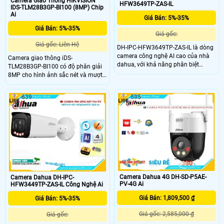
Camera Giao Thông HIKVISION
HFW3649TP-ZAS-IL
IDS-TLM28B3GP-BI100 (8MP) Chip
Ai
Giá Bán: 5%-35%
Giá Bán: 5%-35%
Giá gốc:
Giá gốc: Liên Hệ
DH-IPC-HFW3649TP-ZAS-IL là dòng
camera công nghệ AI cao của nhà
Camera giao thông iDS-
dahua, với khả năng phân biệt
TLM28B3GP-BI100 có độ phân giải
người và xe, phát hiện khuôn mặt,
8MP cho hình ảnh sắc nét và mượt
phát hiện ở lại, phát hiện lảng vảng,
mà, cùng tầm quan sát hồng ngoại
phát hiện khuôn mặt, ống kính
lên đến 100m. Với khả năng chụp
639
595
zoom, độ nét cao 6.0MP được trang
tốc độ cao 180 km/h, camera tích
bị
hợp AI giúp nhận diện biển số xe
chính xác. Camera hỗ trợ công nghệ
nén H.265+, khe cắm thẻ nhớ
512GB, chuẩn IP67, IK10 và PoE
đảm bảo hiệu suất ổn định trong
mọi điều kiện.
Camera Dahua 4G DH-SD-P5AE-
Camera Dahua DH-IPC-
PV-4G Ai
HFW3449TP-ZAS-IL Công Nghệ Ai
Giá Bán: 1,809,500 ₫
Giá Bán: 5%-35%
Giá gốc: 2,585,000 ₫
Giá gốc: