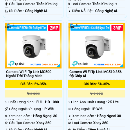
30m Starlight.
Starlight.
🐜 Cấu Tạo Camera
Thân Kim loại +
⛓ Loại Camera
Thân Kim loại +
Nhựa.
Nhựa.
️🆑 Ưu Điểm :
Công Nghệ AI.
️☣️ Điểm Nỗi Bật :
Công Nghệ AI.
4
4
Camera Wi-Fi Tp-Link MC500
Camera Wi-Fi Tp-Link MC510 356
Ngoài Trời Thông Minh
Độ Chip Ai
Giá Bán: 5%-35%
Giá Bán: 5%-35%
Giá gốc:
Giá gốc:
✨ Chất lượng hình :
FULL HD 1080P
️⚡ Hình Ành Chất Lượng :
2K Lite .
.
🕉️ Công Nghệ Sử Dụng :
IP Wifi.
⚛️ Công Nghệ :
IP Wifi.
❃ Xem ban đêm :
Hồng Ngoại 30m
🔅 Xem ban đêm :
Hồng Ngoại 30m
Có Màu Ban Ðêm.
Hồng Ngoại Smart IR.
💎 Cấu Tạo Camera
Xoay 360.
💢 Loại Camera
Xoay 360.