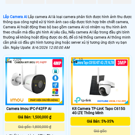
GIÁ LẮP CAMERA
🔄 Lắp Camera Wifi EBITCAM E3 AI
Lắp Camera AI
Lắp camera AI là loại camera phân tích được hình ảnh thu được
thông qua công nghệ xử lý hình ảnh cao cấp được tích hợp trên chiết camera,
1.300.000 VNĐ
AI Xoay Theo Chuyển Động
Camera AI hoặt động theo bộ bao gồm camera AI có nhiệm vụ thu hình ảnh
theo chuẩn mà đầu ghi hình AI yêu cầu, Nếu camera AI lắp trong đầu ghi bình
📶 Lắp Camera AI Wifi 360 Ngoài Trời
thường sẽ không hoặt động được do đó, để có hệ thống camera AI thông minh
cần phải có đầu ghi hình tương ứng hoặc server xủ lý tương ứng dịch vụ bạn
2.900.000 VNĐ
Camera AI CB8
cần. Ngày Upate:
8/4/2026 12:00:00 AM
🌀 Camera AI Chuyên Dụng GIao Thông
2209
10
57.800,000 VNĐ
Camera AI Dùng Giao Thông
🔭 Camera Sola Công Nghệ AI
10.300.000 VNĐ
Camera Báo Động Thông Minh AI
Camera Imou IPC-F42FP Ai
Kit Camera TP-LinK Tapo C615G
📳 lắp camera AI có nhiều ứng dụng và mỗi công nghệ AI khác nhau và tùy
4G LTE Thông Minh
vào từng nhu cầu sử dụng của công nghê AI được sử dụng phù hợp. với
Giá Bán: 1,500,000 ₫
camera wifi ứng dụng gia đình thông thương chức năng AI chỉ phân tích
Giá Bán: 5%-35%
báo động chống trộm phù hợp hạn chế báo động giả, với camera wifi xoay
Giá gốc: 1,800,000 ₫
360 độ tích hợp AI thì sẽ theo giỏi đối tượng chuyển động phát ra âm
Giá gốc:
thanh cảnh báo ngoài ra với một số camera xoay 360 có zoom số thì