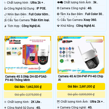
👁️‍🗨 Chất lượng hình Ảnh :
3k .
✨ Chất lượng hình :
Ultra 2k + .
®️ Camera Công nghệ :
4G.
👍 Công Nghệ Sử Dụng :
IP POE.
✪ Tầm Xa Ban Đêm :
Full Color 30m
🌙 Nhìn Ban Đêm :
Full Color 60m
Có Màu Ban Ðêm.
Có Màu Ban Ðêm.
💦 Cấu Tạo Camera
Xoay 360.
🕉️ Cấu Tạo Camera
Thân Kim loại.
️💎 Khả Năng :
Công Nghệ AI.
️📡 Tích Hợp :
Công Nghệ AI.
564
661
Camera 4G AI DH-P4F-PV-4G Chip
Camera 4G 3.0Mp DH-SD-P3AE-
Ai
PV-4G Thông Minh
Giá Bán: 2,681,000 ₫
Giá Bán: 1,662,500 ₫
Giá gốc: 3,830,000 ₫
Giá gốc: 2,375,000 ₫
🦉 Chất lượng hình Ảnh :
Ultra 2k + .
🔆 Chất lượng hình :
2K Lite .
✳️ Camera Công nghệ :
4G.
⚜️ Công Nghệ Sử Dụng :
4G.