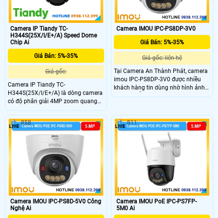
Camera IP Tiandy TC-
Camera IMOU IPC-PS8DP-3V0
H344S(25X/I/E+/A) Speed Dome
Chip Ai
Giá Bán: 5%-35%
Giá Bán: 5%-35%
Giá gốc: liên hệ
Tại Camera An Thành Phát, camera
Giá gốc:
imou IPC-PS8DP-3V0 được nhiều
Camera IP Tiandy TC-
khách hàng tin dùng nhờ hình ảnh
H344S(25X/I/E+/A) là dòng camera
sắc nét, hỗ trợ full màu ban đêm,
có độ phân giải 4MP zoom quang
âm thanh tích hợp và cảnh báo chủ
học 25x và zoom số 16. Tầm quan
động bằng đèn chớp.
sát hồng ngoại ban đêm lên đến
858
811
150m. Trang bị công nghệ AI thông
minh và theo dõi tự động. Khe cắm
thẻ Micro SD dung lượng tối đa
512GB.
Camera IMOU IPC-PS8D-5V0 Công
Camera IMOU PoE IPC-PS7FP-
Nghệ Ai
5M0 Ai