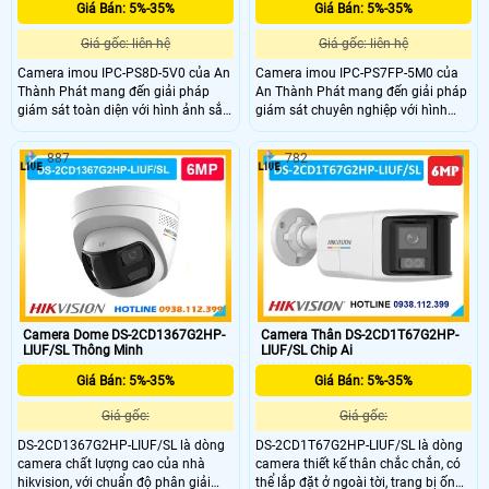
Giá Bán: 5%-35%
Giá Bán: 5%-35%
Giá gốc: liên hệ
Giá gốc: liên hệ
Camera imou IPC-PS8D-5V0 của An
Camera imou IPC-PS7FP-5M0 của
Thành Phát mang đến giải pháp
An Thành Phát mang đến giải pháp
giám sát toàn diện với hình ảnh sắc
giám sát chuyên nghiệp với hình
nét, âm thanh tích hợp và cảnh báo
ảnh sắc nét, âm thanh hai chiều và
chủ động, giúp bảo vệ an ninh cho
cảnh báo chủ động, giúp bảo vệ an
887
782
ngôi nhà và văn phòng của bạn một
ninh toàn diện cho ngôi nhà và
cách chuyên nghiệp.
doanh nghiệp của bạn.
Camera Dome DS-2CD1367G2HP-
Camera Thân DS-2CD1T67G2HP-
LIUF/SL Thông Minh
LIUF/SL Chip Ai
Giá Bán: 5%-35%
Giá Bán: 5%-35%
Giá gốc:
Giá gốc:
DS-2CD1367G2HP-LIUF/SL là dòng
DS-2CD1T67G2HP-LIUF/SL là dòng
camera chất lượng cao của nhà
camera thiết kế thân chắc chắn, có
hikvision, với chuẩn độ phân giải
thể lắp đặt ở ngoài tời, trang bị ống