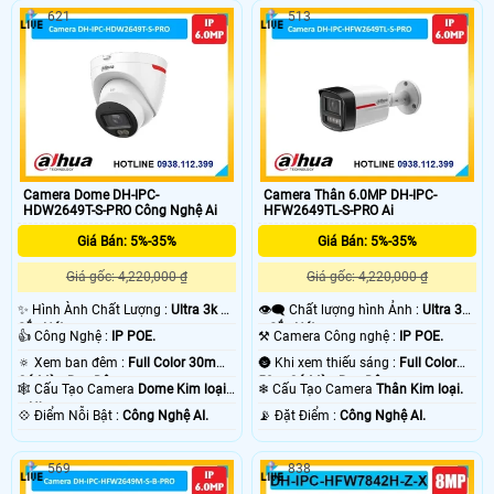
621
513
Camera Dome DH-IPC-
Camera Thân 6.0MP DH-IPC-
HDW2649T-S-PRO Công Nghệ Ai
HFW2649TL-S-PRO Ai
Giá Bán: 5%-35%
Giá Bán: 5%-35%
Giá gốc: 4,220,000 ₫
Giá gốc: 4,220,000 ₫
✨ Hình Ành Chất Lượng :
Ultra 3k +
👁️‍🗨 Chất lượng hình Ảnh :
Ultra 3k
Sắc Nét .
+ Sắc Nét .
👍 Công Nghệ :
IP POE.
⚒ Camera Công nghệ :
IP POE.
🔅 Xem ban đêm :
Full Color 30m
🌚 Khi xem thiếu sáng :
Full Color
Có Màu Ban Ðêm.
50m Có Màu Ban Ðêm.
🕸️ Cấu Tạo Camera
Dome Kim loại
❄ Cấu Tạo Camera
Thân Kim loại.
+ Nhựa.
️💠 Điểm Nỗi Bật :
Công Nghệ AI.
️📡 Đặt Điểm :
Công Nghệ AI.
569
838