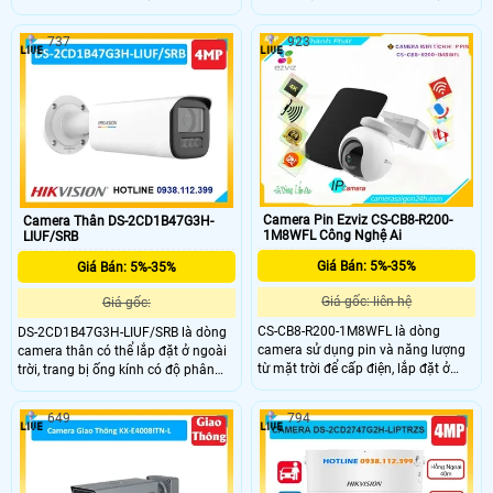
6.0MP cho ra hình ảnh sắc nét, với
kính có độ phân giải 6.0MP cho ra
khả năng nhìn có màu vào ban đêm
hình ảnh sắc nét, tích hợp micro và
737
923
với khoảng cách 30m, trang bị khả
loa giúp đàm thoại 2 chiều, hỗ trợ
năng chuẩn nén H.265+ giúp tiết
lọc ồn môi trường, trang bị chuẩn
kiệm băng thông khi lưu trữ.
nén IP 67 cực kì ấn tượng
Camera Pin Ezviz CS-CB8-R200-
Camera Thân DS-2CD1B47G3H-
1M8WFL Công Nghệ Ai
LIUF/SRB
Giá Bán: 5%-35%
Giá Bán: 5%-35%
Giá gốc: liên hệ
Giá gốc:
CS-CB8-R200-1M8WFL là dòng
DS-2CD1B47G3H-LIUF/SRB là dòng
camera sử dụng pin và năng lượng
camera thân có thể lắp đặt ở ngoài
từ mặt trời để cấp điện, lắp đặt ở
trời, trang bị ống kính có độ phân
những vị trí đặc thù, ống kính có độ
giải 4.0MP cho ra hình ảnh sắc nét,
phân giải 8.0MP, trang bị chống
tích hợp micro và loa giúp đàm
649
794
nước chuẩn IP 56, hỗ trợ thẻ nhớ
thoại 2 chiều, trang bị khả năng
512Gb, kèm theo đấy là khả năng
phát hiện chuyển động, phân loại
quay 360 độ và đàm thoại 2 chiều
người và xe, chuẩn chống nước IP
trực tiếp
67