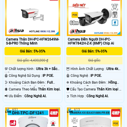
Camera Thân DH-IPC-HFW2649M-
Camera Đếm Người DH-IPC-
S-B-PRO Thông Minh
HFW7842H-Z-X (8MP) Chip Ai
Giá Bán: 5%-35%
Giá Bán: 5%-35%
Giá gốc: 4,430,000 ₫
Giá gốc:
💯 Chất lượng hình :
Ultra 3k + Sắc
🦉 Hình Ành Chất Lượng :
Ultra 4k
Nét .
👍🏾 .
🤖️ Công Nghệ Sử Dụng :
IP POE.
🤖️ Công Nghệ :
IP POE.
🌛 Khoảng Cách Ban Đêm :
Full
❈ Khoảng Cách Ban Đêm :
Hồng
Color 50m Có Màu Ban Ðêm.
Ngoại 60m Hồng Ngoại Smart IR.
🐜 Camera Theo Mẫu
Thân Kim loại.
🛡 Cấu Tạo Camera
Thân Kim loại +
Nhựa.
️📢 Ưu Điểm :
Công Nghệ AI.
️➲ Tích Hợp :
Công Nghệ AI.
651
613