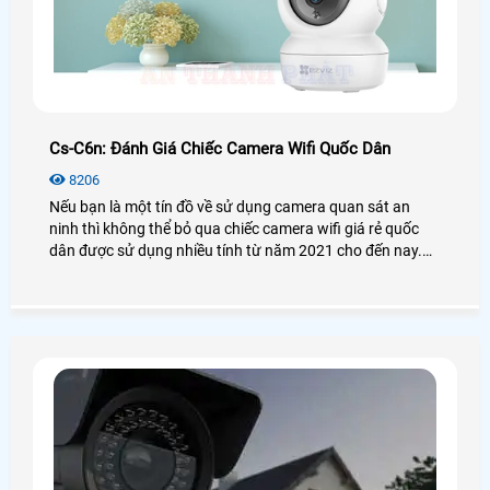
Cs-C6n: Đánh Giá Chiếc Camera Wifi Quốc Dân
8206
Nếu bạn là một tín đồ về sử dụng camera quan sát an
ninh thì không thể bỏ qua chiếc camera wifi giá rẻ quốc
dân được sử dụng nhiều tính từ năm 2021 cho đến nay.
Vậy camera Ezviz CS-C6N có thật sự tốt và hiệu quả như
lời đồn? Để biết thêm chi tiết mời bạn xem qua bài viết
đánh giá camera CS-C6N dưới đây nhé!