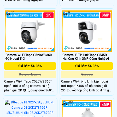
️📡 Ưu Điểm :
Công Nghệ AI.
️✤ Ưu Điểm :
Công Nghệ AI.
11
9
Camera Wi-Fi Tapo C520WS 360
Camera IP TP-Link Tapo C545D
Độ Ngoài Trời
Hai Ống Kính 3MP Công Nghệ Ai
Giá Bán: 5%-35%
Giá Bán: 5%-35%
Giá gốc: Liên hệ
Giá gốc:
Camera Wi-Fi Tapo C520WS 360°
Camera Wi-Fi ống kính kép ngoài
ngoài trời là dòng camera có độ
trời Tapo C545D có độ phân giải
phân giải 2K QHD, quay quét 360°
2K+2K kết hợp ống kính cố định góc
và nhìn đêm màu Starlight với tầm
rộng và ống kính xoay/nghiêng
nhìn lên đến 30m. Công nghệ thông
giám sát hai khu vực hỗ trợ theo dõi
12
356
minh AI phát hiện chuyển độngh,
kép động 360° Công nghệ nhận diện
đàm thoại hai chiều, báo động âm
AI thông minh. Kết nối LAN/Wi-Fi,
thanh và ánh sáng. Quản lý từ xa
tuần tra khu vực, chuẩn kháng nước
qua ứng dụng Tapo
và bụi IP66 .