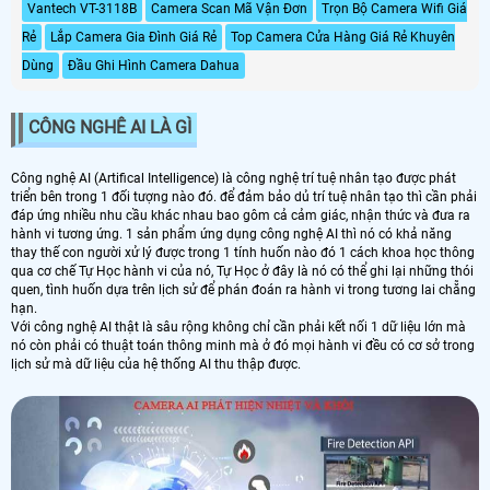
Vantech VT-3118B
Camera Scan Mã Vận Đơn
Trọn Bộ Camera Wifi Giá
Rẻ
Lắp Camera Gia Đình Giá Rẻ
Top Camera Cửa Hàng Giá Rẻ Khuyên
Dùng
Đầu Ghi Hình Camera Dahua
CÔNG NGHÊ AI LÀ GÌ
Công nghệ AI (Artifical Intelligence) là công nghệ trí tuệ nhân tạo được phát
triển bên trong 1 đối tượng nào đó. để đảm bảo dủ trí tuệ nhân tạo thì cần phải
đáp ứng nhiều nhu cầu khác nhau bao gôm cả cảm giác, nhận thức và đưa ra
hành vi tương ứng. 1 sản phẩm ứng dụng công nghệ AI thì nó có khả năng
thay thế con người xử lý được trong 1 tính huốn nào đó 1 cách khoa học thông
qua cơ chế Tự Học hành vi của nó, Tự Học ở đây là nó có thể ghi lại những thói
quen, tình huốn dựa trên lịch sử để phán đoán ra hành vi trong tương lai chẵng
hạn.
Với công nghệ AI thật là sâu rộng không chỉ cần phải kết nối 1 dữ liệu lớn mà
nó còn phải có thuật toán thông minh mà ở đó mọi hành vi đều có cơ sở trong
lịch sử mà dữ liệu của hệ thống AI thu thập được.