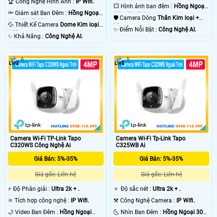
🏆 Công Nghệ Hình Ảnh :
IP Wifi.
💥 Hình ảnh ban đêm :
Hồng Ngoại
🔦 Giám sát Ban Đêm :
Hồng Ngoại
30m Starlight.
🛡 Camera Dòng
Thân Kim loại +
10m Starlight.
💦 Thiết Kế Camera
Dome Kim loại
Nhựa.
️✨ Điểm Nỗi Bật :
Công Nghệ AI.
+ Nhựa.
️✨ Khả Năng :
Công Nghệ AI.
6
5
Camera Wi-Fi TP-Link Tapo
Camera Wi-Fi Tp-Link Tapo
C320WS Công Nghệ Ai
C325WB Ai
Giá Bán: 5%-35%
Giá Bán: 5%-35%
Giá gốc: Liên hệ
Giá gốc: Liên hệ
️⚡ Độ Phân giải :
Ultra 2k + .
🔅 Độ sắc nét :
Ultra 2k + .
⚛️ Tích hợp công nghệ :
IP Wifi.
⚒ Công Nghệ Camera :
IP Wifi.
🌙 Video Ban Đêm :
Hồng Ngoại
🌜 Nhìn Ban Đêm :
Hồng Ngoại 30m