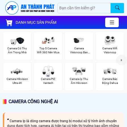
DANH MỤC SẢN PHẨM
Camera Có Thu
Top 5 Camera
Camera
Camera Wifi
Âm Trong Nhà
Wifi 360 Nên Mua
Visioncop Ban
Visioncop
Đêm Có Màu
Camera Hikvision
Camera PtZ
Camera Ip Thu
Camera Báo
Ultra 4K
Vantech
Âm Hikvision
Động Dahua
CAMERA CÔNG NGHỆ AI
Camera Ip là dòng camera được trang bị modul xử lý hình ảnh chuyên
dụng được tích hợp. camera Ai hiện tại có trên thị trường bao gồm những