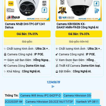
Camera Nhiệt DHI-TPC-DF1241
Camera KBVISION KX-
Dahua
EAi4314MN-FR-EB Công Nghệ Ai
Giá Bán: 5%-35%
Giá Bán: 5%-35%
Giá gốc:
Giá gốc: liên hệ
✨ Chất lượng hình Ảnh :
Ultra 2k + .
🔆 Chất lượng hình Ảnh :
Ultra 2k + .
🤖️ Camera Công nghệ :
IP POE.
🌠 Camera Công nghệ :
IP POE.
🔦 Giám sát Ban Đêm :
Hồng Ngoại
💡 Xem Được Ban Đêm :
Hồng
30m Hồng Ngoại Smart IR.
Ngoại 40m Hồng Ngoại Smart IR.
🎼️ Camera Dòng
Dome Kim loại.
🕉️ Thiết Kế Camera
Dome Kim loại.
️✨ Khả Năng :
Công Nghệ AI.
️🔮 Đặt Điểm :
Công Nghệ AI.
1
2
3
4
5
6
7
8
⫸
Thông Tin:
Camera Wifi Imou IPC-S42FP-D
Camera Hikvision DS-
2CD2020F-IW
Camera Hikvision DS-2CE16U1T-IT3F
Vantech VP-3811