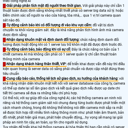
theo công nghệ AI
-Giải pháp phân tích mật độ người theo thời gian.
Với giải pháp này chỉ cần 1
thuật toán được định sẵng không nhất thiết phải có server big data xử lý. hoặc
Đếm chính xác số người ra vào cửa hàng, tòa nhà,… qua 1 vị trí camera quan
sát nào đó.
-Tự động cảnh báo khi có đối tượng đi vào khu vực cấm:
đồ vật bị dịch
chuyển ra khỏi vùng giám sát. đây là khả năng phân tích hình ảnh mà camera
được định sẵng
-Nhận dạng khuôn mặt và định danh đối tượng:
chức năng định danh đối
tượng được hoặt động khi có 1 server lưu trữ khôn mặt đã được định trước đó.
-Tự động cảnh báo, báo động khi có sự cố:
Đây là chức năng cơ bản của 1
chiết camera AI mà không cần phải có 1 server quản lý chỉ cần thuật toán
thông minh của camera
-Nhận dạng khách hàng thân thiết, VIP:
để triển khai được vấn đề này thì điều
kiện quan trọng là server data có sẵng phải chuẩn và được cập nhật đúng theo
tiêu chuẩn
-Cung cấp báo cáo, thống kê lịch sử giao dịch, xu hướng của khách hàng:
với
khả năng nhận diện khuôn mặt kết nối với server database của công ty, camera
có thể up date lại số lân giao dịch và kết quả giao dịch nếu được up date chi
tiết thì camera sẽ đưa ra những tiêu chí phù hợp.
Có thể nói, với sự giúp đỡ của công nghệ AI, các hệ thống camera an ninh nói
riêng và hệ thống cam giám sát nói chung đang từng bước được phát triển một
cách nhanh chóng, trong đó không thể không nói đến camera mới sắp ra mắt
sẽ được tích hợp rất nhiều tính năng thông minh như: phát hiện âm thanh, bản
đồ nhiệt, phát hiện giả mạo, phát hiện chuyển động,...hy vọng sẽ mang lại giải
pháp an ninh tin cậy, an toàn, uy tín cho người sử dụng.
Tuy nhiên để triển khai hệ thống camera AI hòa thiện thì bạn cần phải có server