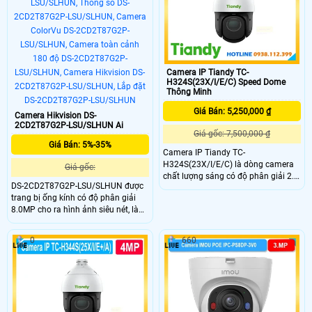
Camera IP Tiandy TC-
H324S(23X/I/E/C) Speed Dome
Thông Minh
Giá Bán: 5,250,000 ₫
Camera Hikvision DS-
2CD2T87G2P-LSU/SLHUN Ai
Giá gốc: 7,500,000 ₫
Giá Bán: 5%-35%
Camera IP Tiandy TC-
H324S(23X/I/E/C) là dòng camera
Giá gốc:
chất lượng sáng có độ phân giải 2.0
DS-2CD2T87G2P-LSU/SLHUN được
Megapixel FULL HD 1080P . Chức
trang bị ống kính có độ phân giải
năng Công nghệ AI thông minh
8.0MP cho ra hình ảnh siêu nét, là
chống báo động giả và phân biệt
dòng camera có 2 mắt kết hợp nhìn
người. Tầm xa quan sát hồng ngoại
góc nhìn rộng lên đến 180 độ, không
khoảng cách lên đến 150m.
0
660
bị méo hình ở khoảng cách 1m,
trang bị đèn Led tầm xa nhìn có
màu vào ban đêm lên đến 40m.