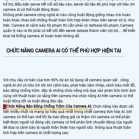
hổ trợ, điều kiện server kết nối dữ liệu nào, server dữ liệu đó phù hợp với tiêu chí
camera AI có thể hoặt động được.
Không phải camera công nghệ AI nào cũng hoặt động giống nhau mà hoàn
toàn khác nhau bởi những thuật toán tích hợp khác nhau trên server xử lý. như
trên. Camera AI cảnh báo tội phạm thì cần phải có datbase tôi phạm, Camera
quản lý vào ra thì phải có kết nối đến server datase thành viên nội bộ.... để triển
khai hệ thống camera AI hoàn toàn không dễ.
CHỨC NĂNG CAMERA AI CÓ THỂ PHÙ HỢP HIỆN TẠI
Với nhu cầu cơ bản của hơn 90% dự án sử dụng về camera quan sát . công
nghệ AI chỉ có hữu ích lớn khi cảnh báo, phát hiện xâm nhâp, cảnh báo mất đồ,
báo động chống trộm. đây là những chức năng mà dựa vào phân tích hình ảnh
cùng với thuật toán có sẵng trên camera mà chức năng AI trên camera có thể
hoặt động tốt và hoặt động độc lập.
Chức Năng Báo Động Chống Trộm Của Camera AI:
Chức năng này được cải
tiến nhiều nhất và mang lại hiệu quả nhất trong chiết camera tích hợp AI. bởi
camera có thể hạn chế tối đa báo động giả và thậm chí camera có thể phân
biệt được người và động vật, camera có thể phân tích chuyển động của người
đê đưa ra cảnh báo là người thân thiện hay người xấu thông qua thuật toán
tích hợp trên camera AI chất lượng cao.