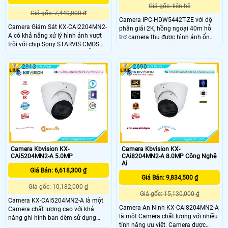
Giá gốc: liên hệ
Giá gốc: 7,440,000 ₫
Camera IPC-HDW5442T-ZE với độ
Camera Giám Sát KX-CAi2204MN2-
phân giải 2K, hồng ngoại 40m hỗ
A có khả năng xử lý hình ảnh vượt
trợ camera thu được hình ảnh ổn
trội với chip Sony STARVIS CMOS.
định trong môi trường thiếu sáng.
Đặc biệt, hình ảnh ban đêm vẫn cực
Camera cũng được trang bị các tính
kỳ sắc nét nhờ công nghệ Hồng
năng phân tích thông minh như IVS,
2913
2690
Ngoại 40m. Với công nghệ hình ảnh
phát hiện khuôn mặt thuật toán học
IP, camera đem lại chất lượng hình
sâu, tăng cường khả năng giám sát.
ảnh sắc nét đến 2.0 MP
Camera Kbvision KX-
Camera Kbvision KX-
CAi5204MN2-A 5.0MP
CAi8204MN2-A 8.0MP Công Nghệ
Ai
Giá Bán: 6,618,300 ₫
Giá Bán: 9,834,500 ₫
Giá gốc: 10,182,000 ₫
Giá gốc: 15,130,000 ₫
Camera KX-CAi5204MN2-A là một
Camera An Ninh KX-CAi8204MN2-A
Camera chất lượng cao với khả
là một Camera chất lượng với nhiều
năng ghi hình ban đêm sử dụng
tính năng ưu việt. Camera được
công nghệ hồng ngoại có tầm nhìn