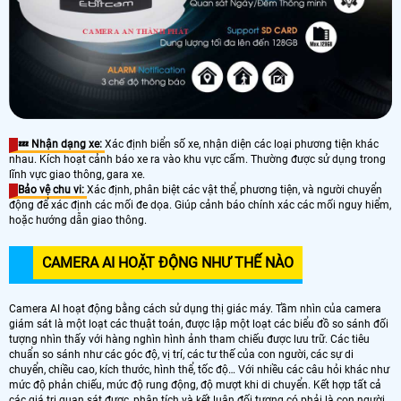
💤 Nhận dạng xe:
Xác định biển số xe, nhận diện các loại phương tiện khác
nhau. Kích hoạt cảnh báo xe ra vào khu vực cấm. Thường được sử dụng trong
lĩnh vực giao thông, gara xe.
Bảo vệ chu vi:
Xác định, phân biệt các vật thể, phương tiện, và người chuyển
động để xác định các mối đe dọa. Giúp cảnh báo chính xác các mối nguy hiểm,
hoặc hướng dẫn giao thông.
CAMERA AI HOẶT ĐỘNG NHƯ THẾ NÀO
Camera AI hoạt động bằng cách sử dụng thị giác máy. Tầm nhìn của camera
giám sát là một loạt các thuật toán, được lập một loạt các biểu đồ so sánh đối
tượng nhìn thấy với hàng nghìn hình ảnh tham chiếu được lưu trữ. Các tiêu
chuẩn so sánh như các góc độ, vị trí, các tư thế của con người, các sự di
chuyển, chiều cao, kích thước, hình thể, tốc độ… Với nhiều các câu hỏi khác như
mức độ phản chiếu, mức độ rung động, độ mượt khi di chuyển. Kết hợp tất cả
các giá trị quan sát được, phân tích và kết luận đối tượng có phải là con người