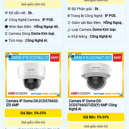
Giá gốc: liên hệ
Giá gốc: liên hệ
💯 Độ Phân giải :
3k .
💯 Độ sắc nét :
3k .
®️ Trang Bị Công Nghệ :
IP POE.
🌠 Công Nghệ Camera :
IP POE.
🌛 Giám sát Ban Đêm :
Hồng Ngoại
🌚 Nhìn Ban Đêm :
Hồng Ngoại 40m
40m Công nghệ DarkFighter.
🤹 Loại Camera
Dome Kim loại.
Công nghệ DarkFighter.
♊ Camera Dòng
Dome Kim loại.
️☣️ Khả Năng :
Công Nghệ AI.
️♚ Tích Hợp :
Công Nghệ AI.
529
445
Camera IP Dome DS-2CD3766G2-
Camera IP Dome DS-
IZS 6MP
2CD3766G2T-IZS(Y) 6MP Công
Nghệ Ai
Giá Bán: 5%-35%
Giá Bán: 5%-35%
Giá gốc: liên hệ
Giá gốc: liên hệ