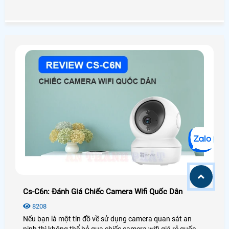
nhận dạng và so sánh giữa biển số xe được phát hiện với
biển số xe đã có sẵn trong cơ sở dữ liệu giải pháp này
đóng vai trò quan trọng đối với lĩnh vực an ninh giao
thông, bảo mật an ninh, quản lý luồng giao thông, quản lý
bãi đậu xe, phòng chống tội phạm, xử lý vi phạm giao
thông…
Cs-C6n: Đánh Giá Chiếc Camera Wifi Quốc Dân
8208
Nếu bạn là một tín đồ về sử dụng camera quan sát an
ninh thì không thể bỏ qua chiếc camera wifi giá rẻ quốc