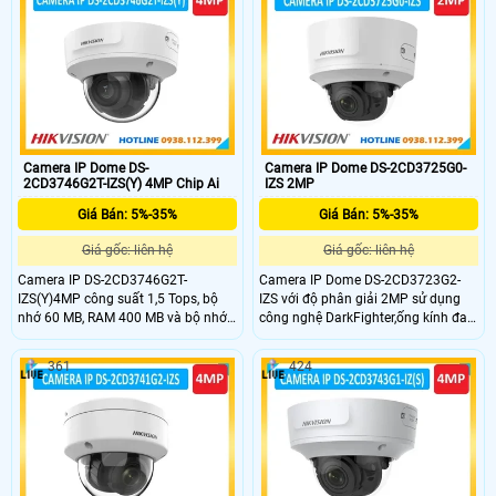
cơ,cùng chức năng WDR mang lại
cơ,cùng chức năng WDR mang lại
hình ảnh sắc nét trong điều kiện
hình ảnh sắc nét trong điều kiện
ngược sáng,hỗ trợ thẻ nhớ SD
ngược sáng,hỗ trợ thẻ nhớ SD
512GB.Chuẩn (IP67) và chống phá
512GB.Chuẩn (IP66) và chống phá
hoại (IK10).
hoại (IK10),phân loại mục tiêu con
người và phương tiện
Camera IP Dome DS-
Camera IP Dome DS-2CD3725G0-
2CD3746G2T-IZS(Y) 4MP Chip Ai
IZS 2MP
Giá Bán: 5%-35%
Giá Bán: 5%-35%
Giá gốc: liên hệ
Giá gốc: liên hệ
Camera IP DS-2CD3746G2T-
Camera IP Dome DS-2CD3723G2-
IZS(Y)4MP công suất 1,5 Tops, bộ
IZS với độ phân giải 2MP sử dụng
nhớ 60 MB, RAM 400 MB và bộ nhớ
công nghệ DarkFighter,ống kính đa
eMMC 2 GB,công nghệ DarkFighter
tiêu cự 2,7-13,5mm,phát hiện
hồng ngoại đêm 40m cho hình ảnh
chuyển động và bảo vệ vành đai
361
424
rõ nét với ống kính đa tiêu cự bằng
IVS,chuẩn nén H.265,hồng ngoại
động cơ,cùng chức năng WDR mang
đêm 40m ,chức năng WDR mang lại
lại hình ảnh sắc nét trong điều kiện
hình ảnh sắc nét trong điều kiện
ngược sáng,hỗ trợ thẻ nhớ SD
ngược sáng,hỗ trợ thẻ nhớ SD
512GB.Chuẩn (IP67) và chống phá
128GB.Chuẩn (IP67) và chống phá
hoại (IK10),phân loại mục tiêu con
hoại (IK10).
người và phương tiện.