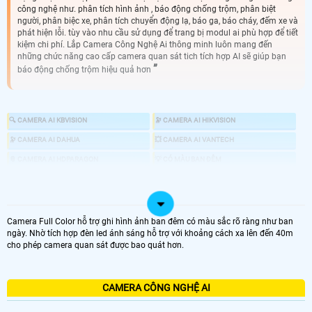
công nghệ như. phân tích hình ảnh , báo động chống trộm, phân biệt
người, phân biệc xe, phân tích chuyển động lạ, báo ga, báo cháy, đếm xe và
phát hiện lỗi. tùy vào nhu cầu sử dụng để trang bị modul ai phù hợp để tiết
kiệm chi phí. Lắp Camera Công Nghệ Ai thông minh luôn mang đến
những chức năng cao cấp camera quan sát tich tích hợp AI sẽ giúp bạn
báo động chống trộm hiệu quả hơn
🔍 CAMERA AI KBVISION
🔭 CAMERA AI HIKVISION
🔭 CAMERA AI DAHUA
💥 CAMERA AI VANTECH
📎 CAMERA AI HDPARAGON
💡 CÓ MÀU BAN ĐÊM
🏷 CAMERA STARLIGHT
🕹 CAMERA XOAY 360
📣 CAMERA CHỐNG TRỘM
🎎 CHỐNG TRỘM CHUYÊN DỤNG
📍 CAMERA HỒNG NGOẠI
👁 CAMERA 4MP
Camera Full Color hỗ trợ ghi hình ảnh ban đêm có màu sắc rõ ràng như ban
ngày. Nhờ tích hợp đèn led ánh sáng hỗ trợ với khoảng cách xa lên đến 40m
cho phép camera quan sát được bao quát hơn.
♋ GIÁ LẮP CAMERA CÓ CÔNG NGHỆ AI
CAMERA CÔNG NGHỆ AI
LOẠI CAMERA AI