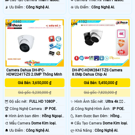
️📡 Ưu Điểm :
Công Nghệ AI.
️☣️ Ưu Điểm :
Công Nghệ AI.
1440
1132
Camera Dahua DH-IPC-
DH-IPC-HDW2841T-ZS Camera
HDW2241T-ZS 2.0MP Thông Minh
8.0Mp Dahua Chip Ai
Giá Bán: 3,650,000 ₫
Giá Bán: 5,450,000 ₫
Giá gốc: 5,230,000 ₫
Giá gốc: 7,820,000 ₫
🦉 Độ sắc nét :
FULL HD 1080P .
✨ Hình Ảnh Sắc nét :
Ultra 4k 👍🏾 .
🏆 Công Nghệ Camera :
IP POE.
🕉️ Công Nghệ Hình Ảnh :
IP POE.
❃ Hình ảnh ban đêm :
Hồng Ngoại
🌜 Xem Được Ban Đêm :
Hồng
40m Starlight.
Ngoại 40m Starlight.
🎨 Mẫu Camera
Dome Kim loại.
❄ Cấu Tạo Camera
Dome Kim loại.
️🔔 Ưu Điểm :
Công Nghệ AI.
️ლ Khả Năng :
Công Nghệ AI.