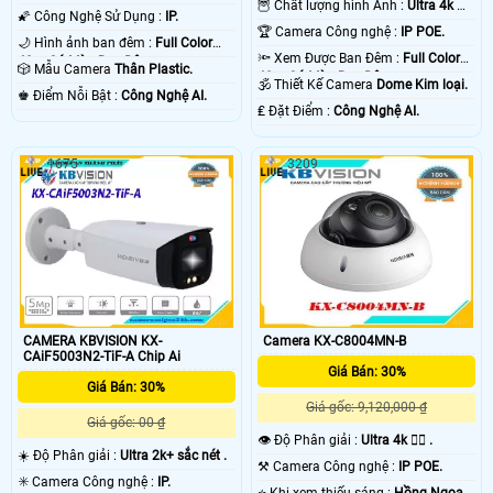
🦉 Chất lượng hình Ảnh :
Ultra 4k 👍🏾
🌠 Công Nghệ Sử Dụng :
IP.
.
🏆 Camera Công nghệ :
IP POE.
🌙 Hình ảnh ban đêm :
Full Color
🔦 Xem Được Ban Đêm :
Full Color
40m Có Màu Ban Ðêm.
🎲 Mẫu Camera
Thân Plastic.
40m Có Màu Ban Ðêm.
🕉️ Thiết Kế Camera
Dome Kim loại.
️♚ Điểm Nỗi Bật :
Công Nghệ AI.
️₤ Đặt Điểm :
Công Nghệ AI.
1675
3209
CAMERA KBVISION KX-
Camera KX-C8004MN-B
CAiF5003N2-TiF-A Chip Ai
Giá Bán: 30%
Giá Bán: 30%
Giá gốc: 9,120,000 ₫
Giá gốc: 00 ₫
👁 Độ Phân giải :
Ultra 4k 👍🏾 .
☀️ Độ Phân giải :
Ultra 2k+ sắc nét .
⚒ Camera Công nghệ :
IP POE.
✳️ Camera Công nghệ :
IP.