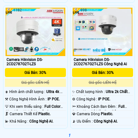
1182
998
Camera Hikvision DS-
Camera Hikvision DS-
2CD2787G2T-LZS
2CD2767G2T-LZS Công Nghệ Ai
Giá Bán: 30%
Giá Bán: 30%
Giá gốc: LIÊN HỆ
Giá gốc: LIÊN HỆ
☀️ Hình ảnh chất lượng :
Ultra 4k 👍🏾
✨ Chất lượng hình :
Ultra 2k Chất
.
Lượng Cao .
⚒ Công Nghệ Hình Ảnh :
IP POE.
⚙ Công Nghệ :
IP POE.
💡 Khi xem thiếu sáng :
Full Color
🔦 Khoảng Cách Ban Đêm :
Full
40m Công Nghệ Chuyên Dụng.
Color 40m Có Màu Ban Ðêm.
🗜️ Camera Thiết Kế
Plastic.
💎 Camera Dòng
Plastic.
️💫 Khả Năng :
Công Nghệ AI.
️📡 Ưu Điểm :
Công Nghệ AI.
1