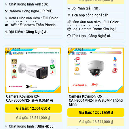
🔅 Chất lượng hình Ảnh :
3k .
☀️ Độ Phân giải :
3k .
⚒ Camera Công nghệ :
IP POE.
⚒ Tích hợp công nghệ :
IP.
🔅 Xem Được Ban Đêm :
Full Color
🌈 Hình ảnh ban đêm :
Full Color
40m Có Màu Ban Ðêm.
👑 Thiết Kế Camera
Thân Plastic.
40m Có Màu Ban Ðêm.
🐉️ Loại Camera
Dome Kim loại.
️☣️ Đặt Điểm :
Công Nghệ AI.
️💮 Tích Hợp :
Công Nghệ AI.
2947
2294
Camera Kbvision KX-
Camera Kbvision KX-
CAiF8005MN2-TiF-A 8.0MP Ai
CAiF8004MN2-TiF-A 8.0MP Thông
Minh
Giá Bán: 12,051,650 ₫
Giá Bán: 12,051,650 ₫
Giá gốc: 18,541,000 ₫
Giá gốc: 18,541,000 ₫
🔅 Chất lượng hình :
Ultra 4k 👍🏾 .