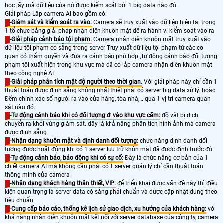
học lấy mà dữ liệu của nó được kiểm soát bởi 1 big data nào đó.
Giải pháp Lắp camera AI bao gồm có:
-Giám sát và kiểm soát ra vào:
Camera sẽ truy xuất vào dữ liệu hiện tại trong
1 tổ chức bằng giải pháp nhận diện khuôn mặt để ra hành vi kiểm soát vào ra
-Giải pháp cảnh báo tội phạm:
Camera nhận diện khuôn mặt truy xuất vào
dữ liệu tội phạm có sẵng trong server Truy xuất dữ liệu tội phạm từ các cơ
quan có thẩm quyền và đưa ra cảnh báo phù hợp ,Tự động cảnh báo đối tượng
phạm tội xuất hiện trong khu vực mà đã có lắp camera nhận diên khuôn mặt
theo công nghệ AI
-Giải pháp phân tích mật độ người theo thời gian.
Với giải pháp này chỉ cần 1
thuật toán được định sẵng không nhất thiết phải có server big data xử lý. hoặc
Đếm chính xác số người ra vào cửa hàng, tòa nhà,… qua 1 vị trí camera quan
sát nào đó.
-Tự động cảnh báo khi có đối tượng đi vào khu vực cấm:
đồ vật bị dịch
chuyển ra khỏi vùng giám sát. đây là khả năng phân tích hình ảnh mà camera
được định sẵng
-Nhận dạng khuôn mặt và định danh đối tượng:
chức năng định danh đối
tượng được hoặt động khi có 1 server lưu trữ khôn mặt đã được định trước đó.
-Tự động cảnh báo, báo động khi có sự cố:
Đây là chức năng cơ bản của 1
chiết camera AI mà không cần phải có 1 server quản lý chỉ cần thuật toán
thông minh của camera
-Nhận dạng khách hàng thân thiết, VIP:
để triển khai được vấn đề này thì điều
kiện quan trọng là server data có sẵng phải chuẩn và được cập nhật đúng theo
tiêu chuẩn
-Cung cấp báo cáo, thống kê lịch sử giao dịch, xu hướng của khách hàng:
với
khả năng nhận diện khuôn mặt kết nối với server database của công ty, camera