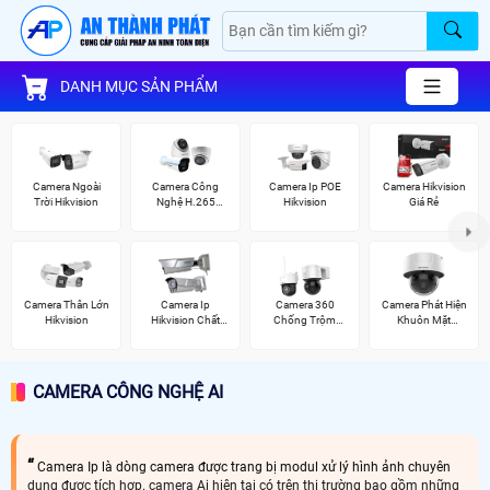
DANH MỤC SẢN PHẨM
Camera Ngoài
Camera Công
Camera Ip POE
Camera Hikvision
Trời Hikvision
Nghệ H.265
Hikvision
Giá Rẻ
Hikvision
Camera Thân Lớn
Camera Ip
Camera 360
Camera Phát Hiện
Hikvision
Hikvision Chất
Chống Trộm
Khuôn Mặt
Lượng
Hikvision
Hikvision
CAMERA CÔNG NGHỆ AI
Camera Ip là dòng camera được trang bị modul xử lý hình ảnh chuyên
dụng được tích hợp. camera Ai hiện tại có trên thị trường bao gồm những