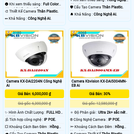
⭐ Khi xem thiếu sáng :
Hồng Ngoại
🌚 Khi xem thiếu sáng :
Full Color
40m Starlight.
🛡 Cấu Tạo Camera
Thân Plastic.
40m Có Màu Ban Đêm.
🎨 Thiết Kế Camera
Thân Plastic.
️🔔 Khả Năng :
Công Nghệ AI.
️↭ Khả Năng :
Công Nghệ AI.
3180
3068
Camera KX-DAi2204N Công Nghệ
Camera Kbvision KX-DAi5004MN-
Ai
EB Ai
Giá Bán: 6,000,000 ₫
Giá Bán: 30%
Giá gốc: 6,300,000 ₫
Giá gốc: 12,580,000 ₫
✨ Hình Ành Chất Lượng :
FULL HD
🔅 Độ Phân giải :
Ultra 2k+ sắc nét .
1080P .
🕉️ Tích hợp công nghệ :
IP POE.
®️ Công Nghệ Camera :
IP POE.
💥 Khoảng Cách Ban Đêm :
Hồng
🔦 Khoảng Cách Ban Đêm :
Hồng
Ngoại 30m .
Ngoại 50m Starlight.
🌧️ Cấu Tạo Camera
Thân Plastic.
❄ Camera Thiết Kế
Thân Plastic.