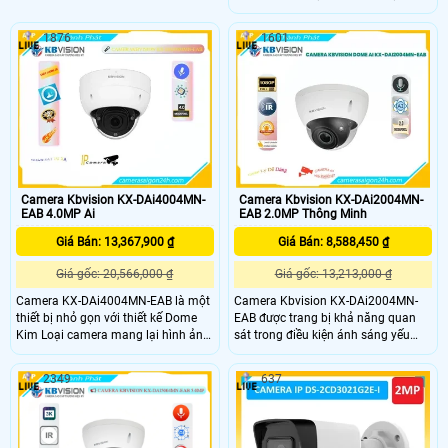
trang bị công nghệ Hồng Ngoại
xa lên đến 40m hình ảnh được ghi
SMD, cho phép quan sát ban đêm
lại với chất lượng 4.0 MP giúp quan
1876
1601
với khoảng cách lên đến 40m. Thiết
sát rõ nét và chi tiết Đặc biệt camera
kế tinh tế Dome Kim Loại tạo nên sự
còn tích hợp Micro cho phép nghe
sang trọng và chắc chắn
âm thanh mọi người giao tiếpngay
tại vị trí camera.
Camera Kbvision KX-DAi4004MN-
Camera Kbvision KX-DAi2004MN-
EAB 4.0MP Ai
EAB 2.0MP Thông Minh
Giá Bán: 13,367,900 ₫
Giá Bán: 8,588,450 ₫
Giá gốc: 20,566,000 ₫
Giá gốc: 13,213,000 ₫
Camera KX-DAi4004MN-EAB là một
Camera Kbvision KX-DAi2004MN-
thiết bị nhỏ gọn với thiết kế Dome
EAB được trang bị khả năng quan
Kim Loại camera mang lại hình ảnh
sát trong điều kiện ánh sáng yếu
sắc nét với độ phân giải 4.0MP
nhờ tầm xa hồng ngoại lên đến
Ngoài ra nó còn được trang bị công
40m. Camera Kbvision KX-
2349
637
nghệ I, cho phép giám sát từ xa
DAi2004MN-EAB có khả năng phát
hiện và nhận biết xem một người có
đang đeo kính hay đeo khẩu trang
hay không.