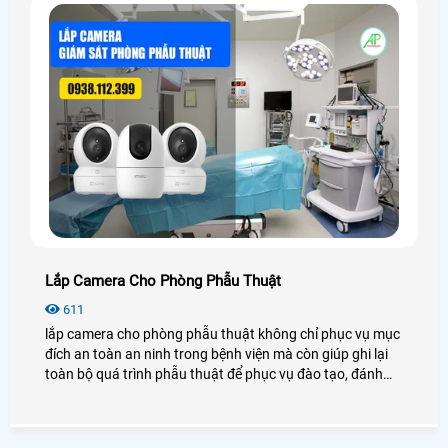
Lắp Camera Cho Phòng Phẫu Thuật
611
lắp camera cho phòng phẫu thuật không chỉ phục vụ mục
đích an toàn an ninh trong bệnh viện mà còn giúp ghi lại
toàn bộ quá trình phẫu thuật để phục vụ đào tạo, đánh
giá và lưu trữ hồ sơ y khoa. Để tìm hiểu rõ hơn về nhu cầu
cũng như giá cả lắp đặt camera phòng phẫu thuật, mời
các bạn cùng mình xem qua bài viết bên dưới nhé!