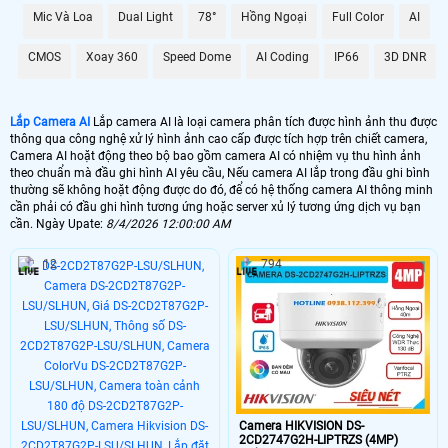
GIÁ LẮP CAMERA
Mic Và Loa
Dual Light
78°
Hồng Ngoại
Full Color
AI
🔄 Lắp Camera Wifi EBITCAM E3 AI
CMOS
Xoay 360
Speed Dome
AI Coding
IP66
3D DNR
1.300.000 VNĐ
AI Xoay Theo Chuyển Động
📶 Lắp Camera AI Wifi 360 Ngoài Trời
Lắp Camera AI
Lắp camera AI là loại camera phân tích được hình ảnh thu được
thông qua công nghệ xử lý hình ảnh cao cấp được tích hợp trên chiết camera,
2.900.000 VNĐ
Camera AI CB8
Camera AI hoặt động theo bộ bao gồm camera AI có nhiệm vụ thu hình ảnh
theo chuẩn mà đầu ghi hình AI yêu cầu, Nếu camera AI lắp trong đầu ghi bình
🌀 Camera AI Chuyên Dụng GIao Thông
thường sẽ không hoặt động được do đó, để có hệ thống camera AI thông minh
cần phải có đầu ghi hình tương ứng hoặc server xủ lý tương ứng dịch vụ bạn
cần. Ngày Upate:
8/4/2026 12:00:00 AM
57.800,000 VNĐ
Camera AI Dùng Giao Thông
12
794
🔭 Camera Sola Công Nghệ AI
10.300.000 VNĐ
Camera Báo Động Thông Minh AI
📳 lắp camera AI có nhiều ứng dụng và mỗi công nghệ AI khác nhau và tùy
vào từng nhu cầu sử dụng của công nghê AI được sử dụng phù hợp. với
camera wifi ứng dụng gia đình thông thương chức năng AI chỉ phân tích
báo động chống trộm phù hợp hạn chế báo động giả, với camera wifi xoay
360 độ tích hợp AI thì sẽ theo giỏi đối tượng chuyển động phát ra âm
Camera HIKVISION DS-
thanh cảnh báo ngoài ra với một số camera xoay 360 có zoom số thì
2CD2747G2H-LIPTRZS (4MP)