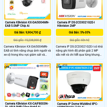
Camera IP DS-2CD3021G2E-I
Camera KBvision KX-DAi5004MN-
Hikvision 2MP
EAB 5.0MP Chip Ai
Giá Bán: 5%-35%
Giá Bán: 9,904,700 ₫
Giá gốc: liên hệ
Giá gốc: 15,238,000 ₫
Camera IP DS-2CD3021G2E-I có khả
Camera KBvision KX-DAi5004MN-
năng ghi hình độ phân giải 2 MP
EAB có tính năng chụp ảnh người và
sắc nét và chi tiết qua từng khung
xe cộ trong khu vực giám sát và
hình, công nghệ DWDR giúp cải
phân tích các thuộc tính của chúng
thiện chất lượng hình ảnh ngay cả
như tuổi, giới tính, màu tóc, màu áo,
2109
459
trong điều kiện ngược sáng. Camera
biểu hiện trên khuôn mặt, đeo kính,
còn hỗ trợ phát hiện con người và xe
đeo khẩu trang, ria mép, loại xe cộ,
cộ, công nghệ nén H.265+ tiết kiệm
biển số và các thuộc tính khác.
băng thông, trang bị công nghệ
Camera còn tích hợp công nghệ AI-
EXIR 2.0 giám sát ban đêm xa 40m,
Powered Image, giúp tự động nhận
cùng khả năng chống nước và bụi
diện hình ảnh và điều chỉnh để có
đạt chuẩn IP67 bền bỉ
được chất lượng tốt nhất và độ chi
tiết đối tượng cao nhất
Camera KBvision KX-CAiF8003N-
Camera IP Dome WizMind IIPC-
DL-AB 8.0MP Công Nghệ Ai