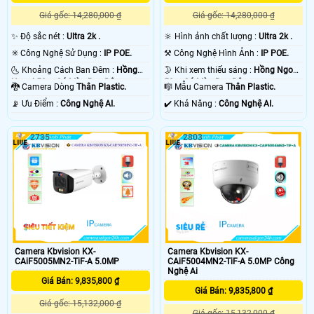
Giá gốc: 14,280,000 ₫
Giá gốc: 14,280,000 ₫
✨ Độ sắc nét :
Ultra 2k .
🔆 Hình ảnh chất lượng :
Ultra 2k .
✳️ Công Nghệ Sử Dụng :
IP POE.
⚒ Công Nghệ Hình Ảnh :
IP POE.
🌜 Khoảng Cách Ban Đêm :
Hồng
🌛 Khi xem thiếu sáng :
Hồng Ngoại
Ngoại 50m Có Màu Ban Đêm.
50m Có Màu Ban Đêm.
🐉️ Camera Dòng
Thân Plastic.
🎼️ Mẫu Camera
Thân Plastic.
️📡 Ưu Điểm :
Công Nghệ AI.
️✔️ Khả Năng :
Công Nghệ AI.
2735
2803
Camera Kbvision KX-
Camera Kbvision KX-
CAiF5005MN2-TiF-A 5.0MP
CAiF5004MN2-TiF-A 5.0MP Công
Nghệ Ai
Giá Bán: 9,835,800 ₫
Giá Bán: 9,835,800 ₫
Giá gốc: 15,132,000 ₫
Giá gốc: 15,132,000 ₫