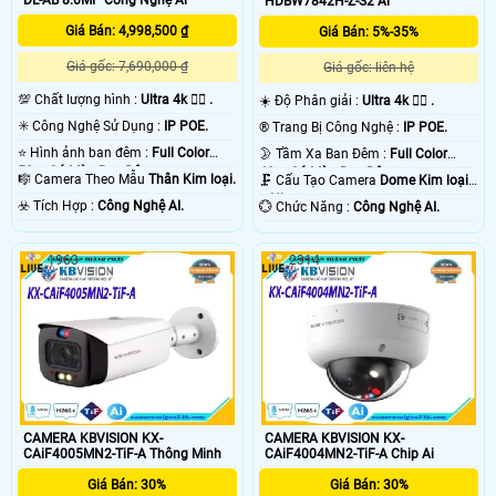
HDBW7842H-Z-S2 Ai
Giá Bán: 4,998,500 ₫
Giá Bán: 5%-35%
Giá gốc: 7,690,000 ₫
Giá gốc: liên hệ
💯 Chất lượng hình :
Ultra 4k 👍🏾 .
☀️ Độ Phân giải :
Ultra 4k 👍🏾 .
✳️ Công Nghệ Sử Dụng :
IP POE.
®️ Trang Bị Công Nghệ :
IP POE.
⭐ Hình ảnh ban đêm :
Full Color
🌛 Tầm Xa Ban Đêm :
Full Color
50m Có Màu Ban Ðêm.
40m Có Màu Ban Ðêm.
🎼️ Camera Theo Mẫu
Thân Kim loại.
🗜️ Cấu Tạo Camera
Dome Kim loại
+ Nhựa.
️☣️ Tích Hợp :
Công Nghệ AI.
️💮 Chức Năng :
Công Nghệ AI.
1963
2314
CAMERA KBVISION KX-
CAMERA KBVISION KX-
CAiF4005MN2-TiF-A Thông Minh
CAiF4004MN2-TiF-A Chip Ai
Giá Bán: 30%
Giá Bán: 30%