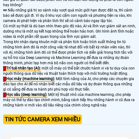
hay không?
💤 Nếu những giá trị so sánh này vượt quá mức giới hạn được đặt ra, thì cảnh
báo sẽ được gửi đi. Ví dụ ở khu vực cấm con người và phương tiện ra vào, khi
camera AI phát hiện và phân tích thì sẽ có cảnh báo ngay lập tức.
Có một sự thật là dù bạn nhìn theo góc độ nào, AI và lĩnh vực giám sát an ninh,
dường như là một sự kết hợp không thể hoàn hảo hơn. Ghi hình ảnh tĩnh hoặc
video là một phần rất quan trọng của lĩnh vực giám sát.
Trong khi nhận dạng khuôn mặt và phân tích hoặc trích xuất thông tin từ
những hình ảnh đó là một công việc tẻ nhạt đối với bất kỳ nhân viên nào, thì
với AI, những hình ảnh đó có thể được phân tích và diễn giải trong tích tắc với
sự hỗ trợ của Deep Learning và Machine Learning để đưa ra những dự đoán
thông minh, phức tạp hơn mà bộ não con người có thể biết đến.
Trí tuệ nhân tạo (AI):
một cỗ máy có thể bắt chước hành vi và tư duy của con
người thông qua dữ liệu và thuật toán thích hợp với môi trường hoặt động.
Học máy (machine learning):
Một tính năng của AI, cho phép các chuyên gia
đào tạo cho AI để nó nhận biết các mẫu dữ liệu và dự đoán thông qua những
gì có sẵng để đưa ra hành phi phù hợp vói thực tiển.
Học sâu (deep learning):
Một kỹ thuật nhỏ của machine learning, cho phép
máy có thể tự đào tạo chính mình, bằng cách tiếp thu những hành vi cũ đưa ra
những hành vi mới vào dữ liệu riêng của chính công nghệ này.
TIN TỨC CAMERA XEM NHIỀU