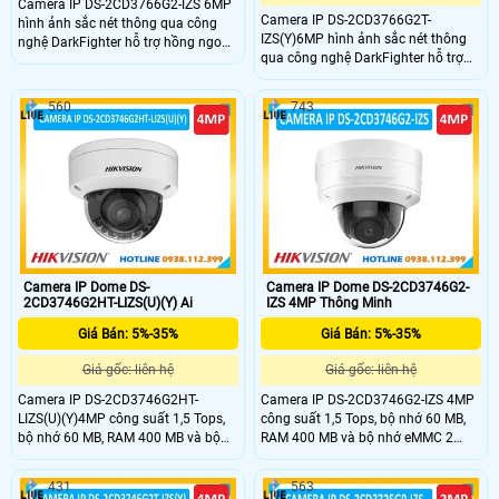
Camera IP DS-2CD3766G2-IZS 6MP
Camera IP DS-2CD3766G2T-
hình ảnh sắc nét thông qua công
IZS(Y)6MP hình ảnh sắc nét thông
nghệ DarkFighter hỗ trợ hồng ngoại
qua công nghệ DarkFighter hỗ trợ
40m với ống kính đa tiêu cự điều
hồng ngoại 40m với ống kính đa
khiển Xoay, Nghiêng,Thu phóng
tiêu cự điều khiển bằng động cơ
bằng động cơ cùng chức năng WDR
560
743
cùng chức năng WDR mang lại hình
mang lại hình ảnh sắc nét trong
ảnh sắc nét trong điều kiện ngược
điều kiện ngược sáng,hỗ trợ thẻ nhớ
sáng,hỗ trợ thẻ nhớ SD
SD 512GB,Chuẩn (IP66) và chống
512GB,Chuẩn (IP67) và chống phá
phá hoại (IK10),Giảm báo động giả
hoại (IK10),phân loại mục tiêu con
thông qua phân loại mục tiêu con
người và phương tiện.
người và phương tiện.
Camera IP Dome DS-
Camera IP Dome DS-2CD3746G2-
2CD3746G2HT-LIZS(U)(Y) Ai
IZS 4MP Thông Minh
Giá Bán: 5%-35%
Giá Bán: 5%-35%
Giá gốc: liên hệ
Giá gốc: liên hệ
Camera IP DS-2CD3746G2HT-
Camera IP DS-2CD3746G2-IZS 4MP
LIZS(U)(Y)4MP công suất 1,5 Tops,
công suất 1,5 Tops, bộ nhớ 60 MB,
bộ nhớ 60 MB, RAM 400 MB và bộ
RAM 400 MB và bộ nhớ eMMC 2
nhớ eMMC 2 GB,công nghệ ColorVu
GB,công nghệ DarkFighter hồng
Đèn kép chiếu 40m màu sắc 24/7
ngoại đêm 40m cho hình ảnh rõ nét
431
563
với ống kính đa tiêu cự bằng động
với ống kính đa tiêu cự bằng động