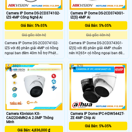
Camera IP Dome DS-2CD3741G2-
Camera IP Dome DS-2CD3743G1-
IZS 4MP Công Nghệ Ai
IZ(S) 4MP Ai
Giá Bán: 5%-35%
Giá Bán: 5%-35%
Giá gốc: liên hệ
Giá gốc: liên hệ
Camera IP Dome DS-2CD3741G2-
Camera IP Dome DS-2CD3743G1-
IZS với độ phân giải 4MP có hồng
IZ(S) với độ phân giải 4MP chuẩn
ngoại ban đêm 40m hỗ trợ Phát
nén H265+ có hồng ngoại ban đêm
hiện người và phương tiện,chuẩn
40m,hỗ trợ Ống kính đa tiêu cự có
nén H.265,chức năng WDR và 3D
động cơ,chức năng WDR mang lại
3821
970
DNR mang lại hình ảnh sắc nét
hình ảnh sắc nét trong điều kiện
trong điều kiện ngược sáng và ánh
ngược sáng,hỗ trợ thẻ nhớ SD
sáng yếu,hỗ trợ thẻ nhớ SD
128GB.Chuẩn (IP67) và chống phá
512GB.Chuẩn (IP67) và chống phá
hoại (IK10)mang lại hiệu quả cao
hoại (IK10)mang lại hình ảnh rõ nét
trong việc giám sát .
.
Camera Kbvision KX-
Camera IP Dome IPC-HDW5442T-
CAi2204MN2-A 2.0MP Thông
ZE 4MP Chip Ai
Minh
Giá Bán: 5%-35%
Giá Bán: 4,836,000 ₫