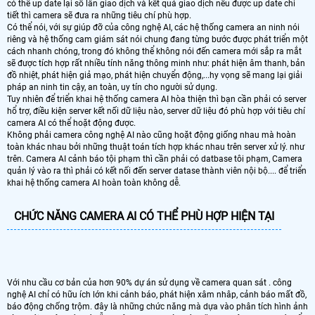
có thể up date lại số lân giao dịch và kết quả giao dịch nếu được up date chi
tiết thì camera sẽ đưa ra những tiêu chí phù hợp.
Có thể nói, với sự giúp đỡ của công nghệ AI, các hệ thống camera an ninh nói
riêng và hệ thống cam giám sát nói chung đang từng bước được phát triển một
cách nhanh chóng, trong đó không thể không nói đến camera mới sắp ra mắt
sẽ được tích hợp rất nhiều tính năng thông minh như: phát hiện âm thanh, bản
đồ nhiệt, phát hiện giả mạo, phát hiện chuyển động,...hy vọng sẽ mang lại giải
pháp an ninh tin cậy, an toàn, uy tín cho người sử dụng.
Tuy nhiên để triển khai hệ thống camera AI hòa thiện thì bạn cần phải có server
hổ trợ, điều kiện server kết nối dữ liệu nào, server dữ liệu đó phù hợp với tiêu chí
camera AI có thể hoặt động được.
Không phải camera công nghệ AI nào cũng hoặt động giống nhau mà hoàn
toàn khác nhau bởi những thuật toán tích hợp khác nhau trên server xử lý. như
trên. Camera AI cảnh báo tội phạm thì cần phải có datbase tôi phạm, Camera
quản lý vào ra thì phải có kết nối đến server datase thành viên nội bộ.... để triển
khai hệ thống camera AI hoàn toàn không dễ.
CHỨC NĂNG CAMERA AI CÓ THỂ PHÙ HỢP HIỆN TẠI
Với nhu cầu cơ bản của hơn 90% dự án sử dụng về camera quan sát . công
nghệ AI chỉ có hữu ích lớn khi cảnh báo, phát hiện xâm nhâp, cảnh báo mất đồ,
báo động chống trộm. đây là những chức năng mà dựa vào phân tích hình ảnh