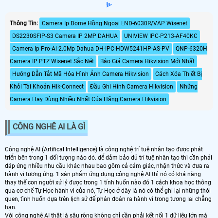
⫸
Thông Tin:
Camera Ip Dome Hồng Ngoại LND-6030R/VAP Wisenet
DS2230SFIP-S3 Camera IP 2MP DAHUA
UNIVIEW IPC-P213-AF40KC
Camera Ip Pro-Ai 2.0Mp Dahua DH-IPC-HDW5241HP-AS-PV
QNP-6320H
Camera IP PTZ Wisenet Sắc Nét
Báo Giá Camera Hikvision Mới Nhất
Hướng Dẫn Tắt Mã Hóa Hình Ảnh Camera Hikvision
Cách Xóa Thiết Bị
Khỏi Tài Khoản Hik-Connect
Đầu Ghi Hình Camera Hikvision
Những
Camera Hay Dùng Nhiều Nhất Của Hãng Camera Hikvision
CÔNG NGHÊ AI LÀ GÌ
Công nghệ AI (Artifical Intelligence) là công nghệ trí tuệ nhân tạo được phát
triển bên trong 1 đối tượng nào đó. để đảm bảo dủ trí tuệ nhân tạo thì cần phải
đáp ứng nhiều nhu cầu khác nhau bao gôm cả cảm giác, nhận thức và đưa ra
hành vi tương ứng. 1 sản phẩm ứng dụng công nghệ AI thì nó có khả năng
thay thế con người xử lý được trong 1 tính huốn nào đó 1 cách khoa học thông
qua cơ chế Tự Học hành vi của nó, Tự Học ở đây là nó có thể ghi lại những thói
quen, tình huốn dựa trên lịch sử để phán đoán ra hành vi trong tương lai chẵng
hạn.
Với công nghệ AI thật là sâu rộng không chỉ cần phải kết nối 1 dữ liệu lớn mà