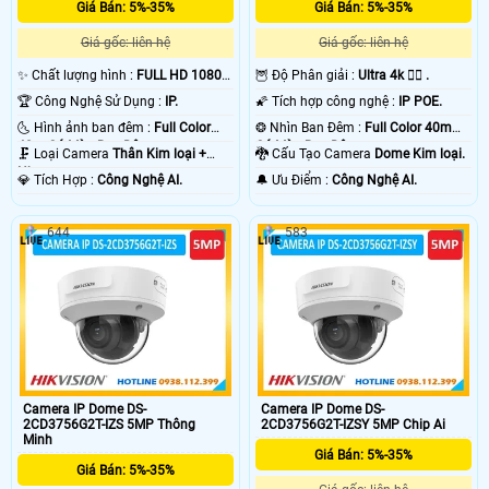
Giá Bán: 5%-35%
Giá Bán: 5%-35%
Giá gốc: liên hệ
Giá gốc: liên hệ
✨ Chất lượng hình :
FULL HD 1080P
🦉 Độ Phân giải :
Ultra 4k 👍🏾 .
.
🏆 Công Nghệ Sử Dụng :
IP.
🌠 Tích hợp công nghệ :
IP POE.
🌜 Hình ảnh ban đêm :
Full Color
❂ Nhìn Ban Đêm :
Full Color 40m
40m Có Màu Ban Ðêm.
Có Màu Ban Ðêm.
🗜️ Loại Camera
Thân Kim loại +
🐉️ Cấu Tạo Camera
Dome Kim loại.
Nhựa.
️💎 Tích Hợp :
Công Nghệ AI.
️🔔 Ưu Điểm :
Công Nghệ AI.
644
583
Camera IP Dome DS-
Camera IP Dome DS-
2CD3756G2T-IZS 5MP Thông
2CD3756G2T-IZSY 5MP Chip Ai
Minh
Giá Bán: 5%-35%
Giá Bán: 5%-35%