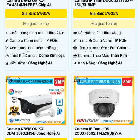
Camera KBVISION KX-
Camera IP Thân DS-2CD3T87G2P-
EAi4314MN-FR-EB Chip Ai
LSU/SL 8MP
Giá Bán: 5%-35%
Giá Bán: 5%-35%
Giá gốc: liên hệ
Giá gốc: liên hệ
🔆 Chất lượng hình Ảnh :
Ultra 2k + .
👁 Độ Phân giải :
Ultra 4k 👍🏾 .
🌠 Camera Công nghệ :
IP POE.
🌠 Trang Bị Công Nghệ :
IP POE.
💡 Xem Được Ban Đêm :
Hồng
🌚 Tầm Xa Ban Đêm :
Full Color
Ngoại 40m Hồng Ngoại Smart IR.
40m Có Màu Ban Ðêm.
🕉️ Thiết Kế Camera
Dome Kim loại.
🌧️ Camera Theo Mẫu
Thân Kim
loại.
️🔮 Đặt Điểm :
Công Nghệ AI.
️🔈 Khả Năng :
Công Nghệ AI.
536
516
Camera KBVISION KX-
Camera IP Dome DS-
CDAF2093ZN3-B Công Nghệ Ai
2CD3786G2HT-LIZS(U)(Y) Ai