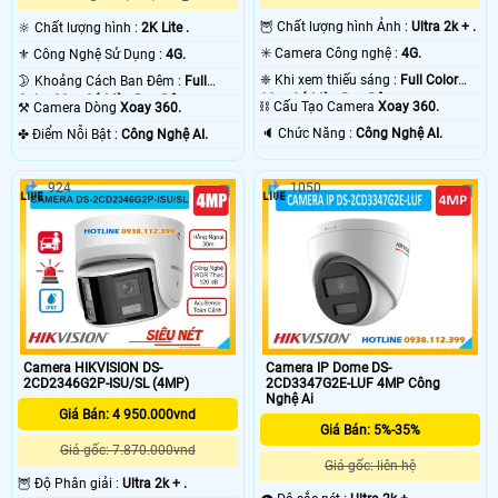
🦉 Chất lượng hình Ảnh :
Ultra 2k + .
🔆 Chất lượng hình :
2K Lite .
✳️ Camera Công nghệ :
4G.
⚜️ Công Nghệ Sử Dụng :
4G.
❈ Khi xem thiếu sáng :
Full Color
🌛 Khoảng Cách Ban Đêm :
Full
30m Có Màu Ban Ðêm.
Color 30m Có Màu Ban Ðêm.
⛓ Cấu Tạo Camera
Xoay 360.
⚒ Camera Dòng
Xoay 360.
️🔈 Chức Năng :
Công Nghệ AI.
️✤ Điểm Nỗi Bật :
Công Nghệ AI.
924
1050
Camera HIKVISION DS-
Camera IP Dome DS-
2CD2346G2P-ISU/SL (4MP)
2CD3347G2E-LUF 4MP Công
Nghệ Ai
Giá Bán: 4 950.000vnd
Giá Bán: 5%-35%
Giá gốc: 7.870.000vnd
Giá gốc: liên hệ
🦉 Độ Phân giải :
Ultra 2k + .