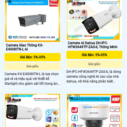
nước chuẩn IP 56, hỗ trợ thẻ nhớ
thoại 2 chiều, trang bị khả năng
512Gb, kèm theo đấy là khả năng
phát hiện chuyển động, phân loại
quay 360 độ và đàm thoại 2 chiều
người và xe, chuẩn chống nước IP
trực tiếp
67
Camera AI Dahua DH-IPC-
Camera Giao Thông KX-
HFW3649TP-ZAS-IL Thông Minh
E4008ITN-L Ai
Giá Bán: 5%-35%
Giá Bán: 5%-35%
Giá gốc:
Giá gốc:
DH-IPC-HFW3649TP-ZAS-IL là dòng
Camera KX-E4008ITN-L là lựa chọn
camera công nghệ AI cao của nhà
giá rẻ và hiệu quả với thiết kế
dahua, với khả năng phân biệt
Starlight cho giám sát tốt trong ánh
người và xe, phát hiện khuôn mặt,
sáng yếu. Có cấu hình IP, hỗ trợ thẻ
phát hiện ở lại, phát hiện lảng vảng,
nhớ Micro SD 512GB, độ phân giải
phát hiện khuôn mặt, ống kính
639
795
4.0 MP và xem Full Color 30m vào
zoom, độ nét cao 6.0MP được trang
ban đêm. Công nghệ IP, chống
bị
ngược sáng DWDR 140db, và thân
kim loại với độ nhạy sáng cực cao.