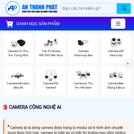
DANH MỤC SẢN PHẨM
Camera Có Thu
Top 5 Camera
Camera
Camera Wifi
Âm Trong Nhà
Wifi 360 Nên Mua
Visioncop Ban
Visioncop
Đêm Có Màu
Camera Hikvision
Camera PtZ
Camera Ip Thu
Camera Báo
Ultra 4K
Vantech
Âm Hikvision
Động Dahua
CAMERA CÔNG NGHỆ AI
Camera Ip là dòng camera được trang bị modul xử lý hình ảnh chuyên
dụng được tích hợp. camera Ai hiện tại có trên thị trường bao gồm những