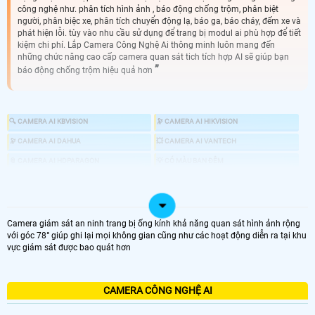
công nghệ như. phân tích hình ảnh , báo động chống trộm, phân biệt
người, phân biệc xe, phân tích chuyển động lạ, báo ga, báo cháy, đếm xe và
phát hiện lỗi. tùy vào nhu cầu sử dụng để trang bị modul ai phù hợp để tiết
kiệm chi phí. Lắp Camera Công Nghệ Ai thông minh luôn mang đến
những chức năng cao cấp camera quan sát tich tích hợp AI sẽ giúp bạn
báo động chống trộm hiệu quả hơn
🔍 CAMERA AI KBVISION
🔭 CAMERA AI HIKVISION
🔭 CAMERA AI DAHUA
💥 CAMERA AI VANTECH
📎 CAMERA AI HDPARAGON
💡 CÓ MÀU BAN ĐÊM
🏷 CAMERA STARLIGHT
🕹 CAMERA XOAY 360
📣 CAMERA CHỐNG TRỘM
🎎 CHỐNG TRỘM CHUYÊN DỤNG
📍 CAMERA HỒNG NGOẠI
👁 CAMERA 4MP
Camera giám sát an ninh trang bị ống kính khả năng quan sát hình ảnh rộng
với góc 78° giúp ghi lại mọi không gian cũng như các hoạt động diễn ra tại khu
vực giám sát được bao quát hơn
♋ GIÁ LẮP CAMERA CÓ CÔNG NGHỆ AI
CAMERA CÔNG NGHỆ AI
LOẠI CAMERA AI