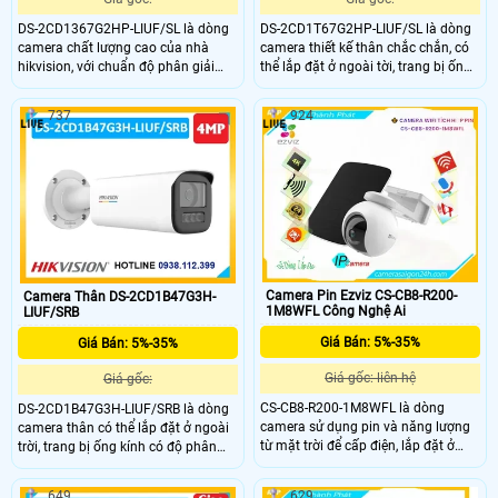
DS-2CD1367G2HP-LIUF/SL là dòng
DS-2CD1T67G2HP-LIUF/SL là dòng
camera chất lượng cao của nhà
camera thiết kế thân chắc chắn, có
hikvision, với chuẩn độ phân giải
thể lắp đặt ở ngoài tời, trang bị ống
6.0MP cho ra hình ảnh sắc nét, với
kính có độ phân giải 6.0MP cho ra
khả năng nhìn có màu vào ban đêm
hình ảnh sắc nét, tích hợp micro và
737
924
với khoảng cách 30m, trang bị khả
loa giúp đàm thoại 2 chiều, hỗ trợ
năng chuẩn nén H.265+ giúp tiết
lọc ồn môi trường, trang bị chuẩn
kiệm băng thông khi lưu trữ.
nén IP 67 cực kì ấn tượng
Camera Pin Ezviz CS-CB8-R200-
Camera Thân DS-2CD1B47G3H-
1M8WFL Công Nghệ Ai
LIUF/SRB
Giá Bán: 5%-35%
Giá Bán: 5%-35%
Giá gốc: liên hệ
Giá gốc:
CS-CB8-R200-1M8WFL là dòng
DS-2CD1B47G3H-LIUF/SRB là dòng
camera sử dụng pin và năng lượng
camera thân có thể lắp đặt ở ngoài
từ mặt trời để cấp điện, lắp đặt ở
trời, trang bị ống kính có độ phân
những vị trí đặc thù, ống kính có độ
giải 4.0MP cho ra hình ảnh sắc nét,
phân giải 8.0MP, trang bị chống
tích hợp micro và loa giúp đàm
649
629