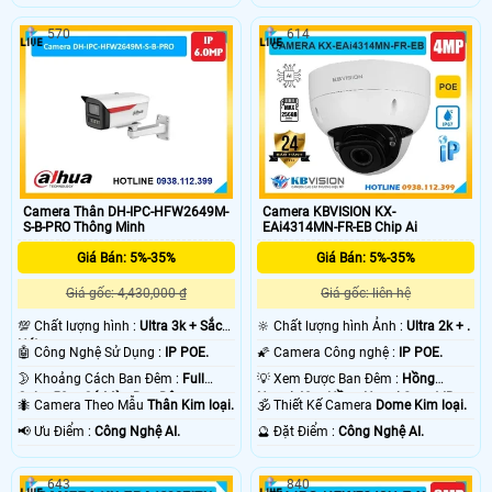
570
614
Camera Thân DH-IPC-HFW2649M-
Camera KBVISION KX-
S-B-PRO Thông Minh
EAi4314MN-FR-EB Chip Ai
Giá Bán: 5%-35%
Giá Bán: 5%-35%
Giá gốc: 4,430,000 ₫
Giá gốc: liên hệ
💯 Chất lượng hình :
Ultra 3k + Sắc
🔆 Chất lượng hình Ảnh :
Ultra 2k + .
Nét .
🤖️ Công Nghệ Sử Dụng :
IP POE.
🌠 Camera Công nghệ :
IP POE.
🌛 Khoảng Cách Ban Đêm :
Full
💡 Xem Được Ban Đêm :
Hồng
Color 50m Có Màu Ban Ðêm.
Ngoại 40m Hồng Ngoại Smart IR.
🐜 Camera Theo Mẫu
Thân Kim loại.
🕉️ Thiết Kế Camera
Dome Kim loại.
️📢 Ưu Điểm :
Công Nghệ AI.
️🔮 Đặt Điểm :
Công Nghệ AI.
643
840