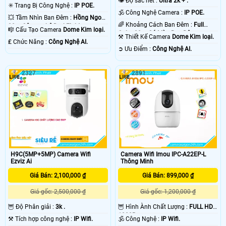
👁 Độ sắc nét :
Ultra 2k + .
✳️ Trang Bị Công Nghệ :
IP POE.
🕉️ Công Nghệ Camera :
IP POE.
💥 Tầm Nhìn Ban Đêm :
Hồng Ngoại
🌈 Khoảng Cách Ban Đêm :
Full
30m Công nghệ DarkFighter.
🎼️ Cấu Tạo Camera
Dome Kim loại.
Color 30m Có Màu Ban Ðêm.
⚒ Thiết Kế Camera
Dome Kim loại.
️₤ Chức Năng :
Công Nghệ AI.
️➲ Ưu Điểm :
Công Nghệ AI.
2327
2891
H9C(5MP+5MP) Camera Wifi
Camera Wifi Imou IPC-A22EP-L
Ezviz Ai
Thông Minh
Giá Bán: 2,100,000 ₫
Giá Bán: 899,000 ₫
Giá gốc: 2,500,000 ₫
Giá gốc: 1,200,000 ₫
🦉 Độ Phân giải :
3k .
🦉 Hình Ành Chất Lượng :
FULL HD
1080P .
⚒ Tích hợp công nghệ :
IP Wifi.
🕉️ Công Nghệ :
IP Wifi.