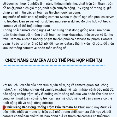
sẽ được tích hợp rất nhiều tính năng thông minh như: phát hiện âm thanh, bản
đồ nhiệt, phát hiện giả mạo, phát hiện chuyển động,...hy vọng sẽ mang lại giải
pháp an ninh tin cậy, an toàn, uy tín cho người sử dụng.
Tuy nhiên để triển khai hệ thống camera AI hòa thiện thì bạn cần phải có server
hổ trợ, điều kiện server kết nối dữ liệu nào, server dữ liệu đó phù hợp với tiêu chí
camera AI có thể hoặt động được.
Không phải camera công nghệ AI nào cũng hoặt động giống nhau mà hoàn
toàn khác nhau bởi những thuật toán tích hợp khác nhau trên server xử lý. như
trên. Camera AI cảnh báo tội phạm thì cần phải có datbase tôi phạm, Camera
quản lý vào ra thì phải có kết nối đến server datase thành viên nội bộ.... để triển
khai hệ thống camera AI hoàn toàn không dễ.
CHỨC NĂNG CAMERA AI CÓ THỂ PHÙ HỢP HIỆN TẠI
Với nhu cầu cơ bản của hơn 90% dự án sử dụng về camera quan sát . công
nghệ AI chỉ có hữu ích lớn khi cảnh báo, phát hiện xâm nhâp, cảnh báo mất đồ,
báo động chống trộm. đây là những chức năng mà dựa vào phân tích hình ảnh
cùng với thuật toán có sẵng trên camera mà chức năng AI trên camera có thể
hoặt động tốt và hoặt động độc lập.
Chức Năng Báo Động Chống Trộm Của Camera AI:
Chức năng này được cải
tiến nhiều nhất và mang lại hiệu quả nhất trong chiết camera tích hợp AI. bởi
camera có thể hạn chế tối đa báo động giả và thậm chí camera có thể phân