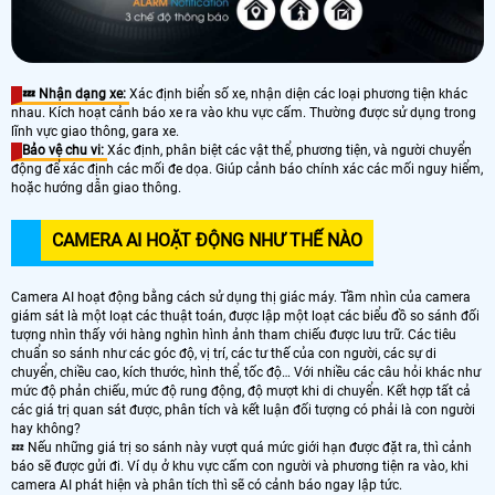
💤 Nhận dạng xe:
Xác định biển số xe, nhận diện các loại phương tiện khác
nhau. Kích hoạt cảnh báo xe ra vào khu vực cấm. Thường được sử dụng trong
lĩnh vực giao thông, gara xe.
Bảo vệ chu vi:
Xác định, phân biệt các vật thể, phương tiện, và người chuyển
động để xác định các mối đe dọa. Giúp cảnh báo chính xác các mối nguy hiểm,
hoặc hướng dẫn giao thông.
CAMERA AI HOẶT ĐỘNG NHƯ THẾ NÀO
Camera AI hoạt động bằng cách sử dụng thị giác máy. Tầm nhìn của camera
giám sát là một loạt các thuật toán, được lập một loạt các biểu đồ so sánh đối
tượng nhìn thấy với hàng nghìn hình ảnh tham chiếu được lưu trữ. Các tiêu
chuẩn so sánh như các góc độ, vị trí, các tư thế của con người, các sự di
chuyển, chiều cao, kích thước, hình thể, tốc độ… Với nhiều các câu hỏi khác như
mức độ phản chiếu, mức độ rung động, độ mượt khi di chuyển. Kết hợp tất cả
các giá trị quan sát được, phân tích và kết luận đối tượng có phải là con người
hay không?
💤 Nếu những giá trị so sánh này vượt quá mức giới hạn được đặt ra, thì cảnh
báo sẽ được gửi đi. Ví dụ ở khu vực cấm con người và phương tiện ra vào, khi
camera AI phát hiện và phân tích thì sẽ có cảnh báo ngay lập tức.