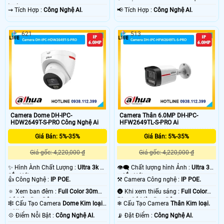
loại.
️⇝ Tích Hợp :
Công Nghệ AI.
️📢 Tích Hợp :
Công Nghệ AI.
621
513
Camera Dome DH-IPC-
Camera Thân 6.0MP DH-IPC-
HDW2649T-S-PRO Công Nghệ Ai
HFW2649TL-S-PRO Ai
Giá Bán: 5%-35%
Giá Bán: 5%-35%
Giá gốc: 4,220,000 ₫
Giá gốc: 4,220,000 ₫
✨ Hình Ành Chất Lượng :
Ultra 3k +
👁️‍🗨 Chất lượng hình Ảnh :
Ultra 3k
Sắc Nét .
+ Sắc Nét .
👍 Công Nghệ :
IP POE.
⚒ Camera Công nghệ :
IP POE.
🔅 Xem ban đêm :
Full Color 30m
🌚 Khi xem thiếu sáng :
Full Color
Có Màu Ban Ðêm.
50m Có Màu Ban Ðêm.
🕸️ Cấu Tạo Camera
Dome Kim loại
❄ Cấu Tạo Camera
Thân Kim loại.
+ Nhựa.
️💠 Điểm Nỗi Bật :
Công Nghệ AI.
️📡 Đặt Điểm :
Công Nghệ AI.