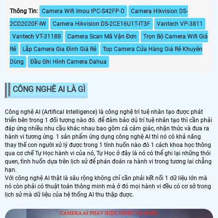
Thông Tin:
Camera Wifi Imou IPC-S42FP-D
Camera Hikvision DS-
2CD2020F-IW
Camera Hikvision DS-2CE16U1T-IT3F
Vantech VP-3811
Vantech VT-3118B
Camera Scan Mã Vận Đơn
Trọn Bộ Camera Wifi Giá
Rẻ
Lắp Camera Gia Đình Giá Rẻ
Top Camera Cửa Hàng Giá Rẻ Khuyên
Dùng
Đầu Ghi Hình Camera Dahua
CÔNG NGHÊ AI LÀ GÌ
Công nghệ AI (Artifical Intelligence) là công nghệ trí tuệ nhân tạo được phát
triển bên trong 1 đối tượng nào đó. để đảm bảo dủ trí tuệ nhân tạo thì cần phải
đáp ứng nhiều nhu cầu khác nhau bao gôm cả cảm giác, nhận thức và đưa ra
hành vi tương ứng. 1 sản phẩm ứng dụng công nghệ AI thì nó có khả năng
thay thế con người xử lý được trong 1 tính huốn nào đó 1 cách khoa học thông
qua cơ chế Tự Học hành vi của nó, Tự Học ở đây là nó có thể ghi lại những thói
quen, tình huốn dựa trên lịch sử để phán đoán ra hành vi trong tương lai chẵng
hạn.
Với công nghệ AI thật là sâu rộng không chỉ cần phải kết nối 1 dữ liệu lớn mà
nó còn phải có thuật toán thông minh mà ở đó mọi hành vi đều có cơ sở trong
lịch sử mà dữ liệu của hệ thống AI thu thập được.