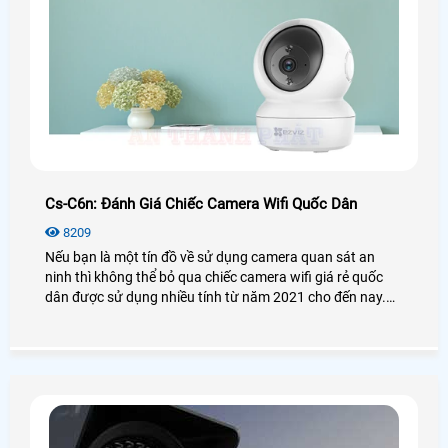
Cs-C6n: Đánh Giá Chiếc Camera Wifi Quốc Dân
8209
Nếu bạn là một tín đồ về sử dụng camera quan sát an
ninh thì không thể bỏ qua chiếc camera wifi giá rẻ quốc
dân được sử dụng nhiều tính từ năm 2021 cho đến nay.
Vậy camera Ezviz CS-C6N có thật sự tốt và hiệu quả như
lời đồn? Để biết thêm chi tiết mời bạn xem qua bài viết
đánh giá camera CS-C6N dưới đây nhé!