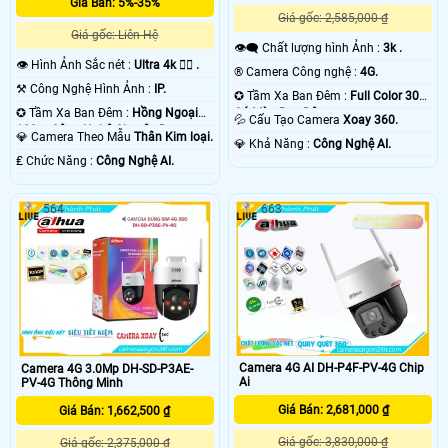
Giá Bán: 5%-35%
Giá gốc: 2,585,000 ₫
Giá gốc: Liên Hệ
👁️‍🗨 Chất lượng hình Ảnh :
3k .
👁 Hình Ảnh Sắc nét :
Ultra 4k 👍🏾 .
®️ Camera Công nghệ :
4G.
⚒ Công Nghệ Hình Ảnh :
IP.
✪ Tầm Xa Ban Đêm :
Full Color 30m
✪ Tầm Xa Ban Đêm :
Hồng Ngoại
Có Màu Ban Ðêm.
💦 Cấu Tạo Camera
Xoay 360.
100m Công Nghệ Chuyên Dụng.
💎 Camera Theo Mẫu
Thân Kim loại.
️💎 Khả Năng :
Công Nghệ AI.
️₤ Chức Năng :
Công Nghệ AI.
564
663
Camera 4G AI DH-P4F-PV-4G Chip
Camera 4G 3.0Mp DH-SD-P3AE-
Ai
PV-4G Thông Minh
Giá Bán: 2,681,000 ₫
Giá Bán: 1,662,500 ₫
Giá gốc: 3,830,000 ₫
Giá gốc: 2,375,000 ₫