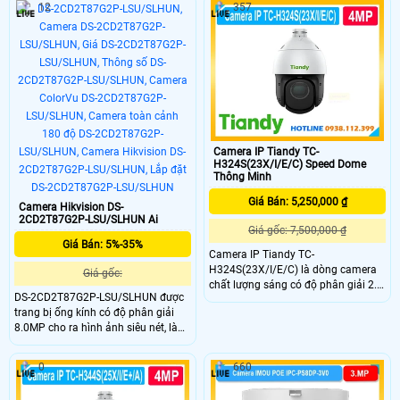
12
357
minh AI phát hiện chuyển độngh,
kép động 360° Công nghệ nhận diện
đàm thoại hai chiều, báo động âm
AI thông minh. Kết nối LAN/Wi-Fi,
thanh và ánh sáng. Quản lý từ xa
tuần tra khu vực, chuẩn kháng nước
qua ứng dụng Tapo
và bụi IP66 .
Camera IP Tiandy TC-
H324S(23X/I/E/C) Speed Dome
Thông Minh
Giá Bán: 5,250,000 ₫
Camera Hikvision DS-
2CD2T87G2P-LSU/SLHUN Ai
Giá gốc: 7,500,000 ₫
Giá Bán: 5%-35%
Camera IP Tiandy TC-
H324S(23X/I/E/C) là dòng camera
Giá gốc:
chất lượng sáng có độ phân giải 2.0
DS-2CD2T87G2P-LSU/SLHUN được
Megapixel FULL HD 1080P . Chức
trang bị ống kính có độ phân giải
năng Công nghệ AI thông minh
8.0MP cho ra hình ảnh siêu nét, là
chống báo động giả và phân biệt
dòng camera có 2 mắt kết hợp nhìn
người. Tầm xa quan sát hồng ngoại
góc nhìn rộng lên đến 180 độ, không
khoảng cách lên đến 150m.
0
660
bị méo hình ở khoảng cách 1m,
trang bị đèn Led tầm xa nhìn có