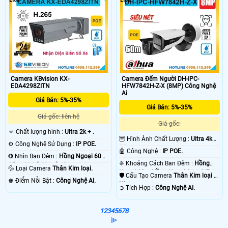
Camera KBvision KX-
Camera Đếm Người DH-IPC-
EDA4298ZITN
HFW7842H-Z-X (8MP) Công Nghệ
Ai
Giá Bán: 5%-35%
Giá Bán: 5%-35%
Giá gốc: liên hệ
Giá gốc:
🔅 Chất lượng hình :
Ultra 2k + .
🦉 Hình Ành Chất Lượng :
Ultra 4k
⚙ Công Nghệ Sử Dụng :
IP POE.
👍🏾 .
🤖️ Công Nghệ :
IP POE.
❂ Nhìn Ban Đêm :
Hồng Ngoại 60m
❈ Khoảng Cách Ban Đêm :
Hồng
Công Nghệ Chuyên Dụng.
💦 Loại Camera
Thân Kim loại.
Ngoại 60m Hồng Ngoại Smart IR.
🛡 Cấu Tạo Camera
Thân Kim loại +
️♚ Điểm Nỗi Bật :
Công Nghệ AI.
Nhựa.
️➲ Tích Hợp :
Công Nghệ AI.
1
2
3
4
5
6
7
8
⫸