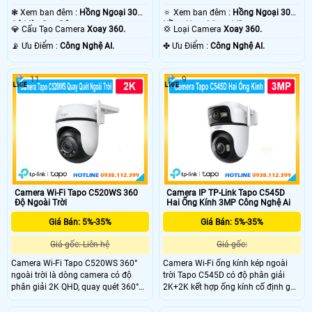
❃ Xem ban đêm :
Hồng Ngoại 30m
🔅 Xem ban đêm :
Hồng Ngoại 30m
Có Màu Ban Ðêm.
Hồng Ngoại Smart IR.
💎 Cấu Tạo Camera
Xoay 360.
💢 Loại Camera
Xoay 360.
️📡 Ưu Điểm :
Công Nghệ AI.
️✤ Ưu Điểm :
Công Nghệ AI.
11
9
Camera Wi-Fi Tapo C520WS 360
Camera IP TP-Link Tapo C545D
Độ Ngoài Trời
Hai Ống Kính 3MP Công Nghệ Ai
Giá Bán: 5%-35%
Giá Bán: 5%-35%
Giá gốc: Liên hệ
Giá gốc:
Camera Wi-Fi Tapo C520WS 360°
Camera Wi-Fi ống kính kép ngoài
ngoài trời là dòng camera có độ
trời Tapo C545D có độ phân giải
phân giải 2K QHD, quay quét 360°
2K+2K kết hợp ống kính cố định góc
và nhìn đêm màu Starlight với tầm
rộng và ống kính xoay/nghiêng
nhìn lên đến 30m. Công nghệ thông
giám sát hai khu vực hỗ trợ theo dõi