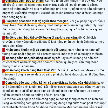
-Giải pháp cảnh báo tội phạm:
Camera nhận diện khuôn mặt truy xuất vào
dữ liệu tội phạm có sẵng trong server Truy xuất dữ liệu tội phạm từ các cơ
quan có thẩm quyền và đưa ra cảnh báo phù hợp ,Tự động cảnh báo đối tượng
phạm tội xuất hiện trong khu vực mà đã có lắp camera nhận diên khuôn mặt
theo công nghệ AI
-Giải pháp phân tích mật độ người theo thời gian.
Với giải pháp này chỉ cần 1
thuật toán được định sẵng không nhất thiết phải có server big data xử lý. hoặc
Đếm chính xác số người ra vào cửa hàng, tòa nhà,… qua 1 vị trí camera quan
sát nào đó.
-Tự động cảnh báo khi có đối tượng đi vào khu vực cấm:
đồ vật bị dịch
chuyển ra khỏi vùng giám sát. đây là khả năng phân tích hình ảnh mà camera
được định sẵng
-Nhận dạng khuôn mặt và định danh đối tượng:
chức năng định danh đối
tượng được hoặt động khi có 1 server lưu trữ khôn mặt đã được định trước đó.
-Tự động cảnh báo, báo động khi có sự cố:
Đây là chức năng cơ bản của 1
chiết camera AI mà không cần phải có 1 server quản lý chỉ cần thuật toán
thông minh của camera
-Nhận dạng khách hàng thân thiết, VIP:
để triển khai được vấn đề này thì điều
kiện quan trọng là server data có sẵng phải chuẩn và được cập nhật đúng theo
tiêu chuẩn
-Cung cấp báo cáo, thống kê lịch sử giao dịch, xu hướng của khách hàng:
với
khả năng nhận diện khuôn mặt kết nối với server database của công ty, camera
có thể up date lại số lân giao dịch và kết quả giao dịch nếu được up date chi
tiết thì camera sẽ đưa ra những tiêu chí phù hợp.
Có thể nói, với sự giúp đỡ của công nghệ AI, các hệ thống camera an ninh nói
riêng và hệ thống cam giám sát nói chung đang từng bước được phát triển một
cách nhanh chóng, trong đó không thể không nói đến camera mới sắp ra mắt