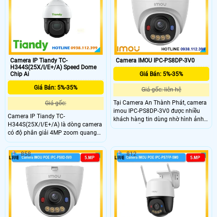
màu vào ban đêm lên đến 40m.
Camera IP Tiandy TC-
Camera IMOU IPC-PS8DP-3V0
H344S(25X/I/E+/A) Speed Dome
Chip Ai
Giá Bán: 5%-35%
Giá Bán: 5%-35%
Giá gốc: liên hệ
Tại Camera An Thành Phát, camera
Giá gốc:
imou IPC-PS8DP-3V0 được nhiều
Camera IP Tiandy TC-
khách hàng tin dùng nhờ hình ảnh
H344S(25X/I/E+/A) là dòng camera
sắc nét, hỗ trợ full màu ban đêm,
có độ phân giải 4MP zoom quang
âm thanh tích hợp và cảnh báo chủ
học 25x và zoom số 16. Tầm quan
động bằng đèn chớp.
sát hồng ngoại ban đêm lên đến
858
812
150m. Trang bị công nghệ AI thông
minh và theo dõi tự động. Khe cắm
thẻ Micro SD dung lượng tối đa
512GB.