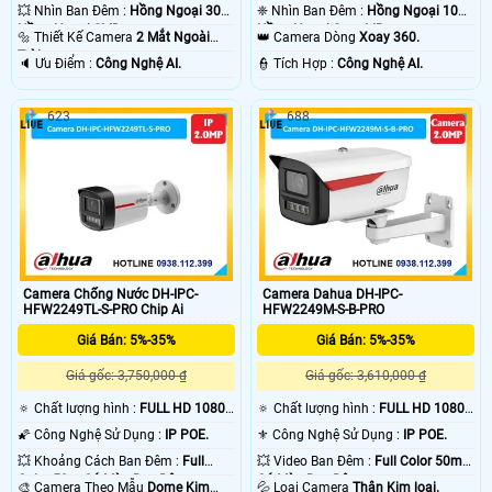
💥 Nhìn Ban Đêm :
Hồng Ngoại 30m
❈ Nhìn Ban Đêm :
Hồng Ngoại 10m
Hồng Ngoại SMD.
Hồng Ngoại Smart IR.
🔩 Thiết Kế Camera
2 Mắt Ngoài
👑 Camera Dòng
Xoay 360.
Trời.
️🔈 Ưu Điểm :
Công Nghệ AI.
️👮 Tích Hợp :
Công Nghệ AI.
623
688
Camera Chống Nước DH-IPC-
Camera Dahua DH-IPC-
HFW2249TL-S-PRO Chip Ai
HFW2249M-S-B-PRO
Giá Bán: 5%-35%
Giá Bán: 5%-35%
Giá gốc: 3,750,000 ₫
Giá gốc: 3,610,000 ₫
🔅 Chất lượng hình :
FULL HD 1080P
🔅 Chất lượng hình :
FULL HD 1080P
.
.
🌠 Công Nghệ Sử Dụng :
IP POE.
⚜️ Công Nghệ Sử Dụng :
IP POE.
💥 Khoảng Cách Ban Đêm :
Full
💥 Video Ban Đêm :
Full Color 50m
Color 50m Có Màu Ban Ðêm.
Có Màu Ban Ðêm.
🎨 Camera Theo Mẫu
Dome Kim
💦 Loại Camera
Thân Kim loại.