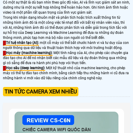
Có một sự thật là dù bạn nhìn theo góc độ nào, AI và lĩnh vực giám sát an ninh,
dường như là một sự kết hợp không thể hoàn hảo hơn. Ghi hình ảnh tĩnh hoặc
video là một phần rất quan trọng của lĩnh vực giám sát.
Trong khi nhận dạng khuôn mặt và phân tích hoặc trích xuất thông tin từ
những hình ảnh đó là một công việc tẻ nhạt đối với bất kỳ nhân viên nào, thì
với AI, những hình ảnh đó có thể được phân tích và diễn giải trong tích tắc với
sự hỗ trợ của Deep Learning và Machine Learning để đưa ra những dự đoán
thông minh, phức tạp hơn mà bộ não con người có thể biết đến.
Trí tuệ nhân tạo (AI):
một cỗ máy có thể bắt chước hành vi và tư duy của con
người thông qua dữ liệu và thuật toán thích hợp với môi trường hoặt động.
Học máy (machine learning):
Một tính năng của AI, cho phép các chuyên gia
đào tạo cho AI để nó nhận biết các mẫu dữ liệu và dự đoán thông qua những
gì có sẵng để đưa ra hành phi phù hợp vói thực tiển.
Học sâu (deep learning):
Một kỹ thuật nhỏ của machine learning, cho phép
máy có thể tự đào tạo chính mình, bằng cách tiếp thu những hành vi cũ đưa ra
những hành vi mới vào dữ liệu riêng của chính công nghệ này.
TIN TỨC CAMERA XEM NHIỀU