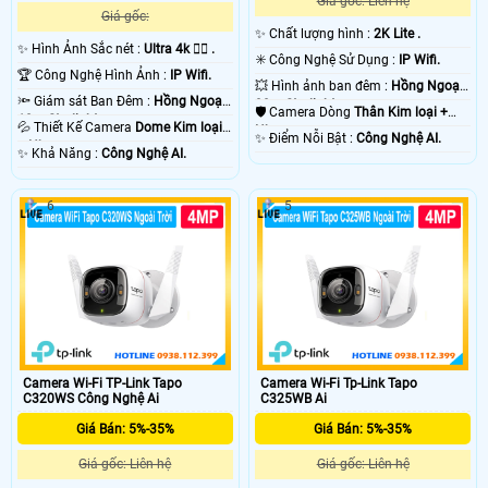
Giá gốc: Liên hệ
Giá gốc:
✨ Chất lượng hình :
2K Lite .
✨ Hình Ảnh Sắc nét :
Ultra 4k 👍🏾 .
✳️ Công Nghệ Sử Dụng :
IP Wifi.
🏆 Công Nghệ Hình Ảnh :
IP Wifi.
💥 Hình ảnh ban đêm :
Hồng Ngoại
🔦 Giám sát Ban Đêm :
Hồng Ngoại
30m Starlight.
🛡 Camera Dòng
Thân Kim loại +
10m Starlight.
💦 Thiết Kế Camera
Dome Kim loại
Nhựa.
️✨ Điểm Nỗi Bật :
Công Nghệ AI.
+ Nhựa.
️✨ Khả Năng :
Công Nghệ AI.
6
5
Camera Wi-Fi TP-Link Tapo
Camera Wi-Fi Tp-Link Tapo
C320WS Công Nghệ Ai
C325WB Ai
Giá Bán: 5%-35%
Giá Bán: 5%-35%
Giá gốc: Liên hệ
Giá gốc: Liên hệ