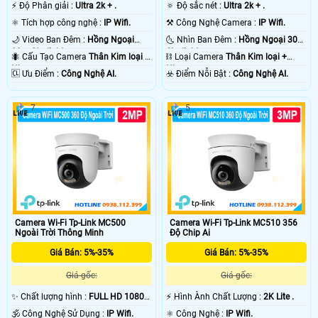
️⚡ Độ Phân giải :
Ultra 2k + .
🔅 Độ sắc nét :
Ultra 2k + .
⚛️ Tích hợp công nghệ :
IP Wifi.
⚒ Công Nghệ Camera :
IP Wifi.
🌙 Video Ban Đêm :
Hồng Ngoại
🌜 Nhìn Ban Đêm :
Hồng Ngoại 30m
30m Starlight.
Starlight.
🐜 Cấu Tạo Camera
Thân Kim loại +
⛓ Loại Camera
Thân Kim loại +
Nhựa.
Nhựa.
️🆑 Ưu Điểm :
Công Nghệ AI.
️☣️ Điểm Nỗi Bật :
Công Nghệ AI.
7
5
Camera Wi-Fi Tp-Link MC500
Camera Wi-Fi Tp-Link MC510 356
Ngoài Trời Thông Minh
Độ Chip Ai
Giá Bán: 5%-35%
Giá Bán: 5%-35%
Giá gốc:
Giá gốc:
✨ Chất lượng hình :
FULL HD 1080P
️⚡ Hình Ành Chất Lượng :
2K Lite .
.
🕉️ Công Nghệ Sử Dụng :
IP Wifi.
⚛️ Công Nghệ :
IP Wifi.