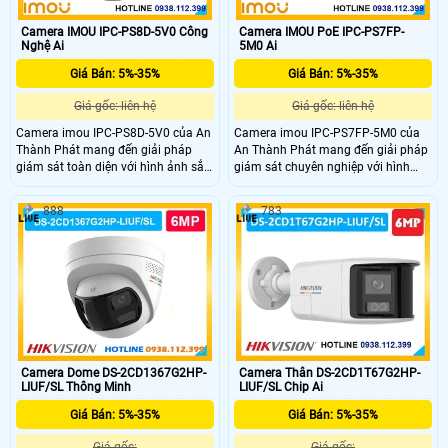
Camera IMOU IPC-PS8D-5V0 Công
Camera IMOU PoE IPC-PS7FP-
Nghệ Ai
5M0 Ai
Giá Bán: 5%-35%
Giá Bán: 5%-35%
Giá gốc: liên hệ
Giá gốc: liên hệ
Camera imou IPC-PS8D-5V0 của An
Camera imou IPC-PS7FP-5M0 của
Thành Phát mang đến giải pháp
An Thành Phát mang đến giải pháp
giám sát toàn diện với hình ảnh sắc
giám sát chuyên nghiệp với hình
nét, âm thanh tích hợp và cảnh báo
ảnh sắc nét, âm thanh hai chiều và
chủ động, giúp bảo vệ an ninh cho
cảnh báo chủ động, giúp bảo vệ an
888
783
ngôi nhà và văn phòng của bạn một
ninh toàn diện cho ngôi nhà và
cách chuyên nghiệp.
doanh nghiệp của bạn.
Camera Dome DS-2CD1367G2HP-
Camera Thân DS-2CD1T67G2HP-
LIUF/SL Thông Minh
LIUF/SL Chip Ai
Giá Bán: 5%-35%
Giá Bán: 5%-35%
Giá gốc:
Giá gốc: