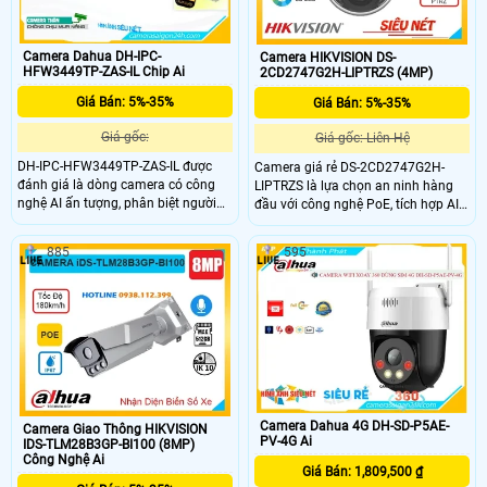
Camera Dahua DH-IPC-
Camera HIKVISION DS-
HFW3449TP-ZAS-IL Chip Ai
2CD2747G2H-LIPTRZS (4MP)
Giá Bán: 5%-35%
Giá Bán: 5%-35%
Giá gốc:
Giá gốc: Liên Hệ
DH-IPC-HFW3449TP-ZAS-IL được
Camera giá rẻ DS-2CD2747G2H-
đánh giá là dòng camera có công
LIPTRZS là lựa chọn an ninh hàng
nghệ AI ấn tượng, phân biệt người
đầu với công nghệ PoE, tích hợp AI
và xe và các tính năng ấn tượng
thông minh quan sát ban đêm màu
khác, ống kính có độ phân giải
sắc rõ nét nhờ công nghệ ColorVu
885
595
4.0MP hình ảnh sắc nét, chuẩn
hình ảnh luôn sáng đẹp dù ở bất kỳ
chống nước IP 67, chống và đạp IK
điều kiện nào. Tính năng nhận diện
10, khe thẻ nhớ 512GB, chuẩn nén
khuôn mặt và phát hiện
H.265+
người/phương tiện mang lại sự an
tâm. Hồng ngoại 40m cùng chip xử
lý CMOS cho hình ảnh màu đẹp, sắc
nét, giá rẻ.
Camera Dahua 4G DH-SD-P5AE-
Camera Giao Thông HIKVISION
PV-4G Ai
IDS-TLM28B3GP-BI100 (8MP)
Công Nghệ Ai
Giá Bán: 1,809,500 ₫