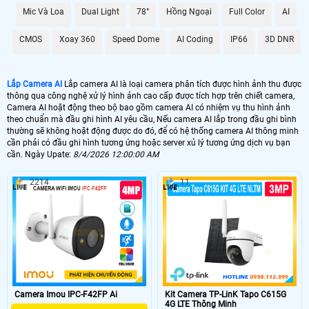
GIÁ LẮP CAMERA
Mic Và Loa
Dual Light
78°
Hồng Ngoại
Full Color
AI
🔄 Lắp Camera Wifi EBITCAM E3 AI
CMOS
Xoay 360
Speed Dome
AI Coding
IP66
3D DNR
1.300.000 VNĐ
AI Xoay Theo Chuyển Động
📶 Lắp Camera AI Wifi 360 Ngoài Trời
Lắp Camera AI
Lắp camera AI là loại camera phân tích được hình ảnh thu được
thông qua công nghệ xử lý hình ảnh cao cấp được tích hợp trên chiết camera,
2.900.000 VNĐ
Camera AI CB8
Camera AI hoặt động theo bộ bao gồm camera AI có nhiệm vụ thu hình ảnh
theo chuẩn mà đầu ghi hình AI yêu cầu, Nếu camera AI lắp trong đầu ghi bình
🌀 Camera AI Chuyên Dụng GIao Thông
thường sẽ không hoặt động được do đó, để có hệ thống camera AI thông minh
cần phải có đầu ghi hình tương ứng hoặc server xủ lý tương ứng dịch vụ bạn
cần. Ngày Upate:
8/4/2026 12:00:00 AM
57.800,000 VNĐ
Camera AI Dùng Giao Thông
2214
11
🔭 Camera Sola Công Nghệ AI
10.300.000 VNĐ
Camera Báo Động Thông Minh AI
📳 lắp camera AI có nhiều ứng dụng và mỗi công nghệ AI khác nhau và tùy
vào từng nhu cầu sử dụng của công nghê AI được sử dụng phù hợp. với
camera wifi ứng dụng gia đình thông thương chức năng AI chỉ phân tích
báo động chống trộm phù hợp hạn chế báo động giả, với camera wifi xoay
360 độ tích hợp AI thì sẽ theo giỏi đối tượng chuyển động phát ra âm
Camera Imou IPC-F42FP Ai
Kit Camera TP-LinK Tapo C615G
thanh cảnh báo ngoài ra với một số camera xoay 360 có zoom số thì
4G LTE Thông Minh