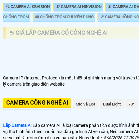
🔍 CAMERA AI KBVISION
🔭 CAMERA AI HIKVISION
🔭 CAMERA AI D
CHỐNG TRỘM
🎎 CHỐNG TRỘM CHUYÊN DỤNG
📍 CAMERA HỒNG NG
♋ GIÁ LẮP CAMERA CÓ CÔNG NGHỆ AI
LOẠI CAMERA AI
GIÁ 
🔄 Lắp Camera Wifi EBITCAM E3 AI
1.3
Camera IP (Internet Protocol) là một thiết bị ghi hình mạng với truyền
📶 Lắp Camera AI Wifi 360 Ngoài Trời
2.9
lý camera trên giao diện website
🌀 Camera AI Chuyên Dụng GIao Thông
57.
CAMERA CÔNG NGHỆ AI
🔭 Camera Sola Công Nghệ AI
10
Mic Và Loa
Dual Light
78°
👁️ Với những dự án lớn sử dụng
camera AI
với những nhu cầu riêng biệt
Lắp Camera AI
Lắp camera AI là loại camera phân tích được hình ảnh 
thì có thể thấy biển số phân tích tốc độ, lấn tuyến dừng đỗ. với những 
vụ thu hình ảnh theo chuẩn mà đầu ghi hình AI yêu cầu, Nếu camera AI
phải có server hổ trợ dữ liệu thì công nghệ AI mới đảm bảo hoặt động tố
server xủ lý tương ứng dịch vụ bạn cần. Ngày Upate:
8/4/2026 12:00:0