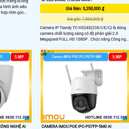
c trang bị ống
a hình ảnh siêu
Giá Bán: 5,250,000 ₫
t hợp nhìn góc
bị méo hình ở
Giá gốc: 7,500,000 ₫
d tầm xa nhìn có
Camera IP Tiandy TC-H324S(23X/I/E/C) là dòng
camera chất lượng sáng có độ phân giải 2.0
Megapixel FULL HD 1080P . Chức năng Công ngh
AI thông minh chống báo động giả và phân biệt
người. Tầm xa quan sát hồng ngoại khoảng cách
812
lên đến 150m.
MERA IMOU IPC-PS8D-5V0 CÔNG NGHỆ AI
CAMERA IMOU POE IPC-PS7FP-5M0 AI