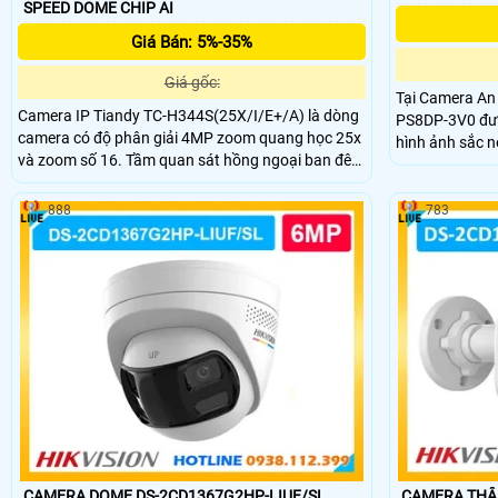
SPEED DOME CHIP AI
Giá Bán: 5%-35%
Giá gốc:
Tại Camera An
Camera IP Tiandy TC-H344S(25X/I/E+/A) là dòng
PS8DP-3V0 đượ
camera có độ phân giải 4MP zoom quang học 25x
hình ảnh sắc n
và zoom số 16. Tầm quan sát hồng ngoại ban đêm
thanh tích hợ
lên đến 150m. Trang bị công nghệ AI thông minh
chớp.
và theo dõi tự động. Khe cắm thẻ Micro SD dung
888
783
lượng tối đa 512GB.
CAMERA DOME DS-2CD1367G2HP-LIUF/SL
CAMERA THÂN