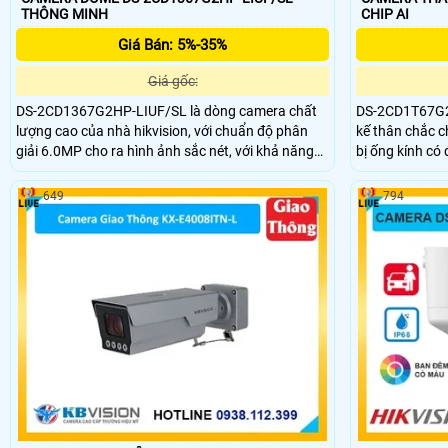
THÔNG MINH
CHIP AI
Giá Bán: 5%-35%
Giá gốc:
DS-2CD1367G2HP-LIUF/SL là dòng camera chất
DS-2CD1T67G2H
lượng cao của nhà hikvision, với chuẩn độ phân
kế thân chắc ch
giải 6.0MP cho ra hình ảnh sắc nét, với khả năng
bị ống kính có
nhìn có màu vào ban đêm với khoảng cách 30m,
sắc nét, tích h
trang bị khả năng chuẩn nén H.265+ giúp tiết kiệm
chiều, hỗ trợ l
649
794
băng thông khi lưu trữ.
IP 67 cực kì ấ