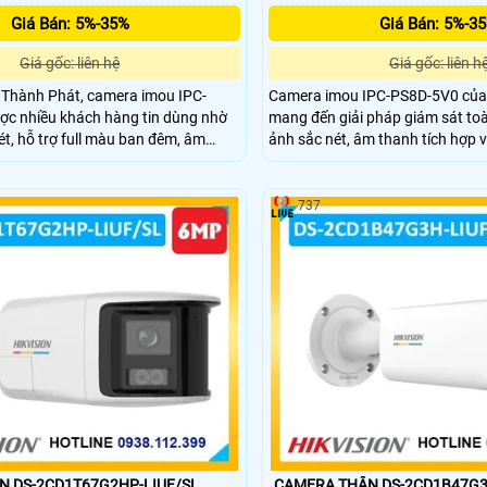
Giá Bán: 5%-35%
Giá Bán: 5%-3
Giá gốc: liên hệ
Giá gốc: liên h
 Thành Phát, camera imou IPC-
Camera imou IPC-PS8D-5V0 của
c nhiều khách hàng tin dùng nhờ
mang đến giải pháp giám sát toà
ét, hỗ trợ full màu ban đêm, âm
ảnh sắc nét, âm thanh tích hợp 
p và cảnh báo chủ động bằng đèn
động, giúp bảo vệ an ninh cho n
phòng của bạn một cách chuyên
737
 DS-2CD1T67G2HP-LIUF/SL
CAMERA THÂN DS-2CD1B47G3