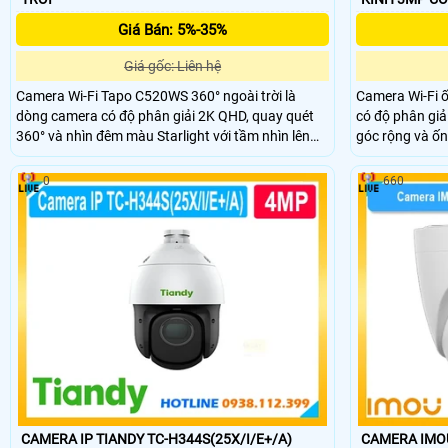
Giá Bán: 5%-35%
Giá gốc: Liên hệ
Camera Wi-Fi Tapo C520WS 360° ngoài trời là
Camera Wi-Fi ố
dòng camera có độ phân giải 2K QHD, quay quét
có độ phân giả
360° và nhìn đêm màu Starlight với tầm nhìn lên
góc rộng và ốn
đến 30m. Công nghệ thông minh AI phát hiện
khu vực hỗ trợ
chuyển độngh, đàm thoại hai chiều, báo động âm
nhận diện AI t
0
660
thanh và ánh sáng. Quản lý từ xa qua ứng dụng
tra khu vực, c
Tapo
CAMERA IP TIANDY TC-H344S(25X/I/E+/A)
CAMERA IMOU