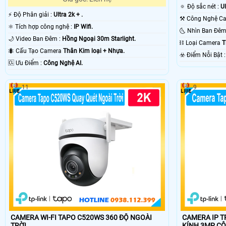
🔅 Độ sắc nét :
Ul
️⚡ Độ Phân giải :
Ultra 2k + .
⚛️ Tích hợp công nghệ :
IP Wifi.
🌙 Video Ban Đêm :
Hồng Ngoại 30m Starlight.
⛓ Loại Camera
T
🐜 Cấu Tạo Camera
Thân Kim loại + Nhựa.
️☣️ Điểm Nỗi 
️🆑 Ưu Điểm :
Công Nghệ AI.
11
9
CAMERA WI-FI TAPO C520WS 360 ĐỘ NGOÀI
CAMERA IP T
TRỜI
KÍNH