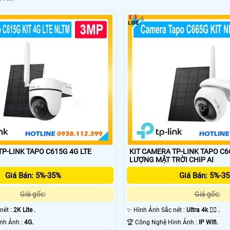
6
TP-LINK TAPO C615G 4G LTE
KIT CAMERA TP-LINK TAPO C
LƯỢNG MẶT TRỜI CHIP AI
Giá Bán: 5%-35%
Giá Bán: 5%-3
Giá gốc:
Giá gốc:
 nét :
2K Lite .
✨ Hình Ảnh Sắc nét :
Ultra 4k 👍🏾 .
👍 Công Nghệ Hình Ảnh :
4G.
🏆 Công Nghệ Hình Ảnh :
IP Wifi.