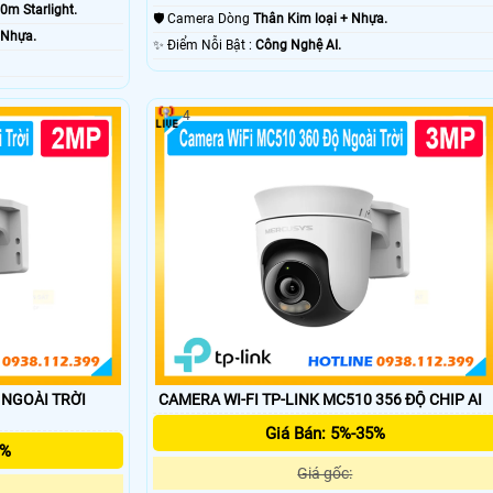
0m Starlight.
🛡 Camera Dòng
Thân Kim loại + Nhựa.
 Nhựa.
️✨ Điểm Nỗi Bật :
Công Nghệ AI.
4
 NGOÀI TRỜI
CAMERA WI-FI TP-LINK MC510 356 ĐỘ CHIP AI
Giá Bán: 5%-35%
5%
Giá gốc: