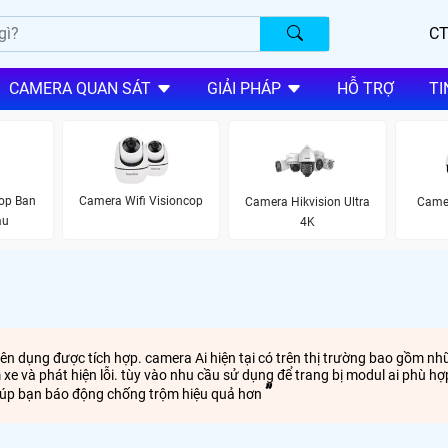
CT
CAMERA QUAN SÁT
GIẢI PHÁP
HỖ TRỢ
TI
op Ban
Camera Wifi Visioncop
Camera Hikvision Ultra
Came
àu
4K
n dụng được tích hợp. camera Ai hiện tại có trên thị trường bao gồm nh
m xe và phát hiện lỗi. tùy vào nhu cầu sử dụng để trang bị modul ai phù 
giúp bạn báo động chống trộm hiệu quả hơn