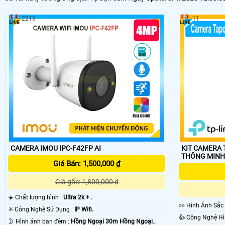
2213
11
CAMERA IMOU IPC-F42FP AI
KIT CAMERA 
THÔNG MINH
Giá Bán: 1,500,000 ₫
Giá gốc: 1,800,000 ₫
☀️ Chất lượng hình :
Ultra 2k + .
️👀 Hình Ảnh Sắc
✳️ Công Nghệ Sử Dụng :
IP Wifi.
🌛 Hình ảnh ban đêm :
Hồng Ngoại 30m Hồng Ngoại