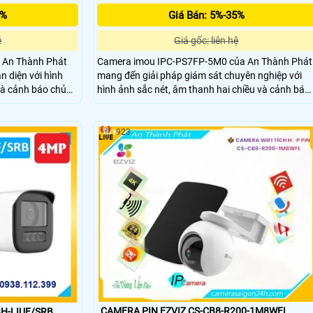
5%
Giá Bán: 5%-35%
ệ
Giá gốc: liên hệ
 An Thành Phát
Camera imou IPC-PS7FP-5M0 của An Thành Phát
n diện với hình
mang đến giải pháp giám sát chuyên nghiệp với
và cảnh báo chủ
hình ảnh sắc nét, âm thanh hai chiều và cảnh báo
gôi nhà và văn
chủ động, giúp bảo vệ an ninh toàn diện cho ngôi
 nghiệp.
nhà và doanh nghiệp của bạn.
923
CAMERA PIN EZVIZ CS-CB8-R200-1M8WFL
H-LIUF/SRB