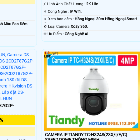
️⚡ Hình Ành Chất Lượng :
2K Lite .
.
⚛️ Công Nghệ :
IP Wifi.
🔅 Xem ban đêm :
Hồng Ngoại 30m Hồng Ngoại Smart
Có Màu Ban Ðêm.
IR.
💢 Loại Camera
Xoay 360.
️✤ Ưu Điểm :
Công Nghệ AI.
357
87G2P-
5%
CAMERA IP TIANDY TC-H324S(23X/I/E/C)
SPEED DOME THÔNG MINH