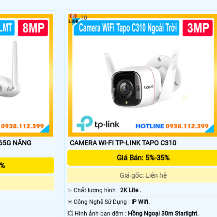
10
'
665G NĂNG
CAMERA WI-FI TP-LINK TAPO C310
Giá Bán: 5%-35%
5%
Giá gốc: Liên hệ
✨ Chất lượng hình :
2K Lite .
✳️ Công Nghệ Sử Dụng :
IP Wifi.
💥 Hình ảnh ban đêm :
Hồng Ngoại 30m Starlight.