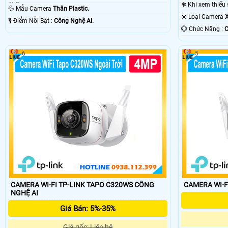
SMD.
💦 Mẫu Camera
Thân Plastic.
⚒ Loại Camera
X
️🎙 Điểm Nỗi Bật :
Công Nghệ AI.
️💮 Chức Năng :
C
6
5
CAMERA WI-FI TP-LINK TAPO C320WS CÔNG
CAMERA WI-F
NGHỆ AI
Giá Bán: 5%-35%
Giá gốc: Liên hệ