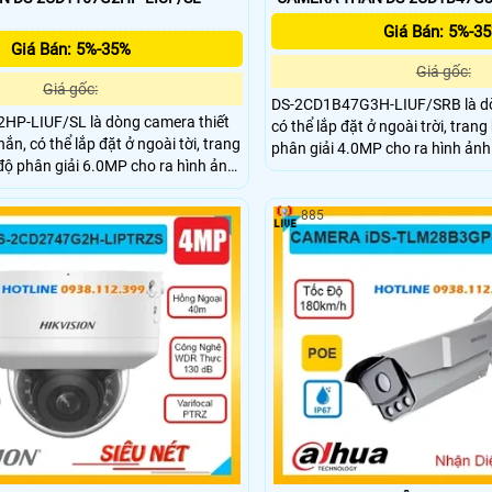
Giá Bán: 5%-3
Giá Bán: 5%-35%
Giá gốc:
Giá gốc:
DS-2CD1B47G3H-LIUF/SRB là d
P-LIUF/SL là dòng camera thiết
có thể lắp đặt ở ngoài trời, trang
ắn, có thể lắp đặt ở ngoài tời, trang
phân giải 4.0MP cho ra hình ảnh 
 độ phân giải 6.0MP cho ra hình ảnh
micro và loa giúp đàm thoại 2 chi
ợp micro và loa giúp đàm thoại 2
năng phát hiện chuyển động, phâ
ọc ồn môi trường, trang bị chuẩn nén
xe, chuẩn chống nước IP 67
885
n tượng