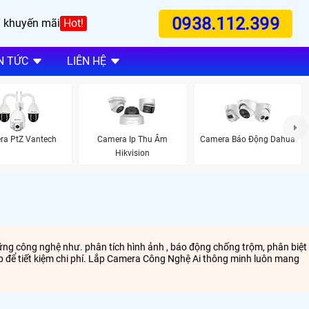
0938.112.399
 khuyến mãi
Hot!
N TỨC
LIÊN HỆ
ra PtZ Vantech
Camera Ip Thu Âm
Camera Báo Động Dahua
Hikvision
ững công nghệ như. phân tích hình ảnh , báo động chống trộm, phân biệt
hợp để tiết kiệm chi phí. Lắp Camera Công Nghệ Ai thông minh luôn mang