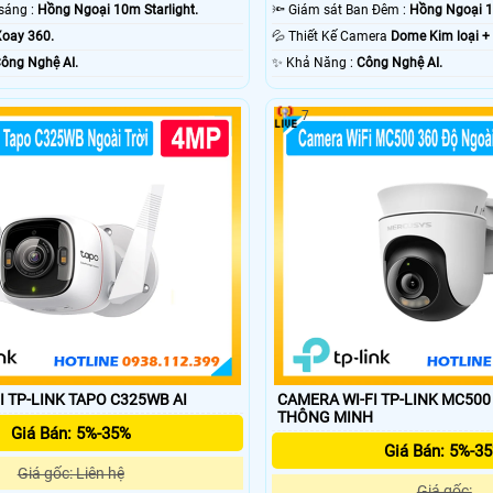
❃ Khi xem thiếu sáng :
Hồng Ngoại 10m Starlight.
🔦 Giám sát Ban Đêm :
Hồng Ngoại 1
oay 360.
💦 Thiết Kế Camera
Dome Kim loại +
ông Nghệ AI.
️✨ Khả Năng :
Công Nghệ AI.
7
I TP-LINK TAPO C325WB AI
CAMERA WI-FI TP-LINK MC500
THÔNG MINH
Giá Bán: 5%-35%
Giá Bán: 5%-3
Giá gốc: Liên hệ
Giá gốc: