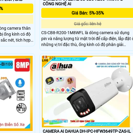
CÔNG NGHỆ AI
5%
Giá Bán: 5%-35%
Giá gốc: liên hệ
òng camera thân
CS-CB8-R200-1M8WFL là dòng camera sử dụng
 bị ống kính có độ
pin và năng lượng từ mặt trời để cấp điện, lắp đặt 
sắc nét, tích hợp
những vị trí đặc thù, ống kính có độ phân giải
ều, trang bị khả
8.0MP, trang bị chống nước chuẩn IP 56, hỗ trợ th
n loại người và
nhớ 512Gb, kèm theo đấy là khả năng quay 360 đ
629
và đàm thoại 2 chiều trực tiếp
CAMERA AI DAHUA DH-IPC-HFW3649TP-ZAS-IL