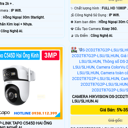
tra 2k + .
✨ Chất lượng hình :
FULL HD 1080P 
⚒ Công Nghệ Camera :
IP Wifi.
🕉️ Công Nghệ Sử Dụng :
IP Wifi.
🌜 Nhìn Ban Đêm :
Hồng Ngoại 30m Starlight.
❃ Xem ban đêm :
Hồng Ngoại 30m 
hân Kim loại + Nhựa.
💎 Cấu Tạo Camera
Xoay 360.
Bật :
Công Nghệ AI.
️📡 Ưu Điểm :
Công Nghệ AI.
12
CAMERA HIKVISION DS-2CD2T
LSU/SLHUN AI
Giá Bán: 5%-3
Giá gốc:
P-LINK TAPO C545D HAI ỐNG
 3MP CÔNG NGHỆ AI