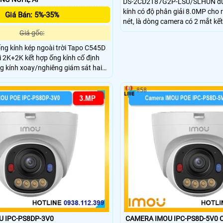
DS-2CD2T87G2P-LSU/SLHUN đượ
kính có độ phân giải 8.0MP cho r
Giá Bán: 5%-35%
nét, là dòng camera có 2 mắt kế
nhìn rộng lên đến 180 độ, không 
Giá gốc:
khoảng cách 1m, trang bị đèn Le
ng kính kép ngoài trời Tapo C545D
màu vào ban đêm lên đến 40m.
i 2K+2K kết hợp ống kính cố định
g kính xoay/nghiêng giám sát hai
 theo dõi kép động 360° Công nghệ
hông minh. Kết nối LAN/Wi-Fi, tuần
858
huẩn kháng nước và bụi IP66 .
 IPC-PS8DP-3V0
CA