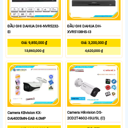
ĐẦU GHI DAHUA DHI-NVR5232-
ĐẦU GHI DAHUA DH-
EI
XVR5108HS-I3
Giá: 9,850,000 ₫
Giá: 3,200,000 ₫
13,860,000 ₫
4,620,000 ₫
Camera Hikvision DS-
Camera KBvision KX-
2CD2T46G2-ISU/SL (C)
DAi4005MN-EAB 4.0MP