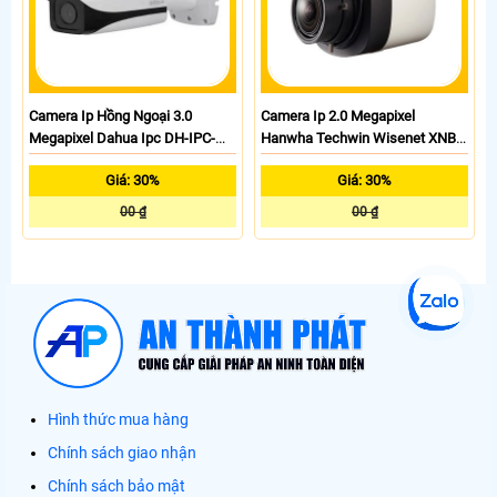
Camera Ip Hồng Ngoại 3.0
Camera Ip 2.0 Megapixel
Megapixel Dahua Ipc DH-IPC-
Hanwha Techwin Wisenet XNB-
HFW8331EP-Z5
6000
Giá: 30%
Giá: 30%
00 ₫
00 ₫
Hình thức mua hàng
Chính sách giao nhận
Chính sách bảo mật