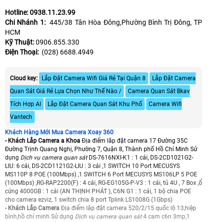
Hotline: 0938.11.23.99
Chi Nhánh 1:
445/38 Tân Hòa Đông,Phường Bình Trị Đông, TP
HCM
Kỹ Thuật:
0906.855.330
Điện Thoại:
(028) 6688.4949
Cloud key:
Lắp Đặt Camera Wifi Giá Rẻ Tại Quận 8
Lắp Đặt Camera
Quan Sát Giá Rẻ Lựa Chọn Như Thế Nào /
Camera Quan Sát Bkav
Tích Hợp Al
Lắp Đặt Camera Quan Sát Khu Phố
Camera Wifi
Vantech
Khách Hàng Mới Mua Camera Xoay 360
- Khách Lắp Camera a Khoa
Địa điểm lăp đặt camera 17 Đường 35C
Đường Trịnh Quang Nghị, Phường 7, Quận 8, Thành phố Hồ Chí Minh Sử
dụng
Dịch vụ camera quan sát
DS-7616NXI-K1 : 1 cái, DS-2CD1021G2-
LIU: 6 cái, DS-2CD1121G2-LIU : 3 cái ,1 SWITCH 10 Port MECUSYS
MS110P 8 POE (100Mbps) ,1 SWITCH 6 Port MECUSYS MS106LP 5 POE
(100Mbps) ,RG-RAP2200(F) : 4 cái, RG-EG105G-P-V3 : 1 cái, tủ 4U , 7 Box ,ổ
cứng 4000GB : 1 cái (AN THỊNH PHÁT ), C6N G1 : 1 cái, 1 bộ chia POE
cho camera ezviz, 1 switch chia 8 port Tplink LS1008G (1Gbps)
- Khách Lắp Camera
Địa điểm lăp đặt camera 520/2/15 quốc lộ 13,hiệp
bình,hồ chí minh Sử dụng
Dịch vụ camera quan sát
4 cam c6n 3mp,1