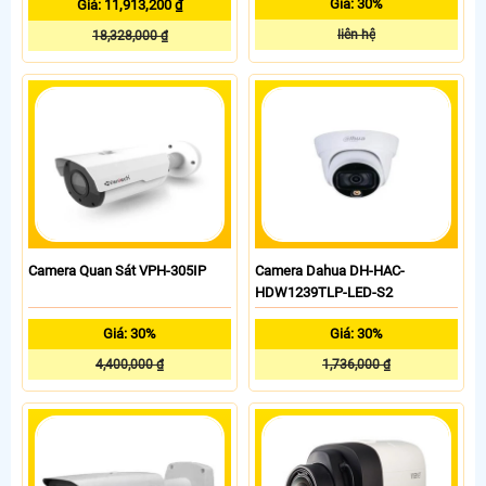
Giá: 30%
Giá: 11,913,200 ₫
liên hệ
18,328,000 ₫
Camera Quan Sát VPH-305IP
Camera Dahua DH-HAC-
HDW1239TLP-LED-S2
Giá: 30%
Giá: 30%
4,400,000 ₫
1,736,000 ₫