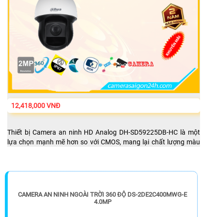
12,418,000 VNĐ
Thiết bị Camera an ninh HD Analog DH-SD59225DB-HC là một
lựa chọn mạnh mẽ hơn so với CMOS, mang lại chất lượng màu
sắc sặc sỡ. Với khả năng xem trong điều kiện thiếu sáng, Hồng
Ngoại có tầm nhìn lên đến 150m, camera này hỗ trợ các công
nghệ hình ảnh như AHD, CVI, TVI, BCS HD, giúp hệ thống ổn
CAMERA AN NINH NGOÀI TRỜI 360 ĐỘ DS-2DE2C400MWG-E
4.0MP