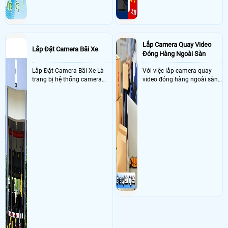
Lắp Camera Quay Video
Lắp Đặt Camera Bãi Xe
Đóng Hàng Ngoài Sàn
Lắp Đặt Camera Bãi Xe Là
Với việc lắp camera quay
trang bị hệ thống camera
video đóng hàng ngoài sàn
nhận diện biển số tại khu
thì đây là một giải pháp
vực cổng của các bãi giữ xe
camera cực kì cần thiết cho
kết hợp với phần mềm quản
các shop kinh doanh online
lý để ghi nhận lượt xe ra vào
đều nên sử dụng để có thể
chụp hình thông tin xe và
bảo vệ quyền lợi shop tránh
biển số lưu trực tiếp về máy
được các tình trạng bị đánh
tinh trạm để nhân viên tiện
mất cắp hàng hóa
đối soát, tính tiền xe xe ra
khỏi bãi