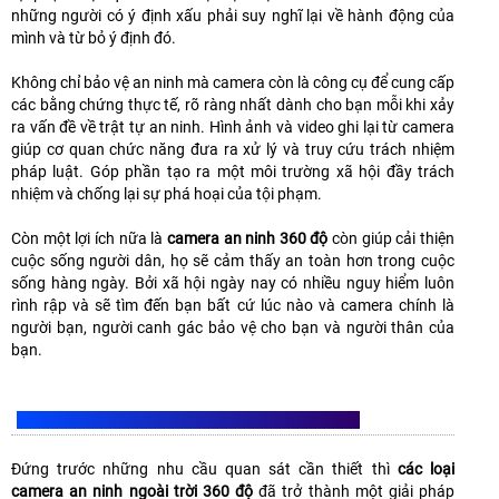
những người có ý định xấu phải suy nghĩ lại về hành động của
mình và từ bỏ ý định đó.
Không chỉ bảo vệ an ninh mà camera còn là công cụ để cung cấp
các bằng chứng thực tế, rõ ràng nhất dành cho bạn mỗi khi xảy
ra vấn đề về trật tự an ninh. Hình ảnh và video ghi lại từ camera
giúp cơ quan chức năng đưa ra xử lý và truy cứu trách nhiệm
pháp luật. Góp phần tạo ra một môi trường xã hội đầy trách
nhiệm và chống lại sự phá hoại của tội phạm.
Còn một lợi ích nữa là
camera an ninh 360 độ
còn giúp cải thiện
cuộc sống người dân, họ sẽ cảm thấy an toàn hơn trong cuộc
sống hàng ngày. Bởi xã hội ngày nay có nhiều nguy hiểm luôn
rình rập và sẽ tìm đến bạn bất cứ lúc nào và camera chính là
người bạn, người canh gác bảo vệ cho bạn và người thân của
bạn.
CÁC LOẠI CAMERA AN NINH NGOÀI TRỜI 360 ĐỘ
Đứng trước những nhu cầu quan sát cần thiết thì
các loại
camera an ninh ngoài trời 360 độ
đã trở thành một giải pháp