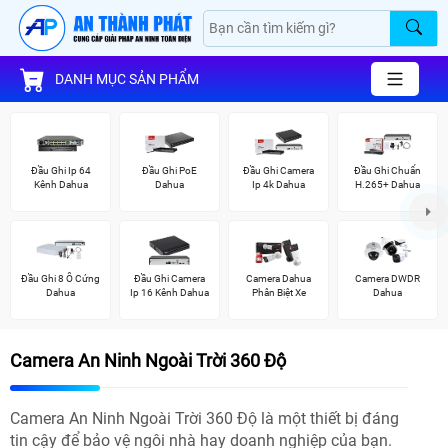
DANH MỤC SẢN PHẨM
Đầu Ghi Ip 64
Đầu Ghi PoE
Đầu Ghi Camera
Đầu Ghi Chuẩn
Kênh Dahua
Dahua
Ip 4k Dahua
H.265+ Dahua
Đầu Ghi 8 Ổ Cứng
Đầu Ghi Camera
Camera Dahua
Camera DWDR
Dahua
Ip 16 Kênh Dahua
Phân Biệt Xe
Dahua
Camera An Ninh Ngoài Trời 360 Độ
Camera An Ninh Ngoài Trời 360 Độ là một thiết bị đáng
tin cậy để bảo vệ ngôi nhà hay doanh nghiệp của bạn.