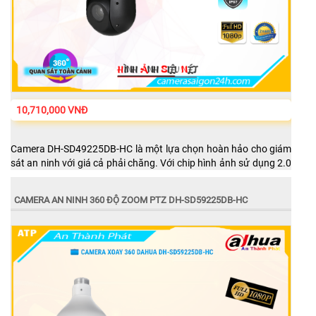
10,710,000 VNĐ
Camera DH-SD49225DB-HC là một lựa chọn hoàn hảo cho giám
sát an ninh với giá cả phải chăng. Với chip hình ảnh sử dụng 2.0
MP, hình ảnh sắc nét và rõ ràng, bạn có thể quan sát từ xa thông
qua điện thoại di động. Được trang bị chống ngược sáng DWDR
CAMERA AN NINH 360 ĐỘ ZOOM PTZ DH-SD59225DB-HC
120db, camera cho phép bạn xem hình ảnh rõ ràng