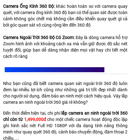
Camera Ống Kính 360 Độ:
khác hoàn toàn so với camera quay
quét, với camera ống kính 360 độ bạn có thể quan sát được toàn
cảnh không góc chết mà không cần điều khiển quay quét gì cả
bởi góc quan sát vô cùng rộng lên đến 360 độ
Camera Ngoài Trời 360 Độ Có Zoom:
Đây là dòng camera hỗ trợ
Zoom hình ảnh với khoảng cách xa mà vẫn giữ được độ sắc nét
tuyệt đối, giúp bạn dễ dàng nhận diện mọi vật hay chi tiết một
cách rõ ràng
LẮP CAMERA AN NINH NGOÀI TRỜI 360 ĐỘ GIÁ RẺ
Như bạn cũng đã biết camera quan sát ngoài trời 360 độ luôn
đem lại nhiều lợi ích cũng như những giá trị tốt đẹp nhất dành
cho người sử dụng, đảm bảo an ninh một cách hiệu quả. Vậy lắp
camera an ninh ngoài trời 360 giá rẻ không?
Đến thời điểm hiện tại, chi phí
lắp camera an ninh ngoài trời 360
chỉ còn từ
1,499,000đ
cho một chiếc camera hoạt động độc lập
ghi hình sắc nét Full HD 1080P với đa dạng tính năng thông
minh như quay quét 360 độ, cảnh báo chuyển động, đàm thoại 2
chiều, ...