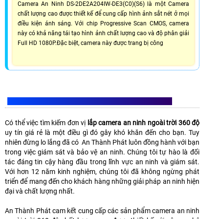
Camera An Ninh DS-2DE2A204IW-DE3(C0)(S6) là một Camera
chất lượng cao được thiết kế để cung cấp hình ảnh sắt nét ở mọi
điều kiện ánh sáng. Với chip Progressive Scan CMOS, camera
này có khả năng tái tạo hình ảnh chất lượng cao và độ phân giải
Full HD 1080P.Đặc biệt, camera này được trang bị công
ĐƠN VỊ CAMERA AN NINH NGOÀI TRỜI 360 ĐỘ UY TÍN
Có thể việc tìm kiếm đơn vị
lắp camera an ninh ngoài trời 360 độ
uy tín giá rẻ là một điều gì đó gây khó khăn đến cho bạn. Tuy
nhiên đừng lo lắng đã có An Thành Phát luôn đồng hành với bạn
trong việc giám sát và bảo vệ an ninh. Chúng tôi tự hào là đối
tác đáng tin cậy hàng đầu trong lĩnh vực an ninh và giám sát.
Với hơn 12 năm kinh nghiệm, chúng tôi đã không ngừng phát
triển để mang đến cho khách hàng những giải pháp an ninh hiện
đại và chất lượng nhất.
An Thành Phát cam kết cung cấp các sản phẩm camera an ninh