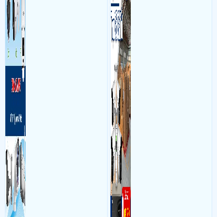
và âm thanh trong phòng
bộ gồm 4 camera, 1 đầu ghi
dụng
Dịch vụ camera quan sát
3 camera H2AE, 1 camera IP CAMERA DH-
làm việc với mục đích giám
hình, ổ cứng, switch mang
P5B-PY, 1 camera IP CAMERA KX-A2013WN-A, 1 switch 5 port.
sát quá trình làm việc của
đến giải pháp giám sát kho
- Khách Lắp Camera
Địa điểm lăp đặt camera 306 phan văn khoẻ phường
nhân viên, bảo vệ tài sản,
hàng 24/7 ổn định với độ
5 quận 6, Sử dụng
Dịch vụ camera quan sát
2 cam CS-C6N-R105-1L3WF
theo dõi an ninh trong thời
sắc nét cao
,2 thẻ 64gb dahua
gian thực qua điện thoại
hoặc máy tính từ xa