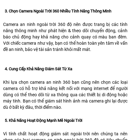
3. Chọn Camera Ngoài Trời 360 Nhiều Tính Năng Thông Minh
Camera an ninh ngoài trời 360 độ nên được trang bị các tính
năng thông minh như phát hiện & theo dõi chuyển động, cảnh
báo chủ động hay khả năng cho cảnh quay có màu ban đêm.
Với chiếc camera như vậy, bạn có thể hoàn toàn yên tâm về vấn
đề an ninh, bảo vệ tài sản tránh khỏi mất mát.
4. Cung Cấp Khả Năng Giám Sát Từ Xa
Khi lựa chọn camera an ninh 360 bạn cũng nên chọn các loại
camera có hỗ trợ khả năng kết nối với mạng internet để người
dùng có thể theo dõi từ xa thông qua các thiết bị di động hoặc
máy tính. Bạn có thể giám sát hình ảnh mà camera ghi lại được
dù ở bất kỳ đâu, thời điểm nào.
5. Khả Năng Hoạt Động Mạnh Mẽ Ngoài Trời
Vì tính chất hoạt động giám sát ngoài trời nên chúng ta nên
chọn các loại camera an ninh ngoài trời 360 độ có tiêu chuẩn