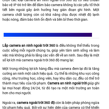
bảo vệ IP 66 trở lên để đảm bảo camera không bị các yếu tố thời
tiết bên ngoài gây ảnh hưởng hay gián đoạn ghi hình. Một
camera chất lượng còn có khả năng chịu được nhiệt độ lạnh
hoặc nóng, đảm bảo tính ổn định và bền bỉ theo thời gian.
LỢI ÍCH CAMERA AN NINH NGOÀI TRỜI 360 ĐỘ MANG LẠI
Lắp camera an ninh ngoài trời 360
là điều không thể thiếu trong
cuộc sống mỗi người chúng ta, giúp yên tâm sinh sống và làm
việc mà không phải lo lắng các vấn đề về an ninh. Sau đây là một
số lợi ích mà camera ngoài trời 360 độ mang lại:
Một trong những lợi ích hàng đầu mà camera đem lại đó là tăng
cường an ninh một cách hiệu quả. Cụ thể là những khu vực công
cộng, như trường học, công viên, hay khu dân cư, đều có thể trở
thành mục tiêu của tội phạm.
Camera an ninh ngoài trời
giúp ghi
lại mọi hoạt động 24/24, từ đó tạo ra một môi trường an toàn
hơn cho mọi người.
Ngoài ra,
camera ngoài trời 360 độ
còn là biện pháp phòng ngừa
tội phạm hiệu quả. Bởi với sự hiện diện của camera có thể khiến