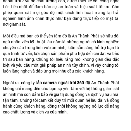
ngoài trời 360 độ chất lượng cao, được thiết kế với công nghệ
tiên tiến nhất để đảm bảo sự an toàn và hiệu suất tối ưu. Cho
phép quan sát mọi góc độ một cách linh hoạt mang lại trải
nghiệm hình ảnh chân thực như bạn đang trực tiếp có mặt tại
nơi giám sát.
Một điều mà bạn có thể yên tâm đó là An Thành Phát sở hữu đội
ngũ nhân viên kỹ thuật lâu năm là những người có kinh nghiệm
chuyên sâu trong lĩnh vực an ninh, luôn sẵn sàng hỗ trợ bạn từ
quá trình tư vấn, lựa chọn sản phẩm phù hợp đến cài đặt và bảo
trì sau bán hàng. Chúng tôi hiểu rằng mỗi không gian đều đặc
biệt và yêu cầu một giải pháp an ninh tùy chỉnh, vì vậy chúng tôi
luôn lắng nghe và đáp ứng mọi nhu cầu của khách hàng.
Ngoài ra, công ty
lắp camera ngoài trời 360 độ
An Thành Phát
không chỉ mang đến cho bạn sự yên tâm với hệ thống giám sát
an ninh mà còn đảm bảo về giá trị đúng đồng và dịch vụ hậu mãi
tận tâm. Chúng tôi cam kết duy trì mối quan hệ lâu dài và đồng
hành cùng khách hàng, đồng thời không ngừng nỗ lực để nâng
cao chất lượng và dịch vụ của mình.