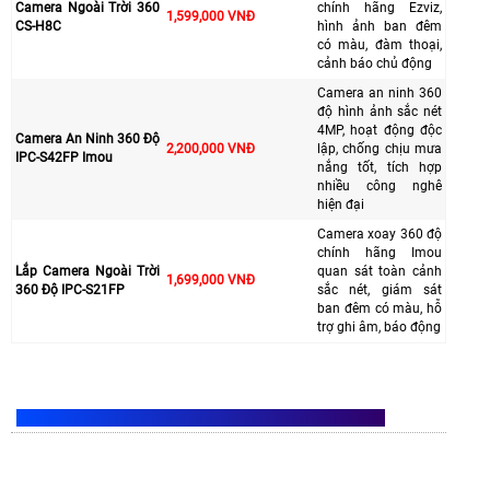
Camera Ngoài Trời 360
chính hãng Ezviz,
1,599,000 VNĐ
CS-H8C
hình ảnh ban đêm
có màu, đàm thoại,
cảnh báo chủ động
Camera an ninh 360
độ hình ảnh sắc nét
4MP, hoạt động độc
Camera An Ninh 360 Độ
2,200,000 VNĐ
lập, chống chịu mưa
IPC-S42FP Imou
nắng tốt, tích hợp
nhiều công nghê
hiện đại
Camera xoay 360 độ
chính hãng Imou
Lắp Camera Ngoài Trời
quan sát toàn cảnh
1,699,000 VNĐ
360 Độ IPC-S21FP
sắc nét, giám sát
ban đêm có màu, hỗ
trợ ghi âm, báo động
GIỚI THIỆU VỀ CAMERA AN NINH NGOÀI TRỜI 360 ĐỘ