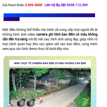
Giá tham khảo
3.699.000đ
-
Liên hệ lắp đặt 0938.112.399
HÌNH THỰC TẾ CAMERA BAN ĐÊM CÓ MÀU KHÔNG CẦN ĐÈN
TRỢ SÁNG
Một điều không thể thiếu mà mình sẽ cung cấp mọi người đó là
những hình ảnh video
camera ghi hình ban đêm có màu không
cần đèn trợ sáng
với độ nét cao, hình ảnh sáng đẹp, giúp nhìn rõ
mọi cảnh quan hay khu vực giám sát vào ban đêm, cùng mình
xem qua các hình demo thực tế dưới đây nha