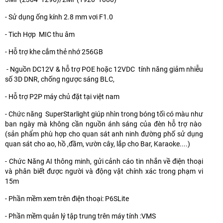
- Sử dụng ống kính 2.8 mm vơi F1.0
- Tich Hợp MIC thu âm
- Hỗ trợ khe cắm thẻ nhớ 256GB
- Nguồn DC12V & hỗ trợ POE hoặc 12VDC tính năng giảm nhiễu
số 3D DNR, chống ngược sáng BLC,
- Hỗ trợ P2P máy chủ đặt tại việt nam
- Chức năng SuperStarlight giúp nhìn trong bóng tối có màu như
ban ngày mà không cần nguồn ánh sáng của đèn hỗ trợ nào
(sản phẩm phù hợp cho quan sát anh ninh đường phố sử dụng
quan sát cho ao, hồ ,đầm, vườn cây, lắp cho Bar, Karaoke....)
- Chức Năng AI thông minh, gửi cảnh cáo tin nhắn về điện thoại
và phân biết được người và động vật chính xác trong phạm vi
15m
- Phần mềm xem trên điện thoại: P6SLite
- Phần mềm quản lý tập trung trên máy tính :VMS