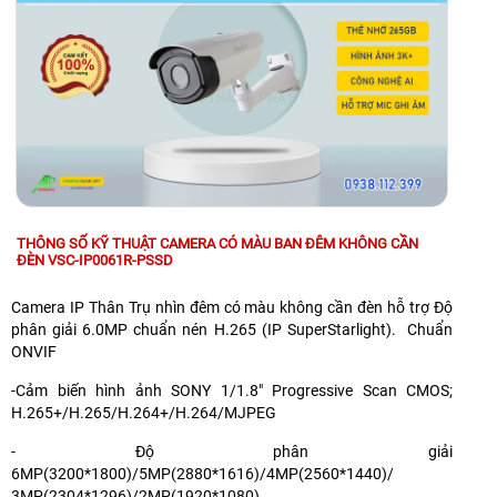
THÔNG SỐ KỸ THUẬT CAMERA CÓ MÀU BAN ĐÊM KHÔNG CẦN
ĐÈN VSC-IP0061R-PSSD
Camera IP Thân Trụ nhìn đêm có màu không cần đèn hỗ trợ Độ
phân giải 6.0MP chuẩn nén H.265 (IP SuperStarlight). Chuẩn
ONVIF
-Cảm biến hình ảnh SONY 1/1.8" Progressive Scan CMOS;
H.265+/H.265/H.264+/H.264/MJPEG
- Độ phân giải
6MP(3200*1800)/5MP(2880*1616)/4MP(2560*1440)/
3MP(2304*1296)/2MP(1920*1080)