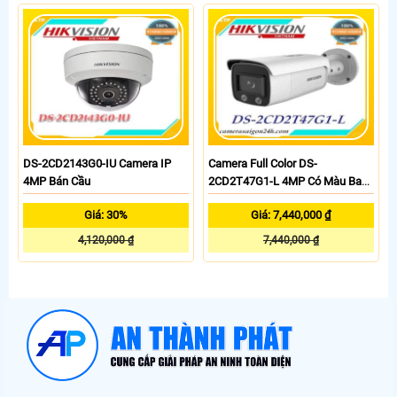
DS-2CD2143G0-IU Camera IP
Camera Full Color DS-
4MP Bán Cầu
2CD2T47G1-L 4MP Có Màu Ban
Đêm
Giá: 30%
Giá: 7,440,000 ₫
4,120,000 ₫
7,440,000 ₫