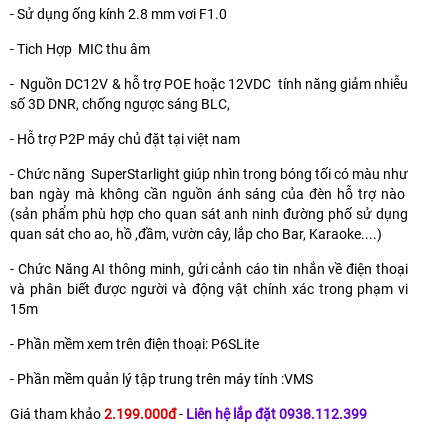
- Sử dụng ống kính 2.8 mm vơi F1.0
- Tich Hợp MIC thu âm
- Nguồn DC12V & hỗ trợ POE hoặc 12VDC tính năng giảm nhiễu
số 3D DNR, chống ngược sáng BLC,
- Hỗ trợ P2P máy chủ đặt tại việt nam
- Chức năng SuperStarlight giúp nhìn trong bóng tối có màu như
ban ngày mà không cần nguồn ánh sáng của đèn hỗ trợ nào
(sản phẩm phù hợp cho quan sát anh ninh đường phố sử dụng
quan sát cho ao, hồ ,đầm, vườn cây, lắp cho Bar, Karaoke....)
- Chức Năng AI thông minh, gửi cảnh cáo tin nhắn về điện thoại
và phân biết được người và động vật chính xác trong phạm vi
15m
- Phần mềm xem trên điện thoại: P6SLite
- Phần mềm quản lý tập trung trên máy tính :VMS
Giá tham khảo
2.199.000đ
-
Liên hệ lắp đặt 0938.112.399