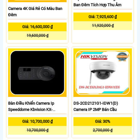
Ban Đêm Tích Hợp Thu Âm
Camera 4K Giá Rẻ Có Màu Ban
Đêm
Giá: 7,925,600 ₫
11,920,000 ₫
Giá: 16,600,000 ₫
19,600,000 ₫
Bàn Điều Khiển Camera Ip
DS-2CD2121G1-IDW1(D)
Speeddome Kbvision KX-
Camera IP 2MP Bán Cầu
C100NK
Giá: 10,700,000 ₫
Giá: 30%
10,700,000 ₫
2,700,000 ₫