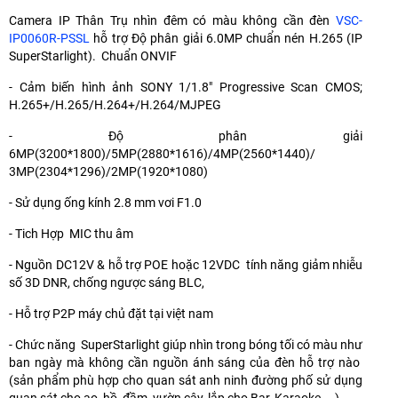
Camera IP Thân Trụ nhìn đêm có màu không cần đèn
VSC-
IP0060R-PSSL
hỗ trợ Độ phân giải 6.0MP chuẩn nén H.265 (IP
SuperStarlight). Chuẩn ONVIF
- Cảm biến hình ảnh SONY 1/1.8" Progressive Scan CMOS;
H.265+/H.265/H.264+/H.264/MJPEG
- Độ phân giải
6MP(3200*1800)/5MP(2880*1616)/4MP(2560*1440)/
3MP(2304*1296)/2MP(1920*1080)
- Sử dụng ống kính 2.8 mm vơi F1.0
- Tich Hợp MIC thu âm
- Nguồn DC12V & hỗ trợ POE hoặc 12VDC tính năng giảm nhiễu
số 3D DNR, chống ngược sáng BLC,
- Hỗ trợ P2P máy chủ đặt tại việt nam
- Chức năng SuperStarlight giúp nhìn trong bóng tối có màu như
ban ngày mà không cần nguồn ánh sáng của đèn hỗ trợ nào
(sản phẩm phù hợp cho quan sát anh ninh đường phố sử dụng
quan sát cho ao, hồ ,đầm, vườn cây, lắp cho Bar, Karaoke....)