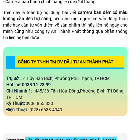
- Camera bảo hành chính hãng lên đến 24 tháng
Trên đây là toàn bộ nội dung bài viết
camera ban đêm có màu
không cần đèn trợ sáng
, nếu như mọi người có vấn đề gì thắc
mắc hay cần tư vấn thêm về sản phẩm thì hãy liên hệ ngay cho
mình cũng như công ty An Thành Phát thông qua phần thông
tin liên hệ bên dưới
CÔNG TY TNHH TM-DV ĐẦU TƯ AN THÀNH PHÁT
Trụ Sở:
51 Lũy Bán Bích, Phường Phú Thạnh, TP.HCM
Hotline: 0938.11.23.99
Chi Nhánh 1:
445/38 Tân Hòa Đông,Phường Bình Trị Đông,
TP HCM
Kỹ Thuật:
0906.855.330
Điện Thoại:
(028) 6688.4949