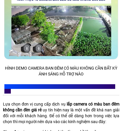
HÌNH DEMO CAMERA BAN ĐÊM CÓ MÀU KHÔNG CẦN BẤT KỲ
ÁNH SÁNG HỖ TRỢ NÀO
LIÊN HỆ DỊCH VỤ LẮP CAMERA CÓ MÀU BAN ĐÊM GIÁ RẺ UY
TÍN
Lựa chọn đơn vị cung cấp dịch vụ
lắp camera có màu ban đêm
không cần đèn giá rẻ
uy tín hiện nay là một vấn đề khá nan giải
đối với mỗi khách hàng. Để có thể dễ dàng hơn trong việc lựa
chọn thì mọi người nên dựa vào các kinh nghiệm sau đây: