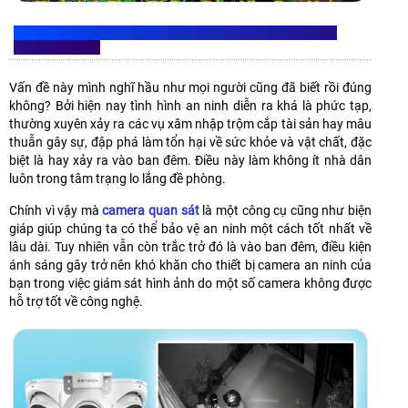
TẠI SAO NHU CẦU LẮP CAMERA QUAN SÁT BAN ĐÊM LẠI
QUAN TRỌNG?
Vấn đề này mình nghĩ hầu như mọi người cũng đã biết rồi đúng
không? Bởi hiện nay tình hình an ninh diễn ra khá là phức tạp,
thường xuyên xảy ra các vụ xâm nhập trộm cắp tài sản hay mâu
thuẫn gây sự, đập phá làm tổn hại về sức khỏe và vật chất, đặc
biệt là hay xảy ra vào ban đêm. Điều này làm không ít nhà dân
luôn trong tâm trạng lo lắng đề phòng.
Chính vì vậy mà
camera quan sát
là một công cụ cũng như biện
giáp giúp chúng ta có thể bảo vệ an ninh một cách tốt nhất về
lâu dài. Tuy nhiên vẫn còn trắc trở đó là vào ban đêm, điều kiện
ánh sáng gây trở nên khó khăn cho thiết bị camera an ninh của
bạn trong việc giám sát hình ảnh do một số camera không được
hỗ trợ tốt về công nghệ.