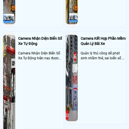
đầu tư giúp nhanh chóng
giải quyết vấn đề này
Camera Nhận Diện Biển Số
Camera Kết Hợp Phần Mềm
Xe Tự Động
Quản Lý Bãi Xe
Camera Nhận Diện Biển Số
Quản lý thủ công dễ phát
Xe Tự Động hiện nay được
sinh nhầm thẻ, sai biển số và
ứng dụng rộng rãi ở nhiều
khó đối soát doanh thu
nơi như bãi giữ xe, dẫy trọ,
tòa nhà, chung cư, các công
ty và xí nghiệp giúp quản lý
xe ra , vào chính xác nhờ
công nghê AI thông minh
nhận diện và dọc biển số xe
hạn chế sai sót mà trộm cắp
xe