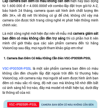
Lắp camera ban đêm có màu không cần đèn
hiện nay dao động
từ 1.600.000 đ -> 4.000.000đ với combo lắp đặt trọn gói từ A-Z,
bảo hành 24 tháng, camera quan sát hình ảnh chất lượng lên
đến 3K+, về độ nét thì không có gì để chê, không chỉ vậy mà
camera còn được tích trang công nghê AI phát hiện thông minh
chính xác.
Là một công nghệ mới hiện đại nên về mẫu mã
camera giám sát
ban đêm có màu không cần đèn trợ sáng
thì có phần hơi ít nên
mình chỉ giới thiệu qua các sản phẩm camera đến từ hãng
VisionCop sau đây, mọi người tham khảo giúp em nha!
1. Camera Ban Đêm Có Màu Không Cần Đèn VSC-IP0050R-PSSL
VSC-IP0050R-PSSL
là một sản phẩm camera ban đêm có màu
không cần đèn chuyên lắp đặt ngoài trời đến từ thương hiệu
VisionCop, với camera này mọi người sẽ xem được hình ảnh ban
đêm có màu sắc rõ ràng, độ nét cao mà không hề nhờ đến bất
cứ ánh sáng hỗ trợ nào, đây mà model rẻ nhất hiện tại, dưới đây
là thông số của nó: