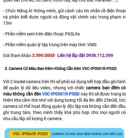
- Chức Năng AI thông minh, gửi cảnh cáo tin nhắn về điện thoại
và phân biết được người và động vật chính xác trong phạm vi
15m
- Phần mềm xem trên điện thoại: P6SLite
- Phần mềm quản lý tập trung trên máy tính :VMS
Giá tham khảo
3.599.000đ
-
Liên hệ lắp đặt 0938.112.399
3. Camera Có Màu Ban Đêm Không Cần Đèn VSC-IP0061R-PSSD
Với 2 model camera trên thì sẽ phải sử dụng kết hợp đầu ghi hình
để quản lý dữ liệu video, nhưng với chiếc
camera ban đêm có
màu không cần đèn
VSC-IP0061R-PSSD
này thì sẽ được trang bị
thêm khe cắm thẻ nhớ với dung lượng tối đa lên đến 256GB, tức
camera có thể hoạt động quản lý độc lập mà không cần đến đầu
ghi trung tâm, theo mình thấy khá phù hợp cho mọi người có
nhu cầu lắp số lượng ít camera.