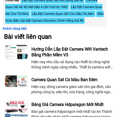
Cloud key:
Lắp Đặt Camera Quan Sát Gốc Rộng Giá Rẻ
Camera
Quan Sát 4K Độ Nét Gấp 4 Lần Full Hd 1080
Lắp Đặt Camera Quan
Sát Cho Trẻ Nhỏ
Lắp Đặt Camera Quan Sát Cho Siêu Thị Mini
Điều
Khác Biệc Lắp Đặt Camera Kbvision Chính Hãng Giá Rẻ
Khách Hàng Mới
Bài viết liên quan
Hướng Dẫn Lắp Đặt Camera Wifi Vantech
Bằng Phần Mềm V3
Hiện nay nhu cầu sử dụng các thiết bị công nghệ
thông minh ngày càng nhiều. Thiết bị camera wifi
vantech là sản phẩm mới của thương hiệu vantech
với thiết kế nhỏ gọn tinh tế chỉ...
Camera Quan Sát Có Màu Ban Đêm
Hiện nay, dòng camera giám sát cho gia đình, văn
phòng công ty, siêu thi, cửa hàng, công nghệ ngày
càng tiên tiến thì nhu cầu của khách hàng ngày
càng cao, không chỉ để giám sát...
Bảng Giá Camera Hdparagon Mới Nhất
Báo giá camera hdparagon mới nhất tại An Thành
Phát chuyên phân phối camera hdparagon taiwan