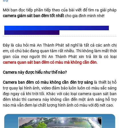
Mời bạn đọc tiếp phần tiếp theo của bài viết để tìm ra giải pháp
camera giám sát ban đêm tốt nhất
cho gia đình mình nhé!
CÓ GIẢI PHÁP CAMERA NÀO QUAN SÁT BAN ĐÊM CÓ MÀU
MÀ KHÔNG CẦN ĐÈN KHÔNG?
Đây là câu hỏi mà An Thành Phát sẽ nghĩ là tất cả các anh chị
em, cô chú bác đang quan tâm rất nhiều. Thì không làm mất thời
gian của mọi người thì An Thành Phát xin trả lời là có loại
camera quan sát ban đêm có màu mà không cần đèn
.
Camera này được hiểu như thế nào?
Camera ban đêm có màu không cần đèn trợ sáng
là thiết bị hỗ
trợ quay lại hình ảnh, video đảm bảo luôn luôn có màu sắc sáng
đẹp ngay cả khi trời tối. Khác với các loại camera quan sát ban
đêm khác thì camera này không cần đến một ánh sáng hỗ trợ
nào mà vẫn đem lại chất lượng hình ảnh có màu với độ nét cao.