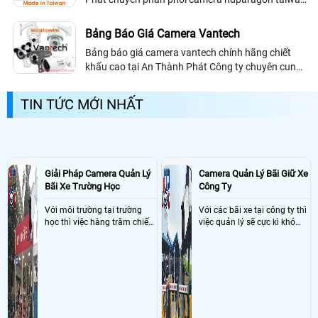
chất lượng tốt, camera quan sát hdparagon chính
hãng giá sỉ, chuyên phân phối cung cấp...
Bảng Báo Giá Camera Vantech
Bảng báo giá camera vantech chính hãng chiết
khấu cao tại An Thành Phát Công ty chuyên cung
cấp phân phối camera quan sát thương hiệu
Vantech chính sách bảo hành hợp lý của...
TIN TỨC MỚI NHẤT
Giải Pháp Camera Quản Lý
Camera Quản Lý Bãi Giữ Xe
Bãi Xe Trường Học
Công Ty
Với môi trường tại trường
Với các bãi xe tại công ty thì
học thì việc hàng trăm chiếc
việc quản lý sẽ cực kì khó
xe vào trường cùng lúc vậy
khăn vậy nên việc áp dụng
nên việc quản lý và đảm báo
camera quản lý bãi xe thông
số lượng xe vào một lần là
minh sẽ giúp bãi giữ xe tại
điều cực kì khó để quản lý,
công ty giải quyết nhanh
vậy nên việc áp dụng giải
được các vấn đề tồn đọng
pháp camera quản lý bãi xe
trong việc quản lý bãi xe thủ
trường học sẽ cực kì đáng
công