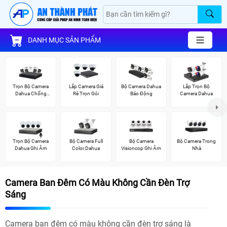
DANH MỤC SẢN PHẨM
Trọn Bộ Camera
Lắp Camera Giá
Bộ Camera Dahua
Lắp Trọn Bộ
Dahua Chống
Rẻ Trọn Gói
Báo Động
Camera Dahua
Trộm
Trọn Bộ Camera
Bộ Camera Full
Bộ Camera
Bộ Camera Trong
Dahua Ghi Âm
Color Dahua
Visioncop Ghi Âm
Nhà
Camera Ban Đêm Có Màu Không Cần Đèn Trợ
Sáng
Camera ban đêm có màu không cần đèn trợ sáng là