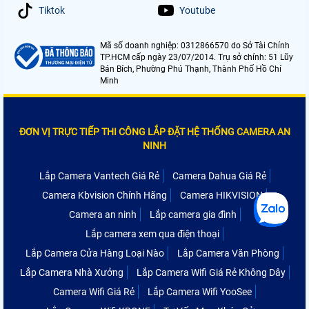
Tiktok
Youtube
Mã số doanh nghiệp: 0312866570 do Sở Tài Chính
TP.HCM cấp ngày 23/07/2014. Trụ sở chính: 51 Lũy
Bán Bích, Phường Phú Thạnh, Thành Phố Hồ Chí
Minh
ĐƠN VỊ TRỰC TIẾP THI CÔNG LẮP ĐẶT HỆ THỐNG CAMERA AN
NINH
Lắp Camera Vantech Giá Rẻ
Camera Dahua Giá Rẻ
Camera Kbvision Chính Hãng
Camera HIKVISION
Camera an ninh
Lắp camera gia đình
Lắp camera xem qua điện thoại
Lắp Camera Cửa Hàng Loại Nào
Lắp Camera Văn Phòng
Lắp Camera Nhà Xưởng
Lắp Camera Wifi Giá Rẻ Không Dây
Camera Wifi Giá Rẻ
Lắp Camera Wifi YooSee