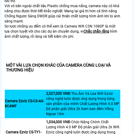
lưu trữ.
Với vỏ bên ngoài chất liệu Plastic chống mưa nắng, camera này có khả
năng chịu được thời tiết khắc nghiệt. Mang lại giá trị hơn cả tính năng
Chống Ngược Sáng DWDR giúp cải thiện chất lượng hình ảnh khi bị ánh
sáng mạnh.
Sơ lược những ưu đểm có thể xem là Camera Wifi C3N 1080P là một
lựa chọn tuyệt vời cho các dự án chuyên dụng, ☣️
Chắc chắn rằng
hình
ảnh chất lượng, rõ ràng và tiết kiệm chi phí.
MỘT VÀI LỰA CHỌN KHÁC CỦA CAMERA CÙNG LOẠI VÀ
THƯƠNG HIỆU
2,527,000 VNĐ
Thu Âm Và Loa Wifi Ezviz
công nghệ luôn được ứng dụng trong từng
Camera Ezviz CS-C6-A0-
sản phẩm của mình Chất Lượng Hình 4.0 MP
8C4WF
Độ phân giải Ultra 2k Xem ban đêm Hồng
Ngoại 10m
1,034,000 VNĐ
Chức Năng Chính Chất
Lượng Hình 4.0 MP Độ phân giải Ultra 2k Wifi
Camera Ezviz CS-TY1-
Ezviz công nghệ luôn được ứng dụng trong