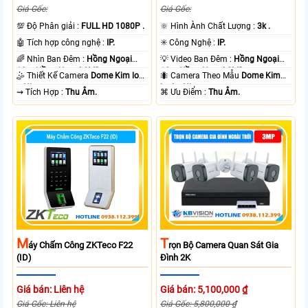
Giá Gốc:
Giá Gốc:
💯 Độ Phân giải :
FULL HD 1080P .
🔆 Hình Ành Chất Lượng :
3k .
🤖️ Tích hợp công nghệ :
IP.
✳️ Công Nghệ :
IP.
🌈 Nhìn Ban Đêm :
Hồng Ngoại
💡 Video Ban Đêm :
Hồng Ngoại
10m Hồng Ngoại SMD.
10m Hồng Ngoại SMD.
🤹 Thiết Kế Camera
Dome Kim loại
🐜 Camera Theo Mẫu
Dome Kim
+ Nhựa.
loại + Nhựa.
️⇝ Tích Hợp :
Thu Âm.
️⌘ Ưu Điểm :
Thu Âm.
M
T
Áy Chấm Công ZKTeco F22
Rọn Bộ Camera Quan Sát Gia
(ID)
Đình 2K
Giá bán: Liên hệ
Giá bán: 5,100,000 ₫
Giá Gốc: Liên hệ
Giá Gốc: 5,800,000 ₫