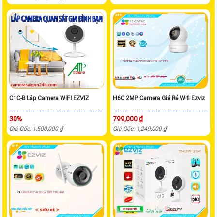
C1C-B Lăp Camera WiFI EZVIZ
H6C 2MP Camera Giá Rẻ Wifi Ezviz
30%
799,000 ₫
Giá Gốc: 1,500,000 ₫
Giá Gốc: 1,249,000 ₫