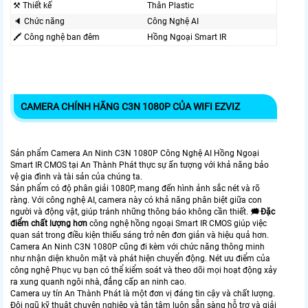
⚒ Thiết kế
Thân Plastic
🔈 Chức năng
Công Nghệ AI
🖍 Công nghệ ban đêm
Hồng Ngoại Smart IR
CAMERA CHÍNH HÃNG C3N 1080P CỦA WIFI EZVIZ
Sản phẩm Camera An Ninh C3N 1080P Công Nghệ AI Hồng Ngoại
Smart IR CMOS tại An Thành Phát thực sự ấn tượng với khả năng bảo
vệ gia đình và tài sản của chúng ta.
Sản phẩm có độ phân giải 1080P, mang đến hình ảnh sắc nét và rõ
ràng. Với công nghệ AI, camera này có khả năng phân biệt giữa con
người và động vật, giúp tránh những thông báo không cần thiết. 🗯️
Đặc
điểm chất lượng hơn
công nghệ hồng ngoại Smart IR CMOS giúp việc
quan sát trong điều kiện thiếu sáng trở nên đơn giản và hiệu quả hơn.
Camera An Ninh C3N 1080P cũng đi kèm với chức năng thông minh
như nhận diện khuôn mặt và phát hiện chuyển động. Nét ưu điểm của
công nghệ Phục vụ bạn có thể kiểm soát và theo dõi mọi hoạt động xảy
ra xung quanh ngôi nhà, đẳng cấp an ninh cao.
Camera uy tín An Thành Phát là một đơn vị đáng tin cậy và chất lượng.
Đội ngũ kỹ thuật chuyên nghiệp và tận tâm luôn sẵn sàng hỗ trợ và giải