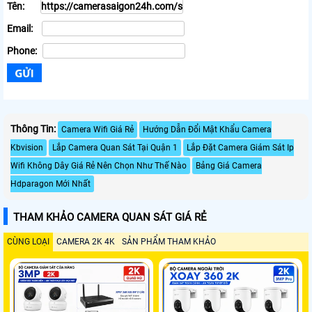
Tên:
Email:
Phone:
Thông Tin:
Camera Wifi Giá Rẻ
Hướng Dẫn Đổi Mật Khẩu Camera
Kbvision
Lắp Camera Quan Sát Tại Quận 1
Lắp Đặt Camera Giám Sát Ip
Wifi Không Dây Giá Rẻ Nên Chọn Như Thế Nào
Bảng Giá Camera
Hdparagon Mới Nhất
THAM KHẢO CAMERA QUAN SÁT GIÁ RẺ
CÙNG LOẠI
CAMERA 2K 4K
SẢN PHẨM THAM KHẢO