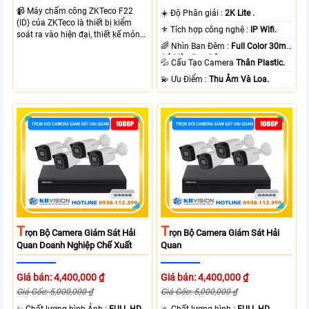
📹 Máy chấm công ZKTeco F22
☀️ Độ Phân giải :
2K Lite .
(ID) của ZKTeco là thiết bị kiểm
⚜️ Tích hợp công nghệ :
IP Wifi.
soát ra vào hiện đại, thiết kế mỏng
nhẹ, phù hợp văn phòng và doanh
🌈 Nhìn Ban Đêm :
Full Color 30m
nghiệp. Sản phẩm tích hợp xác
Có Màu Ban Ðêm.
💦 Cấu Tạo Camera
Thân Plastic.
thực vân tay và thẻ từ, giúp quản lý
️💫 Ưu Điểm :
Thu Âm Và Loa.
nhân sự chính xác, nâng cao hiệu
quả vận hành và đảm bảo an ninh.
T
T
Rọn Bộ Camera Giám Sát Hải
Rọn Bộ Camera Giám Sát Hải
Quan Doanh Nghiệp Chế Xuất
Quan
Giá bán: 4,400,000 ₫
Giá bán: 4,400,000 ₫
Giá Gốc: 5,000,000 ₫
Giá Gốc: 5,000,000 ₫
✨ Chất lượng hình Ảnh :
FULL HD
🔅 Chất lượng hình :
FULL HD