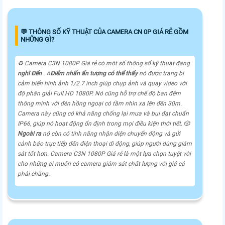
️💬 THÔNG SỐ KỸ THUẬT CỦA CAMERA CN 0P GIÁ RẺ GỒM
NHỮNG GÌ?
♻️ Camera C3N 1080P Giá rẻ có một số thông số kỹ thuật đáng
nghĩ Đến
. ⁂
Điểm nhấn ấn tượng có thể thấy
nó được trang bị
cảm biến hình ảnh 1/2.7 inch giúp chụp ảnh và quay video với
độ phân giải Full HD 1080P. Nó cũng hỗ trợ chế độ ban đêm
thông minh với đèn hồng ngoại có tầm nhìn xa lên đến 30m.
Camera này cũng có khả năng chống lại mưa và bụi đạt chuẩn
IP66, giúp nó hoạt động ổn định trong mọi điều kiện thời tiết. 🎲
Ngoài ra
nó còn có tính năng nhận diện chuyển động và gửi
cảnh báo trực tiếp đến điện thoại di động, giúp người dùng giám
sát tốt hơn. Camera C3N 1080P Giá rẻ là một lựa chọn tuyệt vời
cho những ai muốn có camera giám sát chất lượng với giá cả
phải chăng.