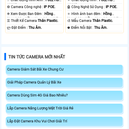
1080P .
1080P .
⚙ Camera Công nghệ :
IP POE.
🤖️ Công Nghệ Sử Dụng :
IP POE.
❈ Xem Được Ban Đêm :
Hồng
🔅 Hình ảnh ban đêm :
Hồng
Ngoại 30m Hồng Ngoại Smart IR.
Ngoại 30m Hồng Ngoại Smart IR.
♊ Thiết Kế Camera
Thân Plastic.
🎨 Mẫu Camera
Thân Plastic.
️ლ Đặt Điểm :
Thu Âm.
️♚ Điểm Nỗi Bật :
Thu Âm.
TIN TỨC CAMERA MỚI NHẤT
Camera Giám Sát Bãi Xe Chung Cư
Giải Pháp Camera Quản Lý Bãi Xe
Camera Dùng Sim 4G Giá Bao Nhiêu?
Lắp Camera Năng Lượng Mặt Trời Giá Rẻ
Lắp Đặt Camera Khu Vui Chơi Giải Trí