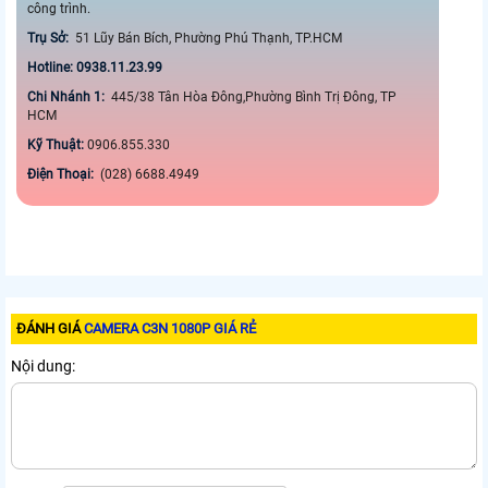
công trình.
Trụ Sở:
51 Lũy Bán Bích, Phường Phú Thạnh, TP.HCM
Hotline: 0938.11.23.99
Chi Nhánh 1:
445/38 Tân Hòa Đông,Phường Bình Trị Đông, TP
HCM
Kỹ Thuật:
0906.855.330
Điện Thoại:
(028) 6688.4949
ĐÁNH GIÁ
CAMERA C3N 1080P GIÁ RẺ
Nội dung: