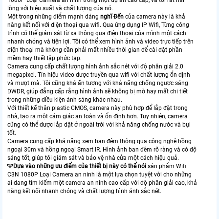
lòng với hiệu suất và chất lượng của nó.
Một trong những điểm mạnh đáng
nghĩ Đến
của camera này là khả
năng kết nối với điện thoại qua wifi. Qua ứng dụng IP Wifi, Từng công
trình có thể giám sát từ xa thông qua điện thoại của mình một cách
nhanh chóng và tiện lợi. Tôi có thể xem hình ảnh và video trực tiếp trên
điện thoại mà không cần phải mất nhiều thời gian để cài đặt phần
mềm hay thiết lập phức tạp.
Camera cung cấp chất lượng hình ảnh sắc nét với độ phân giải 2.0
megapixel. Tín hiệu video được truyền qua wifi với chất lượng ổn định
và mượt mà. Tôi cũng khá ấn tượng với khả năng chống ngược sáng
DWDR, giúp đẳng cấp rằng hình ảnh sẽ không bị mờ hay mất chi tiết
trong những điều kiện ánh sáng khác nhau.
Với thiết kế thân plastic CMOS, camera này phù hợp để lắp đặt trong
nhà, tạo ra một cảm giác an toàn và ổn định hơn. Tuy nhiên, camera
cũng có thể được lắp đặt ở ngoài trời với khả năng chống nước và bụi
tốt.
Camera cung cấp khả năng xem ban đêm thông qua công nghệ hồng
ngoại 30m và hồng ngoại Smart IR. Hình ảnh ban đêm rõ ràng và có độ
sáng tốt, giúp tôi giám sát và bảo vệ nhà cửa một cách hiệu quả.
️🕎
Dựa vào những ưu điểm của thiết bị này có thể nói
sản phẩm Wifi
C3N 1080P Loại Camera an ninh là một lựa chọn tuyệt vời cho những
ai đang tìm kiếm một camera an ninh cao cấp với độ phân giải cao, khả
năng kết nối nhanh chóng và chất lượng hình ảnh sắc nét.