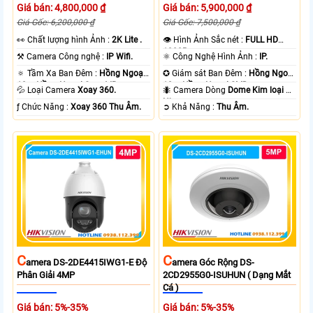
Giá bán: 4,800,000 ₫
Giá bán: 5,900,000 ₫
Giá Gốc: 6,200,000 ₫
Giá Gốc: 7,500,000 ₫
️👀 Chất lượng hình Ảnh :
2K Lite .
👁 Hình Ảnh Sắc nét :
FULL HD
1080P .
⚒ Camera Công nghệ :
IP Wifi.
⚛️ Công Nghệ Hình Ảnh :
IP.
🔅 Tầm Xa Ban Đêm :
Hồng Ngoại
✪ Giám sát Ban Đêm :
Hồng Ngoại
10m Hồng Ngoại Smart IR.
10m Hồng Ngoại SMD.
💦 Loại Camera
Xoay 360.
🐜 Camera Dòng
Dome Kim loại +
Nhựa.
️ƒ Chức Năng :
Xoay 360 Thu Âm.
️➲ Khả Năng :
Thu Âm.
C
C
Amera DS-2DE4415IWG1-E Độ
Amera Góc Rộng DS-
Phân Giải 4MP
2CD2955G0-ISUHUN ( Dạng Mắt
Cá )
Giá bán: 5%-35%
Giá bán: 5%-35%