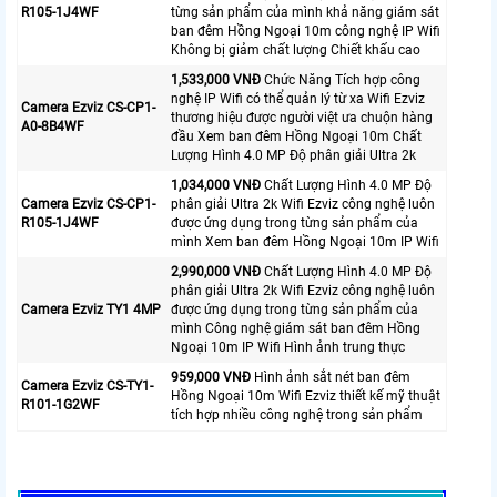
R105-1J4WF
từng sản phẩm của mình khả năng giám sát
ban đêm Hồng Ngoại 10m công nghệ IP Wifi
Không bị giảm chất lượng Chiết khấu cao
1,533,000 VNĐ
Chức Năng Tích hợp công
nghệ IP Wifi có thể quản lý từ xa Wifi Ezviz
Camera Ezviz CS-CP1-
thương hiệu được người việt ưa chuộn hàng
A0-8B4WF
đầu Xem ban đêm Hồng Ngoại 10m Chất
Lượng Hình 4.0 MP Độ phân giải Ultra 2k
1,034,000 VNĐ
Chất Lượng Hình 4.0 MP Độ
Camera Ezviz CS-CP1-
phân giải Ultra 2k Wifi Ezviz công nghệ luôn
R105-1J4WF
được ứng dụng trong từng sản phẩm của
mình Xem ban đêm Hồng Ngoại 10m IP Wifi
2,990,000 VNĐ
Chất Lượng Hình 4.0 MP Độ
phân giải Ultra 2k Wifi Ezviz công nghệ luôn
Camera Ezviz TY1 4MP
được ứng dụng trong từng sản phẩm của
mình Công nghệ giám sát ban đêm Hồng
Ngoại 10m IP Wifi Hình ảnh trung thực
959,000 VNĐ
Hình ảnh sắt nét ban đêm
Camera Ezviz CS-TY1-
Hồng Ngoại 10m Wifi Ezviz thiết kế mỹ thuật
R101-1G2WF
tích hợp nhiều công nghệ trong sản phẩm