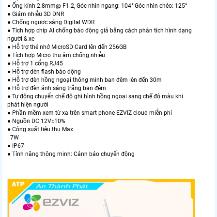
● Ống kính 2.8mm@ F1.2, Góc nhìn ngang: 104° Góc nhìn chéo: 125°
● Giảm nhiễu 3D DNR
● Chống ngược sáng Digital WDR
● Tích hợp chip AI chống báo động giả bằng cách phân tích hình dạng
người & xe
● Hỗ trợ thẻ nhớ MicroSD Card lên đến 256GB
● Tích hợp Micro thu âm chống nhiễu
● Hỗ trợ 1 cổng RJ45
● Hỗ trợ đèn flash báo động
● Hỗ trợ đèn hồng ngoại thông minh ban đêm lên đến 30m
● Hỗ trợ đèn ánh sáng trắng ban đêm
● Tự động chuyển chế độ ghi hình hồng ngoại sang chế độ màu khi
phát hiện người
● Phần mềm xem từ xa trên smart phone EZVIZ cloud miễn phí
● Nguồn DC 12V±10%
● Công suất tiêu thụ Max
. 7W
● IP67
● Tính năng thông minh: Cảnh báo chuyển động