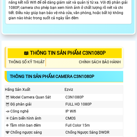
năng kết nối Wifi để dễ dàng giám sát và quản lý từ xa. Với độ phân giải
1080P, camera cho phép bạn xem hình ảnh ở chất lượng rõ nét và chi
tiết. Điều này giúp bạn bảo vệ nhà cửa, văn phòng, hoặc bất kỳ không
gian nào khác trong suốt cả ngày lẫn đêm
📖 THÔNG TIN SẢN PHẨM C3N1080P
THÔNG SỐ KỸ THUẬT
CHÍNH SÁCH BẢO HÀNH
THÔNG TIN SẢN PHẨM CAMERA C3N1080P
Hãng Sản Xuất
Ezviz
🦉 Model Camera Quan Sát
C3N1080P
🦉 Độ phân giải
FULL HD 1080P
📣 Công nghệ
IP Wifi
✳️ Cảm biến hình ảnh
CMOS
❈ Tầm nhìn ban đêm
Full Color 15m
🕎 Chống ngược sáng
Chống Ngược Sáng DWDR