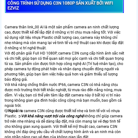
CÔNG TRÌNH SỬ DỤNG C3N 1080P SẢN XUẤT BỞI WIFI
EZVIZ
Camera thân link_00 AI là một sản phẩm camera an ninh chất lượng
cao, được thiết kế để lắp đặt ở những vị trí chịu mưa nắng tốt. Với việc
sử dụng vật liệu nhựa Plastic chất lượng cao, camera này không chỉ
nhẹ nhàng mà còn mang lại vẻ tinh tế và mỹ thuật cao khi được lắp đặt
ở những vị trí nghệ thuật.
Với độ phân giải Full HD 1080P, camera C3N cung cấp hình ảnh sắc nét
và chi tiết, giúp bạn có thể quan sát mọi góc cạnh và chi tiết quan trọng
từ xa. Sản phẩm còn được tích hợp công nghệ AI (Trí tuệ nhân tạo), cho
phép camera tự động phát hiện và nhận dạng chuyển động người và
phương tiện, giúp bạn làm việc hiệu quả hơn và giảm thiểu số lượng
báo động giả.
Với khả năng chống thấm nước IP66, camera C3N có khả năng chịu
được môi trường thời tiết khắc nghiệt, từ mưa rào đến nắng nóng, mưa
dầm. Vì vậy, bạn có thể yên tâm lắp đặt camera này ở bất kỳ vị trí nào
trong không gian gia đình hoặc công cộng mà bạn muốn, bao gồm cả
ngoài trời.
🎲
Ngoài ra
camera C3N cũng được thiết kế nhẹ và tinh tế với vỏ nhựa
Plastic. ➲
Với khả năng vượt trội của công nghệ
không chỉ giúp camera
trở nên nhẹ nhàng và dễ dàng lắp đặt, mà còn mang lại vẻ đẹp tinh tế
cho không gian xung quanh. Với thiết kế mỹ thuật cao, camera C3N
không chỉ đáp ứng yêu cầu về chất lượng hình ảnh và an ninh mà còn
góp phần nâng cao vẻ đẹp của không gian lắp đặt.