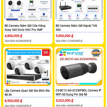
Bộ Camera Giám Sát Cửa Hàng
Bộ Camera Giám Sát Ngoài Trời
Xoay 360 Ezviz H6C Pro 3MP
360
4,800,000 ₫
5,900,000 ₫
Giá Gốc: 6,200,000 ₫
Giá Gốc: 7,100,000 ₫
CS-BC1C-A0-2C2WPBDL Camera IP
Lắp Camera Quan Sát Gia Đình Gía
WIFI Sử Dụng Pin Giá Rẻ
Rẻ 3K
5,022,000 ₫
8,500,000 ₫
Giá Gốc: 5,022,000 ₫
Giá Gốc: 9,600,000 ₫