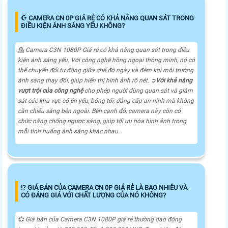
☪ CAMERA CN 0P GIÁ RẺ CÓ KHẢ NĂNG QUAN SÁT TRONG
ĐIỀU KIỆN ÁNH SÁNG YẾU KHÔNG?
💁 Camera C3N 1080P Giá rẻ có khả năng quan sát trong điều
kiện ánh sáng yếu. Với công nghệ hồng ngoại thông minh, nó có
thể chuyển đổi tự động giữa chế độ ngày và đêm khi môi trường
ánh sáng thay đổi, giúp hiển thị hình ảnh rõ nét. ➲
Với khả năng
vượt trội của công nghệ
cho phép người dùng quan sát và giám
sát các khu vực có én yếu, bóng tối, đẳng cấp an ninh mà không
cần chiếu sáng bên ngoài. Bên cạnh đó, camera này còn có
chức năng chống ngược sáng, giúp tối ưu hóa hình ảnh trong
mỗi tình huống ánh sáng khác nhau.
⁉️ GIÁ BÁN CỦA CAMERA CN 0P GIÁ RẺ LÀ BAO NHIÊU VÀ
CÓ ĐÁNG GIÁ VỚI CHẤT LƯỢNG CỦA NÓ KHÔNG?
💞 Giá bán của Camera C3N 1080P giá rẻ thường dao động