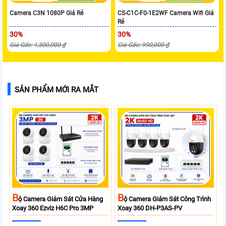
Camera C3N 1080P Giá Rẻ
CS-C1C-F0-1E2WF Camera Wifi Giá
Rẻ
30%
30%
Giá Gốc: 1,300,000 ₫
Giá Gốc: 990,000 ₫
SẢN PHẨM MỚI RA MẮT
B
B
Ộ Camera Giám Sát Cửa Hàng
Ộ Camera Giám Sát Công Trình
Xoay 360 Ezviz H6C Pro 3MP
Xoay 360 DH-P3AS-PV