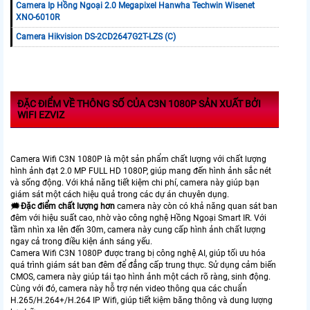
Camera Ip Hồng Ngoại 2.0 Megapixel Hanwha Techwin Wisenet
XNO-6010R
Camera Hikvision DS-2CD2647G2T-LZS (C)
ĐẶC ĐIỂM VỀ THÔNG SỐ CỦA C3N 1080P SẢN XUẤT BỞI
WIFI EZVIZ
Camera Wifi C3N 1080P là một sản phẩm chất lượng với chất lượng
hình ảnh đạt 2.0 MP FULL HD 1080P, giúp mang đến hình ảnh sắc nét
và sống động. Với khả năng tiết kiệm chi phí, camera này giúp bạn
giám sát một cách hiệu quả trong các dự án chuyên dụng.
🗯️
Đặc điểm chất lượng hơn
camera này còn có khả năng quan sát ban
đêm với hiệu suất cao, nhờ vào công nghệ Hồng Ngoại Smart IR. Với
tầm nhìn xa lên đến 30m, camera này cung cấp hình ảnh chất lượng
ngay cả trong điều kiện ánh sáng yếu.
Camera Wifi C3N 1080P được trang bị công nghệ AI, giúp tối ưu hóa
quá trình giám sát ban đêm để đẳng cấp trung thực. Sử dụng cảm biến
CMOS, camera này giúp tái tạo hình ảnh một cách rõ ràng, sinh động.
Cùng với đó, camera này hỗ trợ nén video thông qua các chuẩn
H.265/H.264+/H.264 IP Wifi, giúp tiết kiệm băng thông và dung lượng