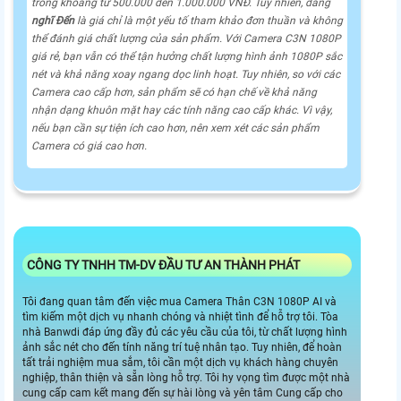
trong khoảng từ 500.000 đến 1.000.000 VNĐ. Tuy nhiên, đáng
nghĩ Đến
là giá chỉ là một yếu tố tham khảo đơn thuần và không
thể đánh giá chất lượng của sản phẩm. Với Camera C3N 1080P
giá rẻ, bạn vẫn có thể tận hưởng chất lượng hình ảnh 1080P sắc
nét và khả năng xoay ngang dọc linh hoạt. Tuy nhiên, so với các
Camera cao cấp hơn, sản phẩm sẽ có hạn chế về khả năng
nhận dạng khuôn mặt hay các tính năng cao cấp khác. Vì vậy,
nếu bạn cần sự tiện ích cao hơn, nên xem xét các sản phẩm
Camera có giá cao hơn.
CÔNG TY TNHH TM-DV ĐẦU TƯ AN THÀNH PHÁT
Tôi đang quan tâm đến việc mua Camera Thân C3N 1080P AI và
tìm kiếm một dịch vụ nhanh chóng và nhiệt tình để hỗ trợ tôi. Tòa
nhà Banwdi đáp ứng đầy đủ các yêu cầu của tôi, từ chất lượng hình
ảnh sắc nét cho đến tính năng trí tuệ nhân tạo. Tuy nhiên, để hoàn
tất trải nghiệm mua sắm, tôi cần một dịch vụ khách hàng chuyên
nghiệp, thân thiện và sẵn lòng hỗ trợ. Tôi hy vọng tìm được một nhà
cung cấp cam kết mang đến sự hài lòng và yên tâm Cung cấp cho