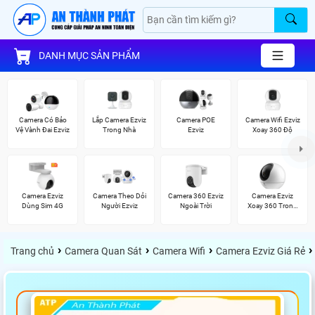
DANH MỤC SẢN PHẨM
Camera Có Bảo
Lắp Camera Ezviz
Camera POE
Camera Wifi Ezviz
Vệ Vành Đai Ezviz
Trong Nhà
Ezviz
Xoay 360 Độ
Camera Ezviz
Camera Theo Dỏi
Camera 360 Ezviz
Camera Ezviz
Dùng Sim 4G
Người Ezviz
Ngoài Trời
Xoay 360 Trong
Nhà
›
›
›
›
Trang chủ
Camera Quan Sát
Camera Wifi
Camera Ezviz Giá Rẻ