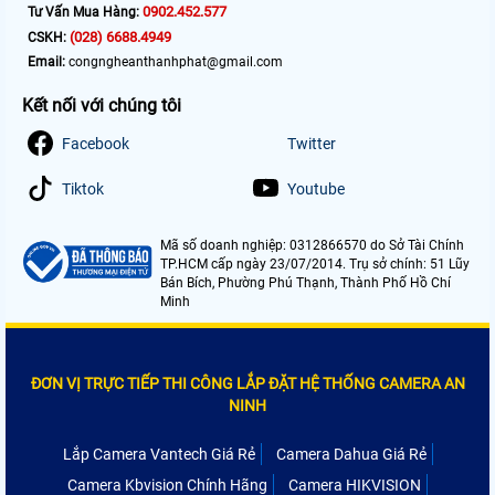
0902.452.577
Tư Vấn Mua Hàng:
(028) 6688.4949
CSKH:
Email:
congngheanthanhphat@gmail.com
Kết nối với chúng tôi
Facebook
Twitter
Tiktok
Youtube
Mã số doanh nghiệp: 0312866570 do Sở Tài Chính
TP.HCM cấp ngày 23/07/2014. Trụ sở chính: 51 Lũy
Bán Bích, Phường Phú Thạnh, Thành Phố Hồ Chí
Minh
ĐƠN VỊ TRỰC TIẾP THI CÔNG LẮP ĐẶT HỆ THỐNG CAMERA AN
NINH
Lắp Camera Vantech Giá Rẻ
Camera Dahua Giá Rẻ
Camera Kbvision Chính Hãng
Camera HIKVISION