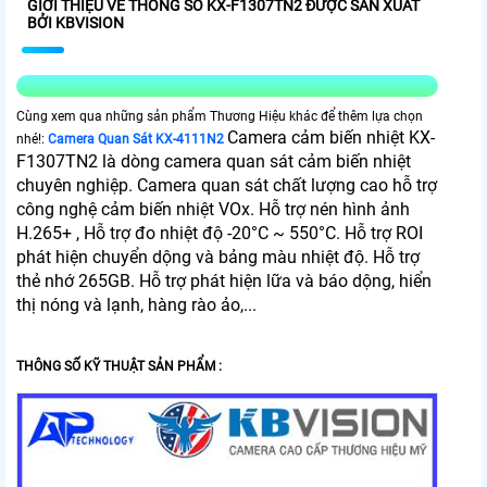
GIỚI THIỆU VỀ THÔNG SỐ KX-F1307TN2 ĐƯỢC SẢN XUẤT
BỞI KBVISION
Cùng xem qua những sản phẩm Thương Hiệu khác để thêm lựa chọn
Camera cảm biến nhiệt KX-
nhé!:
Camera Quan Sát KX-4111N2
F1307TN2 là dòng camera quan sát cảm biến nhiệt
chuyên nghiệp. Camera quan sát chất lượng cao hỗ trợ
công nghệ cảm biến nhiệt VOx. Hỗ trợ nén hình ảnh
H.265+ , Hỗ trợ đo nhiệt độ -20°C ~ 550°C. Hỗ trợ ROI
phát hiện chuyển dộng và bảng màu nhiệt độ. Hỗ trợ
thẻ nhớ 265GB. Hỗ trợ phát hiện lữa và báo dộng, hiển
thị nóng và lạnh, hàng rào ảo,...
THÔNG SỐ KỸ THUẬT SẢN PHẨM :