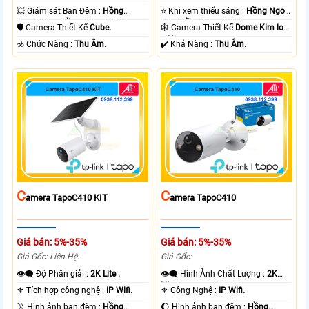
💥 Giám sát Ban Đêm :
Hồng
⭐ Khi xem thiếu sáng :
Hồng Ngoại
Ngoại 10m Hồng Ngoại SMD.
10m Hồng Ngoại SMD.
🛡 Camera Thiết Kế
Cube.
🕸️ Camera Thiết Kế
Dome Kim loại
+ Nhựa.
️☣️ Chức Năng :
Thu Âm.
️✔️ Khả Năng :
Thu Âm.
C
C
Amera TapoC410 KIT
Amera TapoC410
Giá bán: 5%-35%
Giá bán: 5%-35%
Giá Gốc: Liên Hệ
Giá Gốc:
👁️‍🗨 Độ Phân giải :
2K Lite .
👁️‍🗨 Hình Ành Chất Lượng :
2K
Lite .
⚜️ Tích hợp công nghệ :
IP Wifi.
⚜️ Công Nghệ :
IP Wifi.
🌛 Hình ảnh ban đêm :
Hồng
🌔 Hình ảnh ban đêm :
Hồng