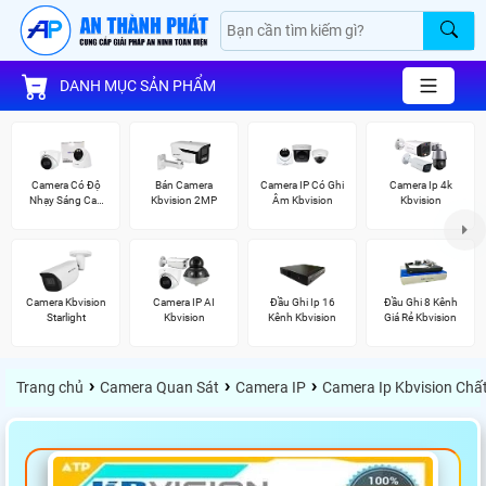
DANH MỤC SẢN PHẨM
Camera Có Độ
Bán Camera
Camera IP Có Ghi
Camera Ip 4k
Nhạy Sáng Cao
Kbvision 2MP
Âm Kbvision
Kbvision
Kbvision
Camera Kbvision
Camera IP AI
Đầu Ghi Ip 16
Đầu Ghi 8 Kênh
Starlight
Kbvision
Kênh Kbvision
Giá Rẻ Kbvision
›
›
›
Trang chủ
Camera Quan Sát
Camera IP
Camera Ip Kbvision Chấ