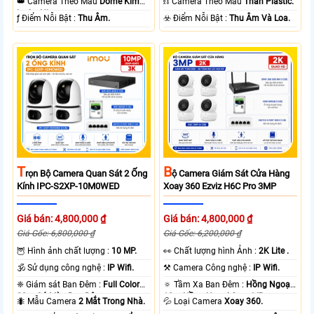
👑 Camera Theo Mẫu
Dome Kim
⛓ Camera Theo Mẫu
Thân Plastic.
loại + Nhựa.
️ƒ Điểm Nỗi Bật :
Thu Âm.
️☣️ Điểm Nỗi Bật :
Thu Âm Và Loa.
T
B
Rọn Bộ Camera Quan Sát 2 Ống
Ộ Camera Giám Sát Cửa Hàng
Kính IPC-S2XP-10M0WED
Xoay 360 Ezviz H6C Pro 3MP
Giá bán: 4,800,000 ₫
Giá bán: 4,800,000 ₫
Giá Gốc: 6,800,000 ₫
Giá Gốc: 6,200,000 ₫
🦉 Hình ảnh chất lượng :
10 MP.
️👀 Chất lượng hình Ảnh :
2K Lite .
🕉️ Sử dụng công nghệ :
IP Wifi.
⚒ Camera Công nghệ :
IP Wifi.
❈ Giám sát Ban Đêm :
Full Color
🔅 Tầm Xa Ban Đêm :
Hồng Ngoại
20m Có Màu Ban Ðêm.
10m Hồng Ngoại Smart IR.
🐜 Mẫu Camera
2 Mắt Trong Nhà.
💦 Loại Camera
Xoay 360.