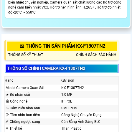
biến nhiệt chuyên nghiệp. Camera quan sát chất lượng cao hỗ trợ công
nghệ cảm biến nhiệt VOx. Hỗ trợ nén hình ảnh H.265+ , Hỗ trợ đo nhiệt
độ -20°C ~ 550°C
📖 THÔNG TIN SẢN PHẨM KX-F1307TN2
THÔNG SỐ KỸ THUẬT
CHÍNH SÁCH BẢO HÀNH
THÔNG SỐ CHÍNH CAMERA KX-F1307TN2
Hãng
KBvision
Model Camera Quan Sát
KX-F1307TN2
☀️ Độ phân giải
1.0 MP
🤖️ Công nghệ
IP POE
♋ Cảm biến hình ảnh
SMD Plus
🌛 Tầm nhìn ban đêm
Công Nghệ Chuyên Dụng
☄️ Chống ngược sáng
Cân Bằng Ánh Sáng BLC
❄ Thiết kế
Thân Plastic