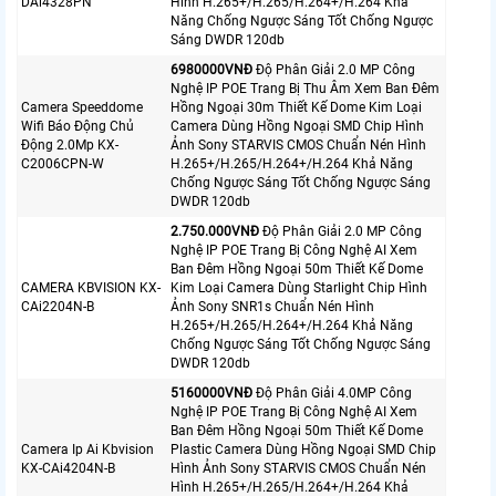
DAi4328PN
Hình H.265+/H.265/H.264+/H.264 Khả
Năng Chống Ngược Sáng Tốt Chống Ngược
Sáng DWDR 120db
6980000VNÐ
Độ Phân Giải 2.0 MP Công
Nghệ IP POE Trang Bị Thu Âm Xem Ban Đêm
Camera Speeddome
Hồng Ngoại 30m Thiết Kế Dome Kim Loại
Wifi Báo Động Chủ
Camera Dùng Hồng Ngoại SMD Chip Hình
Động 2.0Mp KX-
Ảnh Sony STARVIS CMOS Chuẩn Nén Hình
C2006CPN-W
H.265+/H.265/H.264+/H.264 Khả Năng
Chống Ngược Sáng Tốt Chống Ngược Sáng
DWDR 120db
2.750.000VNÐ
Độ Phân Giải 2.0 MP Công
Nghệ IP POE Trang Bị Công Nghệ AI Xem
Ban Đêm Hồng Ngoại 50m Thiết Kế Dome
CAMERA KBVISION KX-
Kim Loại Camera Dùng Starlight Chip Hình
CAi2204N-B
Ảnh Sony SNR1s Chuẩn Nén Hình
H.265+/H.265/H.264+/H.264 Khả Năng
Chống Ngược Sáng Tốt Chống Ngược Sáng
DWDR 120db
5160000VNÐ
Độ Phân Giải 4.0MP Công
Nghệ IP POE Trang Bị Công Nghệ AI Xem
Ban Đêm Hồng Ngoại 50m Thiết Kế Dome
Camera Ip Ai Kbvision
Plastic Camera Dùng Hồng Ngoại SMD Chip
KX-CAi4204N-B
Hình Ảnh Sony STARVIS CMOS Chuẩn Nén
Hình H.265+/H.265/H.264+/H.264 Khả