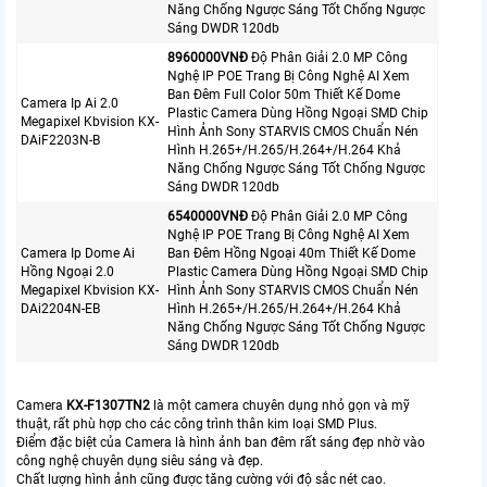
Năng Chống Ngược Sáng Tốt Chống Ngược
Sáng DWDR 120db
8960000VNÐ
Độ Phân Giải 2.0 MP Công
Nghệ IP POE Trang Bị Công Nghệ AI Xem
Ban Đêm Full Color 50m Thiết Kế Dome
Camera Ip Ai 2.0
Plastic Camera Dùng Hồng Ngoại SMD Chip
Megapixel Kbvision KX-
Hình Ảnh Sony STARVIS CMOS Chuẩn Nén
DAiF2203N-B
Hình H.265+/H.265/H.264+/H.264 Khả
Năng Chống Ngược Sáng Tốt Chống Ngược
Sáng DWDR 120db
6540000VNÐ
Độ Phân Giải 2.0 MP Công
Nghệ IP POE Trang Bị Công Nghệ AI Xem
Camera Ip Dome Ai
Ban Đêm Hồng Ngoại 40m Thiết Kế Dome
Hồng Ngoại 2.0
Plastic Camera Dùng Hồng Ngoại SMD Chip
Megapixel Kbvision KX-
Hình Ảnh Sony STARVIS CMOS Chuẩn Nén
DAi2204N-EB
Hình H.265+/H.265/H.264+/H.264 Khả
Năng Chống Ngược Sáng Tốt Chống Ngược
Sáng DWDR 120db
Camera
KX-F1307TN2
là một camera chuyên dụng nhỏ gọn và mỹ
thuật, rất phù hợp cho các công trình thân kim loại SMD Plus.
Điểm đặc biệt của Camera là hình ảnh ban đêm rất sáng đẹp nhờ vào
công nghệ chuyên dụng siêu sáng và đẹp.
Chất lượng hình ảnh cũng được tăng cường với độ sắc nét cao.