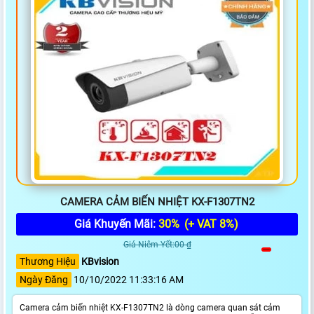
CAMERA CẢM BIẾN NHIỆT KX-F1307TN2
Giá Khuyến Mãi:
30%
(+ VAT 8%)
Giá Niêm Yết:00 ₫
Thương Hiệu
KBvision
Ngày Đăng
10/10/2022 11:33:16 AM
Camera cảm biến nhiệt KX-F1307TN2 là dòng camera quan sát cảm