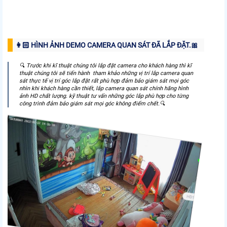
👩🏻 HÌNH ẢNH DEMO CAMERA QUAN SÁT ĐÃ LẮP ĐẶT.️🎀
🔍 Trước khi kĩ thuật chúng tôi lắp đặt camera cho khách hàng thì kĩ
thuật chúng tôi sẽ tiến hành tham khảo những vị trí lắp camera quan
sát thực tế vị trí góc lắp đặt rất phù hợp đảm bảo giám sát mọi góc
nhìn khi khách hàng cần thiết, lắp camera quan sát chính hãng hình
ảnh HD chất lượng. kỹ thuật tư vấn những góc lắp phù hợp cho từng
công trình đảm bảo giám sát mọi góc không điểm chết.🔍