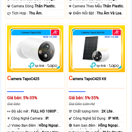
Ngoại 10m Có Màu Ban Ðêm.
Ngoại 10m Có Màu Ban Ðêm.
💎 Camera Dòng
Thân Plastic.
❄ Camera Theo Mẫu
Thân Plastic.
️ლ Tích Hợp :
Thu Âm.
️💎 Điểm Nỗi Bật :
Thu Âm Và Loa.
C
C
Amera TapoC425
Amera TapoC425 Kit
Giá bán: 5%-35%
Giá bán: 5%-35%
Giá Gốc:
Giá Gốc: Liên Hệ
️👀 Độ sắc nét :
FULL HD 1080P .
💯 Chất lượng hình :
2K Lite .
⚜️ Công Nghệ Camera :
IP.
🌠 Công Nghệ Sử Dụng :
IP Wifi.
🌙 Video Ban Đêm :
Hồng Ngoại
🔴 Xem ban đêm :
Hồng Ngoại
10m Hồng Ngoại SMD.
15m Có Màu Ban Ðêm.