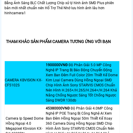
Bằng Ánh Sáng BLC Chất Lượng Chíp xử lý hình ảnh SMD Plus phiên
bản mới nhất chuẩn nén Hổ Trợ Thẻ Nhớ lưu hình ảnh lâu hơn
hinhcamera1
THAM KHẢO SẢN PHẨM CAMERA TƯƠNG ỨNG VỚI BẠN
1900000VNÐ
Độ Phân Giải 5.0 MP Công
Nghệ IP Trang Bị Báo Động Chuyển Động
Xem Ban Đêm Full Color 20m Thiết Kế Dome
CAMERA KBVISION KX-
Kim Loại Camera Dùng Hồng Ngoại SMD
CF5102S
Chip Hình Ảnh Sony STARVIS CMOS Chuẩn
Nén Hình H.265+/H.265/H.264+/H.264 Khả
Năng Chống Ngược Sáng Tốt Chống Ngược
Sáng DWDR 130db
45380000VNÐ
Độ Phân Giải 4.0MP Công
Nghệ IP POE Trang Bị Công Nghệ AI Xem
Camera Ip Speed Dome
Ban Đêm Hồng Ngoại 50m Thiết Kế Xoay
Hồng Ngoại 4.0
360 Camera Dùng Hồng Ngoại SMD Chip
Megapixel Kbvsion KX-
Hình Ảnh Sony STARVIS CMOS Chuẩn Nén