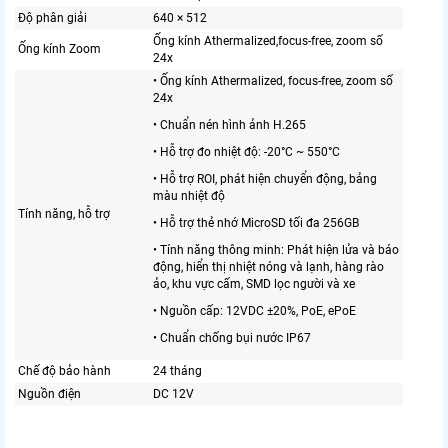
Độ phân giải
640 × 512
Ống kính Athermalized,focus-free, zoom số
Ống kính Zoom
24x
• Ống kính Athermalized, focus-free, zoom số
24x
• Chuẩn nén hình ảnh H.265
• Hỗ trợ đo nhiệt độ: -20°C ~ 550°C
• Hỗ trợ ROI, phát hiện chuyển động, bảng
màu nhiệt độ
Tính năng, hỗ trợ
• Hỗ trợ thẻ nhớ MicroSD tối đa 256GB
• Tính năng thông minh: Phát hiện lửa và báo
động, hiển thị nhiệt nóng và lạnh, hàng rào
ảo, khu vực cấm, SMD lọc người và xe
• Nguồn cấp: 12VDC ±20%, PoE, ePoE
• Chuẩn chống bụi nước IP67
Chế độ bảo hành
24 tháng
Nguồn điện
DC 12V