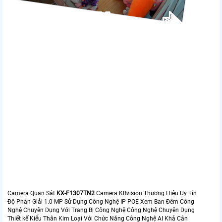
CAMERA WIFI NGOÀI TRỜI
360
CAMERA IMOU THU ÂM TO
CAMERA WIFI IMOU THÔNG
CAMERA IMOU XOAY 360 LẮP NGOÀI TRỜI GIÁ
RÕ CHẤT LƯỢNG
MINH
RẺ
Camera Quan Sát
KX-F1307TN2
Camera KBvision Thương Hiệu Uy Tín
Độ Phân Giải 1.0 MP Sử Dụng Công Nghệ IP POE Xem Ban Đêm Công
Nghệ Chuyên Dụng Với Trang Bị Công Nghệ Công Nghệ Chuyên Dụng
Thiết kế Kiểu Thân Kim Loại Với Chức Năng Công Nghệ AI Khả Cân