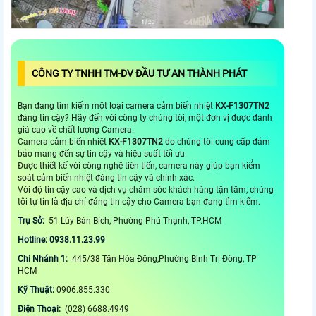
CÔNG TY TNHH TM-DV ĐẦU TƯ AN THÀNH PHÁT
Bạn đang tìm kiếm một loại camera cảm biến nhiệt
KX-F1307TN2
đáng tin cậy? Hãy đến với công ty chúng tôi, một đơn vị được đánh
giá cao về chất lượng Camera.
Camera cảm biến nhiệt
KX-F1307TN2
do chúng tôi cung cấp đảm
bảo mang đến sự tin cậy và hiệu suất tối ưu.
Được thiết kế với công nghệ tiên tiến, camera này giúp bạn kiểm
soát cảm biến nhiệt đáng tin cậy và chính xác.
Với độ tin cậy cao và dịch vụ chăm sóc khách hàng tận tâm, chúng
tôi tự tin là địa chỉ đáng tin cậy cho Camera bạn đang tìm kiếm.
Trụ Sở:
51 Lũy Bán Bích, Phường Phú Thạnh, TP.HCM
Hotline: 0938.11.23.99
Chi Nhánh 1:
445/38 Tân Hòa Đông,Phường Bình Trị Đông, TP
HCM
Kỹ Thuật:
0906.855.330
Điện Thoại:
(028) 6688.4949