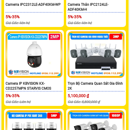
Camerra IPC2312LE-ADF40KM-WP
Camera Thân IPC2124LE-
ADF40KM-H
5%-35%
5%-35%
Giá Gốc: liên hệ
Giá Gốc: liên hệ
Camera IP KBVISION KX-
Trọn Bộ Camera Quan Sát Gia Đình
CD2257MPN STARVIS CMOS
2K
5%-35%
5,100,000 ₫
Giá Gốc: Liên hệ
Giá Gốc: 5,800,000 ₫