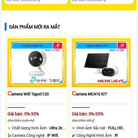
SẢN PHẨM MỚI RA MẮT
C
C
Amera Wifi TapoC120
Amera MC410 KIT
Giá bán: 5%-35%
Giá bán: 5%-35%
Giá Gốc: Liên hệ
Giá Gốc: 00 ₫
🔅 Chất lượng hình Ảnh :
Ultra 2k +
🔆 Hình Ảnh Sắc nét :
FULL HD
.
1080P .
👍 Camera Công nghệ :
IP Wifi.
🌠 Công Nghệ Hình Ảnh :
IP.