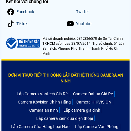
Kết nối với chúng tôi
Facebook
Twitter
Tiktok
Youtube
Mã số doanh nghiệp: 0312866570 do Sở Tài Chính
TP.HCM cấp ngày 23/07/2014. Trụ sở chính: 51 Lũy
Bán Bích, Phường Phú Thạnh, Thành Phố Hồ Chí
Minh
ĐƠN VỊ TRỰC TIẾP THI CÔNG LẮP ĐẶT HỆ THỐNG CAMERA AN
NINH
Lắp Camera Vantech Giá Rẻ
Camera Dahua Giá Rẻ
Camera Kbvision Chính Hãng
Camera HIKVISION
Camera an ninh
Lắp camera gia đình
Lắp camera xem qua điện thoại
Lắp Camera Cửa Hàng Loại Nào
Lắp Camera Văn Phòng