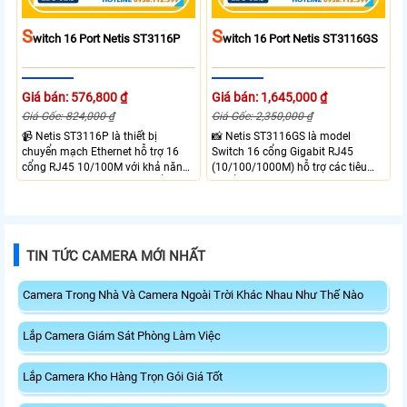
S
S
Witch 16 Port Netis ST3116P
Witch 16 Port Netis ST3116GS
Giá bán: 576,800 ₫
Giá bán: 1,645,000 ₫
Giá Gốc: 824,000 ₫
Giá Gốc: 2,350,000 ₫
📹 Netis ST3116P là thiết bị
📸 Netis ST3116GS là model
chuyển mạch Ethernet hỗ trợ 16
Switch 16 cổng Gigabit RJ45
cổng RJ45 10/100M với khả năng
(10/100/1000M) hỗ trợ các tiêu
tương thích với các tiêu chuẩn IEEE
chuẩn IEEE 802.3, IEEE 802.3u,
802.3 10Base-T, IEEE 802.3u
IEEE 802.3ab, IEEE 802.3x Flow
100Base-TX và IEEE 802.3az.
Control và IEEE 802.3az tiết kiệm
Switch ST3116P có bộ nhớ lưu trữ
năng lượng. Thiết bị có khả năng
MAC lên tới 8K và khả năng
chuyển đổi lên đến 32Gbps cùng
TIN TỨC CAMERA MỚI NHẤT
chuyển mạch 3.2Gbps đảm bảo
bộ nhớ MAC 8K đảm bảo kết nối
hiệu suất ổn định
ổn định và tốc độ cao.
Camera Trong Nhà Và Camera Ngoài Trời Khác Nhau Như Thế Nào
Lắp Camera Giám Sát Phòng Làm Việc
Lắp Camera Kho Hàng Trọn Gói Giá Tốt