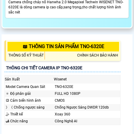
Camera chống cháy nổ Hanwha 2.0 Megapixel Techwin WISENET TNO-
6320E là dòng camera ip cao cấp,sang trọng,cho chất lượng hình ảnh
sắc nét
📖 THÔNG TIN SẢN PHẨM TNO-6320E
THÔNG SỐ KỸ THUẬT
CHÍNH SÁCH BẢO HÀNH
THÔNG CHI TIẾT CAMERA IP TNO-6320E
Sản Xuất
Wisenet
Model Camera Quan Sát
TNO-6320E
🔅 Độ phân giải
FULL HD 1080P
🔳 Cảm biến hình ảnh
CMOS
》《 Chống ngược sáng
Chống Ngược Sáng DWDR 120db
🤹 Thiết kế
Xoay 360
🛃 Chức năng
Công Nghệ AI