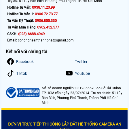
Trụ Sở:
51 Lũy Bán Bích, Phường Phú Thạnh, TP. Hồ Chí Minh
0938.11.23.99
Hotline Tư Vấn:
0906.72.73.77
Hotline Tư Vấn 1:
0906.855.330
Tư Vấn Kỹ Thuật:
0902.452.577
Tư Vấn Mua Hàng:
(028) 6688.4949
CSKH:
Email:
congngheanthanhphat@gmail.com
Kết nối với chúng tôi
Facebook
Twitter
Tiktok
Youtube
Mã số doanh nghiệp: 0312866570 do Sở Tài Chính
TP.HCM cấp ngày 23/07/2014. Trụ sở chính: 51 Lũy
Bán Bích, Phường Phú Thạnh, Thành Phố Hồ Chí
Minh
ĐƠN VỊ TRỰC TIẾP THI CÔNG LẮP ĐẶT HỆ THỐNG CAMERA AN