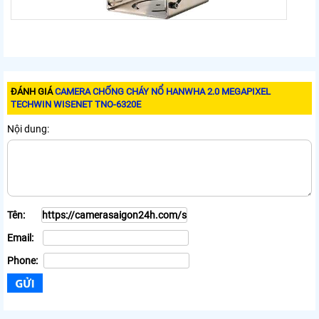
ĐÁNH GIÁ
CAMERA CHỐNG CHÁY NỔ HANWHA 2.0 MEGAPIXEL
TECHWIN WISENET TNO-6320E
Nội dung:
Tên:
Email:
Phone: