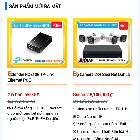
SẢN PHẨM MỚI RA MẮT
E
B
Xtender POE10E TP-Link
Ộ Camera 2K+ Siêu Nét Dahua
Ethernet POE+
Giá bán: 5%-35%
Giá bán: 8,100,000 ₫
Giá Gốc: Liên Hệ
Giá Gốc: 9,760,000 ₫
📸 Bộ mở rộng POE10E Ethernet
️⚡ Hình Ành Chất Lượng :
FULL HD
giúp mở rộng kết nối mạng và
1080P .
✳️ Công Nghệ :
IP.
nguồn điện PoE/PoE+ lên đến
250m ở chế độ 10Mbps. Hỗ trợ
💥 Khoảng Cách Ban Đêm :
Full
chuẩn IEEE 802.3af/at, công suất
Color 50m Có Màu Ban Ðêm.
⚒ Camera Dòng
Thân Kim loại +
đầu ra tối đa 20W và 2 cổng RJ45
Nhựa.
️✔️ Ưu Điểm :
Công Nghệ AI.
10/100Mbps.