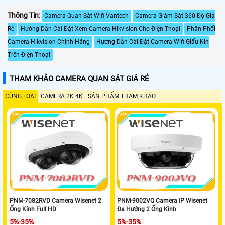
Thông Tin:
Camera Quan Sát Wifi Vantech
Camera Giám Sát 360 Độ Giá
Rẻ
Hướng Dẫn Cài Đặt Xem Camera Hikvision Cho Điện Thoại
Phân Phối
Camera Hikvision Chính Hãng
Hướng Dẫn Cài Đặt Camera Wifi Giấu Kín
Trên Điện Thoại
THAM KHẢO CAMERA QUAN SÁT GIÁ RẺ
CÙNG LOẠI
CAMERA 2K 4K
SẢN PHẨM THAM KHẢO
PNM-7082RVD Camera Wisenet 2
PNM-9002VQ Camera IP Wisenet
Ống Kính Full HD
Đa Hướng 2 Ống Kính
5%-35%
5%-35%