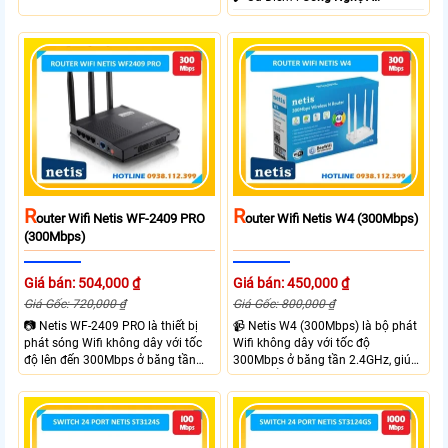
R
R
Outer Wifi Netis WF-2409 PRO
Outer Wifi Netis W4 (300Mbps)
(300Mbps)
Giá bán: 504,000 ₫
Giá bán: 450,000 ₫
Giá Gốc: 720,000 ₫
Giá Gốc: 800,000 ₫
📷 Netis WF-2409 PRO là thiết bị
📹 Netis W4 (300Mbps) là bộ phát
phát sóng Wifi không dây với tốc
Wifi không dây với tốc độ
độ lên đến 300Mbps ở băng tần
300Mbps ở băng tần 2.4GHz, giúp
2.4GHz, đáp ứng nhu cầu kết nối
kết nối ổn định và nhanh chóng
ổn định cho gia đình. Router wifi
cho các nhu cầu sử dụng internet
hỗ trợ 3 ăng-ten 5dBi, đảm bảo
hàng ngày. Router wifi sở hữu 4
phủ sóng rộng và cung cấp tín
ăng-ten 5dBi mạnh mẽ, hỗ trợ
hiệu mạnh mẽ, có chế độ hoạt
nhiều chế độ không dây như AP,