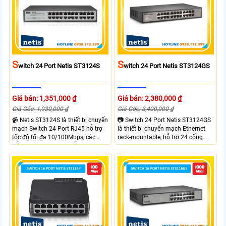
động như AP, WDS, Repeater, và
WDS, Repeater và Multi-SSID,tối đa
Multi-SSID
15-20 người dùng kết nối cùng lúc.
S
S
Witch 24 Port Netis ST3124S
Witch 24 Port Netis ST3124GS
Giá bán: 1,351,000 ₫
Giá bán: 2,380,000 ₫
Giá Gốc: 1,930,000 ₫
Giá Gốc: 3,400,000 ₫
📹 Netis ST3124S là thiết bị chuyển
📷 Switch 24 Port Netis ST3124GS
mạch Switch 24 Port RJ45 hỗ trợ
là thiết bị chuyển mạch Ethernet
tốc độ tối đa 10/100Mbps, các
rack-mountable, hỗ trợ 24 cổng
cổng đáp ứng tiêu chuẩn IEEE
10/100/1000M RJ45 với tốc độ
802.3, IEEE 802.3u và IEEE
Gigabit. Thiết bị có bộ nhớ lưu trữ
802.3az. Switch có bộ nhớ lưu trữ
MAC lên tới 16K và khả năng
MAC lên đến 8K và khả năng
chuyển mạch 48Gbps, Netis
chuyển mạch 4.8Gbps, đảm bảo
ST3124GS đáp ứng nhu cầu kết
kết nối ổn định và hiệu quả cao.
nối mạng tốc độ cao, ổn định