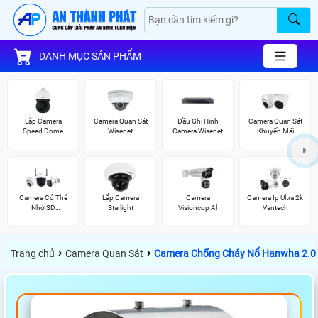
DANH MỤC SẢN PHẨM
Lắp Camera
Camera Quan Sát
Đầu Ghi Hình
Camera Quan Sát
Speed Dome
Wisenet
Camera Wisenet
Khuyến Mãi
Wisenet
Camera Có Thẻ
Lắp Camera
Camera
Camera Ip Ultra 2k
Nhớ SD
Starlight
Visioncop Al
Vantech
HIKVISION
›
›
Trang chủ
Camera Quan Sát
Camera Chống Cháy Nổ Hanwha 2.0 