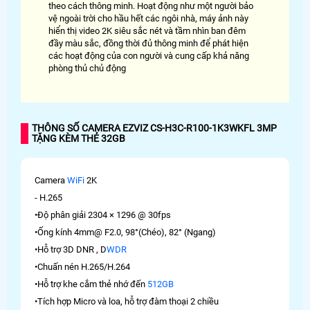
theo cách thông minh. Hoạt động như một người bảo
vệ ngoài trời cho hầu hết các ngôi nhà, máy ảnh này
hiển thị video 2K siêu sắc nét và tầm nhìn ban đêm
đầy màu sắc, đồng thời đủ thông minh để phát hiện
các hoạt động của con người và cung cấp khả năng
phòng thủ chủ động
THÔNG SỐ CAMERA EZVIZ CS-H3C-R100-1K3WKFL 3MP
TẶNG KÈM THẺ 32GB
Camera
WiFi
2K
- H.265
•Độ phân giải 2304 × 1296 @ 30fps
•Ống kính 4mm@ F2.0, 98°(Chéo), 82° (Ngang)
•Hỗ trợ 3D DNR , D
WDR
•Chuấn nén H.265/H.264
•Hỗ trợ khe cắm thẻ nhớ đến
512GB
•Tích hợp Micro và loa, hỗ trợ đàm thoại 2 chiều