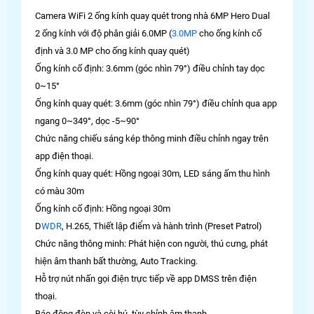
Camera WiFi 2 ống kính quay quét trong nhà 6MP Hero Dual
2 ống kính với độ phân giải 6.0MP (
3.0MP
cho ống kính cố
định và 3.0 MP cho ống kính quay quét)
Ống kính cố định: 3.6mm (góc nhìn 79°) điều chỉnh tay dọc
0~15°
Ống kính quay quét: 3.6mm (góc nhìn 79°) điều chỉnh qua app
ngang 0~349°, dọc -5~90°
Chức năng chiếu sáng kép thông minh điều chỉnh ngay trên
app điện thoại.
Ống kính quay quét: Hồng ngoại 30m, LED sáng ấm thu hình
có màu 30m
Ống kính cố định: Hồng ngoại 30m
D
WDR
, H.265, Thiết lập điểm và hành trình (Preset Patrol)
Chức năng thông minh: Phát hiện con người, thú cưng, phát
hiện âm thanh bất thường, Auto Tracking.
Hỗ trợ nút nhấn gọi điện trực tiếp về app DMSS trên điện
thoại.
Báo động đèn và còi hú, tùy chỉnh âm thanh.