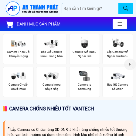
DANH MỤC SẢN PHẨM
Camera Theo Dỏi
Báo Giá Camera
Camera Wifi Imou
Lắp Camera Wifi
Chuyển Động
Imou Trong Nhà
Ngoài Trời
Ngoài Trời Imou
Imou
Camera Chuẩn
Camera Imou
Camera Ip
Báo Giá Camera
Onvif Imou
Nhụa Nhẹ
Samsung
Kbvision
CAMERA CHỐNG NHIỄU TỐT VANTECH
Lắp Camera có Chức năng 3D DNR là khả năng chống nhiễu tốt thương
hiệu vantech thường sử dụng cho công trình khu phố nhà xưởng bị ảnh