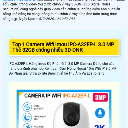
số 3 chiều trong video thu được chính vì vây 3D-DNR (3D Digital Noise
Reduction) công nghệ này giúp video cân chỉnh lại những điểm ảnh bị nhiễu
bằng khả năng bù sáng thông minh chính vì vây hình ảnh luôn trung thực
sáng đẹp. Ngày Upate:
8/7/2026 12:19:58 PM
Top 1 Camera Wifi Imou IPC-A32EP-L 3.0 MP
Thẻ 32GB chống nhiễu 3D-DNR
IPC-A32EP-L Hãng Imou Độ Phân Giải 3.0 MP Camera Dùng cho cửa
hàng gia đình phù hợp Xem ban đêm Hồng Ngoại 10m Wifi IP 3.0 MP
Độ Phân giải Ultra 2k lite Được thiết kế Thu Âm Và Loa rõ ràng