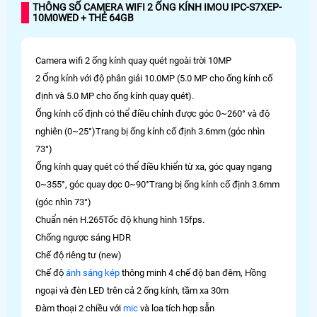
THÔNG SỐ CAMERA WIFI 2 ỐNG KÍNH IMOU IPC-S7XEP-
10M0WED + THẺ 64GB
Camera wifi 2 ống kính quay quét ngoài trời 10MP
2 Ống kính với độ phân giải 10.0MP (5.0 MP cho ống kính cố
định và 5.0 MP cho ống kính quay quét).
Ống kính cố định có thể điều chỉnh được góc 0~260° và độ
nghiên (0~25°)Trang bị ống kính cố định 3.6mm (góc nhìn
73°)
Ống kính quay quét có thể điều khiển từ xa, góc quay ngang
0~355°, góc quay dọc 0~90°Trang bị ống kính cố định 3.6mm
(góc nhìn 73°)
Chuẩn nén H.265Tốc độ khung hình 15fps.
Chống ngược sáng HDR
Chế độ riêng tư (new)
Chế độ
ánh sáng kép
thông minh 4 chế độ ban đêm, Hồng
ngoại và đèn LED trên cả 2 ống kính, tầm xa 30m
Đàm thoại 2 chiều với
mic
và loa tích hợp sẵn