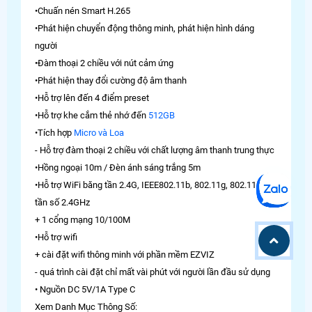
•Chuấn nén Smart H.265
•Phát hiện chuyển động thông minh, phát hiện hình dáng
người
•Đàm thoại 2 chiều với nút cảm ứng
•Phát hiện thay đổi cường độ âm thanh
•Hỗ trợ lên đến 4 điểm preset
•Hỗ trợ khe cắm thẻ nhớ đến
512GB
•Tích hợp
Micro và Loa
- Hỗ trợ đàm thoại 2 chiều với chất lượng âm thanh trung thực
•Hồng ngoại 10m / Đèn ánh sáng trắng 5m
•Hỗ trợ WiFi băng tần 2.4G, IEEE802.11b, 802.11g, 802.11n,
tần số 2.4GHz
+ 1 cổng mạng 10/100M
•Hỗ trợ wifi
+ cài đặt wifi thông minh với phần mềm EZVIZ
- quá trình cài đặt chỉ mất vài phút với người lần đầu sử dụng
• Nguồn DC 5V/1A Type C
Xem Danh Mục Thông Số: