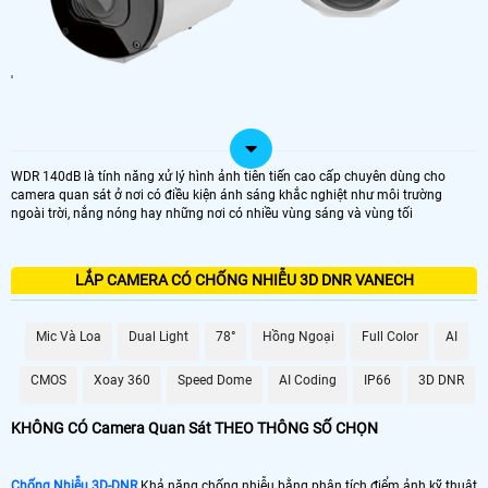
'
WDR 140dB là tính năng xử lý hình ảnh tiên tiến cao cấp chuyên dùng cho
camera quan sát ở nơi có điều kiện ánh sáng khắc nghiệt như môi trường
ngoài trời, nắng nóng hay những nơi có nhiều vùng sáng và vùng tối
LẮP CAMERA CÓ CHỐNG NHIỄU 3D DNR VANECH
Mic Và Loa
Dual Light
78°
Hồng Ngoại
Full Color
AI
CMOS
Xoay 360
Speed Dome
AI Coding
IP66
3D DNR
KHÔNG CÓ Camera Quan Sát THEO THÔNG SỐ CHỌN
Chống Nhiễu 3D-DNR
Khả năng chống nhiễu bằng phân tích điểm ảnh kỹ thuật