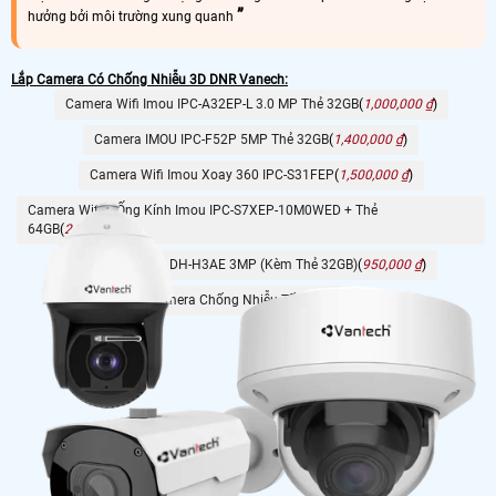
hưởng bởi môi trường xung quanh
Lắp Camera Có Chống Nhiễu 3D DNR Vanech:
Camera Wifi Imou IPC-A32EP-L 3.0 MP Thẻ 32GB
(
1,000,000 ₫
)
Camera IMOU IPC-F52P 5MP Thẻ 32GB
(
1,400,000 ₫
)
Camera Wifi Imou Xoay 360 IPC-S31FEP
(
1,500,000 ₫
)
Camera Wifi 2 Ống Kính Imou IPC-S7XEP-10M0WED + Thẻ
64GB
(
2,100,000 ₫
)
Camera Dahua DH-H3AE 3MP (Kèm Thẻ 32GB)
(
950,000 ₫
)
Camera Chống Nhiễu Tốt Vantech