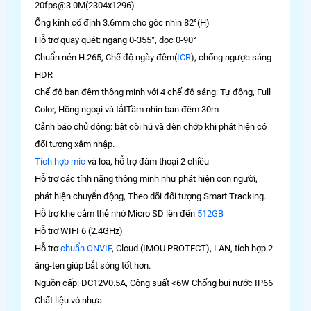
20fps@3.0M(2304x1296)
Ống kính cố định 3.6mm cho góc nhìn 82°(H)
Hỗ trợ quay quét: ngang 0-355°, dọc 0-90°
Chuẩn nén H.265, Chế độ ngày đêm(
ICR
), chống ngược sáng
HDR
Chế độ ban đêm thông minh với 4 chế độ sáng: Tự động, Full
Color, Hồng ngoại và tắtTầm nhìn ban đêm 30m
Cảnh báo chủ động: bật còi hú và đèn chớp khi phát hiện có
đối tượng xâm nhập.
Tích hợp mic
và loa, hỗ trợ đàm thoại 2 chiều
Hỗ trợ các tính năng thông minh như phát hiện con người,
phát hiện chuyển động, Theo dõi đối tượng Smart Tracking.
Hỗ trợ khe cắm thẻ nhớ Micro SD lên đến
512GB
Hỗ trợ WIFI 6 (2.4GHz)
Hỗ trợ
chuẩn ONVIF
, Cloud (IMOU PROTECT), LAN, tích hợp 2
ăng-ten giúp bắt sóng tốt hơn.
Nguồn cấp: DC12V0.5A, Công suất <6W Chống bụi nước IP66
Chất liệu vỏ nhựa