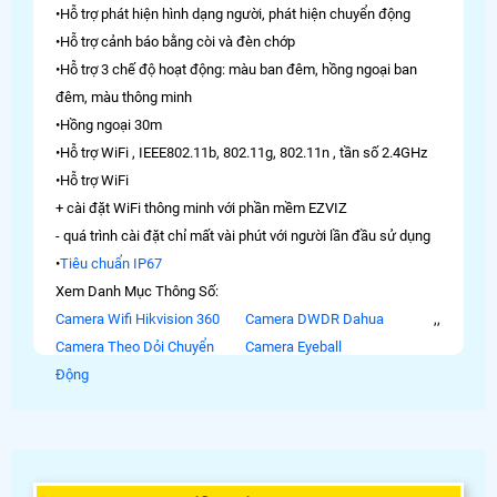
•Hỗ trợ phát hiện hình dạng người, phát hiện chuyển động
•Hỗ trợ cảnh báo bằng còi và đèn chớp
•Hỗ trợ 3 chế độ hoạt động: màu ban đêm, hồng ngoại ban
đêm, màu thông minh
•Hồng ngoại 30m
•Hỗ trợ WiFi , IEEE802.11b, 802.11g, 802.11n , tần số 2.4GHz
•Hỗ trợ WiFi
+ cài đặt WiFi thông minh với phần mềm EZVIZ
- quá trình cài đặt chỉ mất vài phút với người lần đầu sử dụng
•
Tiêu chuẩn IP67
Xem Danh Mục Thông Số:
Camera Wifi Hikvision 360
Camera DWDR Dahua
,
,
Camera Theo Dỏi Chuyển
Camera Eyeball
Động