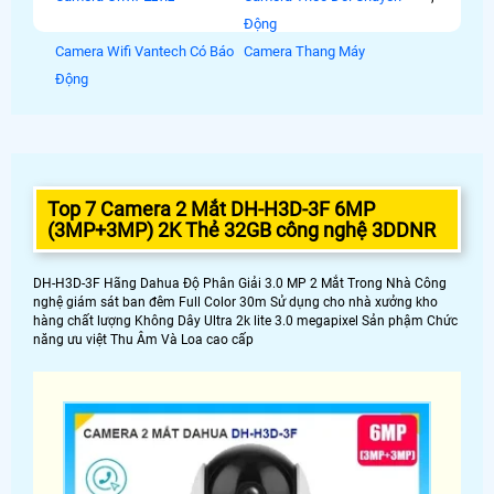
Động
Camera Wifi Vantech Có Báo
Camera Thang Máy
Động
Top 7 Camera 2 Mắt DH-H3D-3F 6MP
(3MP+3MP) 2K Thẻ 32GB công nghệ 3DDNR
DH-H3D-3F Hãng Dahua Độ Phân Giải 3.0 MP 2 Mắt Trong Nhà Công
nghệ giám sát ban đêm Full Color 30m Sử dụng cho nhà xưởng kho
hàng chất lượng Không Dây Ultra 2k lite 3.0 megapixel Sản phậm Chức
năng ưu việt Thu Âm Và Loa cao cấp