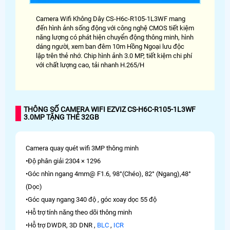
Camera Wifi Không Dây CS-H6c-R105-1L3WF mang
đến hình ảnh sống động với công nghệ CMOS tiết kiệm
năng lượng có phát hiện chuyển động thông minh, hình
dáng người, xem ban đêm 10m Hồng Ngoại lưu độc
lập trên thẻ nhớ. Chip hình ảnh 3.0 MP, tiết kiệm chi phí
với chất lượng cao, tải nhanh H.265/H
THÔNG SỐ CAMERA WIFI EZVIZ CS-H6C-R105-1L3WF
3.0MP TẶNG THẺ 32GB
Camera quay quét wifi 3MP thông minh
•Độ phân giải 2304 × 1296
•Góc nhìn ngang 4mm@ F1.6, 98°(Chéo), 82° (Ngang),48°
(Dọc)
•Góc quay ngang 340 độ , góc xoay dọc 55 độ
•Hỗ trợ tính năng theo dõi thông minh
•Hỗ trợ DWDR, 3D DNR ,
BLC
,
ICR