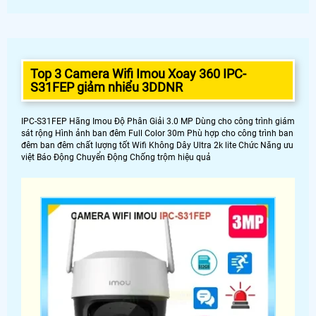
Top 3 Camera Wifi Imou Xoay 360 IPC-
S31FEP giảm nhiểu 3DDNR
IPC-S31FEP Hãng Imou Độ Phân Giải 3.0 MP Dùng cho công trình giám
sát rộng Hình ảnh ban đêm Full Color 30m Phù hợp cho công trình ban
đêm ban đêm chất lượng tốt Wifi Không Dây Ultra 2k lite Chức Năng ưu
việt Báo Động Chuyển Động Chống trộm hiệu quả