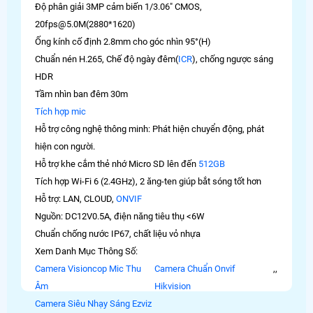
Độ phân giải 3MP cảm biến 1/3.06" CMOS,
20fps@5.0M(2880*1620)
Ống kính cố định 2.8mm cho góc nhìn 95°(H)
Chuẩn nén H.265, Chế độ ngày đêm(
ICR
), chống ngược sáng
HDR
Tầm nhìn ban đêm 30m
Tích hợp mic
Hỗ trợ công nghệ thông minh: Phát hiện chuyển động, phát
hiện con người.
Hỗ trợ khe cắm thẻ nhớ Micro SD lên đến
512GB
Tích hợp Wi-Fi 6 (2.4GHz), 2 ăng-ten giúp bắt sóng tốt hơn
Hỗ trợ: LAN, CLOUD,
ONVIF
Nguồn: DC12V0.5A, điện năng tiêu thụ <6W
Chuẩn chống nước IP67, chất liệu vỏ nhựa
Xem Danh Mục Thông Số:
Camera Visioncop Mic Thu
Camera Chuẩn Onvif
,
,
Âm
Hikvision
Camera Siêu Nhạy Sáng Ezviz