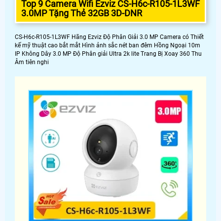
Top 9 Camera Wifi Ezviz CS-H6c-R105-1L3WF
3.0MP Tặng Thẻ 32GB 3D-DNR
CS-H6c-R105-1L3WF Hãng Ezviz Độ Phân Giải 3.0 MP Camera có Thiết
kế mỹ thuật cao bắt mắt Hình ảnh sắc nét ban đêm Hồng Ngoại 10m
IP Không Dây 3.0 MP Độ Phân giải Ultra 2k lite Trang Bị Xoay 360 Thu
Âm tiên nghi