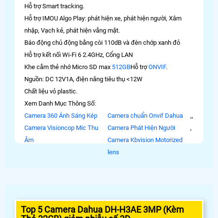
Hỗ trợ Smart tracking.
Hỗ trợ IMOU Algo Play: phát hiện xe, phát hiện người, Xâm
nhập, Vạch kẻ, phát hiện vắng mặt.
Báo động chủ động bằng còi 110dB và đèn chớp xanh đỏ
Hỗ trợ kết nối Wi-Fi 6 2.4GHz, Cổng LAN
Khe cắm thẻ nhớ Micro SD max
512GB
Hỗ trợ
ONVIF
.
Nguồn: DC 12V1A, điện năng tiêu thụ <12W
Chất liệu vỏ plastic.
Xem Danh Mục Thông Số:
Camera 360 Ánh Sáng Kép
Camera chuẩn Onvif Dahua
,
,
Camera Visioncop Mic Thu
Camera Phát Hiện Người
,
Âm
Camera Kbvision Motorized
lens
Top 5 Camera Dahua DH-H3AE 3MP (Kèm