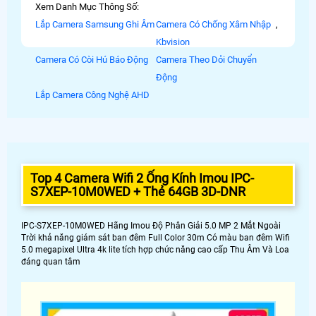
Xem Danh Mục Thông Số:
Lắp Camera Samsung Ghi Âm
Camera Có Chống Xâm Nhập
,
Kbvision
Camera Có Còi Hú Báo Động
Camera Theo Dỏi Chuyển
Động
Lắp Camera Công Nghệ AHD
Top 4 Camera Wifi 2 Ống Kính Imou IPC-
S7XEP-10M0WED + Thẻ 64GB 3D-DNR
IPC-S7XEP-10M0WED Hãng Imou Độ Phân Giải 5.0 MP 2 Mắt Ngoài
Trời khả năng giám sát ban đêm Full Color 30m Có màu ban đêm Wifi
5.0 megapixel Ultra 4k lite tích hợp chức năng cao cấp Thu Âm Và Loa
đáng quan tâm