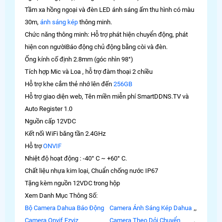
Tầm xa hồng ngoại và đèn LED ánh sáng ấm thu hình có màu
30m,
ánh sáng kép
thông minh.
Chức năng thông minh: Hỗ trợ phát hiện chuyển động, phát
hiện con ngườiBáo động chủ động bằng còi và đèn.
Ống kính cố định 2.8mm (góc nhìn 98°)
Tích hợp Mic và Loa , hỗ trợ đàm thoại 2 chiều
Hỗ trợ khe cắm thẻ nhớ lên đến
256GB
Hỗ trợ giao diện web, Tên miền miễn phí SmartDDNS.TV và
Auto Register 1.0
Nguồn cấp 12VDC
Kết nối WiFi băng tần 2.4GHz
Hỗ trợ
ONVIF
Nhiệt độ hoạt động : -40° C ~ +60° C.
Chất liệu nhựa kim loại, Chuẩn chống nước IP67
Tặng kèm nguồn 12VDC trong hộp
Xem Danh Mục Thông Số:
Bộ Camera Dahua Báo Động
Camera Ánh Sáng Kép Dahua
,
,
Camera Onvif Ezviz
Camera Theo Dỏi Chuyển
,