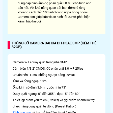
cung cấp hình ảnh độ phân giải 3.0 MP cho hình ảnh
sắc nét. Với khả năng quan sát ban đêm rõ ràng
khoảng cách đến 10m nhờ công nghệ hồng ngoại.
Camera còn giúp bảo vệ an ninh tối ưu với phát hiện
xâm nhập hú còi
THÔNG SỐ CAMERA DAHUA DH-H3AE 3MP (KÈM THẺ
32GB)
Camera WiFi quay quét trong nhà 3MP
Cảm biến 1/3.2" CMOS, độ phân giải 3.0 MP 25fps
Chuẩn nén H.265, chống ngược sáng DWDR
Tầm xa hồng ngoại 10m
Ống kính cố định 3.6mm, góc nhìn 73°
Quay quét ngang: 0° đến 355° , dọc: -5° đến 80°
Thiết lập điểm yêu thích (Preset) và gọi điểm nhanhHỗ trợ
chức năng quay quét tự động (Preset Patrol )
Tích hợp mic
và loa, hỗ trợ đàm thoại 2 chiều