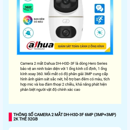
Camera 2 mắt Dahua DH-H3D-3F là dòng Hero Series
bảo vệ an ninh toàn diện với 1 ống kính cố định, 1 ống
kính xoay 360. Mỗi mắt có độ phân giải 3MP cung cấp
hình ảnh giám sát sắc nét, hỗ trợ ban đêm có màu, tích
hợp mic và loa đàm thoại 2 chiều, khả năng phát hiện
phân biệt người vật độ chính xác cao
THÔNG SỐ CAMERA 2 MẮT DH-H3D-3F 6MP (3MP+3MP)
2K THẺ 32GB