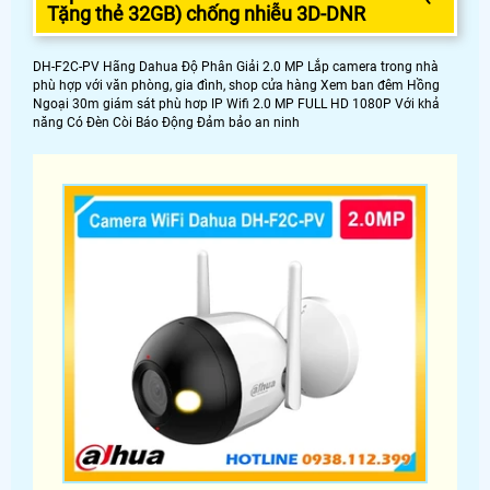
Tặng thẻ 32GB) chống nhiễu 3D-DNR
DH-F2C-PV Hãng Dahua Độ Phân Giải 2.0 MP Lắp camera trong nhà
phù hợp với văn phòng, gia đình, shop cửa hàng Xem ban đêm Hồng
Ngoại 30m giám sát phù hơp IP Wifi 2.0 MP FULL HD 1080P Với khả
năng Có Ðèn Còi Báo Động Đảm bảo an ninh