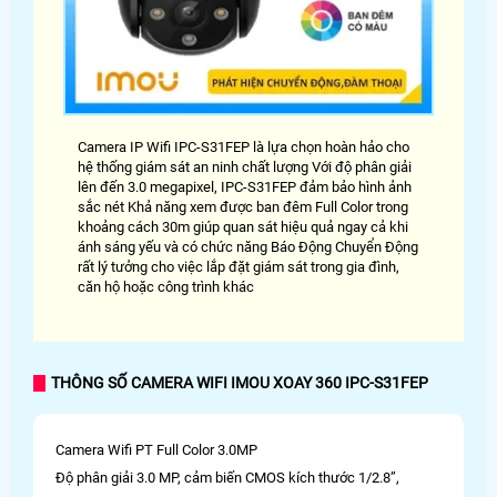
Camera IP Wifi IPC-S31FEP là lựa chọn hoàn hảo cho
hệ thống giám sát an ninh chất lượng Với độ phân giải
lên đến 3.0 megapixel, IPC-S31FEP đảm bảo hình ảnh
sắc nét Khả năng xem được ban đêm Full Color trong
khoảng cách 30m giúp quan sát hiệu quả ngay cả khi
ánh sáng yếu và có chức năng Báo Động Chuyển Động
rất lý tưởng cho việc lắp đặt giám sát trong gia đình,
căn hộ hoặc công trình khác
THÔNG SỐ CAMERA WIFI IMOU XOAY 360 IPC-S31FEP
Camera Wifi PT Full Color 3.0MP
Độ phân giải 3.0 MP, cảm biến CMOS kích thước 1/2.8”,