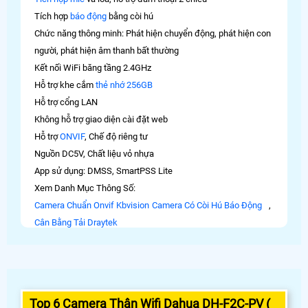
Tích hợp
báo động
bằng còi hú
Chức năng thông minh: Phát hiện chuyển động, phát hiện con
người, phát hiện âm thanh bất thường
Kết nối WiFi băng tầng 2.4GHz
Hỗ trợ khe cắm
thẻ nhớ 256GB
Hỗ trợ cổng LAN
Không hỗ trợ giao diện cài đặt web
Hỗ trợ
ONVIF
, Chế độ riêng tư
Nguồn DC5V, Chất liệu vỏ nhựa
App sử dụng: DMSS, SmartPSS Lite
Xem Danh Mục Thông Số:
Camera Chuẩn Onvif Kbvision
Camera Có Còi Hú Báo Động
,
Cân Bằng Tải Draytek
Top 6 Camera Thân Wifi Dahua DH-F2C-PV (