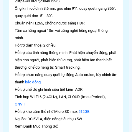
20fps@3.0MP(2304×1296)
Ống kính cố đinh 3.6mm, góc nhìn 91°, quay quét ngang 355°,
quay quét dọc -5° - 80°.
Chuẩn nén H.265, Chống ngược sáng HDR
Tầm xa hồng ngoại 10m với công nghệ hồng ngoại thông
minh.
Hỗ trợ đàm thoại 2 chiều
Hỗ trợ các tính năng thông minh: Phát hiện chuyển động, phát
hiện con người, phát hiện thú cưng, phát hiện âm thanh bất
thường, chế độ riêng tư, Smart tracking.
Hỗ trợ chức năng quay quét tự động Auto-cruise, tùy chỉnh âm
thanh
báo động
Hỗ trợ chế độ ghi hình siêu tiết kiệm AOR
Tích hợp Wi-Fi 6 (2.4GHz), LAN, CLOUD (Imou Protect),
ONVIF
Hỗ trợ khe cắm thẻ nhớ Micro SD max
512GB
Nguồn: DC 5V1A, điện năng tiêu thụ <5W
Xem Danh Mục Thông Số: