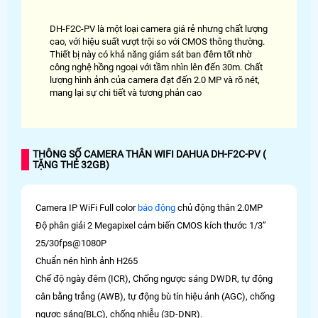
DH-F2C-PV là một loại camera giá rẻ nhưng chất lượng
cao, với hiệu suất vượt trội so với CMOS thông thường.
Thiết bị này có khả năng giám sát ban đêm tốt nhờ
công nghệ hồng ngoại với tầm nhìn lên đến 30m. Chất
lượng hình ảnh của camera đạt đến 2.0 MP và rõ nét,
mang lại sự chi tiết và tương phản cao
THÔNG SỐ CAMERA THÂN WIFI DAHUA DH-F2C-PV (
TẶNG THẺ 32GB)
Camera IP WiFi Full color
báo động
chủ động thân 2.0MP
Độ phân giải 2 Megapixel cảm biến CMOS kích thước 1/3”
25/30fps@1080P
Chuẩn nén hình ảnh H265
Chế độ ngày đêm (ICR), Chống ngược sáng DWDR, tự động
cân bằng trắng (AWB), tự động bù tín hiệu ảnh (AGC), chống
ngược sáng(BLC), chống nhiễu (3D-DNR).