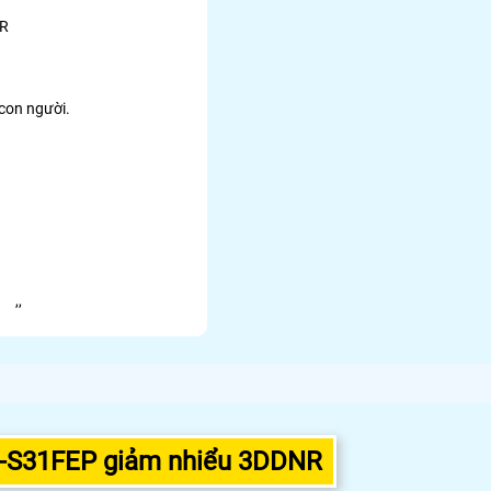
DR
con người.
,
,
C-S31FEP giảm nhiểu 3DDNR