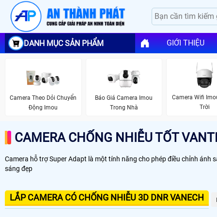
GIỚI THIỆU
DANH MỤC SẢN PHẨM
Camera Wifi Imo
Camera Theo Dỏi Chuyển
Báo Giá Camera Imou
Trời
Động Imou
Trong Nhà
CAMERA CHỐNG NHIỄU TỐT VANT
Camera hỗ trợ Super Adapt là một tính năng cho phép điều chỉnh ánh s
sáng đẹp
LẮP CAMERA CÓ CHỐNG NHIỄU 3D DNR VANECH