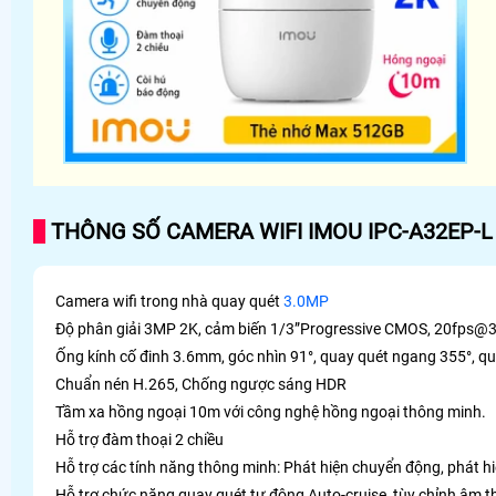
THÔNG SỐ CAMERA WIFI IMOU IPC-A32EP-L
Camera wifi trong nhà quay quét
3.0MP
Độ phân giải 3MP 2K, cảm biến 1/3”Progressive CMOS, 20fps
Ống kính cố đinh 3.6mm, góc nhìn 91°, quay quét ngang 355°, qua
Chuẩn nén H.265, Chống ngược sáng HDR
Tầm xa hồng ngoại 10m với công nghệ hồng ngoại thông minh.
Hỗ trợ đàm thoại 2 chiều
Hỗ trợ các tính năng thông minh: Phát hiện chuyển động, phát hi
Hỗ trợ chức năng quay quét tự động Auto-cruise, tùy chỉnh âm 