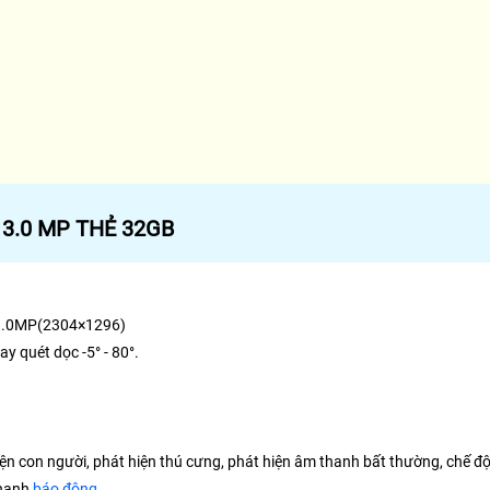
 3.0 MP THẺ 32GB
@3.0MP(2304×1296)
y quét dọc -5° - 80°.
ện con người, phát hiện thú cưng, phát hiện âm thanh bất thường, chế độ 
thanh
báo động