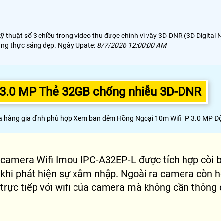
thuật số 3 chiều trong video thu được chính vì vây 3D-DNR (3D Digital N
rung thực sáng đẹp. Ngày Upate:
8/7/2026 12:00:00 AM
 3.0 MP Thẻ 32GB chống nhiễu 3D-DNR
àng gia đình phù hợp Xem ban đêm Hồng Ngoại 10m Wifi IP 3.0 MP Độ Phâ
camera Wifi Imou IPC-A32EP-L được tích hợp còi 
khi phát hiện sự xâm nhập. Ngoài ra camera còn h
trực tiếp với wifi của camera mà không cần thô