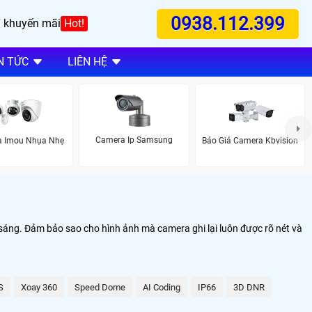
0938.112.399
 khuyến mãi
Hot!
N TỨC
LIÊN HỆ
Camera Ip Samsung
 Imou Nhụa Nhẹ
Báo Giá Camera Kbvision
 sáng. Đảm bảo sao cho hình ảnh mà camera ghi lại luôn được rõ nét và
S
Xoay 360
Speed Dome
AI Coding
IP66
3D DNR