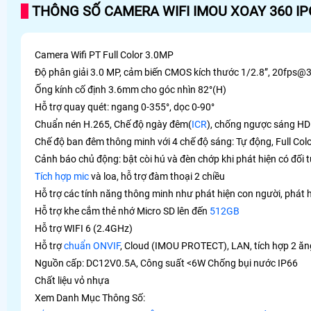
THÔNG SỐ CAMERA WIFI IMOU XOAY 360 IP
Camera Wifi PT Full Color 3.0MP
Độ phân giải 3.0 MP, cảm biến CMOS kích thước 1/2.8”, 20fps
Ống kính cố định 3.6mm cho góc nhìn 82°(H)
Hỗ trợ quay quét: ngang 0-355°, dọc 0-90°
Chuẩn nén H.265, Chế độ ngày đêm(
ICR
), chống ngược sáng H
Chế độ ban đêm thông minh với 4 chế độ sáng: Tự động, Full Co
Cảnh báo chủ động: bật còi hú và đèn chớp khi phát hiện có đối
Tích hợp mic
và loa, hỗ trợ đàm thoại 2 chiều
Hỗ trợ các tính năng thông minh như phát hiện con người, phát 
Hỗ trợ khe cắm thẻ nhớ Micro SD lên đến
512GB
Hỗ trợ WIFI 6 (2.4GHz)
Hỗ trợ
chuẩn ONVIF
, Cloud (IMOU PROTECT), LAN, tích hợp 2 ăng
Nguồn cấp: DC12V0.5A, Công suất <6W Chống bụi nước IP66
Chất liệu vỏ nhựa
Xem Danh Mục Thông Số: