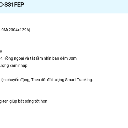
C-S31FEP
@3.0M(2304x1296)
DR
lor, Hồng ngoại và tắtTầm nhìn ban đêm 30m
 tượng xâm nhập.
hiện chuyển động, Theo dõi đối tượng Smart Tracking.
-ten giúp bắt sóng tốt hơn.