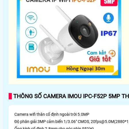
THÔNG SỐ CAMERA IMOU IPC-F52P 5MP TH
Camera wifi thân cố định ngoài trời 5.0MP
Độ phân giải 3MP cảm biến 1/3.06" CMOS, 20fps@5.0M(2880*
Ống kính cố định 2.8mm cho góc nhìn 95°(H)