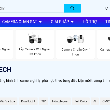
CT
CAMERA QUAN SÁT
GIẢI PHÁP
HỖ TRỢ
TI
u Ngoài
Lắp Camera Wifi Ngoài
Camera Chuẩn Onvif
Camera
Trời Imou
Imou
ECH
áng hình ảnh camera ghi lại phù hợp theo từng điều kiện môi trường ánh
Mic Và Loa
Dual Light
78°
Hồng Ngoại
Full Color
AI
CMO