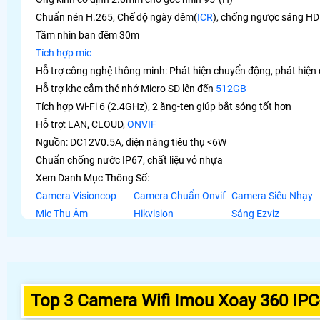
Chuẩn nén H.265, Chế độ ngày đêm(
ICR
), chống ngược sáng H
Tầm nhìn ban đêm 30m
Tích hợp mic
Hỗ trợ công nghệ thông minh: Phát hiện chuyển động, phát hiện 
Hỗ trợ khe cắm thẻ nhớ Micro SD lên đến
512GB
Tích hợp Wi-Fi 6 (2.4GHz), 2 ăng-ten giúp bắt sóng tốt hơn
Hỗ trợ: LAN, CLOUD,
ONVIF
Nguồn: DC12V0.5A, điện năng tiêu thụ <6W
Chuẩn chống nước IP67, chất liệu vỏ nhựa
Xem Danh Mục Thông Số:
Camera Visioncop
Camera Chuẩn Onvif
Camera Siêu Nhạy
Mic Thu Âm
Hikvision
Sáng Ezviz
Top 3 Camera Wifi Imou Xoay 360 IP