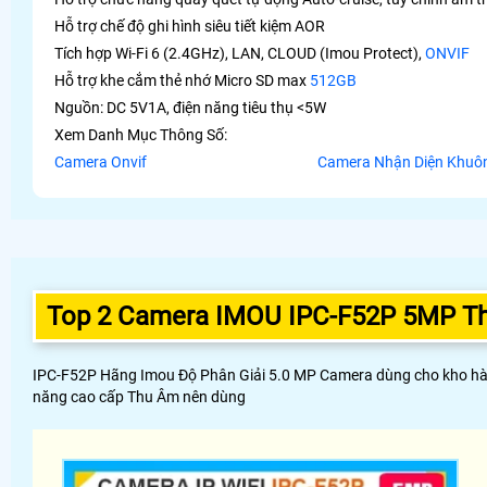
Hỗ trợ chế độ ghi hình siêu tiết kiệm AOR
Tích hợp Wi-Fi 6 (2.4GHz), LAN, CLOUD (Imou Protect),
ONVIF
Hỗ trợ khe cắm thẻ nhớ Micro SD max
512GB
Nguồn: DC 5V1A, điện năng tiêu thụ <5W
Xem Danh Mục Thông Số:
Camera Onvif
Camera Nhận Diện Khuô
Top 2 Camera IMOU IPC-F52P 5MP T
IPC-F52P Hãng Imou Độ Phân Giải 5.0 MP Camera dùng cho kho hàng
năng cao cấp Thu Âm nên dùng