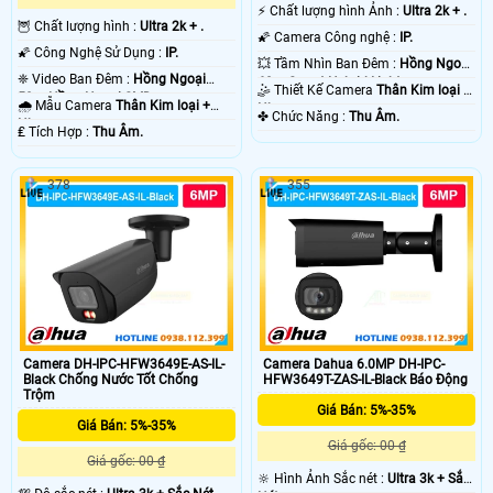
️⚡ Chất lượng hình Ảnh :
Ultra 2k + .
🦉 Chất lượng hình :
Ultra 2k + .
🌠 Camera Công nghệ :
IP.
🌠 Công Nghệ Sử Dụng :
IP.
💥 Tầm Nhìn Ban Đêm :
Hồng Ngoại
❈ Video Ban Đêm :
Hồng Ngoại
60m Smart Hybrid Light.
🤹 Thiết Kế Camera
Thân Kim loại +
50m Hồng Ngoại SMD.
🌧️ Mẫu Camera
Thân Kim loại +
Nhựa.
️✤ Chức Năng :
Thu Âm.
Nhựa.
️₤ Tích Hợp :
Thu Âm.
378
355
Camera DH-IPC-HFW3649E-AS-IL-
Camera Dahua 6.0MP DH-IPC-
Black Chống Nước Tốt Chống
HFW3649T-ZAS-IL-Black Báo Động
Trộm
Giá Bán: 5%-35%
Giá Bán: 5%-35%
Giá gốc: 00 ₫
Giá gốc: 00 ₫
🔆 Hình Ảnh Sắc nét :
Ultra 3k + Sắc