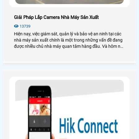
Giải Pháp Lắp Camera Nhà Máy Sản Xuất
13739
Hiện nay, việc giám sát, quản lý và bảo vệ an ninh tại các
nhà máy sản xuất chính là một trong những vấn đề đang
được nhiều chủ nhà máy quan tâm hàng đầu. Và hôm nay
An Thành Phát xin đưa ra các giải pháp lắp camera nhà
máy sản xuất sẽ giải quyết được những vấn đề an ninh
mà bạn cần. Để đi tìm hiểu sâu hơn mời bạn xem qua bài
viết dưới đây nhé!