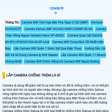
1
2
3
4
5
6
7
8
⫸
Thông Tin:
Camera Wifi Tích Hợp Đèn Pha Tapo C720 (4MP)
Kbvision
KH-N2007P
Camera Dahua 2MP DH-HAC-HDW1200MP-S5-VN
Camera
Thân Hồng Ngoại Vantech Hdcvi VP-406SC
Camera Quan Sát DAHUA
DH-IPC-HFW2431DG-4G-SP-LA-B
Camera Wifi Trong Nhà Tốt Nhất Hiện
Nay
Lắp Camera Wifi Quận 1 Giám Sát Qua Điện Thoại
Hướng Dẫn Cài
Đặt Và Sử Dụng Camera Ip Wifi Siepem
Lắp Camera Wifi Quận 11 Nhanh
Chóng Nhất
Camera Wifi Chính Hãng Và Camera Wifi Ngoài Đường
LẮP CAMERA CHỐNG TRỘM LÀ GÌ
Camera là dùng để giám sát từ xa bản thân nó đã là chống trộm. nó có thể ghi
lại hình ảnh khi có người xâm nhập, Nhưng Lắp camera chống trộm Dahua
công nghệ mới ngày nay không dừng lại ở chỗ là ghi lại hình ảnh mà camera
chống trộm Dahua còn có khả năng báo động qua điện thoại và thậm chí có
thể phát ra âm thanh ngay tại vị trí lắp camera nhằm cảnh báo cho đối tượng
xâm nhập đã bị phát hiện từ đó mà rút lui.
Camera chống trộm Dahua là một loại thiết bị chống trộm Dahua có khả năng