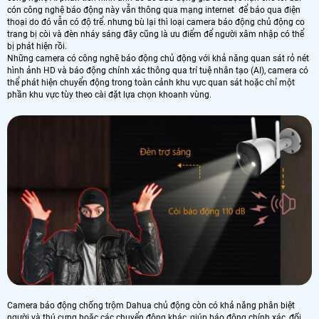
cón công nghệ báo động này vẫn thông qua mạng internet để báo qua điện
thoại do đó vẫn có độ trể. nhưng bù lại thì loại camera báo động chủ động co
trang bị còi và đèn nháy sáng đây cũng là ưu điểm để người xâm nhập có thể
bị phát hiện rồi.
Những camera có công nghê báo động chủ động với khả năng quan sát rỏ nét
hình ảnh HD và báo động chính xác thông qua trí tuệ nhân tạo (AI), camera có
thể phát hiện chuyển động trong toàn cảnh khu vực quan sát hoặc chỉ một
phần khu vực tùy theo cài đặt lựa chọn khoanh vùng.
Camera báo động chống trộm Dahua chủ động còn có khả năng phân biệt
người và thú cưng hoặc các chuyển động khác, giúp báo động chính xác, đối