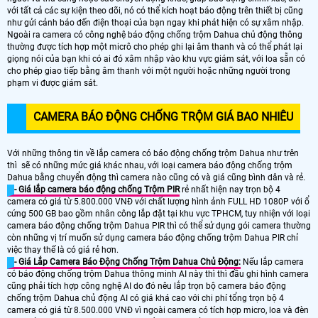
với tất cả các sự kiện theo dõi, nó có thể kích hoạt báo động trên thiết bị cũng
như gửi cảnh báo đến điện thoại của bạn ngay khi phát hiện có sự xâm nhập.
Ngoài ra camera có công nghệ báo động chống trộm Dahua chủ động thông
thường được tích hợp một micrô cho phép ghi lại âm thanh và có thể phát lại
giọng nói của bạn khi có ai đó xâm nhập vào khu vực giám sát, với loa sẵn có
cho phép giao tiếp bằng âm thanh với một người hoặc những người trong
phạm vi được giám sát.
CAMERA BÁO ĐỘNG CHỐNG TRỘM GIÁ BAO NHIÊU
Với những thông tin về lắp camera có báo động chống trộm Dahua như trên
thì sẽ có những mức giá khác nhau, với loại camera báo động chống trộm
Dahua bằng chuyển động thì camera nào cũng có và giá cũng bình dân và rẻ.
- Giá lắp camera báo động chống Trộm PIR
rẻ nhất hiện nay trọn bộ 4
camera có giá từ 5.800.000 VNĐ với chất lượng hình ảnh FULL HD 1080P với ổ
cứng 500 GB bao gồm nhân công lắp đặt tại khu vực TPHCM, tuy nhiện với loại
camera báo động chống trộm Dahua PIR thì có thể sử dụng gói camera thường
còn những vị trí muốn sử dụng camera báo động chống trộm Dahua PIR chỉ
việc thay thế là có giá rẻ hơn.
- Giá Lắp Camera Báo Động Chống Trộm Dahua Chủ Động:
Nếu lắp camera
có báo động chống trộm Dahua thông minh AI này thì thì đầu ghi hình camera
cũng phải tích hợp công nghệ AI do đó nêu lắp trọn bộ camera báo động
chống trộm Dahua chủ động AI có giá khá cao với chi phí tổng trọn bộ 4
camera có giá từ 8.500.000 VNĐ vì ngoài camera có tích hợp micro, loa và đèn