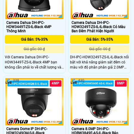
Camera Dahua DH-IPC-
Camera Dahua DH-IPC-
HDW3449T-ZS-IL-Black 4MP
HDW3249T-ZS-IL-IL-Black Có Màu
Thông Minh
Ban Đêm Phát Hiện Người
Giá Bán: 5%-35%
Giá Bán: 5%-35%
Giá gốc: 00 ₫
Giá gốc: 00 ₫
Với Camera Dahua DH-IPC-
DH-IPC-HDW3249T-ZS-IL-IL-Black nổi
HDW3449T-ZS-IL-Black 4MP bạn
bật với khả năng giám sát đêm có
không cần phải lo về chất lượng và
màu với độ phân phân giả 2.0MP
độ bền vì DH-IPC-HDW3449T-ZS-IL-
ghi hình sắc nét full color 24/7 giúp
Black có độ phân giải cao
giám sát ổn định. Với độ bền vượt
338
430
2K(4.0MP) và mic được tích hợp ghi
trợi của dòng camera dome ip
hình và âm thanh sinh động. Đặt
dahua nhờ tích hợp chóng nước
biệt với khả năng tự động ghi hình
IP67 và chống va đập IK10 camera
có màu khi phát hiện chuyển động
siêu bền trong mọi điều kiện thời tiết
vào ban đêm với tầm xa lên đến
50m
Camera Dome IP DH-IPC-
Camera 8.0MP DH-IPC-
HDW3249QM-S-IL-Black
HDBW3849E-AS-IL-Black Báo