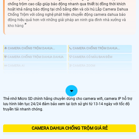
chống trộm cao cấp giúp báo động nhanh qua thiết bị đồng thời khích
hoặt khả năng báo động tại chỗ bằng đèn và còi hú.Lắp Camera Dahua
Chống Trộm với công nghệ phát hiện chuyển động camera dahua báo
động hiệu quả hơn với những giải pháp an ninh gia đình nhà xưởng và
kho hàng
🔔 CAMERA CHỐNG TRỘM DAHUA
📞 CAMERA CHỐNG TRỘM DAHUA
KBVISION
HIKVISION
🛡 CAMERA CHỐNG TRỘM DAHUA DAHUA
💡 CAMERA CÓ MÀU BAN ĐÊM
💤 CAMERA AI
🔭 CAMERA ZOOM
🏷 CAMERA STARLIGHT
👍 CAMERA 8MP UTRA 4K
🎎 CHỐNG TRỘM DAHUA CHUYÊN DỤNG
📸 LẮP CAMERA CÓ BÁO ĐỘNG CHỐNG TRỘM
Thẻ nhớ Micro SD chính hãng chuyên dùng cho camera wifi, camera IP hỗ trợ
lưu hình liên tục 24/24 đảm bảo xem lại lịch sử ghi từ 13-14 ngày với tốc độ
truyền tải nhanh chóng.
LOẠI CAMERA IP
GIÁ LẮP CAMERA
CAMERA DAHUA CHỐNG TRỘM GIÁ RẺ
🌐 Bộ 4 Camera Chống Trộm