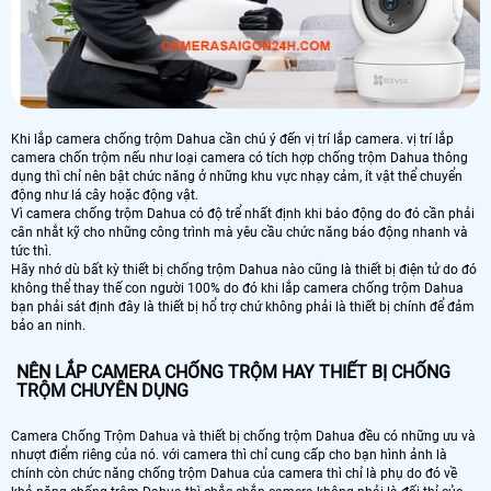
Khi lắp camera chống trộm Dahua cần chú ý đến vị trí lắp camera. vị trí lắp
camera chốn trộm nếu như loại camera có tích hợp chống trộm Dahua thông
dụng thì chỉ nên bật chức năng ở những khu vực nhạy cảm, ít vật thể chuyển
động như lá cây hoặc động vật.
Vì camera chống trộm Dahua có độ trể nhất định khi báo động do đó cần phải
cân nhắt kỹ cho những công trình mà yêu cầu chức năng báo động nhanh và
tức thì.
Hãy nhớ dù bất kỳ thiết bị chống trộm Dahua nào cũng là thiết bị điện tử do đó
không thể thay thế con người 100% do đó khi lắp camera chống trộm Dahua
bạn phải sát định đây là thiết bị hổ trợ chứ không phải là thiết bị chính để đảm
bảo an ninh.
NÊN LẮP CAMERA CHỐNG TRỘM HAY THIẾT BỊ CHỐNG
TRỘM CHUYÊN DỤNG
Camera Chống Trộm Dahua và thiết bị chống trộm Dahua đều có những ưu và
nhượt điểm riêng của nó. với camera thì chỉ cung cấp cho bạn hình ảnh là
chính còn chức năng chống trộm Dahua của camera thì chỉ là phụ do đó về