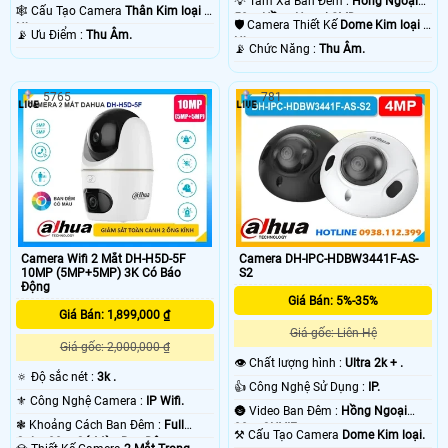
💡 Tầm Xa Ban Đêm :
Hồng Ngoại
50m Hồng Ngoại SMD.
🕸️ Cấu Tạo Camera
Thân Kim loại +
50m Hồng Ngoại SMD.
🛡 Camera Thiết Kế
Dome Kim loại +
Nhựa.
️📡 Ưu Điểm :
Thu Âm.
Nhựa.
️📡 Chức Năng :
Thu Âm.
5765
781
Camera Wifi 2 Mắt DH-H5D-5F
Camera DH-IPC-HDBW3441F-AS-
10MP (5MP+5MP) 3K Có Báo
S2
Động
Giá Bán: 5%-35%
Giá Bán: 1,899,000 ₫
Giá gốc: Liên Hệ
Giá gốc: 2,000,000 ₫
👁 Chất lượng hình :
Ultra 2k + .
🔅 Độ sắc nét :
3k .
👍 Công Nghệ Sử Dụng :
IP.
⚜️ Công Nghệ Camera :
IP Wifi.
🌚 Video Ban Đêm :
Hồng Ngoại
❃ Khoảng Cách Ban Đêm :
Full
30m ONVIF.
⚒ Cấu Tạo Camera
Dome Kim loại.
Color 30m Có Màu Ban Ðêm.