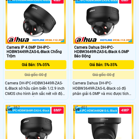
độ. Trang bị công nghệ chiếu sáng
thanh rỏ ràng. Khả năng phát hiện
kép tầm xa 50m kết hợp AI thông
người chuẩn sát nhờ AI thông minh
minh giúp nhận diện chính xác
tránh báo động giả giám sát hiệu
người và phương tiện.
quả và bền bỉ
Camera IP 4.0MP DH-IPC-
Camera Dahua DH-IPC-
HDBW3449R-ZAS-IL-Black Chống
HDBW3649R-ZAS-IL-Black 6.0MP
Trộm
Báo Động
Giá Bán: 5%-35%
Giá Bán: 5%-35%
Giá gốc: 00 ₫
Giá gốc: 00 ₫
Camera DH-IPC-HDBW3449R-ZAS-
Camera Dahua DH-IPC-
IL-Black sở hữu cảm biến 1/2.9 inch
HDBW3649R-ZAS-IL-Black có độ
CMOS cho hình ảnh sắc nét với độ
phân giải 6.0MP và mic được tích
phân giải 4MP hỗ trợ WDR 120dB
hợp sẳn trong camera giám sát vừa
giúp cân bằng ánh sáng. Kết hợp
ghi hình và âm thanh rỏ ràng. DH-
362
401
hồng ngoại và đèn ấm tầm xa 50m.
IPC-HDBW3649R-ZAS-IL-Black sử
Tích hợp micro thu âm chuẩn nén
dụng chip AI chuyên dụng giúp phát
H.265 tiết kiệm băng thông phù hợp
hiện chuyển động chính sát tuyệt
giám sát ngày đêm ổn định.
đối