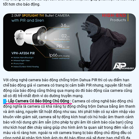
tốt hơn cho báo động.
Với công nghệ camera báo động chống trộm Dahua PIR thì có ưu điểm hạn
chế báo động giả vì camera có trang bị cảm biến PIR nhưng, nguyên tắt hoặt
động của báo động cũng thông qua mạng do đó báo động của camera cũng
sẽ có độ trễ nhất định vì do đường truyền mạng.
- Lắp Camera Có Báo Động Chủ Động :
Camera có công nghệ báo động chủ
động nghĩa là camera có khả năng tự động chống trộm Dahua bằng âm thanh
và ánh sáng, nguyên tắt hoặt động như sau. khi phát hiện có sự xâm nhập vào
khuôn viên giám sát, camera sẽ tự động kích hoạt còi hú hoặc âm thanh cảnh
báo với nội dung ghi âm sẵn (cho phép tự ghi âm lời cảnh báo của bạn) cũng
như kích hoạt đèn cháy sáng giúp cho hình ảnh ta quan sát trong đêm vẫn có
màu và rỏ ràng hơn. ngoài ra với camera trang bị báo động chủ động đều có
công nghệ AI phân tích hình ảnh do đó báo động giả sẽ được hạn chế tối đa.