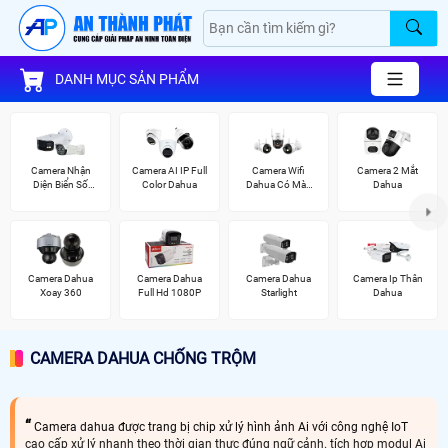
DANH MỤC SẢN PHẨM
Camera Nhận
Camera AI IP Full
Camera Wifi
Camera 2 Mắt
Diện Biển Số
Color Dahua
Dahua Có Màu
Dahua
Dahua
Ban Đêm
Camera Dahua
Camera Dahua
Camera Dahua
Camera Ip Thân
Xoay 360
Full Hd 1080P
Starlight
Dahua
CAMERA DAHUA CHỐNG TRỘM
Camera dahua được trang bị chip xử lý hình ảnh Ai với công nghệ IoT
cao cấp xử lý nhanh theo thời gian thực đúng ngữ cảnh. tích hợp modul Ai