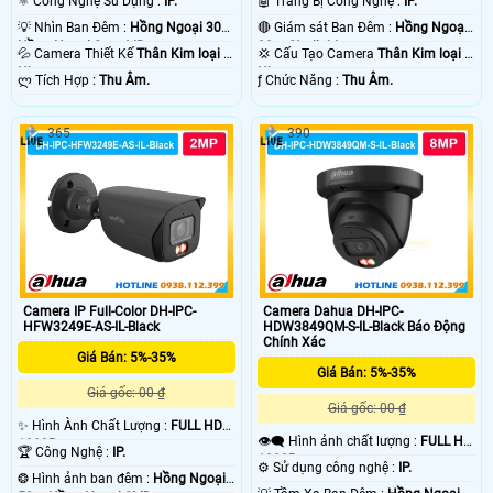
⚛️ Công Nghệ Sử Dụng :
IP.
🤖️ Trang Bị Công Nghệ :
IP.
💡 Nhìn Ban Đêm :
Hồng Ngoại 30m
🔴 Giám sát Ban Đêm :
Hồng Ngoại
Hồng Ngoại Smart IR.
30m Starlight.
💦 Camera Thiết Kế
Thân Kim loại +
💢 Cấu Tạo Camera
Thân Kim loại +
Nhựa.
Nhựa.
️ლ Tích Hợp :
Thu Âm.
️ƒ Chức Năng :
Thu Âm.
365
390
Camera IP Full-Color DH-IPC-
Camera Dahua DH-IPC-
HFW3249E-AS-IL-Black
HDW3849QM-S-IL-Black Báo Động
Chính Xác
Giá Bán: 5%-35%
Giá Bán: 5%-35%
Giá gốc: 00 ₫
Giá gốc: 00 ₫
✨ Hình Ành Chất Lượng :
FULL HD
👁️‍🗨 Hình ảnh chất lượng :
FULL HD
1080P .
🏆 Công Nghệ :
IP.
1080P .
⚙ Sử dụng công nghệ :
IP.
❂ Hình ảnh ban đêm :
Hồng Ngoại