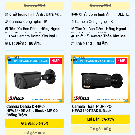
Giá gốc: 00 ₫
Giá gốc: 00 ₫
💯 Chất lượng hình Ảnh :
Ultra 4k 👍🏾
👁️‍🗨 Chất lượng hình Ảnh :
FULL HD
.
1080P .
🌠 Camera Công nghệ :
IP.
🕉️ Camera Công nghệ :
IP.
🌚 Tầm Xa Ban Đêm :
Hồng Ngoại
🌈 Tầm Xa Ban Đêm :
Hồng Ngoại
50m Hồng Ngoại SMD.
50m Hồng Ngoại SMD.
♊ Loại Camera
Dome Kim loại +
🌧️ Thiết Kế Camera
Thân Kim loại +
Nhựa.
Nhựa.
️♚ Đặt Điểm :
Thu Âm.
️ლ Khả Năng :
Thu Âm.
464
466
Camera Dahua DH-IPC-
Camera Thân IP DH-IPC-
HFW3449E-AS-IL-Black 4MP Có
HFW3449T-ZAS-IL-Black
Chống Trộm
Giá Bán: 5%-35%
Giá Bán: 5%-35%
Giá gốc: 00 ₫
Giá gốc: 00 ₫