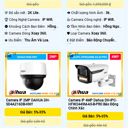
Giá gốc:
Giá gốc: 1,300,000 ₫
💯 Độ sắc nét :
2K Lite .
👁 Chất lượng hình Ảnh :
3k .
🏆 Công Nghệ Camera :
IP Wifi.
👍 Camera Công nghệ :
IP Wifi.
🌚 Khoảng Cách Ban Đêm :
Hồng
✪ Tầm Nhìn Ban Đêm :
Hồng Ngoại
Ngoại 10m Hồng Ngoại Smart IR.
10m Hồng Ngoại Smart IR.
🕸️ Camera Dòng
Xoay 360.
🛡 Loại Camera
Xoay 360.
️♚ Ưu Điểm :
Thu Âm Và Loa.
️₤ Đặt Điểm :
Báo Động Chuyển
Động.
18
21
Camera IP 2MP DAHUA DH-
Camera IP 4MP Dahua DH-IPC-
SD4A216DB-HNY
HFW2449M-AS-B-PRO Báo Động
Chính Xác
Giá Bán: 5%-35%
Giá Bán: 5%-35%
Giá gốc: Liên hệ
Giá gốc: liên hệ