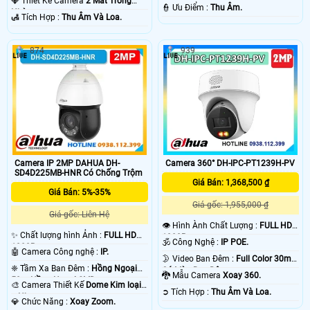
💎 Thiết Kế Camera
2 Mắt Trong
️👮 Ưu Điểm :
Thu Âm.
Nhà.
️🛃 Tích Hợp :
Thu Âm Và Loa.
874
939
Camera IP 2MP DAHUA DH-
Camera 360° DH-IPC-PT1239H-PV
SD4D225MB-HNR Có Chống Trộm
Giá Bán: 1,368,500 ₫
Giá Bán: 5%-35%
Giá gốc: 1,955,000 ₫
Giá gốc: Liên Hệ
👁 Hình Ành Chất Lượng :
FULL HD
✨ Chất lượng hình Ảnh :
FULL HD
1080P .
🕉️ Công Nghệ :
IP POE.
1080P .
🤖️ Camera Công nghệ :
IP.
🌛 Video Ban Đêm :
Full Color 30m
❈ Tầm Xa Ban Đêm :
Hồng Ngoại
Có Màu Ban Ðêm.
🐉️ Mẫu Camera
Xoay 360.
50m Hồng Ngoại SMD.
🎨 Camera Thiết Kế
Dome Kim loại
️➲ Tích Hợp :
Thu Âm Và Loa.
+ Nhựa.
️💎 Chức Năng :
Xoay Zoom.