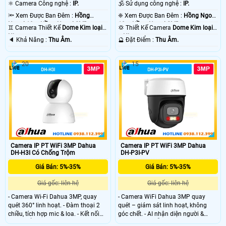
Sắc Nét .
Sắc Nét .
⚛️ Camera Công nghệ :
IP.
🕉️ Sử dụng công nghệ :
IP.
🔦 Xem Được Ban Đêm :
Hồng
❈ Xem Được Ban Đêm :
Hồng Ngoại
Ngoại 10m Hồng Ngoại SMD.
10m Hồng Ngoại SMD.
♊ Camera Thiết Kế
Dome Kim loại +
💢 Thiết Kế Camera
Dome Kim loại
Nhựa.
+ Nhựa.
️🔈 Khả Năng :
Thu Âm.
️🔮 Đặt Điểm :
Thu Âm.
20
15
Camera IP PT WiFi 3MP Dahua
Camera IP PT WiFi 3MP Dahua
DH-H3I Có Chống Trộm
DH-P3I-PV
Giá Bán: 5%-35%
Giá Bán: 5%-35%
Giá gốc: liên hệ
Giá gốc: liên hệ
- Camera Wi-Fi Dahua 3MP, quay
- Camera WiFi Dahua 3MP quay
quét 360° linh hoạt. - Đàm thoại 2
quét – giám sát linh hoạt, không
chiều, tích hợp mic & loa. - Kết nối
góc chết. - AI nhận diện người &
Wi-Fi 6 ổn định, xem từ xa qua điện
phương tiện, hỗ trợ Auto Tracking