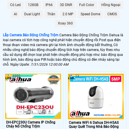
Có Led
128GB
IP66
3D DNR
Full Color
Hồng Ngoại
6.800.000 VNĐ
Lắp Camera Chống Trộm Dahua PIR
AI
Dual Light
Thân
2.0 MP
Speed Dome
CMOS
📶 Lắp 1 Camera Wifi Ip Ebitcam
Xoay 360
1.600.000 VNĐ
Lắp Camera Ip Wifi EBO2
Lắp Camera Báo Động Chống Trộm
Camera Báo Động Chống Trộm Dahua là
loại camera có tích hợp công nghệ phát hiện chuyển động rồi Post qua điện
🔗 Lắp Chống Trộm Dahua Hikvision
thoại đoạn video mà camera ghi lại hình ảnh chuyển động bất thường, Có
nhiều công nghệ báo động chuyển động tích hợp trên camera, tùy theo nhu
8.800,000 VNĐ
Camera Chống Trộm Dahua Chuyên Đêm
cầu sử dụng để chọn loại phát hiện chuyển động phù hợp như: báo động qua
hình ảnh, báo động qua PIR hoặc báo động chủ động có đèn nháy sáng tại
🔥 4 Camera Chống Trộm Dahua Giá Rẻ
chỗ. Ngày Upate:
7/31/2026 12:00:00 AM
5.000.000 VNĐ
Lắp Bộ Camera Chống Trộm Dahua Giá Rẻ
2202
13
🖥 Camera chống trộm Dahua hầu như loại camera nào cũng có khả năng
chống trộm Dahua , tuy nhiên với những loại camera chống trộm Dahua
không chuyên dụng thì có thể sẽ có những báo động giả khi không có
người, trên đây là những camera có báo động chống trộm Dahua với chức
năng thông mình có nhiều ưu điểm và có thể cấu hình để hạn chế tối đa
báo động giả.
🎁 Có thể nói
lắp camera có báo động chống trộm
là giải pháp để nâng cao
DH-EPC230U Camera IP Chống
Camera WiFi 6 Dahua DH-H5AS
chất lượng cuộc sống. tuy nhiên camera báo động chống trộm Dahua thì sẽ
Cháy Nổ Chống Trộm
Quay Quét Trong Nhà Báo Động