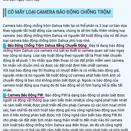
CÓ MÂY LOẠI CAMERA BÁO ĐỘNG CHỐNG TRỘM
Camera báo động chống trộm Dahua hiện tại có thể phân ra 3 loại cơ bản dựa
theo nguyên tắt hoặt động của camera, chúng ta sẽ tìm hiểu thêm những loại
camera báo động chống trộm Dahua và nguyên tắt hoặt động của nó để chọn
loại camera báo động chống trộm Dahua phù hợp nhé.
- Báo Động Chống Trộm Dahua Bằng Chuyển Động :
Đây là dạng báo động
chống trộm Dahua của camera mà bất kỳ thiết bị camera quan sát nào ngay
nay cũng sử dụng. Loại này hoặt động theo nguyên tắt là Phát hiện chuyển
động là sẽ push 1 tin nhắn qua điện thoại có cài đặt phần mềm xem camera,
tin nhắn với chuôn nhỏ và được cài đặt mặt định trên chiết camera.
Với loại báo động này thì thường có nhượt điểm là có nhiều báo động giả,
nguyên nhân là do nguyên tắt hoặt động cứ camera phát hiện hình ảnh có
chuyển động là bao chứ không phân biệt được gì. Ngoài ra báo động của
camera hoặt động qua mạng đo đó báo động sẽ có tình trạng trễ là điều tất
nhiên.
- Camera Báo Động PIR :
Báo động PIR là dạng báo động có phân biệt được
người và động vật thông qua cảm biến thân nhiệt,là công nghệ phát hiện nhiệt
và cảm biến nhiệt, được phát triển để cho phép Camera có các kích hoạt chính
xác, hạn chế tối đa kích hoặt báo động giả mà công nghệ báo động qua hình
ảnh ở trên không phân biệt được, Với Công nghệ cảm biến báo động PIR thì
cho phép cài đặt diện tích nhận dạng thân nhiệt to đến mức nào thì camera
kích hoặt báo động chống trộm Dahua qua điện thoại. do đó với công nghệ
này chúng ta có thể cài đặt cảm biến thân nhiệt lớn giúp phát hiện và kích hoặt