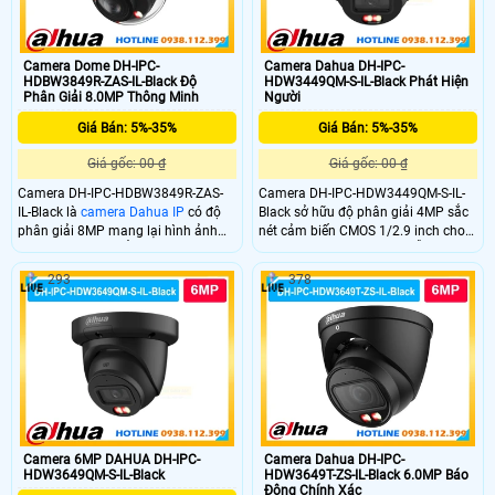
Camera Dome DH-IPC-
Camera Dahua DH-IPC-
HDBW3849R-ZAS-IL-Black Độ
HDW3449QM-S-IL-Black Phát Hiện
Phân Giải 8.0MP Thông Minh
Người
Giá Bán: 5%-35%
Giá Bán: 5%-35%
Giá gốc: 00 ₫
Giá gốc: 00 ₫
Camera DH-IPC-HDBW3849R-ZAS-
Camera DH-IPC-HDW3449QM-S-IL-
IL-Black là
camera Dahua IP
có độ
Black sở hữu độ phân giải 4MP sắc
phân giải 8MP mang lại hình ảnh
nét cảm biến CMOS 1/2.9 inch cho
sắc nét vượt trội. Ống kính zoom
hình ảnh rõ ràng cả ngày lẫn đêm
2.7–13.5mm điều chỉnh linh hoạt
có màu. Công nghệ WDR 120dB cân
293
378
góc nhìn. Công nghệ WDR 120dB
bằng sáng kết hợp đèn hồng ngoại
cân bằng sáng hiệu quả kết hợp đèn
và ánh sáng ấm tầm xa 50m giúp
hồng ngoại và ánh sáng ấm tầm xa
quan sát ổn định trong nhiều điều
50m đảm bảo giám sát rõ ràng cả
kiện thời tiết
ngày lẫn đêm.
Camera 6MP DAHUA DH-IPC-
Camera Dahua DH-IPC-
HDW3649QM-S-IL-Black
HDW3649T-ZS-IL-Black 6.0MP Báo
Động Chính Xác