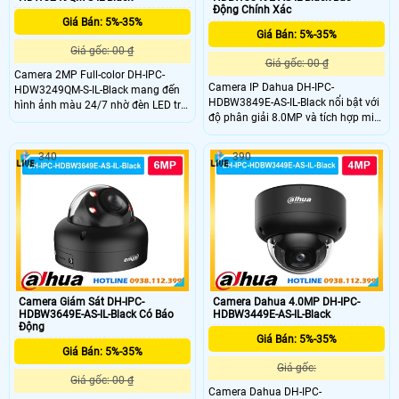
Động Chính Xác
Giá Bán: 5%-35%
Giá Bán: 5%-35%
Giá gốc: 00 ₫
Giá gốc: 00 ₫
Camera 2MP Full-color DH-IPC-
Camera IP Dahua DH-IPC-
HDW3249QM-S-IL-Black mang đến
HDBW3849E-AS-IL-Black nổi bật với
hình ảnh màu 24/7 nhờ đèn LED trợ
độ phân giải 8.0MP và tích hợp mic
sáng tích hợp. Cảm biến CMOS
ghi âm giúp ghi hình kèm âm thanh
1/2.8 inch cho độ nét ổn định kết
rỏ ràng. Camera có khả năng chống
hợp chuẩn nén H.265+ giúp tiết
340
390
nước cao IP67 và chống va đập lên
kiệm dung lượng. Ống kính 3.6mm
đến IK10 mang lại độ bền vượt trội
quan sát rộng hỗ trợ giám sát liên
cho dòng camera này.
tục cả ngày lẫn đêm với hiệu quả
cao.
Camera Giám Sát DH-IPC-
Camera Dahua 4.0MP DH-IPC-
HDBW3649E-AS-IL-Black Có Báo
HDBW3449E-AS-IL-Black
Động
Giá Bán: 5%-35%
Giá Bán: 5%-35%
Giá gốc:
Giá gốc: 00 ₫
Camera Dahua DH-IPC-