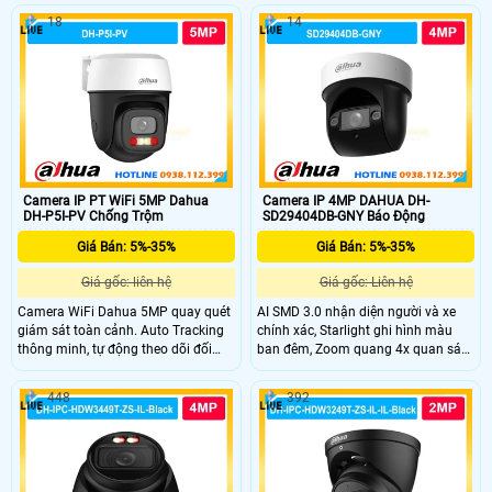
thoại.
thông minh. - Quan sát ban đêm
18
14
30m với 4 chế độ (có màu ban
đêm). - Đàm thoại 2 chiều, tích hợp
loa cảnh báo an ninh.
Camera IP PT WiFi 5MP Dahua
Camera IP 4MP DAHUA DH-
DH-P5I-PV Chống Trộm
SD29404DB-GNY Báo Động
Giá Bán: 5%-35%
Giá Bán: 5%-35%
Giá gốc: liên hệ
Giá gốc: Liên hệ
Camera WiFi Dahua 5MP quay quét
AI SMD 3.0 nhận diện người và xe
giám sát toàn cảnh. Auto Tracking
chính xác, Starlight ghi hình màu
thông minh, tự động theo dõi đối
ban đêm, Zoom quang 4x quan sát
tượng. Cảnh báo chủ động bằng còi
rõ ở nhiều khoảng cách.
hú & đèn chớp khi có xâm nhập. Ghi
448
392
hình ban đêm có màu với đèn kép
thông minh 30m. Đàm thoại 2
chiều, kết nối WiFi 6 + Bluetooth tiện
lợi