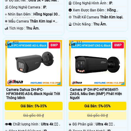
💯 Độ sắc nét :
Ultra 3k + Sắc Nét .
Nét .
🤖️ Công Nghệ Hình Ảnh :
IP.
🕉️ Công Nghệ Camera :
IP.
🌚 Xem Được Ban Đêm :
Hồng
⭐ Nhìn Ban Đêm :
Hồng Ngoại 30m
Ngoại 30m Smart Hybrid Light.
💢 Thiết Kế Camera
Thân Kim loại.
Smart Hybrid Light.
❄ Mẫu Camera
Thân Kim loại +
️🔮 Chức Năng :
Thu Âm.
Nhựa.
️🛃 Tích Hợp :
Thu Âm.
403
311
Camera Dahua DH-IPC-
Camera IP DH-IPC-HFW3849T-
HFW3849E-AS-IL-Black Ngoài Trời
ZAS-IL Màu Đen (8MP) Phát Hiện
Thông Minh
Người
Giá Bán: 5%-35%
Giá Bán: 5%-35%
Giá gốc: 00 ₫
Giá gốc: 00 ₫
👁️‍🗨 Chất lượng hình :
Ultra 4k 👍🏾 .
☀️ Độ Phân giải :
Ultra 4k 👍🏾 .