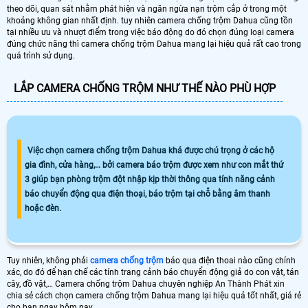
theo dõi, quan sát nhằm phát hiện và ngăn ngừa nạn trộm cắp ở trong một
khoảng không gian nhất định. tuy nhiên camera chống trộm Dahua cũng tồn
tại nhiều ưu và nhượt điểm trong việc báo động do đó chọn đúng loại camera
đúng chức năng thì camera chống trộm Dahua mang lại hiệu quả rất cao trong
quá trình sử dụng.
LẮP CAMERA CHỐNG TRỘM NHƯ THẾ NÀO PHÙ HỢP
Việc chọn camera chống trộm Dahua khá được chú trọng ở các hộ
gia đình, cửa hàng,… bởi camera báo trộm được xem như con mắt thứ
3 giúp bạn phòng trộm đột nhập kịp thời thông qua tính năng cảnh
báo chuyển động qua điện thoại, báo trộm tại chỗ bằng âm thanh
hoặc đèn.
Tuy nhiên, không phải
camera chống trộm
báo qua điện thoai nào cũng chính
xác, do đó để hạn chế các tính trang cảnh báo chuyển động giả do con vật, tán
cây, đồ vật,… Camera chống trộm Dahua chuyên nghiệp An Thành Phát xin
chia sẻ cách chọn camera chống trộm Dahua mang lại hiệu quả tốt nhất, giá rẻ
cho bạn ngay hôm nay.