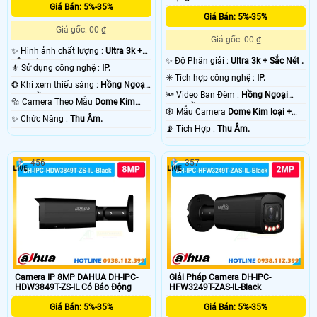
Giá Bán: 5%-35%
Giá Bán: 5%-35%
Giá gốc: 00 ₫
Giá gốc: 00 ₫
✨ Hình ảnh chất lượng :
Ultra 3k +
✨ Độ Phân giải :
Ultra 3k + Sắc Nét .
Sắc Nét .
⚜️ Sử dụng công nghệ :
IP.
✳️ Tích hợp công nghệ :
IP.
❂ Khi xem thiếu sáng :
Hồng Ngoại
🔦 Video Ban Đêm :
Hồng Ngoại
50m Hồng Ngoại SMD.
🔩 Camera Theo Mẫu
Dome Kim
45m Hồng Ngoại SMD.
🕸️ Mẫu Camera
Dome Kim loại +
loại + Nhựa.
️✨ Chức Năng :
Thu Âm.
Nhựa.
️📡 Tích Hợp :
Thu Âm.
456
357
Camera IP 8MP DAHUA DH-IPC-
Giải Pháp Camera DH-IPC-
HDW3849T-ZS-IL Có Báo Động
HFW3249T-ZAS-IL-Black
Giá Bán: 5%-35%
Giá Bán: 5%-35%