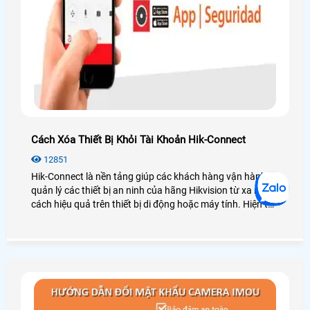
Cách Xóa Thiết Bị Khỏi Tài Khoản Hik-Connect
12851
Hik-Connect là nền tảng giúp các khách hàng vận hành và
quản lý các thiết bị an ninh của hãng Hikvision từ xa một
cách hiệu quả trên thiết bị di động hoặc máy tính. Hiện tại
hãng Hikvision hỗ trợ người dùng xóa thiết bị khỏi tài
khoản, hãy cùng An Thành Phát xem các cách dưới đây
nhé hỗ trợ người dùng xóa thiết bị khỏi tài khoản Hik-
Connect.