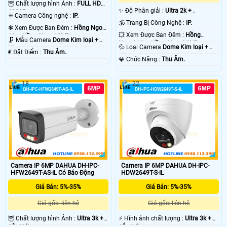
🦉 Chất lượng hình Ảnh :
FULL HD
✨ Độ Phân giải :
Ultra 2k + .
1080P .
✳️ Camera Công nghệ :
IP.
🕉️ Trang Bị Công Nghệ :
IP.
❃ Xem Được Ban Đêm :
Hồng Ngoại
💥 Xem Được Ban Đêm :
Hồng
10m Hồng Ngoại SMD.
🗜️ Mẫu Camera
Dome Kim loại +
Ngoại 10m Hồng Ngoại SMD.
💦 Loại Camera
Dome Kim loại +
Nhựa.
️₤ Đặt Điểm :
Thu Âm.
Nhựa.
️💎 Chức Năng :
Thu Âm.
18
22
Camera IP 6MP DAHUA DH-IPC-
Camera IP 6MP DAHUA DH-IPC-
HFW2649T-AS-IL Có Báo Động
HDW2649T-S-IL
Giá Bán: 5%-35%
Giá Bán: 5%-35%
Giá gốc: liên hệ
Giá gốc: liên hệ
🦉 Chất lượng hình Ảnh :
Ultra 3k +
️⚡ Hình ảnh chất lượng :
Ultra 3k +