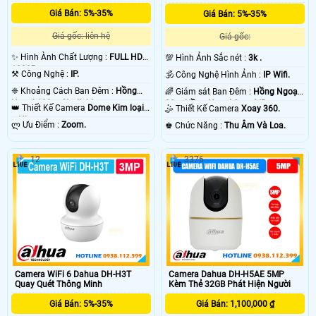
không hoàn hảo bằng 1 bộ báo động chống trộm Dahua chuyên nghiệp, vì
camera báo động chống trộm Dahua sẽ có độ trể đáng kể khoảng 2- 3 phút
Giá Bán: 5%-35%
Giá Bán: 5%-35%
sau khi xẩy ra sự cố. chắc chắc camera nào cũng vậy thôi. vì ông nghệ báo
Giá gốc: liên hệ
Giá gốc:
động chống trộm Dahua của camera hoặt động thong qua mạng internet do
đó có độ trể là do mạng chứ không phải do thiết bị camera chống trộm Dahua .
✨ Hình Ành Chất Lượng :
FULL HD
💯 Hình Ảnh Sắc nét :
3k .
💡
1080P .
⚒ Công Nghệ :
IP.
🕉️ Công Nghệ Hình Ảnh :
IP Wifi.
❈ Khoảng Cách Ban Đêm :
Hồng
🌈 Giám sát Ban Đêm :
Hồng Ngoại
Ngoại 100m Starlight.
20m Hồng Ngoại Smart IR.
👑 Thiết Kế Camera
Dome Kim loại
🤹 Thiết Kế Camera
Xoay 360.
+ Nhựa.
️ლ Ưu Điểm :
Zoom.
️♚ Chức Năng :
Thu Âm Và Loa.
12
3376
Camera WiFi 6 Dahua DH-H3T
Camera Dahua DH-H5AE 5MP
'
Quay Quét Thông Minh
Kèm Thẻ 32GB Phát Hiện Người
Giá Bán: 5%-35%
Giá Bán: 1,100,000 ₫