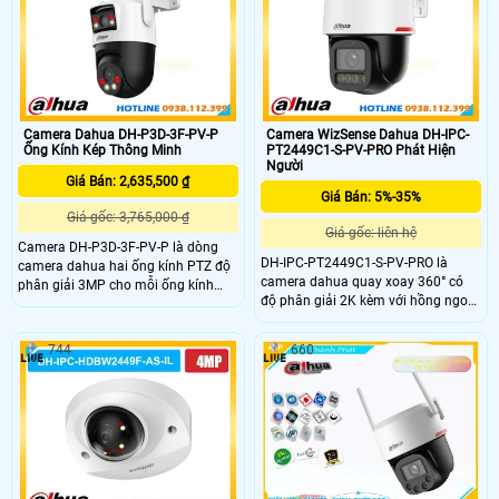
chiều.
xe chính xác có thể giám sát từ xa
qua app thích hợp gắn ngoài trời
nhờ IP66 và những nơi không có
mạng
Camera Dahua DH-P3D-3F-PV-P
Camera WizSense Dahua DH-IPC-
Ống Kính Kép Thông Minh
PT2449C1-S-PV-PRO Phát Hiện
Người
Giá Bán: 2,635,500 ₫
Giá Bán: 5%-35%
Giá gốc: 3,765,000 ₫
Giá gốc: liên hệ
Camera DH-P3D-3F-PV-P là dòng
DH-IPC-PT2449C1-S-PV-PRO là
camera dahua hai ống kính PTZ độ
camera dahua quay xoay 360° có
phân giải 3MP cho mỗi ống kính
độ phân giải 2K kèm với hồng ngoại
gồm ống PT 6 mm và ống cố định
tâm xa 30m giám sát sắc nét cả
2,8 mm cho góc rộng 89° và góc
ngày và đêm. Camera này còn hỗ
hẹp 52°. Cảm biến 1/2,9″ CMOS
744
660
trợ đàm thoại âm thành 2 chiều nhờ
khẩu độ F1.0 kèm khả năng quay
tích hợp mic vs loa có hỗ trợ tên
ngang 352° và nghiêng lên 90° giúp
miền xem từ xa qua web hoặc app
giám sát linh động. Hỗ trợ thẻ nhớ
có khả năng lưu trữ độc lập nhờ có
lên đến 256GB lưu trữ vượt trội
khay thẻ nhớ dung lượng lên đến
512GB.