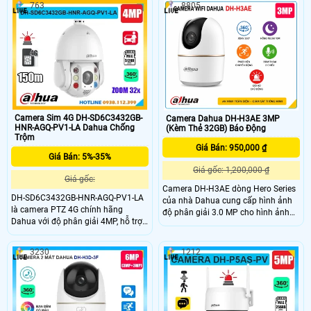
763
8805
dõi đối tượng (Auto Tracking), phát
sáng. Tầm xa ánh sáng ấm đến
hiện người và phương tiện, cùng
30m cho phép thu hình màu ban
cảnh báo bằng còi hú và đèn chớp
đêm. Chức năng thông minh như
khi phát hiện xâm nhập.
phát hiện người, phương tiện, Auto
Tracking
Camera Sim 4G DH-SD6C3432GB-
Camera Dahua DH-H3AE 3MP
HNR-AGQ-PV1-LA Dahua Chống
(Kèm Thẻ 32GB) Báo Động
Trộm
Giá Bán: 950,000 ₫
Giá Bán: 5%-35%
Giá gốc: 1,200,000 ₫
Giá gốc:
Camera DH-H3AE dòng Hero Series
DH-SD6C3432GB-HNR-AGQ-PV1-LA
của nhà Dahua cung cấp hình ảnh
là camera PTZ 4G chính hãng
độ phân giải 3.0 MP cho hình ảnh
Dahua với độ phân giải 4MP, hỗ trợ
sắc nét. Với khả năng quan sát ban
zoom quang 32x, phát hiện người
đêm rõ ràng khoảng cách đến 10m
và phương tiện chính xác. Camera
nhờ công nghệ hồng ngoại. Camera
3230
1212
tích hợp hồng ngoại tầm xa 150m,
còn giúp bảo vệ an ninh tối ưu với
có màu ban đêm trong phạm vi
phát hiện xâm nhập hú còi
50m, khả năng quay xoay 360 độ
linh hoạt. Camera hỗ trợ báo động
thông minh khe thẻ nhớ đến 512GB