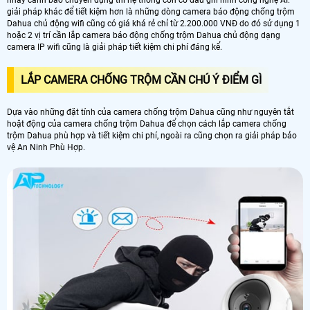
nháy cảnh báo chuyên dụng thì hệ thống còn có đầu ghi hình công nghệ AI.
giải pháp khác để tiết kiệm hơn là những dòng camera báo động chống trộm
Dahua chủ động wifi cũng có giá khá rẻ chỉ từ 2.200.000 VNĐ do đó sử dụng 1
hoặc 2 vị trí cần lắp camera báo động chống trộm Dahua chủ động dạng
camera IP wifi cũng là giải pháp tiết kiệm chi phí đáng kể.
LẮP CAMERA CHỐNG TRỘM CẦN CHÚ Ý ĐIỂM GÌ
Dựa vào những đặt tính của camera chống trộm Dahua cũng như nguyên tắt
hoặt động của camera chống trộm Dahua để chọn cách lắp camera chống
trộm Dahua phù hợp và tiết kiệm chi phí, ngoài ra cũng chọn ra giải pháp bảo
vệ An Ninh Phù Hợp.