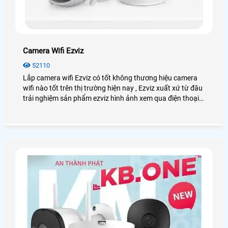
Camera Wifi Ezviz
52110
Lắp camera wifi Ezviz có tốt không thương hiệu camera
wifi nào tốt trên thị trường hiện nay , Ezviz xuất xứ từ đâu
trải nghiệm sản phẩm ezviz hình ảnh xem qua điện thoại
như thế nào, Những ưu điểm khi lắp camera wifi ezviz
cũng như chiết khấu và công ty chuyên lắp camera ezviz
tại TP HCM uy tín giá rẻ nhất Trong bài viết này sẽ giới
thiệu chi tiết về thương hiệu cũng như sản phẩm camera
ezviz