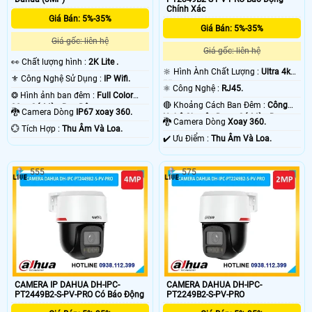
Chính Xác
Giá Bán: 5%-35%
Giá Bán: 5%-35%
Giá gốc: liên hệ
Giá gốc: liên hệ
️👀 Chất lượng hình :
2K Lite .
🔆 Hình Ành Chất Lượng :
Ultra 4k
⚜️ Công Nghệ Sử Dụng :
IP Wifi.
👍🏾 .
⚛️ Công Nghệ :
RJ45.
❂ Hình ảnh ban đêm :
Full Color
🔴 Khoảng Cách Ban Đêm :
Công
30m Có Màu Ban Ðêm.
🐉️ Camera Dòng
IP67 xoay 360.
Nghệ Chuyên Dụng Có Màu Ban
🐉️ Camera Dòng
Xoay 360.
️💮 Tích Hợp :
Thu Âm Và Loa.
Ðêm.
️✔️ Ưu Điểm :
Thu Âm Và Loa.
555
575
CAMERA IP DAHUA DH-IPC-
CAMERA DAHUA DH-IPC-
PT2449B2-S-PV-PRO Có Báo Động
PT2249B2-S-PV-PRO