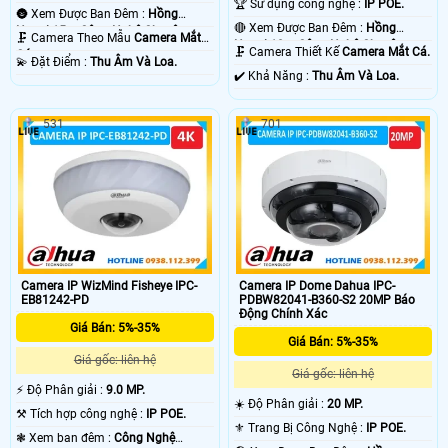
🏆 Sử dụng công nghệ :
IP POE.
🌚 Xem Được Ban Đêm :
Hồng
🔴 Xem Được Ban Đêm :
Hồng
Ngoại 15m Công Nghệ Chuyên
🗜️ Camera Theo Mẫu
Camera Mắt
Ngoại 10m Công Nghệ Chuyên
Dụng.
🗜️ Camera Thiết Kế
Camera Mắt Cá.
Cá.
️💫 Đặt Điểm :
Thu Âm Và Loa.
Dụng.
️✔️ Khả Năng :
Thu Âm Và Loa.
531
701
Camera IP WizMind Fisheye IPC-
Camera IP Dome Dahua IPC-
EB81242-PD
PDBW82041-B360-S2 20MP Báo
Động Chính Xác
Giá Bán: 5%-35%
Giá Bán: 5%-35%
Giá gốc: liên hệ
Giá gốc: liên hệ
️⚡ Độ Phân giải :
9.0 MP.
☀️ Độ Phân giải :
20 MP.
⚒ Tích hợp công nghệ :
IP POE.
⚜️ Trang Bị Công Nghệ :
IP POE.
❃ Xem ban đêm :
Công Nghệ