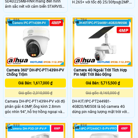
SD4D225MB-HNR mang đến hình
H.265+ với tốc độ 25/30fps@2MP.
ảnh sắc nét với cảm biến STARVIS
Trang bị ống kính 2.8mm, góc nhìn
CMOS 1/2.8 inch độ phân giải 2MP
103°, hồng ngoại 30m và LED ánh
tốc độ khung hình 60fps cùng zoom
sáng ấm cho hình ảnh có màu ban
886
784
quang học 25x mạnh mẽ hỗ trợ
đêm. Hỗ trợ quay quét ngang 345°,
Starlight ghi hình rõ trong môi
dọc 90°, tích hợp mic, đàm thoại 2
trường ánh sáng yếu tầm xa hồng
chiều.
ngoại 100m kết hợp ánh sáng ấm
50m chuẩn chống nước bụi IP67
cùng khả năng chống sét hiệu quả
Camera 360° DH-IPC-PT1439H-PV
Camera 4G Ngoài Trời Tích Hợp
Chống Trộm
Pin Mặt Trời Báo Động
Giá Bán: 1,617,000 ₫
Giá Bán: 5,715,500 ₫
Giá gốc: 2,310,000 ₫
Giá gốc: 8,165,000 ₫
Camera DH-IPC-PT1439H-PV với độ
DH-KIT/IPC-PT2449B1-
phân giải 4.0MP, ống kính 2.8mm
4GB20/M0508 là bộ camera 4G
góc nhìn 94°, hỗ trợ hồng ngoại và
dừng pin năng lượng mặt trời với
LED ánh sáng trắng 30m cho hình
khả năng ghi hình 4MP đàm thoại 2
ảnh rõ nét cả ngày lẫn đêm. Tích
chiều, hồng ngoại 30m, chống
933
834
hợp PTZ xoay ngang 345°, dọc 90°,
ngược sáng DWDR và khả năng lưu
báo động chủ động bằng còi hú và
trữ với thẻ nhớ 512GB. Camea này
đèn chớp, có mic và đàm thoại 2
có tích hợp IP giúp phân biệt người