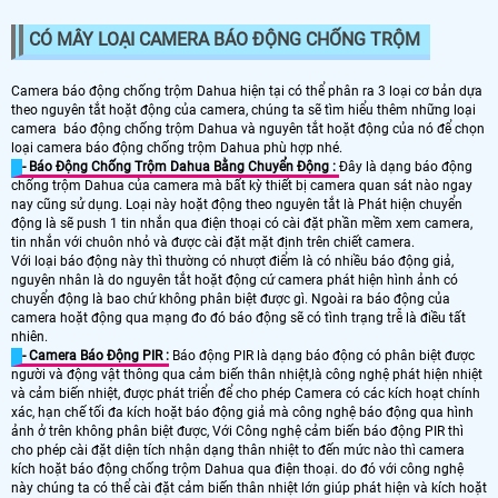
CÓ MÂY LOẠI CAMERA BÁO ĐỘNG CHỐNG TRỘM
Camera báo động chống trộm Dahua hiện tại có thể phân ra 3 loại cơ bản dựa
theo nguyên tắt hoặt động của camera, chúng ta sẽ tìm hiểu thêm những loại
camera báo động chống trộm Dahua và nguyên tắt hoặt động của nó để chọn
loại camera báo động chống trộm Dahua phù hợp nhé.
- Báo Động Chống Trộm Dahua Bằng Chuyển Động :
Đây là dạng báo động
chống trộm Dahua của camera mà bất kỳ thiết bị camera quan sát nào ngay
nay cũng sử dụng. Loại này hoặt động theo nguyên tắt là Phát hiện chuyển
động là sẽ push 1 tin nhắn qua điện thoại có cài đặt phần mềm xem camera,
tin nhắn với chuôn nhỏ và được cài đặt mặt định trên chiết camera.
Với loại báo động này thì thường có nhượt điểm là có nhiều báo động giả,
nguyên nhân là do nguyên tắt hoặt động cứ camera phát hiện hình ảnh có
chuyển động là bao chứ không phân biệt được gì. Ngoài ra báo động của
camera hoặt động qua mạng đo đó báo động sẽ có tình trạng trễ là điều tất
nhiên.
- Camera Báo Động PIR :
Báo động PIR là dạng báo động có phân biệt được
người và động vật thông qua cảm biến thân nhiệt,là công nghệ phát hiện nhiệt
và cảm biến nhiệt, được phát triển để cho phép Camera có các kích hoạt chính
xác, hạn chế tối đa kích hoặt báo động giả mà công nghệ báo động qua hình
ảnh ở trên không phân biệt được, Với Công nghệ cảm biến báo động PIR thì
cho phép cài đặt diện tích nhận dạng thân nhiệt to đến mức nào thì camera
kích hoặt báo động chống trộm Dahua qua điện thoại. do đó với công nghệ
này chúng ta có thể cài đặt cảm biến thân nhiệt lớn giúp phát hiện và kích hoặt