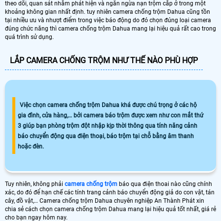
theo dõi, quan sát nhằm phát hiện và ngăn ngừa nạn trộm cắp ở trong một
khoảng không gian nhất định. tuy nhiên camera chống trộm Dahua cũng tồn
tại nhiều ưu và nhượt điểm trong việc báo động do đó chọn đúng loại camera
đúng chức năng thì camera chống trộm Dahua mang lại hiệu quả rất cao trong
quá trình sử dụng.
LẮP CAMERA CHỐNG TRỘM NHƯ THẾ NÀO PHÙ HỢP
Việc chọn camera chống trộm Dahua khá được chú trọng ở các hộ
gia đình, cửa hàng,… bởi camera báo trộm được xem như con mắt thứ
3 giúp bạn phòng trộm đột nhập kịp thời thông qua tính năng cảnh
báo chuyển động qua điện thoại, báo trộm tại chỗ bằng âm thanh
hoặc đèn.
Tuy nhiên, không phải
camera chống trộm
báo qua điện thoai nào cũng chính
xác, do đó để hạn chế các tính trang cảnh báo chuyển động giả do con vật, tán
cây, đồ vật,… Camera chống trộm Dahua chuyên nghiệp An Thành Phát xin
chia sẻ cách chọn camera chống trộm Dahua mang lại hiệu quả tốt nhất, giá rẻ
cho bạn ngay hôm nay.