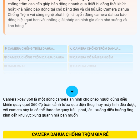
chống trộm cao cấp giúp báo động nhanh qua thiết bị đồng thời khích
hoặt khả năng báo động tại chỗ bằng đèn và còi hú.Lắp Camera Dahua
Chống Trộm với công nghệ phát hiện chuyển động camera dahua báo
động hiệu quả hơn với những giải pháp an ninh gia đình nhà xưởng và
kho hàng
🔔 CAMERA CHỐNG TRỘM DAHUA
📞 CAMERA CHỐNG TRỘM DAHUA
KBVISION
HIKVISION
🛡 CAMERA CHỐNG TRỘM DAHUA DAHUA
💡 CAMERA CÓ MÀU BAN ĐÊM
💤 CAMERA AI
🔭 CAMERA ZOOM
🏷 CAMERA STARLIGHT
👍 CAMERA 8MP UTRA 4K
🎎 CHỐNG TRỘM DAHUA CHUYÊN DỤNG
📸 LẮP CAMERA CÓ BÁO ĐỘNG CHỐNG TRỘM
Camera xoay 360 là một dòng camera an ninh cho phép người dùng điều
khiển quay quét 360 độ toàn cảnh từ xa qua điện thoại hay máy tính đều được,
với camera này ta có thể thao tác quay trái - phải, lên - xuống điều hướng ống
kính đến khu vực xung quanh mà bạn muốn
LOẠI CAMERA IP
GIÁ LẮP CAMERA
CAMERA DAHUA CHỐNG TRỘM GIÁ RẺ
🌐 Bộ 4 Camera Chống Trộm