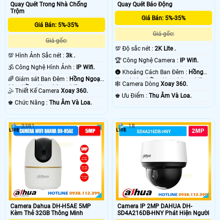
không hoàn hảo bằng 1 bộ báo động chống trộm Dahua chuyên nghiệp, vì
Quay Quét Trong Nhà Chống
Quay Quét Báo Động
camera báo động chống trộm Dahua sẽ có độ trể đáng kể khoảng 2- 3 phút
Trộm
sau khi xẩy ra sự cố. chắc chắc camera nào cũng vậy thôi. vì ông nghệ báo
Giá Bán: 5%-35%
Giá Bán: 5%-35%
động chống trộm Dahua của camera hoặt động thong qua mạng internet do
Giá gốc:
đó có độ trể là do mạng chứ không phải do thiết bị camera chống trộm Dahua .
Giá gốc:
💡
💯 Độ sắc nét :
2K Lite .
💯 Hình Ảnh Sắc nét :
3k .
🏆 Công Nghệ Camera :
IP Wifi.
🕉️ Công Nghệ Hình Ảnh :
IP Wifi.
🌚 Khoảng Cách Ban Đêm :
Hồng
🌈 Giám sát Ban Đêm :
Hồng Ngoại
Ngoại 10m Hồng Ngoại Smart IR.
🕸️ Camera Dòng
Xoay 360.
20m Hồng Ngoại Smart IR.
🤹 Thiết Kế Camera
Xoay 360.
️♚ Ưu Điểm :
Thu Âm Và Loa.
️♚ Chức Năng :
Thu Âm Và Loa.
3381
18
'
Camera Dahua DH-H5AE 5MP
Camera IP 2MP DAHUA DH-
Kèm Thẻ 32GB Thông Minh
SD4A216DB-HNY Phát Hiện Người