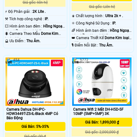
Giá gốc: liên hệ
Giá gốc: Liên hệ
️⚡ Độ Phân giải :
2K Lite .
☀️ Chất lượng hình :
Ultra 2k + .
⚒ Tích hợp công nghệ :
IP.
⚛️ Công Nghệ Sử Dụng :
IP.
💥 Hình ảnh ban đêm :
Hồng Ngoại
🌈 Hình ảnh ban đêm :
Hồng Ngoại
10m Hồng Ngoại SMD.
🐜 Camera Theo Mẫu
Dome Kim
10m Hồng Ngoại SMD.
👑 Camera Thiết Kế
Dome Kim loại
loại + Nhựa.
️🔮 Ưu Điểm :
Thu Âm.
+ Nhựa.
️🎙 Điểm Nỗi Bật :
Thu Âm.
454
5772
Camera Dahua DH-IPC-
Camera Wifi 2 Mắt DH-H5D-5F
HDW3449T-ZS-IL-Black 4MP Có
10MP (5MP+5MP) 3K
Báo Động
Giá Bán: 1,899,000 ₫
Giá Bán: 5%-35%
Giá gốc: 2,000,000 ₫
Giá gốc: 00 ₫