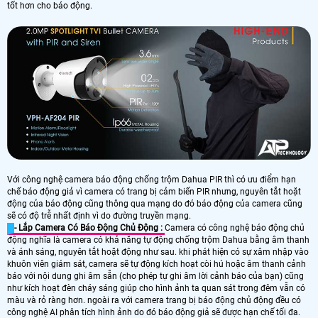
tốt hơn cho báo động.
Với công nghệ camera báo động chống trộm Dahua PIR thì có ưu điểm hạn
chế báo động giả vì camera có trang bị cảm biến PIR nhưng, nguyên tắt hoặt
động của báo động cũng thông qua mạng do đó báo động của camera cũng
sẽ có độ trễ nhất định vì do đường truyền mạng.
- Lắp Camera Có Báo Động Chủ Động :
Camera có công nghệ báo động chủ
động nghĩa là camera có khả năng tự động chống trộm Dahua bằng âm thanh
và ánh sáng, nguyên tắt hoặt động như sau. khi phát hiện có sự xâm nhập vào
khuôn viên giám sát, camera sẽ tự động kích hoạt còi hú hoặc âm thanh cảnh
báo với nội dung ghi âm sẵn (cho phép tự ghi âm lời cảnh báo của bạn) cũng
như kích hoạt đèn cháy sáng giúp cho hình ảnh ta quan sát trong đêm vẫn có
màu và rỏ ràng hơn. ngoài ra với camera trang bị báo động chủ động đều có
công nghệ AI phân tích hình ảnh do đó báo động giả sẽ được hạn chế tối đa.