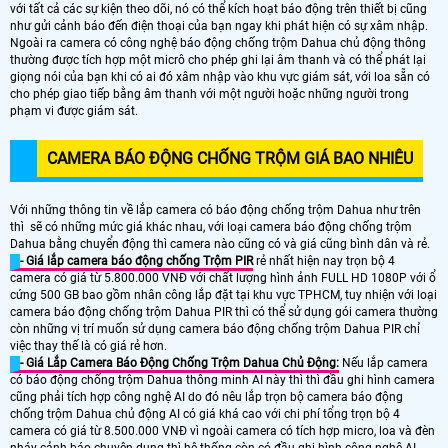
với tất cả các sự kiện theo dõi, nó có thể kích hoạt báo động trên thiết bị cũng
như gửi cảnh báo đến điện thoại của bạn ngay khi phát hiện có sự xâm nhập.
Ngoài ra camera có công nghệ báo động chống trộm Dahua chủ động thông
thường được tích hợp một micrô cho phép ghi lại âm thanh và có thể phát lại
giọng nói của bạn khi có ai đó xâm nhập vào khu vực giám sát, với loa sẵn có
cho phép giao tiếp bằng âm thanh với một người hoặc những người trong
phạm vi được giám sát.
CAMERA BÁO ĐỘNG CHỐNG TRỘM GIÁ BAO NHIÊU
Với những thông tin về lắp camera có báo động chống trộm Dahua như trên
thì sẽ có những mức giá khác nhau, với loại camera báo động chống trộm
Dahua bằng chuyển động thì camera nào cũng có và giá cũng bình dân và rẻ.
- Giá lắp camera báo động chống Trộm PIR
rẻ nhất hiện nay trọn bộ 4
camera có giá từ 5.800.000 VNĐ với chất lượng hình ảnh FULL HD 1080P với ổ
cứng 500 GB bao gồm nhân công lắp đặt tại khu vực TPHCM, tuy nhiện với loại
camera báo động chống trộm Dahua PIR thì có thể sử dụng gói camera thường
còn những vị trí muốn sử dụng camera báo động chống trộm Dahua PIR chỉ
việc thay thế là có giá rẻ hơn.
- Giá Lắp Camera Báo Động Chống Trộm Dahua Chủ Động:
Nếu lắp camera
có báo động chống trộm Dahua thông minh AI này thì thì đầu ghi hình camera
cũng phải tích hợp công nghệ AI do đó nêu lắp trọn bộ camera báo động
chống trộm Dahua chủ động AI có giá khá cao với chi phí tổng trọn bộ 4
camera có giá từ 8.500.000 VNĐ vì ngoài camera có tích hợp micro, loa và đèn