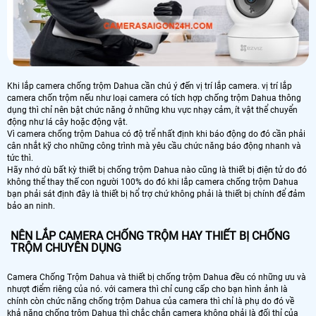
Khi lắp camera chống trộm Dahua cần chú ý đến vị trí lắp camera. vị trí lắp
camera chốn trộm nếu như loại camera có tích hợp chống trộm Dahua thông
dụng thì chỉ nên bật chức năng ở những khu vực nhạy cảm, ít vật thể chuyển
động như lá cây hoặc động vật.
Vì camera chống trộm Dahua có độ trể nhất định khi báo động do đó cần phải
cân nhắt kỹ cho những công trình mà yêu cầu chức năng báo động nhanh và
tức thì.
Hãy nhớ dù bất kỳ thiết bị chống trộm Dahua nào cũng là thiết bị điện tử do đó
không thể thay thế con người 100% do đó khi lắp camera chống trộm Dahua
bạn phải sát định đây là thiết bị hổ trợ chứ không phải là thiết bị chính để đảm
bảo an ninh.
NÊN LẮP CAMERA CHỐNG TRỘM HAY THIẾT BỊ CHỐNG
TRỘM CHUYÊN DỤNG
Camera Chống Trộm Dahua và thiết bị chống trộm Dahua đều có những ưu và
nhượt điểm riêng của nó. với camera thì chỉ cung cấp cho bạn hình ảnh là
chính còn chức năng chống trộm Dahua của camera thì chỉ là phụ do đó về
khả năng chống trộm Dahua thì chắc chắn camera không phải là đối thỉ của