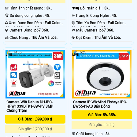
💯 Hình ảnh chất lượng :
3k .
👁️‍🗨 Độ Phân giải :
3k .
🏆 Sử dụng công nghệ :
4G.
✳️ Trang Bị Công Nghệ :
4G.
✪ Xem Được Ban Đêm :
Full Color
🔴 Tầm Xa Ban Đêm :
Full Color
40m Có Màu Ban Ðêm.
30m Có Màu Ban Ðêm.
💎 Camera Dòng
Ip67 360.
💢 Mẫu Camera
Ip67 360.
️🛃 Chức Năng :
Thu Âm Và Loa.
️💎 Đặt Điểm :
Thu Âm Và Loa.
1455
625
Camera Wifi Dahua DH-IPC-
Camera IP WizMind Fisheye IPC-
HFW1339DTK1-SW-PV 3MP
EW5541-AS Báo Động
Chống Trộm
Giá Bán: 5%-35%
Giá Bán: 1,399,000 ₫
Giá gốc: liên hệ
Giá gốc: 1,700,000 ₫
💯 Chất lượng hình :
3k .