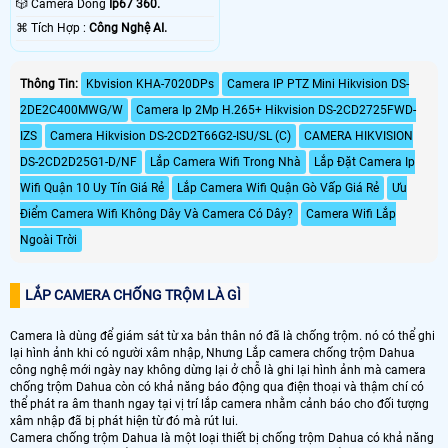
🎲 Camera Dòng
Ip67 360.
️⌘ Tích Hợp :
Công Nghệ AI.
Thông Tin:
Kbvision KHA-7020DPs
Camera IP PTZ Mini Hikvision DS-
2DE2C400MWG/W
Camera Ip 2Mp H.265+ Hikvision DS-2CD2725FWD-
IZS
Camera Hikvision DS-2CD2T66G2-ISU/SL (C)
CAMERA HIKVISION
DS-2CD2D25G1-D/NF
Lắp Camera Wifi Trong Nhà
Lắp Đặt Camera Ip
Wifi Quận 10 Uy Tín Giá Rẻ
Lắp Camera Wifi Quận Gò Vấp Giá Rẻ
Ưu
Điểm Camera Wifi Không Dây Và Camera Có Dây?
Camera Wifi Lắp
Ngoài Trời
LẮP CAMERA CHỐNG TRỘM LÀ GÌ
Camera là dùng để giám sát từ xa bản thân nó đã là chống trộm. nó có thể ghi
lại hình ảnh khi có người xâm nhập, Nhưng Lắp camera chống trộm Dahua
công nghệ mới ngày nay không dừng lại ở chỗ là ghi lại hình ảnh mà camera
chống trộm Dahua còn có khả năng báo động qua điện thoại và thậm chí có
thể phát ra âm thanh ngay tại vị trí lắp camera nhằm cảnh báo cho đối tượng
xâm nhập đã bị phát hiện từ đó mà rút lui.
Camera chống trộm Dahua là một loại thiết bị chống trộm Dahua có khả năng