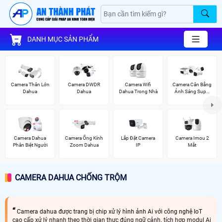
DANH MỤC SẢN PHẨM
Camera Thân Lớn
Camera DWDR
Camera Wifi
Camera Cân Bằng
Dahua
Dahua
Dahua Trong Nhà
Ánh Sáng Super
Adapt
Camera Dahua
Camera Ống Kính
Lắp Đặt Camera
Camera Imou 2
Phân Biệt Người
Zoom Dahua
IP
Mắt
CAMERA DAHUA CHỐNG TRỘM
Camera dahua được trang bị chip xử lý hình ảnh Ai với công nghệ IoT
cao cấp xử lý nhanh theo thời gian thực đúng ngữ cảnh. tích hợp modul Ai