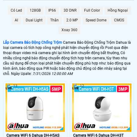
6.800.000 VNĐ
Lắp Camera Chống Trộm Dahua PIR
Có Led
128GB
IP66
3D DNR
Full Color
Hồng Ngoại
AI
Dual Light
Thân
2.0 MP
Speed Dome
CMOS
📶 Lắp 1 Camera Wifi Ip Ebitcam
Xoay 360
1.600.000 VNĐ
Lắp Camera Ip Wifi EBO2
Lắp Camera Báo Động Chống Trộm
Camera Báo Động Chống Trộm Dahua là
🔗 Lắp Chống Trộm Dahua Hikvision
loại camera có tích hợp công nghệ phát hiện chuyển động rồi Post qua điện
thoại đoạn video mà camera ghi lại hình ảnh chuyển động bất thường, Có
8.800,000 VNĐ
Camera Chống Trộm Dahua Chuyên Đêm
nhiều công nghệ báo động chuyển động tích hợp trên camera, tùy theo nhu
cầu sử dụng để chọn loại phát hiện chuyển động phù hợp như: báo động qua
🔥 4 Camera Chống Trộm Dahua Giá Rẻ
hình ảnh, báo động qua PIR hoặc báo động chủ động có đèn nháy sáng tại
chỗ. Ngày Upate:
7/31/2026 12:00:00 AM
5.000.000 VNĐ
Lắp Bộ Camera Chống Trộm Dahua Giá Rẻ
13
12
🖥 Camera chống trộm Dahua hầu như loại camera nào cũng có khả năng
chống trộm Dahua , tuy nhiên với những loại camera chống trộm Dahua
không chuyên dụng thì có thể sẽ có những báo động giả khi không có
người, trên đây là những camera có báo động chống trộm Dahua với chức
năng thông mình có nhiều ưu điểm và có thể cấu hình để hạn chế tối đa
báo động giả.
🎁 Có thể nói
lắp camera có báo động chống trộm
là giải pháp để nâng cao
chất lượng cuộc sống. tuy nhiên camera báo động chống trộm Dahua thì sẽ
Camera WiFi 6 Dahua DH-H5AS
Camera WiFi 6 Dahua DH-H3T