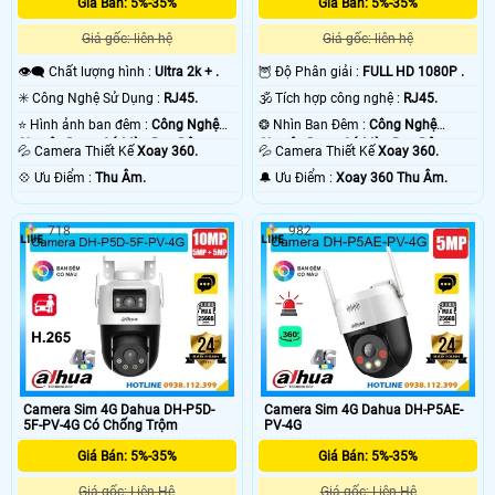
Giá Bán: 5%-35%
Giá Bán: 5%-35%
Giá gốc: liên hệ
Giá gốc: liên hệ
👁️‍🗨 Chất lượng hình :
Ultra 2k + .
🦉 Độ Phân giải :
FULL HD 1080P .
✳️ Công Nghệ Sử Dụng :
RJ45.
🕉️ Tích hợp công nghệ :
RJ45.
⭐ Hình ảnh ban đêm :
Công Nghệ
❂ Nhìn Ban Đêm :
Công Nghệ
Chuyên Dụng Có Màu Ban Ðêm.
Chuyên Dụng Có Màu Ban Ðêm.
💦 Camera Thiết Kế
Xoay 360.
💦 Camera Thiết Kế
Xoay 360.
️💠 Ưu Điểm :
Thu Âm.
️🔔 Ưu Điểm :
Xoay 360 Thu Âm.
718
982
Camera Sim 4G Dahua DH-P5D-
Camera Sim 4G Dahua DH-P5AE-
5F-PV-4G Có Chống Trộm
PV-4G
Giá Bán: 5%-35%
Giá Bán: 5%-35%
Giá gốc: Liên Hệ
Giá gốc: Liên Hệ