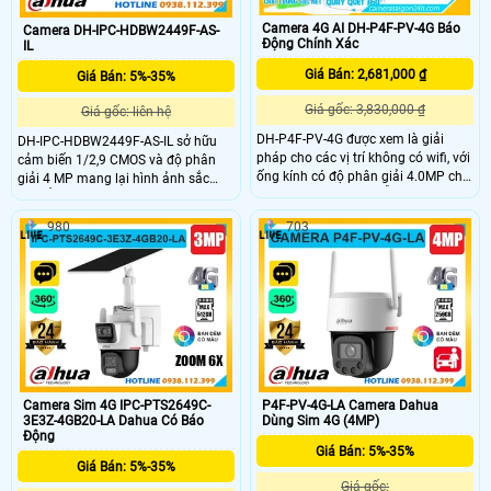
Camera 4G AI DH-P4F-PV-4G Báo
Camera DH-IPC-HDBW2449F-AS-
Động Chính Xác
IL
Giá Bán: 2,681,000 ₫
Giá Bán: 5%-35%
Giá gốc: 3,830,000 ₫
Giá gốc: liên hệ
DH-P4F-PV-4G được xem là giải
DH-IPC-HDBW2449F-AS-IL sở hữu
pháp cho các vị trí không có wifi, với
cảm biến 1/2,9 CMOS và độ phân
ống kính có độ phân giải 4.0MP cho
giải 4 MP mang lại hình ảnh sắc
ra hình ảnh sắc nét, hỗ trợ H.265+,
nét. Ống kính 2,8 mm hoặc 3,6 mm
trang bị khả năng chống sét 2000V,
với góc nhìn lên đến 101° hoặc 83°.
980
703
phù hợp lắp đặt ngoài trời chuẩn IP
Đèn hồng ngoại và đèn ánh sáng
66, có công nghệ AI được trang bị
ấm chiếu xa 30 m hỗ trợ quan sát
ban đêm. Hỗ trợ thẻ nhớ lưu trữ tối
đa 256GB và tên miền xem camera
từ xa qua app hoặc web.
Camera Sim 4G IPC-PTS2649C-
P4F-PV-4G-LA Camera Dahua
3E3Z-4GB20-LA Dahua Có Báo
Dùng Sim 4G (4MP)
Động
Giá Bán: 5%-35%
Giá Bán: 5%-35%
Giá gốc: