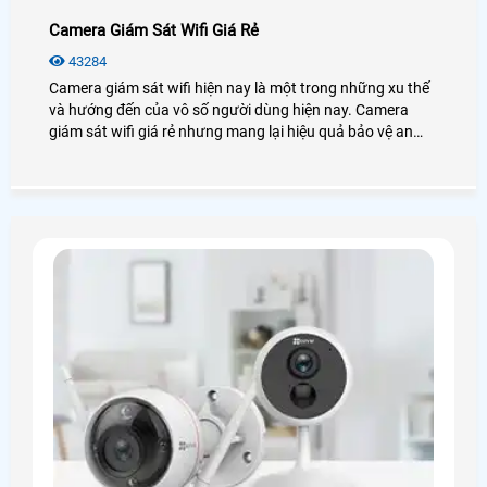
Camera Giám Sát Wifi Giá Rẻ
43284
Camera giám sát wifi hiện nay là một trong những xu thế
và hướng đến của vô số người dùng hiện nay. Camera
giám sát wifi giá rẻ nhưng mang lại hiệu quả bảo vệ an
ninh cao chất lượng nhờ các tính năng công nghệ được
tích hợp trong nó. Vậy camera giám sát wifi là gì? Chúng
hoạt động ra sao? Hãy cùng Công nghệ An Thành Phát
tìm hiểu về nó nhé!