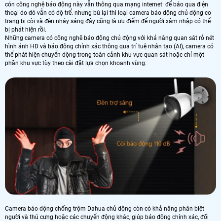
cón công nghệ báo động này vẫn thông qua mạng internet để báo qua điện
thoại do đó vẫn có độ trể. nhưng bù lại thì loại camera báo động chủ động co
trang bị còi và đèn nháy sáng đây cũng là ưu điểm để người xâm nhập có thể
bị phát hiện rồi.
Những camera có công nghê báo động chủ động với khả năng quan sát rỏ nét
hình ảnh HD và báo động chính xác thông qua trí tuệ nhân tạo (AI), camera có
thể phát hiện chuyển động trong toàn cảnh khu vực quan sát hoặc chỉ một
phần khu vực tùy theo cài đặt lựa chọn khoanh vùng.
Camera báo động chống trộm Dahua chủ động còn có khả năng phân biệt
người và thú cưng hoặc các chuyển động khác, giúp báo động chính xác, đối