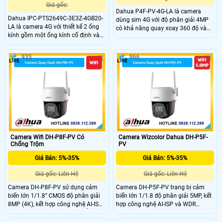
Giá gốc:
Dahua P4F-PV-4G-LA là camera
Dahua IPC-PTS2649C-3E3Z-4GB20-
dùng sim 4G với độ phân giải 4MP
LA là camera 4G với thiết kế 2 ống
có khả năng quay xoay 360 độ và
kính gồm một ống kính cố định và
đàm thoại 2 chiều tiện lợi. Camera
một ống kính quay xoay 360°, cho
hỗ trợ hồng ngoại ban đêm lên đến
hình ảnh sắc nét với độ phân giải
30m, công nghệ WizColor cho hình
935
966
3MP+3MP. Camera hỗ trợ đàm
ảnh có màu vào ban đêm, phát hiện
thoại 2 chiều, zoom quang 6x, tích
chính xác người và phương tiện
hợp báo động thông minh và hồng
thông minh. Camera còn tích hợp
ngoại tầm xa 50m công nghệ
khe thẻ nhớ hỗ trợ tối đa 256GB phù
WizColor có màu ban đêm. Với
hợp lắp đặt ở mọi nơi không cần Wi-
chuẩn camera hoạt động bền bỉ
Fi giá rẻ.
trong mọi điều kiện thời tiết giá rẻ.
Camera Wifi DH-P8F-PV Có
Camera Wizcolor Dahua DH-P5F-
Chống Trộm
PV
Giá Bán: 5%-35%
Giá Bán: 5%-35%
Giá gốc: Liên Hệ
Giá gốc: Liên Hệ
Camera DH-P8F-PV sử dụng cảm
Camera DH-P5F-PV trang bị cảm
biến lớn 1/1.8” CMOS độ phân giải
biến lớn 1/1.8 độ phân giải 5MP, kết
8MP (4K), kết hợp công nghệ AI-ISP
hợp công nghệ AI-ISP và WDR
cho hình ảnh rõ nét cả ngày lẫn
120dB cho hình ảnh rõ nét cả ngày
đêm. Hỗ trợ quay quét tự động, theo
lẫn đêm, kể cả trong điều kiện ngược