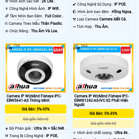
💯 Hình Ảnh Sắc nét :
2K Lite .
🌠 Công Nghệ Sử Dụng :
IP POE.
⚜️ Công Nghệ Hình Ảnh :
IP Wifi.
🌔 Hình ảnh ban đêm :
Hồng Ngoại
🌈 Tầm Nhìn Ban Đêm :
Full Color
10m Công Nghệ Chuyên Dụng.
⚒ Loại Camera
Camera Mắt Cá.
30m Có Màu Ban Ðêm.
⛓ Camera Theo Mẫu
Thân Plastic.
️⇝ Tích Hợp :
Thu Âm.
️☣️ Chức Năng :
Thu Âm Và Loa.
758
364
Camera IP WizMind Fisheye IPC-
Camera IP WizMind Fisheye IPC-
EBW5641-AS Thông Minh
EBW81242-AS-IVC-S2 Phát Hiện
Người
Giá Bán: 5%-35%
Giá Bán: 5%-35%
Giá gốc: liên hệ
Giá gốc: liên hệ
☀️ Độ Phân giải :
Ultra 3k + Sắc Nét .
🔆 Hình ảnh chất lượng :
Ultra 8k .
⚒ Trang Bị Công Nghệ :
IP POE.