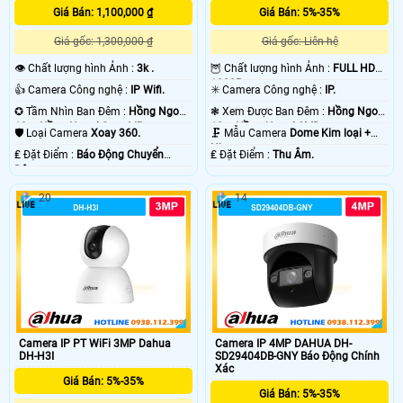
Giá Bán: 1,100,000 ₫
Giá Bán: 5%-35%
Giá gốc: 1,300,000 ₫
Giá gốc: Liên hệ
👁 Chất lượng hình Ảnh :
3k .
🦉 Chất lượng hình Ảnh :
FULL HD
1080P .
👍 Camera Công nghệ :
IP Wifi.
✳️ Camera Công nghệ :
IP.
✪ Tầm Nhìn Ban Đêm :
Hồng Ngoại
❃ Xem Được Ban Đêm :
Hồng Ngoại
10m Hồng Ngoại Smart IR.
10m Hồng Ngoại SMD.
🛡 Loại Camera
Xoay 360.
🗜️ Mẫu Camera
Dome Kim loại +
Nhựa.
️₤ Đặt Điểm :
Báo Động Chuyển
️₤ Đặt Điểm :
Thu Âm.
Động.
20
14
Camera IP PT WiFi 3MP Dahua
Camera IP 4MP DAHUA DH-
DH-H3I
SD29404DB-GNY Báo Động Chính
Xác
Giá Bán: 5%-35%
Giá Bán: 5%-35%