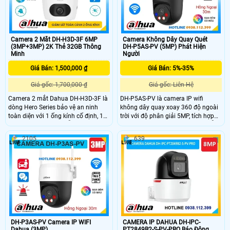
và đạt chuẩn chống nước IP66 phù
hợp lắp ngoài trời.
Camera 2 Mắt DH-H3D-3F 6MP
Camera Không Dây Quay Quét
(3MP+3MP) 2K Thẻ 32GB Thông
DH-P5AS-PV (5MP) Phát Hiện
Minh
Người
Giá Bán: 1,500,000 ₫
Giá Bán: 5%-35%
Giá gốc: 1,700,000 ₫
Giá gốc: Liên Hệ
Camera 2 mắt Dahua DH-H3D-3F là
DH-P5AS-PV là camera IP wifi
dòng Hero Series bảo vệ an ninh
không dây quay xoay 360 độ ngoài
toàn diện với 1 ống kính cố định, 1
trời với độ phân giải 5MP, tích hợp
ống kính xoay 360. Mỗi mắt có độ
báo động thông minh. Camera hỗ
phân giải 3MP cung cấp hình ảnh
trợ hồng ngoại 30m và công nghệ
2105
639
giám sát sắc nét, hỗ trợ ban đêm có
full color cho hình ảnh màu sắc rõ
màu, tích hợp mic và loa đàm thoại
nét cả ban đêm. Ngoài ra, camera
2 chiều, khả năng phát hiện phân
còn có hỗ trợ khe cắm thẻ nhớ lên
biệt người vật độ chính xác cao
đến 256GB lưu trữ hình ảnh lâu dài
và đạt chuẩn chống nước IP66, phù
hợp lắp đặt mọi điều kiện thời tiết.
DH-P3AS-PV Camera IP WIFI
CAMERA IP DAHUA DH-IPC-
Dahua (3MP)
PT2849B2-S-PV-PRO Báo Động