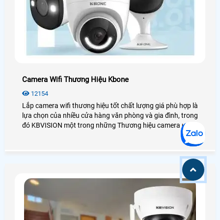
Camera Wifi Thương Hiệu Kbone
12154
Lắp camera wifi thương hiệu tốt chất lượng giá phù hợp là
lựa chọn của nhiều cửa hàng văn phòng và gia đình, trong
đó KBVISION một trong những Thương hiệu camera uy
tín trên thị trường Việt Nam, Trong đó dòng camera wifi
kbone là sản phẩm được đánh giá chất lượng trên thị
trường năm 2019. bởi mang nhiều tính ưu việt của chiết
camera wifi