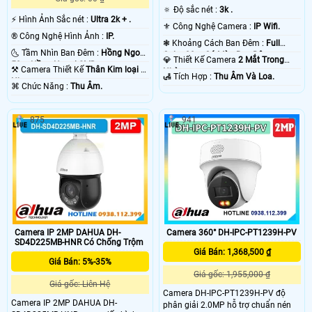
🔅 Độ sắc nét :
3k .
️⚡ Hình Ảnh Sắc nét :
Ultra 2k + .
⚜️ Công Nghệ Camera :
IP Wifi.
®️ Công Nghệ Hình Ảnh :
IP.
❃ Khoảng Cách Ban Đêm :
Full
🌜 Tầm Nhìn Ban Đêm :
Hồng Ngoại
Color 30m Có Màu Ban Ðêm.
💎 Thiết Kế Camera
2 Mắt Trong
50m Hồng Ngoại SMD.
⚒ Camera Thiết Kế
Thân Kim loại +
Nhà.
️🛃 Tích Hợp :
Thu Âm Và Loa.
Nhựa.
️⌘ Chức Năng :
Thu Âm.
875
941
Camera IP 2MP DAHUA DH-
Camera 360° DH-IPC-PT1239H-PV
SD4D225MB-HNR Có Chống Trộm
Giá Bán: 1,368,500 ₫
Giá Bán: 5%-35%
Giá gốc: 1,955,000 ₫
Giá gốc: Liên Hệ
Camera DH-IPC-PT1239H-PV độ
Camera IP 2MP DAHUA DH-
phân giải 2.0MP hỗ trợ chuẩn nén