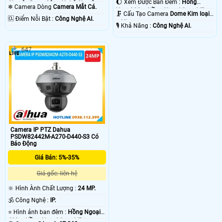
🌔 Xem Được Ban Đêm :
Hồng
Chuyên Dụng Công Nghệ Chuyên
❄ Camera Dòng
Camera Mắt Cá.
Ngoại 30m Hồng Ngoại Smart IR.
Dụng.
🗜️ Cấu Tạo Camera
Dome Kim loại
️🆑 Điểm Nỗi Bật :
Công Nghệ AI.
+ Nhựa.
️🎙 Khả Năng :
Công Nghệ AI.
647
Camera IP PTZ Dahua
PSDW82442M-A270-D440-S3 Có
Báo Động
Giá Bán: 5%-35%
Giá gốc: liên hệ
🔆 Hình Ành Chất Lượng :
24 MP.
🕉️ Công Nghệ :
IP.
⭐ Hình ảnh ban đêm :
Hồng Ngoại
400m Hồng Ngoại Smart IR.