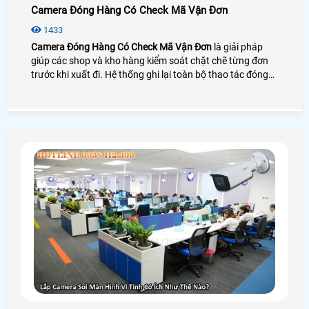
Camera Đóng Hàng Có Check Mã Vận Đơn
1433
Camera Đóng Hàng Có Check Mã Vận Đơn
là giải pháp
giúp các shop và kho hàng kiểm soát chặt chẽ từng đơn
trước khi xuất đi. Hệ thống ghi lại toàn bộ thao tác đóng
gói và soi rõ mã vận đơn ngay tại bàn làm việc giúp đối
chiếu chính xác giữa sản phẩm và thông tin đơn hàng.
Nhờ vậy doanh nghiệp giảm sai sót xử lý khiếu nại nhanh
hơn và tăng độ tin cậy cho khách mua