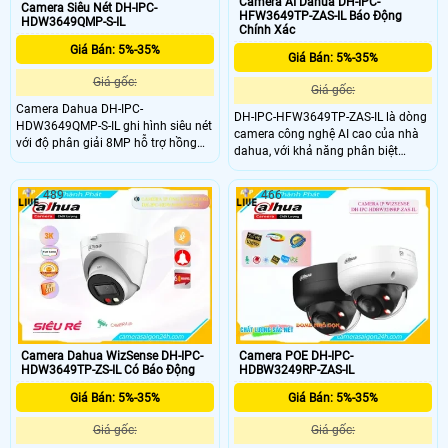
Camera AI Dahua DH-IPC-
Camera Siêu Nét DH-IPC-
HFW3649TP-ZAS-IL Báo Động
HDW3649QMP-S-IL
Chính Xác
Giá Bán: 5%-35%
Giá Bán: 5%-35%
Giá gốc:
Giá gốc:
Camera Dahua DH-IPC-
DH-IPC-HFW3649TP-ZAS-IL là dòng
HDW3649QMP-S-IL ghi hình siêu nét
camera công nghệ AI cao của nhà
với độ phân giải 8MP hỗ trợ hồng
dahua, với khả năng phân biệt
ngoại và đèn trợ sáng tầm xa 30m
người và xe, phát hiện khuôn mặt,
giúp quan sát ban đêm luôn sáng
phát hiện ở lại, phát hiện lảng vảng,
rõ. Mic thu âm tích hợp ghi lại âm
489
466
phát hiện khuôn mặt, ống kính
thanh chân thực cùng khả năng
zoom, độ nét cao 6.0MP được trang
phân biệt chuyển động thông minh
bị
của người và xe cho trải nghiệm
giám sát toàn diện.
Camera Dahua WizSense DH-IPC-
Camera POE DH-IPC-
HDW3649TP-ZS-IL Có Báo Động
HDBW3249RP-ZAS-IL
Giá Bán: 5%-35%
Giá Bán: 5%-35%
Giá gốc:
Giá gốc: