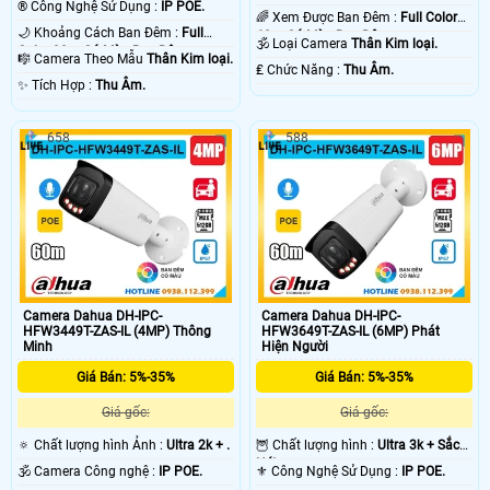
®️ Công Nghệ Sử Dụng :
IP POE.
🌈 Xem Được Ban Đêm :
Full Color
🌙 Khoảng Cách Ban Đêm :
Full
60m Có Màu Ban Ðêm.
🕉️ Loại Camera
Thân Kim loại.
Color 30m Có Màu Ban Ðêm.
🎼️ Camera Theo Mẫu
Thân Kim loại.
️₤ Chức Năng :
Thu Âm.
️✨ Tích Hợp :
Thu Âm.
658
588
Camera Dahua DH-IPC-
Camera Dahua DH-IPC-
HFW3449T-ZAS-IL (4MP) Thông
HFW3649T-ZAS-IL (6MP) Phát
Minh
Hiện Người
Giá Bán: 5%-35%
Giá Bán: 5%-35%
Giá gốc:
Giá gốc:
🔅 Chất lượng hình Ảnh :
Ultra 2k + .
🦉 Chất lượng hình :
Ultra 3k + Sắc
Nét .
🕉️ Camera Công nghệ :
IP POE.
⚜️ Công Nghệ Sử Dụng :
IP POE.