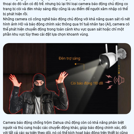
thoại do đó vẫn có độ trể. nhưng bù lại thì loại camera báo động chủ động co
trang bị còi và đèn nháy sáng đây cũng là ưu điểm để người xâm nhập có thể
bị phát hiện rồi.
Những camera có công nghê báo động chủ động với khả năng quan sát rỏ nét
hình ảnh HD và báo động chính xác thông qua trí tuệ nhân tạo (AI), camera có
thể phát hiện chuyển động trong toàn cảnh khu vực quan sát hoặc chỉ một
phần khu vực tùy theo cài đặt lựa chọn khoanh vùng.
Camera báo động chống trộm Dahua chủ động còn có khả năng phân biệt
người và thú cưng hoặc các chuyển động khác, giúp báo động chính xác, đối
với tất cả các sự kiện theo dõi, nó có thể kích hoạt báo động trên thiết bị cũng