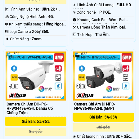
🔆 Hình Ành Chất Lượng :
FULL HD
🦉 Hình Ảnh Sắc nét :
Ultra 2k + .
1080P .
✳️ Công Nghệ :
IP POE.
🕉️ Công Nghệ Hình Ảnh :
4G.
🌚 Khoảng Cách Ban Đêm :
Full
❃ Khi xem thiếu sáng :
Hồng Ngoại
Color 50m Có Màu Ban Ðêm.
⚒ Camera Dòng
Thân Kim loại.
150m Có Màu Ban Ðêm.
🎼️ Loại Camera
Xoay 360.
️🆑 Tích Hợp :
Thu Âm.
️🔈 Chức Năng :
Zoom.
591
633
Camera Ghi Âm DH-IPC-
Camera Ghi Âm DH-IPC-
HFW3449E-AS-IL Dahua Có
HFW3649E-AS-IL (6MP)
Chống Trộm
Giá Bán: 5%-35%
Giá Bán: 5%-35%
Giá gốc:
Giá gốc:
☀️ Chất lượng hình :
Ultra 3k + Sắc