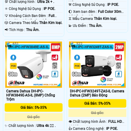
💯 Chất lượng hình :
Ultra 2k + .
Nét .
⚒ Công Nghệ Sử Dụng :
IP POE.
⚛️ Công Nghệ Sử Dụng :
IP POE.
🌔 Xem ban đêm :
Full Color 30m
💡 Khoảng Cách Ban Đêm :
Full
Có Màu Ban Ðêm.
♊ Mẫu Camera
Thân Kim loại.
Color 50m Có Màu Ban Ðêm.
🎲 Camera Theo Mẫu
Thân Kim loại.
️💫 Ưu Điểm :
Thu Âm.
️📢 Tích Hợp :
Thu Âm.
651
522
Camera Dahua DH-IPC-
DH-IPC-HFW3249T-ZAS-IL Camera
HFW3849E-AS-IL (8MP) Chống
Dahua (2MP) Báo Động
Trộm
Giá Bán: 5%-35%
Giá Bán: 5%-35%
Giá gốc:
Giá gốc:
👁 Chất lượng hình Ảnh :
FULL HD
✨ Chất lượng hình :
Ultra 4k 👍🏾 .
1080P .
👍 Camera Công nghệ :
IP POE.