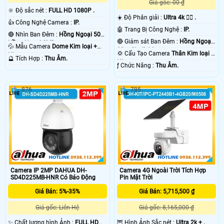
Giá gốc: 00 ₫
🔆 Độ sắc nét :
FULL HD 1080P .
☀️ Độ Phân giải :
Ultra 4k 👍🏾 .
👍 Công Nghệ Camera :
IP.
🤖️ Trang Bị Công Nghệ :
IP.
🔴 Nhìn Ban Đêm :
Hồng Ngoại 50m
🔴 Giám sát Ban Đêm :
Hồng Ngoại
Hồng Ngoại SMD.
💦 Mẫu Camera
Dome Kim loại +
30m Starlight.
💢 Cấu Tạo Camera
Thân Kim loại +
Nhựa.
️🔮 Tích Hợp :
Thu Âm.
Nhựa.
️ƒ Chức Năng :
Thu Âm.
876
785
Camera IP 2MP DAHUA DH-
Camera 4G Ngoài Trời Tích Hợp
SD4D225MB-HNR Có Báo Động
Pin Mặt Trời
Giá Bán: 5%-35%
Giá Bán: 5,715,500 ₫
Giá gốc: Liên Hệ
Giá gốc: 8,165,000 ₫
✨ Chất lượng hình Ảnh :
FULL HD
🦉 Hình Ảnh Sắc nét :
Ultra 2k + .