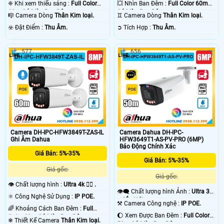
❈ Khi xem thiếu sáng :
Full Color
💥 Nhìn Ban Đêm :
Full Color 60m
60m Có Màu Ban Ðêm.
Có Màu Ban Ðêm.
🎼️ Camera Dòng
Thân Kim loại.
♊ Camera Dòng
Thân Kim loại.
️☣️ Đặt Điểm :
Thu Âm.
️➲ Tích Hợp :
Thu Âm.
577
656
Camera DH-IPC-HFW3849T-ZAS-IL
Camera Dahua DH-IPC-
Ghi Âm Dahua
HFW3649T1-AS-PV-PRO (6MP)
Báo Động Chính Xác
Giá Bán: 5%-35%
Giá Bán: 5%-35%
Giá gốc:
Giá gốc:
👁 Chất lượng hình :
Ultra 4k 👍🏾 .
👁️‍🗨 Chất lượng hình Ảnh :
Ultra 3k
⚛️ Công Nghệ Sử Dụng :
IP POE.
+ Sắc Nét .
⚒ Camera Công nghệ :
IP POE.
🌈 Khoảng Cách Ban Đêm :
Full
🌔 Xem Được Ban Đêm :
Full Color
Color 60m Có Màu Ban Ðêm.
❄ Thiết Kế Camera
Thân Kim loại.
50m Có Màu Ban Ðêm.