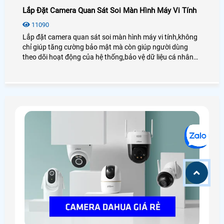
Lắp Đặt Camera Quan Sát Soi Màn Hình Máy Vi Tính
11090
Lắp đặt camera quan sát soi màn hình máy vi tính,không
chỉ giúp tăng cường bảo mật mà còn giúp người dùng
theo dõi hoạt động của hệ thống,bảo vệ dữ liệu cá nhân
hoặc giám sát công việc trong các môi trường làm việc
chuyên nghiệp. Việc lựa chọn camera phù hợp và cài đặt
đúng cách sẽ giúp bạn tận dụng tối đa lợi ích của hệ thống
giám sát này.