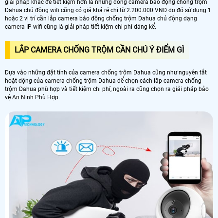
giải pháp khác để tiết kiệm hơn là những dòng camera báo động chống trộm
Dahua chủ động wifi cũng có giá khá rẻ chỉ từ 2.200.000 VNĐ do đó sử dụng 1
hoặc 2 vị trí cần lắp camera báo động chống trộm Dahua chủ động dạng
camera IP wifi cũng là giải pháp tiết kiệm chi phí đáng kể.
LẮP CAMERA CHỐNG TRỘM CẦN CHÚ Ý ĐIỂM GÌ
Dựa vào những đặt tính của camera chống trộm Dahua cũng như nguyên tắt
hoặt động của camera chống trộm Dahua để chọn cách lắp camera chống
trộm Dahua phù hợp và tiết kiệm chi phí, ngoài ra cũng chọn ra giải pháp bảo
vệ An Ninh Phù Hợp.