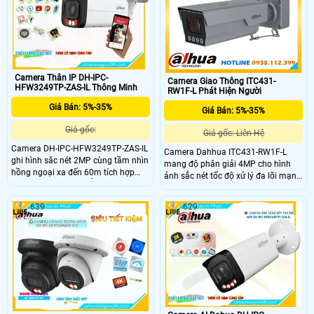
phương tiện hạn chế cảnh báo giả
sáng DWDR
giúp giám sát hiệu quả hơn
Camera Thân IP DH-IPC-
Camera Giao Thông ITC431-
HFW3249TP-ZAS-IL Thông Minh
RW1F-L Phát Hiện Người
Giá Bán: 5%-35%
Giá Bán: 5%-35%
Giá gốc:
Giá gốc: Liên Hệ
Camera DH-IPC-HFW3249TP-ZAS-IL
Camera Dahhua ITC431-RW1F-L
ghi hình săc nét 2MP cùng tầm nhìn
mang độ phân giải 4MP cho hình
hồng ngoại xa đến 60m tích hợp
ảnh sắc nét tốc độ xử lý đa lõi mạnh
Mic và loa tích hợp hỗ trợ đàm thoại
mẽ cùng cảm biến CMOS 1/1.8 inch
hai chiều thuận tiện. Nhờ khả năng
độ nhạy sáng 0.0001lux hỗ trợ chụp
639
629
nhận diện thông minh và phân tích
biển số tỉ lệ chuẩn cao phát hiện
chính xác chuyển động camera này
phương tiện tới 180kmh chống
đáp ứng tốt nhu cầu giám sát an
ngược sáng 140dB tích hợp LED
ninh ngoài trời
sáng ấm chuẩn IP67 IK10 cùng GPS
Positioning