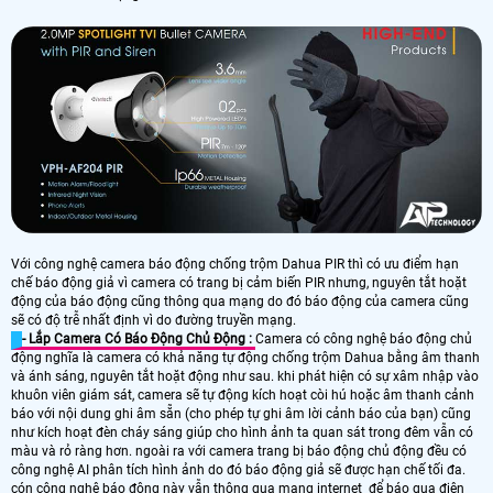
Với công nghệ camera báo động chống trộm Dahua PIR thì có ưu điểm hạn
chế báo động giả vì camera có trang bị cảm biến PIR nhưng, nguyên tắt hoặt
động của báo động cũng thông qua mạng do đó báo động của camera cũng
sẽ có độ trễ nhất định vì do đường truyền mạng.
- Lắp Camera Có Báo Động Chủ Động :
Camera có công nghệ báo động chủ
động nghĩa là camera có khả năng tự động chống trộm Dahua bằng âm thanh
và ánh sáng, nguyên tắt hoặt động như sau. khi phát hiện có sự xâm nhập vào
khuôn viên giám sát, camera sẽ tự động kích hoạt còi hú hoặc âm thanh cảnh
báo với nội dung ghi âm sẵn (cho phép tự ghi âm lời cảnh báo của bạn) cũng
như kích hoạt đèn cháy sáng giúp cho hình ảnh ta quan sát trong đêm vẫn có
màu và rỏ ràng hơn. ngoài ra với camera trang bị báo động chủ động đều có
công nghệ AI phân tích hình ảnh do đó báo động giả sẽ được hạn chế tối đa.
cón công nghệ báo động này vẫn thông qua mạng internet để báo qua điện