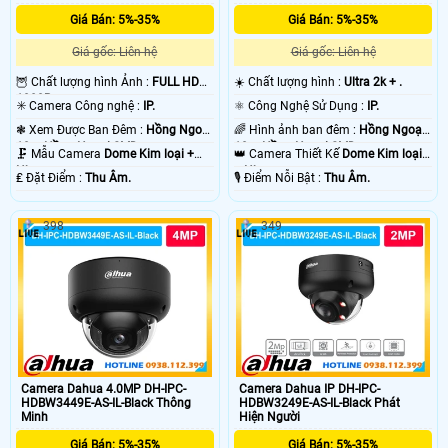
không hoàn hảo bằng 1 bộ báo động chống trộm Dahua chuyên nghiệp, vì
camera báo động chống trộm Dahua sẽ có độ trể đáng kể khoảng 2- 3 phút
Giá Bán: 5%-35%
Giá Bán: 5%-35%
sau khi xẩy ra sự cố. chắc chắc camera nào cũng vậy thôi. vì ông nghệ báo
Giá gốc: Liên hệ
Giá gốc: Liên hệ
động chống trộm Dahua của camera hoặt động thong qua mạng internet do
đó có độ trể là do mạng chứ không phải do thiết bị camera chống trộm Dahua .
🦉 Chất lượng hình Ảnh :
FULL HD
☀️ Chất lượng hình :
Ultra 2k + .
💡
1080P .
✳️ Camera Công nghệ :
IP.
⚛️ Công Nghệ Sử Dụng :
IP.
❃ Xem Được Ban Đêm :
Hồng Ngoại
🌈 Hình ảnh ban đêm :
Hồng Ngoại
10m Hồng Ngoại SMD.
10m Hồng Ngoại SMD.
🗜️ Mẫu Camera
Dome Kim loại +
👑 Camera Thiết Kế
Dome Kim loại
Nhựa.
+ Nhựa.
️₤ Đặt Điểm :
Thu Âm.
️🎙 Điểm Nỗi Bật :
Thu Âm.
398
349
Camera Dahua 4.0MP DH-IPC-
Camera Dahua IP DH-IPC-
'
HDBW3449E-AS-IL-Black Thông
HDBW3249E-AS-IL-Black Phát
Minh
Hiện Người
Giá Bán: 5%-35%
Giá Bán: 5%-35%