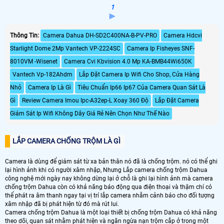
1
⫸
Thông Tin:
Camera Dahua DH-SD2C400NA-B-PV-PRO
Camera Hdcvi
Starlight Dome 2Mp Vantech VP-2224SC
Camera Ip Fisheyes SNF-
8010VM -Wisenet
Camera Cvi Kbvision 4.0 Mp KA-BMB44Wi650K
Vantech Vp-182Ahdm
Lắp Đặt Camera Ip Wifi Cho Shop, Cửa Hàng
Nhỏ
Camera Ip Là Gì
Tiêu Chuẩn Ip66 Ip67 Của Camera Quan Sát Là
Gì
Review Camera Imou Ipc-A32ep-L Xoay 360 Độ
Lắp Đặt Camera
Giám Sát Ip Wifi Không Dây Giá Rẻ Nên Chọn Như Thế Nào
LẮP CAMERA CHỐNG TRỘM LÀ GÌ
Camera là dùng để giám sát từ xa bản thân nó đã là chống trộm. nó có thể ghi
lại hình ảnh khi có người xâm nhập, Nhưng Lắp camera chống trộm Dahua
công nghệ mới ngày nay không dừng lại ở chỗ là ghi lại hình ảnh mà camera
chống trộm Dahua còn có khả năng báo động qua điện thoại và thậm chí có
thể phát ra âm thanh ngay tại vị trí lắp camera nhằm cảnh báo cho đối tượng
xâm nhập đã bị phát hiện từ đó mà rút lui.
Camera chống trộm Dahua là một loại thiết bị chống trộm Dahua có khả năng
theo dõi, quan sát nhằm phát hiện và ngăn ngừa nạn trộm cắp ở trong một