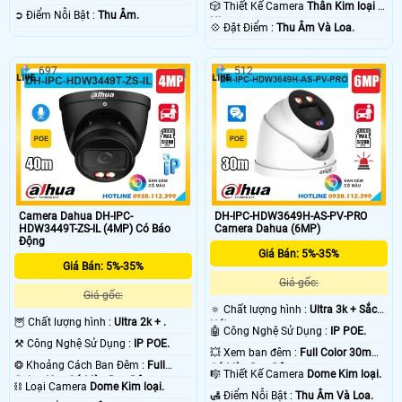
🎲 Thiết Kế Camera
Thân Kim loại +
️➲ Điểm Nỗi Bật :
Thu Âm.
Nhựa.
️💠 Đặt Điểm :
Thu Âm Và Loa.
697
512
Camera Dahua DH-IPC-
DH-IPC-HDW3649H-AS-PV-PRO
HDW3449T-ZS-IL (4MP) Có Báo
Camera Dahua (6MP)
Động
Giá Bán: 5%-35%
Giá Bán: 5%-35%
Giá gốc:
Giá gốc:
🔅 Chất lượng hình :
Ultra 3k + Sắc
🦉 Chất lượng hình :
Ultra 2k + .
Nét .
🤖️ Công Nghệ Sử Dụng :
IP POE.
⚒ Công Nghệ Sử Dụng :
IP POE.
💥 Xem ban đêm :
Full Color 30m
❂ Khoảng Cách Ban Đêm :
Full
Có Màu Ban Ðêm.
🎼️ Thiết Kế Camera
Dome Kim loại.
Color 40m Có Màu Ban Ðêm.
⛓ Loại Camera
Dome Kim loại.
️🛃 Điểm Nỗi Bật :
Thu Âm Và Loa.