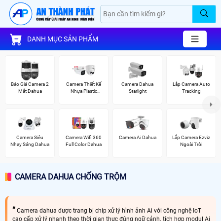
DANH MỤC SẢN PHẨM
Báo Giá Camera 2
Camera Thiết Kế
Camera Dahua
Lắp Camera Auto
Mắt Dahua
Nhựa Plastic
Starlight
Tracking
Dahua
Camera Siêu
Camera Wifi 360
Camera Ai Dahua
Lắp Camera Ezviz
Nhạy Sáng Dahua
Full Color Dahua
Ngoài Trời
CAMERA DAHUA CHỐNG TRỘM
Camera dahua được trang bị chip xử lý hình ảnh Ai với công nghệ IoT
cao cấp xử lý nhanh theo thời gian thực đúng ngữ cảnh. tích hợp modul Ai