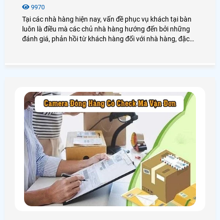
9970
Tại các nhà hàng hiện nay, vấn đề phục vụ khách tại bàn
luôn là điều mà các chủ nhà hàng hướng đến bởi những
đánh giá, phản hồi từ khách hàng đối với nhà hàng, đặc
biệt là tình trạng bắt khách đợi lâu, hay ra món thiếu. Điều
này làm ảnh hưởng đến uy tín của nhà hàng, chính vì vậy
mà An THành PHát xin được giới thiệu đến quý khách một
giải pháp phần mềm gọi món nhà hàng giúp tối ưu mọi
quy trình phục vụ khách hàng