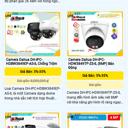
độ phân giải 2K kèm với hồng ngoại
sáng ấm tầm xa đến 50m. Hỗ trợ
tâm xa 30m giám sát sắc nét cả
thẻ nhớ 512GB, nguồn 12VDC/PoE,
ngày và đêm. Camera này còn hỗ
đạt chuẩn chống nước IP67 cùng
700
625
trợ đàm thoại âm thành 2 chiều nhờ
các tính năng AI thông minh như
tích hợp mic vs loa có hỗ trợ tên
phát hiện xâm nhập, phân loại
miền xem từ xa qua web hoặc app
người và phương tiện.
có khả năng lưu trữ độc lập nhờ có
khay thẻ nhớ dung lượng lên đến
512GB.
Camera Dahua DH-IPC-
Camera Dahua DH-IPC-
HDBW3849EP-AS-IL Chống Trộm
HDW3849TP-ZS-IL (8MP) Báo
Động
Giá Bán: 5%-35%
Giá Bán: 5%-35%
Giá gốc: 8,000,000 ₫
Giá gốc:
Loại Camera DH-IPC-HDBW3849EP-
Camera DH-IPC-HDW3849TP-ZS-IL
AS-IL là một Camera dạng dome
mang đến hình ảnh siêu nét 8MP
trong nhà sắc nét tích hợp thuật
với khả năng ghi hình rõ ràng ngay
toán AI deep learning để phân biệt
cả ban đêm nhờ hồng ngoại 50m và
người và phương tiện là camera ip
đèn LED ánh sáng ấm 40m Mic thu
poe cung cấp cấp nguồn qua dây
661
669
âm tích hợp giúp lưu lại âm thanh
tín hiệu và kết hợp với khả năng ánh
chuẩn xác trong mọi tình huống AI
sáng kép vừa hồng ngoại vừa đèn
thông minh phân biệt người và
trợ sáng. Với trang bị chống ngược