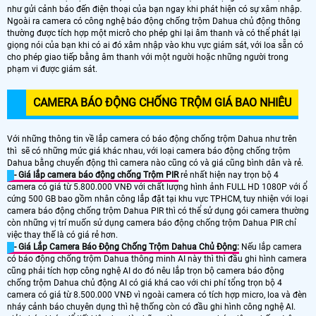
như gửi cảnh báo đến điện thoại của bạn ngay khi phát hiện có sự xâm nhập.
Ngoài ra camera có công nghệ báo động chống trộm Dahua chủ động thông
thường được tích hợp một micrô cho phép ghi lại âm thanh và có thể phát lại
giọng nói của bạn khi có ai đó xâm nhập vào khu vực giám sát, với loa sẵn có
cho phép giao tiếp bằng âm thanh với một người hoặc những người trong
phạm vi được giám sát.
CAMERA BÁO ĐỘNG CHỐNG TRỘM GIÁ BAO NHIÊU
Với những thông tin về lắp camera có báo động chống trộm Dahua như trên
thì sẽ có những mức giá khác nhau, với loại camera báo động chống trộm
Dahua bằng chuyển động thì camera nào cũng có và giá cũng bình dân và rẻ.
- Giá lắp camera báo động chống Trộm PIR
rẻ nhất hiện nay trọn bộ 4
camera có giá từ 5.800.000 VNĐ với chất lượng hình ảnh FULL HD 1080P với ổ
cứng 500 GB bao gồm nhân công lắp đặt tại khu vực TPHCM, tuy nhiện với loại
camera báo động chống trộm Dahua PIR thì có thể sử dụng gói camera thường
còn những vị trí muốn sử dụng camera báo động chống trộm Dahua PIR chỉ
việc thay thế là có giá rẻ hơn.
- Giá Lắp Camera Báo Động Chống Trộm Dahua Chủ Động:
Nếu lắp camera
có báo động chống trộm Dahua thông minh AI này thì thì đầu ghi hình camera
cũng phải tích hợp công nghệ AI do đó nêu lắp trọn bộ camera báo động
chống trộm Dahua chủ động AI có giá khá cao với chi phí tổng trọn bộ 4
camera có giá từ 8.500.000 VNĐ vì ngoài camera có tích hợp micro, loa và đèn
nháy cảnh báo chuyên dụng thì hệ thống còn có đầu ghi hình công nghệ AI.