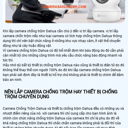
Khi lắp camera chống trộm Dahua cần chú ý đến vị trí lắp camera. vị trí lắp
camera chốn trộm nếu như loại camera có tích hợp chống trộm Dahua thông
dụng thì chỉ nên bật chức năng ở những khu vực nhạy cảm, ít vật thể chuyển
động như lá cây hoặc động vật.
Vì camera chống trộm Dahua có độ trể nhất định khi báo động do đó cần phải
cân nhắt kỹ cho những công trình mà yêu cầu chức năng báo động nhanh và
tức thì.
Hãy nhớ dù bất kỳ thiết bị chống trộm Dahua nào cũng là thiết bị điện tử do đó
không thể thay thế con người 100% do đó khi lắp camera chống trộm Dahua
bạn phải sát định đây là thiết bị hổ trợ chứ không phải là thiết bị chính để đảm
bảo an ninh.
NÊN LẮP CAMERA CHỐNG TRỘM HAY THIẾT BỊ CHỐNG
TRỘM CHUYÊN DỤNG
Camera Chống Trộm Dahua và thiết bị chống trộm Dahua đều có những ưu và
nhượt điểm riêng của nó. với camera thì chỉ cung cấp cho bạn hình ảnh là
chính còn chức năng chống trộm Dahua của camera thì chỉ là phụ do đó về
khả năng chống trộm Dahua thì chắc chắn camera không phải là đối thỉ của
thiết bị chông trộm chuyên dụng. từ đó nếu bạn lắp camera với mục đích