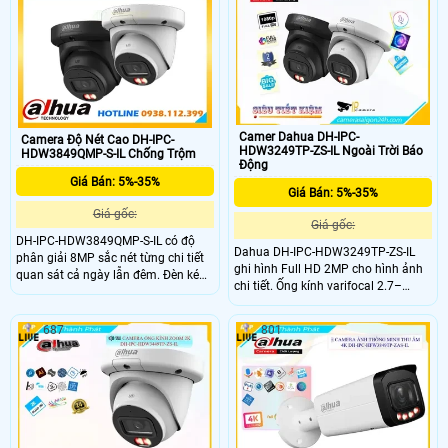
giúp hình ảnh rõ nét dù ở điều kiện
SSA chức năng Hàng rào ảo thông
ánh sáng thấp. cảm biến video SMD
minh ghi hình Full Color 40m ban
4.0 AI SSA và phân tích hình ảnh
đêm
thông minh thẻ nhớ 512GB.
Camer Dahua DH-IPC-
Camera Độ Nét Cao DH-IPC-
HDW3249TP-ZS-IL Ngoài Trời Báo
HDW3849QMP-S-IL Chống Trộm
Động
Giá Bán: 5%-35%
Giá Bán: 5%-35%
Giá gốc:
Giá gốc:
DH-IPC-HDW3849QMP-S-IL có độ
Dahua DH-IPC-HDW3249TP-ZS-IL
phân giải 8MP sắc nét từng chi tiết
ghi hình Full HD 2MP cho hình ảnh
quan sát cả ngày lẫn đêm. Đèn kép
chi tiết. Ống kính varifocal 2.7–
hồng ngoại và ánh sáng trắng cho
13.5mm cho khả năng zoom quang
tầm nhìn đến 30m. Tích hợp Mic ghi
linh hoạt và điều chỉnh góc nhìn. Hỗ
âm chuẩn xác hỗ trợ theo dõi đầy
687
801
trợ đèn hồng ngoại và đèn sáng
đủ hơn. Nhận diện chính xác người
trắng cho quan sát màu ban đêm
và phương tiện hạn chế cảnh báo
đến 50m. Mic tích hợp ghi âm tình
sai tạo sự an tâm khi giám sát.
huống thực tế. Công nghệ AI SMD
nâng cao phân biệt người và xe giúp
giảm cảnh báo sai cho giám sát liên
tục.