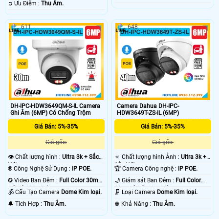
️➲ Ưu Điểm :
Thu Âm.
611
648
DH-IPC-HDW3649QM-S-IL Camera
Camera Dahua DH-IPC-
Ghi Âm (6MP) Có Chống Trộm
HDW3649T-ZS-IL (6MP)
Giá Bán: 5%-35%
Giá Bán: 5%-35%
Giá gốc:
Giá gốc:
👁 Chất lượng hình :
Ultra 3k + Sắc
🔅 Chất lượng hình Ảnh :
Ultra 3k +
Nét .
Sắc Nét .
®️ Công Nghệ Sử Dụng :
IP POE.
🏆 Camera Công nghệ :
IP POE.
✪ Video Ban Đêm :
Full Color 30m
🌙 Giám sát Ban Đêm :
Full Color
Có Màu Ban Ðêm.
40m Có Màu Ban Ðêm.
🕉️ Cấu Tạo Camera
Dome Kim loại.
🗜️ Loại Camera
Dome Kim loại.
️🔔 Tích Hợp :
Thu Âm.
️♚ Khả Năng :
Thu Âm.