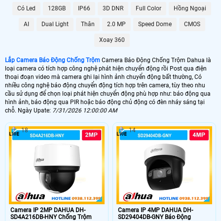
Có Led
128GB
IP66
3D DNR
Full Color
Hồng Ngoại
6.800.000 VNĐ
Lắp Camera Chống Trộm Dahua PIR
AI
Dual Light
Thân
2.0 MP
Speed Dome
CMOS
📶 Lắp 1 Camera Wifi Ip Ebitcam
Xoay 360
1.600.000 VNĐ
Lắp Camera Ip Wifi EBO2
Lắp Camera Báo Động Chống Trộm
Camera Báo Động Chống Trộm Dahua là
loại camera có tích hợp công nghệ phát hiện chuyển động rồi Post qua điện
🔗 Lắp Chống Trộm Dahua Hikvision
thoại đoạn video mà camera ghi lại hình ảnh chuyển động bất thường, Có
nhiều công nghệ báo động chuyển động tích hợp trên camera, tùy theo nhu
8.800,000 VNĐ
Camera Chống Trộm Dahua Chuyên Đêm
cầu sử dụng để chọn loại phát hiện chuyển động phù hợp như: báo động qua
hình ảnh, báo động qua PIR hoặc báo động chủ động có đèn nháy sáng tại
🔥 4 Camera Chống Trộm Dahua Giá Rẻ
chỗ. Ngày Upate:
7/31/2026 12:00:00 AM
5.000.000 VNĐ
Lắp Bộ Camera Chống Trộm Dahua Giá Rẻ
18
14
🖥 Camera chống trộm Dahua hầu như loại camera nào cũng có khả năng
chống trộm Dahua , tuy nhiên với những loại camera chống trộm Dahua
không chuyên dụng thì có thể sẽ có những báo động giả khi không có
người, trên đây là những camera có báo động chống trộm Dahua với chức
năng thông mình có nhiều ưu điểm và có thể cấu hình để hạn chế tối đa
báo động giả.
🎁 Có thể nói
lắp camera có báo động chống trộm
là giải pháp để nâng cao
Camera IP 2MP DAHUA DH-
Camera IP 4MP DAHUA DH-
chất lượng cuộc sống. tuy nhiên camera báo động chống trộm Dahua thì sẽ
SD4A216DB-HNY Chống Trộm
SD29404DB-GNY Báo Động