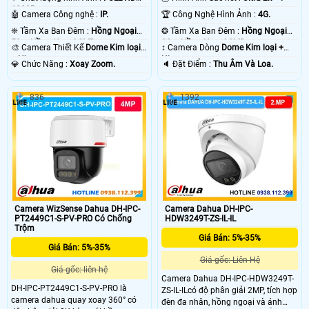
1080P .
🤖️ Camera Công nghệ :
IP.
🏆 Công Nghệ Hình Ảnh :
4G.
❈ Tầm Xa Ban Đêm :
Hồng Ngoại
❂ Tầm Xa Ban Đêm :
Hồng Ngoại
50m Hồng Ngoại SMD.
30m Hồng Ngoại SMD.
🎨 Camera Thiết Kế
Dome Kim loại
↕️ Camera Dòng
Dome Kim loại +
+ Nhựa.
Nhựa.
️💎 Chức Năng :
Xoay Zoom.
️🔈 Đặt Điểm :
Thu Âm Và Loa.
836
1392
Camera WizSense Dahua DH-IPC-
Camera Dahua DH-IPC-
PT2449C1-S-PV-PRO Có Chống
HDW3249T-ZS-IL-IL
Trộm
Giá Bán: 5%-35%
Giá Bán: 5%-35%
Giá gốc: Liên Hệ
Giá gốc: liên hệ
Camera Dahua DH-IPC-HDW3249T-
DH-IPC-PT2449C1-S-PV-PRO là
ZS-IL-ILcó độ phân giải 2MP, tích hợp
camera dahua quay xoay 360° có
đèn đa nhân, hồng ngoại và ánh