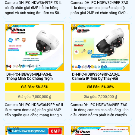
Camera DH-IPC-HDW3649TP-ZS-IL
Camera DH-IPC-HDBW3249RP-ZAS-
có độ phân giải 6MP hỗ trợ hồng
IL là dòng camera ip ca6o cấp độ
ngoại và ánh sáng ấm tầm xa 50m.
phân giải 2MP có chức năng SMD
Tich hợp mic thu âm chân thực,
4.0, AI SSA, AcuPick, Hàng rào ảo
công nghệ AI giúp phân loại chuyển
Xâm nhập Phân biệt chuyển động
580
526
động chính xác của người và
của Người và Phương tiện giám sát
phương tiện. Đồng thời hỗ trợ lưu trữ
ban đêm thông minh với ánh led .
qua thẻ nhớ tối da 512Gb
DH-IPC-HDBW3649EP-AS-IL
DH-IPC-HDBW3649RP-ZAS-IL
Thông Minh Có Chống Trộm
Camera IP Tiêu Cự Thay Đổi
Giá Bán: 5%-35%
Giá Bán: 5%-35%
Giá gốc: 7,000,000 ₫
Giá gốc: 7,200,000 ₫
Camera DH-IPC-HDBW3649EP-AS-IL
CameraDH-IPC-HDBW3649RP-ZAS-
là camera dome độ phân giải 6MP
IL là dòng camera cao cấp ống kính
cấp nguồn qua cồng mạng trang bị
điều chỉnh hỗ trợ phát hiện chuyển
khả năng thu âm ánh sáng kép 4
động và con người cấp nguồn qua
chế độ giám sát ban đêm thông
dây mạng. Với 2 chế độ hồng ngoại
558
541
minh và chống ngược sáng DWDR
và led trợ sáng chip xử lý SMD 4.0 AI