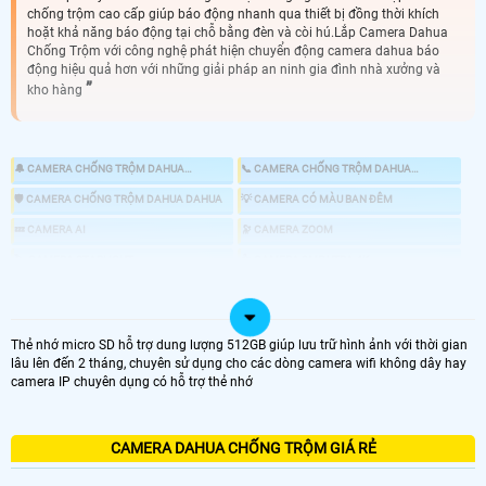
chống trộm cao cấp giúp báo động nhanh qua thiết bị đồng thời khích
hoặt khả năng báo động tại chỗ bằng đèn và còi hú.Lắp Camera Dahua
Chống Trộm với công nghệ phát hiện chuyển động camera dahua báo
động hiệu quả hơn với những giải pháp an ninh gia đình nhà xưởng và
kho hàng
🔔 CAMERA CHỐNG TRỘM DAHUA
📞 CAMERA CHỐNG TRỘM DAHUA
KBVISION
HIKVISION
🛡 CAMERA CHỐNG TRỘM DAHUA DAHUA
💡 CAMERA CÓ MÀU BAN ĐÊM
💤 CAMERA AI
🔭 CAMERA ZOOM
🏷 CAMERA STARLIGHT
👍 CAMERA 8MP UTRA 4K
🎎 CHỐNG TRỘM DAHUA CHUYÊN DỤNG
📸 LẮP CAMERA CÓ BÁO ĐỘNG CHỐNG TRỘM
Thẻ nhớ micro SD hỗ trợ dung lượng 512GB giúp lưu trữ hình ảnh với thời gian
lâu lên đến 2 tháng, chuyên sử dụng cho các dòng camera wifi không dây hay
camera IP chuyên dụng có hỗ trợ thẻ nhớ
LOẠI CAMERA IP
GIÁ LẮP CAMERA
CAMERA DAHUA CHỐNG TRỘM GIÁ RẺ
🌐 Bộ 4 Camera Chống Trộm