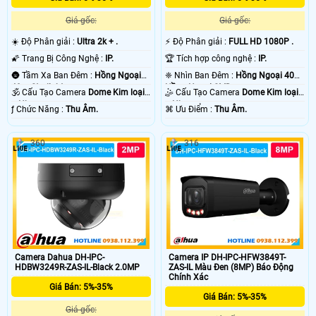
Giá gốc:
Giá gốc:
☀️ Độ Phân giải :
Ultra 2k + .
️⚡ Độ Phân giải :
FULL HD 1080P .
🌠 Trang Bị Công Nghệ :
IP.
🏆 Tích hợp công nghệ :
IP.
🌚 Tầm Xa Ban Đêm :
Hồng Ngoại
❈ Nhìn Ban Đêm :
Hồng Ngoại 40m
40m Starlight.
Hồng Ngoại SMD.
🕉️ Cấu Tạo Camera
Dome Kim loại
🤹 Cấu Tạo Camera
Dome Kim loại
+ Nhựa.
+ Nhựa.
️ƒ Chức Năng :
Thu Âm.
️⌘ Ưu Điểm :
Thu Âm.
360
316
Camera Dahua DH-IPC-
Camera IP DH-IPC-HFW3849T-
HDBW3249R-ZAS-IL-Black 2.0MP
ZAS-IL Màu Đen (8MP) Báo Động
Chính Xác
Giá Bán: 5%-35%
Giá Bán: 5%-35%
Giá gốc: