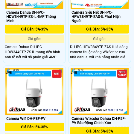
Camera Dahua DH-IPC-
Camera Siêu Nét DH-IPC-
HDW3449TP-ZS-IL 4MP Thông
HFW3849TP-ZAS-IL Phát Hiện
Minh
Người
Giá Bán: 5%-35%
Giá Bán: 5%-35%
Giá gốc:
Giá gốc:
Camera Dahua DH-IPC-
DH-IPC-HFW3849TP-ZAS-IL là dòng
HDW3449TP-ZS-IL mang đến hình
camera thuộc dòng WizSense của
ảnh rõ nét với độ phân giải 4MP
nhà dahua, với khả năng nhận diện
cùng cảm biến nhạy sáng cao cho
AI tốt, SMD 4.0, nhận diện người và
khung hình mượt mà. Hỗ trợ hồng
xe, phát hiện khuôn mặt, ống kinh
939
970
ngoại kết hợp đèn LED chiếu xa đến
có thẻ zoom thay đổi tiêu cự, nhìn
50m tích hợp mic thu âm trong trẻo
có màu ban đêm khoảng cách 60m,
và khả năng nhận diện thông minh
có khả năng chống báo động giả
giúp quan sát chính xác cả ngày lẫn
đêm.
Camera Wifi DH-P8F-PV
Camera Wizcolor Dahua DH-P5F-
PV Báo Động Chính Xác
Giá Bán: 5%-35%
Giá Bán: 5%-35%