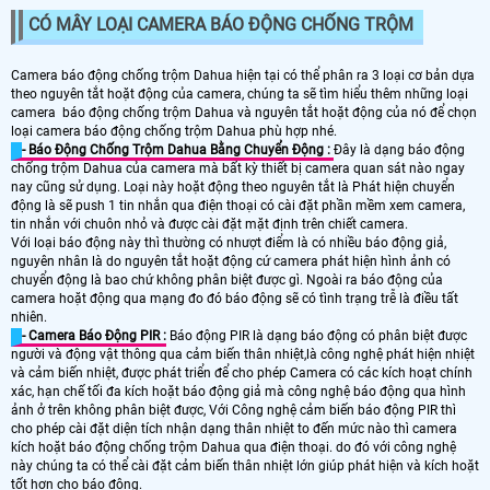
CÓ MÂY LOẠI CAMERA BÁO ĐỘNG CHỐNG TRỘM
Camera báo động chống trộm Dahua hiện tại có thể phân ra 3 loại cơ bản dựa
theo nguyên tắt hoặt động của camera, chúng ta sẽ tìm hiểu thêm những loại
camera báo động chống trộm Dahua và nguyên tắt hoặt động của nó để chọn
loại camera báo động chống trộm Dahua phù hợp nhé.
- Báo Động Chống Trộm Dahua Bằng Chuyển Động :
Đây là dạng báo động
chống trộm Dahua của camera mà bất kỳ thiết bị camera quan sát nào ngay
nay cũng sử dụng. Loại này hoặt động theo nguyên tắt là Phát hiện chuyển
động là sẽ push 1 tin nhắn qua điện thoại có cài đặt phần mềm xem camera,
tin nhắn với chuôn nhỏ và được cài đặt mặt định trên chiết camera.
Với loại báo động này thì thường có nhượt điểm là có nhiều báo động giả,
nguyên nhân là do nguyên tắt hoặt động cứ camera phát hiện hình ảnh có
chuyển động là bao chứ không phân biệt được gì. Ngoài ra báo động của
camera hoặt động qua mạng đo đó báo động sẽ có tình trạng trễ là điều tất
nhiên.
- Camera Báo Động PIR :
Báo động PIR là dạng báo động có phân biệt được
người và động vật thông qua cảm biến thân nhiệt,là công nghệ phát hiện nhiệt
và cảm biến nhiệt, được phát triển để cho phép Camera có các kích hoạt chính
xác, hạn chế tối đa kích hoặt báo động giả mà công nghệ báo động qua hình
ảnh ở trên không phân biệt được, Với Công nghệ cảm biến báo động PIR thì
cho phép cài đặt diện tích nhận dạng thân nhiệt to đến mức nào thì camera
kích hoặt báo động chống trộm Dahua qua điện thoại. do đó với công nghệ
này chúng ta có thể cài đặt cảm biến thân nhiệt lớn giúp phát hiện và kích hoặt
tốt hơn cho báo động.