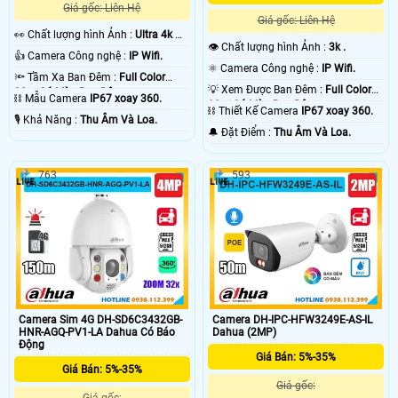
Giá gốc: Liên Hệ
Giá gốc: Liên Hệ
️👀 Chất lượng hình Ảnh :
Ultra 4k 👍🏾
👁 Chất lượng hình Ảnh :
3k .
.
👍 Camera Công nghệ :
IP Wifi.
⚛️ Camera Công nghệ :
IP Wifi.
🔦 Tầm Xa Ban Đêm :
Full Color
💡 Xem Được Ban Đêm :
Full Color
30m Có Màu Ban Ðêm.
⛓ Mẫu Camera
IP67 xoay 360.
30m Có Màu Ban Ðêm.
⛓ Thiết Kế Camera
IP67 xoay 360.
️🎙 Khả Năng :
Thu Âm Và Loa.
️🔔 Đặt Điểm :
Thu Âm Và Loa.
763
593
Camera Sim 4G DH-SD6C3432GB-
Camera DH-IPC-HFW3249E-AS-IL
HNR-AGQ-PV1-LA Dahua Có Báo
Dahua (2MP)
Động
Giá Bán: 5%-35%
Giá Bán: 5%-35%
Giá gốc:
Giá gốc: