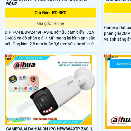
ĐỘNG
Giá Bán: 5%-35%
Giá gốc: liên hệ
Camera Dahua
DH-IPC-HDBW2449F-AS-IL sở hữu cảm biến 1/2,9
phân giải 2MP,
CMOS và độ phân giải 4 MP mang lại hình ảnh sắc
và ánh sáng ấ
nét. Ống kính 2,8 mm hoặc 3,6 mm với góc nhìn lên
512GB, nguồn 
đến 101° hoặc 83°. Đèn hồng ngoại và đèn ánh
IP67 cùng các 
sáng ấm chiếu xa 30 m hỗ trợ quan sát ban đêm.
hiện xâm nhập,
628
633
Hỗ trợ thẻ nhớ lưu trữ tối đa 256GB và tên miền
xem camera từ xa qua app hoặc web.
CAMERA AI DAHUA DH-IPC-HFW3649TP-ZAS-IL