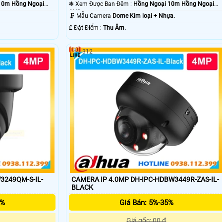
10m Hồng Ngoại
❃ Xem Được Ban Đêm :
Hồng Ngoại 10m Hồng Ngoại
SMD.
🗜️ Mẫu Camera
Dome Kim loại + Nhựa.
.
️₤ Đặt Điểm :
Thu Âm.
312
3249QM-S-IL-
CAMERA IP 4.0MP DH-IPC-HDBW3449R-ZAS-IL-
BLACK
5%
Giá Bán: 5%-35%
Giá gốc: 00 ₫