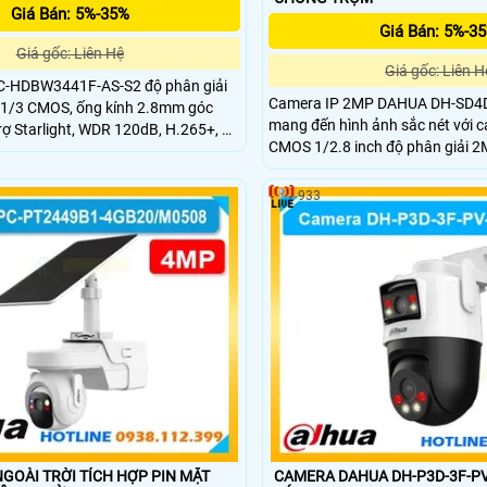
Giá Bán: 5%-35%
Giá Bán: 5%-3
Giá gốc: Liên Hệ
Giá gốc: Liên H
C-HDBW3441F-AS-S2 độ phân giải
Camera IP 2MP DAHUA DH-SD
 1/3 CMOS, ống kính 2.8mm góc
mang đến hình ảnh sắc nét với 
trợ Starlight, WDR 120dB, H.265+, AI
CMOS 1/2.8 inch độ phân giải 2
ngoại 30m, thẻ nhớ 256GB, tích
hình 60fps cùng zoom quang h
n DC12V/PoE, chuẩn bảo vệ IP67 và
trợ Starlight ghi hình rõ trong 
933
yếu tầm xa hồng ngoại 100m kế
50m chuẩn chống nước bụi IP67
chống sét hiệu quả
GOÀI TRỜI TÍCH HỢP PIN MẶT
CAMERA DAHUA DH-P3D-3F-PV