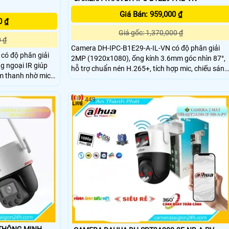
Giá Bán: 959,000 ₫
0 ₫
Giá gốc: 1,370,000 ₫
0 ₫
Camera DH-IPC-B1E29-A-IL-VN có độ phân giải
ó độ phân giải
2MP (1920x1080), ống kính 3.6mm góc nhìn 87°,
g ngoại IR giúp
hỗ trợ chuẩn nén H.265+, tích hợp mic, chiếu sáng
âm thanh nhờ mic
kép thông minh với LED 15m và hồng ngoại 30m,
iám sát từ xa Kết
chuẩn chống bụi nước IP67, cấp nguồn qua
hông minh giúp
12VDC/PoE.
449
 bỉ chuẩn IP67