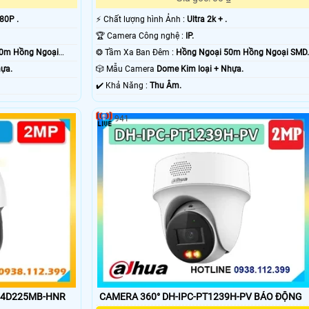
80P .
️⚡ Chất lượng hình Ảnh :
Ultra 2k + .
🏆 Camera Công nghệ :
IP.
40m Hồng Ngoại
❂ Tầm Xa Ban Đêm :
Hồng Ngoại 50m Hồng Ngoại SMD.
hựa.
🎲 Mẫu Camera
Dome Kim loại + Nhựa.
️✔️ Khả Năng :
Thu Âm.
941
D4D225MB-HNR
CAMERA 360° DH-IPC-PT1239H-PV BÁO ĐỘNG