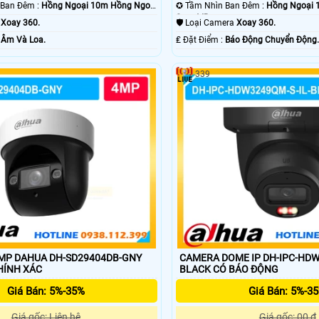
🌚 Khoảng Cách Ban Đêm :
Hồng Ngoại 10m Hồng Ngoại
✪ Tầm Nhìn Ban Đêm :
Hồng Ngoại 
Smart IR.
g
Xoay 360.
🛡 Loại Camera
Xoay 360.
 Âm Và Loa.
️₤ Đặt Điểm :
Báo Động Chuyển Động
339
MP DAHUA DH-SD29404DB-GNY
CAMERA DOME IP DH-IPC-HDW
HÍNH XÁC
BLACK CÓ BÁO ĐỘNG
Giá Bán: 5%-35%
Giá Bán: 5%-3
Giá gốc: Liên hệ
Giá gốc: 00 ₫