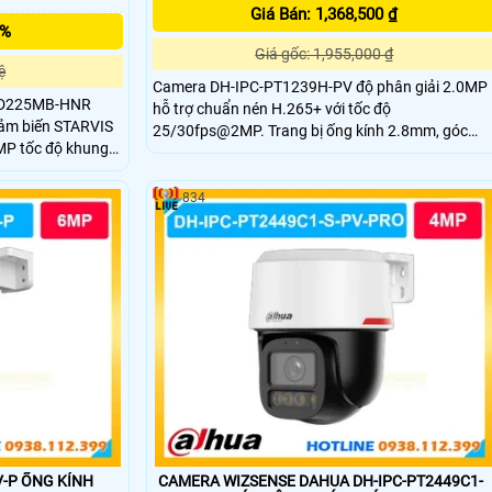
Giá Bán: 1,368,500 ₫
5%
Giá gốc: 1,955,000 ₫
ệ
Camera DH-IPC-PT1239H-PV độ phân giải 2.0MP
4D225MB-HNR
hỗ trợ chuẩn nén H.265+ với tốc độ
cảm biến STARVIS
25/30fps@2MP. Trang bị ống kính 2.8mm, góc
MP tốc độ khung
nhìn 103°, hồng ngoại 30m và LED ánh sáng ấm
ọc 25x mạnh mẽ hỗ
cho hình ảnh có màu ban đêm. Hỗ trợ quay quét
môi trường ánh sáng
ngang 345°, dọc 90°, tích hợp mic, đàm thoại 2
834
t hợp ánh sáng ấm
chiều.
 cùng khả năng
-P ỐNG KÍNH
CAMERA WIZSENSE DAHUA DH-IPC-PT2449C1-