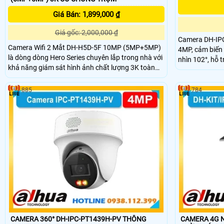
Giá Bán: 1,899,000 ₫
Giá gốc: 2,000,000 ₫
Camera DH-IP
Camera Wifi 2 Mắt DH-H5D-5F 10MP (5MP+5MP)
4MP, cảm biến
là dòng dòng Hero Series chuyên lắp trong nhà với
nhìn 102°, hỗ 
khả năng giám sát hình ảnh chất lượng 3K toàn
SMD 4.0, hồng 
cảnh không góc khuất với 1 ống kính cố định và 1
hợp mic, nguồ
ống kính xoay 360. Ngoài ra camera wifi DH-H5D-
IK10.
885
784
5F còn giúp đảm bảo an ninh hiệu quả với tính
năng phát hiện người và thú cưng với độ chính xác
cao
CAMERA 360° DH-IPC-PT1439H-PV THÔNG
CAMERA 4G N