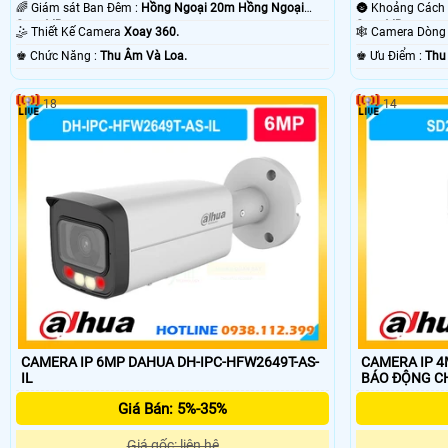
🌈 Giám sát Ban Đêm :
Hồng Ngoại 20m Hồng Ngoại
Smart IR.
Smart IR.
🤹 Thiết Kế Camera
Xoay 360.
🕸️ Camera Dòn
️♚ Chức Năng :
Thu Âm Và Loa.
️♚ Ưu Điểm :
Thu
18
14
CAMERA IP 6MP DAHUA DH-IPC-HFW2649T-AS-
CAMERA IP 4
IL
BÁO ĐỘNG C
Giá Bán: 5%-35%
Giá gốc: liên hệ