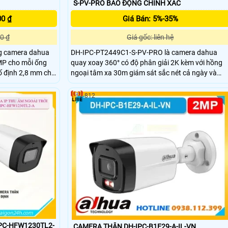
S-PV-PRO BÁO ĐỘNG CHÍNH XÁC
00 ₫
Giá Bán: 5%-35%
0 ₫
Giá gốc: liên hệ
g camera dahua
DH-IPC-PT2449C1-S-PV-PRO là camera dahua
3MP cho mỗi ống
quay xoay 360° có độ phân giải 2K kèm với hồng
ố định 2,8 mm cho
ngoại tâm xa 30m giám sát sắc nét cả ngày và
m biến 1/2,9″
đêm. Camera này còn hỗ trợ đàm thoại âm thành
ng quay ngang
2 chiều nhờ tích hợp mic vs loa có hỗ trợ tên miền
812
m sát linh động.
xem từ xa qua web hoặc app có khả năng lưu trữ
 trữ vượt trội
độc lập nhờ có khay thẻ nhớ dung lượng lên đến
512GB.
PC-HFW1230TL2-
CAMERA THÂN DH-IPC-B1E29-A-IL-VN