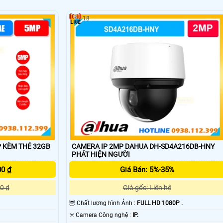
18
 KÈM THẺ 32GB
CAMERA IP 2MP DAHUA DH-SD4A216DB-HNY
PHÁT HIỆN NGƯỜI
00 ₫
Giá Bán: 5%-35%
0 ₫
Giá gốc: Liên hệ
🦉 Chất lượng hình Ảnh :
FULL HD 1080P .
'
✳️ Camera Công nghệ :
IP.