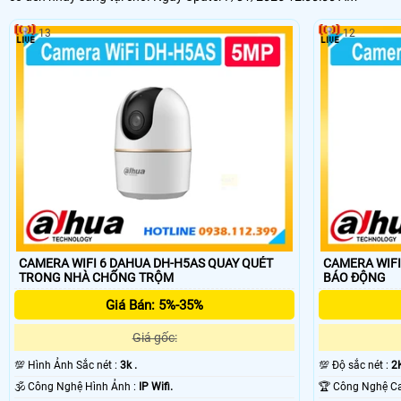
qua mạng internet do đó có độ trể là do mạng chứ không phải do thiết
13
12
CAMERA WIFI 6 DAHUA DH-H5AS QUAY QUÉT
CAMERA WIFI
TRONG NHÀ CHỐNG TRỘM
BÁO ĐỘNG
Giá Bán: 5%-35%
Giá gốc:
💯 Hình Ảnh Sắc nét :
3k .
💯 Độ sắc nét :
2K
🕉️ Công Nghệ Hình Ảnh :
IP Wifi.