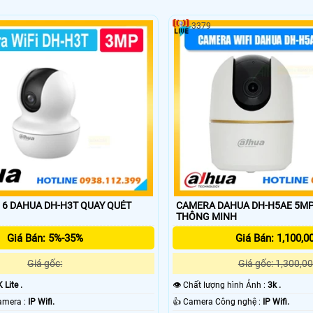
 bị camera chống trộm Dahua . 💡
3379
 6 DAHUA DH-H3T QUAY QUÉT
CAMERA DAHUA DH-H5AE 5MP
THÔNG MINH
Giá Bán: 5%-35%
Giá Bán: 1,100,0
Giá gốc:
Giá gốc: 1,300,00
 Lite .
👁 Chất lượng hình Ảnh :
3k .
🏆 Công Nghệ Camera :
IP Wifi.
👍 Camera Công nghệ :
IP Wifi.