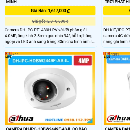
MINH
TRỜI PHÁT
Giá Bán: 1,617,000 ₫
Giá gốc: 2,310,000 ₫
Camera DH-IPC-PT1439H-PV với độ phân giải
DH-KIT/IPC-P
4.0MP, ống kính 2.8mm góc nhìn 94°, hỗ trợ hồng
camera 4G dừng
ngoại và LED ánh sáng trắng 30m cho hình ảnh rõ
năng ghi hình 
nét cả ngày lẫn đêm. Tích hợp PTZ xoay ngang
30m, chống ng
345°, dọc 90°, báo động chủ động bằng còi hú và
trữ với thẻ nh
744
1391
đèn chớp, có mic và đàm thoại 2 chiều.
giúp phân biệt
từ xa qua app 
những nơi khô
CAMERA DH-IPC-HDBW2449F-AS-IL CÓ BÁO
CAMERA DAHU