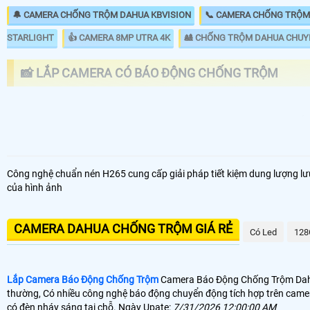
🔔 CAMERA CHỐNG TRỘM DAHUA KBVISION
📞 CAMERA CHỐNG TRỘM
STARLIGHT
👍 CAMERA 8MP UTRA 4K
🎎 CHỐNG TRỘM DAHUA CHUY
📸 LẮP CAMERA CÓ BÁO ĐỘNG CHỐNG TRỘM
LOẠI CAMERA IP
GIÁ 
🌐 Bộ 4 Camera Chống Trộm
6.8
Công nghệ chuẩn nén H265 cung cấp giải pháp tiết kiệm dung lượng lư
📶 Lắp 1 Camera Wifi Ip Ebitcam
1.6
của hình ảnh
🔗 Lắp Chống Trộm Dahua Hikvision
8.8
Đê
CAMERA DAHUA CHỐNG TRỘM GIÁ RẺ
Có Led
128
🔥 4 Camera Chống Trộm Dahua Giá Rẻ
5.0
Rẻ
Lắp Camera Báo Động Chống Trộm
Camera Báo Động Chống Trộm Dahua 
thường, Có nhiều công nghệ báo động chuyển động tích hợp trên camer
🎁 Có thể nói
lắp camera có báo động chống trộm
là giải pháp để nân
có đèn nháy sáng tại chỗ. Ngày Upate:
7/31/2026 12:00:00 AM
nghiệp, vì camera báo động chống trộm Dahua sẽ có độ trể đáng kể kh