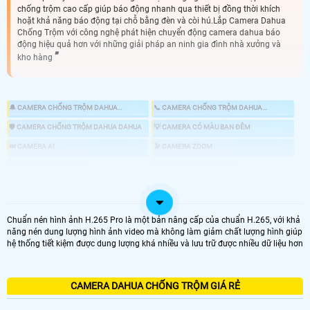
chống trộm cao cấp giúp báo động nhanh qua thiết bị đồng thời khích
hoặt khả năng báo động tại chỗ bằng đèn và còi hú.Lắp Camera Dahua
Chống Trộm với công nghệ phát hiện chuyển động camera dahua báo
động hiệu quả hơn với những giải pháp an ninh gia đình nhà xưởng và
kho hàng
🔔 CAMERA CHỐNG TRỘM DAHUA
📞 CAMERA CHỐNG TRỘM DAHUA
KBVISION
HIKVISION
🛡 CAMERA CHỐNG TRỘM DAHUA DAHUA
💡 CAMERA CÓ MÀU BAN ĐÊM
💤 CAMERA AI
🔭 CAMERA ZOOM
🏷 CAMERA STARLIGHT
👍 CAMERA 8MP UTRA 4K
🎎 CHỐNG TRỘM DAHUA CHUYÊN DỤNG
📸 LẮP CAMERA CÓ BÁO ĐỘNG CHỐNG TRỘM
Chuẩn nén hình ảnh H.265 Pro là một bản nâng cấp của chuẩn H.265, với khả
năng nén dung lượng hình ảnh video mà không làm giảm chất lượng hình giúp
hệ thống tiết kiệm được dung lượng khá nhiều và lưu trữ được nhiều dữ liệu hơn
LOẠI CAMERA IP
GIÁ LẮP CAMERA
CAMERA DAHUA CHỐNG TRỘM GIÁ RẺ
🌐 Bộ 4 Camera Chống Trộm