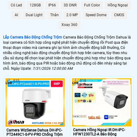
Có Led
128GB
IP66
3D DNR
Full Color
Hồng Ngoại
6.800.000 VNĐ
Lắp Camera Chống Trộm Dahua PIR
AI
Dual Light
Thân
2.0 MP
Speed Dome
CMOS
📶 Lắp 1 Camera Wifi Ip Ebitcam
Xoay 360
1.600.000 VNĐ
Lắp Camera Ip Wifi EBO2
Lắp Camera Báo Động Chống Trộm
Camera Báo Động Chống Trộm Dahua là
loại camera có tích hợp công nghệ phát hiện chuyển động rồi Post qua điện
🔗 Lắp Chống Trộm Dahua Hikvision
thoại đoạn video mà camera ghi lại hình ảnh chuyển động bất thường, Có
nhiều công nghệ báo động chuyển động tích hợp trên camera, tùy theo nhu
8.800,000 VNĐ
Camera Chống Trộm Dahua Chuyên Đêm
cầu sử dụng để chọn loại phát hiện chuyển động phù hợp như: báo động qua
hình ảnh, báo động qua PIR hoặc báo động chủ động có đèn nháy sáng tại
🔥 4 Camera Chống Trộm Dahua Giá Rẻ
chỗ. Ngày Upate:
7/31/2026 12:00:00 AM
5.000.000 VNĐ
Lắp Bộ Camera Chống Trộm Dahua Giá Rẻ
835
518
🖥 Camera chống trộm Dahua hầu như loại camera nào cũng có khả năng
chống trộm Dahua , tuy nhiên với những loại camera chống trộm Dahua
không chuyên dụng thì có thể sẽ có những báo động giả khi không có
người, trên đây là những camera có báo động chống trộm Dahua với chức
năng thông mình có nhiều ưu điểm và có thể cấu hình để hạn chế tối đa
báo động giả.
🎁 Có thể nói
lắp camera có báo động chống trộm
là giải pháp để nâng cao
Camera Hồng Ngoại IR DH-IPC-
Camera WizSense Dahua DH-IPC-
chất lượng cuộc sống. tuy nhiên camera báo động chống trộm Dahua thì sẽ
HFW1230TL2-A Báo Động
PT2449C1-S-PV-PRO Chống Trộm