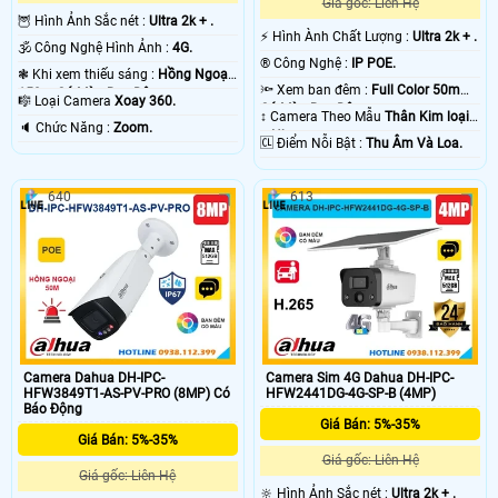
Giá gốc: Liên Hệ
🦉 Hình Ảnh Sắc nét :
Ultra 2k + .
️⚡ Hình Ành Chất Lượng :
Ultra 2k + .
🕉️ Công Nghệ Hình Ảnh :
4G.
®️ Công Nghệ :
IP POE.
❃ Khi xem thiếu sáng :
Hồng Ngoại
🔦 Xem ban đêm :
Full Color 50m
150m Có Màu Ban Ðêm.
🎼️ Loại Camera
Xoay 360.
Có Màu Ban Ðêm.
↕️ Camera Theo Mẫu
Thân Kim loại
️🔈 Chức Năng :
Zoom.
+ Nhựa.
️🆑 Điểm Nỗi Bật :
Thu Âm Và Loa.
640
613
Camera Dahua DH-IPC-
Camera Sim 4G Dahua DH-IPC-
HFW3849T1-AS-PV-PRO (8MP) Có
HFW2441DG-4G-SP-B (4MP)
Báo Động
Giá Bán: 5%-35%
Giá Bán: 5%-35%
Giá gốc: Liên Hệ
Giá gốc: Liên Hệ
🔆 Hình Ảnh Sắc nét :
Ultra 2k + .