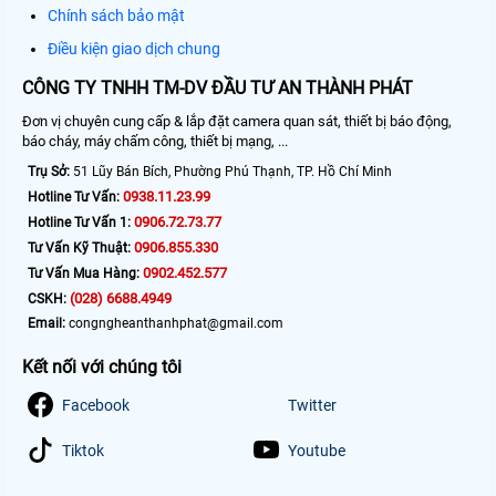
Chính sách bảo mật
Điều kiện giao dịch chung
CÔNG TY TNHH TM-DV ĐẦU TƯ AN THÀNH PHÁT
Đơn vị chuyên cung cấp & lắp đặt camera quan sát, thiết bị báo động,
báo cháy, máy chấm công, thiết bị mạng, ...
Trụ Sở:
51 Lũy Bán Bích, Phường Phú Thạnh, TP. Hồ Chí Minh
0938.11.23.99
Hotline Tư Vấn:
0906.72.73.77
Hotline Tư Vấn 1:
0906.855.330
Tư Vấn Kỹ Thuật:
0902.452.577
Tư Vấn Mua Hàng:
(028) 6688.4949
CSKH:
Email:
congngheanthanhphat@gmail.com
Kết nối với chúng tôi
Facebook
Twitter
Tiktok
Youtube