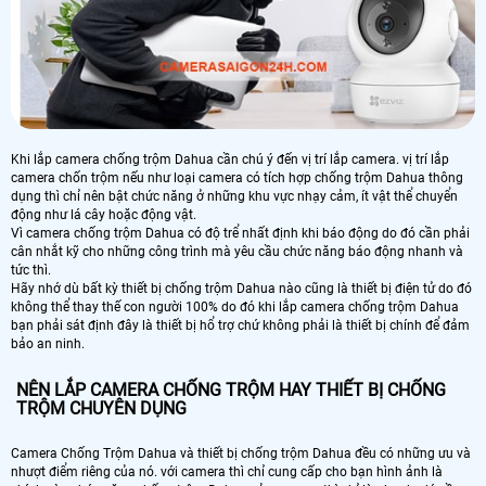
Khi lắp camera chống trộm Dahua cần chú ý đến vị trí lắp camera. vị trí lắp
camera chốn trộm nếu như loại camera có tích hợp chống trộm Dahua thông
dụng thì chỉ nên bật chức năng ở những khu vực nhạy cảm, ít vật thể chuyển
động như lá cây hoặc động vật.
Vì camera chống trộm Dahua có độ trể nhất định khi báo động do đó cần phải
cân nhắt kỹ cho những công trình mà yêu cầu chức năng báo động nhanh và
tức thì.
Hãy nhớ dù bất kỳ thiết bị chống trộm Dahua nào cũng là thiết bị điện tử do đó
không thể thay thế con người 100% do đó khi lắp camera chống trộm Dahua
bạn phải sát định đây là thiết bị hổ trợ chứ không phải là thiết bị chính để đảm
bảo an ninh.
NÊN LẮP CAMERA CHỐNG TRỘM HAY THIẾT BỊ CHỐNG
TRỘM CHUYÊN DỤNG
Camera Chống Trộm Dahua và thiết bị chống trộm Dahua đều có những ưu và
nhượt điểm riêng của nó. với camera thì chỉ cung cấp cho bạn hình ảnh là