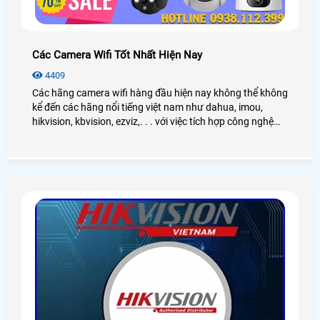
Các Camera Wifi Tốt Nhất Hiện Nay
4409
Các hãng camera wifi hàng đầu hiện nay không thể không
kể đến các hãng nổi tiếng việt nam như dahua, imou,
hikvision, kbvision, ezviz,. . . với việc tích hợp công nghệ
tiên tiến các camera wifi này cung cấp chất lượng hình
ảnh sắc nét, kết nối ổn định và tính năng thông minh như
phát hiện chuyển động, đàm thoại hai chiều và lưu trữ dữ
liệu an toàn