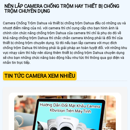
NÊN LẮP CAMERA CHỐNG TRỘM HAY THIẾT BỊ CHỐNG
TRỘM CHUYÊN DỤNG
Camera Chống Trộm Dahua và thiết bị chống trộm Dahua đều có những ưu và
nhượt điểm riêng của nó. với camera thì chỉ cung cấp cho bạn hình ảnh là
chính còn chức năng chống trộm Dahua của camera thì chỉ là phụ do đó về
khả năng chống trộm Dahua thì chắc chắn camera không phải là đối thỉ của
thiết bị chông trộm chuyên dụng. từ đó nếu bạn lắp camera với mục đích
chống trộm Dahua thì không phải là giải pháp an toàn tuyệt đối. với những khu
vực nhạy cảm thì hãy nên dùng thêm thiết bị chống trộm Dahua chuyên dụng
sẽ cho bạn những chức năng báo động hầu như tức thì thông qua gọi điện và
nhắn tin trực tiếp.
TIN TỨC CAMERA XEM NHIỀU