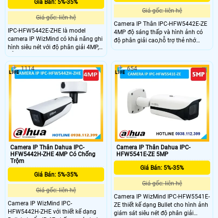
Giá Bán: 5%-35%
Giá gốc: liên hệ
Giá gốc: liên hệ
Camera IP Thân IPC-HFW5442E-ZE
IPC-HFW5442E-ZHE là model
4MP độ sáng thấp và hình ảnh có
camera IP WizMind có khả năng ghi
độ phân giải cao,hỗ trợ thẻ nhớ
hình siêu nét với độ phân giải 4MP,
1TB,Chế độ xoay,WDR,3D NR,
hỗ trợ hồng ngoại ban đêm 60m.
HLC,BLC sử dụng cho nhiều cảnh
Tích hợp các tính năng tiết kiệm
giám sát,hồng ngoại 60m,phát hiện
1114
654
băng thông như ROI, SVC, SMART
âm thanh,IVS, phát hiện khuôn mặt
H.264+/H.265+. Camera còn có
vật thể và đếm người,Báo động âm
chức năng phát hiện khuôn mặt,
thanh ra vào.MIC tích hợp.Chuẩn
bảo vệ vành đai IVS, phát hiện âm
ROI,SVC,SMART H.264+/H.265+,AI
thanh thông minh, hỗ trợ ePOE và
H.264/H.265, mã hóa sau bộ lọc
lưu trữ qua thẻ nhớ lên đến 1TB
linh hoạt.chuẩn bảo vệ IP67 và IK10
Camera IP Thân Dahua IPC-
Camera IP Thân Dahua IPC-
HFW5442H-ZHE 4MP Có Chống
HFW5541E-ZE 5MP
Trộm
Giá Bán: 5%-35%
Giá Bán: 5%-35%
Giá gốc: liên hệ
Giá gốc: liên hệ
Camera IP WizMind IPC-HFW5541E-
Camera IP WizMind IPC-
ZE thiết kế dạng Bullet cho hình ảnh
HFW5442H-ZHE với thiết kế dạng
giám sát siêu nét độ phân giải