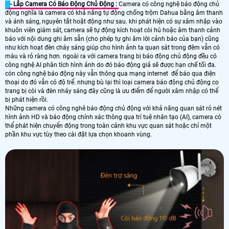
- Lắp Camera Có Báo Động Chủ Động :
Camera có công nghệ báo động chủ
động nghĩa là camera có khả năng tự động chống trộm Dahua bằng âm thanh
và ánh sáng, nguyên tắt hoặt động như sau. khi phát hiện có sự xâm nhập vào
khuôn viên giám sát, camera sẽ tự động kích hoạt còi hú hoặc âm thanh cảnh
báo với nội dung ghi âm sẵn (cho phép tự ghi âm lời cảnh báo của bạn) cũng
như kích hoạt đèn cháy sáng giúp cho hình ảnh ta quan sát trong đêm vẫn có
màu và rỏ ràng hơn. ngoài ra với camera trang bị báo động chủ động đều có
công nghệ AI phân tích hình ảnh do đó báo động giả sẽ được hạn chế tối đa.
cón công nghệ báo động này vẫn thông qua mạng internet để báo qua điện
thoại do đó vẫn có độ trể. nhưng bù lại thì loại camera báo động chủ động co
trang bị còi và đèn nháy sáng đây cũng là ưu điểm để người xâm nhập có thể
bị phát hiện rồi.
Những camera có công nghê báo động chủ động với khả năng quan sát rỏ nét
hình ảnh HD và báo động chính xác thông qua trí tuệ nhân tạo (AI), camera có
thể phát hiện chuyển động trong toàn cảnh khu vực quan sát hoặc chỉ một
phần khu vực tùy theo cài đặt lựa chọn khoanh vùng.