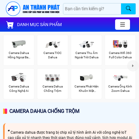
DANH MỤC SẢN PHẨM
Camera Dahua
Camera TIOC
Camera Thu Âm
Camera Wifi 360
Hồng Ngoại Ban
Dahua
Ngoài Trời Dahua
Full Color Dahua
Đêm
Camera Dahua
Camera Dahua
Camera Phát Hiện
Camera Ống Kính
Công Nghệ Ai
Chống Trộm
Khuôn Mặt
Zoom Dahua
Dahua
CAMERA DAHUA CHỐNG TRỘM
Camera dahua được trang bị chip xử lý hình ảnh Ai với công nghệ IoT
cao cấp xử lý nhanh theo thời gian thực đúng ngữ cảnh. tích hợp modul Ai