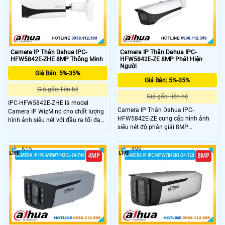
âm thanh thông minh, IVS, phát
nghệ ePOE
hiện khuôn mặt, phát hiện vật thể
thông minh và đếm người
Camera IP Thân Dahua IPC-
Camera IP Thân Dahua IPC-
HFW5842E-ZHE 8MP Thông Minh
HFW5842E-ZE 8MP Phát Hiện
Người
Giá Bán: 5%-35%
Giá Bán: 5%-35%
Giá gốc: liên hệ
Giá gốc: liên hệ
IPC-HFW5842E-ZHE là model
Camera IP Thân Dahua IPC-
Camera IP WizMind cho chất lượng
HFW5842E-ZE cung cấp hình ảnh
hình ảnh siêu nét với đầu ra tối đa
siêu nét độ phân giải 8MP
8MP (3840×2160), tích hợp hồng
(3840×2160) hỗ trợ các tính năng
ngoại cung cấp tầm nhìn ban đêm
xử lý hình ảnh WDR, 3D NR, HLC,
rõ nét khoảng cách 60m. Camera có
615
499
BLC và hồng ngoại 60m xem đêm rõ
các tính năng phát hiện âm thanh
ràng. Bên cạnh đó là các chức năng
thông minh, IVS, phát hiện khuôn
thông minh như SMD 3.0, phát hiện
mặt, phát hiện vật thể thông minh
âm thanh thông minh, phát hiện
và đếm người, SMD 3.0 bảo vệ an
khuôn mặt, phát hiện vật thể thông
ninh hiệu quả, hỗ trợ lưu qua thẻ
minh và đếm người, hỗ trợ ePoE lắp
Micro SD tối đa 1 TB
đặt khoảng cách xa