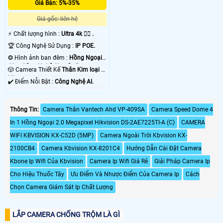
Giá Bán: 5%-35%
Giá gốc: liên hệ
️⚡ Chất lượng hình :
Ultra 4k 👍🏾 .
🏆 Công Nghệ Sử Dụng :
IP POE.
❂ Hình ảnh ban đêm :
Hồng Ngoại
60m Công Nghệ Chuyên Dụng.
🎲 Camera Thiết Kế
Thân Kim loại +
Nhựa.
️✔️ Điểm Nỗi Bật :
Công Nghệ AI.
Thông Tin:
Camera Thân Vantech Ahd VP-409SA
Camera Speed Dome 4
In 1 Hồng Ngoại 2.0 Megapixel Hikvision DS-2AE7225TI-A (C)
CAMERA
WIFI KBVISION KX-C52D (5MP)
Camera Ngoài Trời Kbvision KX-
2100CB4
Camera Kbvision KX-8201C4
Hướng Dẫn Cài Đặt Camera
Kbone Ip Wifi Của Kbvision
Camera Ip Wifi Giá Rẻ
Giải Pháp Camera Ip
Cho Hiệu Thuốc Tây
Ưu Điểm Và Nhược Điểm Của Camera Ip
Cách
Chọn Camera Giám Sát Ip Chất Lượng
LẮP CAMERA CHỐNG TRỘM LÀ GÌ