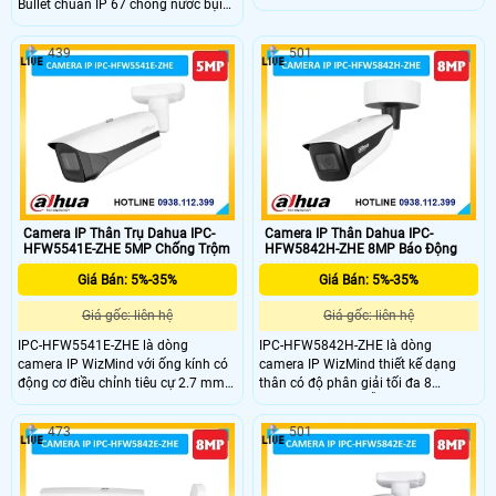
Bullet chuẩn IP 67 chống nước bụi
5.0MP, cùng với đó là ống kính có
hiệu quả, trang bị cảm biến CMOS
động cơ điều chỉnh tiêu cự 2.7 mm–
độ phân giải 4MP cho chất lượng
13.5 mm. Hỗ trợ hồng ngoại 60m
439
501
sắc nét. Hỗ trợ hồng ngoại lên đến
giúp xem đêm rõ ràng, trang bị các
60m, tính năng tiết kiệm băng thông
tính năng phát hiện SMD 3.0, phát
ROI, SVC, SMART H.264+/H.265+,
hiện âm thanh thông minh, IVS,
trang bị chức năng bảo vệ vành đai
phát hiện khuôn mặt, hỗ trợ lưu trữ
IVS, phát hiện khuôn mặt, tích hợp
với thẻ Micro SD tối đa 1 TB, công
mic ghi âm và hỗ trợ lưu qua thẻ
nghệ ePoE
Micro SD 1 TB
Camera IP Thân Trụ Dahua IPC-
Camera IP Thân Dahua IPC-
HFW5541E-ZHE 5MP Chống Trộm
HFW5842H-ZHE 8MP Báo Động
Giá Bán: 5%-35%
Giá Bán: 5%-35%
Giá gốc: liên hệ
Giá gốc: liên hệ
IPC-HFW5541E-ZHE là dòng
IPC-HFW5842H-ZHE là dòng
camera IP WizMind với ống kính có
camera IP WizMind thiết kế dạng
động cơ điều chỉnh tiêu cự 2.7 mm–
thân có độ phân giải tối đa 8
13.5 mm, trang bị cảm biến CMOS
MP(3840×2160), hỗ trợ hồng ngoại
độ phân giải 5.0MP cho hình ảnh
60m xem đêm rõ ràng. Camera
473
501
sắc nét, hỗ trợ hồng ngoại 60m xem
trang bị tính năng phát hiện khuôn
đêm dễ dàng. Camera trang bị các
mặt, bảo vệ vành đai IVS và công
tính năng thuật toán học sâu đảm
nghệ đếm người, đáp ứng nhu cầu
bảo an ninh hiệu quả như phát hiện
an ninh, tích hợp micro kép và công