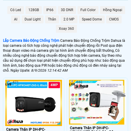
6.800.000 VNĐ
Lắp Camera Chống Trộm Dahua PIR
Có Led
128GB
IP66
3D DNR
Full Color
Hồng Ngoại
AI
Dual Light
Thân
2.0 MP
Speed Dome
CMOS
📶 Lắp 1 Camera Wifi Ip Ebitcam
Xoay 360
1.600.000 VNĐ
Lắp Camera Ip Wifi EBO2
Lắp Camera Báo Động Chống Trộm
Camera Báo Động Chống Trộm Dahua là
🔗 Lắp Chống Trộm Dahua Hikvision
loại camera có tích hợp công nghệ phát hiện chuyển động rồi Post qua điện
thoại đoạn video mà camera ghi lại hình ảnh chuyển động bất thường, Có
8.800,000 VNĐ
Camera Chống Trộm Dahua Chuyên Đêm
nhiều công nghệ báo động chuyển động tích hợp trên camera, tùy theo nhu
cầu sử dụng để chọn loại phát hiện chuyển động phù hợp như: báo động qua
🔥 4 Camera Chống Trộm Dahua Giá Rẻ
hình ảnh, báo động qua PIR hoặc báo động chủ động có đèn nháy sáng tại
chỗ. Ngày Upate:
8/9/2026 12:14:42 AM
5.000.000 VNĐ
Lắp Bộ Camera Chống Trộm Dahua Giá Rẻ
471
662
🖥 Camera chống trộm Dahua hầu như loại camera nào cũng có khả năng
chống trộm Dahua , tuy nhiên với những loại camera chống trộm Dahua
không chuyên dụng thì có thể sẽ có những báo động giả khi không có
người, trên đây là những camera có báo động chống trộm Dahua với chức
năng thông mình có nhiều ưu điểm và có thể cấu hình để hạn chế tối đa
báo động giả.
🎁 Có thể nói
lắp camera có báo động chống trộm
là giải pháp để nâng cao
chất lượng cuộc sống. tuy nhiên camera báo động chống trộm Dahua thì sẽ
Camera Thân IP DH-IPC-
Camera Thân IP DH-IPC-