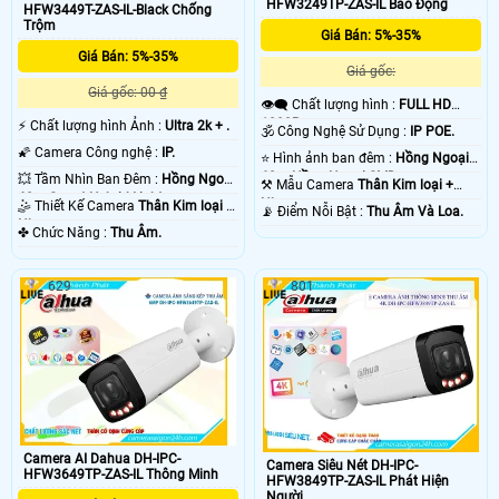
không hoàn hảo bằng 1 bộ báo động chống trộm Dahua chuyên nghiệp, vì
HFW3249TP-ZAS-IL Báo Động
HFW3449T-ZAS-IL-Black Chống
camera báo động chống trộm Dahua sẽ có độ trể đáng kể khoảng 2- 3 phút
Trộm
Giá Bán: 5%-35%
sau khi xẩy ra sự cố. chắc chắc camera nào cũng vậy thôi. vì ông nghệ báo
Giá Bán: 5%-35%
động chống trộm Dahua của camera hoặt động thong qua mạng internet do
Giá gốc:
đó có độ trể là do mạng chứ không phải do thiết bị camera chống trộm Dahua .
Giá gốc: 00 ₫
💡
👁️‍🗨 Chất lượng hình :
FULL HD
1080P .
️⚡ Chất lượng hình Ảnh :
Ultra 2k + .
🕉️ Công Nghệ Sử Dụng :
IP POE.
🌠 Camera Công nghệ :
IP.
⭐ Hình ảnh ban đêm :
Hồng Ngoại
60m Hồng Ngoại SMD.
💥 Tầm Nhìn Ban Đêm :
Hồng Ngoại
⚒ Mẫu Camera
Thân Kim loại +
60m Smart Hybrid Light.
Nhựa.
🤹 Thiết Kế Camera
Thân Kim loại +
️📡 Điểm Nỗi Bật :
Thu Âm Và Loa.
Nhựa.
️✤ Chức Năng :
Thu Âm.
629
801
'
Camera AI Dahua DH-IPC-
Camera Siêu Nét DH-IPC-
HFW3649TP-ZAS-IL Thông Minh
HFW3849TP-ZAS-IL Phát Hiện
Người