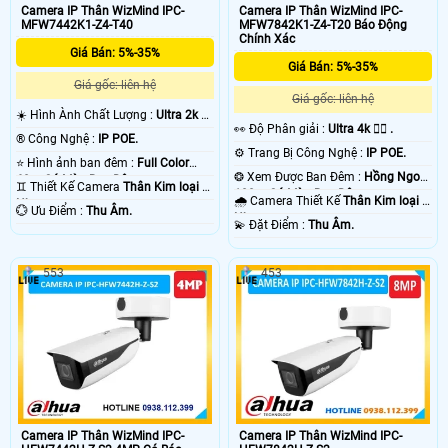
Camera IP Thân WizMind IPC-
Camera IP Thân WizMind IPC-
MFW7442K1-Z4-T40
MFW7842K1-Z4-T20 Báo Động
Chính Xác
Giá Bán: 5%-35%
Giá Bán: 5%-35%
Giá gốc: liên hệ
Giá gốc: liên hệ
☀️ Hình Ành Chất Lượng :
Ultra 2k +
️👀 Độ Phân giải :
Ultra 4k 👍🏾 .
.
®️ Công Nghệ :
IP POE.
⚙ Trang Bị Công Nghệ :
IP POE.
⭐ Hình ảnh ban đêm :
Full Color
❂ Xem Được Ban Đêm :
Hồng Ngoại
60m Có Màu Ban Ðêm.
♊ Thiết Kế Camera
Thân Kim loại +
100m Có Màu Ban Ðêm.
🌧️ Camera Thiết Kế
Thân Kim loại +
Nhựa.
️💮 Ưu Điểm :
Thu Âm.
Nhựa.
️💫 Đặt Điểm :
Thu Âm.
553
453
Camera IP Thân WizMind IPC-
Camera IP Thân WizMind IPC-