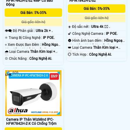
HFW7442H-Z-S2 4MP Có Báo
HFW7842H-Z-S2
Động
Giá Bán: 5%-35%
Giá Bán: 5%-35%
Giá gốc: liên hệ
Giá gốc: liên hệ
☀️ Độ sắc nét :
Ultra 4k 👍🏾 .
👁️‍🗨 Độ Phân giải :
Ultra 2k + .
🌠 Công Nghệ Camera :
IP POE.
⚛️ Trang Bị Công Nghệ :
IP POE.
🌚 Hình ảnh ban đêm :
Hồng Ngoại
⭐ Xem Được Ban Đêm :
Hồng Ngoại
60m Công Nghệ Chuyên Dụng.
👑 Loại Camera
Thân Kim loại +
60m Công Nghệ Chuyên Dụng.
🌧️ Loại Camera
Thân Kim loại +
Nhựa.
️💮 Tích Hợp :
Công Nghệ AI.
Nhựa.
️💠 Chức Năng :
Công Nghệ AI.
606
Camera IP Thân WizMind IPC-
HFW7842H-Z-X Có Chống Trộm