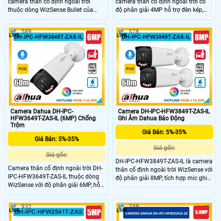
camera thân cố định ngoài trời
camera thân cố định ngoài trời có
thuộc dòng WizSense Bullet của
độ phân giải 4MP hỗ trợ đèn kép,
Dahua, độ phân giải 2MP sắc nét và
ghi âm với mic tích hợp và quan sát
tích hợp mic ghi âm và khe thẻ nhớ
ban đêm có màu nhờ hồng ngoại
589
578
lên đến 512GB. Camera hỗ trợ đèn
tầm xa 60m. Camera nổi bật với
kép cho hình ảnh có màu ban đêm,
khả năng phân biệt người và xe
tầm nhìn hồng ngoại lên đến 60m,
chính xác, hỗ trợ khe thẻ nhớ lên đến
chuẩn chống nước IP67 bền bỉ. Tính
512GB, tích hợp công nghệ POE
năng phân biệt người và xe thông
giúp truyền dữ liệu và nguồn điện
minh cùng công nghệ POE giúp lắp
qua một cáp mạng với chuẩn chống
đặt dễ dàng và hiệu quả.
nước IP67 hoạt động bền bỉ.
Camera Dahua DH-IPC-
Camera DH-IPC-HFW3849T-ZAS-IL
HFW3649T-ZAS-IL (6MP) Chống
Ghi Âm Dahua Báo Động
Trộm
Giá Bán: 5%-35%
Giá Bán: 5%-35%
Giá gốc:
Giá gốc:
DH-IPC-HFW3849T-ZAS-IL là camera
Camera thân cố định ngoài trời DH-
thân cố định ngoài trời WizSense với
IPC-HFW3649T-ZAS-IL thuộc dòng
độ phân giải 8MP, tích hợp mic ghi
WizSense với độ phân giải 6MP, hỗ
âm và công nghệ đèn kép cho hình
trợ đèn kép và ghi hình có màu ban
ảnh có màu vào ban đêm. Camera
đêm với tầm hồng ngoại lên đến
hỗ trợ hồng ngoại tầm xa 60m, khe
932
748
60m. Camera tích hợp mic ghi âm,
cắm thẻ nhớ lên đến 512GB và khả
khe thẻ nhớ lên tới 512GB, phân biệt
năng phân biệt chính xác giữa