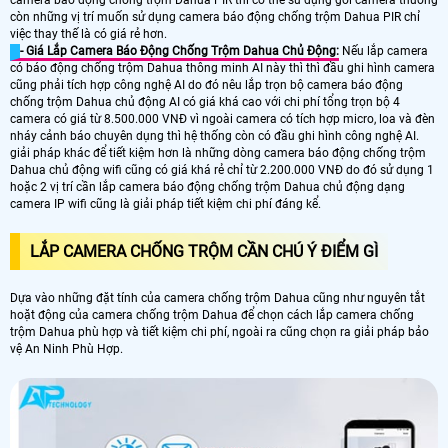
còn những vị trí muốn sử dụng camera báo động chống trộm Dahua PIR chỉ
việc thay thế là có giá rẻ hơn.
- Giá Lắp Camera Báo Động Chống Trộm Dahua Chủ Động:
Nếu lắp camera
có báo động chống trộm Dahua thông minh AI này thì thì đầu ghi hình camera
cũng phải tích hợp công nghệ AI do đó nêu lắp trọn bộ camera báo động
chống trộm Dahua chủ động AI có giá khá cao với chi phí tổng trọn bộ 4
camera có giá từ 8.500.000 VNĐ vì ngoài camera có tích hợp micro, loa và đèn
nháy cảnh báo chuyên dụng thì hệ thống còn có đầu ghi hình công nghệ AI.
giải pháp khác để tiết kiệm hơn là những dòng camera báo động chống trộm
Dahua chủ động wifi cũng có giá khá rẻ chỉ từ 2.200.000 VNĐ do đó sử dụng 1
hoặc 2 vị trí cần lắp camera báo động chống trộm Dahua chủ động dạng
camera IP wifi cũng là giải pháp tiết kiệm chi phí đáng kể.
LẮP CAMERA CHỐNG TRỘM CẦN CHÚ Ý ĐIỂM GÌ
Dựa vào những đặt tính của camera chống trộm Dahua cũng như nguyên tắt
hoặt động của camera chống trộm Dahua để chọn cách lắp camera chống
trộm Dahua phù hợp và tiết kiệm chi phí, ngoài ra cũng chọn ra giải pháp bảo
vệ An Ninh Phù Hợp.