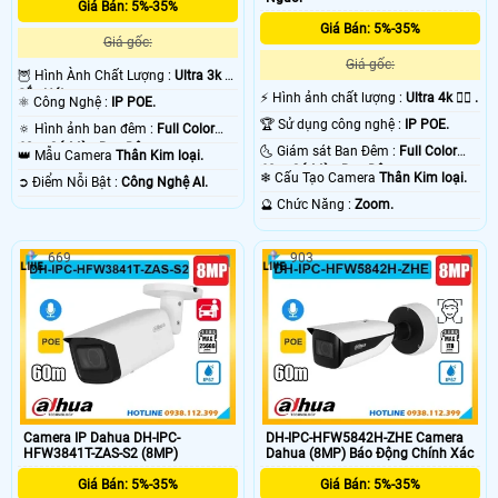
Giá Bán: 5%-35%
Giá Bán: 5%-35%
Giá gốc:
Giá gốc:
🦉 Hình Ành Chất Lượng :
Ultra 3k +
Sắc Nét .
️⚡ Hình ảnh chất lượng :
Ultra 4k 👍🏾 .
⚛️ Công Nghệ :
IP POE.
🏆 Sử dụng công nghệ :
IP POE.
🔅 Hình ảnh ban đêm :
Full Color
60m Có Màu Ban Ðêm.
🌜 Giám sát Ban Đêm :
Full Color
👑 Mẫu Camera
Thân Kim loại.
60m Có Màu Ban Ðêm.
❄ Cấu Tạo Camera
Thân Kim loại.
️➲ Điểm Nỗi Bật :
Công Nghệ AI.
️🔮 Chức Năng :
Zoom.
669
903
Camera IP Dahua DH-IPC-
DH-IPC-HFW5842H-ZHE Camera
HFW3841T-ZAS-S2 (8MP)
Dahua (8MP) Báo Động Chính Xác
Giá Bán: 5%-35%
Giá Bán: 5%-35%