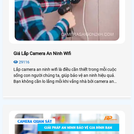
Giá Lắp Camera An Ninh Wifi
29116
Lắp camera an ninh wifi là điều cần thiết trong mỗi cuộc
sống con người chúng ta, giúp bảo vệ an ninh hiệu quả.
Bạn không cần lo lắng mỗi khi vắng nhà bởi camera an
ninh wifi chính là trợ thủ đắc lực bảo vệ ngôi nhà của bạn.
Vậy giá lắp camera an ninh wifi bao nhiêu? Trước khi lắp
đặt cần chú ý gì? Chúng ta cùng xem qua bài viết dưới đây
nhé!