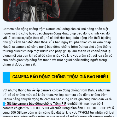
Camera báo động chống trộm Dahua chủ động còn có khả năng phân biệt
người và thú cưng hoặc các chuyển động khác, giúp báo động chính xác, đối
với tất cả các sự kiện theo dõi, nó có thể kích hoạt báo động trên thiết bị cũng
như gửi cảnh báo đến điện thoại của bạn ngay khi phát hiện có sự xâm nhập.
Ngoài ra camera có công nghệ báo động chống trộm Dahua chủ động thông
thường được tích hợp một micrô cho phép ghi lại âm thanh và có thể phát lại
giọng nói của bạn khi có ai đó xâm nhập vào khu vực giám sát, với loa sẵn có
cho phép giao tiếp bằng âm thanh với một người hoặc những người trong
phạm vi được giám sát.
CAMERA BÁO ĐỘNG CHỐNG TRỘM GIÁ BAO NHIÊU
Với những thông tin về lắp camera có báo động chống trộm Dahua như trên
thì sẽ có những mức giá khác nhau, với loại camera báo động chống trộm
Dahua bằng chuyển động thì camera nào cũng có và giá cũng bình dân và rẻ.
- Giá lắp camera báo động chống Trộm PIR
rẻ nhất hiện nay trọn bộ 4
camera có giá từ 5.800.000 VNĐ với chất lượng hình ảnh FULL HD 1080P với ổ
cứng 500 GB bao gồm nhân công lắp đặt tại khu vực TPHCM, tuy nhiện với loại
camera báo động chống trộm Dahua PIR thì có thể sử dụng gói camera thường