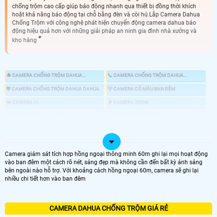
chống trộm cao cấp giúp báo động nhanh qua thiết bị đồng thời khích
hoặt khả năng báo động tại chỗ bằng đèn và còi hú.Lắp Camera Dahua
Chống Trộm với công nghệ phát hiện chuyển động camera dahua báo
động hiệu quả hơn với những giải pháp an ninh gia đình nhà xưởng và
kho hàng
🔔 CAMERA CHỐNG TRỘM DAHUA
📞 CAMERA CHỐNG TRỘM DAHUA
KBVISION
HIKVISION
🛡 CAMERA CHỐNG TRỘM DAHUA DAHUA
💡 CAMERA CÓ MÀU BAN ĐÊM
💤 CAMERA AI
🔭 CAMERA ZOOM
🏷 CAMERA STARLIGHT
👍 CAMERA 8MP UTRA 4K
🎎 CHỐNG TRỘM DAHUA CHUYÊN DỤNG
📸 LẮP CAMERA CÓ BÁO ĐỘNG CHỐNG TRỘM
Camera giám sát tích hợp hồng ngoại thông minh 60m ghi lại mọi hoạt động
vào ban đêm một cách rõ nét, sáng đẹp mà không cần đến bất kỳ ánh sáng
bên ngoài nào hỗ trợ. Với khoảng cách hồng ngoại 60m, camera sẽ ghi lại
nhiều chi tiết hơn vào ban đêm
LOẠI CAMERA IP
GIÁ LẮP CAMERA
CAMERA DAHUA CHỐNG TRỘM GIÁ RẺ
🌐 Bộ 4 Camera Chống Trộm