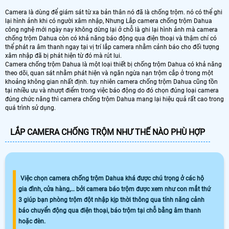
Camera là dùng để giám sát từ xa bản thân nó đã là chống trộm. nó có thể ghi
lại hình ảnh khi có người xâm nhập, Nhưng Lắp camera chống trộm Dahua
công nghệ mới ngày nay không dừng lại ở chỗ là ghi lại hình ảnh mà camera
chống trộm Dahua còn có khả năng báo động qua điện thoại và thậm chí có
thể phát ra âm thanh ngay tại vị trí lắp camera nhằm cảnh báo cho đối tượng
xâm nhập đã bị phát hiện từ đó mà rút lui.
Camera chống trộm Dahua là một loại thiết bị chống trộm Dahua có khả năng
theo dõi, quan sát nhằm phát hiện và ngăn ngừa nạn trộm cắp ở trong một
khoảng không gian nhất định. tuy nhiên camera chống trộm Dahua cũng tồn
tại nhiều ưu và nhượt điểm trong việc báo động do đó chọn đúng loại camera
đúng chức năng thì camera chống trộm Dahua mang lại hiệu quả rất cao trong
quá trình sử dụng.
LẮP CAMERA CHỐNG TRỘM NHƯ THẾ NÀO PHÙ HỢP
Việc chọn camera chống trộm Dahua khá được chú trọng ở các hộ
gia đình, cửa hàng,… bởi camera báo trộm được xem như con mắt thứ
3 giúp bạn phòng trộm đột nhập kịp thời thông qua tính năng cảnh
báo chuyển động qua điện thoại, báo trộm tại chỗ bằng âm thanh
hoặc đèn.