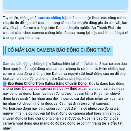
Tuy nhiên, không phải
camera chống trộm
báo qua điện thoai nào cũng chính
xác, do đó để hạn chế các tính trang cảnh báo chuyển động giả do con vật, tán
cây, đồ vật,… Camera chống trộm Dahua chuyên nghiệp An Thành Phát xin
chia sẻ cách chọn camera chống trộm Dahua mang lại hiệu quả tốt nhất, giá rẻ
cho bạn ngay hôm nay.
CÓ MÂY LOẠI CAMERA BÁO ĐỘNG CHỐNG TRỘM
Camera báo động chống trộm Dahua hiện tại có thể phân ra 3 loại cơ bản dựa
theo nguyên tắt hoặt động của camera, chúng ta sẽ tìm hiểu thêm những loại
camera báo động chống trộm Dahua và nguyên tắt hoặt động của nó để chọn
loại camera báo động chống trộm Dahua phù hợp nhé.
- Báo Động Chống Trộm Dahua Bằng Chuyển Động :
Đây là dạng báo động
chống trộm Dahua của camera mà bất kỳ thiết bị camera quan sát nào ngay
nay cũng sử dụng. Loại này hoặt động theo nguyên tắt là Phát hiện chuyển
động là sẽ push 1 tin nhắn qua điện thoại có cài đặt phần mềm xem camera,
tin nhắn với chuôn nhỏ và được cài đặt mặt định trên chiết camera.
Với loại báo động này thì thường có nhượt điểm là có nhiều báo động giả,
nguyên nhân là do nguyên tắt hoặt động cứ camera phát hiện hình ảnh có
chuyển động là bao chứ không phân biệt được gì. Ngoài ra báo động của
camera hoặt động qua mạng đo đó báo động sẽ có tình trạng trễ là điều tất
nhiên.