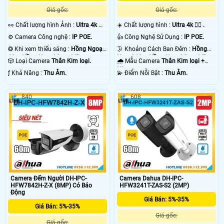
Giá gốc:
Giá gốc:
️👀 Chất lượng hình Ảnh :
Ultra 4k 👍🏾
☀️ Chất lượng hình :
Ultra 4k 👍🏾 .
.
⚙ Camera Công nghệ :
IP POE.
👍 Công Nghệ Sử Dụng :
IP POE.
❂ Khi xem thiếu sáng :
Hồng Ngoại
🌛 Khoảng Cách Ban Đêm :
Hồng
60m Hồng Ngoại Smart IR.
Ngoại 60m Hồng Ngoại Smart IR.
🎲 Loại Camera
Thân Kim loại.
🌧️ Mẫu Camera
Thân Kim loại +
Nhựa.
️ƒ Khả Năng :
Thu Âm.
️💫 Điểm Nỗi Bật :
Thu Âm.
840
608
Camera Đếm Người DH-IPC-
Camera Dahua DH-IPC-
HFW7842H-Z-X (8MP) Có Báo
HFW3241T-ZAS-S2 (2MP)
Động
Giá Bán: 5%-35%
Giá Bán: 5%-35%
Giá gốc:
Giá gốc: