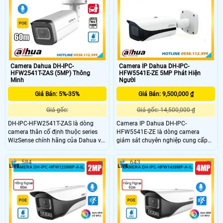
người và xe chính xác, phù hợp
người và xe. Chuẩn chống nước bụi
giám sát an ninh thông minh.
IP67 và hỗ trợ POE giúp camera
Chuẩn chống nước IP67 và hỗ trợ
hoạt động bền bỉ trong mọi điều
cấp nguồn POE giúp lắp đặt linh
kiện thời tiết giá rẻ.
hoạt bền bỉ ngoài trời giá rẻ.
Camera Dahua DH-IPC-
Camera IP Dahua DH-IPC-
HFW2541T-ZAS (5MP) Thông
HFW5541E-ZE 5MP Phát Hiện
Minh
Người
Giá Bán: 5%-35%
Giá Bán: 9,500,000 ₫
Giá gốc:
Giá gốc: 14,500,000 ₫
DH-IPC-HFW2541T-ZAS là dòng
Camera IP Dahua DH-IPC-
camera thân cố định thuộc series
HFW5541E-ZE là dòng camera
WizSense chính hãng của Dahua với
giám sát chuyên nghiệp cung cấp
độ phân giải 5MP, tích hợp mic ghi
hình ảnh chất lượng siêu nét với
âm và công nghệ hồng ngoại quan
cảm biến CMOS 5MP 1/2.7, tích hợp
584
643
sát ban đêm lên đến 60m. Camera
hồng ngoại với tầm xa lên đến 60m,
hỗ trợ khe thẻ nhớ tối đa 256GB
camera hỗ trợ nhận diện khuôn mặt,
phân biệt chính xác người và xe,
đếm người, phát hiện thông minh,
giúp nâng cao hiệu quả giám sát.
âm thanh, cùng khả năng lưu trữ thẻ
Với chuẩn chống nước IP67 và hỗ
nhớ tới 512GB, Hỗ trợ nguồn
trợ POE, camera hoạt động bền bỉ
PoE/ePoE, chuẩn chống nước IP67,
trong mọi điều kiện thời tiết.
chống va đập IK10.