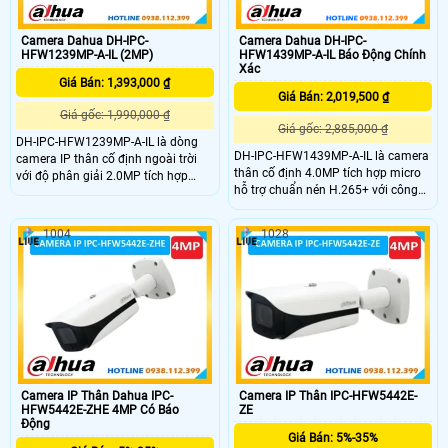
Camera Dahua DH-IPC-
Camera Dahua DH-IPC-
HFW1239MP-A-IL (2MP)
HFW1439MP-A-IL Báo Động Chính
Xác
Giá Bán: 1,393,000 ₫
Giá Bán: 2,019,500 ₫
Giá gốc: 1,990,000 ₫
Giá gốc: 2,885,000 ₫
DH-IPC-HFW1239MP-A-IL là dòng
DH-IPC-HFW1439MP-A-IL là camera
camera IP thân cố định ngoài trời
thân cố định 4.0MP tích hợp micro
với độ phân giải 2.0MP tích hợp
hỗ trợ chuẩn nén H.265+ với công
micro cho âm thanh rõ nét. Camera
nghệ chống ngược sáng WDR và
hỗ trợ công nghệ chống ngược sáng
chế độ chiếu sáng kép thông minh,
WDR, chuẩn nén H.265+ giúp tiết
1004
1028
camera cho hình ảnh màu sắc rõ
kiệm băng thông và lưu trữ. Ngoài
nét cả ngày lẫn đêm (LED ánh sáng
ra, camera còn có chế độ chiếu sáng
ấm 30m, hồng ngoại 60m). Hỗ trợ
kép thông minh (LED ánh sáng ấm
phát hiện con người, chuẩn ONVIF,
30m, hồng ngoại 60m), hỗ trợ PoE,
IP67 chống nước và PoE giúp dễ
chuẩn ONVIF và khả năng phát hiện
dàng lắp đặt.
con người hiệu quả.
Camera IP Thân Dahua IPC-
Camera IP Thân IPC-HFW5442E-
HFW5442E-ZHE 4MP Có Báo
ZE
Động
Giá Bán: 5%-35%