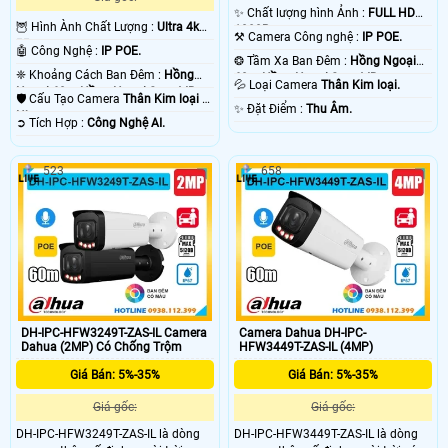
✨ Chất lượng hình Ảnh :
FULL HD
🦉 Hình Ành Chất Lượng :
Ultra 4k
1080P .
⚒ Camera Công nghệ :
IP POE.
👍🏾 .
🤖️ Công Nghệ :
IP POE.
❂ Tầm Xa Ban Đêm :
Hồng Ngoại
❈ Khoảng Cách Ban Đêm :
Hồng
60m Hồng Ngoại Smart IR.
💦 Loại Camera
Thân Kim loại.
Ngoại 60m Hồng Ngoại Smart IR.
🛡 Cấu Tạo Camera
Thân Kim loại +
️✨ Đặt Điểm :
Thu Âm.
Nhựa.
️➲ Tích Hợp :
Công Nghệ AI.
523
658
DH-IPC-HFW3249T-ZAS-IL Camera
Camera Dahua DH-IPC-
Dahua (2MP) Có Chống Trộm
HFW3449T-ZAS-IL (4MP)
Giá Bán: 5%-35%
Giá Bán: 5%-35%
Giá gốc:
Giá gốc:
DH-IPC-HFW3249T-ZAS-IL là dòng
DH-IPC-HFW3449T-ZAS-IL là dòng