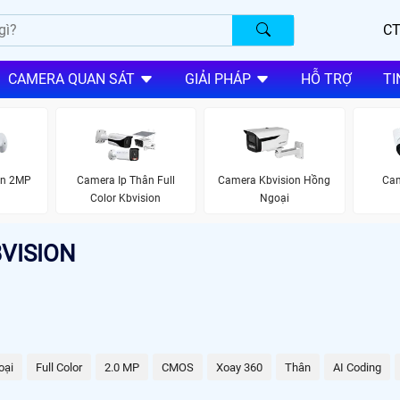
CT
CAMERA QUAN SÁT
GIẢI PHÁP
HỖ TRỢ
TI
on 2MP
Camera Ip Thân Full
Camera Kbvision Hồng
Cam
Color Kbvision
Ngoại
VISION
oại
Full Color
2.0 MP
CMOS
Xoay 360
Thân
AI Coding