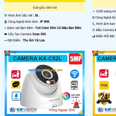
Giá gốc: liên hệ
🔅 Chất lượng hì
💯 Hình Ảnh Sắc nét :
3k .
🤖️ Công Nghệ Hình Ảnh :
IP Wifi.
⭐ Giám sát Ban Đêm :
Full Color 30m Có Màu Ban Ðêm.
♊ Mẫu Camera
👑 Cấu Tạo Camera
Xoay 360.
️🛃 Điểm N
️⇝ Đặt Điểm :
Thu Âm Và Loa.
793
580