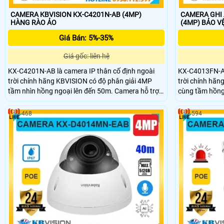
CAMERA KBVISION KX-C4201N-AB (4MP)
CAMERA GHI 
HÀNG RÀO ẢO
(4MP) BẢ
Giá Bán: 5%-35%
Giá gốc: liên hệ
KX-C4201N-AB là camera IP thân cố định ngoài
KX-C4013FN-AB
trời chính hãng KBVISION có độ phân giải 4MP
trời chính hãn
tầm nhìn hồng ngoại lên đến 50m. Camera hỗ trợ
cùng tầm hồng
khe cắm thẻ nhớ tối đa 256GB, tích hợp micro ghi
Camera tích hợ
âm và khả năng phân biệt người và xe thông minh.
micro ghi âm, 
468
594
Với thiết kế vỏ kim loại chuẩn IP67, hỗ trợ POE đây
trợ POE tiện lợi
là lựa chọn giá rẻ phù hợp cho mọi nhu cầu giám
đạt chuẩn chố
sát an ninh hiệu quả ngoài trời và trong nhà.
AB là lựa chọn 
ngoài trời.