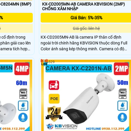
-C8204MN (8MP)
KX-CD2005MN-AB CAMERA KBVISION (2MP)
CHỐNG XÂM NHẬP
5%
Giá Bán: 5%-35%
ệ
Giá gốc: liên hệ
cố định trong
KX-CD2005MN-AB là camera IP thân cố định
phân giải cao lên
ngoài trời chính hãng KBVISION thuộc dòng Full
Camera tích hợp
Color ánh sáng kép thông minh. Camera có độ
 cắm thẻ nhớ lên
phân giải 2MP, tầm nhìn hồng ngoại lên đến 60m,
ệt người, xe
hỗ trợ khe cắm thẻ nhớ lên đến 256GB, phân biệt
529
oại chắc chắn,
được người và xe. Với thiết kế vỏ kim loại chắc
giá rẻ, chất
chắn, chuẩn chống nước IP67, tích hợp POE và gi
t an ninh.
thành cực kỳ hợp lý đây là lựa chọn tối ưu cho
giám sát an ninh.