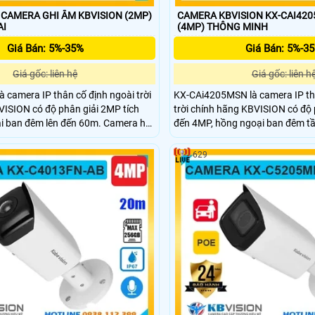
CAMERA GHI ÂM KBVISION (2MP)
CAMERA KBVISION KX-CAI420
AI
(4MP) THÔNG MINH
Giá Bán: 5%-35%
Giá Bán: 5%-3
Giá gốc: liên hệ
Giá gốc: liên h
camera IP thân cố định ngoài trời
KX-CAi4205MSN là camera IP th
ISION có độ phân giải 2MP tích
trời chính hãng KBVISION có độ 
i ban đêm lên đến 60m. Camera hỗ
đến 4MP, hồng ngoại ban đêm tầ
ẻ nhớ tối đa 256GB, có micro ghi
60m. Camera hỗ trợ khe cắm thẻ
được người và xe, cấp nguồn qua
hợp micro ghi âm và công nghệ 
629
ới vỏ kim loại chuẩn IP67 chống
xe thông minh. Vỏ kim loại chuẩn
 camera KX-C2205MN là lựa chọn
giá thành hợp lý phù hợp lắp đặ
cho nhu cầu giám sát an ninh ngoài
trình như nhà xưởng, công ty, kh