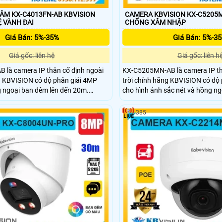
ÂM KX-C4013FN-AB KBVISION
CAMERA KBVISION KX-C5205M
O VỆ VÀNH ĐAI
CHỐNG XÂM NHẬP
Giá Bán: 5%-35%
Giá Bán: 5%-3
Giá gốc: liên hệ
Giá gốc: liên h
 là camera IP thân cố định ngoài
KX-C5205MN-AB là camera IP th
g KBVISION có độ phân giải 4MP
trời chính hãng KBVISION có độ
 ngoại ban đêm lên đến 20m.
cho hình ảnh sắc nét và hồng ng
p khe cắm thẻ nhớ lên đến 256GB,
đến 60m. Camera hỗ trợ khe cắ
công nghệ phân biệt người và xe, hỗ
công nghệ phân biệt người và xe
385
. Với thiết kế vỏ kim loại chắc chắn,
hợp POE giúp dễ dàng lắp đặt. Vớ
ng nước IP67 camera KX-C4013FN-
chắc đạt chuẩn chống nước IP67
giá rẻ đầy đủ tính năng cho an ninh
camera ngoài trời giá rẻ giám sá