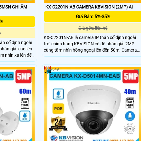
5MSN GHI ÂM
KX-C2201N-AB CAMERA KBVISION (2MP) AI
Giá Bán: 5%-35%
5%
Giá gốc: liên hệ
ệ
KX-C2201N-AB là camera IP thân cố định ngoài
ân cố định ngoài
trời chính hãng KBVISION có độ phân giải 2MP
phân giải cao lên
cùng tầm nhìn hồng ngoại lên đến 50m. Camera
m nhìn xa lên đến
hỗ trợ khe cắm thẻ nhớ tối đa 256GB, tích hợp
 nhớ 256GB, tích
micro ghi âm và tính năng phân biệt người và xe
phân biệt người và
thông minh. Với thiết kế vỏ kim loại chuẩn IP67
549
 IP67, hỗ trợ POE,
chống nước, hỗ trợ POE, camera giá rẻ phù hợp
t cho nhiều công
cho nhiều nhu cầu giám sát an ninh hiệu quả.
u phố, kho hàng,...