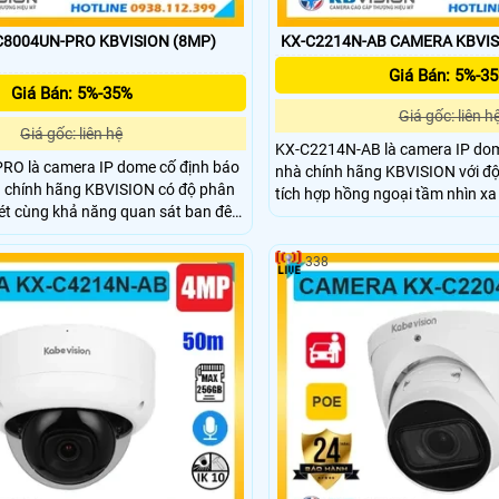
8004UN-PRO KBVISION (8MP)
Giá Bán: 5%-3
Giá Bán: 5%-35%
Giá gốc: liên h
Giá gốc: liên hệ
KX-C2214N-AB là camera IP dom
O là camera IP dome cố định báo
nhà chính hãng KBVISION với độ
 chính hãng KBVISION có độ phân
tích hợp hồng ngoại tầm nhìn xa
nét cùng khả năng quan sát ban đêm
50m. Camera hỗ trợ mic ghi âm,
 tầm hồng ngoại lên đến 30m.
tối đa 256GB, tính năng phân biệ
đàm thoại 2 chiều, khe cắm thẻ nhớ
chuẩn POE tiện lợi. Đây là lựa ch
338
 chuẩn chống nước IP67 và tích
mức giá rẻ, phù hợp lắp đặt giám
i. Đây là giải pháp an ninh chất
mức giá rẻ, phù hợp cho gia đình và