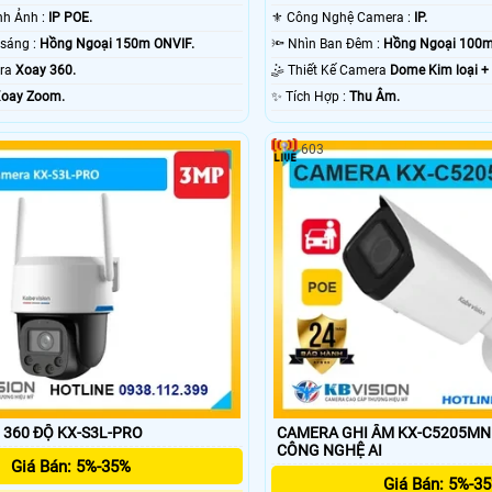
®️ Công Nghệ Hình Ảnh :
IP POE.
⚜️ Công Nghệ Camera :
IP.
🔴 Khi xem thiếu sáng :
Hồng Ngoại 150m ONVIF.
🔦 Nhìn Ban Đêm :
Hồng Ngoại 100m
era
Xoay 360.
🤹 Thiết Kế Camera
Dome Kim loại +
oay Zoom.
️✨ Tích Hợp :
Thu Âm.
603
 360 ĐỘ KX-S3L-PRO
CAMERA GHI ÂM KX-C5205MN 
CÔNG NGHỆ AI
Giá Bán: 5%-35%
Giá Bán: 5%-3