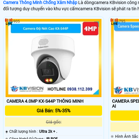
Camera Thông Minh Chống Xâm Nhập
Là dòngcamera KBvision công ng
đối tượng duy chuyển vào khu vực cấmcamera KBvision sẽ phát ra tín 
905
795
CAMERA 4.0MP KX-S44P THÔNG MINH
CAMERA SPE
AI
Giá Bán: 5%-35%
Giá gốc:
☀️ Chất lượng hình :
Ultra 2k + .
🔆 Hình Ảnh Sắc