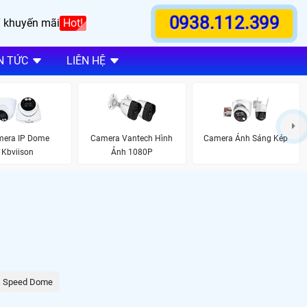
0938.112.399
 khuyến mãi
Hot!
N TỨC
LIÊN HỆ
era IP Dome
Camera Vantech Hình
Camera Ánh Sáng Kép
Kbviison
Ảnh 1080P
Speed Dome