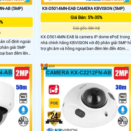
N-AB (5MP)
KX-D5014MN-EAB CAMERA KBVISION (5MP)
Giá Bán: 5%-35%
5%
Giá gốc: liên hệ
ệ
KX-D5014MN-EAB là camera IP dome ePoE trong
ân cố định ngoài
nhà chính hãng KBVISION với độ phân giải 5MP h
 phân giải 5MP
trợ ghi âm và hồng ngoại ban đêm lên đến 40m.
oại ban đêm lên
Camera tích hợp khe cắm thẻ nhớ lên đến 512GB,
m thẻ nhớ 256GB
công nghệ AI phát hiện thông minh, chuẩn chống
 thông minh, tích
nước IP67 và chống va đập IK10. Đây là lựa chọn
404
i vỏ kim loại bền
camera giá rẻ, chất lượng cao, phù hợp lắp đặt
, đây là lựa chọn
trong nhiều không gian giám sát an ninh hiệu quả.
t an ninh hiệu quả.