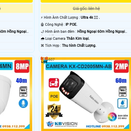
ệ
Giá gốc: liên hệ
️⚡ Hình Ành Chất Lượng :
Ultra 4k 👍🏾 .
🤖️ Công Nghệ :
IP POE.
60m Hồng Ngoại
🌙 Hình ảnh ban đêm :
Hồng Ngoại 60m Hồng Ngoại
Smart IR.
🌧️ Loại Camera
Thân Kim loại.
️⌘ Tích Hợp :
Thu hình Chất Lượng.
607