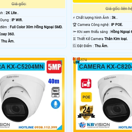
Giá gốc:
Giá gốc: liên h
nh :
2K Lite .
️⚡ Chất lượng hình Ảnh :
3k .
®️ Công Nghệ Sử Dụng :
IP Wifi.
🏆 Camera Công nghệ :
IP POE.
🌜 Hình ảnh ban đêm :
Full Color 30m Hồng Ngoại SMD.
🔦 Khi xem thiếu sáng :
Hồng Ngoại 
Xoay 360.
Smart IR.
♊ Thiết Kế Camera
Thân Kim loại.
ỗi Bật :
Thu Âm.
️🆑 Đặt Điểm :
Thu Âm.
574