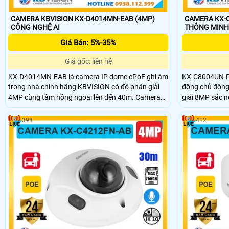
CAMERA KBVISION KX-D4014MN-EAB (4MP)
CAMERA KX-C
CÔNG NGHỆ AI
THÔNG MINH
Giá Bán: 5%-35%
Giá gốc: liên hệ
KX-D4014MN-EAB là camera IP dome ePoE ghi âm
KX-C8004UN-PR
trong nhà chính hãng KBVISION có độ phân giải
động chủ động
4MP cùng tầm hồng ngoại lên đến 40m. Camera
giải 8MP sắc 
hỗ trợ khe thẻ nhớ dung lượng tối đa 512GB và
Full Color với
tích hợp nhiều công nghệ AI thông minh như phân
Camera hỗ trợ 
398
412
biệt người, xe. Camera đạt chuẩn bảo vệ IP67
lên đến 512GB,
chống bụi nước, IK10 chống va đập, phù hợp cho
hợp POE tiện lợ
các môi trường giám sát chuyên nghiệp.
lượng cao với 
cửa hàng.