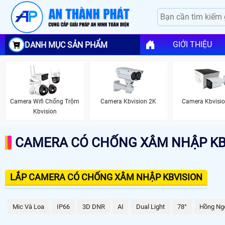
GIỚI THIỆU
DANH MỤC SẢN PHẨM
Camera Wifi Chống Trộm
Camera Kbvision 2K
Camera Kbvisi
Kbvision
CAMERA CÓ CHỐNG XÂM NHẬP KB
LẮP CAMERA CÓ CHỐNG XÂM NHẬP KBVISION
Mic Và Loa
IP66
3D DNR
AI
Dual Light
78°
Hồng Ng