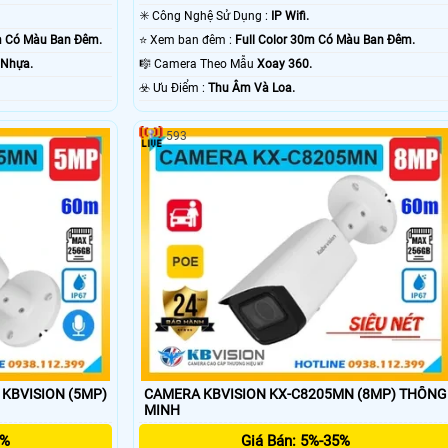
✳️ Công Nghệ Sử Dụng :
IP Wifi.
 Có Màu Ban Ðêm.
⭐ Xem ban đêm :
Full Color 30m Có Màu Ban Ðêm.
 Nhựa.
🎼️ Camera Theo Mẫu
Xoay 360.
️☣️ Ưu Điểm :
Thu Âm Và Loa.
593
KBVISION (5MP)
CAMERA KBVISION KX-C8205MN (8MP) THÔNG
MINH
5%
Giá Bán: 5%-35%