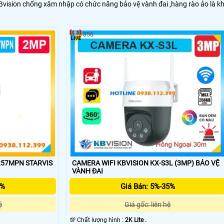
vision chống xâm nhập có chức năng bảo vệ vành đai ,hàng rào ảo là kh
856
257MPN STARVIS
CAMERA WIFI KBVISION KX-S3L (3MP) BẢO VỆ
VÀNH ĐAI
5%
Giá Bán: 5%-35%
ệ
Giá gốc: liên hệ
💯 Chất lượng hình :
2K Lite .