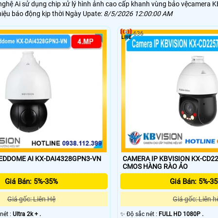
hệ Ai sử dụng chip xử lý hình ảnh cao cấp khanh vùng bảo vệcamera KB
hiệu báo động kịp thời Ngày Upate:
8/5/2026 12:00:00 AM
636
EDDOME AI KX-DAI4328GPN3-VN
CAMERA IP KBVISION KX-CD2
CMOS HÀNG RÀO ẢO
Giá Bán: 5%-35%
Giá Bán: 5%-3
Giá gốc: Liên Hệ
Giá gốc: Liên h
 nét :
Ultra 2k + .
✨ Độ sắc nét :
FULL HD 1080P .