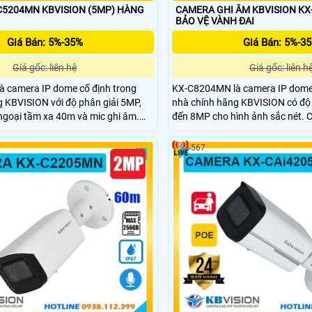
204MN KBVISION (5MP) HÀNG
CAMERA GHI ÂM KBVISION KX
BẢO VỆ VÀNH ĐAI
Giá Bán: 5%-35%
Giá Bán: 5%-3
Giá gốc: liên hệ
Giá gốc: liên h
 camera IP dome cố định trong
KX-C8204MN là camera IP dome 
 KBVISION với độ phân giải 5MP,
nhà chính hãng KBVISION có độ 
ngoại tầm xa 40m và mic ghi âm.
đến 8MP cho hình ảnh sắc nét. 
khe cắm thẻ nhớ lên đến 256GB,
hồng ngoại 40m, mic ghi âm, khe
biệt người và xe, cùng công nghệ
đến 256GB và công nghệ phân bi
567
i thiết kế vỏ kim loại bền bỉ và giá
thông minh. Hỗ trợ POE, vỏ kim l
à lựa chọn lý tưởng cho giải pháp
camera KX-C8204MN là lựa chọn 
lượng.
lượng cao cho giải pháp giám sá