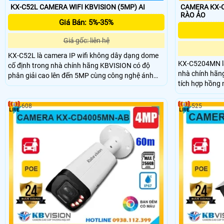
KX-C52L CAMERA WIFI KBVISION (5MP) AI
CAMERA KX-C5
RÀO ẢO
Giá Bán: 5%-35%
Giá gốc: liên hệ
KX-C52L là camera IP wifi không dây dạng dome
KX-C5204MN là
cố định trong nhà chính hãng KBVISION có độ
nhà chính hãng
phân giải cao lên đến 5MP cùng công nghệ ánh
tích hợp hồng 
sáng kép Full Color cho hình ảnh sắc nét cả ngày
Camera hỗ trợ 
lẫn đêm. Camera tích hợp hồng ngoại 30m, đàm
khả năng phân 
thoại 2 chiều, khe cắm thẻ nhớ lên đến 256GB có
608
525
POE tiện lợi. Vớ
khả năng phân biệt người và xe, kèm theo chức
thành rẻ, đây l
năng báo động đèn và còi hú thông minh khi phát
giám sát chất 
hiện xâm nhập.