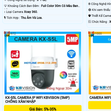
⚛️ Công Nghệ Sử Dụng :
IP POE.
💡 Khoảng Cách Ban Đêm :
Full Color 30m Có Màu Ban
Ðêm.
↕️ Loại Camera
Xoay 360.
🛡 Thiết Kế Cam
️🎙 Tích Hợp :
Thu Âm Và Loa.
️🆑 Chức Năng :
X
972
1000
KX-S5L CAMERA IP WIFI KBVISION (5MP)
CAMERA WIFI
CHỐNG XÂM NHẬP
Giá Bán: 5%-35%