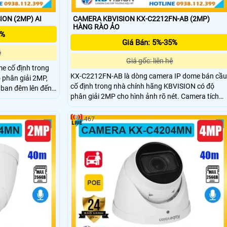
KX-C2214N-AB CAMERA KBVISION (2MP) AI
CAMERA KBVISION KX-C2212FN-AB (2MP)
HÀNG RÀO ẢO
5%
Giá Bán: 5%-35%
ệ
Giá gốc: liên hệ
e cố định trong
KX-C2212FN-AB là dòng camera IP dome bán cầu
 phân giải 2MP,
cố định trong nhà chính hãng KBVISION có độ
 ban đêm lên đến
phân giải 2MP cho hình ảnh rõ nét. Camera tích
 khe cắm thẻ nhớ
hợp hồng ngoại 30m, mic ghi âm, khe cắm thẻ nhớ
t người và xe,
256GB, hỗ trợ phân biệt người và xe công nghệ Ai
ọn lý tưởng với
467
phát hiện thông minh, cấp nguồn PoE và đạt
 sát trong nhà.
chuẩn chống va đập IK10. Đây là lựa chọn giá rẻ,
phù hợp cho các giải pháp giám sát an ninh trong
nhà .