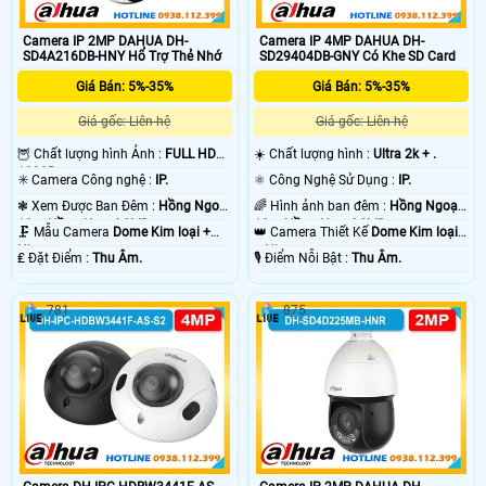
Camera IP 2MP DAHUA DH-
Camera IP 4MP DAHUA DH-
SD4A216DB-HNY Hổ Trợ Thẻ Nhớ
SD29404DB-GNY Có Khe SD Card
Giá Bán: 5%-35%
Giá Bán: 5%-35%
Giá gốc: Liên hệ
Giá gốc: Liên hệ
🦉 Chất lượng hình Ảnh :
FULL HD
☀️ Chất lượng hình :
Ultra 2k + .
1080P .
✳️ Camera Công nghệ :
IP.
⚛️ Công Nghệ Sử Dụng :
IP.
❃ Xem Được Ban Đêm :
Hồng Ngoại
🌈 Hình ảnh ban đêm :
Hồng Ngoại
10m Hồng Ngoại SMD.
10m Hồng Ngoại SMD.
🗜️ Mẫu Camera
Dome Kim loại +
👑 Camera Thiết Kế
Dome Kim loại
Nhựa.
+ Nhựa.
️₤ Đặt Điểm :
Thu Âm.
️🎙 Điểm Nỗi Bật :
Thu Âm.
781
875