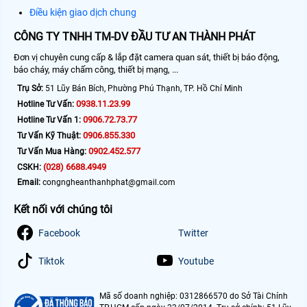
Điều kiện giao dịch chung
CÔNG TY TNHH TM-DV ĐẦU TƯ AN THÀNH PHÁT
Đơn vị chuyên cung cấp & lắp đặt camera quan sát, thiết bị báo động,
báo cháy, máy chấm công, thiết bị mạng, ...
Trụ Sở:
51 Lũy Bán Bích, Phường Phú Thạnh, TP. Hồ Chí Minh
0938.11.23.99
Hotline Tư Vấn:
0906.72.73.77
Hotline Tư Vấn 1:
0906.855.330
Tư Vấn Kỹ Thuật:
0902.452.577
Tư Vấn Mua Hàng:
(028) 6688.4949
CSKH:
Email:
congngheanthanhphat@gmail.com
Kết nối với chúng tôi
Facebook
Twitter
Tiktok
Youtube
Mã số doanh nghiệp: 0312866570 do Sở Tài Chính