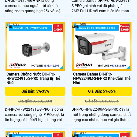
DH-SD4D425MB-HNR là dòng
Camera Dahua DH-IPC-HDW2249T-
camera dahua ngoài trời có khả
S-PRO ghi hình với độ phân giải
năng zoom quang học 25x với độ
2MP Full HD với cảm biến lớn mang
phân giải lên đến 2K ghi hình siêu
lại chi tiết rõ ràng tích hợp mic thu
nét. ngoài ra camera này còn có
âm tiện theo dõi cả hình ảnh lẫn âm
623
688
hồng ngoại tầm xa lên đến 100m
thanh hỗ trợ hồng ngoại ánh sáng
đảm bảo an ninh về đêm tuyệt đối.
ấm 30m cho màu sắc trung thực
Chuẩn chống nước IP67 chống sét
ban đêm cùng AI SMD Plus giảm
lan truyền 6000V hỗ trợ thẻ nhớ
báo động giả phân biệt người và xe
512GB tên miền miễn phí
hiệu quả
SmartDDNS.TV xem từ xa.
Camera Chống Nước DH-IPC-
Camera Dahua DH-IPC-
HFW2249TL-S-PRO Trang Bị Thẻ
HFW2249M-S-B-PRO Khe Cắm Thẻ
Nhớ
Nhớ
Giá Bán: 5%-35%
Giá Bán: 5%-35%
Giá gốc: 3,750,000 ₫
Giá gốc: 3,610,000 ₫
DH-IPC-HFW2249TL-S-PRO là dòng
DH-IPC-HFW2249M-S-B-PRO đây là
camera với công nghệ IP POe cực kì
một trong những dòng camera chất
ấn tượng, có thể kết hợp chung với
lượng của nhà dahua với giá thành
NVR, tích hợp micro thu âm và có
rẻ kèm theo đấy là chất lượng cao,
thể hoạt động độc lập nhờ khe cắm
mang lại khả năng phân biệt người
621
937
thẻ nhớ 256GB, trang bị đèn Led
và xem tích hợp micro giúp thu