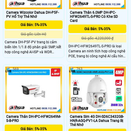
Camera Wizcolor Dahua DH-P5F-
Camera Thân 6.0MP DH-IPC-
PV Hổ Trợ Thẻ Nhớ
HFW2649TL-S-PRO Có Khe SD
Card
Giá Bán: 5%-35%
Giá Bán: 5%-35%
Giá gốc: Liên Hệ
Giá gốc: 4,220,000 ₫
Camera DH-P5F-PV trang bị cảm
DH-IPC-HFW2649TL-S-PRO là loại
biến lớn 1/1.8 độ phân giải 5MP, kết
Camera an ninh tích hợp công nghệ
hợp công nghệ AI-ISP và WDR
POE, trang bị công nghệ AI cấu hình
120dB cho hình ảnh rõ nét cả ngày
chống báo động giả bằng thuật
lẫn đêm, kể cả trong điều kiện ngược
toán deep learning. Với trang bị
sáng. Tầm xa ánh sáng ấm đến
569
763
Chống Ngược Sáng DWDR, H.265+
30m cho phép thu hình màu ban
và công nghệ ánh sáng kép thông
đêm. Chức năng thông minh như
minh, camera cung cấp hình ảnh rõ
phát hiện người, phương tiện, Auto
nét hơn, tải hình ảnh nhanh hơn và
Tracking
chất lượng tốt mọi lúc.
Camera Thân DH-IPC-HFW2649M-
Camera Sim 4G DH-SD6C3432GB-
S-B-PRO
HNR-AGQ-PV1-LA Dahua Trang Bị
Thẻ Nhớ
Giá Bán: 5%-35%