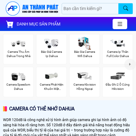
DANH MỤC SẢN PHẨM
Camera Thu Âm
Báo Giá Camera
Báo Gia Camera
Camera Ip Thân
Dahua Trong Nhà
Ip Dahua
Wifi Dahua
Full Color Dahua
Camera Speedom
Camera Phát Hiện
Camera Kbvision
Đầu Ghi 2 Ổ Cứng
Dahua
Khuôn Mặt
Hồng Ngoại
Hikvision
Dahua
CAMERA CÓ THẺ NHỚ DAHUA
WDR 120dB là công nghệ xử lý hình ảnh giúp camera ghi lại hình ảnh có độ
sáng hài hòa rõ ràng hơn. Số 120dB ở đây đánh giá khả năng hoạt động hiệu
quả của WDR, biểu thị tỷ lệ của hai giá trị – trong trường hợp này là cường độ
của tỷ lệ độ chói của vật thể sáng nhất và kém sáng nhất trong cảnh