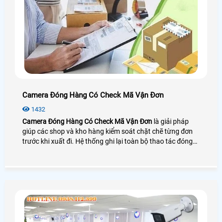
Camera Đóng Hàng Có Check Mã Vận Đơn
1432
Camera Đóng Hàng Có Check Mã Vận Đơn
là giải pháp
giúp các shop và kho hàng kiểm soát chặt chẽ từng đơn
trước khi xuất đi. Hệ thống ghi lại toàn bộ thao tác đóng
gói và soi rõ mã vận đơn ngay tại bàn làm việc giúp đối
chiếu chính xác giữa sản phẩm và thông tin đơn hàng.
Nhờ vậy doanh nghiệp giảm sai sót xử lý khiếu nại nhanh
hơn và tăng độ tin cậy cho khách mua