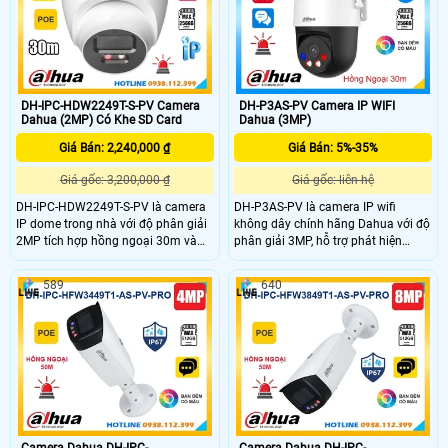
giúp nâng cao hiệu quả giám sát.
báo hiệu quả. Camera còn hỗ trợ
Với chuẩn chống nước IP67 và hỗ
POE, chuẩn chống nước bụi IP67
trợ POE, camera hoạt động bền bỉ
phù hợp lắp đặt ngoài trời.
trong mọi điều kiện thời tiết.
DH-IPC-HDW2249T-S-PV Camera
DH-P3AS-PV Camera IP WIFI
Dahua (2MP) Có Khe SD Card
Dahua (3MP)
Giá Bán: 2,240,000 ₫
Giá Bán: 5%-35%
Giá gốc: 3,200,000 ₫
Giá gốc: liên hệ
DH-IPC-HDW2249T-S-PV là camera
DH-P3AS-PV là camera IP wifi
IP dome trong nhà với độ phân giải
không dây chính hãng Dahua với độ
2MP tích hợp hồng ngoại 30m và
phân giải 3MP, hỗ trợ phát hiện
đèn LED trợ sáng cho hình ảnh ban
người và phương tiện chính xác.
đêm có màu sắc rõ nét. Camera
Camera tích hợp hồng ngoại 30m,
589
640
quan sát hỗ trợ khe cắm thẻ nhớ lên
quay xoay 360° tracking tự động
đến 256GB đàm thoại hai chiều tiện
theo dõi đối tượng xâm nhập, ghi
lợi. Ngoài ra, camera còn có chức
hình màu ban đêm, báo động bằng
năng phát hiện thông minh và cảnh
đèn và còi. Hỗ trợ thẻ nhớ lên đến
báo chủ động, nâng cao hiệu quả
256GB, chuẩn kháng nước bụi IP66,
an ninh.
phù hợp lắp đặt ngoài trời.
Camera Dahua DH-IPC-
Camera Dahua DH-IPC-