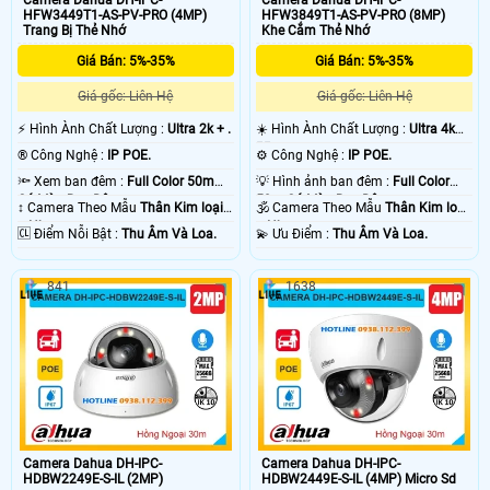
HFW3449T1-AS-PV-PRO (4MP)
HFW3849T1-AS-PV-PRO (8MP)
Trang Bị Thẻ Nhớ
Khe Cắm Thẻ Nhớ
Giá Bán: 5%-35%
Giá Bán: 5%-35%
Giá gốc: Liên Hệ
Giá gốc: Liên Hệ
️⚡ Hình Ành Chất Lượng :
Ultra 2k + .
☀️ Hình Ành Chất Lượng :
Ultra 4k
👍🏾 .
®️ Công Nghệ :
IP POE.
⚙ Công Nghệ :
IP POE.
🔦 Xem ban đêm :
Full Color 50m
💡 Hình ảnh ban đêm :
Full Color
Có Màu Ban Ðêm.
50m Có Màu Ban Ðêm.
↕️ Camera Theo Mẫu
Thân Kim loại
🕉️ Camera Theo Mẫu
Thân Kim loại
+ Nhựa.
+ Nhựa.
️🆑 Điểm Nỗi Bật :
Thu Âm Và Loa.
️💫 Ưu Điểm :
Thu Âm Và Loa.
841
1638
Camera Dahua DH-IPC-
Camera Dahua DH-IPC-
HDBW2249E-S-IL (2MP)
HDBW2449E-S-IL (4MP) Micro Sd