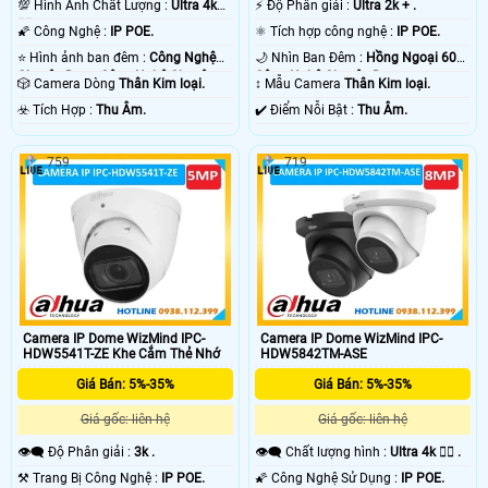
💯 Hình Ành Chất Lượng :
Ultra 4k
️⚡ Độ Phân giải :
Ultra 2k + .
👍🏾 .
🌠 Công Nghệ :
IP POE.
⚛️ Tích hợp công nghệ :
IP POE.
⭐ Hình ảnh ban đêm :
Công Nghệ
🌙 Nhìn Ban Đêm :
Hồng Ngoại 60m
Chuyên Dụng Công Nghệ Chuyên
Công Nghệ Chuyên Dụng.
🎲 Camera Dòng
Thân Kim loại.
↕️ Mẫu Camera
Thân Kim loại.
Dụng.
️☣️ Tích Hợp :
Thu Âm.
️✔️ Điểm Nỗi Bật :
Thu Âm.
759
719
Camera IP Dome WizMind IPC-
Camera IP Dome WizMind IPC-
HDW5541T-ZE Khe Cắm Thẻ Nhớ
HDW5842TM-ASE
Giá Bán: 5%-35%
Giá Bán: 5%-35%
Giá gốc: liên hệ
Giá gốc: liên hệ
👁️‍🗨 Độ Phân giải :
3k .
👁️‍🗨 Chất lượng hình :
Ultra 4k 👍🏾 .
⚒ Trang Bị Công Nghệ :
IP POE.
🌠 Công Nghệ Sử Dụng :
IP POE.