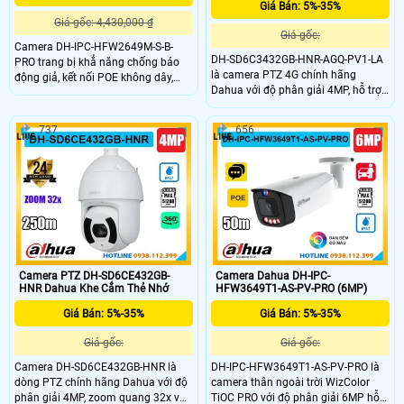
Giá Bán: 5%-35%
Giá gốc: 4,430,000 ₫
Giá gốc:
Camera DH-IPC-HFW2649M-S-B-
DH-SD6C3432GB-HNR-AGQ-PV1-LA
PRO trang bị khẳ năng chống báo
là camera PTZ 4G chính hãng
động giả, kết nối POE không dây,
Dahua với độ phân giải 4MP, hỗ trợ
hình ảnh 6.0 MP chất lượng cao.
zoom quang 32x, phát hiện người
Camera có khả năng quan sát ban
và phương tiện chính xác. Camera
đêm full color trong khoảng cách
737
656
tích hợp hồng ngoại tầm xa 150m,
50m, tích hợp công nghệ SMD PLUS
có màu ban đêm trong phạm vi
và AI thông minh. Dễ dàng nâng
50m, khả năng quay xoay 360 độ
cấp hệ thống và chống ngược sáng
linh hoạt. Camera hỗ trợ báo động
DWDR.
thông minh khe thẻ nhớ đến 512GB
và đạt chuẩn chống nước IP66 phù
hợp lắp ngoài trời.
Camera PTZ DH-SD6CE432GB-
Camera Dahua DH-IPC-
HNR Dahua Khe Cắm Thẻ Nhớ
HFW3649T1-AS-PV-PRO (6MP)
Giá Bán: 5%-35%
Giá Bán: 5%-35%
Giá gốc:
Giá gốc:
Camera DH-SD6CE432GB-HNR là
DH-IPC-HFW3649T1-AS-PV-PRO là
dòng PTZ chính hãng Dahua với độ
camera thân ngoài trời WizColor
phân giải 4MP, zoom quang 32x và
TiOC PRO với độ phân giải 6MP hỗ