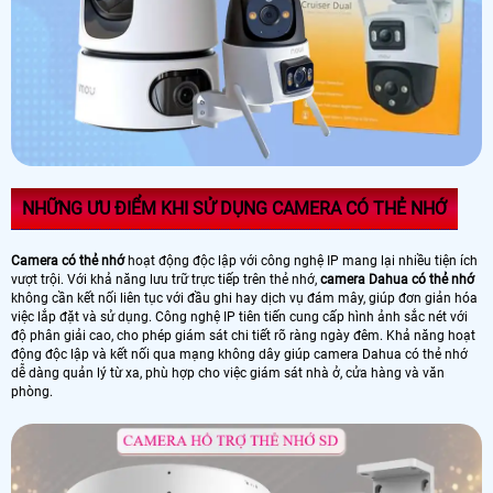
NHỮNG ƯU ĐIỂM KHI SỬ DỤNG CAMERA CÓ THẺ NHỚ
Camera có thẻ nhớ
hoạt động độc lập với công nghệ IP mang lại nhiều tiện ích
vượt trội. Với khả năng lưu trữ trực tiếp trên thẻ nhớ,
camera Dahua có thẻ nhớ
không cần kết nối liên tục với đầu ghi hay dịch vụ đám mây, giúp đơn giản hóa
việc lắp đặt và sử dụng. Công nghệ IP tiên tiến cung cấp hình ảnh sắc nét với
độ phân giải cao, cho phép giám sát chi tiết rõ ràng ngày đêm. Khả năng hoạt
động độc lập và kết nối qua mạng không dây giúp camera Dahua có thẻ nhớ
dễ dàng quản lý từ xa, phù hợp cho việc giám sát nhà ở, cửa hàng và văn
phòng.