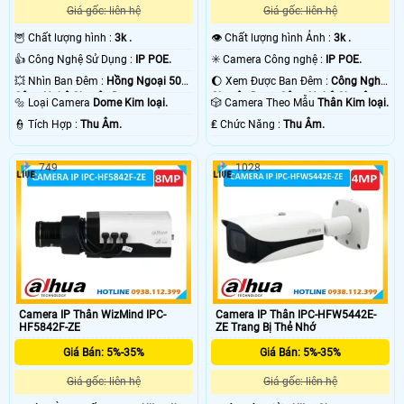
Giá gốc: liên hệ
Giá gốc: liên hệ
🦉 Chất lượng hình :
3k .
👁 Chất lượng hình Ảnh :
3k .
👍 Công Nghệ Sử Dụng :
IP POE.
✳️ Camera Công nghệ :
IP POE.
💥 Nhìn Ban Đêm :
Hồng Ngoại 50m
🌔 Xem Được Ban Đêm :
Công Nghệ
Công Nghệ Chuyên Dụng.
Chuyên Dụng Công Nghệ Chuyên
🔩 Loại Camera
Dome Kim loại.
🎲 Camera Theo Mẫu
Thân Kim loại.
Dụng.
️👮 Tích Hợp :
Thu Âm.
️₤ Chức Năng :
Thu Âm.
749
1028
Camera IP Thân WizMind IPC-
Camera IP Thân IPC-HFW5442E-
HF5842F-ZE
ZE Trang Bị Thẻ Nhớ
Giá Bán: 5%-35%
Giá Bán: 5%-35%
Giá gốc: liên hệ
Giá gốc: liên hệ