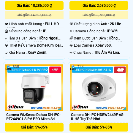
Giá Bán: 10,286,500 ₫
Giá Bán: 2,635,500 ₫
Giá gốc: 14,695,000 ₫
Giá gốc: 3,765,000 ₫
👁 Hình ảnh chất lượng :
FULL HD
💯 Chất lượng hình Ảnh :
2K Lite .
1080P .
🤖️ Sử dụng công nghệ :
IP.
✳️ Camera Công nghệ :
IP Wifi.
⭐ Tầm Xa Ban Đêm :
Hồng Ngoại
🌈 Xem Được Ban Đêm :
Hồng
100m Hồng Ngoại SMD.
Ngoại 30m Hồng Ngoại Smart IR.
💎 Thiết Kế Camera
Dome Kim loại
💎 Loại Camera
Xoay 360.
+ Nhựa.
️➲ Khả Năng :
Xoay Zoom.
️⇝ Chức Năng :
Thu Âm Và Loa.
835
744
Camera WizSense Dahua DH-IPC-
Camera DH-IPC-HDBW2449F-AS-
PT2449C1-S-PV-PRO Micro Sd
IL Hổ Trợ Thẻ Nhớ
Giá Bán: 5%-35%
Giá Bán: 5%-35%