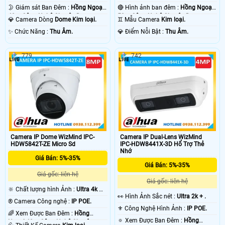
🌛 Giám sát Ban Đêm :
Hồng Ngoại
🔴 Hình ảnh ban đêm :
Hồng Ngoại
40m Công Nghệ Chuyên Dụng.
50m Công Nghệ Chuyên Dụng.
💎 Camera Dòng
Dome Kim loại.
♊ Mẫu Camera
Kim loại.
️✨ Chức Năng :
Thu Âm.
️💎 Điểm Nỗi Bật :
Thu Âm.
779
742
Camera IP Dome WizMind IPC-
Camera IP Dual-Lens WizMind
HDW5842T-ZE Micro Sd
IPC-HDW8441X-3D Hổ Trợ Thẻ
Nhớ
Giá Bán: 5%-35%
Giá Bán: 5%-35%
Giá gốc: liên hệ
Giá gốc: liên hệ
🔆 Chất lượng hình Ảnh :
Ultra 4k 👍🏾
️👀 Hình Ảnh Sắc nét :
Ultra 2k + .
.
®️ Camera Công nghệ :
IP POE.
⚜️ Công Nghệ Hình Ảnh :
IP POE.
🌈 Xem Được Ban Đêm :
Hồng
🔅 Xem Được Ban Đêm :
Hồng
Ngoại 40m Công Nghệ Chuyên