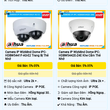
️⌘ Tích Hợp :
Thu Âm.
️💮 Ưu Điểm :
Thu Âm.
578
455
Camera IP WizMind Dome IPC-
Camera IP WizMind Dome IPC-
HDBW5441F-AS-E2 Trang Bị Thẻ
HDBW5442E-Z4E Khe Cắm Thẻ
Nhớ
Nhớ
Giá Bán: 5%-35%
Giá Bán: 5%-35%
Giá gốc: liên hệ
Giá gốc: liên hệ
🦉 Độ sắc nét :
Ultra 2k + .
🔆 Chất lượng hình Ảnh :
Ultra 2k + .
®️ Công Nghệ Camera :
IP POE.
⚛️ Camera Công nghệ :
IP POE.
❃ Nhìn Ban Đêm :
Hồng Ngoại 30m
🌛 Giám sát Ban Đêm :
Hồng Ngoại
Công Nghệ Chuyên Dụng.
80m Công Nghệ Chuyên Dụng.
👑 Mẫu Camera
Kim loại.
🛡 Camera Dòng
Kim loại.
️🔔 Ưu Điểm :
Thu Âm.
️✔️ Khả Năng :
Thu Âm.