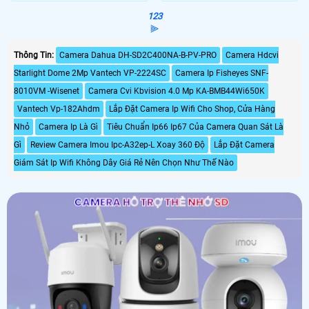
1
2
3
⫸
Thông Tin:
Camera Dahua DH-SD2C400NA-B-PV-PRO
Camera Hdcvi
Starlight Dome 2Mp Vantech VP-2224SC
Camera Ip Fisheyes SNF-
8010VM -Wisenet
Camera Cvi Kbvision 4.0 Mp KA-BMB44Wi650K
Vantech Vp-182Ahdm
Lắp Đặt Camera Ip Wifi Cho Shop, Cửa Hàng
Nhỏ
Camera Ip Là Gì
Tiêu Chuẩn Ip66 Ip67 Của Camera Quan Sát Là
Gì
Review Camera Imou Ipc-A32ep-L Xoay 360 Độ
Lắp Đặt Camera
Giám Sát Ip Wifi Không Dây Giá Rẻ Nên Chọn Như Thế Nào