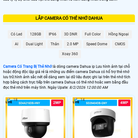
LẮP CAMERA CÓ THẺ NHỚ DAHUA
Có Led
128GB
IP66
3D DNR
Full Color
Hồng Ngoại
AI
Dual Light
Thân
2.0 MP
Speed Dome
CMOS
Xoay 360
Camera Có Trang Bị Thẻ Nhớ
là dòng camera Dahua ip Lưu hình ảnh tại chỗ
hoặc động độc lập giá rẻ là những ưu điểm camera Dahua có hổ trợ thẻ nhớ
lưu trữ.hình ảnh sắc nét dễ dàng xem lại dữ liệu được ghi lại trên thẻ nhớ tích
hợp bằng cách trực tiếp trên camera Dahua có thẻ nhớ hoăc xem bằng đầu
đọc thẻ nhớ trên máy tính. Ngày Upate:
8/2/2026 12:00:00 AM
18
14