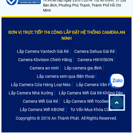
TP.HCM cấp ngày 23/07/2014. Trụ sở chính: 51 Lũy
Bán Bích, Phường Phú Thạnh, Thành Phố Hồ Chí
Minh
ĐƠN VỊ TRỰC TIẾP THI CÔNG LẮP ĐẶT HỆ THỐNG CAMERA AN
NINH
Lắp Camera Vantech Giá Rẻ
Camera Dahua Giá Rẻ
Camera Kbvision Chính Hãng
Camera HIKVISION
Camera an ninh
Lắp camera gia đình
Lắp camera xem qua điện thoại
Lắp Camera Cửa Hàng Loại Nào
Lắp Camera Văn Phòng
Lắp Camera Nhà Xưởng
Lắp Camera Wifi Giá Rẻ Không Dây
Camera Wifi Giá Rẻ
Lắp Camera Wifi YooSee
Lắp Camera Wifi KBONE
Tư Vấn Mua Khóa Cửa
Copyrights © 2016 An Thành Phát. All Rights Reserved.