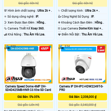
Giá gốc: liên hệ
Giá gốc: liên hệ
💯 Hình ảnh chất lượng :
Ultra 2k + .
✨ Chất lượng hình :
Ultra 2k + .
⚛️ Sử dụng công nghệ :
IP.
👍 Công Nghệ Sử Dụng :
IP.
🌛 Xem Được Ban Đêm :
Hồng
❈ Khoảng Cách Ban Đêm :
Hồng
Ngoại 30m ONVIF.
Ngoại 30m ONVIF.
🔩 Camera Thiết Kế
Xoay 360.
⛓ Loại Camera
Dome Kim loại +
Nhựa.
️🛃 Khả Năng :
Thu Âm Và Loa.
️💎 Điểm Nỗi Bật :
Thu Âm Và Loa.
920
634
Camera Speed Dome 4MP DH-
Camera IP DH-IPC-HDW2249T-S-
SD4D425MB-HNR Có Khe SD Card
PRO
Giá Bán: 5%-35%
Giá Bán: 2,338,000 ₫
Giá gốc: Liên Hệ
Giá gốc: 3,340,000 ₫