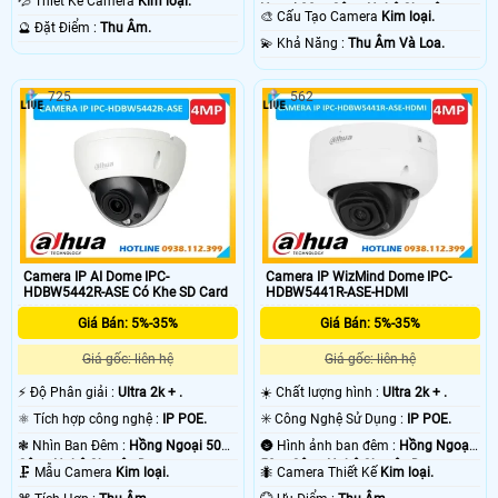
💦 Thiết Kế Camera
Kim loại.
Ngoại 20m Công Nghệ Chuyên
Dụng.
🎨 Cấu Tạo Camera
Kim loại.
️🔮 Đặt Điểm :
Thu Âm.
Dụng.
️💫 Khả Năng :
Thu Âm Và Loa.
725
562
Camera IP AI Dome IPC-
Camera IP WizMind Dome IPC-
HDBW5442R-ASE Có Khe SD Card
HDBW5441R-ASE-HDMI
Giá Bán: 5%-35%
Giá Bán: 5%-35%
Giá gốc: liên hệ
Giá gốc: liên hệ
️⚡ Độ Phân giải :
Ultra 2k + .
☀️ Chất lượng hình :
Ultra 2k + .
⚛️ Tích hợp công nghệ :
IP POE.
✳️ Công Nghệ Sử Dụng :
IP POE.
❃ Nhìn Ban Đêm :
Hồng Ngoại 50m
🌚 Hình ảnh ban đêm :
Hồng Ngoại
Công Nghệ Chuyên Dụng.
50m Công Nghệ Chuyên Dụng.
🗜️ Mẫu Camera
Kim loại.
🐜 Camera Thiết Kế
Kim loại.