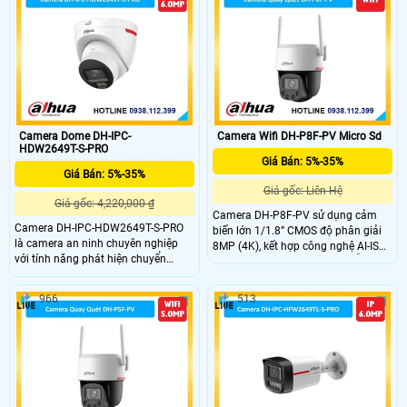
giúp nhìn có màu vào ban đêm với
được âm thanh cùng với hình ảnh
khoảng cách 50m
một cách dễ dàng
Camera Dome DH-IPC-
Camera Wifi DH-P8F-PV Micro Sd
HDW2649T-S-PRO
Giá Bán: 5%-35%
Giá Bán: 5%-35%
Giá gốc: Liên Hệ
Giá gốc: 4,220,000 ₫
Camera DH-P8F-PV sử dụng cảm
Camera DH-IPC-HDW2649T-S-PRO
biến lớn 1/1.8” CMOS độ phân giải
là camera an ninh chuyên nghiệp
8MP (4K), kết hợp công nghệ AI-ISP
với tính năng phát hiện chuyển
cho hình ảnh rõ nét cả ngày lẫn
động người sử dụng cảm biến AI.
đêm. Hỗ trợ quay quét tự động, theo
Được cấp nguồn qua POE, camera
dõi đối tượng (Auto Tracking), phát
966
513
sử dụng công nghệ ánh sáng kép để
hiện người và phương tiện, cùng
giám sát ban đêm, mang lại hình
cảnh báo bằng còi hú và đèn chớp
ảnh sắc nét đến Ultra 4k lite. Với khả
khi phát hiện xâm nhập.
năng chống ngược sáng DWDR
120db