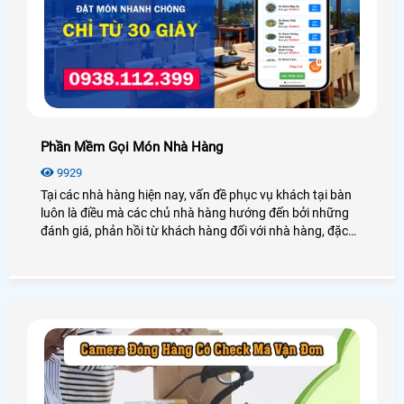
Phần Mềm Gọi Món Nhà Hàng
9929
Tại các nhà hàng hiện nay, vấn đề phục vụ khách tại bàn
luôn là điều mà các chủ nhà hàng hướng đến bởi những
đánh giá, phản hồi từ khách hàng đối với nhà hàng, đặc
biệt là tình trạng bắt khách đợi lâu, hay ra món thiếu. Điều
này làm ảnh hưởng đến uy tín của nhà hàng, chính vì vậy
mà An THành PHát xin được giới thiệu đến quý khách một
giải pháp phần mềm gọi món nhà hàng giúp tối ưu mọi
quy trình phục vụ khách hàng