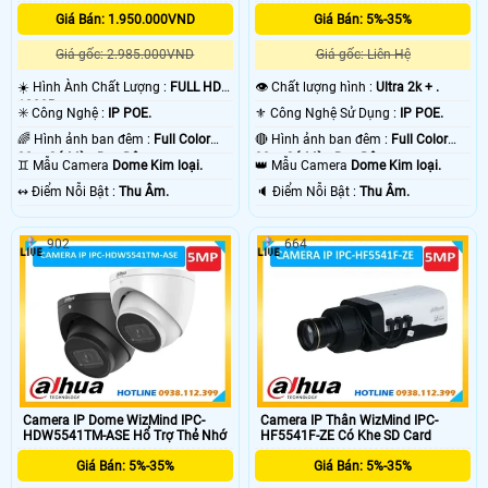
Giá Bán: 1.950.000VND
Giá Bán: 5%-35%
Giá gốc: 2.985.000VND
Giá gốc: Liên Hệ
☀️ Hình Ành Chất Lượng :
FULL HD
👁 Chất lượng hình :
Ultra 2k + .
1080P .
✳️ Công Nghệ :
IP POE.
⚜️ Công Nghệ Sử Dụng :
IP POE.
🌈 Hình ảnh ban đêm :
Full Color
🔴 Hình ảnh ban đêm :
Full Color
30m Có Màu Ban Ðêm.
30m Có Màu Ban Ðêm.
♊ Mẫu Camera
Dome Kim loại.
👑 Mẫu Camera
Dome Kim loại.
️↭ Điểm Nỗi Bật :
Thu Âm.
️🔈 Điểm Nỗi Bật :
Thu Âm.
902
664
Camera IP Dome WizMind IPC-
Camera IP Thân WizMind IPC-
HDW5541TM-ASE Hổ Trợ Thẻ Nhớ
HF5541F-ZE Có Khe SD Card
Giá Bán: 5%-35%
Giá Bán: 5%-35%