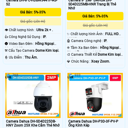
Camera DH-IPC-HDBW3441F-AS-
Camera IP 2MP DAHUA DH-
S2
SD4D225MB-HNR Trang Bị Thẻ
Nhớ
Giá Bán: 5%-35%
Giá Bán: 5%-35%
Giá gốc: Liên Hệ
Giá gốc: Liên Hệ
👁 Chất lượng hình :
Ultra 2k + .
✨ Chất lượng hình Ảnh :
FULL HD
👍 Công Nghệ Sử Dụng :
IP.
1080P .
🤖️ Camera Công nghệ :
IP.
🌚 Video Ban Đêm :
Hồng Ngoại
❈ Tầm Xa Ban Đêm :
Hồng Ngoại
30m ONVIF.
⚒ Cấu Tạo Camera
Dome Kim loại.
50m Hồng Ngoại SMD.
🎨 Camera Thiết Kế
Dome Kim loại
️👮 Ưu Điểm :
Thu Âm.
+ Nhựa.
️💎 Chức Năng :
Xoay Zoom.
768
933
Camera Dahua DH-SD4D225DB-
Camera Dahua DH-P3D-3F-PV-P
HNY Zoom 25X Khe Cắm Thẻ Nhớ
Ống Kính Kép