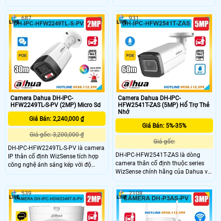
khả năng quay xoay 360 độ mượt
trợ đàm thoại hai chiều và khả năng
mà. Camera hỗ trợ hồng ngoại tầm
quan sát ban đêm có màu nhờ
687
931
xa lên tới 250m, tích hợp chức năng
hồng ngoại tầm xa 50m. Camera
Auto-tracking giúp tự động theo dõi
tích hợp công nghệ AI giúp phân
mục tiêu thông minh. Camera còn
biệt chính xác người và xe có tính
hỗ trợ khe thẻ nhớ lên đến 512GB và
năng báo động chủ động bằng âm
đạt chuẩn chống nước/bụi IP67 lý
thanh và ánh sáng hỗ trợ khe thẻ
tưởng cho lắp đặt ngoài trời.
nhớ lên đến 512GB, chuẩn nén hỗ
trợ POE và đạt chuẩn chống nước
IP67.
Camera Dahua DH-IPC-
Camera Dahua DH-IPC-
HFW2249TL-S-PV (2MP) Micro Sd
HFW2541T-ZAS (5MP) Hổ Trợ Thẻ
Nhớ
Giá Bán: 2,240,000 ₫
Giá Bán: 5%-35%
Giá gốc: 3,200,000 ₫
Giá gốc:
DH-IPC-HFW2249TL-S-PV là camera
DH-IPC-HFW2541T-ZAS là dòng
IP thân cố định WizSense tích hợp
camera thân cố định thuộc series
công nghệ ánh sáng kép với độ
WizSense chính hãng của Dahua với
phân giải 2MP cho hình ảnh màu cả
độ phân giải 5MP, tích hợp mic ghi
ban đêm và tầm nhìn hồng ngoại
âm và công nghệ hồng ngoại quan
lên đến 30m. Camera hỗ trợ khe
539
2108
sát ban đêm lên đến 60m. Camera
cắm thẻ nhớ tối đa 256GB, đàm
hỗ trợ khe thẻ nhớ tối đa 256GB
thoại 2 chiều, phát hiện chính xác
phân biệt chính xác người và xe,
người và phương tiện để gửi cảnh