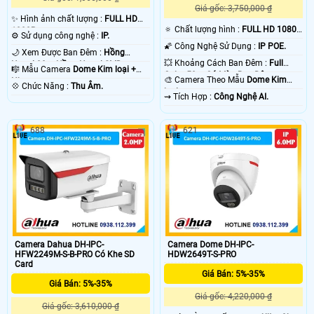
Giá gốc: 3,750,000 ₫
✨ Hình ảnh chất lượng :
FULL HD
🔅 Chất lượng hình :
FULL HD 1080P
1080P .
⚙ Sử dụng công nghệ :
IP.
.
🌠 Công Nghệ Sử Dụng :
IP POE.
🌙 Xem Được Ban Đêm :
Hồng
💥 Khoảng Cách Ban Đêm :
Full
Ngoại 30m Hồng Ngoại SMD.
🎼️ Mẫu Camera
Dome Kim loại +
Color 50m Có Màu Ban Ðêm.
🎨 Camera Theo Mẫu
Dome Kim
Nhựa.
️💠 Chức Năng :
Thu Âm.
loại.
️⇝ Tích Hợp :
Công Nghệ AI.
688
621
Camera Dahua DH-IPC-
Camera Dome DH-IPC-
HFW2249M-S-B-PRO Có Khe SD
HDW2649T-S-PRO
Card
Giá Bán: 5%-35%
Giá Bán: 5%-35%
Giá gốc: 4,220,000 ₫
Giá gốc: 3,610,000 ₫