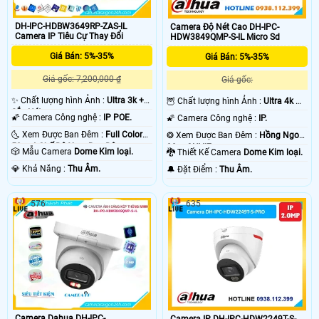
DH-IPC-HDBW3649RP-ZAS-IL
Camera Độ Nét Cao DH-IPC-
Camera IP Tiêu Cự Thay Đổi
HDW3849QMP-S-IL Micro Sd
Giá Bán: 5%-35%
Giá Bán: 5%-35%
Giá gốc: 7,200,000 ₫
Giá gốc:
✨ Chất lượng hình Ảnh :
Ultra 3k +
🦉 Chất lượng hình Ảnh :
Ultra 4k 👍🏾
Sắc Nét .
.
🌠 Camera Công nghệ :
IP POE.
🌠 Camera Công nghệ :
IP.
🌜 Xem Được Ban Đêm :
Full Color
❂ Xem Được Ban Đêm :
Hồng Ngoại
50m 4 Chế Độ Xem Ban Đêm.
30m ONVIF.
🎲 Mẫu Camera
Dome Kim loại.
🐉️ Thiết Kế Camera
Dome Kim loại.
️💎 Khả Năng :
Thu Âm.
️🔔 Đặt Điểm :
Thu Âm.
576
635
Camera Dahua DH-IPC-