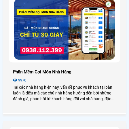
Phần Mềm Gọi Món Nhà Hàng
9970
Tại các nhà hàng hiện nay, vấn đề phục vụ khách tại bàn
luôn là điều mà các chủ nhà hàng hướng đến bởi những
đánh giá, phản hồi từ khách hàng đối với nhà hàng, đặc
biệt là tình trạng bắt khách đợi lâu, hay ra món thiếu. Điều
này làm ảnh hưởng đến uy tín của nhà hàng, chính vì vậy
mà An THành PHát xin được giới thiệu đến quý khách một
giải pháp phần mềm gọi món nhà hàng giúp tối ưu mọi
quy trình phục vụ khách hàng