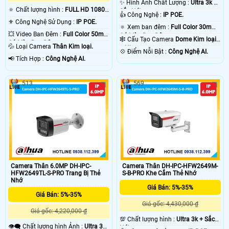
✨ Hình Ành Chất Lượng :
Ultra 3k +
🔅 Chất lượng hình :
FULL HD 1080P
Sắc Nét .
👍 Công Nghệ :
IP POE.
.
⚜️ Công Nghệ Sử Dụng :
IP POE.
🔅 Xem ban đêm :
Full Color 30m
💥 Video Ban Đêm :
Full Color 50m
Có Màu Ban Ðêm.
🕸️ Cấu Tạo Camera
Dome Kim loại
Có Màu Ban Ðêm.
💦 Loại Camera
Thân Kim loại.
+ Nhựa.
️💠 Điểm Nỗi Bật :
Công Nghệ AI.
️📢 Tích Hợp :
Công Nghệ AI.
513
569
Camera Thân 6.0MP DH-IPC-
Camera Thân DH-IPC-HFW2649M-
HFW2649TL-S-PRO Trang Bị Thẻ
S-B-PRO Khe Cắm Thẻ Nhớ
Nhớ
Giá Bán: 5%-35%
Giá Bán: 5%-35%
Giá gốc: 4,430,000 ₫
Giá gốc: 4,220,000 ₫
💯 Chất lượng hình :
Ultra 3k + Sắc
👁️‍🗨 Chất lượng hình Ảnh :
Ultra 3k
Nét .