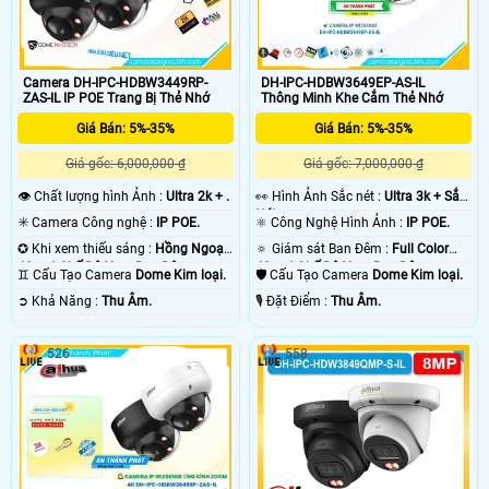
Camera DH-IPC-HDBW3449RP-
DH-IPC-HDBW3649EP-AS-IL
ZAS-IL IP POE Trang Bị Thẻ Nhớ
Thông Minh Khe Cắm Thẻ Nhớ
Giá Bán: 5%-35%
Giá Bán: 5%-35%
Giá gốc: 6,000,000 ₫
Giá gốc: 7,000,000 ₫
👁 Chất lượng hình Ảnh :
Ultra 2k + .
️👀 Hình Ảnh Sắc nét :
Ultra 3k + Sắc
Nét .
✳️ Camera Công nghệ :
IP POE.
⚛️ Công Nghệ Hình Ảnh :
IP POE.
✪ Khi xem thiếu sáng :
Hồng Ngoại
🔅 Giám sát Ban Đêm :
Full Color
40m 4 Chế Độ Xem Ban Đêm.
40m 4 Chế Độ Xem Ban Đêm.
♊ Cấu Tạo Camera
Dome Kim loại.
🛡 Cấu Tạo Camera
Dome Kim loại.
️➲ Khả Năng :
Thu Âm.
️🎙 Đặt Điểm :
Thu Âm.
526
558