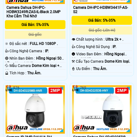
Camera Dahua DH-IPC-
Camera DH-IPC-HDBW3441F-AS-
HDBW3249R-ZAS-IL-Black 2.0MP
S2
Khe Cắm Thẻ Nhớ
Giá Bán: 5%-35%
Giá Bán: 5%-35%
Giá gốc: Liên Hệ
Giá gốc:
👁 Chất lượng hình :
Ultra 2k + .
🔆 Độ sắc nét :
FULL HD 1080P .
👍 Công Nghệ Sử Dụng :
IP.
👍 Công Nghệ Camera :
IP.
🌚 Video Ban Đêm :
Hồng Ngoại
🔴 Nhìn Ban Đêm :
Hồng Ngoại 50m
30m ONVIF.
⚒ Cấu Tạo Camera
Dome Kim loại.
Hồng Ngoại SMD.
💦 Mẫu Camera
Dome Kim loại +
️👮 Ưu Điểm :
Thu Âm.
Nhựa.
️🔮 Tích Hợp :
Thu Âm.
876
769