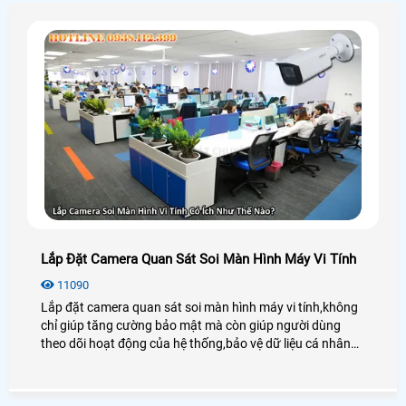
hơn và tăng độ tin cậy cho khách mua
Lắp Đặt Camera Quan Sát Soi Màn Hình Máy Vi Tính
11090
Lắp đặt camera quan sát soi màn hình máy vi tính,không
chỉ giúp tăng cường bảo mật mà còn giúp người dùng
theo dõi hoạt động của hệ thống,bảo vệ dữ liệu cá nhân
hoặc giám sát công việc trong các môi trường làm việc
chuyên nghiệp. Việc lựa chọn camera phù hợp và cài đặt
đúng cách sẽ giúp bạn tận dụng tối đa lợi ích của hệ thống