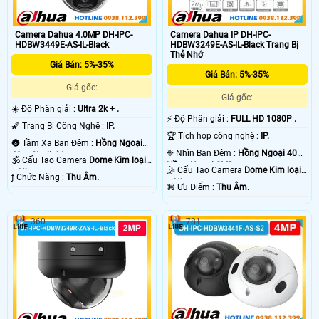
Camera Dahua 4.0MP DH-IPC-
Camera Dahua IP DH-IPC-
HDBW3449E-AS-IL-Black
HDBW3249E-AS-IL-Black Trang Bị
Thẻ Nhớ
Giá Bán: 5%-35%
Giá Bán: 5%-35%
Giá gốc:
Giá gốc:
☀️ Độ Phân giải :
Ultra 2k + .
️⚡ Độ Phân giải :
FULL HD 1080P .
🌠 Trang Bị Công Nghệ :
IP.
🏆 Tích hợp công nghệ :
IP.
🌚 Tầm Xa Ban Đêm :
Hồng Ngoại
❈ Nhìn Ban Đêm :
Hồng Ngoại 40m
40m Starlight.
🕉️ Cấu Tạo Camera
Dome Kim loại
Hồng Ngoại SMD.
🤹 Cấu Tạo Camera
Dome Kim loại
+ Nhựa.
️ƒ Chức Năng :
Thu Âm.
+ Nhựa.
️⌘ Ưu Điểm :
Thu Âm.
360
781