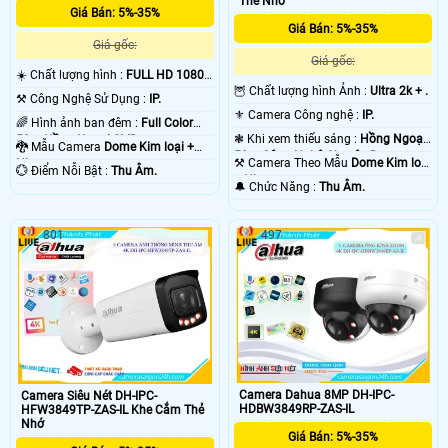
Thẻ Nhớ
Giá Bán: 5%-35%
Giá Bán: 5%-35%
Giá gốc:
Giá gốc:
☀️ Chất lượng hình :
FULL HD 1080P
🦉 Chất lượng hình Ảnh :
Ultra 2k + .
.
⚒ Công Nghệ Sử Dụng :
IP.
⚜️ Camera Công nghệ :
IP.
🌈 Hình ảnh ban đêm :
Full Color
❃ Khi xem thiếu sáng :
Hồng Ngoại
50m Hồng Ngoại SMD.
🐉️ Mẫu Camera
Dome Kim loại +
50m Công Nghệ Chuyên Dụng.
⚒ Camera Theo Mẫu
Dome Kim loại
Nhựa.
️💮 Điểm Nỗi Bật :
Thu Âm.
+ Nhựa.
️🔔 Chức Năng :
Thu Âm.
801
497
Camera Dahua 8MP DH-IPC-
Camera Siêu Nét DH-IPC-
HDBW3849RP-ZAS-IL
HFW3849TP-ZAS-IL Khe Cắm Thẻ
Nhớ
Giá Bán: 5%-35%