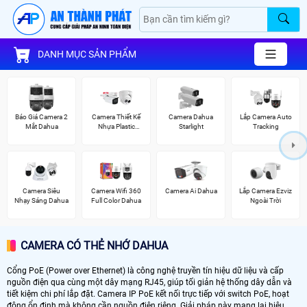
DANH MỤC SẢN PHẨM
Báo Giá Camera 2
Camera Thiết Kế
Camera Dahua
Lắp Camera Auto
Mắt Dahua
Nhựa Plastic
Starlight
Tracking
Dahua
Camera Siêu
Camera Wifi 360
Camera Ai Dahua
Lắp Camera Ezviz
Nhạy Sáng Dahua
Full Color Dahua
Ngoài Trời
CAMERA CÓ THẺ NHỚ DAHUA
Cổng PoE (Power over Ethernet) là công nghệ truyền tín hiệu dữ liệu và cấp
nguồn điện qua cùng một dây mạng RJ45, giúp tối giản hệ thống dây dẫn và
tiết kiệm chi phí lắp đặt. Camera IP PoE kết nối trực tiếp với switch PoE, hoạt
động ổn định mà không cần nguồn điện riêng. Giải pháp này mang lại hiệu