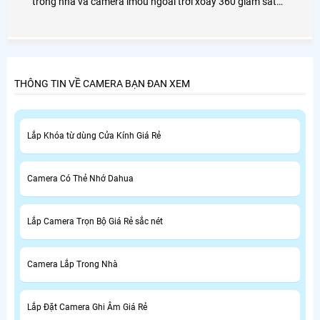
trong nhà và camera imou ngoài trời xoay 360 giám sát
gia đình cửa hàng văn phòng và nhà xưởng, tiêu chí lắp
camera imou giá rẻ chính hãng dịch vụ sau bán hàng tốt
nhất.
THÔNG TIN VỀ CAMERA BẠN ĐAN XEM
Lắp Khóa từ dùng Cửa Kính Giá Rẻ
Camera Có Thẻ Nhớ Dahua
Lắp Camera Trọn Bộ Giá Rẻ sắc nét
Camera Lắp Trong Nhà
Lắp Đặt Camera Ghi Âm Giá Rẻ