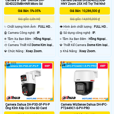
Camera IP 2MP DAHUA DH-
Camera Dahua DH-SD4D225DB-
SD4D225MB-HNR Micro Sd
HNY Zoom 25X Hổ Trợ Thẻ Nhớ
Giá Bán: 5%-35%
Giá Bán: 10,286,500 ₫
Giá gốc: Liên Hệ
Giá gốc: 14,695,000 ₫
✨ Chất lượng hình Ảnh :
FULL HD
👁 Hình ảnh chất lượng :
FULL HD
1080P .
1080P .
🤖️ Camera Công nghệ :
IP.
🤖️ Sử dụng công nghệ :
IP.
❈ Tầm Xa Ban Đêm :
Hồng Ngoại
⭐ Tầm Xa Ban Đêm :
Hồng Ngoại
50m Hồng Ngoại SMD.
100m Hồng Ngoại SMD.
🎨 Camera Thiết Kế
Dome Kim loại
💎 Thiết Kế Camera
Dome Kim loại
+ Nhựa.
+ Nhựa.
️💎 Chức Năng :
Xoay Zoom.
️➲ Khả Năng :
Xoay Zoom.
935
836
Camera Dahua DH-P3D-3F-PV-P
Camera WizSense Dahua DH-IPC-
Ống Kính Kép Có Khe SD Card
PT2449C1-S-PV-PRO