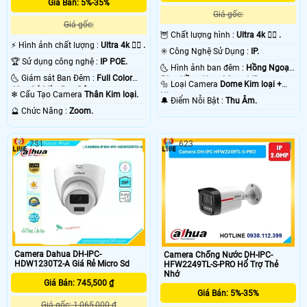
Giá Bán: 5%-35%
Giá gốc:
Giá gốc:
🦉 Chất lượng hình :
Ultra 4k 👍🏾 .
️⚡ Hình ảnh chất lượng :
Ultra 4k 👍🏾 .
✳️ Công Nghệ Sử Dụng :
IP.
🏆 Sử dụng công nghệ :
IP POE.
🌜 Hình ảnh ban đêm :
Hồng Ngoại
🌜 Giám sát Ban Đêm :
Full Color
50m Hồng Ngoại Smart IR.
🔩 Loại Camera
Dome Kim loại +
60m Có Màu Ban Ðêm.
❄ Cấu Tạo Camera
Thân Kim loại.
Nhựa.
️🔔 Điểm Nỗi Bật :
Thu Âm.
️🔮 Chức Năng :
Zoom.
751
623
Camera Dahua DH-IPC-
Camera Chống Nước DH-IPC-
HDW1230T2-A Giá Rẻ Micro Sd
HFW2249TL-S-PRO Hổ Trợ Thẻ
Nhớ
Giá Bán: 745,500 ₫
Giá Bán: 5%-35%
Giá gốc: 1,065,000 ₫