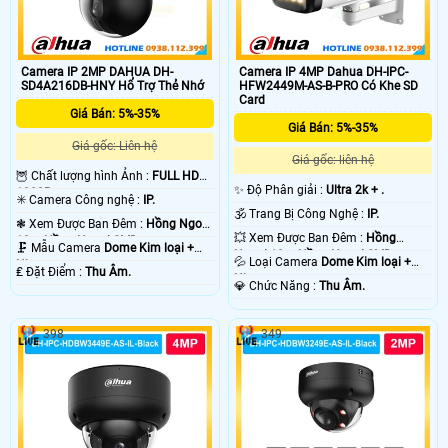
Camera IP 2MP DAHUA DH-
Camera IP 4MP Dahua DH-IPC-
SD4A216DB-HNY Hổ Trợ Thẻ Nhớ
HFW2449M-AS-B-PRO Có Khe SD
Card
Giá Bán: 5%-35%
Giá Bán: 5%-35%
Giá gốc: Liên hệ
Giá gốc: liên hệ
🦉 Chất lượng hình Ảnh :
FULL HD
✨ Độ Phân giải :
Ultra 2k + .
1080P .
✳️ Camera Công nghệ :
IP.
🕉️ Trang Bị Công Nghệ :
IP.
❃ Xem Được Ban Đêm :
Hồng Ngoại
💥 Xem Được Ban Đêm :
Hồng
10m Hồng Ngoại SMD.
🗜️ Mẫu Camera
Dome Kim loại +
Ngoại 10m Hồng Ngoại SMD.
💦 Loại Camera
Dome Kim loại +
Nhựa.
️₤ Đặt Điểm :
Thu Âm.
Nhựa.
️💎 Chức Năng :
Thu Âm.
398
349