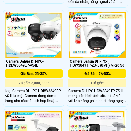
đèn đa nhân, hồng ngoại và ánh
nét. Ống kính 2,8 mm hoặc 3,6 mm
sáng ấm tầm xa đến 50m. Hỗ trợ
với góc nhìn lên đến 101° hoặc 83°.
thẻ nhớ 512GB, nguồn 12VDC/PoE,
Đèn hồng ngoại và đèn ánh sáng
700
625
đạt chuẩn chống nước IP67 cùng
ấm chiếu xa 30 m hỗ trợ quan sát
các tính năng AI thông minh như
ban đêm. Hỗ trợ thẻ nhớ lưu trữ tối
phát hiện xâm nhập, phân loại
đa 256GB và tên miền xem camera
người và phương tiện.
từ xa qua app hoặc web.
Camera Dahua DH-IPC-
Camera Dahua DH-IPC-
HDBW3849EP-AS-IL
HDW3849TP-ZS-IL (8MP) Micro Sd
Giá Bán: 5%-35%
Giá Bán: 5%-35%
Giá gốc: 8,000,000 ₫
Giá gốc:
Loại Camera DH-IPC-HDBW3849EP-
Camera DH-IPC-HDW3849TP-ZS-IL
AS-IL là một Camera dạng dome
mang đến hình ảnh siêu nét 8MP
trong nhà sắc nét tích hợp thuật
với khả năng ghi hình rõ ràng ngay
toán AI deep learning để phân biệt
cả ban đêm nhờ hồng ngoại 50m và
người và phương tiện là camera ip
đèn LED ánh sáng ấm 40m Mic thu
518
661
poe cung cấp cấp nguồn qua dây
âm tích hợp giúp lưu lại âm thanh
tín hiệu và kết hợp với khả năng ánh
chuẩn xác trong mọi tình huống AI
sáng kép vừa hồng ngoại vừa đèn
thông minh phân biệt người và
trợ sáng. Với trang bị chống ngược
phương tiện hạn chế cảnh báo giả