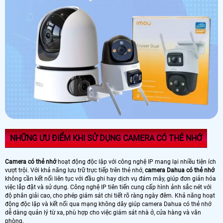
NHỮNG ƯU ĐIỂM KHI SỬ DỤNG CAMERA CÓ THẺ NHỚ
Camera có thẻ nhớ
hoạt động độc lập với công nghệ IP mang lại nhiều tiện ích
vượt trội. Với khả năng lưu trữ trực tiếp trên thẻ nhớ,
camera Dahua có thẻ nhớ
không cần kết nối liên tục với đầu ghi hay dịch vụ đám mây, giúp đơn giản hóa
việc lắp đặt và sử dụng. Công nghệ IP tiên tiến cung cấp hình ảnh sắc nét với
độ phân giải cao, cho phép giám sát chi tiết rõ ràng ngày đêm. Khả năng hoạt
động độc lập và kết nối qua mạng không dây giúp camera Dahua có thẻ nhớ
dễ dàng quản lý từ xa, phù hợp cho việc giám sát nhà ở, cửa hàng và văn
phòng.