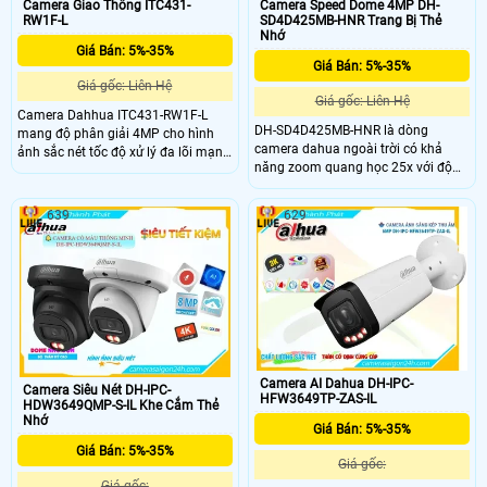
Camera Giao Thông ITC431-
Camera Speed Dome 4MP DH-
RW1F-L
SD4D425MB-HNR Trang Bị Thẻ
Nhớ
Giá Bán: 5%-35%
Giá Bán: 5%-35%
Giá gốc: Liên Hệ
Giá gốc: Liên Hệ
Camera Dahhua ITC431-RW1F-L
DH-SD4D425MB-HNR là dòng
mang độ phân giải 4MP cho hình
camera dahua ngoài trời có khả
ảnh sắc nét tốc độ xử lý đa lõi mạnh
năng zoom quang học 25x với độ
mẽ cùng cảm biến CMOS 1/1.8 inch
phân giải lên đến 2K ghi hình siêu
độ nhạy sáng 0.0001lux hỗ trợ chụp
nét. ngoài ra camera này còn có
biển số tỉ lệ chuẩn cao phát hiện
639
629
hồng ngoại tầm xa lên đến 100m
phương tiện tới 180kmh chống
đảm bảo an ninh về đêm tuyệt đối.
ngược sáng 140dB tích hợp LED
Chuẩn chống nước IP67 chống sét
sáng ấm chuẩn IP67 IK10 cùng GPS
lan truyền 6000V hỗ trợ thẻ nhớ
Positioning
512GB tên miền miễn phí
SmartDDNS.TV xem từ xa.
Camera AI Dahua DH-IPC-
Camera Siêu Nét DH-IPC-
HFW3649TP-ZAS-IL
HDW3649QMP-S-IL Khe Cắm Thẻ
Nhớ
Giá Bán: 5%-35%
Giá Bán: 5%-35%
Giá gốc:
Giá gốc: