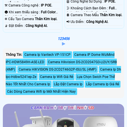
🤖️ Công Nghệ Sử Dụng :
IP POE.
+ Sắc Nét .
⚒ Camera Công nghệ :
IP POE.
🌛 Khoảng Cách Ban Đêm :
Full
🌚 Khi xem thiếu sáng :
Full Color
Color 50m Có Màu Ban Ðêm.
🐜 Camera Theo Mẫu
Thân Kim loại.
50m Có Màu Ban Ðêm.
❄ Cấu Tạo Camera
Thân Kim loại.
️📢 Ưu Điểm :
Công Nghệ AI.
️📡 Đặt Điểm :
Công Nghệ AI.
1
2
3
4
5
6
⫸
Thông Tin:
Camera Ip Vantech VP-151CP
Camera IP Dome WizMind
IPC-HDW5849H-ASE-LED
Camera Hikvision DS-2CD2047G3-LI2UY/SRB
(4MP)
Camera HIKVISION DS-2CD2T46G2P-ISU/SL (4MP)
Camera Ip Dh
Ipc-Hdbw5241ep-Ze
Camera Ip Wifi Giá Rẻ
Lựa Chọn Swich Poe Thế
Nào Tốt Nhất Cho Camera Ip
Lắp Đặt Camera Ip
Lắp Camera Ip Giá Rẻ
Các Dòng Camera Wifi Ip Mới Nhất Hiện Nay