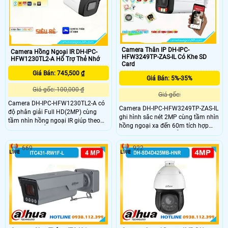
sáng DWDR
giúp giám sát hiệu quả hơn
Camera Thân IP DH-IPC-
Camera Hồng Ngoại IR DH-IPC-
HFW3249TP-ZAS-IL Có Khe SD
HFW1230TL2-A Hổ Trợ Thẻ Nhớ
Card
Giá Bán: 745,500 ₫
Giá Bán: 5%-35%
Giá gốc: 100,000 ₫
Giá gốc:
Camera DH-IPC-HFW1230TL2-A có
Camera DH-IPC-HFW3249TP-ZAS-IL
độ phân giải Full HD(2MP) cùng
ghi hình săc nét 2MP cùng tầm nhìn
tầm nhìn hồng ngoại IR giúp theo
hồng ngoại xa đến 60m tích hợp
dõi cả ngày lẫn đêm. Thu âm thanh
Mic và loa tích hợp hỗ trợ đàm thoại
nhờ mic tích hợp đem lại sự tiện lợi
hai chiều thuận tiện. Nhờ khả năng
khi giám sát từ xa Kết hợp thêm khả
669
922
nhận diện thông minh và phân tích
năng nhận diện thông minh giúp
chính xác chuyển động camera này
phát hiện chính xác.Thiết kế bền bỉ
đáp ứng tốt nhu cầu giám sát an
chuẩn IP67 thích hợp lắp đặt ngoài
ninh ngoài trời
trời