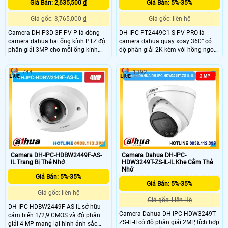
Giá Bán: 2,635,500 ₫
Giá Bán: 5%-35%
Giá gốc: 3,765,000 ₫
Giá gốc: liên hệ
Camera DH-P3D-3F-PV-P là dòng
DH-IPC-PT2449C1-S-PV-PRO là
camera dahua hai ống kính PTZ độ
camera dahua quay xoay 360° có
phân giải 3MP cho mỗi ống kính
độ phân giải 2K kèm với hồng ngoại
gồm ống PT 6 mm và ống cố định
tâm xa 30m giám sát sắc nét cả
2,8 mm cho góc rộng 89° và góc
ngày và đêm. Camera này còn hỗ
744
1392
hẹp 52°. Cảm biến 1/2,9″ CMOS
trợ đàm thoại âm thành 2 chiều nhờ
khẩu độ F1.0 kèm khả năng quay
tích hợp mic vs loa có hỗ trợ tên
ngang 352° và nghiêng lên 90° giúp
miền xem từ xa qua web hoặc app
giám sát linh động. Hỗ trợ thẻ nhớ
có khả năng lưu trữ độc lập nhờ có
lên đến 256GB lưu trữ vượt trội
khay thẻ nhớ dung lượng lên đến
512GB.
Camera DH-IPC-HDBW2449F-AS-
Camera Dahua DH-IPC-
IL Trang Bị Thẻ Nhớ
HDW3249T-ZS-IL-IL Khe Cắm Thẻ
Nhớ
Giá Bán: 5%-35%
Giá Bán: 5%-35%
Giá gốc: liên hệ
Giá gốc: Liên Hệ
DH-IPC-HDBW2449F-AS-IL sở hữu
Camera Dahua DH-IPC-HDW3249T-
cảm biến 1/2,9 CMOS và độ phân
ZS-IL-ILcó độ phân giải 2MP, tích hợp
giải 4 MP mang lại hình ảnh sắc