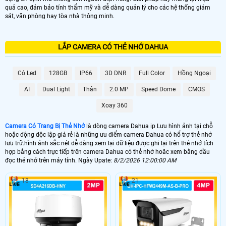
quả cao, đảm bảo tính thẩm mỹ và dễ dàng quản lý cho các hệ thống giám
sát, văn phòng hay tòa nhà thông minh.
LẮP CAMERA CÓ THẺ NHỚ DAHUA
Có Led
128GB
IP66
3D DNR
Full Color
Hồng Ngoại
AI
Dual Light
Thân
2.0 MP
Speed Dome
CMOS
Xoay 360
Camera Có Trang Bị Thẻ Nhớ
là dòng camera Dahua ip Lưu hình ảnh tại chỗ
hoặc động độc lập giá rẻ là những ưu điểm camera Dahua có hổ trợ thẻ nhớ
lưu trữ.hình ảnh sắc nét dễ dàng xem lại dữ liệu được ghi lại trên thẻ nhớ tích
hợp bằng cách trực tiếp trên camera Dahua có thẻ nhớ hoăc xem bằng đầu
đọc thẻ nhớ trên máy tính. Ngày Upate:
8/2/2026 12:00:00 AM
18
21