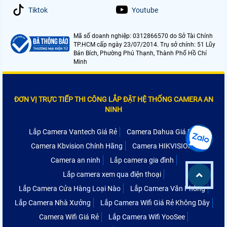
Tiktok
Youtube
Mã số doanh nghiệp: 0312866570 do Sở Tài Chính
TP.HCM cấp ngày 23/07/2014. Trụ sở chính: 51 Lũy
Bán Bích, Phường Phú Thạnh, Thành Phố Hồ Chí
Minh
ĐƠN VỊ TRỰC TIẾP THI CÔNG LẮP ĐẶT HỆ THỐNG CAMERA AN
NINH
Lắp Camera Vantech Giá Rẻ
Camera Dahua Giá Rẻ
Camera Kbvision Chính Hãng
Camera HIKVISION
Camera an ninh
Lắp camera gia đình
Lắp camera xem qua điện thoại
Lắp Camera Cửa Hàng Loại Nào
Lắp Camera Văn Phòng
Lắp Camera Nhà Xưởng
Lắp Camera Wifi Giá Rẻ Không Dây
Camera Wifi Giá Rẻ
Lắp Camera Wifi YooSee