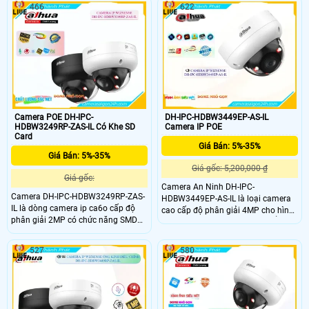
4.0MP hình ảnh sắc nét, chuẩn
466
622
động chính xác của người và
chống nước IP 67, chống và đạp IK
phương tiện. Đồng thời hỗ trợ lưu trữ
10, khe thẻ nhớ 512GB, chuẩn nén
qua thẻ nhớ tối da 512Gb
H.265+
Camera POE DH-IPC-
DH-IPC-HDBW3449EP-AS-IL
HDBW3249RP-ZAS-IL Có Khe SD
Camera IP POE
Card
Giá Bán: 5%-35%
Giá Bán: 5%-35%
Giá gốc: 5,200,000 ₫
Giá gốc:
Camera An Ninh DH-IPC-
Camera DH-IPC-HDBW3249RP-ZAS-
HDBW3449EP-AS-IL là loại camera
IL là dòng camera ip ca6o cấp độ
cao cấp độ phân giải 4MP cho hình
phân giải 2MP có chức năng SMD
ảnh 2k cung cấp nguồn qua cổng
4.0, AI SSA, AcuPick, Hàng rào ảo
RJ45 giám sát ban đêm 4 chế độ
Xâm nhập Phân biệt chuyển động
thông minh giúp dễ dàng lắp đặt và
527
580
của Người và Phương tiện giám sát
sử dụng lắp đặt trong nhà cửa hàng
ban đêm thông minh với ánh led .
văn phòng chuyên nghiệp Camera
mang đến sự an ninh và tiện lợi cho
hệ thống giám sát của bạn.