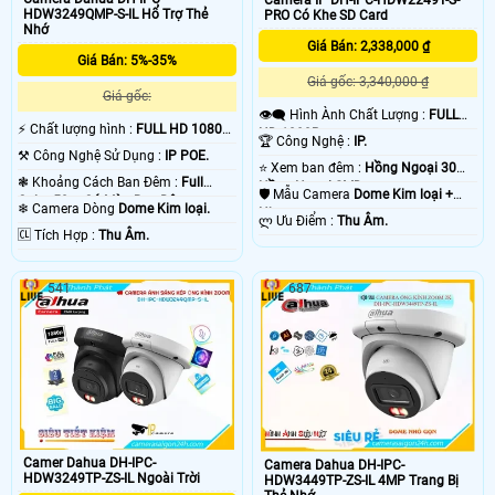
Camera IP DH-IPC-HDW2249T-S-
HDW3249QMP-S-IL Hổ Trợ Thẻ
PRO Có Khe SD Card
Nhớ
Giá Bán: 2,338,000 ₫
Giá Bán: 5%-35%
Giá gốc: 3,340,000 ₫
Giá gốc:
👁️‍🗨 Hình Ành Chất Lượng :
FULL
️⚡ Chất lượng hình :
FULL HD 1080P
HD 1080P .
🏆 Công Nghệ :
IP.
.
⚒ Công Nghệ Sử Dụng :
IP POE.
⭐ Xem ban đêm :
Hồng Ngoại 30m
❃ Khoảng Cách Ban Đêm :
Full
Hồng Ngoại SMD.
🛡 Mẫu Camera
Dome Kim loại +
Color 50m Có Màu Ban Ðêm.
❄ Camera Dòng
Dome Kim loại.
Nhựa.
️ლ Ưu Điểm :
Thu Âm.
️🆑 Tích Hợp :
Thu Âm.
541
687
Camer Dahua DH-IPC-
Camera Dahua DH-IPC-
HDW3249TP-ZS-IL Ngoài Trời
HDW3449TP-ZS-IL 4MP Trang Bị