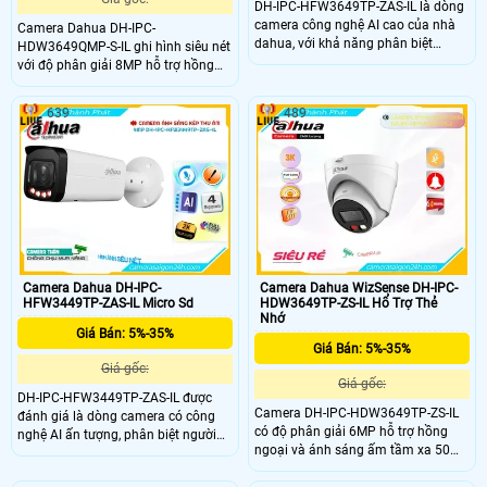
DH-IPC-HFW3649TP-ZAS-IL là dòng
camera công nghệ AI cao của nhà
Camera Dahua DH-IPC-
dahua, với khả năng phân biệt
HDW3649QMP-S-IL ghi hình siêu nét
người và xe, phát hiện khuôn mặt,
với độ phân giải 8MP hỗ trợ hồng
phát hiện ở lại, phát hiện lảng vảng,
ngoại và đèn trợ sáng tầm xa 30m
phát hiện khuôn mặt, ống kính
giúp quan sát ban đêm luôn sáng
639
489
zoom, độ nét cao 6.0MP được trang
rõ. Mic thu âm tích hợp ghi lại âm
bị
thanh chân thực cùng khả năng
phân biệt chuyển động thông minh
của người và xe cho trải nghiệm
giám sát toàn diện.
Camera Dahua DH-IPC-
Camera Dahua WizSense DH-IPC-
HFW3449TP-ZAS-IL Micro Sd
HDW3649TP-ZS-IL Hổ Trợ Thẻ
Nhớ
Giá Bán: 5%-35%
Giá Bán: 5%-35%
Giá gốc:
Giá gốc:
DH-IPC-HFW3449TP-ZAS-IL được
Camera DH-IPC-HDW3649TP-ZS-IL
đánh giá là dòng camera có công
có độ phân giải 6MP hỗ trợ hồng
nghệ AI ấn tượng, phân biệt người
ngoại và ánh sáng ấm tầm xa 50m.
và xe và các tính năng ấn tượng
Tich hợp mic thu âm chân thực,
khác, ống kính có độ phân giải
công nghệ AI giúp phân loại chuyển