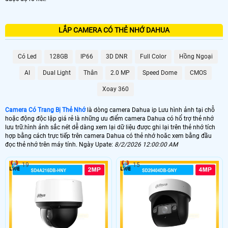
LẮP CAMERA CÓ THẺ NHỚ DAHUA
Có Led
128GB
IP66
3D DNR
Full Color
Hồng Ngoại
AI
Dual Light
Thân
2.0 MP
Speed Dome
CMOS
Xoay 360
Camera Có Trang Bị Thẻ Nhớ
là dòng camera Dahua ip Lưu hình ảnh tại chỗ
hoặc động độc lập giá rẻ là những ưu điểm camera Dahua có hổ trợ thẻ nhớ
lưu trữ.hình ảnh sắc nét dễ dàng xem lại dữ liệu được ghi lại trên thẻ nhớ tích
hợp bằng cách trực tiếp trên camera Dahua có thẻ nhớ hoăc xem bằng đầu
đọc thẻ nhớ trên máy tính. Ngày Upate:
8/2/2026 12:00:00 AM
19
15