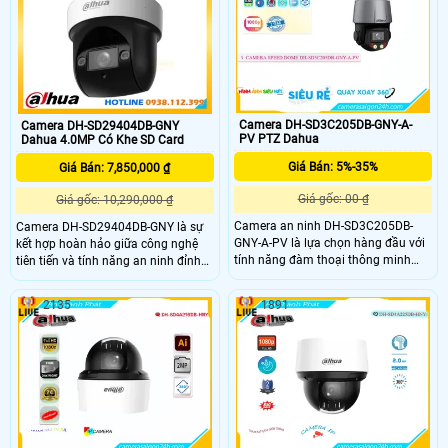
chống ngược sáng DWDR, camera
tính năng cải thiện khả năng giám
này phù hợp cho giám sát từ xa và
sát và bảo vệ, sản phẩm này phù
xử lý hình ảnh thiếu sáng
hợp cho việc sử dụng trong các hệ
thống an ninh hiện đại.
Camera DH-SD3C205DB-GNY-A-
Camera DH-SD29404DB-GNY
PV PTZ Dahua
Dahua 4.0MP Có Khe SD Card
Giá Bán: 5%-35%
Giá Bán: 7,850,000 ₫
Giá gốc: 00 ₫
Giá gốc: 10,290,000 ₫
Camera an ninh DH-SD3C205DB-
Camera DH-SD29404DB-GNY là sự
GNY-A-PV là lựa chọn hàng đầu với
kết hợp hoàn hảo giữa công nghệ
tính năng đàm thoại thông minh
tiên tiến và tính năng an ninh đỉnh
qua micro và loa trên camera. Với
cao. Với tinh năng Tripwire hàng rào
cấp nguồn qua dây mạng, thiết bị
ảo và Intrusion (chống xâm nhập)
2135
1891
này chuyên dụng với chế độ riêng tư
cùng cấp nguồn qua dây mạng, sản
khanh vùng, khả năng chống ngược
phẩm giúp giám sát hiệu quả và
sáng DWDR 120db và xem ban đêm
chính xác
full color trong khoảng cách 30m