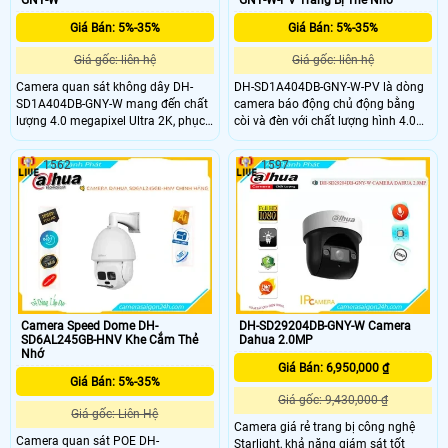
Giá Bán: 5%-35%
Giá Bán: 5%-35%
Giá gốc: liên hệ
Giá gốc: liên hệ
Camera quan sát không dây DH-
DH-SD1A404DB-GNY-W-PV là dòng
SD1A404DB-GNY-W mang đến chất
camera báo động chủ động bằng
lượng 4.0 megapixel Ultra 2K, phục
còi và đèn với chất lượng hình 4.0
vụ dự án ảnh sảnh sắc nét với chức
MP. Thiết bị được trang bị chống
năng Chống Ngược Sáng DWDR
ngược sáng DWDR 120db và công
1562
1597
120db và hồng ngoại 20m cho
nghệ giám sát ban đêm hồng ngoại
giám sát ban đêm. Được trang bị
20m. Camera xoay 360 độ với nền
Dome Kim loại công nghệ IP Wifi,
tảng IP Wifi, có khả năng chống
kết nối cấu hình từ xa dễ dàng
nước và chống va đập ưu việt
Camera Speed Dome DH-
DH-SD29204DB-GNY-W Camera
SD6AL245GB-HNV Khe Cắm Thẻ
Dahua 2.0MP
Nhớ
Giá Bán: 6,950,000 ₫
Giá Bán: 5%-35%
Giá gốc: 9,430,000 ₫
Giá gốc: Liên Hệ
Camera giá rẻ trang bị công nghệ
Camera quan sát POE DH-
Starlight, khả năng giám sát tốt