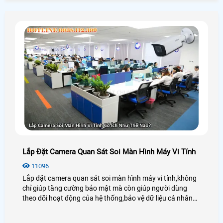
Nhờ vậy doanh nghiệp giảm sai sót xử lý khiếu nại nhanh
hơn và tăng độ tin cậy cho khách mua
Lắp Đặt Camera Quan Sát Soi Màn Hình Máy Vi Tính
11096
Lắp đặt camera quan sát soi màn hình máy vi tính,không
chỉ giúp tăng cường bảo mật mà còn giúp người dùng
theo dõi hoạt động của hệ thống,bảo vệ dữ liệu cá nhân
hoặc giám sát công việc trong các môi trường làm việc
chuyên nghiệp. Việc lựa chọn camera phù hợp và cài đặt