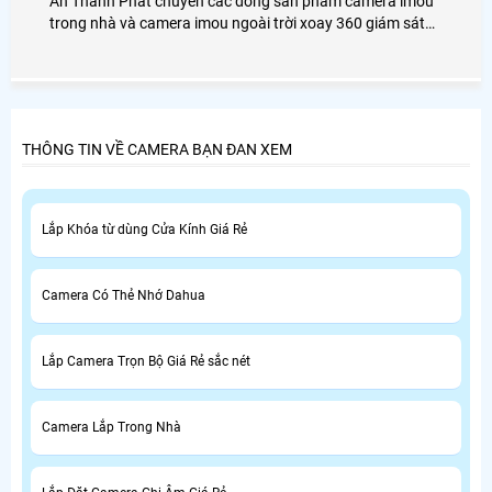
An Thành Phát chuyên các dòng sản phẩm camera imou
trong nhà và camera imou ngoài trời xoay 360 giám sát
gia đình cửa hàng văn phòng và nhà xưởng, tiêu chí lắp
camera imou giá rẻ chính hãng dịch vụ sau bán hàng tốt
nhất.
THÔNG TIN VỀ CAMERA BẠN ĐAN XEM
Lắp Khóa từ dùng Cửa Kính Giá Rẻ
Camera Có Thẻ Nhớ Dahua
Lắp Camera Trọn Bộ Giá Rẻ sắc nét
Camera Lắp Trong Nhà