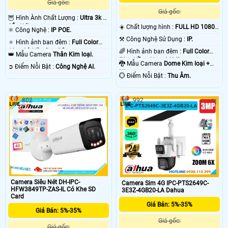
Giá gốc:
Giá gốc:
🦉 Hình Ành Chất Lượng :
Ultra 3k +
Sắc Nét .
☀️ Chất lượng hình :
FULL HD 1080P
⚛️ Công Nghệ :
IP POE.
.
⚒ Công Nghệ Sử Dụng :
IP.
🔅 Hình ảnh ban đêm :
Full Color
60m Có Màu Ban Ðêm.
🌈 Hình ảnh ban đêm :
Full Color
👑 Mẫu Camera
Thân Kim loại.
50m Hồng Ngoại SMD.
🐉️ Mẫu Camera
Dome Kim loại +
️➲ Điểm Nỗi Bật :
Công Nghệ AI.
Nhựa.
️💮 Điểm Nỗi Bật :
Thu Âm.
802
992
Camera Siêu Nét DH-IPC-
Camera Sim 4G IPC-PTS2649C-
HFW3849TP-ZAS-IL Có Khe SD
3E3Z-4GB20-LA Dahua
Card
Giá Bán: 5%-35%
Giá Bán: 5%-35%
Giá gốc:
Giá gốc: