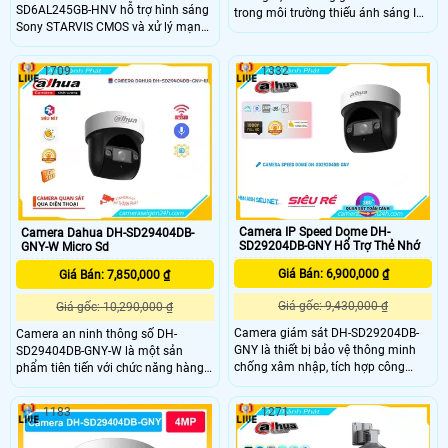
SD6AL245GB-HNV hỗ trợ hình sáng
trong môi trường thiếu ánh sáng IP
Sony STARVIS CMOS và xử lý mạnh
POE. Với trang bị khả năng PTZ linh
mẽ. Cấu hình Nhận diện và khoanh
hoạt, dễ dàng thao tác xoay ngang,
vùng mặt người thỏa mãn nhu cầu
xoay dọc DH-SD29204DB-GNY-W. Sử
1709
1332
quan sát hồng Ngoại Siêu Xa giúp
dụng công nghệ chip xử lý hình ảnh
quan sát ban đêm chế độ Auto
CMOS, thu hình ảnh màu đẹp hơn
Tracking tự động theo dõi người
và hình ảnh ban đêm sáng đẹp với
xâm nhập
hồng ngoại 50m chất lượng tốt
Camera IP Speed Dome DH-
Camera Dahua DH-SD29404DB-
SD29204DB-GNY Hổ Trợ Thẻ Nhớ
GNY-W Micro Sd
Giá Bán: 6,900,000 ₫
Giá Bán: 7,850,000 ₫
Giá gốc: 9,430,000 ₫
Giá gốc: 10,290,000 ₫
Camera giám sát DH-SD29204DB-
Camera an ninh thông số DH-
GNY là thiết bị bảo vệ thông minh
SD29404DB-GNY-W là một sản
chống xâm nhập, tích hợp công
phẩm tiên tiến với chức năng hàng
nghệ AI nhận diện khuôn mặt, chất
rào ảo và bảo bệ vành đai. Được
lượng hình ảnh sắc nét 2.0 MP FULL
cấp nguồn qua dây mạng, camera
1183
1271
HD 1080P. Với khả năng phát hiện
này còn tích hợp chức năng nhận
người, hồng ngoại Smart IR và
diện khuôn mặt thông minh. Với