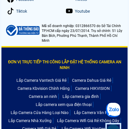
Tiktok
Youtube
Mã số doanh nghiệp: 0312866570 do Sở Tài Chính
TP.HCM cấp ngày 23/07/2014. Trụ sở chính: 51 Lũy
Bán Bích, Phường Phú Thạnh, Thành Phố Hồ Chí
Minh
ĐƠN VỊ TRỰC TIẾP THI CÔNG LẮP ĐẶT HỆ THỐNG CAMERA AN
NINH
Lắp Camera Vantech Giá Rẻ
Camera Dahua Giá Rẻ
Camera Kbvision Chính Hãng
Camera HIKVISION
Camera an ninh
Lắp camera gia đình
Lắp camera xem qua điện thoại
Lắp Camera Cửa Hàng Loại Nào
Lắp Camera Văn Phòng
Lắp Camera Nhà Xưởng
Lắp Camera Wifi Giá Rẻ Không Dây
Camera Wifi Giá Rẻ
Lắp Camera Wifi YooSee