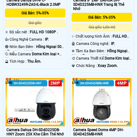
Camera Dahua DH-IPC-
Camera IP 2MP DAHUA DH-
HDBW3249R-ZAS-IL-Black 2.0MP
SD4D225MB-HNR Trang Bị Thẻ
Nhớ
Giá Bán: 5%-35%
Giá Bán: 5%-35%
Giá gốc:
Giá gốc: Liên Hệ
🔆 Độ sắc nét :
FULL HD 1080P .
✨ Chất lượng hình Ảnh :
FULL HD
👍 Công Nghệ Camera :
IP.
1080P .
🤖️ Camera Công nghệ :
IP.
🔴 Nhìn Ban Đêm :
Hồng Ngoại 50m
❈ Tầm Xa Ban Đêm :
Hồng Ngoại
Hồng Ngoại SMD.
💦 Mẫu Camera
Dome Kim loại +
50m Hồng Ngoại SMD.
🎨 Camera Thiết Kế
Dome Kim loại
Nhựa.
️🔮 Tích Hợp :
Thu Âm.
+ Nhựa.
️💎 Chức Năng :
Xoay Zoom.
771
925
Camera Dahua DH-SD4D225DB-
Camera Speed Dome 4MP DH-
HNY Zoom 25X Khe Cắm Thẻ Nhớ
SD4D425MB-HNR