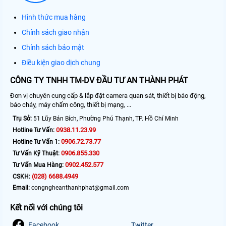
Hình thức mua hàng
Chính sách giao nhận
Chính sách bảo mật
Điều kiện giao dịch chung
CÔNG TY TNHH TM-DV ĐẦU TƯ AN THÀNH PHÁT
Đơn vị chuyên cung cấp & lắp đặt camera quan sát, thiết bị báo động,
báo cháy, máy chấm công, thiết bị mạng, ...
Trụ Sở:
51 Lũy Bán Bích, Phường Phú Thạnh, TP. Hồ Chí Minh
0938.11.23.99
Hotline Tư Vấn:
0906.72.73.77
Hotline Tư Vấn 1:
0906.855.330
Tư Vấn Kỹ Thuật:
0902.452.577
Tư Vấn Mua Hàng:
(028) 6688.4949
CSKH:
Email:
congngheanthanhphat@gmail.com
Kết nối với chúng tôi
Facebook
Twitter