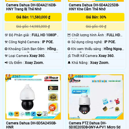
Camera Dahua DH-SD4A216DB-
Camera Dahua DH-SD4A225DB-
HNY Trang Bị Thẻ Nhớ
HNY Khe Cắm Thẻ Nhớ
Giá Bán: 11,580,000 ₫
Giá Bán: 30%
Giá gốc: 14,985,000 ₫
Giá gốc: 00 ₫
💯 Độ Phân giải :
FULL HD 1080P .
🦉 Chất lượng hình Ảnh :
FULL HD
1080P .
⚒ Công Nghệ Camera :
IP POE.
⚙ Sử dụng công nghệ :
IP POE.
✪ Khoảng Cách Ban Đêm :
Hồng
❂ Khi xem thiếu sáng :
Hồng Ngoại
Ngoại 100m Hồng Ngoại Smart IR.
100m Hồng Ngoại Smart IR.
⚒ Loại Camera
Xoay 360.
🕉️ Thiết Kế Camera
Xoay 360.
️📢 Ưu Điểm :
Xoay Zoom.
️🔔 Khả Năng :
Xoay Zoom.
2267
1484
Camera Dahua DH-SD5A245GB-
Camera PTZ Dahua DH-
HNR
SD3E205DB-GNY-A-PV1 Micro Sd