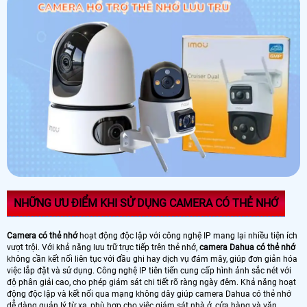
NHỮNG ƯU ĐIỂM KHI SỬ DỤNG CAMERA CÓ THẺ NHỚ
Camera có thẻ nhớ
hoạt động độc lập với công nghệ IP mang lại nhiều tiện ích
vượt trội. Với khả năng lưu trữ trực tiếp trên thẻ nhớ,
camera Dahua có thẻ nhớ
không cần kết nối liên tục với đầu ghi hay dịch vụ đám mây, giúp đơn giản hóa
việc lắp đặt và sử dụng. Công nghệ IP tiên tiến cung cấp hình ảnh sắc nét với
độ phân giải cao, cho phép giám sát chi tiết rõ ràng ngày đêm. Khả năng hoạt
động độc lập và kết nối qua mạng không dây giúp camera Dahua có thẻ nhớ
dễ dàng quản lý từ xa, phù hợp cho việc giám sát nhà ở, cửa hàng và văn