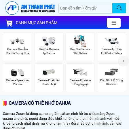
DANH MỤC SẢN PHẨM
Camera Thu Âm
Báo Giá Camera
Báo Gia Camera
Camera Ip Thân
Dahua Trong Nhà
Ip Dahua
Wifi Dahua
Full Color Dahua
Camera Speedom
Camera Phát Hiện
Camera Kbvision
Đầu Ghi 2 Ổ Cứng
Dahua
Khuôn Mặt
Hồng Ngoại
Hikvision
Dahua
CAMERA CÓ THẺ NHỚ DAHUA
Camera Zoom là dòng camera giám sát an ninh hỗ trợ chức năng Zoom
quang cho phép người dùng điều khiển phóng to thu nhỏ hình ảnh với một
khoảng cách nhất định mà không làm thay đổi chất lượng hình ảnh, vẫn giữ
được độ rõ nét.