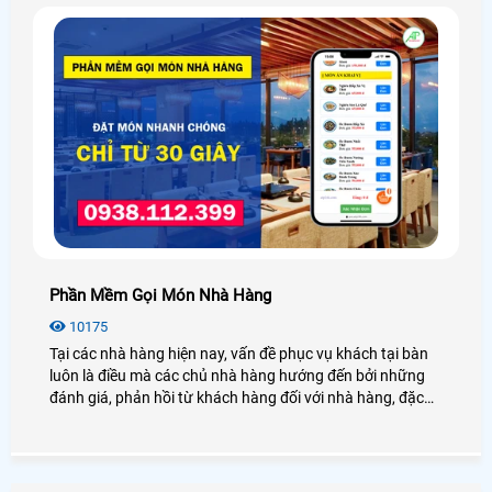
Phần Mềm Gọi Món Nhà Hàng
10175
Tại các nhà hàng hiện nay, vấn đề phục vụ khách tại bàn
luôn là điều mà các chủ nhà hàng hướng đến bởi những
đánh giá, phản hồi từ khách hàng đối với nhà hàng, đặc
biệt là tình trạng bắt khách đợi lâu, hay ra món thiếu. Điều
này làm ảnh hưởng đến uy tín của nhà hàng, chính vì vậy
mà An THành PHát xin được giới thiệu đến quý khách một
giải pháp phần mềm gọi món nhà hàng giúp tối ưu mọi