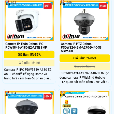
và phương tiện chính xác. Camera
xa lên tới 250m, tích hợp chức năng
622
649
tích hợp hồng ngoại tầm xa 150m,
Auto-tracking giúp tự động theo dõi
có màu ban đêm trong phạm vi
mục tiêu thông minh. Camera còn
50m, khả năng quay xoay 360 độ
hỗ trợ khe thẻ nhớ lên đến 512GB và
linh hoạt. Camera hỗ trợ báo động
đạt chuẩn chống nước/bụi IP67 lý
thông minh khe thẻ nhớ đến 512GB
tưởng cho lắp đặt ngoài trời.
và đạt chuẩn chống nước IP66 phù
hợp lắp ngoài trời.
Camera IP Thân Dahua IPC-
Camera IP PTZ Dahua
PDW5849-A180-E2-ASTE 8MP
PSDW82442M-A270-D440-S3
Micro Sd
Giá Bán: 5%-35%
Giá Bán: 5%-35%
Giá gốc: liên hệ
Giá gốc: liên hệ
Camera IP IPC-PDW5849-A180-E2-
PSDW82442M-A270-D440-S3 thuộc
ASTE có thiết kế dạng Dome và
dòng camera IP WizMind Hubble
trang bị 2 cảm biến độ phân giải
PTZ quan sát toàn cảnh 270° với đa
4MP cho ra hình ảnh ghép góc rộng
cảm biến 24 MP, hỗ trợ Zoom quang
180° sắc nét đầu ra tối đa 8MP.
40X và hồng ngoại siêu xa 400m
Ngoài ra, được tích hợp đèn ánh
834
526
giúp giám sát hoạt động hiệu quả.
sáng trắng 40m nên camera giám
Camera còn nổi bật với tính năng
sát ban đêm có màu rõ ràng, hỗ trợ
bảo vệ chu vi, nhận dạng khuôn
đàm thoại 2 chiều, tính năng Zoom
mặt, bản đồ đám đông và mật độ
và theo dõi đối tượng trong khung
phương tiện, hỗ trợ lưu qua thẻ nhớ
hình, công nghệ SMD 3.0 giúp phát