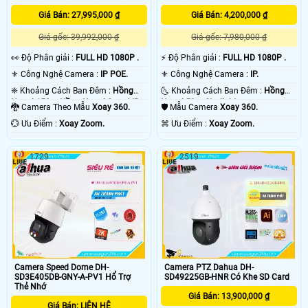
Giá Bán: 27,995,000 ₫
Giá Bán: 4,200,000 ₫
Giá gốc: 39,992,000 ₫
Giá gốc: 7,980,000 ₫
️👀 Độ Phân giải :
FULL HD 1080P .
️⚡ Độ Phân giải :
FULL HD 1080P .
⚜️ Công Nghệ Camera :
IP POE.
⚜️ Công Nghệ Camera :
IP.
❈ Khoảng Cách Ban Đêm :
Hồng
🌜 Khoảng Cách Ban Đêm :
Hồng
Ngoại 150m Hồng Ngoại Smart IR.
Ngoại 50m Starlight.
🐉️ Camera Theo Mẫu
Xoay 360.
🛡 Mẫu Camera
Xoay 360.
️💮 Ưu Điểm :
Xoay Zoom.
️⌘ Ưu Điểm :
Xoay Zoom.
1729
2519
Camera Speed Dome DH-
Camera PTZ Dahua DH-
SD3E405DB-GNY-A-PV1 Hổ Trợ
SD49225GB-HNR Có Khe SD Card
Thẻ Nhớ
Giá Bán: 13,900,000 ₫
Giá Bán: LIÊN HỆ