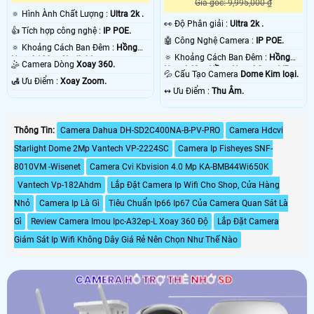
Giá gốc: 9,995,000 ₫
🔅 Hình Ành Chất Lượng :
Ultra 2k .
️👀 Độ Phân giải :
Ultra 2k .
👍 Tích hợp công nghệ :
IP POE.
🤖️ Công Nghệ Camera :
IP POE.
🔅 Khoảng Cách Ban Đêm :
Hồng
🔅 Khoảng Cách Ban Đêm :
Hồng
Ngoại 100m Starlight.
🤹 Camera Dòng
Xoay 360.
Ngoại 40m Hồng Ngoại Smart IR.
💦 Cấu Tạo Camera
Dome Kim loại.
️🛃 Ưu Điểm :
Xoay Zoom.
️↭ Ưu Điểm :
Thu Âm.
Thông Tin:
Camera Dahua DH-SD2C400NA-B-PV-PRO
Camera Hdcvi
Starlight Dome 2Mp Vantech VP-2224SC
Camera Ip Fisheyes SNF-
8010VM -Wisenet
Camera Cvi Kbvision 4.0 Mp KA-BMB44Wi650K
Vantech Vp-182Ahdm
Lắp Đặt Camera Ip Wifi Cho Shop, Cửa Hàng
Nhỏ
Camera Ip Là Gì
Tiêu Chuẩn Ip66 Ip67 Của Camera Quan Sát Là
Gì
Review Camera Imou Ipc-A32ep-L Xoay 360 Độ
Lắp Đặt Camera
Giám Sát Ip Wifi Không Dây Giá Rẻ Nên Chọn Như Thế Nào