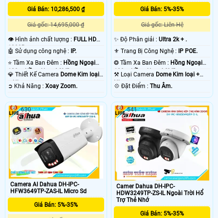
Giá Bán: 10,286,500 ₫
Giá Bán: 5%-35%
Giá gốc: 14,695,000 ₫
Giá gốc: Liên Hệ
👁 Hình ảnh chất lượng :
FULL HD
✨ Độ Phân giải :
Ultra 2k + .
1080P .
🤖️ Sử dụng công nghệ :
IP.
⚜️ Trang Bị Công Nghệ :
IP POE.
⭐ Tầm Xa Ban Đêm :
Hồng Ngoại
❂ Tầm Xa Ban Đêm :
Hồng Ngoại
100m Hồng Ngoại SMD.
100m Hồng Ngoại SMD.
💎 Thiết Kế Camera
Dome Kim loại
⚒ Loại Camera
Dome Kim loại +
+ Nhựa.
Nhựa.
️➲ Khả Năng :
Xoay Zoom.
️💠 Đặt Điểm :
Thu Âm.
630
541
Camera AI Dahua DH-IPC-
Camer Dahua DH-IPC-
HFW3649TP-ZAS-IL Micro Sd
HDW3249TP-ZS-IL Ngoài Trời Hổ
Trợ Thẻ Nhớ
Giá Bán: 5%-35%
Giá Bán: 5%-35%