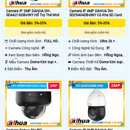
Camera IP 2MP DAHUA DH-
Camera IP 4MP DAHUA DH-
SD4A216DB-HNY Hổ Trợ Thẻ Nhớ
SD29404DB-GNY Có Khe SD Card
Giá Bán: 5%-35%
Giá Bán: 5%-35%
Giá gốc: Liên hệ
Giá gốc: Liên hệ
🦉 Chất lượng hình Ảnh :
FULL HD
☀️ Chất lượng hình :
Ultra 2k + .
1080P .
✳️ Camera Công nghệ :
IP.
⚛️ Công Nghệ Sử Dụng :
IP.
❃ Xem Được Ban Đêm :
Hồng Ngoại
🌈 Hình ảnh ban đêm :
Hồng Ngoại
10m Hồng Ngoại SMD.
10m Hồng Ngoại SMD.
🗜️ Mẫu Camera
Dome Kim loại +
👑 Camera Thiết Kế
Dome Kim loại
Nhựa.
+ Nhựa.
️₤ Đặt Điểm :
Thu Âm.
️🎙 Điểm Nỗi Bật :
Thu Âm.
363
877