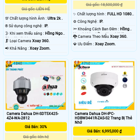
Giá gốc: 18,500,000 ₫
Giá gốc: LIÊN HỆ
✨ Chất lượng hình :
FULL HD 1080P
💯 Chất lượng hình Ảnh :
Ultra 2k .
.
⚙ Công Nghệ :
IP.
®️ Sử dụng công nghệ :
IP.
🔦 Khoảng Cách Ban Đêm :
Hồng
🌛 Khi xem thiếu sáng :
Hồng Ngoại
Ngoại 100m Hồng Ngoại SMD.
🐉️ Camera Theo Mẫu
Xoay 360.
50m Starlight.
🗜️ Loại Camera
Xoay 360.
️💎 Ưu Điểm :
Xoay Zoom.
️📢 Khả Năng :
Xoay Zoom.
1840
1710
Camera Dahua DH-SDT5X425-
Camera Dahua DH-IPC-
4Z4-WA-2812
HDBW3441R-ZAS-S2 Trang Bị Thẻ
Nhớ
Giá Bán: 30%
Giá Bán: 6,995,000 ₫
Giá gốc: liên hệ