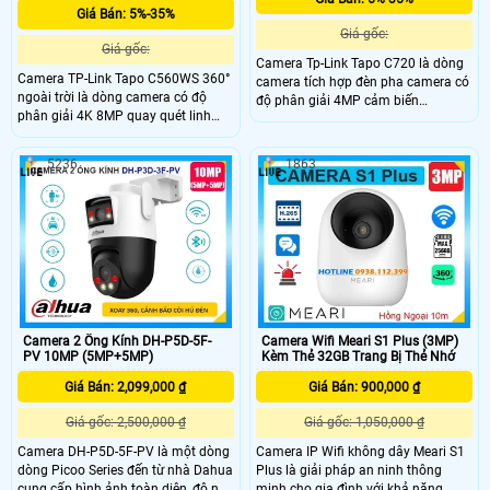
Giá Bán: 5%-35%
Giá gốc:
Giá gốc:
Camera Tp-Link Tapo C720 là dòng
Camera TP-Link Tapo C560WS 360°
camera tích hợp đèn pha camera có
ngoài trời là dòng camera có độ
độ phân giải 4MP cảm biến
phân giải 4K 8MP quay quét linh
Starlight, góc nhìn siêu rộng 153°.
hoạt zoom kỹ thuật số 18x và nhìn
Hồng ngoại tầm xa ban đêm 30m
đêm màu Starlight. Công nghệ AI
và Full-Color Night Vision. Tích hợp
5236
1863
phát hiện người, thú cưng, phương
2 đèn Floodlight 2800 Lumen, công
tiện và còi báo động 99dB. Hỗ trợ
nghệ nhận diện AI thông minh phát
Wi-Fi 2.4GHz/5GHz, chuẩn IP66
hiện chuyển động, còi báo động
kháng nước và bụi
93dB và đàm thoại hai chiều.
Camera 2 Ống Kính DH-P5D-5F-
Camera Wifi Meari S1 Plus (3MP)
PV 10MP (5MP+5MP)
Kèm Thẻ 32GB Trang Bị Thẻ Nhớ
Giá Bán: 2,099,000 ₫
Giá Bán: 900,000 ₫
Giá gốc: 2,500,000 ₫
Giá gốc: 1,050,000 ₫
Camera DH-P5D-5F-PV là một dòng
Camera IP Wifi không dây Meari S1
dòng Picoo Series đến từ nhà Dahua
Plus là giải pháp an ninh thông
cung cấp hình ảnh toàn diện, độ nét
minh cho gia đình với khả năng