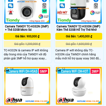
camera còn tích hợp khe cắm thẻ
bền bỉ trong mọi điều kiện thời tiết.
nhớ lên đến 256GB và tính năng
phát hiện chuyển động, đảm bảo an
ninh cho ngôi nhà bạn.
Camera TIANDY TC-H332N (3MP)
Camera TIANDY TC-H333N (3MP)
+ Thẻ 32GB Micro Sd
Kèm Thẻ 32GB Hổ Trợ Thẻ Nhớ
Giá Bán: 900,000 ₫
Giá Bán: 1,400,000 ₫
Giá gốc: 1,200,000 ₫
Giá gốc: 1,600,000 ₫
TC-H332N là camera IP wifi không
Camera IP wifi không dây TC-
dây trong nhà của TIANDY với độ
H333N của TIANDY chính hãng
phân giải 3MP hỗ trợ quay xoay
mẫu mới hỗ trợ quay xoay 360 độ
360° linh hoạt. Camera tích hợp
với độ phân giải 3MP sắc nét.
hồng ngoại tầm xa 20m, đèn ánh
Camera được trang bị hồng ngoại
14
12
sáng trắng cho hình ảnh màu sắc rõ
tầm xa 50m, đèn ánh sáng trắng
nét (Color Maker) cả trong đêm,
cho hình ảnh Color Maker sống
cùng tính năng đàm thoại hai chiều
động cả ngày lẫn đêm. Ngoài ra,
tiện lợi. Ngoài ra, camera còn hỗ trợ
camera còn hỗ trợ đàm thoại hai
khe cắm thẻ nhớ lên đến 512GB và
chiều có khe cắm thẻ nhớ lên đến
phát hiện người thông minh kèm
512GB và đạt chuẩn chống nước
cảnh báo tức thì.
IP66, phù hợp lắp đặt ngoài trời.