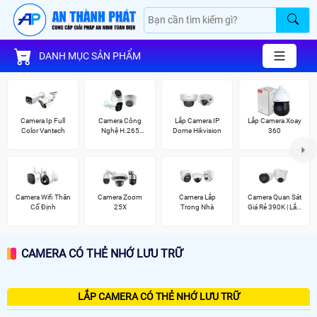
DANH MỤC SẢN PHẨM
Camera Ip Full
Camera Công
Lắp Camera IP
Lắp Camera Xoay
Color Vantech
Nghệ H.265
Dome Hikvision
360
Hikvision
Camera Wifi Thân
Camera Zoom
Camera Lắp
Camera Quan Sát
Cố Định
25X
Trong Nhà
Giá Rẻ 390K | Lắp
Đặt Tận Nơi
CAMERA CÓ THẺ NHỚ LƯU TRỮ
LẮP CAMERA CÓ THẺ NHỚ LƯU TRỮ