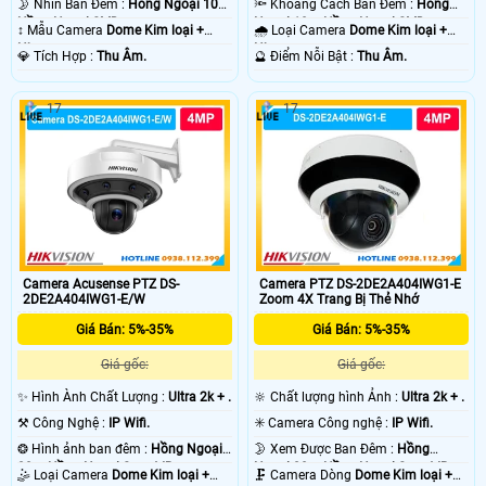
🌛 Nhìn Ban Đêm :
Hồng Ngoại 10m
🔦 Khoảng Cách Ban Đêm :
Hồng
Hồng Ngoại SMD.
Ngoại 10m Hồng Ngoại SMD.
↕️ Mẫu Camera
Dome Kim loại +
🌧️ Loại Camera
Dome Kim loại +
Nhựa.
Nhựa.
️💎 Tích Hợp :
Thu Âm.
️🔮 Điểm Nỗi Bật :
Thu Âm.
17
17
Camera Acusense PTZ DS-
Camera PTZ DS-2DE2A404IWG1-E
2DE2A404IWG1-E/W
Zoom 4X Trang Bị Thẻ Nhớ
Giá Bán: 5%-35%
Giá Bán: 5%-35%
Giá gốc:
Giá gốc:
✨ Hình Ành Chất Lượng :
Ultra 2k + .
🔆 Chất lượng hình Ảnh :
Ultra 2k + .
⚒ Công Nghệ :
IP Wifi.
✳️ Camera Công nghệ :
IP Wifi.
❂ Hình ảnh ban đêm :
Hồng Ngoại
🌛 Xem Được Ban Đêm :
Hồng
20m Hồng Ngoại Smart IR.
Ngoại 20m Hồng Ngoại Smart IR.
🤹 Loại Camera
Dome Kim loại +
🗜️ Camera Dòng
Dome Kim loại +