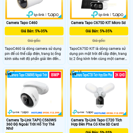
Camera Tapo C460
Camera Tapo C675D KIT Micro Sd
Giá Bán: 5%-35%
Giá Bán: 5%-35%
Giá gốc:
Giá gốc:
TapoC460 là dòng camera sử dụng
TapoC675D KIT là dòng camera sử
pin để có thể cấp điện, trang bị ống
dụng pin mặt trời để cấp điện, trang
kính siêu nét độ phấn giải lên đến
bị 2 ống kính trên cùng một camera
10.000 mAh có thể hoạt động trong
giúp bao quát tốt, trang bị ống kính
thời gian dài, có thể zoom lên đến
có độ phân giải 8.0MP cho ra hình
7
14
18X, có trang bị khe cắm thẻ nhớ
ảnh 4K siêu nét, nhìn ban đêm bằng
dung lượng tối đa lên đến 512Gb.
hồng ngoại với khoảng cách lên đến
16m
Camera Tp-Link TAPO C560WS
Camera Tp-Link Tapo C720 Tích
360 Độ Ngoài Trời Hổ Trợ Thẻ
Hợp Đèn Pha Có Khe SD Card
Nhớ
Giá Bán: 5%-35%