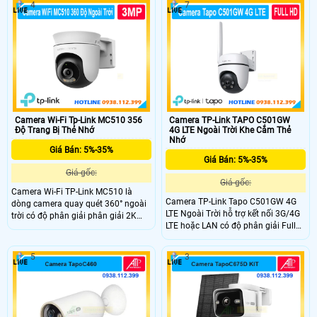
nghệ AI phát hiện theo dõi thông
4
7
minh chuyển động con người, vùng
hoạt động tùy chỉnh, lưu trữ MicroSD
512GB và đám mây.
Camera Wi-Fi Tp-Link MC510 356
Camera TP-Link TAPO C501GW
Độ Trang Bị Thẻ Nhớ
4G LTE Ngoài Trời Khe Cắm Thẻ
Nhớ
Giá Bán: 5%-35%
Giá Bán: 5%-35%
Giá gốc:
Giá gốc:
Camera Wi-Fi TP-Link MC510 là
Camera TP-Link Tapo C501GW 4G
dòng camera quay quét 360° ngoài
LTE Ngoài Trời hỗ trợ kết nối 3G/4G
trời có độ phân giải phân giải 2K
LTE hoặc LAN có độ phân giải Full
3MP và tầm nhìn ban đêm có màu
HD 1080p và quay quét 360°. hồng
30m. Công nghệ AI thông minh
ngoại tầm xa 30m nhìn màu ban
phát hiện chuyển động, vùng hoạt
5
3
đêm Starlight. Công nghệ Ai thông
động tùy chỉnh, trang bị nắp che
minh phát hiện chuyển động và âm
ống kính vật lý bảo vệ quyền riêng
thanh bất thường. Hỗ trợ Nano-SIM,
tư.
đàm thoại hai chiều và chuẩn IP66
kháng nước và bụi.