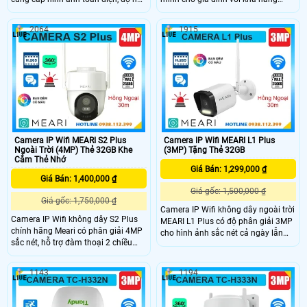
cao với trang bị 2 ống kính trên
quay xoay 360 độ có độ phân giải
cùng 1 chiếc camera, hỗ trợ trò
3MP sắc nét. Camera hỗ trợ hồng
2064
1915
chuyện 2 chiều, cung cấp hình ảnh
ngoại ban đêm 10m, đàm thoại hai
ban đêm có màu sắc rõ ràng chân
chiều, theo dõi chuyển động tự động
thực và đặc biệt là công nghệ AI
và nhận dạng cơ thể người chính
phát hiện người phương tiện chính
xác. Ngoài ra, camera còn tích hợp
xác, đảm bảo an ninh hiệu quả
còi hú báo động và khe thẻ nhớ lên
đến 256GB đảm bảo lưu trữ dài lâu.
Camera IP Wifi MEARI S2 Plus
Camera IP Wifi MEARI L1 Plus
Ngoài Trời (4MP) Thẻ 32GB Khe
(3MP) Tặng Thẻ 32GB
Cắm Thẻ Nhớ
Giá Bán: 1,299,000 ₫
Giá Bán: 1,400,000 ₫
Giá gốc: 1,500,000 ₫
Giá gốc: 1,750,000 ₫
Camera IP Wifi không dây ngoài trời
Camera IP Wifi không dây S2 Plus
MEARI L1 Plus có độ phân giải 3MP
chính hãng Meari có phân giải 4MP
cho hình ảnh sắc nét cả ngày lẫn
sắc nét, hỗ trợ đàm thoại 2 chiều
đêm với hồng ngoại 30m và đèn trợ
tiện lợi và còi hú báo động thông
sáng ban đêm có màu trong phạm
minh. Được trang bị hồng ngoại tầm
vi 20m. Camera hỗ trợ đàm thoại 2
1143
1194
nhìn xa 30m, đèn LED có màu ban
chiều, khe thẻ nhớ lên đến 256GB và
đêm lên đến 20m, giúp quan sát rõ
còi hú báo động tiện lợi. Với chuẩn
ràng cả ngày lẫn đêm. Ngoài ra,
chống nước IP66, camera hoạt động