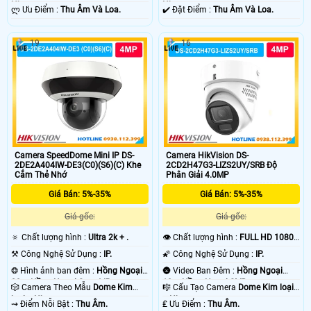
Nhựa.
Nhựa.
️ლ Ưu Điểm :
Thu Âm Và Loa.
️✔️ Đặt Điểm :
Thu Âm Và Loa.
19
16
Camera SpeedDome Mini IP DS-
Camera HikVision DS-
2DE2A404IW-DE3(C0)(S6)(C) Khe
2CD2H47G3-LIZS2UY/SRB Độ
Cắm Thẻ Nhớ
Phân Giải 4.0MP
Giá Bán: 5%-35%
Giá Bán: 5%-35%
Giá gốc:
Giá gốc:
🔅 Chất lượng hình :
Ultra 2k + .
👁 Chất lượng hình :
FULL HD 1080P
.
⚒ Công Nghệ Sử Dụng :
IP.
🌠 Công Nghệ Sử Dụng :
IP.
❂ Hình ảnh ban đêm :
Hồng Ngoại
🌚 Video Ban Đêm :
Hồng Ngoại
20m Hồng Ngoại Smart IR.
10m Hồng Ngoại SMD.
🎲 Camera Theo Mẫu
Dome Kim
🎼️ Cấu Tạo Camera
Dome Kim loại
loại + Nhựa.
+ Nhựa.
️⇝ Điểm Nỗi Bật :
Thu Âm.
️₤ Ưu Điểm :
Thu Âm.