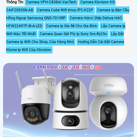
Thông Tin:
Camera VPH-C838AI VanTech
Camera Kbvision KX-
CAiF2003SN-AB
Camera Cube Wifi Imou IPC-K22P
Camera Ip Bán Cầu
Hồng Ngoại Samsung QND-7010RP
Camera Hdcvi 2Mp Dahua HAC-
HFW2249TP-I8-A-LED
Camera Ip Gía Rẻ Cho Gia Đình
Lắp Camera Ip
Wifi Nào Tốt Nhất
Camera Quan Sát Ptz Ip Sony Snc-Rz25n
Lắp Đặt
Camera Ip Wifi Cho Shop, Cửa Hàng Nhỏ
Hướng Dẫn Cài Đặt Camera
Kbone Ip Wifi Của Kbvision