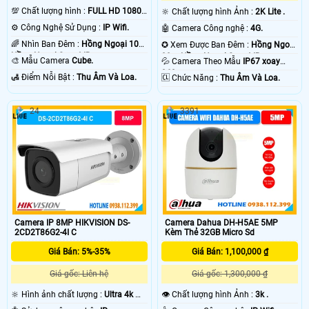
💯 Chất lượng hình :
FULL HD 1080P
🔆 Chất lượng hình Ảnh :
2K Lite .
.
⚙ Công Nghệ Sử Dụng :
IP Wifi.
🤖️ Camera Công nghệ :
4G.
🌈 Nhìn Ban Đêm :
Hồng Ngoại 10m
✪ Xem Được Ban Đêm :
Hồng Ngoại
Hồng Ngoại Smart IR.
30m Hồng Ngoại Smart IR.
🎨 Mẫu Camera
Cube.
💦 Camera Theo Mẫu
IP67 xoay
360.
️🛃 Điểm Nỗi Bật :
Thu Âm Và Loa.
️🆑 Chức Năng :
Thu Âm Và Loa.
24
3391
Camera IP 8MP HIKVISION DS-
Camera Dahua DH-H5AE 5MP
2CD2T86G2-4I C
Kèm Thẻ 32GB Micro Sd
Giá Bán: 5%-35%
Giá Bán: 1,100,000 ₫
Giá gốc: Liên hệ
Giá gốc: 1,300,000 ₫
🔆 Hình ảnh chất lượng :
Ultra 4k 👍🏾
👁 Chất lượng hình Ảnh :
3k .
.