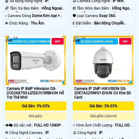
🤖️ Sử dụng công nghệ :
IP.
👍 Camera Công nghệ :
IP Wifi.
🌈 Tầm Xa Ban Đêm :
Hồng Ngoại
✪ Tầm Nhìn Ban Đêm :
Hồng Ngoại
10m Hồng Ngoại SMD.
10m Hồng Ngoại Smart IR.
↕️ Camera Dòng
Dome Kim loại +
🛡 Loại Camera
Xoay 360.
Nhựa.
️✤ Chức Năng :
Thu Âm.
️₤ Đặt Điểm :
Báo Động Chuyển
Động.
24
18
Camera IP 8MP Hikvision DS-
Camera IP 2MP HIKVISION DS-
2CD2687G3-LIZS2UY/SRBHUN Hổ
2DE7A225IWG1-EHUN Có Khe SD
Trợ Thẻ Nhớ
Card
Giá Bán: 5%-35%
Giá Bán: 5%-35%
Giá gốc:
Giá gốc: Liên hệ
👁️‍🗨 Độ sắc nét :
FULL HD 1080P .
️⚡ Hình Ành Chất Lượng :
FULL HD
1080P .
⚒ Công Nghệ Camera :
IP.
🕉️ Công Nghệ :
IP.