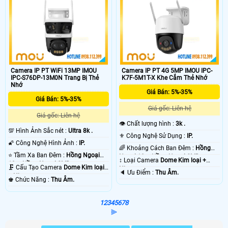
Camera IP PT WiFi 13MP IMOU
Camera IP PT 4G 5MP IMOU IPC-
IPC-S76DP-13M0N Trang Bị Thẻ
K7F-5M1T-X Khe Cắm Thẻ Nhớ
Nhớ
Giá Bán: 5%-35%
Giá Bán: 5%-35%
Giá gốc: Liên hệ
Giá gốc: Liên hệ
👁 Chất lượng hình :
3k .
💯 Hình Ảnh Sắc nét :
Ultra 8k .
⚜️ Công Nghệ Sử Dụng :
IP.
🌠 Công Nghệ Hình Ảnh :
IP.
🌈 Khoảng Cách Ban Đêm :
Hồng
⭐ Tầm Xa Ban Đêm :
Hồng Ngoại
Ngoại 10m Hồng Ngoại SMD.
↕️ Loại Camera
Dome Kim loại +
10m Hồng Ngoại SMD.
🗜️ Cấu Tạo Camera
Dome Kim loại
Nhựa.
️🔈 Ưu Điểm :
Thu Âm.
+ Nhựa.
️♚ Chức Năng :
Thu Âm.
1
2
3
4
5
6
7
8
⫸