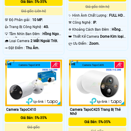
Giá Bán: 5%-35%
Giá gốc: liên hệ
Giá gốc: Liên hệ
✨ Hình Ành Chất Lượng :
FULL HD
💯 Độ Phân giải :
10 MP.
1080P .
⚒ Công Nghệ :
IP.
👍 Trang Bị Công Nghệ :
4G.
❈ Khoảng Cách Ban Đêm :
Hồng
💡 Tầm Nhìn Ban Đêm :
Hồng Ngoại
Ngoại 100m Starlight.
👑 Thiết Kế Camera
Dome Kim loại
10m Hồng Ngoại SMD.
🌧️ Loại Camera
2 Mắt Ngoài Trời.
+ Nhựa.
️ლ Ưu Điểm :
Zoom.
️⇝ Đặt Điểm :
Thu Âm.
7
8
Camera TapoC410
Camera TapoC425 Trang Bị Thẻ
Nhớ
Giá Bán: 5%-35%
Giá Bán: 5%-35%
Giá gốc: