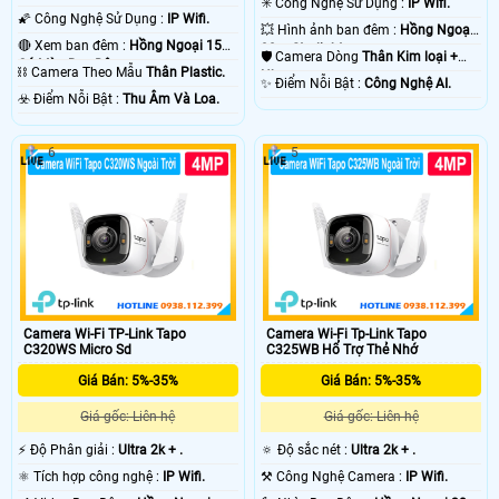
✳️ Công Nghệ Sử Dụng :
IP Wifi.
🌠 Công Nghệ Sử Dụng :
IP Wifi.
💥 Hình ảnh ban đêm :
Hồng Ngoại
🔴 Xem ban đêm :
Hồng Ngoại 15m
30m Starlight.
🛡 Camera Dòng
Thân Kim loại +
Có Màu Ban Ðêm.
⛓ Camera Theo Mẫu
Thân Plastic.
Nhựa.
️✨ Điểm Nỗi Bật :
Công Nghệ AI.
️☣️ Điểm Nỗi Bật :
Thu Âm Và Loa.
6
5
Camera Wi-Fi TP-Link Tapo
Camera Wi-Fi Tp-Link Tapo
C320WS Micro Sd
C325WB Hổ Trợ Thẻ Nhớ
Giá Bán: 5%-35%
Giá Bán: 5%-35%
Giá gốc: Liên hệ
Giá gốc: Liên hệ
️⚡ Độ Phân giải :
Ultra 2k + .
🔅 Độ sắc nét :
Ultra 2k + .
⚛️ Tích hợp công nghệ :
IP Wifi.
⚒ Công Nghệ Camera :
IP Wifi.