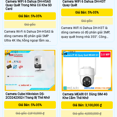
Camera WiFi 6 Dahua DH-H5AS
Camera WiFi 6 Dahua DH-H3T
Quay Quét Trong Nhà Có Khe SD
Quay Quét
Card
Giá Bán: 5%-35%
Giá Bán: 5%-35%
Giá gốc:
Giá gốc:
Camera WiFi 6 Dahua DH-H3T là
Camera Wi-Fi 6 Dahua DH-H5AS là
dòng camera có độ phân giải 3MP,
dòng camera độ phân giải 5MP
quay quét trong nhà 355°. Công
Ultra 4K lite, hồng ngoại tầm xa
nghệ AI phát hiện người, chuyển
20m và led ấm thu hình có màu
động và âm thanh bất thường, Auto
10m cùng chế độ chiếu sáng kép
Tracking, đàm thoại hai chiều, hồng
1121
1863
thông minh. Hỗ trợ quay quét 0° đến
ngoại tầm xa 10m, hỗ trợ thẻ nhớ
355° Công nghệ AI thông minh phát
256GB, ONVIF và quản lý từ xa qua
hiện chuyển động.
ứng dụng DMSS.
Camera Cube Hikvision DS-
Camera MEARI G1 Dùng SIM 4G
2CD2423G2-I Trang Bị Thẻ Nhớ
Khe Cắm Thẻ Nhớ
Giá Bán: 5%-35%
Giá Bán: 3,100,000 ₫
Giá gốc: 2,810,000 ₫
Giá gốc: 4,000,000 ₫