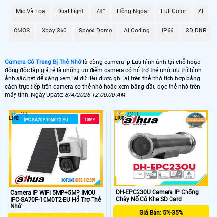
Mic Và Loa
Dual Light
78°
Hồng Ngoại
Full Color
AI
CMOS
Xoay 360
Speed Dome
AI Coding
IP66
3D DNR
Camera Có Trang Bị Thẻ Nhớ
là dòng camera ip Lưu hình ảnh tại chỗ hoặc
động độc lập giá rẻ là những ưu điểm camera có hổ trợ thẻ nhớ lưu trữ.hình
ảnh sắc nét dễ dàng xem lại dữ liệu được ghi lại trên thẻ nhớ tích hợp bằng
cách trực tiếp trên camera có thẻ nhớ hoăc xem bằng đầu đọc thẻ nhớ trên
máy tính. Ngày Upate:
8/4/2026 12:00:00 AM
22
2210
DH-EPC230U Camera IP Chống
Camera IP WiFi 5MP+5MP IMOU
Cháy Nổ Có Khe SD Card
IPC-SA70F-10M0T2-EU Hổ Trợ Thẻ
Nhớ
Giá Bán: 5%-35%