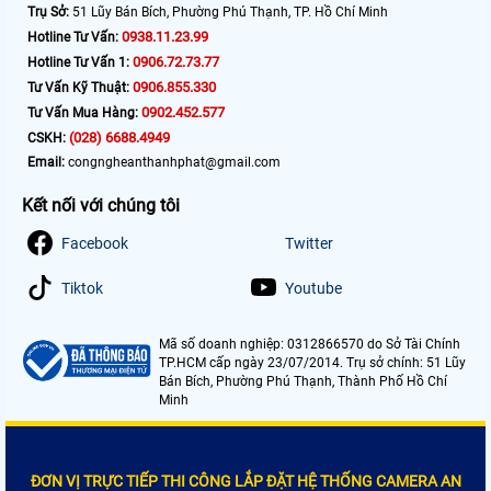
Trụ Sở:
51 Lũy Bán Bích, Phường Phú Thạnh, TP. Hồ Chí Minh
0938.11.23.99
Hotline Tư Vấn:
0906.72.73.77
Hotline Tư Vấn 1:
0906.855.330
Tư Vấn Kỹ Thuật:
0902.452.577
Tư Vấn Mua Hàng:
(028) 6688.4949
CSKH:
Email:
congngheanthanhphat@gmail.com
Kết nối với chúng tôi
Facebook
Twitter
Tiktok
Youtube
Mã số doanh nghiệp: 0312866570 do Sở Tài Chính
TP.HCM cấp ngày 23/07/2014. Trụ sở chính: 51 Lũy
Bán Bích, Phường Phú Thạnh, Thành Phố Hồ Chí
Minh
ĐƠN VỊ TRỰC TIẾP THI CÔNG LẮP ĐẶT HỆ THỐNG CAMERA AN