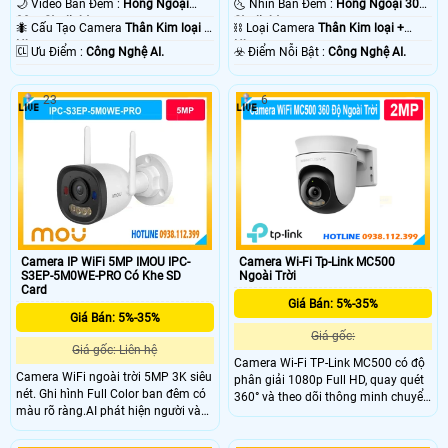
🌙 Video Ban Đêm :
Hồng Ngoại
🌜 Nhìn Ban Đêm :
Hồng Ngoại 30m
30m Starlight.
Starlight.
🐜 Cấu Tạo Camera
Thân Kim loại +
⛓ Loại Camera
Thân Kim loại +
Nhựa.
Nhựa.
️🆑 Ưu Điểm :
Công Nghệ AI.
️☣️ Điểm Nỗi Bật :
Công Nghệ AI.
23
6
Camera IP WiFi 5MP IMOU IPC-
Camera Wi-Fi Tp-Link MC500
S3EP-5M0WE-PRO Có Khe SD
Ngoài Trời
Card
Giá Bán: 5%-35%
Giá Bán: 5%-35%
Giá gốc:
Giá gốc: Liên hệ
Camera Wi-Fi TP-Link MC500 có độ
Camera WiFi ngoài trời 5MP 3K siêu
phân giải 1080p Full HD, quay quét
nét. Ghi hình Full Color ban đêm có
360° và theo dõi thông minh chuyển
màu rõ ràng.AI phát hiện người và
động con người. Camera cung cấp
phương tiện chính xác.
tầm nhìn ban đêm có màu. Công