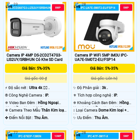
23
28
Camera IP 4MP DS-2CD2T47G3-
Camera IP WiFi 5MP IMOU IPC-
LIS2UY/SRBHUN Có Khe SD Card
UA7E-5M0T2-EU/FSP14
Giá Bán: 5%-35%
Giá Bán: 5%-35%
Giá gốc: 00 ₫
Giá gốc: Liên hệ
️⚡ Độ sắc nét :
Ultra 4k 👍🏾 .
✨ Độ Phân giải :
3k .
®️ Công Nghệ Camera :
IP.
⚜️ Tích hợp công nghệ :
IP.
❈ Video Ban Đêm :
Hồng Ngoại
❈ Khoảng Cách Ban Đêm :
Hồng
60m Hồng Ngoại SMD.
Ngoại 10m Hồng Ngoại SMD.
❄ Camera Theo Mẫu
Thân Kim loại
↕️ Loại Camera
Dome Kim loại +
+ Nhựa.
Nhựa.
️✤ Điểm Nỗi Bật :
Thu Âm.
️✨ Ưu Điểm :
Thu Âm.
77
28