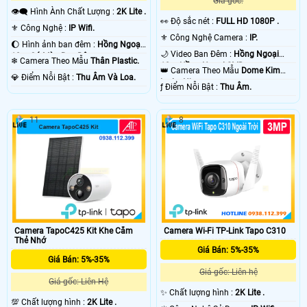
Giá gốc:
👁️‍🗨 Hình Ành Chất Lượng :
2K Lite .
️👀 Độ sắc nét :
FULL HD 1080P .
⚜️ Công Nghệ :
IP Wifi.
⚜️ Công Nghệ Camera :
IP.
🌔 Hình ảnh ban đêm :
Hồng Ngoại
🌙 Video Ban Đêm :
Hồng Ngoại
10m Có Màu Ban Ðêm.
❄ Camera Theo Mẫu
Thân Plastic.
10m Hồng Ngoại SMD.
👑 Camera Theo Mẫu
Dome Kim
️💎 Điểm Nỗi Bật :
Thu Âm Và Loa.
loại + Nhựa.
️ƒ Điểm Nỗi Bật :
Thu Âm.
11
8
Camera TapoC425 Kit Khe Cắm
Camera Wi-Fi TP-Link Tapo C310
Thẻ Nhớ
Giá Bán: 5%-35%
Giá Bán: 5%-35%
Giá gốc: Liên hệ
Giá gốc: Liên Hệ
✨ Chất lượng hình :
2K Lite .
💯 Chất lượng hình :
2K Lite .