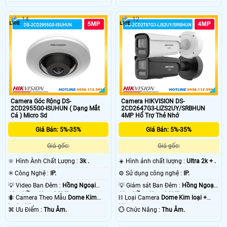
14
12
Camera Góc Rộng DS-
Camera HIKVISION DS-
2CD2955G0-ISUHUN ( Dạng Mắt
2CD2647G3-LIZS2UY/SRBHUN
Cá ) Micro Sd
4MP Hổ Trợ Thẻ Nhớ
Giá Bán: 5%-35%
Giá Bán: 5%-35%
Giá gốc:
Giá gốc:
🔆 Hình Ành Chất Lượng :
3k .
☀️ Hình ảnh chất lượng :
Ultra 2k + .
✳️ Công Nghệ :
IP.
⚙ Sử dụng công nghệ :
IP.
💡 Video Ban Đêm :
Hồng Ngoại
💡 Giám sát Ban Đêm :
Hồng Ngoại
10m Hồng Ngoại SMD.
60m Hồng Ngoại SMD.
🐜 Camera Theo Mẫu
Dome Kim
⛓ Loại Camera
Dome Kim loại +
loại + Nhựa.
Nhựa.
️⌘ Ưu Điểm :
Thu Âm.
️💮 Chức Năng :
Thu Âm.