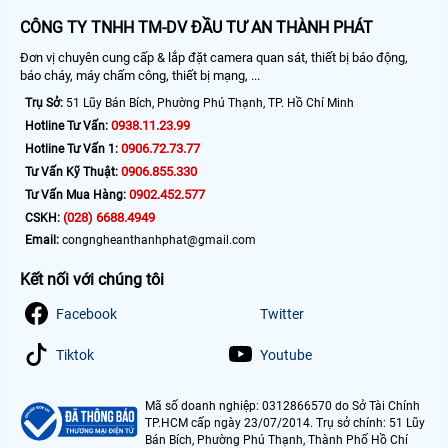
CÔNG TY TNHH TM-DV ĐẦU TƯ AN THÀNH PHÁT
Đơn vị chuyên cung cấp & lắp đặt camera quan sát, thiết bị báo động,
báo cháy, máy chấm công, thiết bị mạng, ...
Trụ Sở:
51 Lũy Bán Bích, Phường Phú Thạnh, TP. Hồ Chí Minh
0938.11.23.99
Hotline Tư Vấn:
0906.72.73.77
Hotline Tư Vấn 1:
0906.855.330
Tư Vấn Kỹ Thuật:
0902.452.577
Tư Vấn Mua Hàng:
(028) 6688.4949
CSKH:
Email:
congngheanthanhphat@gmail.com
Kết nối với chúng tôi
Facebook
Twitter
Tiktok
Youtube
Mã số doanh nghiệp: 0312866570 do Sở Tài Chính
TP.HCM cấp ngày 23/07/2014. Trụ sở chính: 51 Lũy
Bán Bích, Phường Phú Thạnh, Thành Phố Hồ Chí