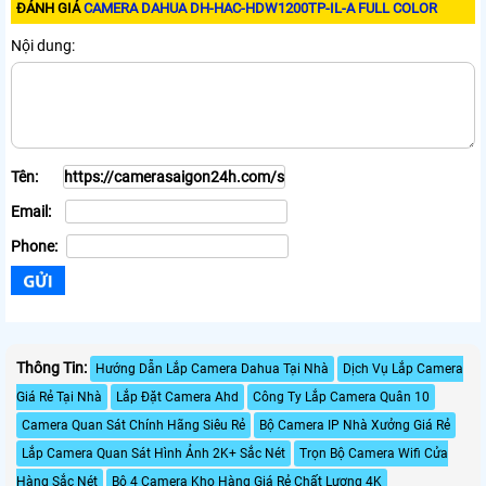
ĐÁNH GIÁ
CAMERA DAHUA DH-HAC-HDW1200TP-IL-A FULL COLOR
Nội dung:
Tên:
Email:
Phone:
Thông Tin:
Hướng Dẫn Lắp Camera Dahua Tại Nhà
Dịch Vụ Lắp Camera
Giá Rẻ Tại Nhà
Lắp Đặt Camera Ahd
Công Ty Lắp Camera Quân 10
Camera Quan Sát Chính Hãng Siêu Rẻ
Bộ Camera IP Nhà Xưởng Giá Rẻ
Lắp Camera Quan Sát Hình Ảnh 2K+ Sắc Nét
Trọn Bộ Camera Wifi Cửa
Hàng Sắc Nét
Bộ 4 Camera Kho Hàng Giá Rẻ Chất Lượng 4K