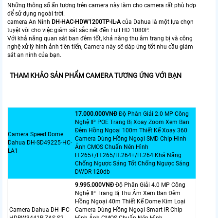
Những thông số ấn tượng trên camera này làm cho camera rất phù hợp
để sử dụng ngoài trời.
camera An Ninh
DH-HAC-HDW1200TP-IL-A
của Dahua là một lựa chọn
tuyệt vời cho việc giám sát sắc nét đến Full HD 1080P.
Với khả năng quan sát ban đêm tốt, khả năng thu âm trang bị và công
nghệ xử lý hình ảnh tiên tiến, Camera này sẽ đáp ứng tốt nhu cầu giám
sát an ninh của bạn.
THAM KHẢO SẢN PHẨM CAMERA TƯƠNG ỨNG VỚI BẠN
17.000.000VNÐ
Độ Phân Giải 2.0 MP Công
Nghệ IP POE Trang Bị Xoay Zoom Xem Ban
Đêm Hồng Ngoại 100m Thiết Kế Xoay 360
Camera Speed Dome
Camera Dùng Hồng Ngoại SMD Chip Hình
Dahua DH-SD49225-HC-
Ảnh CMOS Chuẩn Nén Hình
LA1
H.265+/H.265/H.264+/H.264 Khả Năng
Chống Ngược Sáng Tốt Chống Ngược Sáng
DWDR 120db
9.995.000VNÐ
Độ Phân Giải 4.0 MP Công
Nghệ IP Trang Bị Thu Âm Xem Ban Đêm
Hồng Ngoại 40m Thiết Kế Dome Kim Loại
Camera Dahua DH-IPC-
Camera Dùng Hồng Ngoại Smart IR Chip