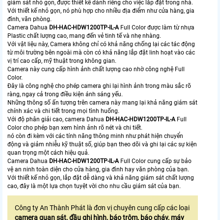
giám sát nhỏ gọn, được thiết kế dành riêng cho việc lắp đặt trong nhà.
Với thiết kế nhỏ gọn, nó phù hợp cho nhiều địa điểm như cửa hàng, gia
đình, văn phòng.
Camera Dahua
DH-HAC-HDW1200TP-IL-A
Full Color được làm từ nhựa
Plastic chất lượng cao, mang đến vẻ tinh tế và nhẹ nhàng.
Với vật liệu này, Camera không chỉ có khả năng chống lại các tác động
từ môi trường bên ngoài mà còn có khả năng lắp đặt linh hoạt vào các
vị trí cao cấp, mỹ thuật trong không gian.
Camera này cung cấp hình ảnh chất lượng cao nhờ công nghệ Full
Color.
Đây là công nghệ cho phép camera ghi lại hình ảnh trong màu sắc rõ
ràng, ngay cả trong điều kiện ánh sáng yếu.
Những thông số ấn tượng trên camera này mang lại khả năng giám sát
chính xác và chi tiết trong mọi tình huống.
Với độ phân giải cao, camera Dahua
DH-HAC-HDW1200TP-IL-A
Full
Color cho phép bạn xem hình ảnh rõ nét và chi tiết.
nó còn đi kèm với các tính năng thông minh như phát hiện chuyển
động và giảm nhiễu kỹ thuật số, giúp bạn theo dõi và ghi lại các sự kiện
quan trọng một cách hiệu quả.
Camera Dahua
DH-HAC-HDW1200TP-IL-A
Full Color cung cấp sự bảo
vệ an ninh toàn diện cho cửa hàng, gia đình hay văn phòng của bạn.
Với thiết kế nhỏ gọn, lắp đặt dễ dàng và khả năng giám sát chất lượng
cao, đây là một lựa chọn tuyệt vời cho nhu cầu giám sát của bạn.
Công ty An Thành Phát là đơn vị chuyên cung cấp các loại
camera quan sát, đầu ghi hình, báo trộm, báo cháy, máy