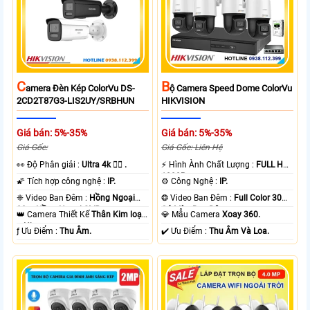
C
B
Amera Đèn Kép ColorVu DS-
Ộ Camera Speed Dome ColorVu
2CD2T87G3-LIS2UY/SRBHUN
HIKVISION
Giá bán: 5%-35%
Giá bán: 5%-35%
Giá Gốc:
Giá Gốc: Liên Hệ
️👀 Độ Phân giải :
Ultra 4k 👍🏾 .
️⚡ Hình Ành Chất Lượng :
FULL HD
1080P .
🌠 Tích hợp công nghệ :
IP.
⚙ Công Nghệ :
IP.
❈ Video Ban Đêm :
Hồng Ngoại
❂ Video Ban Đêm :
Full Color 30m
80m Hồng Ngoại SMD.
Có Màu Ban Ðêm.
👑 Camera Thiết Kế
Thân Kim loại
💎 Mẫu Camera
Xoay 360.
+ Nhựa.
️ƒ Ưu Điểm :
Thu Âm.
️✔️ Ưu Điểm :
Thu Âm Và Loa.