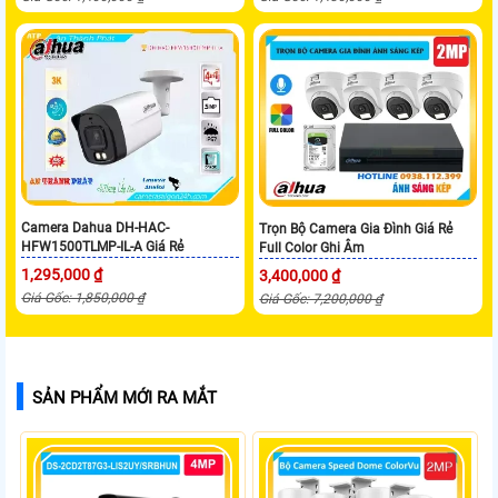
Camera Dahua DH-HAC-
Trọn Bộ Camera Gia Đình Giá Rẻ
HFW1500TLMP-IL-A Giá Rẻ
Full Color Ghi Âm
1,295,000 ₫
3,400,000 ₫
Giá Gốc: 1,850,000 ₫
Giá Gốc: 7,200,000 ₫
SẢN PHẨM MỚI RA MẮT