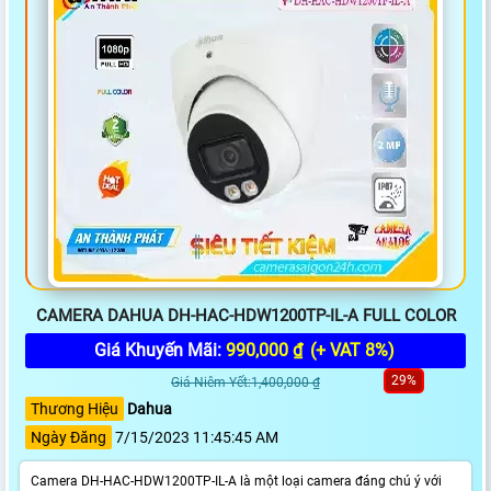
CAMERA DAHUA DH-HAC-HDW1200TP-IL-A FULL COLOR
Giá Khuyến Mãi:
990,000 ₫
(+ VAT 8%)
29%
Giá Niêm Yết:1,400,000 ₫
Thương Hiệu
Dahua
Ngày Đăng
7/15/2023 11:45:45 AM
Camera DH-HAC-HDW1200TP-IL-A là một loại camera đáng chú ý với