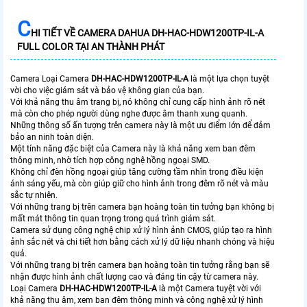
C
HI TIẾT VỀ CAMERA DAHUA DH-HAC-HDW1200TP-IL-A
FULL COLOR TẠI AN THÀNH PHÁT
Camera Loại Camera
DH-HAC-HDW1200TP-IL-A
là một lựa chọn tuyệt
vời cho việc giám sát và bảo vệ không gian của bạn.
Với khả năng thu âm trang bị, nó không chỉ cung cấp hình ảnh rõ nét
mà còn cho phép người dùng nghe được âm thanh xung quanh.
Những thông số ấn tượng trên camera này là một ưu điểm lớn để đảm
bảo an ninh toàn diện.
Một tính năng đặc biệt của Camera này là khả năng xem ban đêm
thông minh, nhờ tích hợp công nghệ hồng ngoại SMD.
Không chỉ đèn hồng ngoại giúp tăng cường tầm nhìn trong điều kiện
ánh sáng yếu, mà còn giúp giữ cho hình ảnh trong đêm rõ nét và màu
sắc tự nhiên.
Với những trang bị trên camera bạn hoàng toàn tin tưởng bạn không bị
mất mát thông tin quan trọng trong quá trình giám sát.
Camera sử dụng công nghệ chip xử lý hình ảnh CMOS, giúp tạo ra hình
ảnh sắc nét và chi tiết hơn bằng cách xử lý dữ liệu nhanh chóng và hiệu
quả.
Với những trang bị trên camera bạn hoàng toàn tin tưởng rằng bạn sẽ
nhận được hình ảnh chất lượng cao và đáng tin cậy từ camera này.
Loại Camera
DH-HAC-HDW1200TP-IL-A
là một Camera tuyệt vời với
khả năng thu âm, xem ban đêm thông minh và công nghệ xử lý hình