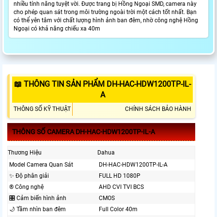
nhiều tính năng tuyệt vời. Được trang bị Hồng Ngoại SMD, camera này
cho phép quan sát trong môi trường ngoài trời một cách tốt nhất. Bạn
có thể yên tâm với chất lượng hình ảnh ban đêm, nhờ công nghệ Hồng
Ngoại có khả năng chiếu xa 40m
📖 THÔNG TIN SẢN PHẨM DH-HAC-HDW1200TP-IL-
A
THÔNG SỐ KỸ THUẬT
CHÍNH SÁCH BẢO HÀNH
THÔNG SỐ CAMERA DH-HAC-HDW1200TP-IL-A
Thương Hiệu
Dahua
Model Camera Quan Sát
DH-HAC-HDW1200TP-IL-A
✨ Độ phân giải
FULL HD 1080P
®️ Công nghệ
AHD CVI TVI BCS
🎛 Cảm biến hình ảnh
CMOS
🌙 Tầm nhìn ban đêm
Full Color 40m