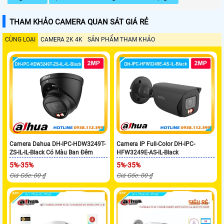
THAM KHẢO CAMERA QUAN SÁT GIÁ RẺ
CÙNG LOẠI
CAMERA 2K 4K
SẢN PHẨM THAM KHẢO
Camera Dahua DH-IPC-HDW3249T-
Camera IP Full-Color DH-IPC-
ZS-IL-IL-Black Có Màu Ban Đêm
HFW3249E-AS-IL-Black
5%-35%
5%-35%
Giá Gốc: 00 ₫
Giá Gốc: 00 ₫