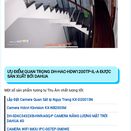
ƯU ĐIỂM QUAN TRỌNG DH-HAC-HDW1200TP-IL-A ĐƯỢC
SẢN XUẤT BỞI DAHUA
Một số sản phẩm tương tự Thu Âm chất lượng tốt:
Lắp Đặt Camera Quan Sát Ip Ngụy Trang KX-D2001SN
Camera Hdcvi Kbvision KX-NB2003M
DH-SD6C3432XB-HNR-AGQ-P CAMERA NĂNG LƯỢNG MẶT TRỜI
DAHUA 4G
CAMERA WIFI IMOU IPC-GS7EP-3M0WE