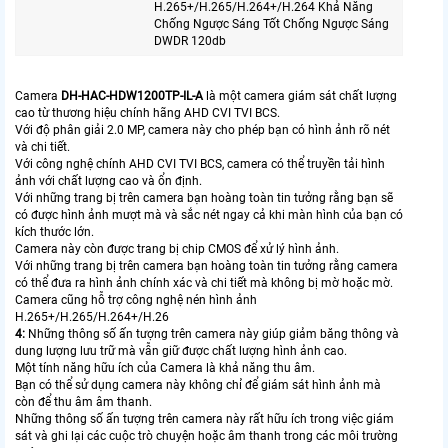
H.265+/H.265/H.264+/H.264 Khả Năng
Chống Ngược Sáng Tốt Chống Ngược Sáng
DWDR 120db
Camera
DH-HAC-HDW1200TP-IL-A
là một camera giám sát chất lượng
cao từ thương hiệu chính hãng AHD CVI TVI BCS.
Với độ phân giải 2.0 MP, camera này cho phép bạn có hình ảnh rõ nét
và chi tiết.
Với công nghệ chính AHD CVI TVI BCS, camera có thể truyền tải hình
ảnh với chất lượng cao và ổn định.
Với những trang bị trên camera bạn hoàng toàn tin tưởng rằng bạn sẽ
có được hình ảnh mượt mà và sắc nét ngay cả khi màn hình của bạn có
kích thước lớn.
Camera này còn được trang bị chip CMOS để xử lý hình ảnh.
Với những trang bị trên camera bạn hoàng toàn tin tưởng rằng camera
có thể đưa ra hình ảnh chính xác và chi tiết mà không bị mờ hoặc mờ.
Camera cũng hỗ trợ công nghệ nén hình ảnh
H.265+/H.265/H.264+/H.26
4:
Những thông số ấn tượng trên camera này giúp giảm băng thông và
dung lượng lưu trữ mà vẫn giữ được chất lượng hình ảnh cao.
Một tính năng hữu ích của Camera là khả năng thu âm.
Bạn có thể sử dụng camera này không chỉ để giám sát hình ảnh mà
còn để thu âm âm thanh.
Những thông số ấn tượng trên camera này rất hữu ích trong việc giám
sát và ghi lại các cuộc trò chuyện hoặc âm thanh trong các môi trường