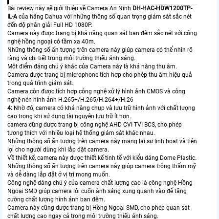
Bài review này sẽ giới thiệu về Camera An Ninh
DH-HAC-HDW1200TP-
IL-A
của hãng Dahua với những thông số quan trọng giám sát sắc nét
đến độ phân giải Full HD 1080P.
Camera này được trang bị khả năng quan sát ban đêm sắc nét với công
nghệ hồng ngoại có tầm xa 40m.
Những thông số ấn tượng trên camera này giúp camera có thể nhìn rõ
ràng và chi tiết trong môi trường thiếu ánh sáng.
Một điểm đáng chú ý khác của Camera này là khả năng thu âm.
Camera được trang bị microphone tích hợp cho phép thu âm hiệu quả
trong quá trình giám sát.
Camera còn được tích hợp công nghệ xử lý hình ảnh CMOS và công
nghệ nén hình ảnh H.265+/H.265/H.264+/H.26
4:
Nhờ đó, camera có khả năng chụp và lưu trữ hình ảnh với chất lượng
cao trong khi sử dụng tài nguyên lưu trữ ít hơn.
camera cũng được trang bị công nghệ AHD CVI TVI BCS, cho phép
tương thích với nhiều loại hệ thống giám sát khác nhau.
Những thông số ấn tượng trên camera này mang lại sự linh hoạt và tiện
lợi cho người dùng khi lắp đặt camera.
Về thiết kế, camera này được thiết kế tinh tế với kiểu dáng Dome Plastic.
Những thông số ấn tượng trên camera này giúp camera trông thẩm mỹ
và dễ dàng lắp đặt ở vị trí mong muốn.
Công nghệ đáng chú ý của camera chất lượng cao là công nghệ Hồng
Ngoại SMD giúp camera lôi cuốn ánh sáng xung quanh vào để tăng
cường chất lượng hình ảnh ban đêm.
Camera này cũng được trang bị Hồng Ngoại SMD, cho phép quan sát
chất lượng cao ngay cả trong môi trường thiếu ánh sáng.