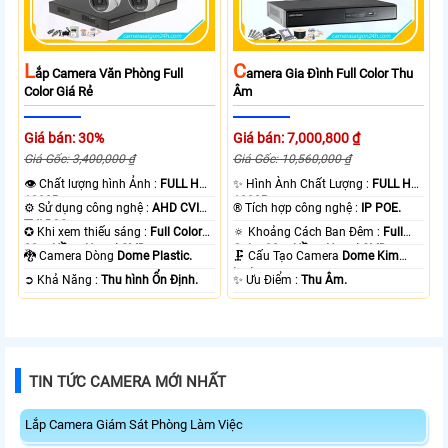
L
C
Ắp Camera Văn Phòng Full
Amera Gia Đình Full Color Thu
Color Giá Rẻ
Âm
Giá bán: 30%
Giá bán: 7,000,800 ₫
Giá Gốc: 3,400,000 ₫
Giá Gốc: 10,560,000 ₫
👁 Chất lượng hình Ảnh :
FULL HD
✨ Hình Ành Chất Lượng :
FULL HD
1080P .
1080P .
⚙ Sử dụng công nghệ :
AHD CVI
®️ Tích hợp công nghệ :
IP POE.
TVI BCS.
✪ Khi xem thiếu sáng :
Full Color
🔅 Khoảng Cách Ban Đêm :
Full
20m Hồng Ngoại SMD.
Color 30m Hồng Ngoại SMD.
🐉️ Camera Dòng
Dome Plastic.
🗜️ Cấu Tạo Camera
Dome Kim
loại.
️➲ Khả Năng :
Thu hình Ổn Định.
️✨ Ưu Điểm :
Thu Âm.
TIN TỨC CAMERA MỚI NHẤT
Lắp Camera Giám Sát Phòng Làm Việc