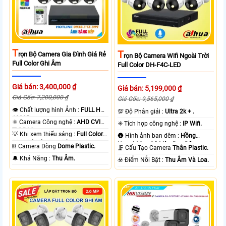
T
T
Rọn Bộ Camera Gia Đình Giá Rẻ
Rọn Bộ Camera Wifi Ngoài Trời
Full Color Ghi Âm
Full Color DH-F4C-LED
Giá bán: 3,400,000 ₫
Giá bán: 5,199,000 ₫
Giá Gốc: 7,200,000 ₫
Giá Gốc: 9,565,000 ₫
👁 Chất lượng hình Ảnh :
FULL HD
💯 Độ Phân giải :
Ultra 2k + .
1080P .
⚛️ Camera Công nghệ :
AHD CVI
✳️ Tích hợp công nghệ :
IP Wifi.
TVI BCS.
💡 Khi xem thiếu sáng :
Full Color
🌚 Hình ảnh ban đêm :
Hồng
20m Có Màu Ban Ðêm.
Ngoại 30m Có Màu Ban Ðêm.
⛓ Camera Dòng
Dome Plastic.
🗜️ Cấu Tạo Camera
Thân Plastic.
️🔔 Khả Năng :
Thu Âm.
️☣️ Điểm Nỗi Bật :
Thu Âm Và Loa.