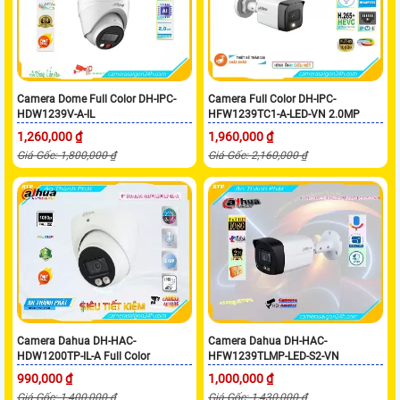
Camera Dome Full Color DH-IPC-
Camera Full Color DH-IPC-
HDW1239V-A-IL
HFW1239TC1-A-LED-VN 2.0MP
1,260,000 ₫
1,960,000 ₫
Giá Gốc: 1,800,000 ₫
Giá Gốc: 2,160,000 ₫
Camera Dahua DH-HAC-
Camera Dahua DH-HAC-
HDW1200TP-IL-A Full Color
HFW1239TLMP-LED-S2-VN
990,000 ₫
1,000,000 ₫
Giá Gốc: 1,400,000 ₫
Giá Gốc: 1,430,000 ₫