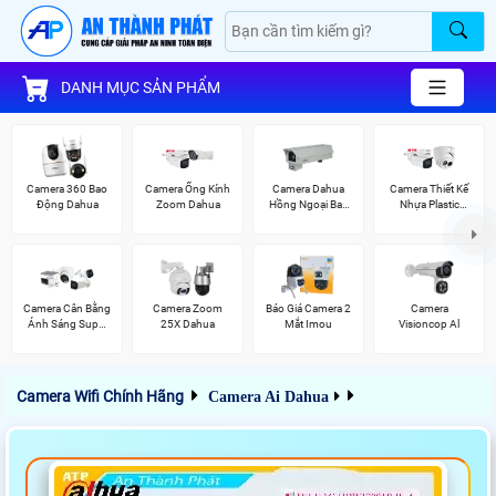
DANH MỤC SẢN PHẨM
Camera 360 Bao
Camera Ống Kính
Camera Dahua
Camera Thiết Kế
Động Dahua
Zoom Dahua
Hồng Ngoại Ban
Nhựa Plastic
Đêm
Dahua
Camera Cân Bằng
Camera Zoom
Báo Giá Camera 2
Camera
Ánh Sáng Super
25X Dahua
Mắt Imou
Visioncop Al
Adapt
Camera Wifi Chính Hãng
Camera Ai Dahua