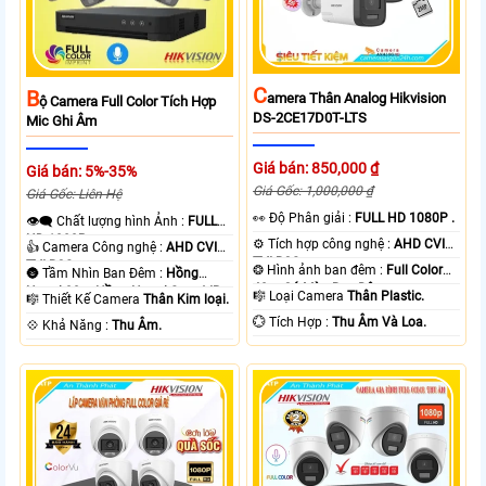
C
B
Amera Thân Analog Hikvision
Ộ Camera Full Color Tích Hợp
DS-2CE17D0T-LTS
Mic Ghi Âm
Giá bán: 850,000 ₫
Giá bán: 5%-35%
Giá Gốc: 1,000,000 ₫
Giá Gốc: Liên Hệ
️👀 Độ Phân giải :
FULL HD 1080P .
👁️‍🗨 Chất lượng hình Ảnh :
FULL
HD 1080P .
⚙ Tích hợp công nghệ :
AHD CVI
👍 Camera Công nghệ :
AHD CVI
TVI BCS.
TVI BCS.
❂ Hình ảnh ban đêm :
Full Color
🌚 Tầm Nhìn Ban Đêm :
Hồng
40m Có Màu Ban Ðêm.
Ngoại 30m Hồng Ngoại Smart IR.
🎼️ Loại Camera
Thân Plastic.
🎼️ Thiết Kế Camera
Thân Kim loại.
️💮 Tích Hợp :
Thu Âm Và Loa.
️💠 Khả Năng :
Thu Âm.