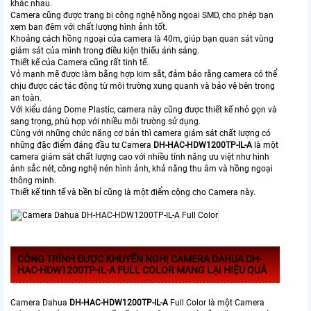
khác nhau.
Camera cũng được trang bị công nghệ hồng ngoại SMD, cho phép bạn
xem ban đêm với chất lượng hình ảnh tốt.
Khoảng cách hồng ngoại của camera là 40m, giúp bạn quan sát vùng
giám sát của mình trong điều kiện thiếu ánh sáng.
Thiết kế của Camera cũng rất tinh tế.
Vỏ mạnh mẽ được làm bằng hợp kim sắt, đảm bảo rằng camera có thể
chịu được các tác động từ môi trường xung quanh và bảo vệ bên trong
an toàn.
Với kiểu dáng Dome Plastic, camera này cũng được thiết kế nhỏ gọn và
sang trọng, phù hợp với nhiều môi trường sử dụng.
Cùng với những chức năng cơ bản thì camera giám sát chất lượng có
những đặc điểm đáng đầu tư Camera
DH-HAC-HDW1200TP-IL-A
là một
camera giám sát chất lượng cao với nhiều tính năng ưu việt như hình
ảnh sắc nét, công nghệ nén hình ảnh, khả năng thu âm và hồng ngoại
thông minh.
Thiết kế tinh tế và bền bỉ cũng là một điểm cộng cho Camera này.
CÔNG TRÌNH ĐƯỢC KHUYẾN NGHỊ CAMERA DAHUA DH-
HAC-HDW1200TP-IL-A FULL COLOR MANG LẠI HIỆU QUẢ
Camera Dahua
DH-HAC-HDW1200TP-IL-A
Full Color là một Camera