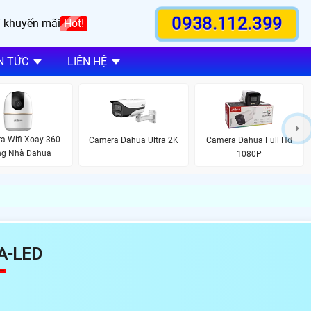
0938.112.399
 khuyến mãi
Hot!
N TỨC
LIÊN HỆ
a Wifi Xoay 360
Camera Dahua Ultra 2K
Camera Dahua Full Hd
ng Nhà Dahua
1080P
A-LED