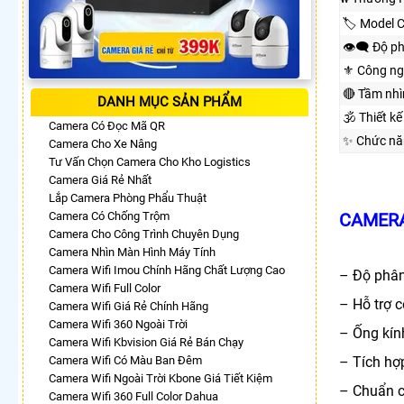
🏷 Model 
👁️‍🗨 Độ p
⚜️ Công n
🔴 Tầm nh
DANH MỤC SẢN PHẨM
🕉️ Thiết kế
Camera Có Đọc Mã QR
✨ Chức nă
Camera Cho Xe Nâng
Tư Vấn Chọn Camera Cho Kho Logistics
Camera Giá Rẻ Nhất
Lắp Camera Phòng Phẩu Thuật
Camera Có Chống Trộm
CAMERA
Camera Cho Công Trình Chuyên Dụng
Camera Nhìn Màn Hình Máy Tính
Camera Wifi Imou Chính Hãng Chất Lượng Cao
– Độ phân
Camera Wifi Full Color
– Hỗ trợ c
Camera Wifi Giá Rẻ Chính Hãng
Camera Wifi 360 Ngoài Trời
– Ống kín
Camera Wifi Kbvision Giá Rẻ Bán Chạy
Camera Wifi Có Màu Ban Đêm
– Tích hợ
Camera Wifi Ngoài Trời Kbone Giá Tiết Kiệm
– Chuẩn c
Camera Wifi 360 Full Color Dahua