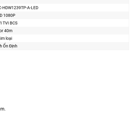
C-HDW1239TP-A-LED
D 1080P
I TVI BCS
lor 40m
im loại
h Ổn Định
0m.