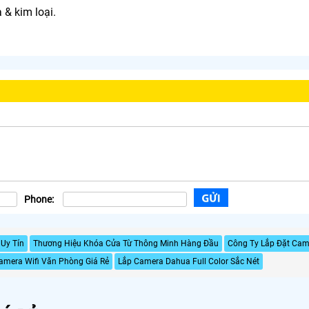
 & kim loại.
Phone:
Uy Tín
Thương Hiệu Khóa Cửa Từ Thông Minh Hàng Đầu
Công Ty Lắp Đặt Cam
amera Wifi Văn Phòng Giá Rẻ
Lắp Camera Dahua Full Color Sắc Nét