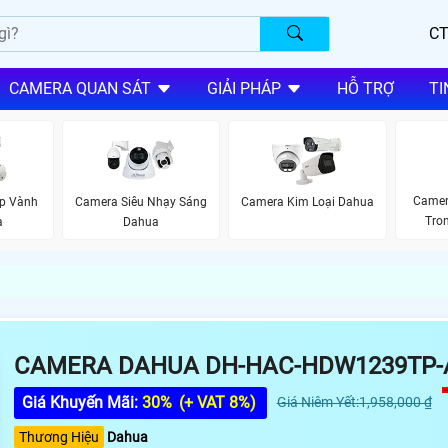
CT
CAMERA QUAN SÁT
GIẢI PHÁP
HỖ TRỢ
TI
Camer
ập Vành
Camera Siêu Nhạy Sáng
Camera Kim Loại Dahua
Tro
a
Dahua
CAMERA DAHUA DH-HAC-HDW1239TP-
Giá Khuyến Mãi:
30%
(+ VAT 8%)
Giá Niêm Yết:1,958,000 ₫
Thương Hiệu
Dahua