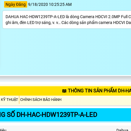
Ngày Đăng
9/18/2020 10:25:25 AM
DAHUA HAC-HDW1239TP-A-LED là dòng Camera HDCVI 2.0MP Full Color
ghi âm, đèn LED trợ sáng, v. v… Các dòng sản phẩm camera HDCVI Da
📖 THÔNG TIN SẢN PHẨM DH-H
 KỸ THUẬT
CHÍNH SÁCH BẢO HÀNH
G SỐ DH-HAC-HDW1239TP-A-LED
Hiệu
Dahua