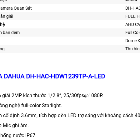
Camera Quan Sát
DH-HA
hân giải
FULL H
ghệ
AHD CV
ìn ban đêm
Full Co
Dome K
ng
Thu hìn
 DAHUA DH-HAC-HDW1239TP-A-LED
 giải 2MP kích thước 1/2.8”, 25/30fps@1080P.
ông nghệ full-color Starlight.
h cố định 3.6mm, tích hợp đèn LED trợ sáng với khoảng cách 4
p Mic ghi âm.
hống nước IP67.