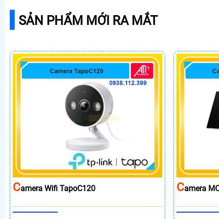
SẢN PHẨM MỚI RA MẮT
C
C
Amera Wifi TapoC120
Amera MC