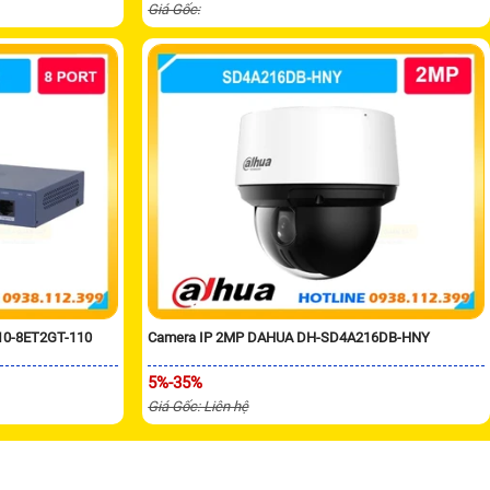
Giá Gốc:
10-8ET2GT-110
Camera IP 2MP DAHUA DH-SD4A216DB-HNY
5%-35%
Giá Gốc: Liên hệ