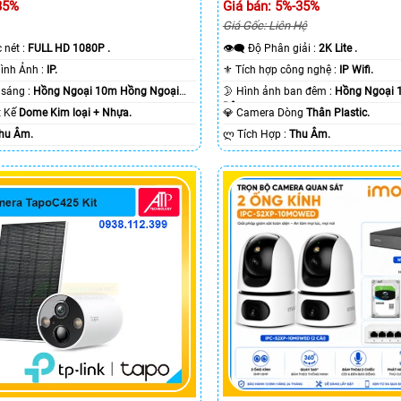
35%
Giá bán: 5%-35%
Giá Gốc: Liên Hệ
c nét :
FULL HD 1080P .
👁️‍🗨 Độ Phân giải :
2K Lite .
🌠 Công Nghệ Hình Ảnh :
IP.
⚜️ Tích hợp công nghệ :
IP Wifi.
⭐ Khi xem thiếu sáng :
Hồng Ngoại 10m Hồng Ngoại
🌛 Hình ảnh ban đêm :
Hồng Ngoại 
Ðêm.
ết Kế
Dome Kim loại + Nhựa.
💎 Camera Dòng
Thân Plastic.
hu Âm.
️ლ Tích Hợp :
Thu Âm.