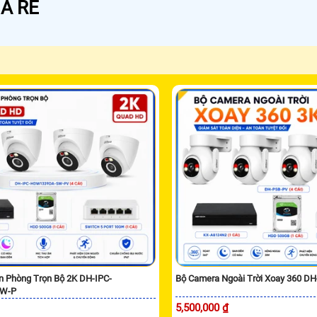
Á RẺ
n Phòng Trọn Bộ 2K DH-IPC-
Bộ Camera Ngoài Trời Xoay 360 D
W-P
5,500,000 ₫