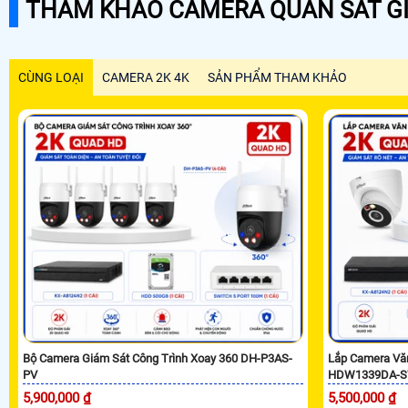
THAM KHẢO CAMERA QUAN SÁT GI
CÙNG LOẠI
CAMERA 2K 4K
SẢN PHẨM THAM KHẢO
Bộ Camera Giám Sát Công Trình Xoay 360 DH-P3AS-
Lắp Camera Vă
PV
HDW1339DA-S
5,900,000 ₫
5,500,000 ₫