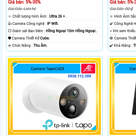
Giá bán: 5%-35%
Giá bán: 5%-
Giá Gốc: Liên hệ
Giá Gốc: 00 ₫
🔅 Chất lượng hình Ảnh :
Ultra 2k + .
🔆 Hình Ảnh Sắ
👍 Camera Công nghệ :
IP Wifi.
💥 Giám sát Ban Đêm :
Hồng Ngoại 10m Hồng Ngoại
SMD.
SMD.
🛡 Camera Thiết Kế
Cube.
🕸️ Camera Thi
️☣️ Chức Năng :
Thu Âm.
️✔️ Khả Năng :
T