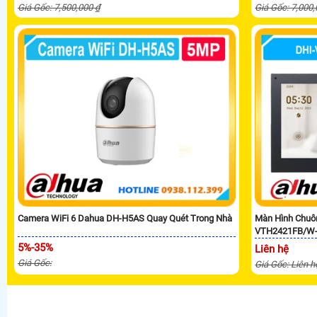
Giá Gốc: 7,500,000 ₫
Giá Gốc: 7,000
Camera WiFi 6 Dahua DH-H5AS Quay Quét Trong Nhà
Màn Hình Chuô
VTH2421FB/W
5%-35%
Liên hệ
Giá Gốc:
Giá Gốc: Liên h