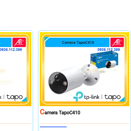
C
Amera TapoC410