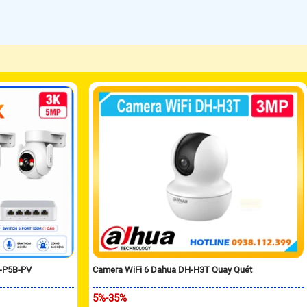
H-P5B-PV
Camera WiFi 6 Dahua DH-H3T Quay Quét
5%-35%