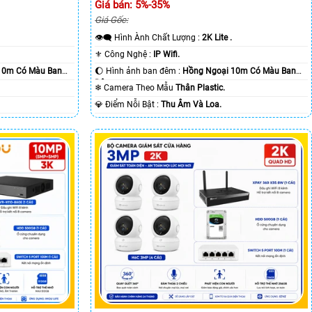
Giá bán: 5%-35%
Giá Gốc:
👁️‍🗨 Hình Ành Chất Lượng :
2K Lite .
⚜️ Công Nghệ :
IP Wifi.
10m Có Màu Ban
🌔 Hình ảnh ban đêm :
Hồng Ngoại 10m Có Màu Ban
Ðêm.
❄ Camera Theo Mẫu
Thân Plastic.
️💎 Điểm Nỗi Bật :
Thu Âm Và Loa.