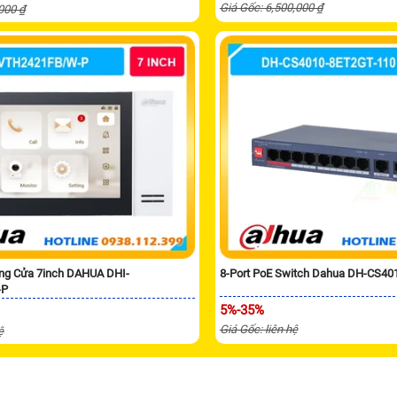
Giá Gốc: 6,500,000 ₫
,000 ₫
ng Cửa 7inch DAHUA DHI-
8-Port PoE Switch Dahua DH-CS40
-P
5%-35%
Giá Gốc: liên hệ
ệ