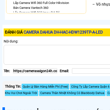
Lắp Camera Wifi 360 Full Color Hikvision
– Vỏ nhựa
Bán Camera Vantech 360
Lắp Camera Wifi 360 Imou Giá Rẻ
Camera 360 Imou Báo Động
Lắp Camera 360 Trong Nhà Hikvision
Camera Ezviz 360
ĐÁNH GIÁ
CAMERA DAHUA DH-HAC-HDW1239TP-A-LED
Camera 360 Có Màu Ban Đêm Ezviz
Camera 360 Báo Động Ezviz
Nội dung:
LẮP CAMERA THEO NHU CẦU
Lắp Camera Văn Phòng Giá Rẻ
Lắp Camera Nhà Xưởng Giá Rẻ
Lắp Camera Gia Đình Giá Rẻ
Lắp Camera Kho Hàng Giá Rẻ
Tên:
Email:
Lắp Camera Cửa Hàng Giá Rẻ
Lắp Camera Wifi Giá Rẻ Chính Hãng
Lắp Camera Công Trình Giá Rẻ
Thông Tin:
Camera 360 Giá Rẻ
Quản Lý Bán Hàng Miễn Phí (Free)
Công Ty Lắp Camera Quận 6 
Khu Vui Chơi Ngoài Trời
Camera Thân Nhiệt Không Có Blackbody Dahua
C