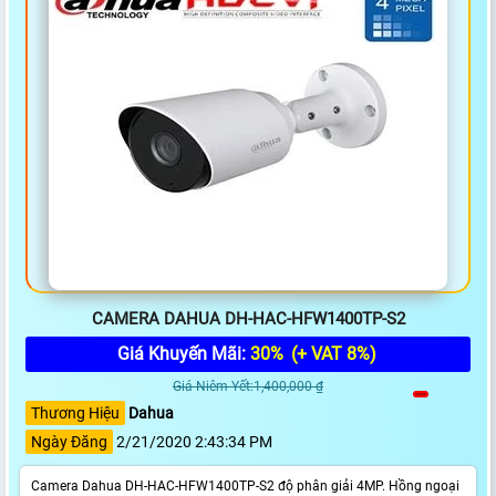
CAMERA DAHUA DH-HAC-HFW1400TP-S2
Giá Khuyến Mãi:
30%
(+ VAT 8%)
Giá Niêm Yết:1,400,000 ₫
Thương Hiệu
Dahua
Ngày Đăng
2/21/2020 2:43:34 PM
Camera Dahua DH-HAC-HFW1400TP-S2 độ phân giải 4MP. Hồng ngoại