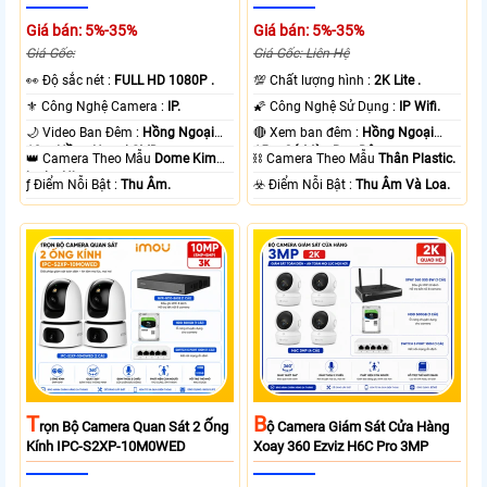
Giá bán: 5%-35%
Giá bán: 5%-35%
Giá Gốc:
Giá Gốc: Liên Hệ
️👀 Độ sắc nét :
FULL HD 1080P .
💯 Chất lượng hình :
2K Lite .
⚜️ Công Nghệ Camera :
IP.
🌠 Công Nghệ Sử Dụng :
IP Wifi.
🌙 Video Ban Đêm :
Hồng Ngoại
🔴 Xem ban đêm :
Hồng Ngoại
10m Hồng Ngoại SMD.
15m Có Màu Ban Ðêm.
👑 Camera Theo Mẫu
Dome Kim
⛓ Camera Theo Mẫu
Thân Plastic.
loại + Nhựa.
️ƒ Điểm Nỗi Bật :
Thu Âm.
️☣️ Điểm Nỗi Bật :
Thu Âm Và Loa.
T
B
Rọn Bộ Camera Quan Sát 2 Ống
Ộ Camera Giám Sát Cửa Hàng
Kính IPC-S2XP-10M0WED
Xoay 360 Ezviz H6C Pro 3MP