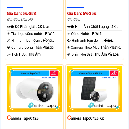
Giá bán: 5%-35%
Giá bán: 5%-35%
Giá Gốc: Liên Hệ
Giá Gốc:
👁️‍🗨 Độ Phân giải :
2K Lite .
👁️‍🗨 Hình Ành Chất Lượng :
2K
Lite .
⚜️ Tích hợp công nghệ :
IP Wifi.
⚜️ Công Nghệ :
IP Wifi.
🌛 Hình ảnh ban đêm :
Hồng
🌔 Hình ảnh ban đêm :
Hồng
Ngoại 10m Có Màu Ban Ðêm.
Ngoại 10m Có Màu Ban Ðêm.
💎 Camera Dòng
Thân Plastic.
❄ Camera Theo Mẫu
Thân Plastic.
️ლ Tích Hợp :
Thu Âm.
️💎 Điểm Nỗi Bật :
Thu Âm Và Loa.
C
C
Amera TapoC425
Amera TapoC425 Kit