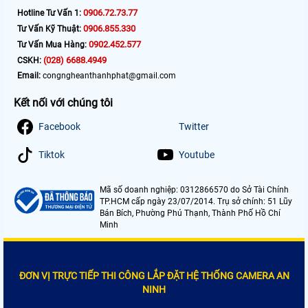
0906.72.73.77
Hotline Tư Vấn 1:
0906.855.330
Tư Vấn Kỹ Thuật:
0902.452.577
Tư Vấn Mua Hàng:
(028) 6688.4949
CSKH:
Email:
congngheanthanhphat@gmail.com
Kết nối với chúng tôi
Facebook
Twitter
Tiktok
Youtube
Mã số doanh nghiệp: 0312866570 do Sở Tài Chính
TP.HCM cấp ngày 23/07/2014. Trụ sở chính: 51 Lũy
Bán Bích, Phường Phú Thạnh, Thành Phố Hồ Chí
Minh
ĐƠN VỊ TRỰC TIẾP THI CÔNG LẮP ĐẶT HỆ THỐNG CAMERA AN
NINH