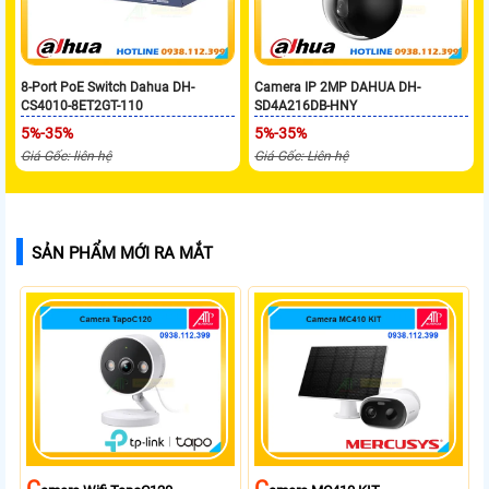
8-Port PoE Switch Dahua DH-
Camera IP 2MP DAHUA DH-
CS4010-8ET2GT-110
SD4A216DB-HNY
5%-35%
5%-35%
Giá Gốc: liên hệ
Giá Gốc: Liên hệ
SẢN PHẨM MỚI RA MẮT
C
C