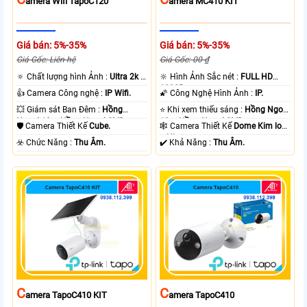
Amera Wifi TapoC120
Amera MC410 KIT
Giá bán: 5%-35%
Giá bán: 5%-35%
Giá Gốc: Liên hệ
Giá Gốc: 00 ₫
🔅 Chất lượng hình Ảnh :
Ultra 2k +
🔆 Hình Ảnh Sắc nét :
FULL HD
.
1080P .
👍 Camera Công nghệ :
IP Wifi.
🌠 Công Nghệ Hình Ảnh :
IP.
💥 Giám sát Ban Đêm :
Hồng
⭐ Khi xem thiếu sáng :
Hồng Ngoại
Ngoại 10m Hồng Ngoại SMD.
10m Hồng Ngoại SMD.
🛡 Camera Thiết Kế
Cube.
🕸️ Camera Thiết Kế
Dome Kim loại
+ Nhựa.
️☣️ Chức Năng :
Thu Âm.
️✔️ Khả Năng :
Thu Âm.
C
C
Amera TapoC410 KIT
Amera TapoC410