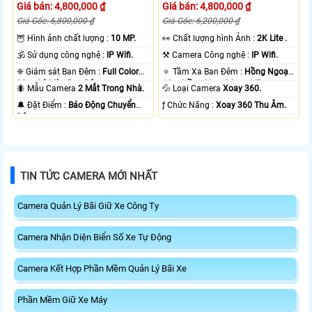
Giá bán: 4,800,000 ₫
Giá bán: 4,800,000 ₫
Giá Gốc: 6,800,000 ₫
Giá Gốc: 6,200,000 ₫
🦉 Hình ảnh chất lượng :
10 MP.
️👀 Chất lượng hình Ảnh :
2K Lite .
🕉️ Sử dụng công nghệ :
IP Wifi.
⚒ Camera Công nghệ :
IP Wifi.
❈ Giám sát Ban Đêm :
Full Color
🔅 Tầm Xa Ban Đêm :
Hồng Ngoại
20m Có Màu Ban Ðêm.
10m Hồng Ngoại Smart IR.
🐜 Mẫu Camera
2 Mắt Trong Nhà.
💦 Loại Camera
Xoay 360.
️🔔 Đặt Điểm :
Báo Động Chuyển
️ƒ Chức Năng :
Xoay 360 Thu Âm.
Động.
TIN TỨC CAMERA MỚI NHẤT
Camera Quản Lý Bãi Giữ Xe Công Ty
Camera Nhận Diện Biển Số Xe Tự Động
Camera Kết Hợp Phần Mềm Quản Lý Bãi Xe
Phần Mềm Giữ Xe Máy