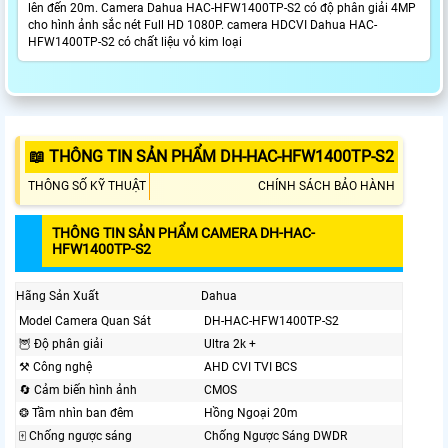
lên đến 20m. Camera Dahua HAC-HFW1400TP-S2 có độ phân giải 4MP
cho hình ảnh sắc nét Full HD 1080P. camera HDCVI Dahua HAC-
HFW1400TP-S2 có chất liệu vỏ kim loại
📖 THÔNG TIN SẢN PHẨM DH-HAC-HFW1400TP-S2
THÔNG SỐ KỸ THUẬT
CHÍNH SÁCH BẢO HÀNH
THÔNG TIN SẢN PHẨM CAMERA DH-HAC-
HFW1400TP-S2
Hãng Sản Xuất
Dahua
Model Camera Quan Sát
DH-HAC-HFW1400TP-S2
🦉 Độ phân giải
Ultra 2k +
⚒ Công nghệ
AHD CVI TVI BCS
🔄 Cảm biến hình ảnh
CMOS
❂ Tầm nhìn ban đêm
Hồng Ngoại 20m
🀄 Chống ngược sáng
Chống Ngược Sáng DWDR