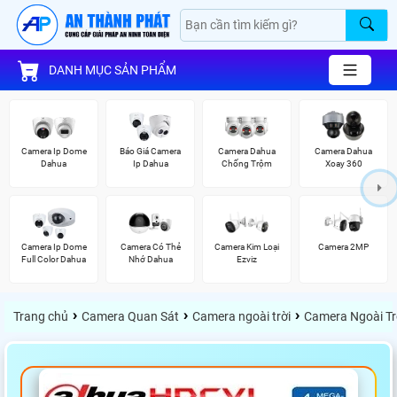
DANH MỤC SẢN PHẨM
Camera Ip Dome
Báo Giá Camera
Camera Dahua
Camera Dahua
Dahua
Ip Dahua
Chống Trộm
Xoay 360
Camera Ip Dome
Camera Có Thẻ
Camera Kim Loại
Camera 2MP
Full Color Dahua
Nhớ Dahua
Ezviz
›
›
›
Trang chủ
Camera Quan Sát
Camera ngoài trời
Camera Ngoài Tr