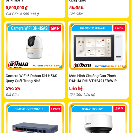
DH-P5B-PV
Quay Quét
5,500,000 ₫
5%-35%
Giá Gốc: 6,500,000 ₫
Giá Gốc:
Camera WiFi 6 Dahua DH-H5AS
Màn Hình Chuông Cửa 7inch
Quay Quét Trong Nhà
DAHUA DHI-VTH2421FB/W-P
5%-35%
Liên hệ
Giá Gốc:
Giá Gốc: Liên hệ