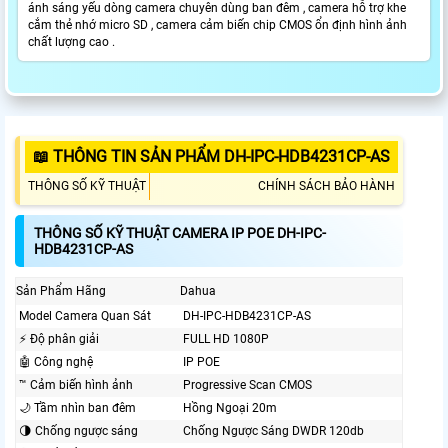
ánh sáng yếu dòng camera chuyên dùng ban đêm , camera hỗ trợ khe
cắm thẻ nhớ micro SD , camera cảm biến chip CMOS ổn định hình ảnh
chất lượng cao .
📖 THÔNG TIN SẢN PHẨM DH-IPC-HDB4231CP-AS
THÔNG SỐ KỸ THUẬT
CHÍNH SÁCH BẢO HÀNH
THÔNG SỐ KỸ THUẬT CAMERA IP POE DH-IPC-
HDB4231CP-AS
Sản Phẩm Hãng
Dahua
Model Camera Quan Sát
DH-IPC-HDB4231CP-AS
️⚡ Độ phân giải
FULL HD 1080P
🤖️ Công nghệ
IP POE
™️ Cảm biến hình ảnh
Progressive Scan CMOS
🌙 Tầm nhìn ban đêm
Hồng Ngoại 20m
🌗 Chống ngược sáng
Chống Ngược Sáng DWDR 120db