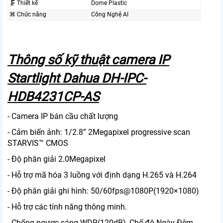
🗜️ Thiết kế
Dome Plastic
⌘ Chức năng
Công Nghệ AI
Thông số kỹ thuật camera IP
Startlight Dahua DH-IPC-
HDB4231CP-AS
- Camera IP bán cầu chất lượng
- Cảm biến ảnh: 1/2.8” 2Megapixel progressive scan
STARVIS™ CMOS
- Độ phân giải 2.0Megapixel
- Hỗ trợ mã hóa 3 luồng với định dạng H.265 và H.264
- Độ phân giải ghi hình: 50/60fps@1080P(1920×1080)
- Hỗ trợ các tính năng thông minh.
- Chống ngược sáng WDR(120dB), Chế độ Ngày Đêm