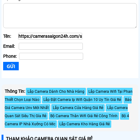
Tên:
Email:
Phone:
Thông Tin:
Lắp Camera Dành Cho Nhà Hàng
Lắp Camera Wifi Tại Phan
Thiết Chọn Loại Nào
Lắp Đặt Camera Ip Wifi Quận 10 Uy Tín Giá Rẻ
Báo
Giá Camera Unv Mới Nhất
Lắp Camera Cửa Hàng Giá Rẻ
Lắp Camera
Quan Sát Siêu Thị Gía Rẻ
Bộ Camera Thân Wifi Giá Rẻ Công Trình
Bộ 4
Camera IP Nhà Xưởng Có Mic
Lắp Camera Kho Hàng Giá Rẻ
THAM KHẢO CAMERA QUAN SÁT GIÁ RẺ