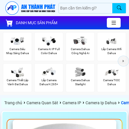
DANH MỤC SẢN PHẨM
Camera Siêu
Camera AI IP Full
Camera Dahua
Lắp Camera Wifi
Nhạy Sáng Dahua
Color Dahua
Công Nghệ Ai
Dahua
Camera Thiết Lập
Lắp Camera
Camera Dahua
Camera TIOC
Vành Đai Dahua
Dahua H.265+
Starlight
Dahua
›
›
›
›
Trang chủ
Camera Quan Sát
Camera IP
Camera Ip Dahua
Cam