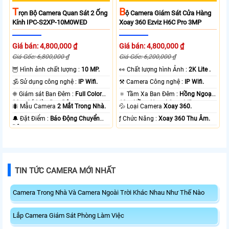
T
B
Rọn Bộ Camera Quan Sát 2 Ống
Ộ Camera Giám Sát Cửa Hàng
Kính IPC-S2XP-10M0WED
Xoay 360 Ezviz H6C Pro 3MP
Giá bán: 4,800,000 ₫
Giá bán: 4,800,000 ₫
Giá Gốc: 6,800,000 ₫
Giá Gốc: 6,200,000 ₫
🦉 Hình ảnh chất lượng :
10 MP.
️👀 Chất lượng hình Ảnh :
2K Lite .
🕉️ Sử dụng công nghệ :
IP Wifi.
⚒ Camera Công nghệ :
IP Wifi.
❈ Giám sát Ban Đêm :
Full Color
🔅 Tầm Xa Ban Đêm :
Hồng Ngoại
20m Có Màu Ban Ðêm.
10m Hồng Ngoại Smart IR.
🐜 Mẫu Camera
2 Mắt Trong Nhà.
💦 Loại Camera
Xoay 360.
️🔔 Đặt Điểm :
Báo Động Chuyển
️ƒ Chức Năng :
Xoay 360 Thu Âm.
Động.
TIN TỨC CAMERA MỚI NHẤT
Camera Trong Nhà Và Camera Ngoài Trời Khác Nhau Như Thế Nào
Lắp Camera Giám Sát Phòng Làm Việc