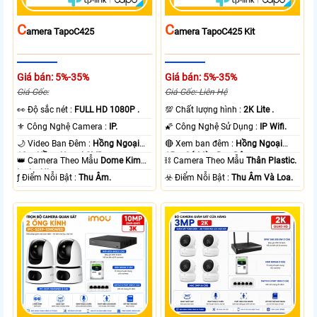
C
C
Amera TapoC425
Amera TapoC425 Kit
Giá bán: 5%-35%
Giá bán: 5%-35%
Giá Gốc:
Giá Gốc: Liên Hệ
️👀 Độ sắc nét :
FULL HD 1080P .
💯 Chất lượng hình :
2K Lite .
⚜️ Công Nghệ Camera :
IP.
🌠 Công Nghệ Sử Dụng :
IP Wifi.
🌙 Video Ban Đêm :
Hồng Ngoại
🔴 Xem ban đêm :
Hồng Ngoại
10m Hồng Ngoại SMD.
15m Có Màu Ban Ðêm.
👑 Camera Theo Mẫu
Dome Kim
⛓ Camera Theo Mẫu
Thân Plastic.
loại + Nhựa.
️ƒ Điểm Nỗi Bật :
Thu Âm.
️☣️ Điểm Nỗi Bật :
Thu Âm Và Loa.