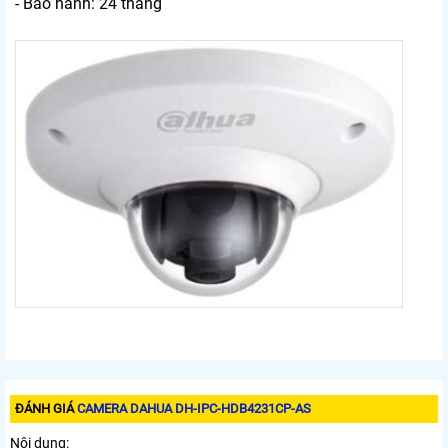
- Bảo hành: 24 tháng
ĐÁNH GIÁ
CAMERA DAHUA DH-IPC-HDB4231CP-AS
Nội dung: