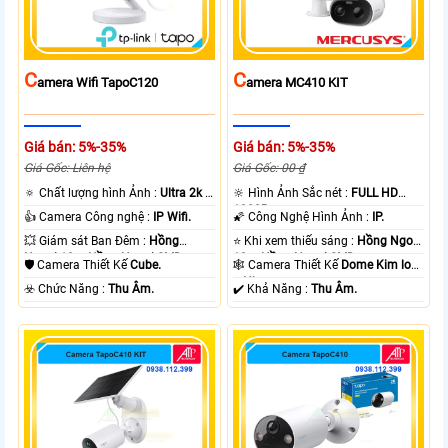
C
C
Amera Wifi TapoC120
Amera MC410 KIT
Giá bán: 5%-35%
Giá bán: 5%-35%
Giá Gốc: Liên hệ
Giá Gốc: 00 ₫
🔅 Chất lượng hình Ảnh :
Ultra 2k +
🔆 Hình Ảnh Sắc nét :
FULL HD
.
1080P .
👍 Camera Công nghệ :
IP Wifi.
🌠 Công Nghệ Hình Ảnh :
IP.
💥 Giám sát Ban Đêm :
Hồng
⭐ Khi xem thiếu sáng :
Hồng Ngoại
Ngoại 10m Hồng Ngoại SMD.
10m Hồng Ngoại SMD.
🛡 Camera Thiết Kế
Cube.
🕸️ Camera Thiết Kế
Dome Kim loại
+ Nhựa.
️☣️ Chức Năng :
Thu Âm.
️✔️ Khả Năng :
Thu Âm.