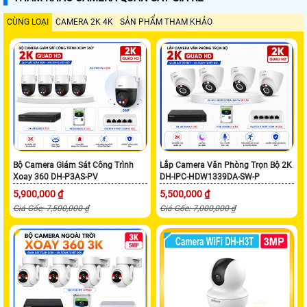
CÙNG LOẠI
CAMERA 2K 4K
SẢN PHẨM THAM KHẢO
Bộ Camera Giám Sát Công Trình
Lắp Camera Văn Phòng Trọn Bộ 2K
Xoay 360 DH-P3AS-PV
DH-IPC-HDW1339DA-SW-P
5,900,000 ₫
5,500,000 ₫
Giá Gốc: 7,500,000 ₫
Giá Gốc: 7,000,000 ₫