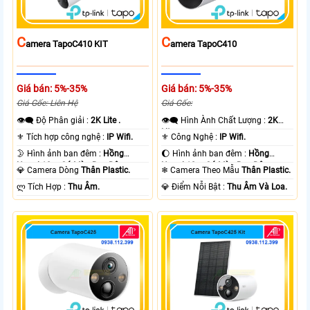
C
C
Amera TapoC410 KIT
Amera TapoC410
Giá bán: 5%-35%
Giá bán: 5%-35%
Giá Gốc: Liên Hệ
Giá Gốc:
👁️‍🗨 Độ Phân giải :
2K Lite .
👁️‍🗨 Hình Ành Chất Lượng :
2K
Lite .
⚜️ Tích hợp công nghệ :
IP Wifi.
⚜️ Công Nghệ :
IP Wifi.
🌛 Hình ảnh ban đêm :
Hồng
🌔 Hình ảnh ban đêm :
Hồng
Ngoại 10m Có Màu Ban Ðêm.
Ngoại 10m Có Màu Ban Ðêm.
💎 Camera Dòng
Thân Plastic.
❄ Camera Theo Mẫu
Thân Plastic.
️ლ Tích Hợp :
Thu Âm.
️💎 Điểm Nỗi Bật :
Thu Âm Và Loa.