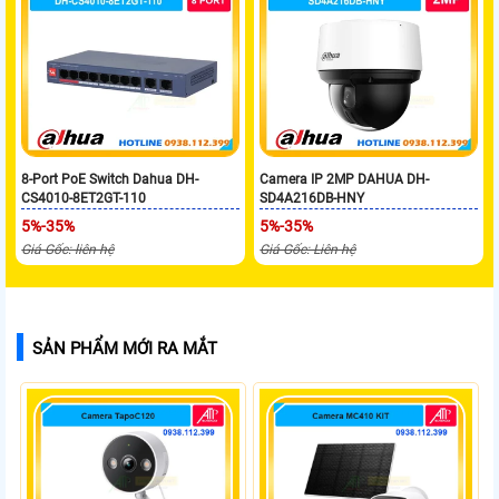
8-Port PoE Switch Dahua DH-
Camera IP 2MP DAHUA DH-
CS4010-8ET2GT-110
SD4A216DB-HNY
5%-35%
5%-35%
Giá Gốc: liên hệ
Giá Gốc: Liên hệ
SẢN PHẨM MỚI RA MẮT