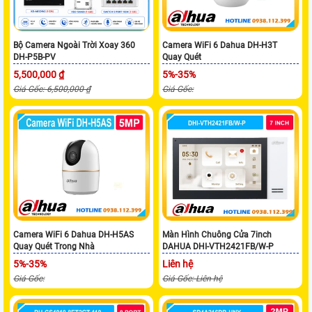
Bộ Camera Ngoài Trời Xoay 360
Camera WiFi 6 Dahua DH-H3T
DH-P5B-PV
Quay Quét
5,500,000 ₫
5%-35%
Giá Gốc: 6,500,000 ₫
Giá Gốc:
Camera WiFi 6 Dahua DH-H5AS
Màn Hình Chuông Cửa 7inch
Quay Quét Trong Nhà
DAHUA DHI-VTH2421FB/W-P
5%-35%
Liên hệ
Giá Gốc:
Giá Gốc: Liên hệ