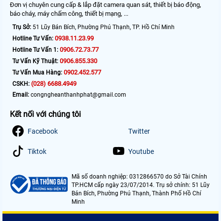
Đơn vị chuyên cung cấp & lắp đặt camera quan sát, thiết bị báo động,
báo cháy, máy chấm công, thiết bị mạng, ...
Trụ Sở:
51 Lũy Bán Bích, Phường Phú Thạnh, TP. Hồ Chí Minh
0938.11.23.99
Hotline Tư Vấn:
0906.72.73.77
Hotline Tư Vấn 1:
0906.855.330
Tư Vấn Kỹ Thuật:
0902.452.577
Tư Vấn Mua Hàng:
(028) 6688.4949
CSKH:
Email:
congngheanthanhphat@gmail.com
Kết nối với chúng tôi
Facebook
Twitter
Tiktok
Youtube
Mã số doanh nghiệp: 0312866570 do Sở Tài Chính
TP.HCM cấp ngày 23/07/2014. Trụ sở chính: 51 Lũy
Bán Bích, Phường Phú Thạnh, Thành Phố Hồ Chí
Minh