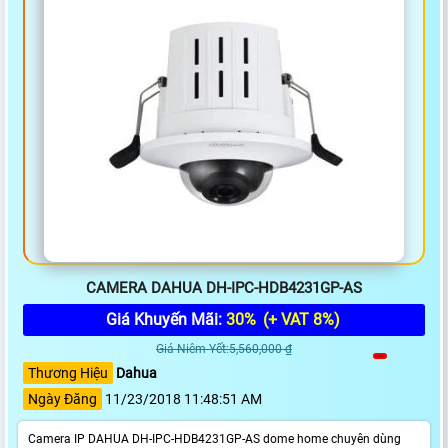
CAMERA DAHUA DH-IPC-HDB4231GP-AS
Giá Khuyến Mãi:
30%
(+ VAT 8%)
Giá Niêm Yết:5,560,000 ₫
Thương Hiệu
Dahua
Ngày Đăng
11/23/2018 11:48:51 AM
Camera IP DAHUA DH-IPC-HDB4231GP-AS dome home chuyên dùng