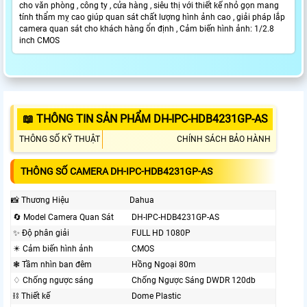
cho văn phòng , công ty , cửa hàng , siêu thị với thiết kế nhỏ gọn mang
tính thẩm mỵ cao giúp quan sát chất lượng hình ảnh cao , giải pháp lắp
camera quan sát cho khách hàng ổn định , Cảm biến hình ảnh: 1/2.8
inch CMOS
📖 THÔNG TIN SẢN PHẨM DH-IPC-HDB4231GP-AS
THÔNG SỐ KỸ THUẬT
CHÍNH SÁCH BẢO HÀNH
THÔNG SỐ CAMERA DH-IPC-HDB4231GP-AS
📸 Thương Hiệu
Dahua
🔄 Model Camera Quan Sát
DH-IPC-HDB4231GP-AS
✨ Độ phân giải
FULL HD 1080P
✴️ Cảm biến hình ảnh
CMOS
❃ Tầm nhìn ban đêm
Hồng Ngoại 80m
♢ Chống ngược sáng
Chống Ngược Sáng DWDR 120db
⛓ Thiết kế
Dome Plastic