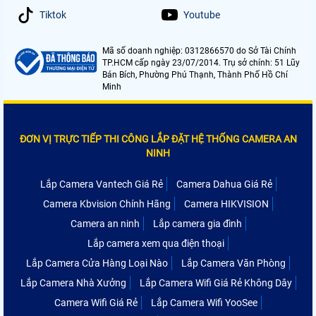
Tiktok
Youtube
Mã số doanh nghiệp: 0312866570 do Sở Tài Chính
TP.HCM cấp ngày 23/07/2014. Trụ sở chính: 51 Lũy
Bán Bích, Phường Phú Thạnh, Thành Phố Hồ Chí
Minh
ĐƠN VỊ TRỰC TIẾP THI CÔNG LẮP ĐẶT HỆ THỐNG CAMERA AN
NINH
Lắp Camera Vantech Giá Rẻ
Camera Dahua Giá Rẻ
Camera Kbvision Chính Hãng
Camera HIKVISION
Camera an ninh
Lắp camera gia đình
Lắp camera xem qua điện thoại
Lắp Camera Cửa Hàng Loại Nào
Lắp Camera Văn Phòng
Lắp Camera Nhà Xưởng
Lắp Camera Wifi Giá Rẻ Không Dây
Camera Wifi Giá Rẻ
Lắp Camera Wifi YooSee