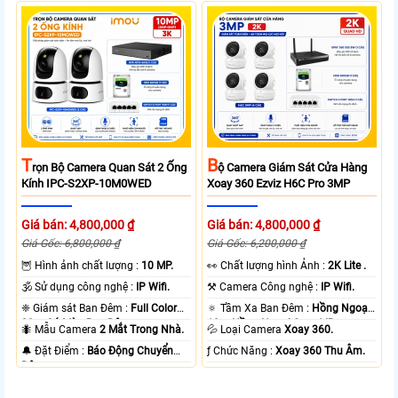
T
B
Rọn Bộ Camera Quan Sát 2 Ống
Ộ Camera Giám Sát Cửa Hàng
Kính IPC-S2XP-10M0WED
Xoay 360 Ezviz H6C Pro 3MP
Giá bán: 4,800,000 ₫
Giá bán: 4,800,000 ₫
Giá Gốc: 6,800,000 ₫
Giá Gốc: 6,200,000 ₫
🦉 Hình ảnh chất lượng :
10 MP.
️👀 Chất lượng hình Ảnh :
2K Lite .
🕉️ Sử dụng công nghệ :
IP Wifi.
⚒ Camera Công nghệ :
IP Wifi.
❈ Giám sát Ban Đêm :
Full Color
🔅 Tầm Xa Ban Đêm :
Hồng Ngoại
20m Có Màu Ban Ðêm.
10m Hồng Ngoại Smart IR.
🐜 Mẫu Camera
2 Mắt Trong Nhà.
💦 Loại Camera
Xoay 360.
️🔔 Đặt Điểm :
Báo Động Chuyển
️ƒ Chức Năng :
Xoay 360 Thu Âm.
Động.