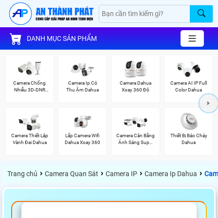
DANH MỤC SẢN PHẨM
Camera Chống
Camera Ip Có
Camera Dahua
Camera AI IP Full
Nhiễu 3D-DNR
Thu Ậm Dahua
Xoay 360 Độ
Color Dahua
Dahua
Camera Thiết Lập
Lắp Camera Wifi
Camera Cân Bằng
Thiết Bị Báo Cháy
Vành Đai Dahua
Dahua Xoay 360
Ánh Sáng Super
Dahua
Adapt
›
›
›
›
Trang chủ
Camera Quan Sát
Camera IP
Camera Ip Dahua
Cam