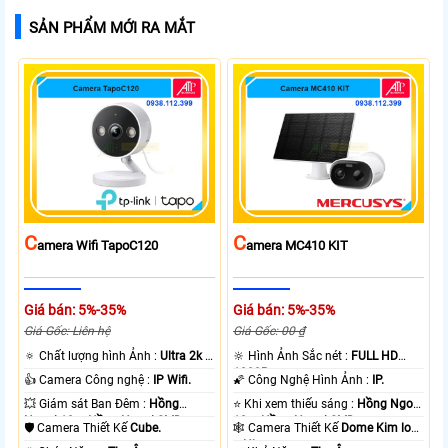
SẢN PHẨM MỚI RA MẮT
C
C
Amera Wifi TapoC120
Amera MC410 KIT
Giá bán: 5%-35%
Giá bán: 5%-35%
Giá Gốc: Liên hệ
Giá Gốc: 00 ₫
🔅 Chất lượng hình Ảnh :
Ultra 2k +
🔆 Hình Ảnh Sắc nét :
FULL HD
.
1080P .
👍 Camera Công nghệ :
IP Wifi.
🌠 Công Nghệ Hình Ảnh :
IP.
💥 Giám sát Ban Đêm :
Hồng
⭐ Khi xem thiếu sáng :
Hồng Ngoại
Ngoại 10m Hồng Ngoại SMD.
10m Hồng Ngoại SMD.
🛡 Camera Thiết Kế
Cube.
🕸️ Camera Thiết Kế
Dome Kim loại
+ Nhựa.