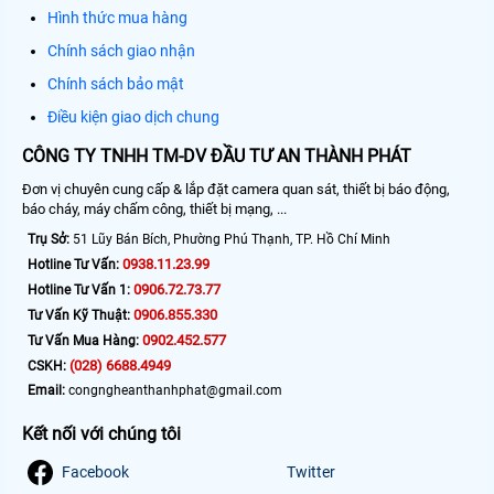
Hình thức mua hàng
Chính sách giao nhận
Chính sách bảo mật
Điều kiện giao dịch chung
CÔNG TY TNHH TM-DV ĐẦU TƯ AN THÀNH PHÁT
Đơn vị chuyên cung cấp & lắp đặt camera quan sát, thiết bị báo động,
báo cháy, máy chấm công, thiết bị mạng, ...
Trụ Sở:
51 Lũy Bán Bích, Phường Phú Thạnh, TP. Hồ Chí Minh
0938.11.23.99
Hotline Tư Vấn:
0906.72.73.77
Hotline Tư Vấn 1:
0906.855.330
Tư Vấn Kỹ Thuật:
0902.452.577
Tư Vấn Mua Hàng:
(028) 6688.4949
CSKH:
Email:
congngheanthanhphat@gmail.com
Kết nối với chúng tôi
Facebook
Twitter