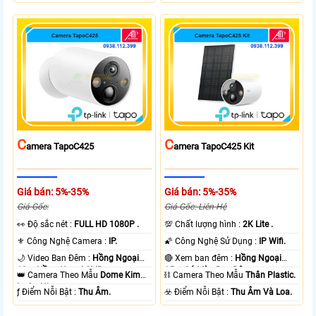
C
C
Amera TapoC425
Amera TapoC425 Kit
Giá bán: 5%-35%
Giá bán: 5%-35%
Giá Gốc:
Giá Gốc: Liên Hệ
️👀 Độ sắc nét :
FULL HD 1080P .
💯 Chất lượng hình :
2K Lite .
⚜️ Công Nghệ Camera :
IP.
🌠 Công Nghệ Sử Dụng :
IP Wifi.
🌙 Video Ban Đêm :
Hồng Ngoại
🔴 Xem ban đêm :
Hồng Ngoại
10m Hồng Ngoại SMD.
15m Có Màu Ban Ðêm.
👑 Camera Theo Mẫu
Dome Kim
⛓ Camera Theo Mẫu
Thân Plastic.
loại + Nhựa.
️ƒ Điểm Nỗi Bật :
Thu Âm.
️☣️ Điểm Nỗi Bật :
Thu Âm Và Loa.