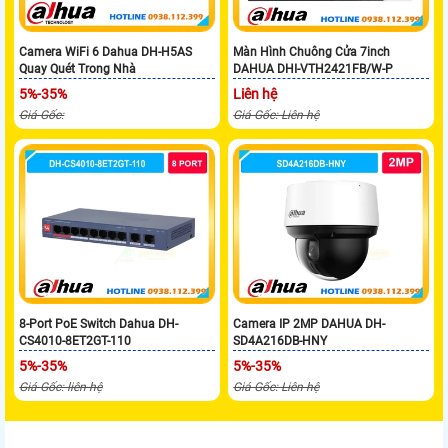
Camera WiFi 6 Dahua DH-H5AS
Màn Hình Chuông Cửa 7inch
Quay Quét Trong Nhà
DAHUA DHI-VTH2421FB/W-P
5%-35%
Liên hệ
Giá Gốc:
Giá Gốc: Liên hệ
8-Port PoE Switch Dahua DH-
Camera IP 2MP DAHUA DH-
CS4010-8ET2GT-110
SD4A216DB-HNY
5%-35%
5%-35%
Giá Gốc: liên hệ
Giá Gốc: Liên hệ