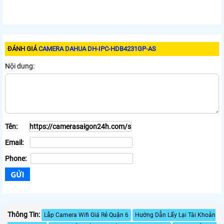
ĐÁNH GIÁ
CAMERA DAHUA DH-IPC-HDB4231GP-AS
Nội dung:
Tên:
Email:
Phone:
Thông Tin:
Lắp Camera Wifi Giá Rẻ Quận 6
Hướng Dẫn Lấy Lại Tài Khoản