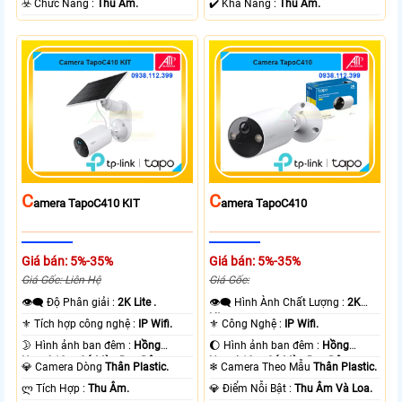
️☣️ Chức Năng :
Thu Âm.
️✔️ Khả Năng :
Thu Âm.
C
C
Amera TapoC410 KIT
Amera TapoC410
Giá bán: 5%-35%
Giá bán: 5%-35%
Giá Gốc: Liên Hệ
Giá Gốc:
👁️‍🗨 Độ Phân giải :
2K Lite .
👁️‍🗨 Hình Ành Chất Lượng :
2K
Lite .
⚜️ Tích hợp công nghệ :
IP Wifi.
⚜️ Công Nghệ :
IP Wifi.
🌛 Hình ảnh ban đêm :
Hồng
🌔 Hình ảnh ban đêm :
Hồng
Ngoại 10m Có Màu Ban Ðêm.
Ngoại 10m Có Màu Ban Ðêm.
💎 Camera Dòng
Thân Plastic.
❄ Camera Theo Mẫu
Thân Plastic.
️ლ Tích Hợp :
Thu Âm.
️💎 Điểm Nỗi Bật :
Thu Âm Và Loa.