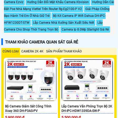
Camera Ezviz
Hướng Dẫn Đổi Mật Khẩu Camera Kbvision
Hướng Dẫn Cài
Đặt Poe Nhà Mạng Viettel Trên Router Rg-Eg2100-P V2
Giải Pháp Chống
Bạo Hành Trẻ Em Ở Nhà Giữ Trẻ
Bộ Kit Camera IP Wifi Dahua DH-IPC-
HFW1230DT-STW
Lắp Camera Nhà Xưởng Sản Xuất Siêu Nét
Lắp
Camera Cho Shop Thời Trang Trọn Bộ
Camera Ip 8.0Mp Starlight Giá Rẻ
THAM KHẢO CAMERA QUAN SÁT GIÁ RẺ
CÙNG LOẠI
CAMERA 2K 4K
SẢN PHẨM THAM KHẢO
Bộ Camera Giám Sát Công Trình
Lắp Camera Văn Phòng Trọn Bộ 2K
Xoay 360 DH-P3AS-PV
DH-IPC-HDW1339DA-SW-P
5,900,000 ₫
5,500,000 ₫