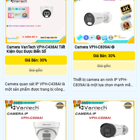
lượng cao và màu sắc đẹp. Khả
cao 2MP, camera này cung cấp hình
năng xem ban đêm với công nghệ
ảnh sắc nét, chi tiết và chất lượng
hồng ngoại 25m giúp theo dõi dễ
cao. VPH-C518F là lựa chọn lý
dàng trong môi trường thiếu sáng
tưởng để cải thiện an ninh cho mọi
môi trường
Camera VanTech VPH-C438AI Tiết
Camera VPH-C839AI ✪
Kiệm Đọc Được Biển Số
Giá Bán: 30%
Giá Bán: 30%
Giá gốc:
Giá gốc:
Thiết bị camera an ninh IP VPH-
Camera quan sát IP VPH-C438AI là
C839AI là một lựa chọn mạnh mẽ
một sản phẩm được trang bị công
hơn CMOS, mang lại màu sắc sặc
nghệ AI chống trộm hiệu quả, đem
sỡ và chất lượng hình ảnh sắc nét.
lại khả năng quan sát tốt nhất cho
Với khả năng xem ban đêm thông
2623
3651
người dùng. Với khả năng cân bằng
qua công nghệ hồng ngoại 25m, Tin
ánh sáng BLC, camera này có thể
hơn chất lượng hình ảnh không bị
lắp đặt trong nhà một cách tốt hơn,
mờ mịt. Thiết bị còn tích hợp công
mang lại hình ảnh chất lượng cao.
nghệ IP cho xử lý hình sáng đẹp và
sản phẩm cũng hỗ trợ các định
độ nét lên đến 8
dạng nén H.265+/H