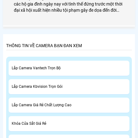
các hộ gia đình ngày nay với tình thế đứng trước một thời
đại xã hội xuất hiện nhiều tội phạm gây đe dọa đến đời
sống của mỗi gia đình. Chính vì vậy mà lắp camera gia
đình đã trở thành một phần quan trọng để bảo vệ an ninh
cho ngôi nhà của bạn
THÔNG TIN VỀ CAMERA BẠN ĐAN XEM
Lắp Camera Vantech Trọn Bộ
Lắp Camera Kbvision Trọn Gói
Lắp Camera Giá Rẻ Chất Lượng Cao
Khóa Cửa Sắt Giá Rẻ