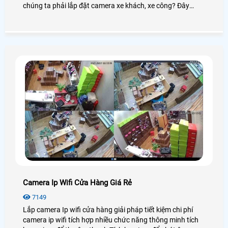
chúng ta phải lắp đặt camera xe khách, xe công? Đây
cũng là câu hỏi mà nhiều khách hàng đang thắc mắc thì
Công ty An Thành Phát xin được phân tích về vấn đề này
cho khách hàng hiểu rõ tại sao lắp đặt camera giám sát
cho xe khách, xe công?
Camera Ip Wifi Cửa Hàng Giá Rẻ
7149
Lắp camera Ip wifi cửa hàng giải pháp tiết kiệm chi phí
camera ip wifi tích hợp nhiều chức năng thông minh tích