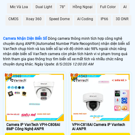
Mic Và Loa
Dual Light
78°
Hồng Ngoại
Full Color
AI
CMOS
Xoay 360
Speed Dome
AI Coding
IP66
3D DNR
Camera Nhận Diện Biển Số
Dòng camera thông minh tích hợp công nghệ
chuyên dụng ANPR (Automated Number Plate Recognition) nhận diện biển số
VanTech chụp hình và lưu biển số lại với độ chính xác 98% ngoài chức năng
nhận diện biển số VanTech camera còn phân tích hành vi vi phạm trong quá
trình tham gia giao thông truy tìm biển số xe mất tích và nhiều chức năng
chuyên dụng khác. Ngày Upate:
8/5/2026 12:00:00 AM
1949
1543
Camera IP VanTech VPH-C808AI
VPH-C818AI Camera IP Vantech
8MP Công Nghệ ANPR
Ai ANPR