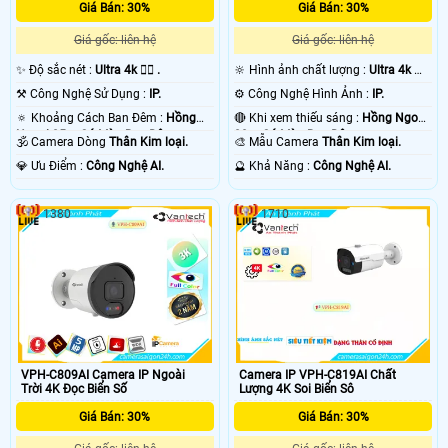
Giá Bán: 30%
Giá Bán: 30%
Giá gốc: liên hệ
Giá gốc: liên hệ
✨ Độ sắc nét :
Ultra 4k 👍🏾 .
🔆 Hình ảnh chất lượng :
Ultra 4k 👍🏾
.
⚒ Công Nghệ Sử Dụng :
IP.
⚙ Công Nghệ Hình Ảnh :
IP.
🔅 Khoảng Cách Ban Đêm :
Hồng
🔴 Khi xem thiếu sáng :
Hồng Ngoại
Ngoại 25m Có Màu Ban Ðêm.
20m Có Màu Ban Ðêm.
🕉️ Camera Dòng
Thân Kim loại.
🎨 Mẫu Camera
Thân Kim loại.
️💎 Ưu Điểm :
Công Nghệ AI.
️🔮 Khả Năng :
Công Nghệ AI.
1380
1710
VPH-C809AI Camera IP Ngoài
Camera IP VPH-C819AI Chất
Trời 4K Đọc Biển Số
Lượng 4K Soi Biển Sô
Giá Bán: 30%
Giá Bán: 30%