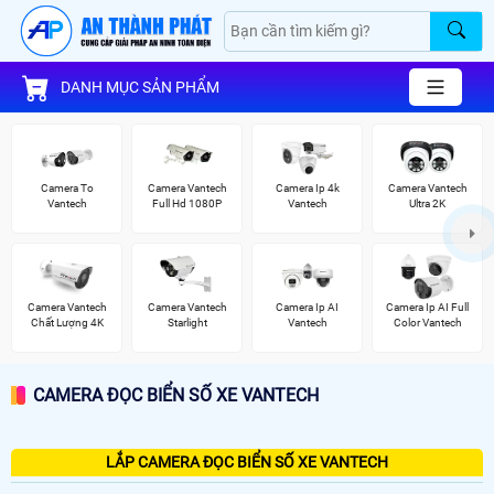
DANH MỤC SẢN PHẨM
Camera To
Camera Vantech
Camera Ip 4k
Camera Vantech
Vantech
Full Hd 1080P
Vantech
Ultra 2K
Camera Vantech
Camera Vantech
Camera Ip AI
Camera Ip AI Full
Chất Lượng 4K
Starlight
Vantech
Color Vantech
CAMERA ĐỌC BIỂN SỐ XE VANTECH
LẮP CAMERA ĐỌC BIỂN SỐ XE VANTECH