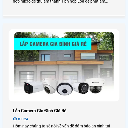
hợp micro để thu âm thanh,Tích hợp Loa để phát âm
thanh khi cần cảnh báo và loa để phát âm thanh khi cần,
ngoài ra camera ip wifi cũng có thể có chức năng báo
động chống trộm thông minh, Camera Ip wifi cửa hàng là
giải pháp tiết kiệm chi phí phù hợp và thông minh.
Lắp Camera Gia Đình Giá Rẻ
81124
Hôm nay chúng ta sẽ nói về vấn đề đảm bảo an ninh tại