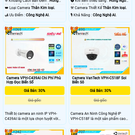
❈ Khoảng Cách Ban Đêm :
Hồng
🌚 Khi xem thiếu sáng :
Hồng Ngoại
Ngoại 25m Có Màu Ban Ðêm.
25m Có Màu Ban Ðêm.
👑 Loại Camera
Thân Kim loại.
⚒ Camera Thiết Kế
Thân Kim loại.
️🛃 Ưu Điểm :
Công Nghệ AI.
️🎙 Khả Năng :
Công Nghệ AI.
1069
890
Camera VPH-C439AI Chi Phí Phù
Camera VanTech VPH-C518F Soi
Hợp Đọc Biển Số
Biển Sô
Giá Bán: 30%
Giá Bán: 30%
Giá gốc:
Giá gốc:
Thiết bị camera an ninh IP VPH-
Camera An Ninh Công Nghệ IP
C439AI là một lựa chọn tuyệt vời
VPH-C518F là một sản phẩm cao
cho việc giám sát an ninh. Với cảm
cấp được thiết kế để
Tin hơn
an ninh
biến hình ảnh CMOS sắc nét,
cho nhà ở, văn phòng và các không
1242
707
camera này mang lại hình ảnh chất
gian công cộng. Với độ phân giải