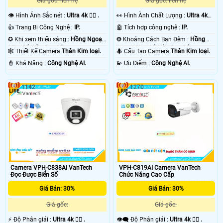
Giá gốc: liên hệ
Giá gốc: liên hệ
👁 Hình Ảnh Sắc nét :
Ultra 4k 👍🏾 .
️👀 Hình Ành Chất Lượng :
Ultra 4k
👍🏾 .
👍 Trang Bị Công Nghệ :
IP.
🤖️ Tích hợp công nghệ :
IP.
✪ Khi xem thiếu sáng :
Hồng Ngoại
❂ Khoảng Cách Ban Đêm :
Hồng
25m Có Màu Ban Ðêm.
Ngoại 30m Có Màu Ban Ðêm.
🕸️ Thiết Kế Camera
Thân Kim loại.
🐜 Cấu Tạo Camera
Thân Kim loại.
️👮 Khả Năng :
Công Nghệ AI.
️💫 Ưu Điểm :
Công Nghệ AI.
1142
1270
Camera VPH-C838AI VanTech
VPH-C819AI Camera VanTech
Đọc Được Biển Số
Chức Năng Cao Cấp
Giá Bán: 30%
Giá Bán: 30%
Giá gốc:
Giá gốc:
️⚡ Độ Phân giải :
Ultra 4k 👍🏾 .
👁️‍🗨 Độ Phân giải :
Ultra 4k 👍🏾 .