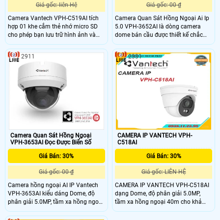
Giá gốc: liên Hệ
Giá gốc: 00 ₫
Camera Vantech VPH-C519AI tích
Camera Quan Sát Hồng Ngoại Ai Ip
hợp 01 khe cắm thẻ nhớ micro SD
5.0 VPH-3652AI là dòng camera
cho phép bạn lưu trữ hình ảnh và
dome bán cầu được thiết kế chắc
video trực tiếp trên thẻ nhớ với dung
chắn. Camera thuộc thương hiệu
lượng tối đa 256GB bạn có thể lưu
Vantech một trong những thương
2911
2331
trữ một lượng lớn dữ liệu mà không
hiệu camera tót nhất tại việt nam.
cần phải dùng đến hệ thống lưu trữ
Camera có độ phân giải Độ phân
bên ngoài. Camera này cũng được
giải: 5
tích hợp với các tính năng Alarm (1
input, 1 output) và Audio (1
input(RCA), 1 output (RCA))
Camera Quan Sát Hồng Ngoại
CAMERA IP VANTECH VPH-
VPH-3653AI Đọc Được Biển Số
C518AI
Giá Bán: 30%
Giá Bán: 30%
Giá gốc: 00 ₫
Giá gốc: LIÊN HỆ
Camera hồng ngoại AI IP Vantech
CAMERA IP VANTECH VPH-C518AI
VPH-3653AI kiểu dáng Dome, độ
dạng Dome, độ phân giải 5.0MP,
phân giải 5.0MP, tầm xa hồng ngoại
tầm xa hồng ngoại 40m cho khả
30m cho khả năng quan sát bao
năng quan sát bao quát, truyền tải
quát, truyền tải dữ liệu với độ nét
dữ liệu với độ nét cao.