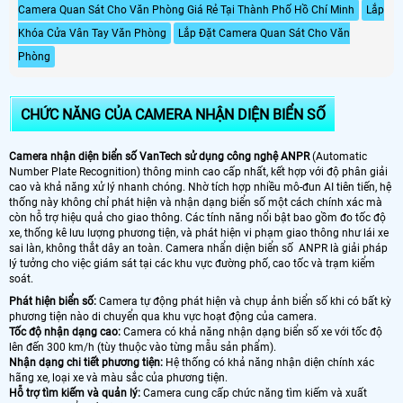
Camera Quan Sát Cho Văn Phòng Giá Rẻ Tại Thành Phố Hồ Chí Minh
Lắp
Khóa Cửa Vân Tay Văn Phòng
Lắp Đặt Camera Quan Sát Cho Văn
Phòng
CHỨC NĂNG CỦA CAMERA NHẬN DIỆN BIỂN SỐ
Camera nhận diện biển số VanTech sử dụng công nghệ ANPR
(Automatic
Number Plate Recognition) thông minh cao cấp nhất, kết hợp với độ phân giải
cao và khả năng xử lý nhanh chóng. Nhờ tích hợp nhiều mô-đun AI tiên tiến, hệ
thống này không chỉ phát hiện và nhận dạng biển số một cách chính xác mà
còn hỗ trợ hiệu quả cho giao thông. Các tính năng nổi bật bao gồm đo tốc độ
xe, thống kê lưu lượng phương tiện, và phát hiện vi phạm giao thông như lái xe
sai làn, không thắt dây an toàn. Camera nhẩn diện biển số ANPR là giải pháp
lý tưởng cho việc giám sát tại các khu vực đường phố, cao tốc và trạm kiểm
soát.
Phát hiện biển số:
Camera tự động phát hiện và chụp ảnh biển số khi có bất kỳ
phương tiện nào di chuyển qua khu vực hoạt động của camera.
Tốc độ nhận dạng cao:
Camera có khả năng nhận dạng biển số xe với tốc độ
lên đến 300 km/h (tùy thuộc vào từng mẫu sản phẩm).
Nhận dạng chi tiết phương tiện:
Hệ thống có khả năng nhận diện chính xác
hãng xe, loại xe và màu sắc của phương tiện.
Hỗ trợ tìm kiếm và quản lý:
Camera cung cấp chức năng tìm kiếm và xuất