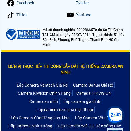
Facebook
Twitter
Tiktok
Youtube
Mã số doanh nghiệp: 0312866570 do Sở Tài Chính
TP.HCM cấp ngày 23/07/2014. Trụ sở chính: 51 Lũy
Bán Bích, Phường Phú Thạnh, Thành Phố Hồ Chí
Minh
ĐƠN VỊ TRỰC TIẾP THI CÔNG LẮP ĐẶT HỆ THỐNG CAMERA AN
NINH
Lắp Camera Vantech Giá Rẻ
Camera Dahua Giá Rẻ
Camera Kbvision Chính Hãng
Camera HIKVISION
Camera an ninh
Lắp camera gia đình
Lắp camera xem qua điện thoại
Lắp Camera Cửa Hàng Loại Nào
Lắp Camera Văn Phòng
Lắp Camera Nhà Xưởng
Lắp Camera Wifi Giá Rẻ Không Dây