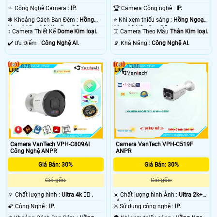
⚛️ Công Nghệ Camera :
IP.
🏆 Camera Công nghệ :
IP.
❃ Khoảng Cách Ban Đêm :
Hồng
⭐ Khi xem thiếu sáng :
Hồng Ngoại
Ngoại 25m Có Màu Ban Ðêm.
30m Có Màu Ban Ðêm.
↕️ Camera Thiết Kế
Dome Kim loại.
♊ Camera Theo Mẫu
Thân Kim loại.
️✔️ Ưu Điểm :
Công Nghệ AI.
️📡 Khả Năng :
Công Nghệ AI.
878
1388
Camera VanTech VPH-C809AI
Camera VanTech VPH-C519F
Công Nghệ ANPR
ANPR
Giá Bán: 30%
Giá Bán: 30%
Giá gốc:
Giá gốc:
🔅 Chất lượng hình :
Ultra 4k 👍🏾 .
☀️ Chất lượng hình Ảnh :
Ultra 2k+
sắc nét .
🌠 Công Nghệ :
IP.
✳️ Sử dụng công nghệ :
IP.