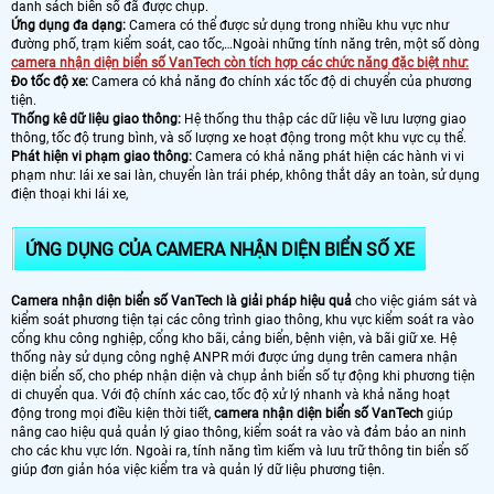
danh sách biển số đã được chụp.
Ứng dụng đa dạng:
Camera có thể được sử dụng trong nhiều khu vực như
đường phố, trạm kiểm soát, cao tốc,…Ngoài những tính năng trên, một số dòng
camera nhận diện biển số VanTech còn tích hợp các chức năng đặc biệt như:
Đo tốc độ xe:
Camera có khả năng đo chính xác tốc độ di chuyển của phương
tiện.
Thống kê dữ liệu giao thông:
Hệ thống thu thập các dữ liệu về lưu lượng giao
thông, tốc độ trung bình, và số lượng xe hoạt động trong một khu vực cụ thể.
Phát hiện vi phạm giao thông:
Camera có khả năng phát hiện các hành vi vi
phạm như: lái xe sai làn, chuyển làn trái phép, không thắt dây an toàn, sử dụng
điện thoại khi lái xe,
ỨNG DỤNG CỦA CAMERA NHẬN DIỆN BIỂN SỐ XE
Camera nhận diện biển số VanTech là giải pháp hiệu quả
cho việc giám sát và
kiểm soát phương tiện tại các công trình giao thông, khu vực kiểm soát ra vào
cổng khu công nghiệp, cổng kho bãi, cảng biển, bệnh viện, và bãi giữ xe. Hệ
thống này sử dụng công nghệ ANPR mới được ứng dụng trên camera nhận
diện biển số, cho phép nhận diện và chụp ảnh biển số tự động khi phương tiện
di chuyển qua. Với độ chính xác cao, tốc độ xử lý nhanh và khả năng hoạt
động trong mọi điều kiện thời tiết,
camera nhận diện biển số VanTech
giúp
nâng cao hiệu quả quản lý giao thông, kiểm soát ra vào và đảm bảo an ninh
cho các khu vực lớn. Ngoài ra, tính năng tìm kiếm và lưu trữ thông tin biển số
giúp đơn giản hóa việc kiểm tra và quản lý dữ liệu phương tiện.