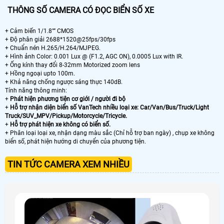
THÔNG SỐ CAMERA CÓ ĐỌC BIỂN SỐ XE
+ Cảm biến 1/1.8″” CMOS
+ Độ phân giải 2688*1520@25fps/30fps
+ Chuẩn nén H.265/H.264/MJPEG.
+ Hình ảnh Color: 0.001 Lux @ (F1.2, AGC ON), 0.0005 Lux with IR.
+ Ống kính thay đổi 8-32mm Motorized zoom lens
+ Hồng ngoại upto 100m.
+ Khả năng chống ngược sáng thực 140dB.
Tính năng thông minh:
+
Phát hiện phương tiện cơ giới / người đi bộ
+
Hỗ trợ nhận diện biển số VanTech nhiều loại xe: Car/Van/Bus/Truck/Light
Truck/SUV_MPV/Pickup/Motorcycle/Tricycle.
+
Hỗ trợ phát hiện xe không có biển số.
+ Phân loại loại xe, nhận dạng màu sắc (Chỉ hỗ trợ ban ngày) , chụp xe không
biển số, phát hiện hướng di chuyển của phương tiện.
TIN TỨC CAMERA XEM NHIỀU