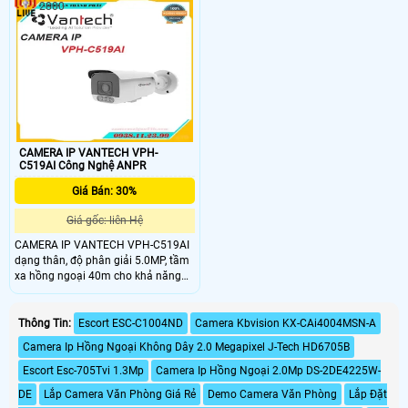
2800
cao, chuẩn nén hình ảnh H.265, tiêu
chuẩn IP66 giúp camera chống
nước, nên lắp đặt được trong nhà và
ngoài trời. Lắp đặt
CAMERA IP VANTECH VPH-
C519AI Công Nghệ ANPR
Giá Bán: 30%
Giá gốc: liên Hệ
CAMERA IP VANTECH VPH-C519AI
dạng thân, độ phân giải 5.0MP, tầm
xa hồng ngoại 40m cho khả năng
quan sát bao quát, truyền tải dữ liệu
với độ nét cao.
Thông Tin:
Escort ESC-C1004ND
Camera Kbvision KX-CAi4004MSN-A
Camera Ip Hồng Ngoại Không Dây 2.0 Megapixel J-Tech HD6705B
Escort Esc-705Tvi 1.3Mp
Camera Ip Hồng Ngoại 2.0Mp DS-2DE4225W-
DE
Lắp Camera Văn Phòng Giá Rẻ
Demo Camera Văn Phòng
Lắp Đặt