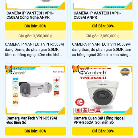
CAMERA IP VANTECH VPH-
CAMERA IP VANTECH VPH-
C508AI Công Nghệ ANPR
C509AI ANPR
Giá Bán: 30%
Giá Bán: 30%
Giá gốc: 3,850,000 ₫
Giá gốc: 3,850,000 ₫
CAMERA IP VANTECH VPH-C508AI
CAMERA IP VANTECH VPH-C509AI
dạng Dome, độ phân giải 5.0MP,
dạng thân, độ phân giải 5.0MP, tầm
tầm xa hồng ngoại 40m cho khả
xa hồng ngoại 30m cho khả năng
năng quan sát bao quát, truyền tải
quan sát bao quát, truyền tải dữ liệu
dữ liệu với độ nét cao. Là dòng
với độ nét cao. Là dòng camera cao
1747
2908
camera cao cấp, được tích hợp
cấp, được tích hợp nhiều tính năng
nhiều tính năng như: AI, nhận diện
như: AI, nhận diện khuôn mặt, biển
khuôn mặt, biển số xe.
số xe.
Camera VanTech VPH-C519AI
Camera Quan Sát Hồng Ngoại
Đọc Biển Số
VPH-3652AI Soi Biển Sô
Giá Bán: 30%
Giá Bán: 30%