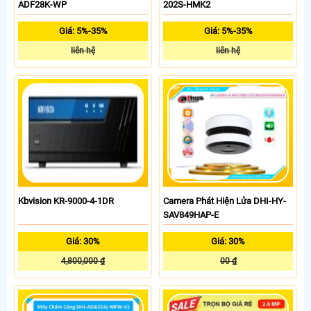
ADF28K-WP
202S-HMK2
Giá: 5%-35%
Giá: 5%-35%
liên hệ
liên hệ
Kbvision KR-9000-4-1DR
Camera Phát Hiện Lửa DHI-HY-
SAV849HAP-E
Giá: 30%
Giá: 30%
4,800,000 ₫
00 ₫