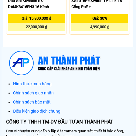
Đầu Ghi Kbvision KX-
SG1016PE Switch TP-Link 16
DAi4K8416EN3 16 Kênh
Cổng PoE +
Giá: 15,800,000 ₫
Giá: 30%
22,000,000 ₫
4,990,000 ₫
Hình thức mua hàng
Chính sách giao nhận
Chính sách bảo mật
Điều kiện giao dịch chung
CÔNG TY TNHH TM-DV ĐẦU TƯ AN THÀNH PHÁT
Đơn vị chuyên cung cấp & lắp đặt camera quan sát, thiết bị báo động,