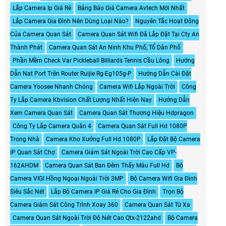
Lắp Camera Ip Giá Rẻ
Bảng Báo Giá Camera Avtech Mới Nhất
Lắp Camera Gia Đình Nên Dùng Loại Nào?
Nguyên Tắc Hoạt Động
Của Camera Quan Sát
Camera Quan Sát Wifi Đã Lắp Đặt Tại Cty An
Thành Phát
Camera Quan Sát An Ninh Khu Phố, Tổ Dân Phố
Phần Mềm Check Var Pickleball Billiards Tennis Cầu Lông
Hướng
Dẫn Nat Port Trên Router Ruijie Rg-Eg105g-P
Hướng Dẫn Cài Đặt
Camera Yoosee Nhanh Chóng
Camera Wifi Lắp Ngoài Trời
Công
Ty Lắp Camera Kbvision Chất Lượng Nhất Hiện Nay
Hướng Dẫn
Xem Camera Quan Sát
Camera Quan Sát Thương Hiệu Hdpragon
Công Ty Lắp Camera Quân 4
Camera Quan Sát Full Hd 1080P
Trong Nhà
Camera Kho Xưởng Full Hd 1080P
Lắp Đặt Bộ Camera
IP Quan Sát Chợ
Camera Giám Sát Ngoài Trời Cao Cấp VP-
162AHDM
Camera Quan Sát Ban Đêm Thấy Màu Full Hd
Bộ
Camera VIGI Hồng Ngoại Ngoài Trời 3MP
Bộ Camera Wifi Gia Đình
Siêu Sắc Nét
Lắp Bộ Camera IP Giá Rẻ Cho Gia Đình
Trọn Bộ
Camera Giám Sát Công Trình Xoay 360
Camera Quan Sát Từ Xa
Camera Quan Sát Ngoài Trời Độ Nét Cao Qtx-2122ahd
Bộ Camera