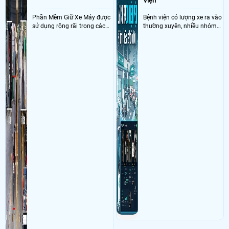
Viện
Phần Mềm Giữ Xe Máy được
Bệnh viện có lượng xe ra vào
sử dụng rộng rãi trong các
thường xuyên, nhiều nhóm
bãi xe máy với nhiệm vụ
người gửi và thời gian gửi
kiểm soát xe được gởi trong
khác nhau nên việc kiểm
bãi theo biển số xe với khả
soát bằng vé thủ công dễ
năng kết nối với camera
phát sinh khó khăn
nhận điện biển số xe máy tự
động chính xát giúp ghi
nhận hình ảnh đảm bảo
nhìn rỏ biển số khi xe ra vào
bãi