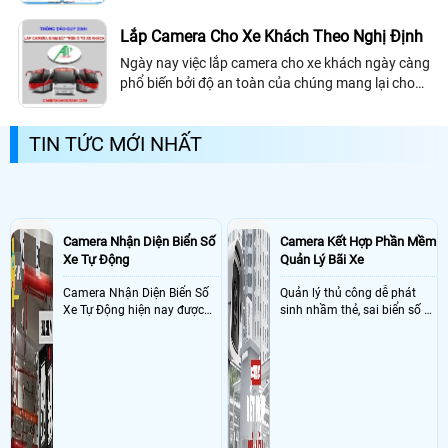
quả giám sát cao nhất. dù răng camera wifi đa
phần trên thị trường đều tích hợp...
Lắp Camera Cho Xe Khách Theo Nghị Định
Ngày nay việc lắp camera cho xe khách ngày càng
phổ biến bởi độ an toàn của chúng mang lại cho
chúng ta rất nhiều, lắp camera cho xe khách giúp
hành khách trên xe có thể tin tưởng...
TIN TỨC MỚI NHẤT
Camera Nhận Diện Biển Số
Camera Kết Hợp Phần Mềm
Xe Tự Động
Quản Lý Bãi Xe
Camera Nhận Diện Biển Số
Quản lý thủ công dễ phát
Xe Tự Động hiện nay được
sinh nhầm thẻ, sai biển số và
ứng dụng rộng rãi ở nhiều
khó đối soát doanh thu
nơi như bãi giữ xe, dẫy trọ,
tòa nhà, chung cư, các công
ty và xí nghiệp giúp quản lý
xe ra , vào chính xác nhờ
công nghê AI thông minh
nhận diện và dọc biển số xe
hạn chế sai sót mà trộm cắp