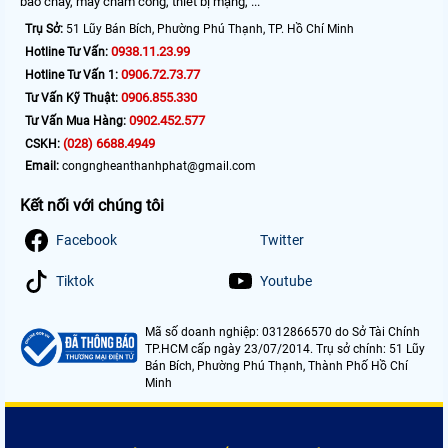
báo cháy, máy chấm công, thiết bị mạng, ...
Trụ Sở:
51 Lũy Bán Bích, Phường Phú Thạnh, TP. Hồ Chí Minh
0938.11.23.99
Hotline Tư Vấn:
0906.72.73.77
Hotline Tư Vấn 1:
0906.855.330
Tư Vấn Kỹ Thuật:
0902.452.577
Tư Vấn Mua Hàng:
(028) 6688.4949
CSKH:
Email:
congngheanthanhphat@gmail.com
Kết nối với chúng tôi
Facebook
Twitter
Tiktok
Youtube
Mã số doanh nghiệp: 0312866570 do Sở Tài Chính
TP.HCM cấp ngày 23/07/2014. Trụ sở chính: 51 Lũy
Bán Bích, Phường Phú Thạnh, Thành Phố Hồ Chí
Minh