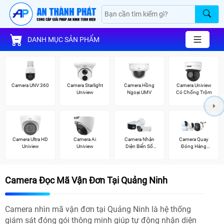
DANH MỤC SẢN PHẨM
Camera UNV 360
Camera Starlight
Camera Hồng
Camera Uniview
Uniview
Ngoại UMV
Có Chống Trộm
Camera Ultra HD
Camera Ai
Camera Nhận
Camera Quay
Uniview
Uniview
Diện Biển Số
Đóng Hàng
Dahua
Tiktok Shop
Camera Đọc Mã Vận Đơn Tại Quảng Ninh
Camera nhìn mã vận đơn tại Quảng Ninh là hệ thống
giám sát đóng gói thông minh giúp tự động nhận diện