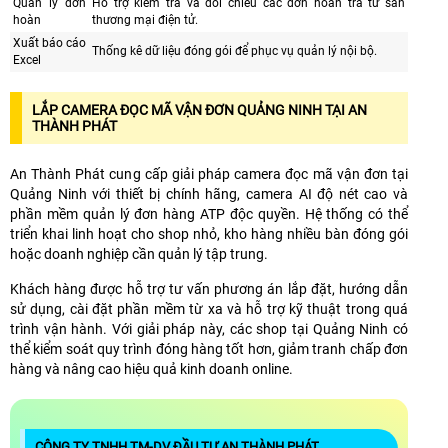
Quản lý đơn
Hỗ trợ kiểm tra và đối chiếu các đơn hoàn trả từ sàn
hoàn
thương mại điện tử.
Xuất báo cáo
Thống kê dữ liệu đóng gói để phục vụ quản lý nội bộ.
Excel
LẮP CAMERA ĐỌC MÃ VẬN ĐƠN QUẢNG NINH TẠI AN
THÀNH PHÁT
An Thành Phát cung cấp giải pháp camera đọc mã vận đơn tại
Quảng Ninh với thiết bị chính hãng, camera AI độ nét cao và
phần mềm quản lý đơn hàng ATP độc quyền. Hệ thống có thể
triển khai linh hoạt cho shop nhỏ, kho hàng nhiều bàn đóng gói
hoặc doanh nghiệp cần quản lý tập trung.
Khách hàng được hỗ trợ tư vấn phương án lắp đặt, hướng dẫn
sử dụng, cài đặt phần mềm từ xa và hỗ trợ kỹ thuật trong quá
trình vận hành. Với giải pháp này, các shop tại Quảng Ninh có
thể kiểm soát quy trình đóng hàng tốt hơn, giảm tranh chấp đơn
hàng và nâng cao hiệu quả kinh doanh online.
CÔNG TY TNHH TM-DV ĐẦU TƯ AN THÀNH PHÁT