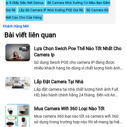
Ip 8.0Mp Siêu Nét Dahua
Bộ Camera Nhà Xưởng Có Màu Ban Đêm
Giá Rẻ
Lắp Bộ Camera IP Nhà Xưởng POE Giá Rẻ
Bộ Camera Độ
Nét Cao Cho Cửa Hàng
Khách Hàng Mới
Bài viết liên quan
Lựa Chọn Swich Poe Thế Nào Tốt Nhất Cho
Camera Ip
Sử dụng Swich POE cho camera IP đang được
nhiều khách hàng tin dùng vì chất lượng hình ảnh
sắc nét, độ phân giải cao. Có thể truyền video
trong thời gian thực và ghi lại cảnh vào...
Lắp Đặt Camera Tại Nhà
Lắp đặt camera tại nhà chất lượng hình ảnh Full
HD, bảo hành chính hãng 24 tháng. Đến với An
Thành Phát, các quý khách hàng sẽ được cung
cấp thiết bị camera tại nhà và giải pháp an ninh
Mua Camera Wifi 360 Loại Nào Tốt
hiệu quả, tiết kiệm chi phí
Mua camera 360 loại nào tốt và camera wifi 360
sử dụng trong trường hợp nào thì sẽ mang lại hiệu