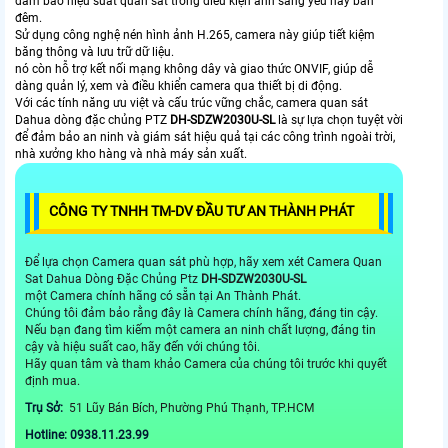
đảm bảo hiệu suất quan sát trong điều kiện ánh sáng yếu hay ban
đêm.
Sử dụng công nghệ nén hình ảnh H.265, camera này giúp tiết kiệm
băng thông và lưu trữ dữ liệu.
nó còn hỗ trợ kết nối mạng không dây và giao thức ONVIF, giúp dễ
dàng quản lý, xem và điều khiển camera qua thiết bị di động.
Với các tính năng ưu việt và cấu trúc vững chắc, camera quan sát
Dahua dòng đặc chủng PTZ
DH-SDZW2030U-SL
là sự lựa chọn tuyệt vời
để đảm bảo an ninh và giám sát hiệu quả tại các công trình ngoài trời,
nhà xưởng kho hàng và nhà máy sản xuất.
CÔNG TY TNHH TM-DV ĐẦU TƯ AN THÀNH PHÁT
Để lựa chọn Camera quan sát phù hợp, hãy xem xét Camera Quan
Sat Dahua Dòng Đặc Chủng Ptz
DH-SDZW2030U-SL
một Camera chính hãng có sẵn tại An Thành Phát.
Chúng tôi đảm bảo rằng đây là Camera chính hãng, đáng tin cậy.
Nếu bạn đang tìm kiếm một camera an ninh chất lượng, đáng tin
cậy và hiệu suất cao, hãy đến với chúng tôi.
Hãy quan tâm và tham khảo Camera của chúng tôi trước khi quyết
định mua.
Trụ Sở:
51 Lũy Bán Bích, Phường Phú Thạnh, TP.HCM
Hotline: 0938.11.23.99