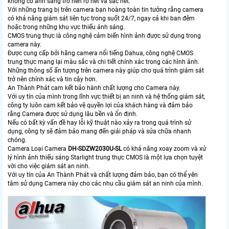
không có ánh sáng trở nên rõ nét và sắc nét.
Với những trang bị trên camera bạn hoàng toàn tin tưởng rằng camera
có khả năng giám sát liên tục trong suốt 24/7, ngay cả khi ban đêm
hoặc trong những khu vực thiếu ánh sáng.
CMOS trung thực là công nghệ cảm biến hình ảnh được sử dụng trong
camera này.
Được cung cấp bởi hãng camera nổi tiếng Dahua, công nghệ CMOS
trung thực mang lại màu sắc và chi tiết chính xác trong các hình ảnh.
Những thông số ấn tượng trên camera này giúp cho quá trình giám sát
trở nên chính xác và tin cậy hơn.
An Thành Phát cam kết bảo hành chất lượng cho Camera này.
Với uy tín của mình trong lĩnh vực thiết bị an ninh và hệ thống giám sát,
công ty luôn cam kết bảo vệ quyền lợi của khách hàng và đảm bảo
rằng Camera được sử dụng lâu bền và ổn định.
Nếu có bất kỳ vấn đề hay lỗi kỹ thuật nào xảy ra trong quá trình sử
dụng, công ty sẽ đảm bảo mang đến giải pháp và sửa chữa nhanh
chóng.
Camera Loại Camera
DH-SDZW2030U-SL
có khả năng xoay zoom và xử
lý hình ảnh thiếu sáng Starlight trung thực CMOS là một lựa chọn tuyệt
vời cho việc giám sát an ninh.
Với uy tín của An Thành Phát và chất lượng đảm bảo, bạn có thể yên
tâm sử dụng Camera này cho các nhu cầu giám sát an ninh của mình.