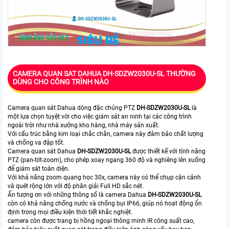
CAMERA QUAN SAT DAHUA DH-SDZW2030U-SL THƯỜNG
DÙNG CHO CÔNG TRÌNH NÀO
Camera quan sát Dahua dòng đặc chủng PTZ
DH-SDZW2030U-SL
là
một lựa chọn tuyệt vời cho việc giám sát an ninh tại các công trình
ngoài trời như nhà xưởng kho hàng, nhà máy sản xuất.
Với cấu trúc bằng kim loại chắc chắn, camera này đảm bảo chất lượng
và chống va đập tốt.
Camera quan sát Dahua
DH-SDZW2030U-SL
được thiết kế với tính năng
PTZ (pan-tilt-zoom), cho phép xoay ngang 360 độ và nghiêng lên xuống
để giám sát toàn diện.
Với khả năng zoom quang học 30x, camera này có thể chụp cận cảnh
và quét rộng lớn với độ phân giải Full HD sắc nét.
Ấn tượng ơn với những thông số là camera Dahua
DH-SDZW2030U-SL
còn có khả năng chống nước và chống bụi IP66, giúp nó hoạt động ổn
định trong mọi điều kiện thời tiết khắc nghiệt.
camera còn được trang bị hồng ngoại thông minh IR công suất cao,