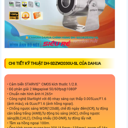
CHI TIẾT KỸ THUẬT DH-SDZW2030U-SL CỦA DAHUA
• Cảm biến STARVIS™ CMOS kích thước 1/2.8.
• Độ phân giải 2 Megapixel 50/60fps@1080P
• Chuẩn nén hình ảnh H.265+
• Công nghệ Startlight với độ nhạy sáng cực thấp 0.005Lux/F1.6
(ảnh màu), và 0Lux/F1.6 (ảnh hồng ngoại).
• Chống ngược sáng WDR(120dB), chế độ ngày đêm(ICR), tự động
cân bằng trắng (AWB),Tự động bù sáng (AGC), chống ngược
sáng(BLC,HLC), Chống nhiễu (3D-DNR), tự động lấy nét.
• Tầm xa hồng ngoại 100m.
• Ống kính zoom quang học 30X (4.5mm~135mm), zoom số 16x.