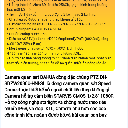
• Hỗ trợ thẻ nhớ Micro SD lên đến 256Gb, tự ghi hình trong trường
hợp mất kết nối
• Tích hợp 1 dây cắm míc, báo động 2 kênh vào 2 kênh ra.
• Chất liệu vỏ được làm bằng thép không gỉ 316L
• Đạt các chứng nhận: CE: EN55032/EN55024/EN50130-4 FCC:
Part15 subpartB, ANSI C63.4- 2014
• Chuẩn chống nước IP68
• Điện áp AC24V(optional)/DC12V(optional)/PoE+(802.3at), công
suất 10W, 25W (IR on)
• Môi trường làm việc từ -40ºC ~ 70ºC , kích thước
Φ180mm×193mm×201.5mm, trọng lượng 7.3kg.
• Hỗ trợ các tính năng thông minh: Nhận diện khuôn mặt. phát hiện
thay đổi hiện trường, phát hiện đồ bỏ quên, thiết lập hàng rào ảo ....
Camera quan sat DAHUA dòng đặc chủng PTZ DH-
SDZW2030U-HNI-SL là dòng camera quan sát Speed
Dome được thiết kế vỏ ngoải chất liệu thép không gỉ .
Camera hỗ trợ cảm biến STARVIS CMOS 1/2.8" 1080P.
Hỗ trợ công nghệ starlight và chống nước theo tiêu
chuẩn IP68, va đập IK10, Camera phù hợp cho các
công trình lớn, ngành được bộ,và hải quan san bay,