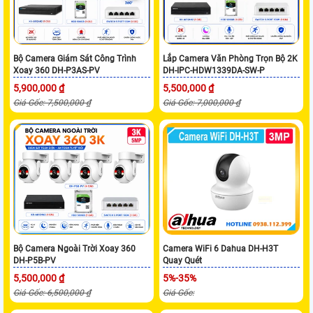
Bộ Camera Giám Sát Công Trình
Lắp Camera Văn Phòng Trọn Bộ 2K
Xoay 360 DH-P3AS-PV
DH-IPC-HDW1339DA-SW-P
5,900,000 ₫
5,500,000 ₫
Giá Gốc: 7,500,000 ₫
Giá Gốc: 7,000,000 ₫
Bộ Camera Ngoài Trời Xoay 360
Camera WiFi 6 Dahua DH-H3T
DH-P5B-PV
Quay Quét
5,500,000 ₫
5%-35%
Giá Gốc: 6,500,000 ₫
Giá Gốc: