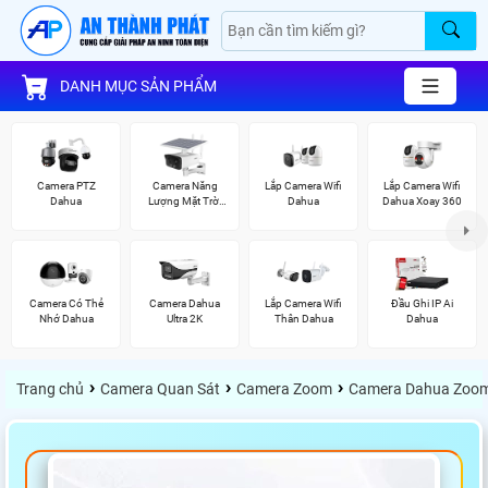
DANH MỤC SẢN PHẨM
Camera PTZ
Camera Năng
Lắp Camera Wifi
Lắp Camera Wifi
Dahua
Lượng Mặt Trời
Dahua
Dahua Xoay 360
Dahua
Camera Có Thẻ
Camera Dahua
Lắp Camera Wifi
Đầu Ghi IP Ai
Nhớ Dahua
Ultra 2K
Thân Dahua
Dahua
›
›
›
Trang chủ
Camera Quan Sát
Camera Zoom
Camera Dahua Zoo