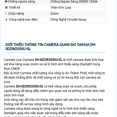
₩ Chống ngược sáng
Chống Ngược Sáng DWDR 120db
🕸️ Thiết kế
Thân Kim Loại
✨ Chức năng
Zoom
🎇 Công nghệ ban đêm
Công Nghệ Chuyên Dụng
GIỚI THIỆU THÔNG TIN CAMERA QUAN SAT DAHUA DH-
SDZW2030U-SL
Camera Loại Camera
DH-SDZW2030U-SL
là một camera được tích hợp
với khả năng xoay zoom và xử lý hình ảnh thiếu sáng Starlight trung
thực CMOS.
Đây là một Camera chất lượng của công ty An Thành Phát, một công ty
đã được khẳng định về chất lượng và uy tín trong lĩnh vực camera an
ninh.
Camera
DH-SDZW2030U-SL
có khả năng xoay và zoom, cho phép
người dùng dễ dàng điều chỉnh góc quan sát và phóng to hình ảnh một
cách linh hoạt.
Khả năng này rất hữu ích trong việc giám sát các khu vực lớn, như sân
trường, bãi đỗ xe hay công trình xây dựng.
Camera cũng được trang bị công nghệ xử lý hình ảnh thiếu sáng
Starlight, giúp cho việc quan sát trong điều kiện ánh sáng yếu hoặc