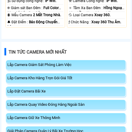
🕉️ Sử dụng công nghệ :
IP Wifi.
⚒ Camera Công nghệ :
IP Wifi.
❈ Giám sát Ban Đêm :
Full Color
🔅 Tầm Xa Ban Đêm :
Hồng Ngoại
20m Có Màu Ban Ðêm.
10m Hồng Ngoại Smart IR.
🐜 Mẫu Camera
2 Mắt Trong Nhà.
💦 Loại Camera
Xoay 360.
️🔔 Đặt Điểm :
Báo Động Chuyển
️ƒ Chức Năng :
Xoay 360 Thu Âm.
Động.
TIN TỨC CAMERA MỚI NHẤT
Lắp Camera Giám Sát Phòng Làm Việc
Lắp Camera Kho Hàng Trọn Gói Giá Tốt
Lắp Đặt Camera Bãi Xe
Lắp Camera Quay Video Đóng Hàng Ngoài Sàn
Lắp Camera Giữ Xe Thông Minh
Giải Pháp Camera Quản Lý Bãi Xe Trường Học