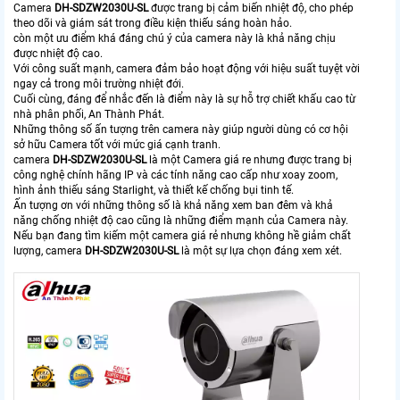
Camera
DH-SDZW2030U-SL
được trang bị cảm biến nhiệt độ, cho phép
theo dõi và giám sát trong điều kiện thiếu sáng hoàn hảo.
còn một ưu điểm khá đáng chú ý của camera này là khả năng chịu
được nhiệt độ cao.
Với công suất mạnh, camera đảm bảo hoạt động với hiệu suất tuyệt vời
ngay cả trong môi trường nhiệt đới.
Cuối cùng, đáng để nhắc đến là điểm này là sự hỗ trợ chiết khấu cao từ
nhà phân phối, An Thành Phát.
Những thông số ấn tượng trên camera này giúp người dùng có cơ hội
sở hữu Camera tốt với mức giá cạnh tranh.
camera
DH-SDZW2030U-SL
là một Camera giá re nhưng được trang bị
công nghệ chính hãng IP và các tính năng cao cấp như xoay zoom,
hình ảnh thiếu sáng Starlight, và thiết kế chống bụi tinh tế.
Ấn tượng ơn với những thông số là khả năng xem ban đêm và khả
năng chống nhiệt độ cao cũng là những điểm mạnh của Camera này.
Nếu bạn đang tìm kiếm một camera giá rẻ nhưng không hề giảm chất
lượng, camera
DH-SDZW2030U-SL
là một sự lựa chọn đáng xem xét.