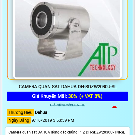
CAMERA QUAN SAT DAHUA DH-SDZW2030U-SL
Giá Khuyến Mãi:
30%
(+ VAT 8%)
Giá Niêm Yết:LIÊN HỆ
Thương Hiệu
Dahua
Ngày Đăng
9/16/2019 3:53:59 PM
Camera quan sat DAHUA dòng đặc chủng PTZ DH-SDZW2030U-HNI-SL