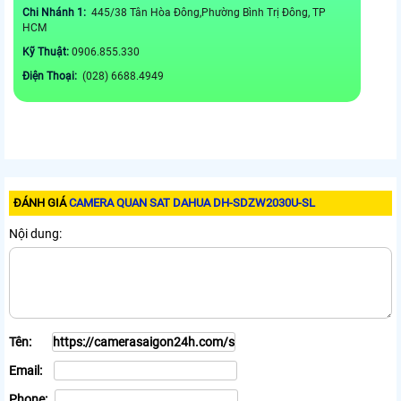
Chi Nhánh 1:
445/38 Tân Hòa Đông,Phường Bình Trị Đông, TP
HCM
Kỹ Thuật:
0906.855.330
Điện Thoại:
(028) 6688.4949
ĐÁNH GIÁ
CAMERA QUAN SAT DAHUA DH-SDZW2030U-SL
Nội dung:
Tên:
Email:
Phone: