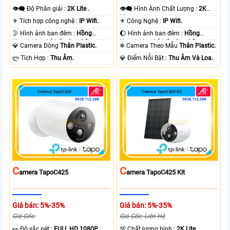
👁️‍🗨 Độ Phân giải :
2K Lite .
👁️‍🗨 Hình Ành Chất Lượng :
2K
Lite .
⚜️ Tích hợp công nghệ :
IP Wifi.
⚜️ Công Nghệ :
IP Wifi.
🌛 Hình ảnh ban đêm :
Hồng
🌔 Hình ảnh ban đêm :
Hồng
Ngoại 10m Có Màu Ban Ðêm.
Ngoại 10m Có Màu Ban Ðêm.
💎 Camera Dòng
Thân Plastic.
❄ Camera Theo Mẫu
Thân Plastic.
️ლ Tích Hợp :
Thu Âm.
️💎 Điểm Nỗi Bật :
Thu Âm Và Loa.
C
C
Amera TapoC425
Amera TapoC425 Kit
Giá bán: 5%-35%
Giá bán: 5%-35%
Giá Gốc:
Giá Gốc: Liên Hệ
️👀 Độ sắc nét :
FULL HD 1080P .
💯 Chất lượng hình :
2K Lite .