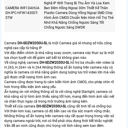
Nghệ IP Wifi Trang Bị Thu Âm Và Loa Xem
CAMERA WIFI DAHUA
Ban Đêm Hồng Ngoại 30m Thiết Kế Thân
DH-IPC-HFW1430DT-
Plastic Camera Dùng Hồng Ngoại SMD Chip
STW
Hình Ảnh CMOS Chuẩn Nén Hình Hổ Trợ Thẻ
Nhớ Khả Năng Chống Ngược Sáng Tốt
Chống Ngược Sáng DWDR
Camera
DH-SDZW2030U-SL
là một Camera giá rẻ nhưng sở hữu công
nghệ cao cấp từ hãng IP.
Với đặc điểm chính là khả năng xoay zoom, camera này thực sự là một
lựa chọn tuyệt vời để giám sát bất kỳ không gian nào.
Về công nghệ, camera
DH-SDZW2030U-SL
hỗ trợ ba chuẩn nén video là
H.265, H.264+ và H.264 Những thông số ấn tượng trên camera này có
nghĩa là camera có khả năng giảm dung lượng lưu trữ video lớn mà vẫn
giữ được chất lượng hình ảnh cao.
Camera cũng được trang bị cảm biến hình ảnh CMOS, cho phép nhìn rõ
hơn trong điều kiện ánh sáng yếu.
Ấn tượng ơn với những thông số là với công nghệ Starlight, camera có
khả năng xử lý hình ảnh thiếu sáng tốt hơn, mang đến hình ảnh sắc nét
và chân thực ngay cả trong môi trường ánh sáng kém.
Thiết kế của camera
DH-SDZW2030U-SL
cũng rất tinh tế và chống bụi.
Với thân kim loại, camera có độ bền cao và tỏa sức mạnh vững chắc.
Những thông số ấn tượng trên camera này rất quan trọng trong việc sử
dụng camera ngoài trời, nơi có thể phải chịu đựng thời tiết khắc nghiệt.
Vấn đề an ninh cũng được chú trọng với tính năng xem ban đêm.