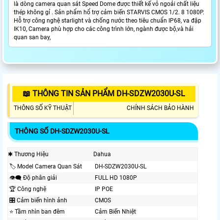
là dòng camera quan sát Speed Dome được thiết kế vỏ ngoải chất liệu
thép không gỉ . Sản phẩm hổ trợ cảm biến STARVIS CMOS 1/2. 8 1080P.
Hỗ trợ công nghệ starlight và chống nước theo tiêu chuẩn IP68, va đập
IK10, Camera phù hợp cho các công trình lớn, ngành được bộ,và hải
quan san bay,
📖 THÔNG TIN SẢN PHẨM DH-SDZW2030U-SL
THÔNG SỐ KỸ THUẬT
CHÍNH SÁCH BẢO HÀNH
THÔNG SỐ DH-SDZW2030U-SL
✱ Thương Hiệu
Dahua
🏷 Model Camera Quan Sát
DH-SDZW2030U-SL
👁️‍🗨 Độ phân giải
FULL HD 1080P
🏆 Công nghệ
IP POE
🎛 Cảm biến hình ảnh
CMOS
⭐ Tầm nhìn ban đêm
Cảm Biến Nhiệt