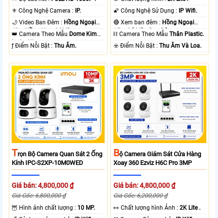
⚜️ Công Nghệ Camera :
IP.
🌠 Công Nghệ Sử Dụng :
IP Wifi.
🌙 Video Ban Đêm :
Hồng Ngoại
🔴 Xem ban đêm :
Hồng Ngoại
10m Hồng Ngoại SMD.
15m Có Màu Ban Ðêm.
👑 Camera Theo Mẫu
Dome Kim
⛓ Camera Theo Mẫu
Thân Plastic.
loại + Nhựa.
️ƒ Điểm Nỗi Bật :
Thu Âm.
️☣️ Điểm Nỗi Bật :
Thu Âm Và Loa.
T
B
Rọn Bộ Camera Quan Sát 2 Ống
Ộ Camera Giám Sát Cửa Hàng
Kính IPC-S2XP-10M0WED
Xoay 360 Ezviz H6C Pro 3MP
Giá bán: 4,800,000 ₫
Giá bán: 4,800,000 ₫
Giá Gốc: 6,800,000 ₫
Giá Gốc: 6,200,000 ₫
🦉 Hình ảnh chất lượng :
10 MP.
️👀 Chất lượng hình Ảnh :
2K Lite .