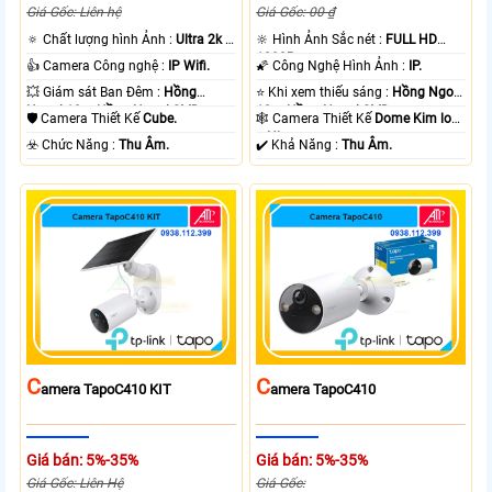
Giá Gốc: Liên hệ
Giá Gốc: 00 ₫
🔅 Chất lượng hình Ảnh :
Ultra 2k +
🔆 Hình Ảnh Sắc nét :
FULL HD
.
1080P .
👍 Camera Công nghệ :
IP Wifi.
🌠 Công Nghệ Hình Ảnh :
IP.
💥 Giám sát Ban Đêm :
Hồng
⭐ Khi xem thiếu sáng :
Hồng Ngoại
Ngoại 10m Hồng Ngoại SMD.
10m Hồng Ngoại SMD.
🛡 Camera Thiết Kế
Cube.
🕸️ Camera Thiết Kế
Dome Kim loại
+ Nhựa.
️☣️ Chức Năng :
Thu Âm.
️✔️ Khả Năng :
Thu Âm.
C
C
Amera TapoC410 KIT
Amera TapoC410
Giá bán: 5%-35%
Giá bán: 5%-35%
Giá Gốc: Liên Hệ
Giá Gốc: