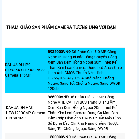
THAM KHẢO SẢN PHẨM CAMERA TƯƠNG ỨNG VỚI BẠN
8938000VNÐ
Độ Phân Giải 5.0 MP Công
Nghệ IP Trang Bị Báo Động Chuyển Động
Xem Ban Đêm Hồng Ngoại 30m Thiết Kế
DAHUA DH-IPC-
Thân Kim Loại Camera Dùng Led Array Chip
HFW3549T1P-AS-PV-S3
Hình Ảnh CMOS Chuẩn Nén Hình
Camera IP 5MP
H.265/H.264+/H.264 Khả Năng Chống
Ngược Sáng Tốt Chống Ngược Sáng DWDR
120db
986000VNÐ
Độ Phân Giải 2.0 MP Công
Nghệ AHD CVI TVI BCS Trang Bị Thu Âm
DAHUA DH-HAC-
Xem Ban Đêm Hồng Ngoại 20m Thiết Kế
HFW1200CMP Camera
Thân Kim Loại Camera Dùng Có Màu Ban
HDCVI 2MP
Đêm Chip Hình Ảnh CMOS Chuẩn Nén Hình
Sử Dụng Đầu Ghi Khả Năng Chống Ngược
Sáng Tốt Chống Ngược Sáng DWDR
1500000VNÐ
Độ Phân Giải 4.0 MP Công