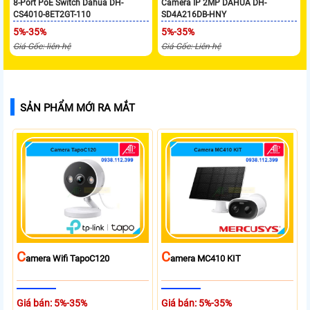
8-Port PoE Switch Dahua DH-
Camera IP 2MP DAHUA DH-
CS4010-8ET2GT-110
SD4A216DB-HNY
5%-35%
5%-35%
Giá Gốc: liên hệ
Giá Gốc: Liên hệ
SẢN PHẨM MỚI RA MẮT
C
C
Amera Wifi TapoC120
Amera MC410 KIT
Giá bán: 5%-35%
Giá bán: 5%-35%