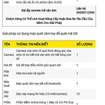
1
kiện
móc, tắc kê, ốc vít, phích cắm, RJ45)
Liên hệ:
Giá lắp camera mã vận đơn
09338112399
Khách Hàng Có Thể Linh Hoạt Nâng Cấp Hoặc Đưa Ra Yêu Cầu Của
Mình Cho Giải Pháp
Giải pháp sử dụng máy quét cầm tay để quét mã QR
TÊN
THÔNG TIN NÊN BIẾT
SỐ LƯỢNG
Camera vừa nhìn rõ quá trình đóng gói, vừa
Camera
nhìn rõ chi tiết mã vận đơn chi tiết từng con
1
số
Giá đỡ
Giá đỡ kẹp điều chỉnh góc quan sát
1
Hộp
Hộp box bảo vệ nguồn
1
box
Máy
Máy quét cầm tay kết nối bluetooth
1
Quét
Dây
Dây cáp mạng tín hiệu (10 mét/camera)
10
cáp
Phần
Phần Mềm online Dùng 1 Máy và Chi Phí Duy
1