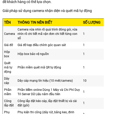
để khách hàng có thể lựa chọn.
Giải pháp sử dụng camera nhận diện và quét mã tự động
TÊN
THÔNG TIN NÊN BIẾT
SỐ LƯỢNG
Camera vừa nhìn rõ quá trình đóng gói, vừa
Camera
nhìn rõ chi tiết mã vận đơn chi tiết từng con
1
số
Giá đỡ
Giá đỡ kẹp điều chỉnh góc quan sát
1
Hộp
Hộp box bảo vệ nguồn
1
box
Quét
mã tự
Phần mềm quét mã QR tự động
1
động
Dây
Dây cáp mạng tín hiệu (10 mét/camera)
10
cáp
Phần
Phần Mềm online Dùng 1 Máy và Chi Phí Duy
1
mềm
Trì Server Dữ Liệu năm đầu tiên
Công
Công lắp đặt kéo cáp, lắp đặt thiết bị và cài
1
lắp đặt
đặt (gói)
Phụ
Phụ kiện thi công (dây rút, băng keo, đinh