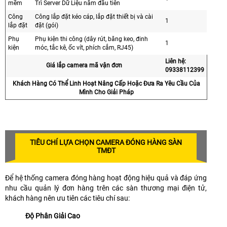
mềm
Trì Server Dữ Liệu năm đầu tiên
Công
Công lắp đặt kéo cáp, lắp đặt thiết bị và cài
1
lắp đặt
đặt (gói)
Phụ
Phụ kiện thi công (dây rút, băng keo, đinh
1
kiện
móc, tắc kê, ốc vít, phích cắm, RJ45)
Liên hệ:
Giá lắp camera mã vận đơn
09338112399
Khách Hàng Có Thể Linh Hoạt Nâng Cấp Hoặc Đưa Ra Yêu Cầu Của
Mình Cho Giải Pháp
TIÊU CHÍ LỰA CHỌN CAMERA ĐÓNG HÀNG SÀN
TMĐT
Để hệ thống camera đóng hàng hoạt động hiệu quả và đáp ứng
nhu cầu quản lý đơn hàng trên các sàn thương mại điện tử,
khách hàng nên ưu tiên các tiêu chí sau:
Độ Phân Giải Cao