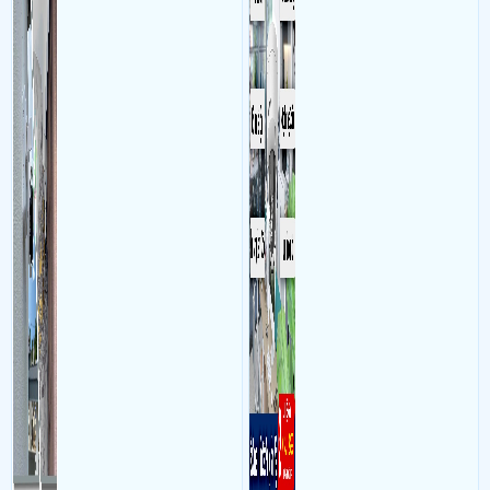
sát quá trình làm việc của
nhân viên, bảo vệ tài sản,
theo dõi an ninh trong thời
gian thực qua điện thoại
hoặc máy tính từ xa