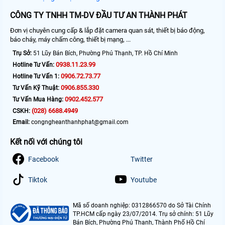
CÔNG TY TNHH TM-DV ĐẦU TƯ AN THÀNH PHÁT
Đơn vị chuyên cung cấp & lắp đặt camera quan sát, thiết bị báo động,
báo cháy, máy chấm công, thiết bị mạng, ...
Trụ Sở:
51 Lũy Bán Bích, Phường Phú Thạnh, TP. Hồ Chí Minh
0938.11.23.99
Hotline Tư Vấn:
0906.72.73.77
Hotline Tư Vấn 1:
0906.855.330
Tư Vấn Kỹ Thuật:
0902.452.577
Tư Vấn Mua Hàng:
(028) 6688.4949
CSKH:
Email:
congngheanthanhphat@gmail.com
Kết nối với chúng tôi
Facebook
Twitter
Tiktok
Youtube
Mã số doanh nghiệp: 0312866570 do Sở Tài Chính
TP.HCM cấp ngày 23/07/2014. Trụ sở chính: 51 Lũy
Bán Bích, Phường Phú Thạnh, Thành Phố Hồ Chí