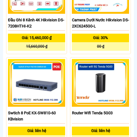
Đầu Ghi 8 Kênh 4K Hikvision DS-
Camera Dưới Nước Hikvision DS-
7208HTHI-K2
2XC6245G0-L
Giá: 15,460,000 ₫
Giá: 30%
15,660,000 ₫
00 ₫
Swtich 8 PoE KX-SW810-60
Router Wifi Tenda 5G03
KBvision
Giá: liên hệ
Giá: liên hệ