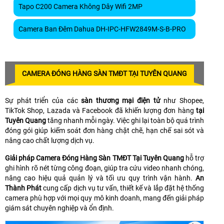
Tapo C200 Camera Không Dây Wifi 2MP
Camera Ban Đêm Dahua DH-IPC-HFW2849M-S-B-PRO
CAMERA ĐÓNG HÀNG SÀN TMĐT TẠI TUYÊN QUANG
Sự phát triển của các
sàn thương mại điện tử
như Shopee,
TikTok Shop, Lazada và Facebook đã khiến lượng đơn hàng
tại
Tuyên Quang
tăng nhanh mỗi ngày. Việc ghi lại toàn bộ quá trình
đóng gói giúp kiếm soát đơn hàng chặt chẽ, hạn chế sai sót và
nâng cao chất lượng dịch vụ.
Giải pháp Camera Đóng Hàng Sàn TMĐT Tại Tuyên Quang
hỗ trợ
ghi hình rõ nét từng công đoạn, giúp tra cứu video nhanh chóng,
nâng cao hiệu quả quản lý và tối ưu quy trình vận hành.
An
Thành Phát
cung cấp dịch vụ tư vấn, thiết kế và lắp đặt hệ thống
camera phù hợp với mọi quy mô kinh doanh, mang đến giải pháp
giám sát chuyên nghiệp và ổn định.