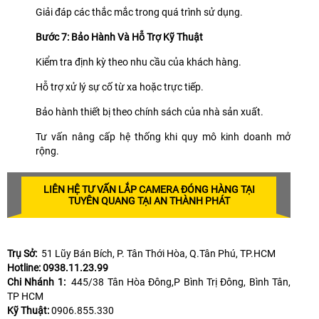
Giải đáp các thắc mắc trong quá trình sử dụng.
Bước 7: Bảo Hành Và Hỗ Trợ Kỹ Thuật
Kiểm tra định kỳ theo nhu cầu của khách hàng.
Hỗ trợ xử lý sự cố từ xa hoặc trực tiếp.
Bảo hành thiết bị theo chính sách của nhà sản xuất.
Tư vấn nâng cấp hệ thống khi quy mô kinh doanh mở
rộng.
LIÊN HỆ TƯ VẤN LẮP CAMERA ĐÓNG HÀNG TẠI
TUYÊN QUANG TẠI AN THÀNH PHÁT
Trụ Sở:
51 Lũy Bán Bích, P. Tân Thới Hòa, Q.Tân Phú, TP.HCM
Hotline: 0938.11.23.99
Chi Nhánh 1:
445/38 Tân Hòa Đông,P Bình Trị Đông, Bình Tân,
TP HCM
Kỹ Thuật:
0906.855.330