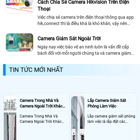
Cách Chia Sẻ Camera Hikvision Trên Điện
nhanh mỗi ngày
Thoại
Việc chia sẻ camera trên điện thoại thông qua app
hik,connect thì là điều khá là khó khăn, vậy nên
bạn hãy tham khảo ngay bài viết cách chia sẻ
camera hikvision trên điện thoại bài viết này rất dễ
Camera Giám Sát Ngoài Trời
dàng làm theo thì bạn hãy đọc kỹ càng nhất có thể
Ngày nay việc bảo vệ an ninh luôn là vấn đề cấp
bách đối với mỗi người chúng ta và camera giám
sát là một trong những giải pháp giúp ta xem được
mọi hoạt động diễn ra và ghi lại để xem khi cần
TIN TỨC MỚI NHẤT
thiết
Camera Trong Nhà Và
Lắp Camera Giám Sát
Camera Ngoài Trời Khác
Phòng Làm Việc
Nhau Như Thế Nào
Camera Trong Nhà Và
Lắp camera giám sát phòng
Camera Ngoài Trời Khác
làm việc là lắp đặt các
Nhau ở tính năng chống
camera ghi hình ảnh sắc nét
nước và chống bụi của
và âm thanh trong phòng
camera
làm việc với mục đích giám