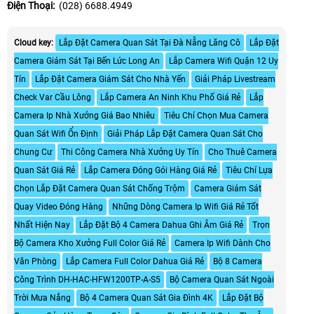
Điện Thoại:
(028) 6688.4949
Cloud key:
Lắp Đặt Camera Quan Sát Tại Đà Nẵng Lăng Cô
Lắp Đặt
Camera Giám Sát Tại Bến Lức Long An
Lắp Camera Wifi Quận 12 Uy
Tín
Lắp Đặt Camera Giám Sát Cho Nhà Yến
Giải Pháp Livestream
Check Var Cầu Lông
Lắp Camera An Ninh Khu Phố Giá Rẻ
Lắp
Camera Ip Nhà Xưởng Giá Bao Nhiêu
Tiêu Chí Chọn Mua Camera
Quan Sát Wifi Ổn Định
Giải Pháp Lắp Đặt Camera Quan Sát Cho
Chung Cư
Thi Công Camera Nhà Xưởng Uy Tín
Cho Thuê Camera
Quan Sát Giá Rẻ
Lắp Camera Đóng Gói Hàng Giá Rẻ
Tiêu Chí Lựa
Chọn Lắp Đặt Camera Quan Sát Chống Trộm
Camera Giám Sát
Quay Video Đóng Hàng
Những Dòng Camera Ip Wifi Giá Rẻ Tốt
Nhất Hiện Nay
Lắp Đặt Bộ 4 Camera Dahua Ghi Âm Giá Rẻ
Trọn
Bộ Camera Kho Xưởng Full Color Giá Rẻ
Camera Ip Wifi Dành Cho
Văn Phòng
Lắp Camera Full Color Dahua Giá Rẻ
Bộ 8 Camera
Công Trình DH-HAC-HFW1200TP-A-S5
Bộ Camera Quan Sát Ngoài
Trời Mưa Nắng
Bộ 4 Camera Quan Sát Gia Đình 4K
Lắp Đặt Bộ