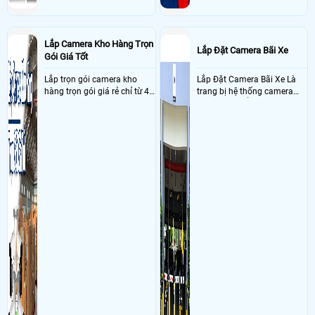
Lắp Camera Kho Hàng Trọn
Lắp Đặt Camera Bãi Xe
Gói Giá Tốt
Lắp trọn gói camera kho
Lắp Đặt Camera Bãi Xe Là
hàng trọn gói giá rẻ chỉ từ 4
trang bị hệ thống camera
triệu đồng sở hữu ngày trọn
nhận diện biển số tại khu
bộ gồm 4 camera, 1 đầu ghi
vực cổng của các bãi giữ xe
hình, ổ cứng, switch mang
kết hợp với phần mềm quản
đến giải pháp giám sát kho
lý để ghi nhận lượt xe ra vào
hàng 24/7 ổn định với độ
chụp hình thông tin xe và
sắc nét cao
biển số lưu trực tiếp về máy
tinh trạm để nhân viên tiện
đối soát, tính tiền xe xe ra
khỏi bãi