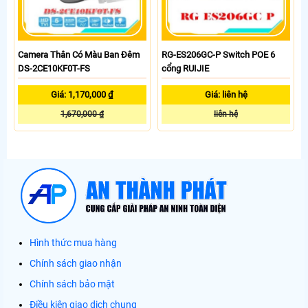
Camera Thân Có Màu Ban Đêm
RG-ES206GC-P Switch POE 6
DS-2CE10KF0T-FS
cổng RUIJIE
Giá: 1,170,000 ₫
Giá: liên hệ
1,670,000 ₫
liên hệ
Hình thức mua hàng
Chính sách giao nhận
Chính sách bảo mật
Điều kiện giao dịch chung