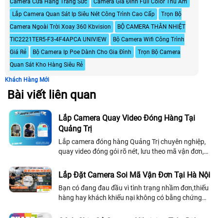
Camera Cửa Hàng Trang Sức
Camera Gia Đình Full Color Thu Âm
Lắp Camera Quan Sát Ip Siêu Nét Công Trình Cao Cấp
Trọn Bộ
Camera Ngoài Trời Xoay 360 Kbvision
BỘ CAMERA THÂN NHIỆT
TIC2221TER5-F3-4F4APCA UNIVIEW
Bộ Camera Wifi Công Trình
Giá Rẻ
Bộ Camera Ip Poe Dành Cho Gia Đình
Trọn Bộ Camera
Quan Sát Kho Hàng Siêu Rẻ
Khách Hàng Mới
Bài viết liên quan
Lắp Camera Quay Video Đóng Hàng Tại
Quảng Trị
Lắp camera đóng hàng Quảng Trị chuyên nghiệp,
quay video đóng gói rõ nét, lưu theo mã vận đơn,
hỗ trợ tra cứu nhanh và xử lý khiếu nại hiệu quả
Lắp Đặt Camera Soi Mã Vận Đơn Tại Hà Nội
Bạn có đang đau đầu vì tình trạng nhầm đơn,thiếu
hàng hay khách khiếu nại không có bằng chứng
đối soát? Đây là vấn đề mà rất nhiều shop online
tại Hà Nội đang gặp phải khi số lượng đơn tăng