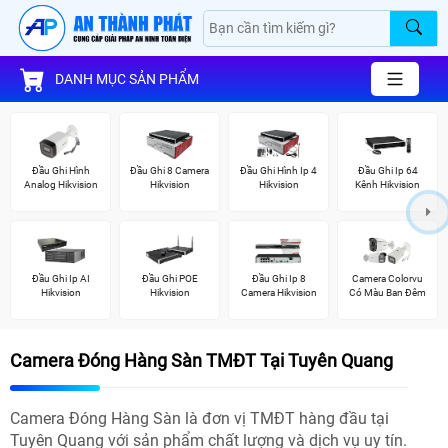
DANH MỤC SẢN PHẨM
Đầu Ghi Hình
Đầu Ghi 8 Camera
Đầu Ghi Hình Ip 4
Đầu Ghi Ip 64
Analog Hikvision
Hikvision
Hikvision
Kênh Hikvision
Đầu Ghi Ip AI
Đầu Ghi POE
Đầu Ghi Ip 8
Camera Colorvu
Hikvision
Hikvision
Camera Hikvision
Có Màu Ban Đêm
Camera Đóng Hàng Sàn TMĐT Tại Tuyên Quang
Camera Đóng Hàng Sàn là đơn vị TMĐT hàng đầu tại
Tuyên Quang với sản phẩm chất lượng và dịch vụ uy tín.