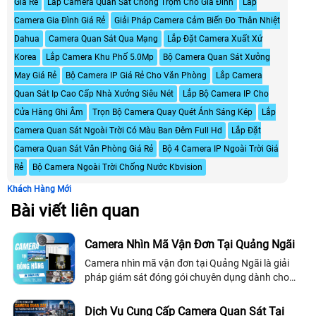
Giá Rẻ
Lắp Camera Quan Sát Chống Trộm Cho Gia Đình
Lắp
Camera Gia Đình Giá Rẻ
Giải Pháp Camera Cảm Biến Đo Thân Nhiệt
Dahua
Camera Quan Sát Qua Mạng
Lắp Đặt Camera Xuất Xứ
Korea
Lắp Camera Khu Phố 5.0Mp
Bộ Camera Quan Sát Xưởng
May Giá Rẻ
Bộ Camera IP Giá Rẻ Cho Văn Phòng
Lắp Camera
Quan Sát Ip Cao Cấp Nhà Xưởng Siêu Nét
Lắp Bộ Camera IP Cho
Cửa Hàng Ghi Âm
Trọn Bộ Camera Quay Quét Ánh Sáng Kép
Lắp
Camera Quan Sát Ngoài Trời Có Màu Ban Đêm Full Hd
Lắp Đặt
Camera Quan Sát Văn Phòng Giá Rẻ
Bộ 4 Camera IP Ngoài Trời Giá
Rẻ
Bộ Camera Ngoài Trời Chống Nước Kbvision
Khách Hàng Mới
Bài viết liên quan
Camera Nhìn Mã Vận Đơn Tại Quảng Ngãi
Camera nhìn mã vận đơn tại Quảng Ngãi là giải
pháp giám sát đóng gói chuyên dụng dành cho
shop online, kho hàng và doanh nghiệp thương
mại điện tử
Dịch Vụ Cung Cấp Camera Quan Sát Tại