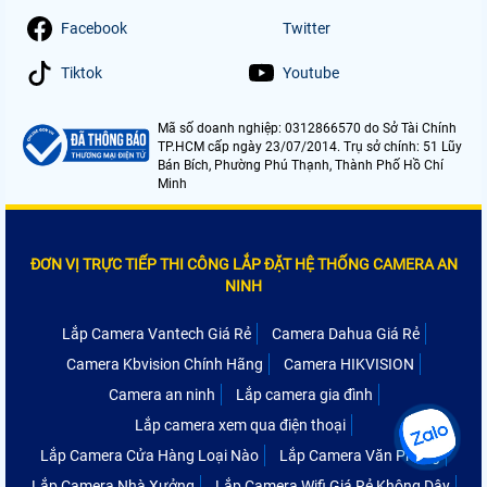
Facebook
Twitter
Tiktok
Youtube
Mã số doanh nghiệp: 0312866570 do Sở Tài Chính
TP.HCM cấp ngày 23/07/2014. Trụ sở chính: 51 Lũy
Bán Bích, Phường Phú Thạnh, Thành Phố Hồ Chí
Minh
ĐƠN VỊ TRỰC TIẾP THI CÔNG LẮP ĐẶT HỆ THỐNG CAMERA AN
NINH
Lắp Camera Vantech Giá Rẻ
Camera Dahua Giá Rẻ
Camera Kbvision Chính Hãng
Camera HIKVISION
Camera an ninh
Lắp camera gia đình
Lắp camera xem qua điện thoại
Lắp Camera Cửa Hàng Loại Nào
Lắp Camera Văn Phòng
Lắp Camera Nhà Xưởng
Lắp Camera Wifi Giá Rẻ Không Dây