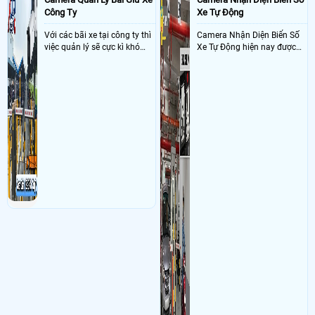
Công Ty
Xe Tự Động
Với các bãi xe tại công ty thì
Camera Nhận Diện Biển Số
việc quản lý sẽ cực kì khó
Xe Tự Động hiện nay được
khăn vậy nên việc áp dụng
ứng dụng rộng rãi ở nhiều
camera quản lý bãi xe thông
nơi như bãi giữ xe, dẫy trọ,
minh sẽ giúp bãi giữ xe tại
tòa nhà, chung cư, các công
công ty giải quyết nhanh
ty và xí nghiệp giúp quản lý
được các vấn đề tồn đọng
xe ra , vào chính xác nhờ
trong việc quản lý bãi xe thủ
công nghê AI thông minh
công
nhận diện và dọc biển số xe
hạn chế sai sót mà trộm cắp
xe