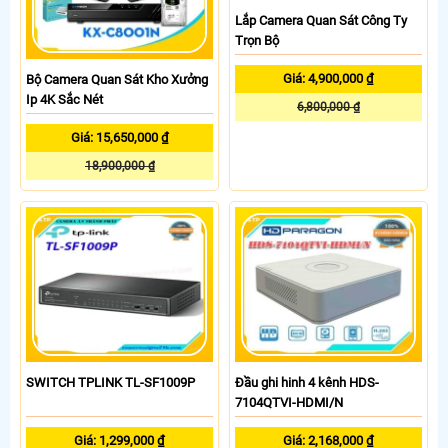
Lắp Camera Quan Sát Công Ty
Trọn Bộ
Giá: 4,900,000 ₫
Bộ Camera Quan Sát Kho Xưởng
Ip 4K Sắc Nét
6,800,000 ₫
Giá: 15,650,000 ₫
18,900,000 ₫
SWITCH TPLINK TL-SF1009P
Đầu ghi hinh 4 kênh HDS-
7104QTVI-HDMI/N
Giá: 1,299,000 ₫
Giá: 2,168,000 ₫