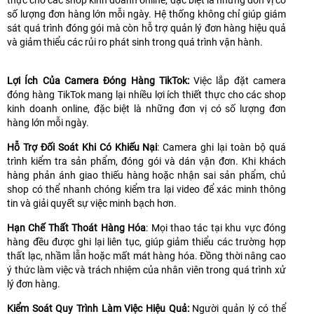
thực cho các shop kinh doanh online, đặc biệt là những đơn vị có
số lượng đơn hàng lớn mỗi ngày. Hệ thống không chỉ giúp giám
sát quá trình đóng gói mà còn hỗ trợ quản lý đơn hàng hiệu quả
và giảm thiểu các rủi ro phát sinh trong quá trình vận hành.
Lợi Ích Của Camera Đóng Hàng TikTok:
Việc lắp đặt camera
đóng hàng TikTok mang lại nhiều lợi ích thiết thực cho các shop
kinh doanh online, đặc biệt là những đơn vị có số lượng đơn
hàng lớn mỗi ngày.
Hỗ Trợ Đối Soát Khi Có Khiếu Nại
: Camera ghi lại toàn bộ quá
trình kiểm tra sản phẩm, đóng gói và dán vận đơn. Khi khách
hàng phản ánh giao thiếu hàng hoặc nhận sai sản phẩm, chủ
shop có thể nhanh chóng kiểm tra lại video để xác minh thông
tin và giải quyết sự việc minh bạch hơn.
Hạn Chế Thất Thoát Hàng Hóa
: Mọi thao tác tại khu vực đóng
hàng đều được ghi lại liên tục, giúp giảm thiểu các trường hợp
thất lạc, nhầm lẫn hoặc mất mát hàng hóa. Đồng thời nâng cao
ý thức làm việc và trách nhiệm của nhân viên trong quá trình xử
lý đơn hàng.
Kiểm Soát Quy Trình Làm Việc Hiệu Quả:
Người quản lý có thể