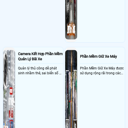
Camera Kết Hợp Phần Mềm
Phần Mềm Giữ Xe Máy
Quản Lý Bãi Xe
Quản lý thủ công dễ phát
Phần Mềm Giữ Xe Máy được
sinh nhầm thẻ, sai biển số và
sử dụng rộng rãi trong các
khó đối soát doanh thu
bãi xe máy với nhiệm vụ
kiểm soát xe được gởi trong
bãi theo biển số xe với khả
năng kết nối với camera
nhận điện biển số xe máy tự
động chính xát giúp ghi
nhận hình ảnh đảm bảo
nhìn rỏ biển số khi xe ra vào
bãi