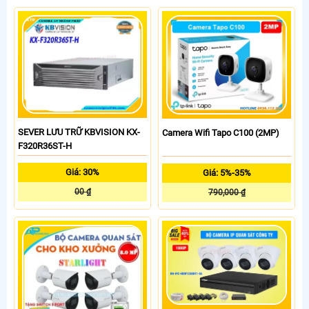
SEVER LƯU TRỮ KBVISION KX-
Camera Wifi Tapo C100 (2MP)
F320R36ST-H
Giá: 30%
Giá: 5%-35%
00 ₫
790,000 ₫