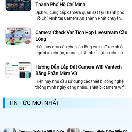
Thành Phố Hồ Chí Minh
Dịch vụ cung cấp camera quan sát tại Thành phố
Hồ Chí Minh tại Camera An Thành Phát chuyên
cung cấp những dòng camera và sẩn phẩm thiết
bị giám sát công nghệ mới chính hãng
Camera Check Var Tích Hợp Livestream Cầu
Lông
Hiện nay nhu cầu chơi cầu lông cực kì được nhiều
người ưa chuộn, mang lại rất nhiểu lợi ích cho sức
khỏe và các sân cầu lông muốn thu hút thêm
người dùng có thể triễn khai giải pháp camera
Hướng Dẫn Lắp Đặt Camera Wifi Vantech
check var tích hợp livestream cầu lông, có thể xem
Bằng Phần Mềm V3
lại khoảnh khắc, tải video trực tiếp, thêm vào có
Hiện nay nhu cầu sử dụng các thiết bị công nghệ
thể livestream trực tiếp trên mạng xã hội
thông minh ngày càng nhiều. Thiết bị camera wifi
vantech là sản phẩm mới của thương hiệu vantech
với thiết kế nhỏ gọn tinh tế chỉ...
TIN TỨC MỚI NHẤT
Camera Quản Lý Bãi Giữ Xe
Camera Nhận Diện Biển Số