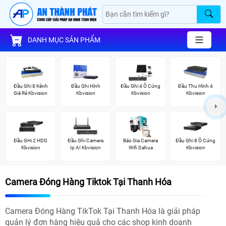
DANH MỤC SẢN PHẨM
Đầu Ghi 8 Kênh
Đầu Ghi Hình
Đầu Ghi 4 Ổ Cứng
Đầu Thu Hình 4
Giá Rẻ Kbvision
Kbvision
Kbvision
Kbvision
Đầu GHi 2 HDD
Đầu Ghi Camera
Báo Gia Camera
Đầu Ghi 8 Ổ Cứng
Kbvision
Ip AI Kbvision
Wifi Dahua
Kbvision
Camera Đóng Hàng Tiktok Tại Thanh Hóa
Camera Đóng Hàng TikTok Tại Thanh Hóa là giải pháp
quản lý đơn hàng hiệu quả cho các shop kinh doanh