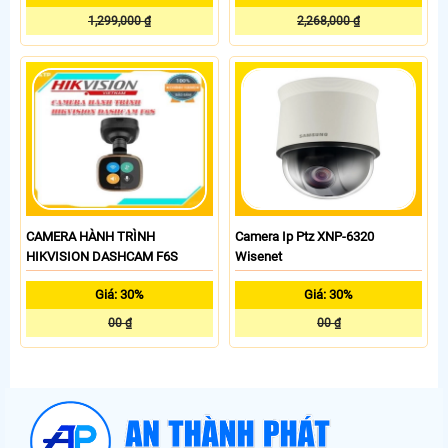
1,299,000 ₫
2,268,000 ₫
CAMERA HÀNH TRÌNH
Camera Ip Ptz XNP-6320
HIKVISION DASHCAM F6S
Wisenet
Giá: 30%
Giá: 30%
00 ₫
00 ₫