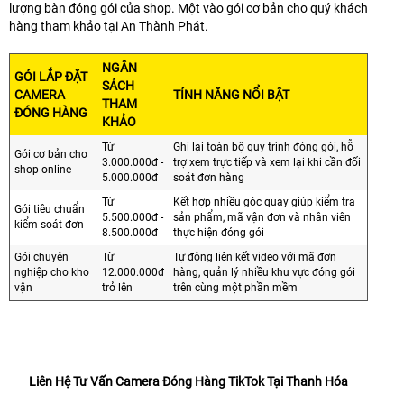
lượng bàn đóng gói của shop. Một vào gói cơ bản cho quý khách
hàng tham khảo tại An Thành Phát.
NGÂN
GÓI LẮP ĐẶT
SÁCH
CAMERA
TÍNH NĂNG NỔI BẬT
THAM
ĐÓNG HÀNG
KHẢO
Từ
Ghi lại toàn bộ quy trình đóng gói, hỗ
Gói cơ bản cho
3.000.000đ -
trợ xem trực tiếp và xem lại khi cần đối
shop online
5.000.000đ
soát đơn hàng
Từ
Kết hợp nhiều góc quay giúp kiểm tra
Gói tiêu chuẩn
5.500.000đ -
sản phẩm, mã vận đơn và nhân viên
kiểm soát đơn
8.500.000đ
thực hiện đóng gói
Gói chuyên
Từ
Tự động liên kết video với mã đơn
nghiệp cho kho
12.000.000đ
hàng, quản lý nhiều khu vực đóng gói
vận
trở lên
trên cùng một phần mềm
Liên Hệ Tư Vấn Camera Đóng Hàng TikTok Tại Thanh Hóa