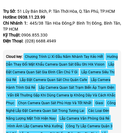
Trụ Sở:
51 Lũy Bán Bích, P. Tân Thới Hòa, Q.Tân Phú, TP.HCM
Hotline: 0938.11.23.99
Chi Nhánh 1:
445/38 Tân Hòa Đông,P Bình Trị Đông, Bình Tân,
TP HCM
Kỹ Thuật:
0906.855.330
Điện Thoại:
(028) 6688.4949
Cloud key:
Chương Trình Lì Xì Đầu Năm Nhành Tay Kẻo Hết
Hướng
Dẫn Thay Đổi Mật Khẩu Camera Quan Sát Đầu Ghi Hik Vision
Lắp
Đặt Camera Quan Sát Gia Đình Cần Chú Ý Gì
Lắp Camera Siêu Thị
Giá Rẻ
Lắp Đặt Camera Quan Sát Cho Quán Cafe
Lắp Camera
Hành Trình Giá Rẻ
Lắp Camera Quan Sát Trạm Biến Áp Trạm Điện
Vấn Đề Thường Gặp Khi Dùng Camera Ip Không Dây Và Cách Khắc
Phục
Chọn Camera Quan Sát Phù Hợp Và Tốt Nhất
Giasi
Công
Nghệ Lắp Đặt Camera Quan Sát Trong Tương Lai
Các Loại Đèn
Năng Lượng Mặt Trời Hiện Nay
Lắp Camera Văn Phòng Giá Rẻ
Hình Ảnh Lắp Camera Nhà Xưởng
Công Ty Lắp Camera Quận 3