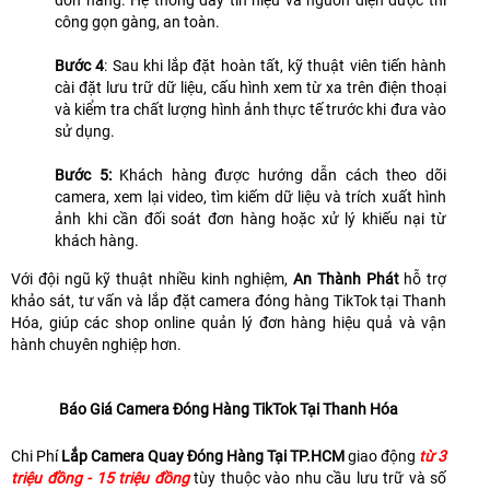
đơn hàng. Hệ thống dây tín hiệu và nguồn điện được thi
công gọn gàng, an toàn.
Bước 4
: Sau khi lắp đặt hoàn tất, kỹ thuật viên tiến hành
cài đặt lưu trữ dữ liệu, cấu hình xem từ xa trên điện thoại
và kiểm tra chất lượng hình ảnh thực tế trước khi đưa vào
sử dụng.
Bước 5:
Khách hàng được hướng dẫn cách theo dõi
camera, xem lại video, tìm kiếm dữ liệu và trích xuất hình
ảnh khi cần đối soát đơn hàng hoặc xử lý khiếu nại từ
khách hàng.
Với đội ngũ kỹ thuật nhiều kinh nghiệm,
An Thành Phát
hỗ trợ
khảo sát, tư vấn và lắp đặt camera đóng hàng TikTok tại Thanh
Hóa, giúp các shop online quản lý đơn hàng hiệu quả và vận
hành chuyên nghiệp hơn.
Báo Giá Camera Đóng Hàng TikTok Tại Thanh Hóa
Chi Phí
Lắp Camera Quay Đóng Hàng Tại TP.HCM
giao động
từ 3
triệu đồng - 15 triệu đồng
tùy thuộc vào nhu cầu lưu trữ và số