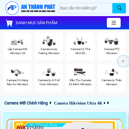
DANH MỤC SẢN PHẨM
Lắp Camea Wifi
Camera Auto
Camera Có Thẻ
Camera PTZ
Hikvision 2K
Traking Hikvision
Nhớ SD
Hikvision
HIKVISION
Camera Có Hàng
Camera Ip AI Full
Đầu Thu Camera
Camera Ip Thân
Rào Ảo Hikvision
Color Hikvision
32 Kênh Hikvision
Hikvision
Camera Wifi Chính Hãng
Camera Hikvision Ultra 4K