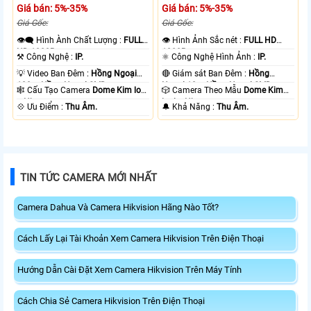
Giá bán: 5%-35%
Giá bán: 5%-35%
Giá Gốc:
Giá Gốc:
👁️‍🗨 Hình Ành Chất Lượng :
FULL
👁 Hình Ảnh Sắc nét :
FULL HD
HD 1080P .
1080P .
⚒ Công Nghệ :
IP.
⚛️ Công Nghệ Hình Ảnh :
IP.
💡 Video Ban Đêm :
Hồng Ngoại
🔴 Giám sát Ban Đêm :
Hồng
100m Hồng Ngoại SMD.
Ngoại 10m Hồng Ngoại SMD.
🕸️ Cấu Tạo Camera
Dome Kim loại
🎲 Camera Theo Mẫu
Dome Kim
+ Nhựa.
loại + Nhựa.
️💠 Ưu Điểm :
Thu Âm.
️🔔 Khả Năng :
Thu Âm.
TIN TỨC CAMERA MỚI NHẤT
Camera Dahua Và Camera Hikvision Hãng Nào Tốt?
Cách Lấy Lại Tài Khoản Xem Camera Hikvision Trên Điện Thoại
Hướng Dẫn Cài Đặt Xem Camera Hikvision Trên Máy Tính
Cách Chia Sẻ Camera Hikvision Trên Điện Thoại