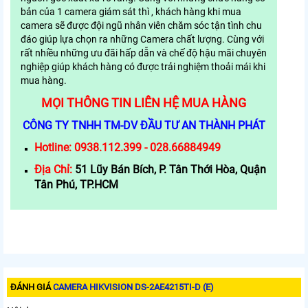
bản của 1 camera giám sát thì , khách hàng khi mua
camera sẽ được đội ngũ nhân viên chăm sóc tận tình chu
đáo giúp lựa chọn ra những Camera chất lượng. Cùng với
rất nhiều những ưu đãi hấp dẫn và chế độ hậu mãi chuyên
nghiệp giúp khách hàng có được trải nghiệm thoải mái khi
mua hàng.
MỌI THÔNG TIN LIÊN HỆ MUA HÀNG
CÔNG TY TNHH TM-DV ĐẦU TƯ AN THÀNH PHÁT
Hotline:
0938.112.399 - 028.66884949
Địa Chỉ:
51 Lũy Bán Bích, P. Tân Thới Hòa, Quận
Tân Phú, TP.HCM
ĐÁNH GIÁ
CAMERA HIKVISION DS-2AE4215TI-D (E)