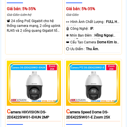
Giá bán: 5%-35%
Giá bán: 5%-35%
Giá Gốc: Liên hệ
Giá Gốc:
📽 24 cổng PoE Gigabit cho hệ
️👀 Hình Ành Chất Lượng :
FULL HD
thống camera mạng, 2 cổng uplink
1080P .
🤖️ Công Nghệ :
IP.
RJ45 và 2 cổng quang Gigabit tốc
độ cao, Tổng công suất PoE 370W
❃ Nhìn Ban Đêm :
Hồng Ngoại
cấp nguồn nhiều thiết bị.
10m Hồng Ngoại SMD.
👑 Cấu Tạo Camera
Dome Kim loại
+ Nhựa.
️💮 Ưu Điểm :
Thu Âm.
C
C
Amera HIKVISION DS-
Amera Speed Dome DS-
2DE4225IWG1-EHUN 2MP
2DE4225IWG1-E Zoom 25X