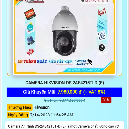
CAMERA HIKVISION DS-2AE4215TI-D (E)
Giá Khuyến Mãi:
7,980,000 ₫
(+ VAT 8%)
31%
Giá Niêm Yết:11,630,000 ₫
Thương Hiệu
Hikvision
Ngày Đăng
7/14/2023 11:54:25 AM
Camera An Ninh DS-2AE4215TI-D (E) là một Camera chất lượng cao với