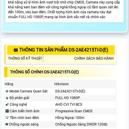
khả năng xử lý hình ảnh vượt trội nhờ chip CMOS. Camera này cung cấp
khả năng xem ban đêm với công nghệ hồng ngoại có tầm quan sát lên
đến 100m, vào ban đêm. Chất lượng hình ảnh của camera này đạt
chuẩn FULL HD 1080P, mang lại hình ảnh sắc nét và chính xác
📖 THÔNG TIN SẢN PHẨM DS-2AE4215TI-D(E)
THÔNG SỐ KỸ THUẬT
CHÍNH SÁCH BẢO HÀNH
THÔNG SỐ CHÍNH DS-2AE4215TI-D(E)
Hãng
Hikvision
⚙ Model Camera Quan Sát
DS-2AE4215TI-D(E)
☀️ Độ phân giải
FULL HD 1080P
🌠 Công nghệ
AHD CVI TVI BCS
🎛 Cảm biến hình ảnh
Progressive Scan CMOS
💡 Tầm nhìn ban đêm
Hồng Ngoại 100m
₩ Chống ngược sáng
Chống Ngược Sáng DWDR 120db