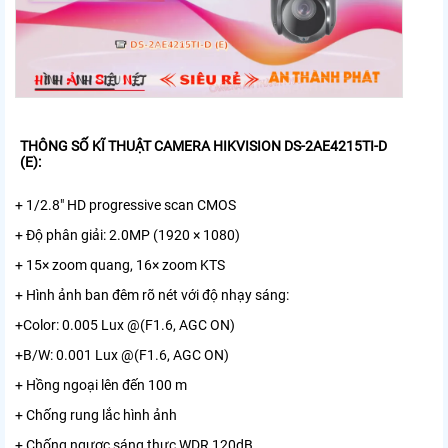
THÔNG SỐ KĨ THUẬT CAMERA HIKVISION DS-2AE4215TI-D
(E):
+ 1/2.8" HD progressive scan CMOS
+ Độ phân giải: 2.0MP (1920 × 1080)
+ 15× zoom quang, 16× zoom KTS
+ Hình ảnh ban đêm rõ nét với độ nhạy sáng:
+Color: 0.005 Lux @(F1.6, AGC ON)
+B/W: 0.001 Lux @(F1.6, AGC ON)
+ Hồng ngoại lên đến 100 m
+ Chống rung lắc hình ảnh
+ Chống ngược sáng thực WDR 120dB