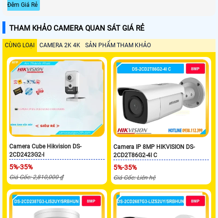
Đêm Giá Rẻ
THAM KHẢO CAMERA QUAN SÁT GIÁ RẺ
CÙNG LOẠI
CAMERA 2K 4K
SẢN PHẨM THAM KHẢO
Camera Cube Hikvision DS-
Camera IP 8MP HIKVISION DS-
2CD2423G2-I
2CD2T86G2-4I C
5%-35%
5%-35%
Giá Gốc: 2,810,000 ₫
Giá Gốc: Liên hệ