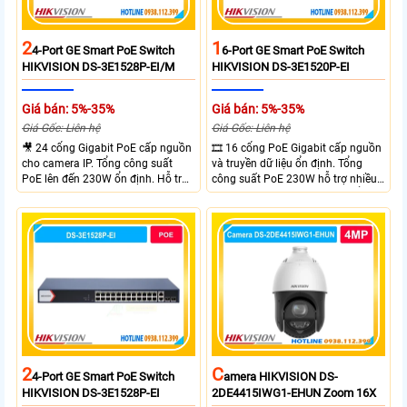
2
1
4-Port GE Smart PoE Switch
6-Port GE Smart PoE Switch
HIKVISION DS-3E1528P-EI/M
HIKVISION DS-3E1520P-EI
Giá bán: 5%-35%
Giá bán: 5%-35%
Giá Gốc: Liên hệ
Giá Gốc: Liên hệ
🎥 24 cổng Gigabit PoE cấp nguồn
🎞 16 cổng PoE Gigabit cấp nguồn
cho camera IP. Tổng công suất
và truyền dữ liệu ổn định. Tổng
PoE lên đến 230W ổn định. Hỗ trợ
công suất PoE 230W hỗ trợ nhiều
truyền PoE xa đến 300 mét. Băng
thiết bị cùng lúc. Tốc độ chuyển
thông chuyển mạch đạt 68 Gbps
mạch 68Gbps đảm bảo hiệu suất
mạnh mẽ.
cao ổn định. Hỗ trợ truyền PoE xa
lên đến 300m cho hệ thống
camera.
2
C
4-Port GE Smart PoE Switch
Amera HIKVISION DS-
HIKVISION DS-3E1528P-EI
2DE4415IWG1-EHUN Zoom 16X