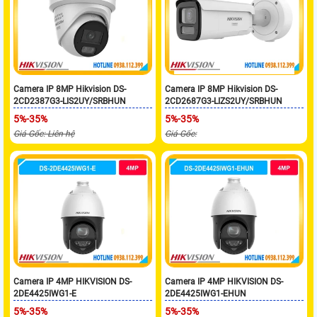
Camera IP 8MP Hikvision DS-
Camera IP 8MP Hikvision DS-
2CD2387G3-LIS2UY/SRBHUN
2CD2687G3-LIZS2UY/SRBHUN
5%-35%
5%-35%
Giá Gốc: Liên hệ
Giá Gốc:
Camera IP 4MP HIKVISION DS-
Camera IP 4MP HIKVISION DS-
2DE4425IWG1-E
2DE4425IWG1-EHUN
5%-35%
5%-35%