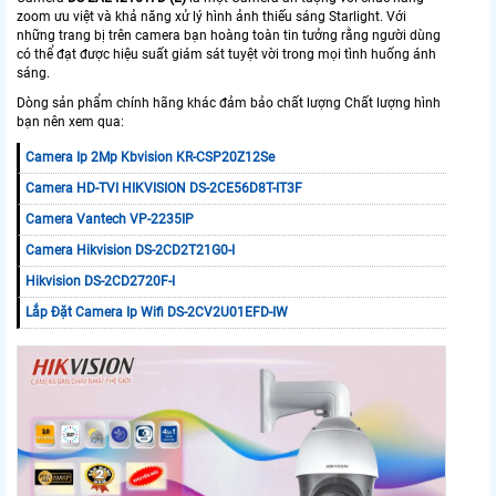
zoom ưu việt và khả năng xử lý hình ảnh thiếu sáng Starlight. Với
những trang bị trên camera bạn hoàng toàn tin tưởng rằng người dùng
có thể đạt được hiệu suất giám sát tuyệt vời trong mọi tình huống ánh
sáng.
Dòng sản phẩm chính hãng khác đảm bảo chất lượng Chất lượng hình
bạn nên xem qua:
Camera Ip 2Mp Kbvision KR-CSP20Z12Se
Camera HD-TVI HIKVISION DS-2CE56D8T-IT3F
Camera Vantech VP-2235IP
Camera Hikvision DS-2CD2T21G0-I
Hikvision DS-2CD2720F-I
Lắp Đặt Camera Ip Wifi DS-2CV2U01EFD-IW