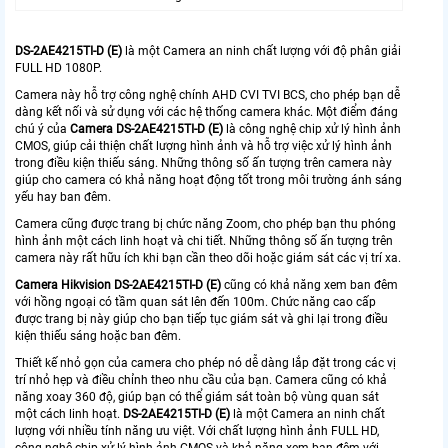
DS-2AE4215TI-D (E)
là một Camera an ninh chất lượng với độ phân giải
FULL HD 1080P.
Camera này hỗ trợ công nghệ chính AHD CVI TVI BCS, cho phép bạn dễ
dàng kết nối và sử dụng với các hệ thống camera khác. Một điểm đáng
chú ý của
Camera
D
S-2AE4215TI-D (E)
là công nghệ chip xử lý hình ảnh
CMOS, giúp cải thiện chất lượng hình ảnh và hỗ trợ việc xử lý hình ảnh
trong điều kiện thiếu sáng. Những thông số ấn tượng trên camera này
giúp cho camera có khả năng hoạt động tốt trong môi trường ánh sáng
yếu hay ban đêm.
Camera cũng được trang bị chức năng Zoom, cho phép bạn thu phóng
hình ảnh một cách linh hoạt và chi tiết. Những thông số ấn tượng trên
camera này rất hữu ích khi bạn cần theo dõi hoặc giám sát các vị trí xa.
Camera Hikvision DS-2AE4215TI-D (E)
cũng có khả năng xem ban đêm
với hồng ngoại có tầm quan sát lên đến 100m. Chức năng cao cấp
được trang bị này giúp cho bạn tiếp tục giám sát và ghi lại trong điều
kiện thiếu sáng hoặc ban đêm.
Thiết kế nhỏ gọn của camera cho phép nó dễ dàng lắp đặt trong các vị
trí nhỏ hẹp và điều chỉnh theo nhu cầu của bạn. Camera cũng có khả
năng xoay 360 độ, giúp bạn có thể giám sát toàn bộ vùng quan sát
một cách linh hoạt.
DS-2AE4215TI-D (E)
là một Camera an ninh chất
lượng với nhiều tính năng ưu việt. Với chất lượng hình ảnh FULL HD,
công nghệ chip xử lý hình ảnh CMOS và khả năng xem ban đêm với