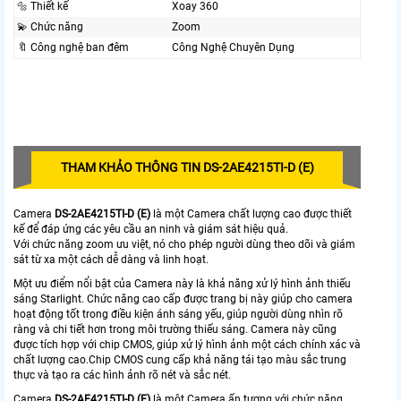
🔩 Thiết kế
Xoay 360
💫 Chức năng
Zoom
🔖 Công nghệ ban đêm
Công Nghệ Chuyên Dụng
THAM KHẢO THÔNG TIN DS-2AE4215TI-D (E)
Camera
DS-2AE4215TI-D (E)
là một Camera chất lượng cao được thiết
kế để đáp ứng các yêu cầu an ninh và giám sát hiệu quả.
Với chức năng zoom ưu việt, nó cho phép người dùng theo dõi và giám
sát từ xa một cách dễ dàng và linh hoạt.
Một ưu điểm nổi bật của Camera này là khả năng xử lý hình ảnh thiếu
sáng Starlight. Chức năng cao cấp được trang bị này giúp cho camera
hoạt động tốt trong điều kiện ánh sáng yếu, giúp người dùng nhìn rõ
ràng và chi tiết hơn trong môi trường thiếu sáng. Camera này cũng
được tích hợp với chip CMOS, giúp xử lý hình ảnh một cách chính xác và
chất lượng cao.Chip CMOS cung cấp khả năng tái tạo màu sắc trung
thực và tạo ra các hình ảnh rõ nét và sắc nét.
Camera
DS-2AE4215TI-D (E)
là một Camera ấn tượng với chức năng