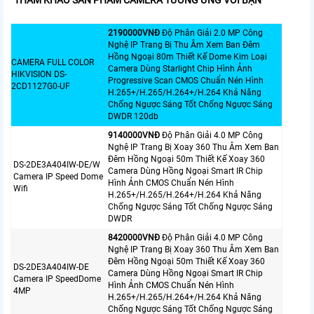
THAM KHẢO SẢN PHẨM CAMERA TƯƠNG ỨNG VỚI BẠN
2190000VNÐ
Độ Phân Giải 2.0 MP Công
Nghệ IP Trang Bị Thu Âm Xem Ban Đêm
Hồng Ngoại 80m Thiết Kế Dome Kim Loại
CAMERA FULL COLOR
Camera Dùng Starlight Chip Hình Ảnh
HIKVISION DS-
Progressive Scan CMOS Chuẩn Nén Hình
2CD1127G0-UF
H.265+/H.265/H.264+/H.264 Khả Năng
Chống Ngược Sáng Tốt Chống Ngược Sáng
DWDR 120db
9140000VNÐ
Độ Phân Giải 4.0 MP Công
Nghệ IP Trang Bị Xoay 360 Thu Âm Xem Ban
Đêm Hồng Ngoại 50m Thiết Kế Xoay 360
DS-2DE3A404IW-DE/W
Camera Dùng Hồng Ngoại Smart IR Chip
Camera IP Speed Dome
Hình Ảnh CMOS Chuẩn Nén Hình
Wifi
H.265+/H.265/H.264+/H.264 Khả Năng
Chống Ngược Sáng Tốt Chống Ngược Sáng
DWDR
8420000VNÐ
Độ Phân Giải 4.0 MP Công
Nghệ IP Trang Bị Xoay 360 Thu Âm Xem Ban
Đêm Hồng Ngoại 50m Thiết Kế Xoay 360
DS-2DE3A404IW-DE
Camera Dùng Hồng Ngoại Smart IR Chip
Camera IP SpeedDome
Hình Ảnh CMOS Chuẩn Nén Hình
4MP
H.265+/H.265/H.264+/H.264 Khả Năng
Chống Ngược Sáng Tốt Chống Ngược Sáng