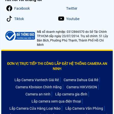
Facebook
Twitter
Tiktok
Youtube
Mã số doanh nghiệp: 0312866570 do Sở Tài Chính
TP.HCM cấp ngày 23/07/2014. Trụ sở chính: 51 Lũy
Bán Bích, Phường Phú Thạnh, Thành Phố Hồ Chí
Minh
ĐƠN VỊ TRỰC TIẾP THI CÔNG LẮP ĐẶT HỆ THỐNG CAMERA AN
NINH
Lắp Camera Vantech Giá Rẻ
Camera Dahua Giá Rẻ
Camera Kbvision Chính Hãng
Camera HIKVISION
Camera an ninh
Lắp camera gia đình
Lắp camera xem qua điện thoại
Lắp Camera Cửa Hàng Loại Nào
Lắp Camera Văn Phòng