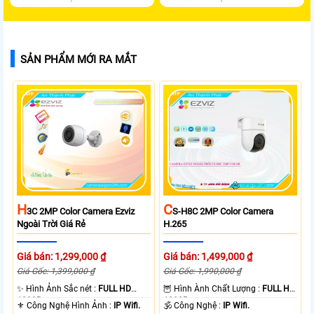
SẢN PHẨM MỚI RA MẮT
H
C
3C 2MP Color Camera Ezviz
S-H8C 2MP Color Camera
Ngoài Trời Giá Rẻ
H.265
Giá bán: 1,299,000 ₫
Giá bán: 1,499,000 ₫
Giá Gốc: 1,399,000 ₫
Giá Gốc: 1,990,000 ₫
✨ Hình Ảnh Sắc nét :
FULL HD
🦉 Hình Ành Chất Lượng :
FULL HD
1080P .
1080P .
⚜️ Công Nghệ Hình Ảnh :
IP Wifi.
🕉️ Công Nghệ :
IP Wifi.