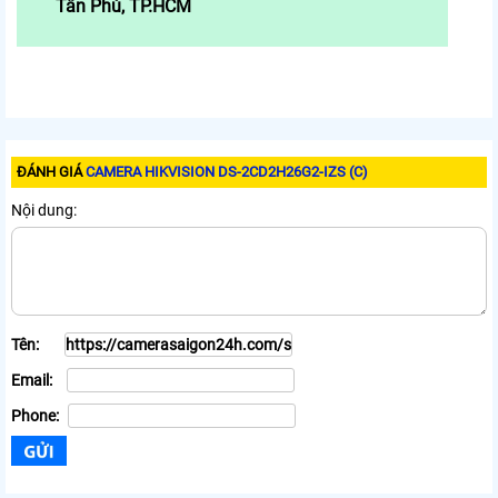
Tân Phú, TP.HCM
ĐÁNH GIÁ
CAMERA HIKVISION DS-2CD2H26G2-IZS (C)
Nội dung:
Tên:
Email:
Phone: