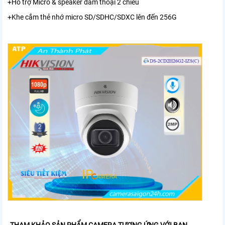
+Hỗ trợ Micro & speaker đàm thoại 2 chiều
+Khe cắm thẻ nhớ micro SD/SDHC/SDXC lên đến 256G