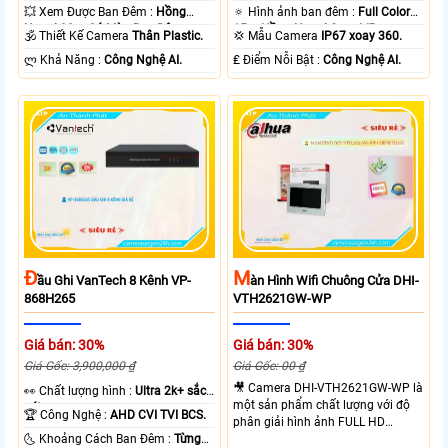
💥 Xem Được Ban Đêm :
Hồng
🔅 Hình ảnh ban đêm :
Full Color
Ngoại 30m Có Màu Ban Ðêm.
15m Hồng Ngoại Smart IR.
🕉️ Thiết Kế Camera
Thân Plastic.
💢 Mẫu Camera
IP67 xoay 360.
️ლ Khả Năng :
Công Nghệ AI.
️₤ Điểm Nỗi Bật :
Công Nghệ AI.
Đ
M
Ầu Ghi VanTech 8 Kênh VP-
Àn Hình Wifi Chuông Cửa DHI-
868H265
VTH2621GW-WP
Giá bán: 30%
Giá bán: 30%
Giá Gốc: 3,900,000 ₫
Giá Gốc: 00 ₫
🎥 Camera DHI-VTH2621GW-WP là
️👀 Chất lượng hình :
Ultra 2k+ sắc
một sản phẩm chất lượng với độ
nét .
🏆 Công Nghệ :
AHD CVI TVI BCS.
phân giải hình ảnh FULL HD
🌜 Khoảng Cách Ban Đêm :
Từng
1080P, cho phép xem ban đêm