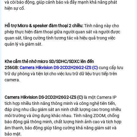
và còi báo động, giúp cảnh báo và đẩy mạnh khả năng phát
hiện sự cố.
Hỗ trợ Micro & speaker đàm thoại 2 chiều:
Tính năng này cho
phép thực hiện đàm thoại giữa người quan sát và người được
quan sát, tăng cường tính tương tác và hiệu quả trong việc
quản lý và giám sát.
Khe cắm thẻ nhớ micro SD/SDHC/SDXC lên đến
256GB:
Camera Hikvision DS-2CD2H26G2-IZS (C)
cung cấp lưu
trữ dự phòng và tiện lợi cho việc lưu trữ dữ liệu trực tiếp trên
camera.
Camera Hikvision DS-2CD2H26G2-IZS (C)
là một Camera IP
tích hợp nhiều tính năng thông minh và công nghệ tiên tiến,
đáp ứng nhu cầu giám sát an ninh chất lượng cao trong nhiều
môi trường và ứng dụng khác nhau. Tính năng ZOOM, chống
báo động giả thông minh, chất lượng hình ảnh cao và tích hợp
âm thanh, báo động giúp tăng cường khả năng giám sát và
bảo mật.