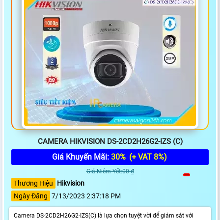
CAMERA HIKVISION DS-2CD2H26G2-IZS (C)
Giá Khuyến Mãi:
30%
(+ VAT 8%)
Giá Niêm Yết:00 ₫
Thương Hiệu
Hikvision
Ngày Đăng
7/13/2023 2:37:18 PM
Camera DS-2CD2H26G2-IZS(C) là lựa chọn tuyệt vời để giám sát với