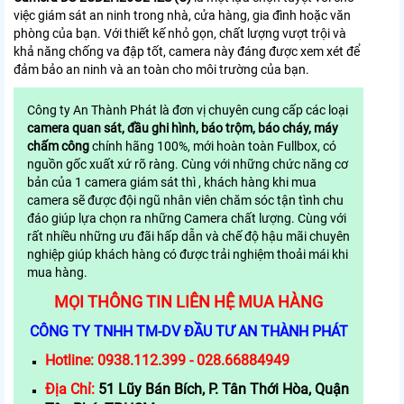
việc giám sát an ninh trong nhà, cửa hàng, gia đình hoặc văn
phòng của bạn. Với thiết kế nhỏ gọn, chất lượng vượt trội và
khả năng chống va đập tốt, camera này đáng được xem xét để
đảm bảo an ninh và an toàn cho môi trường của bạn.
Công ty An Thành Phát là đơn vị chuyên cung cấp các loại
camera quan sát, đầu ghi hình, báo trộm, báo cháy, máy
chấm công
chính hãng 100%, mới hoàn toàn Fullbox, có
nguồn gốc xuất xứ rõ ràng. Cùng với những chức năng cơ
bản của 1 camera giám sát thì , khách hàng khi mua
camera sẽ được đội ngũ nhân viên chăm sóc tận tình chu
đáo giúp lựa chọn ra những Camera chất lượng. Cùng với
rất nhiều những ưu đãi hấp dẫn và chế độ hậu mãi chuyên
nghiệp giúp khách hàng có được trải nghiệm thoải mái khi
mua hàng.
MỌI THÔNG TIN LIÊN HỆ MUA HÀNG
CÔNG TY TNHH TM-DV ĐẦU TƯ AN THÀNH PHÁT
Hotline:
0938.112.399 - 028.66884949
Địa Chỉ:
51 Lũy Bán Bích, P. Tân Thới Hòa, Quận