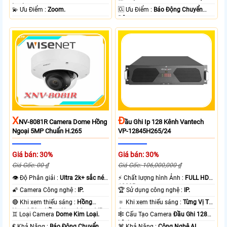
Loại.
️💫 Ưu Điểm :
Zoom.
️🆑 Ưu Điểm :
Báo Động Chuyển
Động.
X
Đ
NV-8081R Camera Dome Hồng
Ầu Ghi Ip 128 Kênh Vantech
Ngoại 5MP Chuẩn H.265
VP-12845H265/24
Giá bán: 30%
Giá bán: 30%
Giá Gốc: 00 ₫
Giá Gốc: 106,000,000 ₫
👁 Độ Phân giải :
Ultra 2k+ sắc nét
️⚡ Chất lượng hình Ảnh :
FULL HD
.
1080P .
🌠 Camera Công nghệ :
IP.
🏆 Sử dụng công nghệ :
IP.
🔴 Khi xem thiếu sáng :
Hồng
🔅 Khi xem thiếu sáng :
Từng Vị Trí
Ngoại 50m Hồng Ngoại Smart IR.
Camera .
♊ Loại Camera
Dome Kim Loại.
🕸️ Cấu Tạo Camera
Đầu Ghi 128
kênh.
️₤ Khả Năng :
Báo Động Chuyển
️⌘ Khả Năng :
Công Nghệ AI.