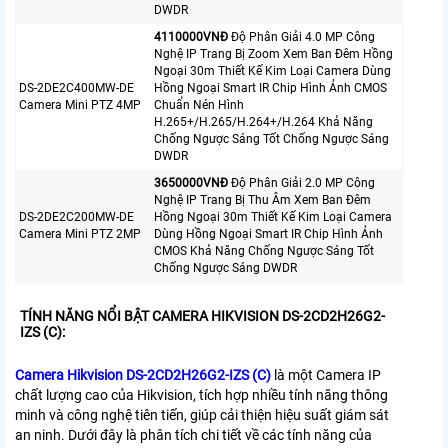
DWDR
4110000VNÐ
Độ Phân Giải 4.0 MP Công
Nghệ IP Trang Bị Zoom Xem Ban Đêm Hồng
Ngoại 30m Thiết Kế Kim Loại Camera Dùng
DS-2DE2C400MW-DE
Hồng Ngoại Smart IR Chip Hình Ảnh CMOS
Camera Mini PTZ 4MP
Chuẩn Nén Hình
H.265+/H.265/H.264+/H.264 Khả Năng
Chống Ngược Sáng Tốt Chống Ngược Sáng
DWDR
3650000VNÐ
Độ Phân Giải 2.0 MP Công
Nghệ IP Trang Bị Thu Âm Xem Ban Đêm
DS-2DE2C200MW-DE
Hồng Ngoại 30m Thiết Kế Kim Loại Camera
Camera Mini PTZ 2MP
Dùng Hồng Ngoại Smart IR Chip Hình Ảnh
CMOS Khả Năng Chống Ngược Sáng Tốt
Chống Ngược Sáng DWDR
TÍNH NĂNG NỔI BẬT CAMERA HIKVISION DS-2CD2H26G2-
IZS (C):
Camera Hikvision DS-2CD2H26G2-IZS (C)
là một Camera IP
chất lượng cao của Hikvision, tích hợp nhiều tính năng thông
minh và công nghệ tiên tiến, giúp cải thiện hiệu suất giám sát
an ninh. Dưới đây là phân tích chi tiết về các tính năng của