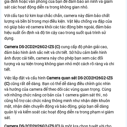
gia đình hoặc văn phòng của bạn để đảm bảo an ninh và giám
sát các hoạt động diễn ra trong không gian nhỏ.
Với cấu tạo từ kim loại chắc chắn, camera này đảm bảo chất
lượng và bền bỉ trong mọi điều kiện. Vật liệu chống va đập của
nó giúp bảo vệ camera khỏi các tác động bên ngoài, đảm bảo
hiệu suất ổn định và độ tin cậy cao trong suốt quá trình sử
dụng.
Camera DS-2CD2H26G2-IZS (C)
cung cấp độ phân giải cao,
đảm bảo hình ảnh sắc nét và chi tiết. Sở hữu cảm biến hình
ảnh được cải tiến, camera này cho phép bạn xem các đối
tượng và sự kiện trong không gian nhỏ một cách rõ ràng và chi
tiết.
Việc lắp đặt và cấu hình
Camera quan sát DS-2CD2H26G2-IZS
(C)
cũng rất dễ dàng. Bạn có thể dễ dàng điều chỉnh góc nhìn
và hướng của camera để theo dõi các vùng quan trọng. Cùng
với những chức năng cơ bản của 1 camera giám sát thì , nó
cũng hỗ trợ các chức năng thông minh như nhận diện khuôn
mặt, nhận diện chuyển động và báo động, giúp bạn dễ dàng
quản lý và kiểm soát các hoạt động diễn ra trong phạm vi giám
sát.
Camera DS-2CD2H26G2-IZS (C)
là một lựa chọn tuyệt vời cho