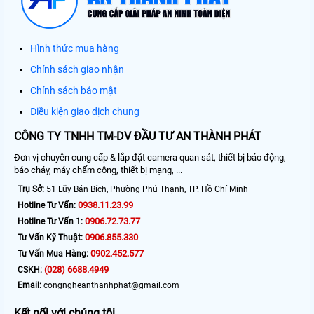
Hình thức mua hàng
Chính sách giao nhận
Chính sách bảo mật
Điều kiện giao dịch chung
CÔNG TY TNHH TM-DV ĐẦU TƯ AN THÀNH PHÁT
Đơn vị chuyên cung cấp & lắp đặt camera quan sát, thiết bị báo động,
báo cháy, máy chấm công, thiết bị mạng, ...
Trụ Sở:
51 Lũy Bán Bích, Phường Phú Thạnh, TP. Hồ Chí Minh
0938.11.23.99
Hotline Tư Vấn:
0906.72.73.77
Hotline Tư Vấn 1:
0906.855.330
Tư Vấn Kỹ Thuật:
0902.452.577
Tư Vấn Mua Hàng:
(028) 6688.4949
CSKH:
Email:
congngheanthanhphat@gmail.com
Kết nối với chúng tôi