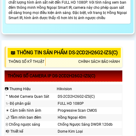
chất lượng hình ảnh sắt nét đến FULL HD 1080P. Với tính năng xem ban
đêm thông minh Hồng Ngoại Smart IR, camera này cho phép quan sát
dễ dàng trong mọi điều kiện ánh sáng. Đặc biệt, với trang bị Hồng Ngoại
Smart IR, hình ảnh được thấy rõ hơn khi bị ánh ngược chiều
📖 THÔNG TIN SẢN PHẨM DS-2CD2H26G2-IZS(C)
THÔNG SỐ KỸ THUẬT
CHÍNH SÁCH BẢO HÀNH
THÔNG SỐ CAMERA IP DS-2CD2H26G2-IZS(C)
📷 Thương Hiệu
Hikvision
™️ Model Camera Quan Sát
DS-2CD2H26G2-IZS(C)
✨ Độ phân giải
FULL HD 1080P
✴️ Cảm biến hình ảnh
Progressive Scan CMOS
🌙 Tầm nhìn ban đêm
Hồng Ngoại 40m
🀄 Chống ngược sáng
Chống Ngược Sáng DWDR 120db
🎼️ Thiết kế
Dome Kim Loại