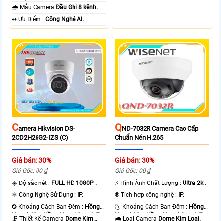
Vị Trí Camera .
một cách rõ ràng. Sản phẩm được
🌧️ Mẫu Camera
Đầu Ghi 8 kênh.
trang bị công nghệ IP Wifi, giúp kết
️↭ Ưu Điểm :
Công Nghệ AI.
nối dễ dàng và linh hoạt. Khả năng
chuyên dụng của camera này là
cung cấp hình ảnh rõ ràng hơn dù
ở bất kỳ vị trí lắp đặt nào. Ngoài ra,
sản phẩm còn tích hợp màn hình
chuông cửa chắc chắn, thu âm và
loa, mang lại trải nghiệm tuyệt vời
cho người dùng.
C
Q
Amera Hikvision DS-
ND-7032R Camera Cao Cấp
2CD2H26G2-IZS (C)
Chuẩn Nén H.265
Giá bán: 30%
Giá bán: 30%
Giá Gốc: 00 ₫
Giá Gốc: 00 ₫
☀️ Độ sắc nét :
FULL HD 1080P .
️⚡ Hình Ành Chất Lượng :
Ultra 2k .
⚛️ Công Nghệ Sử Dụng :
IP.
®️ Tích hợp công nghệ :
IP.
✪ Khoảng Cách Ban Đêm :
Hồng
🌜 Khoảng Cách Ban Đêm :
Hồng
Ngoại 40m Hồng Ngoại Smart IR.
Ngoại 20m Hồng Ngoại Smart IR.
🗜️ Thiết Kế Camera
Dome Kim
🌧️ Loại Camera
Dome Kim Loại.