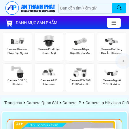
DANH MỤC SẢN PHẨM
Camera Hikvision
Camera Phát Hiện
Camera Nhận
Camera Có Hàng
Phân Biệt Người
Khuôn Mặt
Diện Khuôn Mặt
Rào Ảo Hikvision
Hikvision
Hikvision
Camera 360 Độ
Camera AI IP
Camera Wifi 360
Camera Ngoài
Hikvision
Hikvision
Full Color Hik
Trời Hikvision
›
›
›
Trang chủ
Camera Quan Sát
Camera IP
Camera Ip Hikvision Ch