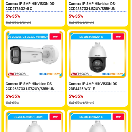
Camera IP 8MP HIKVISION DS-
Camera IP 8MP Hikvision DS-
2CD2T86G2-4I C
2CD2387G3-LIS2UY/SRBHUN
5%-35%
5%-35%
Giá Gốc: Liên hệ
Giá Gốc: Liên hệ
Camera IP 8MP Hikvision DS-
Camera IP 4MP HIKVISION DS-
2CD2687G3-LIZS2UY/SRBHUN
2DE4425IWG1-E
5%-35%
5%-35%
Giá Gốc:
Giá Gốc: Liên hệ