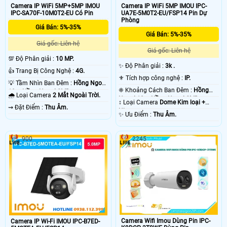
Camera IP WiFi 5MP+5MP IMOU
Camera IP WiFi 5MP IMOU IPC-
IPC-SA70F-10M0T2-EU Có Pin
UA7E-5M0T2-EU/FSP14 Pin Dự
Phòng
Giá Bán: 5%-35%
Giá Bán: 5%-35%
Giá gốc: Liên hệ
Giá gốc: Liên hệ
💯 Độ Phân giải :
10 MP.
✨ Độ Phân giải :
3k .
👍 Trang Bị Công Nghệ :
4G.
⚜️ Tích hợp công nghệ :
IP.
💡 Tầm Nhìn Ban Đêm :
Hồng Ngoại
❈ Khoảng Cách Ban Đêm :
Hồng
10m Hồng Ngoại SMD.
🌧️ Loại Camera
2 Mắt Ngoài Trời.
Ngoại 10m Hồng Ngoại SMD.
↕️ Loại Camera
Dome Kim loại +
️⇝ Đặt Điểm :
Thu Âm.
Nhựa.
️✨ Ưu Điểm :
Thu Âm.
900
2245
Camera Wifi Imou Dùng Pin IPC-
Camera IP Wi-Fi IMOU IPC-B7ED-