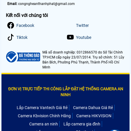
Email:
congngheanthanhphat@gmail.com
Kết nối với chúng tôi
Facebook
Twitter
Tiktok
Youtube
Mã số doanh nghiệp: 0312866570 do Sở Tài Chính
TP.HCM cấp ngày 23/07/2014. Trụ sở chính: 51 Lũy
Bán Bích, Phường Phú Thạnh, Thành Phố Hồ Chí
Minh
ĐƠN VỊ TRỰC TIẾP THI CÔNG LẮP ĐẶT HỆ THỐNG CAMERA AN
NINH
Lắp Camera Vantech Giá Rẻ
Camera Dahua Giá Rẻ
Camera Kbvision Chính Hãng
Camera HIKVISION
Camera an ninh
Lắp camera gia đình