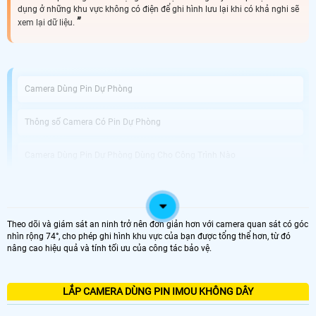
dụng ở những khu vực không có điện để ghi hình lưu lại khi có khả nghi sẽ
xem lại dữ liệu.
Camera Dùng Pin Dự Phòng
Thông số Camera Có Pin Dự Phòng
Camera Dùng Pin Dự Phòng Dùng Cho Công Trình Nào
An Thành Phát Bán Camera Dùng Pin Phòng Uy Tín
Theo dõi và giám sát an ninh trở nên đơn giản hơn với camera quan sát có góc
Được phát triển với công nghệ tiên tiến, Camera Tích Hợp Pin Dự Phòng không
nhìn rộng 74°, cho phép ghi hình khu vực của bạn được tổng thể hơn, từ đó
chỉ là thiết bị giám sát vị trí chuyên dụng mà còn giải pháp hoàn hảo cho
nâng cao hiệu quả và tính tối ưu của công tác bảo vệ.
những tình huống mất điện hoặc thiếu nguồn điện. Với khả năng hoạt động
dựa trên pin tích hợp, bạn có thể dễ dàng di chuyển và sử dụng camera tại
nhiều vị trí khác nhau mà không cần phải lo lắng về nguồn điện.
Điểm nổi bật của camera này chính là chất lượng ghi hình tuyệt vời với độ
LẮP CAMERA DÙNG PIN IMOU KHÔNG DÂY
phân giải Full HD 1080P, giúp bạn quan sát mọi chi tiết một cách rõ nét và sắc
nét. chuẩn nén video H.265+ tiên tiến giúp tiết kiệm dung lượng lưu trữ trong