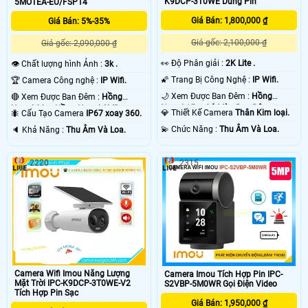
K9DCP-3T0WE Dùng Pin
5MOTEA-EU/FSP14
Giá Bán: 1,800,000 ₫
Giá Bán: 5%-35%
Giá gốc: 2,100,000 ₫
Giá gốc: 2,090,000 ₫
️👀 Độ Phân giải :
2K Lite .
👁 Chất lượng hình Ảnh :
3k .
🌠 Trang Bị Công Nghệ :
IP Wifi.
🏆 Camera Công nghệ :
IP Wifi.
🌙 Xem Được Ban Đêm :
Hồng
🔴 Xem Được Ban Đêm :
Hồng
Ngoại 15m Có Màu Ban Ðêm.
Ngoại 30m Hồng Ngoại SMD.
💎 Thiết Kế Camera
Thân Kim loại.
🐜 Cấu Tạo Camera
IP67 xoay 360.
️💫 Chức Năng :
Thu Âm Và Loa.
️🔈 Khả Năng :
Thu Âm Và Loa.
2220
2315
Camera Wifi Imou Năng Lượng
Camera Imou Tích Hợp Pin IPC-
Mặt Trời IPC-K9DCP-3T0WE-V2
S2VBP-5M0WR Gọi Điện Video
Tích Hợp Pin Sạc
Giá Bán: 1,950,000 ₫