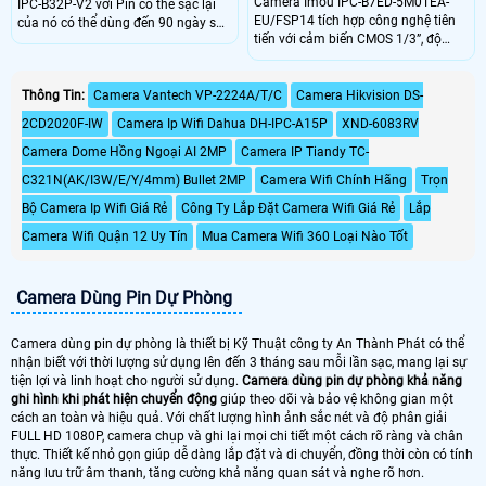
Camera Imou IPC-B7ED-5M0TEA-
IPC-B32P-V2 với Pin có thể sạc lại
EU/FSP14 tích hợp công nghệ tiên
của nó có thể dùng đến 90 ngày sau
tiến với cảm biến CMOS 1/3”, độ
một lần sạc. Công nghệ phát hiện
phân giải 5MP, ống kính 3.6mm góc
người cho phép máy ảnh phát hiện
nhìn 91°. Hỗ trợ kết nối Wi-Fi
hình dạng cơ thể một cách thông
2.4GHz, 4G LTE, đèn hồng ngoại
Thông Tin:
Camera Vantech VP-2224A/T/C
Camera Hikvision DS-
minh. Cung cấp khả năng giám sát
20m và chuẩn chống nước IP66.
trực tiếp 2K để xem rõ những gì
2CD2020F-IW
Camera Ip Wifi Dahua DH-IPC-A15P
XND-6083RV
Sản phẩm cung cấp chất lượng hình
đang xảy ra trong và xung quanh
ảnh sắc nét, hoạt động ổn định
nhà bạn
Camera Dome Hồng Ngoại AI 2MP
Camera IP Tiandy TC-
trong điều kiện khắc nghiệt.
C321N(AK/I3W/E/Y/4mm) Bullet 2MP
Camera Wifi Chính Hãng
Trọn
Bộ Camera Ip Wifi Giá Rẻ
Công Ty Lắp Đặt Camera Wifi Giá Rẻ
Lắp
Camera Wifi Quận 12 Uy Tín
Mua Camera Wifi 360 Loại Nào Tốt
Camera Dùng Pin Dự Phòng
Camera dùng pin dự phòng là thiết bị Kỹ Thuật công ty An Thành Phát có thể
nhận biết với thời lượng sử dụng lên đến 3 tháng sau mỗi lần sạc, mang lại sự
tiện lợi và linh hoạt cho người sử dụng.
Camera dùng pin dự phòng khả năng
ghi hình khi phát hiện chuyển động
giúp theo dõi và bảo vệ không gian một
cách an toàn và hiệu quả. Với chất lượng hình ảnh sắc nét và độ phân giải
FULL HD 1080P, camera chụp và ghi lại mọi chi tiết một cách rõ ràng và chân
thực. Thiết kế nhỏ gọn giúp dễ dàng lắp đặt và di chuyển, đồng thời còn có tính
năng lưu trữ âm thanh, tăng cường khả năng quan sát và nghe rõ hơn.