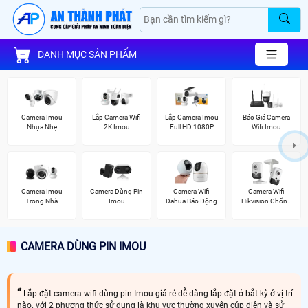
DANH MỤC SẢN PHẨM
Camera Imou
Lắp Camera Wifi
Lắp Camera Imou
Báo Giá Camera
Nhụa Nhẹ
2K Imou
Full HD 1080P
Wifi Imou
Camera Imou
Camera Dùng Pin
Camera Wifi
Camera Wifi
Trong Nhà
Imou
Dahua Báo Động
Hikvision Chống
Trộm
CAMERA DÙNG PIN IMOU
Lắp đặt camera wifi dùng pin Imou giá rẻ dễ dàng lắp đặt ở bắt kỳ ở vị trí
nào. với 2 phương thức sử dụng là khu vực thường xuyên cúp điện và sử