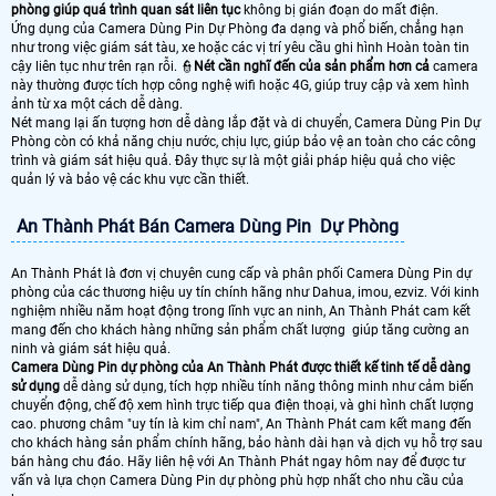
phòng giúp quá trình quan sát liên tục
không bị gián đoạn do mất điện.
Ứng dụng của Camera Dùng Pin Dự Phòng đa dạng và phổ biến, chẳng hạn
như trong việc giám sát tàu, xe hoặc các vị trí yêu cầu ghi hình Hoàn toàn tin
cậy liên tục như trên rạn rỗi. 👮
Nét cần nghĩ đến của sản phẩm hơn cả
camera
này thường được tích hợp công nghệ wifi hoặc 4G, giúp truy cập và xem hình
ảnh từ xa một cách dễ dàng.
Nét mang lại ấn tượng hơn dễ dàng lắp đặt và di chuyển, Camera Dùng Pin Dự
Phòng còn có khả năng chịu nước, chịu lực, giúp bảo vệ an toàn cho các công
trình và giám sát hiệu quả. Đây thực sự là một giải pháp hiệu quả cho việc
quản lý và bảo vệ các khu vực cần thiết.
An Thành Phát Bán Camera Dùng Pin Dự Phòng
An Thành Phát là đơn vị chuyên cung cấp và phân phối Camera Dùng Pin dự
phòng của các thương hiệu uy tín chính hãng như Dahua, imou, ezviz. Với kinh
nghiệm nhiều năm hoạt động trong lĩnh vực an ninh, An Thành Phát cam kết
mang đến cho khách hàng những sản phẩm chất lượng giúp tăng cường an
ninh và giám sát hiệu quả.
Camera Dùng Pin dự phòng của An Thành Phát được thiết kế tinh tế dễ dàng
sử dụng
dễ dàng sử dụng, tích hợp nhiều tính năng thông minh như cảm biến
chuyển động, chế độ xem hình trực tiếp qua điện thoại, và ghi hình chất lượng
cao. phương châm "uy tín là kim chỉ nam", An Thành Phát cam kết mang đến
cho khách hàng sản phẩm chính hãng, bảo hành dài hạn và dịch vụ hỗ trợ sau
bán hàng chu đáo. Hãy liên hệ với An Thành Phát ngay hôm nay để được tư
vấn và lựa chọn Camera Dùng Pin dự phòng phù hợp nhất cho nhu cầu của