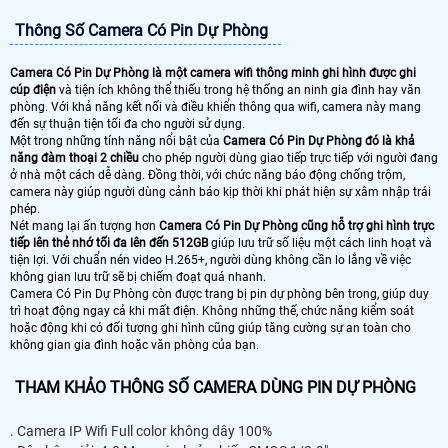
Thông Số Camera Có Pin Dự Phòng
Camera Có Pin Dự Phòng là một camera wifi thông minh ghi hình được ghi
cúp điện
và tiện ích không thể thiếu trong hệ thống an ninh gia đình hay văn
phòng. Với khả năng kết nối và điều khiển thông qua wifi, camera này mang
đến sự thuận tiện tối đa cho người sử dụng.
Một trong những tính năng nổi bật của
Camera Có Pin Dự Phòng đó là khả
năng đàm thoại 2 chiều
cho phép người dùng giao tiếp trực tiếp với người đang
ở nhà một cách dễ dàng. Đồng thời, với chức năng báo động chống trộm,
camera này giúp người dùng cảnh báo kịp thời khi phát hiện sự xâm nhập trái
phép.
Nét mang lại ấn tượng hơn
Camera Có Pin Dự Phòng cũng hỗ trợ ghi hình trực
tiếp lên thẻ nhớ tối đa lên đến 512GB
giúp lưu trữ số liệu một cách linh hoạt và
tiện lợi. Với chuẩn nén video H.265+, người dùng không cần lo lắng về việc
không gian lưu trữ sẽ bị chiếm đoạt quá nhanh.
Camera Có Pin Dự Phòng còn được trang bị pin dự phòng bên trong, giúp duy
trì hoạt động ngay cả khi mất điện. Không những thế, chức năng kiểm soát
hoặc động khi có đối tượng ghi hình cũng giúp tăng cường sự an toàn cho
không gian gia đình hoặc văn phòng của bạn.
THAM KHẢO THÔNG SỐ CAMERA DÙNG PIN DỰ PHÒNG
. Camera IP Wifi Full color không dây 100%