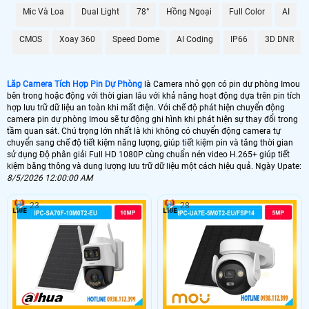
quá trình ghi hình, đồng thời Hoàn toàn tin cậy cho việc lưu trữ dữ liệu lâu dài
Mic Và Loa
Dual Light
78°
Hồng Ngoại
Full Color
AI
mà không lo sợ bị lỗi hay mất mát.
Với Camera Tích Hợp Pin Dự Phòng này, bạn không chỉ có được sự tiện lợi
CMOS
Xoay 360
Speed Dome
AI Coding
IP66
3D DNR
trong việc giám sát mà còn được ổn hơn với chất lượng hình ảnh và dữ liệu lưu
trữ đỉnh cao, đáp ứng mọi nhu cầu của bạn trong việc theo dõi và bảo vệ an
ninh.
Lăp Camera Tích Hợp Pin Dự Phòng
là Camera nhỏ gọn có pin dự phòng Imou
bên trong hoặc động với thời gian lâu với khả năng hoạt động dựa trên pin tích
hợp lưu trữ dữ liệu an toàn khi mất điện. Với chế độ phát hiện chuyển động
camera pin dự phòng Imou sẽ tự động ghi hình khi phát hiện sự thay đổi trong
tầm quan sát. Chú trọng lớn nhất là khi không có chuyển động camera tự
chuyển sang chế độ tiết kiệm năng lượng, giúp tiết kiệm pin và tăng thời gian
sử dụng Độ phân giải Full HD 1080P cùng chuẩn nén video H.265+ giúp tiết
kiệm băng thông và dung lượng lưu trữ dữ liệu một cách hiệu quả. Ngày Upate:
8/5/2026 12:00:00 AM
23
28
'