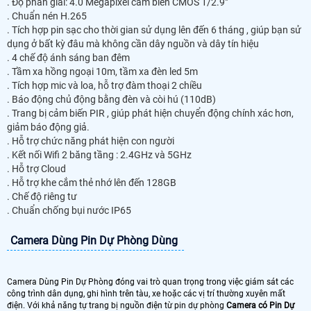
. Độ phân giải: 4.0 Megapixel cảm biến CMOS 1/2.9"
. Chuẩn nén H.265
. Tích hợp pin sạc cho thời gian sử dụng lên đến 6 tháng , giúp bạn sử
dụng ở bất kỳ đâu mà không cần dây nguồn và dây tín hiệu
. 4 chế độ ánh sáng ban đêm
. Tầm xa hồng ngoại 10m, tầm xa đèn led 5m
. Tích hợp mic và loa, hỗ trợ đàm thoại 2 chiều
. Báo động chủ động bằng đèn và còi hú (110dB)
. Trang bị cảm biến PIR , giúp phát hiện chuyển động chính xác hơn,
giảm báo động giả.
. Hỗ trợ chức năng phát hiện con người
. Kết nối Wifi 2 băng tầng : 2.4GHz và 5GHz
. Hỗ trợ Cloud
. Hỗ trợ khe cắm thẻ nhớ lên đến 128GB
. Chế độ riêng tư
. Chuẩn chống bụi nước IP65
Camera Dùng Pin Dự Phòng Dùng
Camera Dùng Pin Dự Phòng đóng vai trò quan trọng trong việc giám sát các
công trình dân dụng, ghi hình trên tàu, xe hoặc các vị trí thường xuyên mất
điện. Với khả năng tự trang bị nguồn điện từ pin dự phòng
Camera có Pin Dự