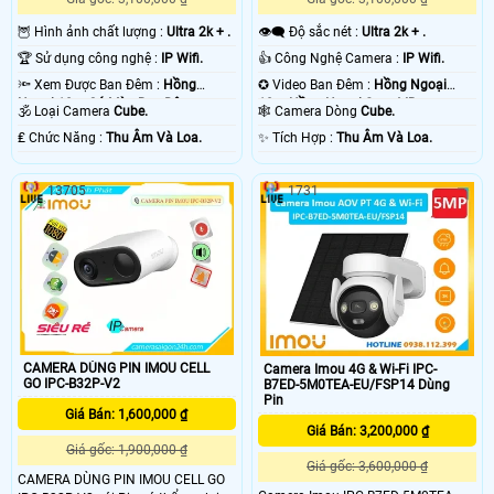
🦉 Hình ảnh chất lượng :
Ultra 2k + .
👁️‍🗨 Độ sắc nét :
Ultra 2k + .
🏆 Sử dụng công nghệ :
IP Wifi.
👍 Công Nghệ Camera :
IP Wifi.
🔦 Xem Được Ban Đêm :
Hồng
✪ Video Ban Đêm :
Hồng Ngoại
Ngoại 10m Có Màu Ban Ðêm.
10m Hồng Ngoại Smart IR.
🕉️ Loại Camera
Cube.
🕸️ Camera Dòng
Cube.
️₤ Chức Năng :
Thu Âm Và Loa.
️✨ Tích Hợp :
Thu Âm Và Loa.
13705
1731
CAMERA DÙNG PIN IMOU CELL
Camera Imou 4G & Wi-Fi IPC-
GO IPC-B32P-V2
B7ED-5M0TEA-EU/FSP14 Dùng
Pin
Giá Bán: 1,600,000 ₫
Giá Bán: 3,200,000 ₫
Giá gốc: 1,900,000 ₫
Giá gốc: 3,600,000 ₫
CAMERA DÙNG PIN IMOU CELL GO