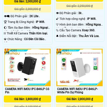
Giá Bán: 2,000,000 ₫
Giá gốc: 2,250,000 ₫
Giá gốc: 2,300,000 ₫
👁 Độ Phân giải :
3k .
👁️‍🗨 Độ Phân giải :
2K Lite .
🌠 Tích hợp công nghệ :
IP Wifi.
🏆 Trang Bị Công Nghệ :
IP Wifi.
💡 Hình ảnh ban đêm :
Hồng Ngoại
🌔 Tầm Xa Ban Đêm :
Hồng Ngoại
10m Hồng Ngoại Smart IR.
🔩 Cấu Tạo Camera
Xoay 360.
15m Có Màu Ban Ðêm.
⛓ Thiết Kế Camera
Thân Kim loại.
️🔔 Điểm Nỗi Bật :
Thu Âm Và Loa.
️💎 Chức Năng :
Có Ðèn Còi Báo
Động.
4205
5291
CAMERA WIFI IMOU IPC-B46LP Có
CAMERA WIFI IMOU IPC-B46LP-
Pin
White Pin Dự Phòng
Giá Bán: 2,800,000 ₫
Giá Bán: 2,800,000 ₫
Giá gốc: 3,100,000 ₫
Giá gốc: 3,100,000 ₫