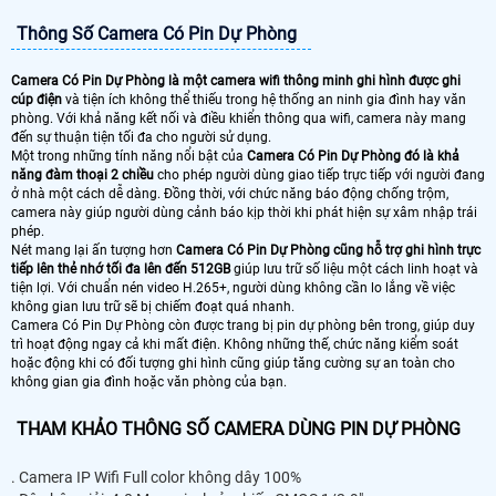
Thông Số Camera Có Pin Dự Phòng
Camera Có Pin Dự Phòng là một camera wifi thông minh ghi hình được ghi
cúp điện
và tiện ích không thể thiếu trong hệ thống an ninh gia đình hay văn
phòng. Với khả năng kết nối và điều khiển thông qua wifi, camera này mang
đến sự thuận tiện tối đa cho người sử dụng.
Một trong những tính năng nổi bật của
Camera Có Pin Dự Phòng đó là khả
năng đàm thoại 2 chiều
cho phép người dùng giao tiếp trực tiếp với người đang
ở nhà một cách dễ dàng. Đồng thời, với chức năng báo động chống trộm,
camera này giúp người dùng cảnh báo kịp thời khi phát hiện sự xâm nhập trái
phép.
Nét mang lại ấn tượng hơn
Camera Có Pin Dự Phòng cũng hỗ trợ ghi hình trực
tiếp lên thẻ nhớ tối đa lên đến 512GB
giúp lưu trữ số liệu một cách linh hoạt và
tiện lợi. Với chuẩn nén video H.265+, người dùng không cần lo lắng về việc
không gian lưu trữ sẽ bị chiếm đoạt quá nhanh.
Camera Có Pin Dự Phòng còn được trang bị pin dự phòng bên trong, giúp duy
trì hoạt động ngay cả khi mất điện. Không những thế, chức năng kiểm soát
hoặc động khi có đối tượng ghi hình cũng giúp tăng cường sự an toàn cho
không gian gia đình hoặc văn phòng của bạn.
THAM KHẢO THÔNG SỐ CAMERA DÙNG PIN DỰ PHÒNG
. Camera IP Wifi Full color không dây 100%