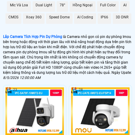
quá trình ghi hình, đồng thời Hoàn toàn tin cậy cho việc lưu trữ dữ liệu lâu dài
Mic Và Loa
Dual Light
78°
Hồng Ngoại
Full Color
AI
mà không lo sợ bị lỗi hay mất mát.
Với Camera Tích Hợp Pin Dự Phòng này, bạn không chỉ có được sự tiện lợi
CMOS
Xoay 360
Speed Dome
AI Coding
IP66
3D DNR
trong việc giám sát mà còn được ổn hơn với chất lượng hình ảnh và dữ liệu lưu
trữ đỉnh cao, đáp ứng mọi nhu cầu của bạn trong việc theo dõi và bảo vệ an
ninh.
Lăp Camera Tích Hợp Pin Dự Phòng
là Camera nhỏ gọn có pin dự phòng Imou
bên trong hoặc động với thời gian lâu với khả năng hoạt động dựa trên pin tích
hợp lưu trữ dữ liệu an toàn khi mất điện. Với chế độ phát hiện chuyển động
camera pin dự phòng Imou sẽ tự động ghi hình khi phát hiện sự thay đổi trong
tầm quan sát. Chú trọng lớn nhất là khi không có chuyển động camera tự
chuyển sang chế độ tiết kiệm năng lượng, giúp tiết kiệm pin và tăng thời gian
sử dụng Độ phân giải Full HD 1080P cùng chuẩn nén video H.265+ giúp tiết
kiệm băng thông và dung lượng lưu trữ dữ liệu một cách hiệu quả. Ngày Upate:
8/5/2026 12:00:00 AM
23
28
'