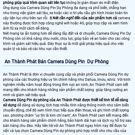
phòng giúp quá trình quan sát liên tục
không bị gián đoạn do mất điện.
Ứng dụng của Camera Dùng Pin Dự Phòng đa dạng và phổ biến, chẳng hạn
như trong việc giám sát tàu, xe hoặc các vị trí yêu cầu ghi hình Hoàn toàn tin
cậy liên tục như trên rạn rỗi. 👮
Nét cần nghĩ đến của sản phẩm hơn cả
camera
này thường được tích hợp công nghệ wifi hoặc 4G, giúp truy cập và xem hình
ảnh từ xa một cách dễ dàng.
Nét mang lại ấn tượng hơn dễ dàng lắp đặt và di chuyển, Camera Dùng Pin Dự
Phòng còn có khả năng chịu nước, chịu lực, giúp bảo vệ an toàn cho các công
trình và giám sát hiệu quả. Đây thực sự là một giải pháp hiệu quả cho việc
quản lý và bảo vệ các khu vực cần thiết.
An Thành Phát Bán Camera Dùng Pin Dự Phòng
An Thành Phát là đơn vị chuyên cung cấp và phân phối Camera Dùng Pin dự
phòng của các thương hiệu uy tín chính hãng như Dahua, imou, ezviz. Với kinh
nghiệm nhiều năm hoạt động trong lĩnh vực an ninh, An Thành Phát cam kết
mang đến cho khách hàng những sản phẩm chất lượng giúp tăng cường an
ninh và giám sát hiệu quả.
Camera Dùng Pin dự phòng của An Thành Phát được thiết kế tinh tế dễ dàng
sử dụng
dễ dàng sử dụng, tích hợp nhiều tính năng thông minh như cảm biến
chuyển động, chế độ xem hình trực tiếp qua điện thoại, và ghi hình chất lượng
cao. phương châm "uy tín là kim chỉ nam", An Thành Phát cam kết mang đến
cho khách hàng sản phẩm chính hãng, bảo hành dài hạn và dịch vụ hỗ trợ sau
bán hàng chu đáo. Hãy liên hệ với An Thành Phát ngay hôm nay để được tư
vấn và lựa chọn Camera Dùng Pin dự phòng phù hợp nhất cho nhu cầu của