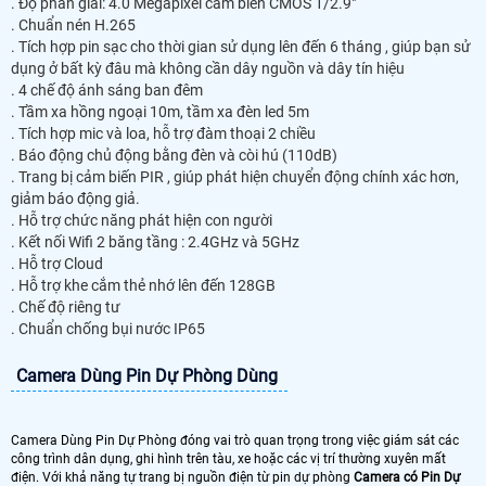
. Độ phân giải: 4.0 Megapixel cảm biến CMOS 1/2.9"
. Chuẩn nén H.265
. Tích hợp pin sạc cho thời gian sử dụng lên đến 6 tháng , giúp bạn sử
dụng ở bất kỳ đâu mà không cần dây nguồn và dây tín hiệu
. 4 chế độ ánh sáng ban đêm
. Tầm xa hồng ngoại 10m, tầm xa đèn led 5m
. Tích hợp mic và loa, hỗ trợ đàm thoại 2 chiều
. Báo động chủ động bằng đèn và còi hú (110dB)
. Trang bị cảm biến PIR , giúp phát hiện chuyển động chính xác hơn,
giảm báo động giả.
. Hỗ trợ chức năng phát hiện con người
. Kết nối Wifi 2 băng tầng : 2.4GHz và 5GHz
. Hỗ trợ Cloud
. Hỗ trợ khe cắm thẻ nhớ lên đến 128GB
. Chế độ riêng tư
. Chuẩn chống bụi nước IP65
Camera Dùng Pin Dự Phòng Dùng
Camera Dùng Pin Dự Phòng đóng vai trò quan trọng trong việc giám sát các
công trình dân dụng, ghi hình trên tàu, xe hoặc các vị trí thường xuyên mất
điện. Với khả năng tự trang bị nguồn điện từ pin dự phòng
Camera có Pin Dự