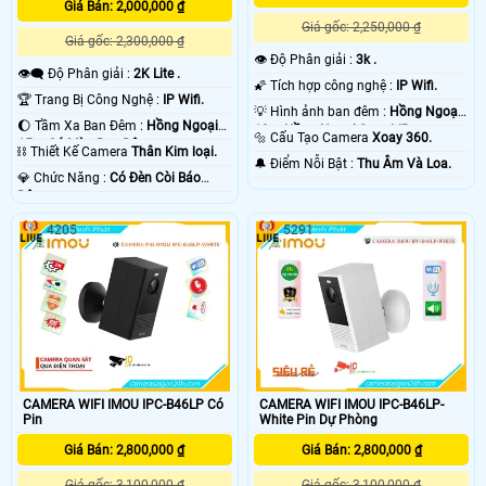
Giá Bán: 2,000,000 ₫
Giá gốc: 2,250,000 ₫
Giá gốc: 2,300,000 ₫
👁 Độ Phân giải :
3k .
👁️‍🗨 Độ Phân giải :
2K Lite .
🌠 Tích hợp công nghệ :
IP Wifi.
🏆 Trang Bị Công Nghệ :
IP Wifi.
💡 Hình ảnh ban đêm :
Hồng Ngoại
🌔 Tầm Xa Ban Đêm :
Hồng Ngoại
10m Hồng Ngoại Smart IR.
🔩 Cấu Tạo Camera
Xoay 360.
15m Có Màu Ban Ðêm.
⛓ Thiết Kế Camera
Thân Kim loại.
️🔔 Điểm Nỗi Bật :
Thu Âm Và Loa.
️💎 Chức Năng :
Có Ðèn Còi Báo
Động.
4205
5291
CAMERA WIFI IMOU IPC-B46LP Có
CAMERA WIFI IMOU IPC-B46LP-
Pin
White Pin Dự Phòng
Giá Bán: 2,800,000 ₫
Giá Bán: 2,800,000 ₫
Giá gốc: 3,100,000 ₫
Giá gốc: 3,100,000 ₫