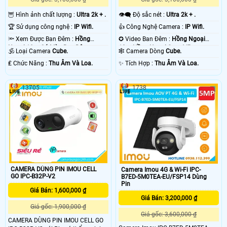
🦉 Hình ảnh chất lượng :
Ultra 2k + .
👁️‍🗨 Độ sắc nét :
Ultra 2k + .
🏆 Sử dụng công nghệ :
IP Wifi.
👍 Công Nghệ Camera :
IP Wifi.
🔦 Xem Được Ban Đêm :
Hồng
✪ Video Ban Đêm :
Hồng Ngoại
Ngoại 10m Có Màu Ban Ðêm.
10m Hồng Ngoại Smart IR.
🕉️ Loại Camera
Cube.
🕸️ Camera Dòng
Cube.
️₤ Chức Năng :
Thu Âm Và Loa.
️✨ Tích Hợp :
Thu Âm Và Loa.
13705
1738
CAMERA DÙNG PIN IMOU CELL
Camera Imou 4G & Wi-Fi IPC-
GO IPC-B32P-V2
B7ED-5M0TEA-EU/FSP14 Dùng
Pin
Giá Bán: 1,600,000 ₫
Giá Bán: 3,200,000 ₫
Giá gốc: 1,900,000 ₫
Giá gốc: 3,600,000 ₫
CAMERA DÙNG PIN IMOU CELL GO