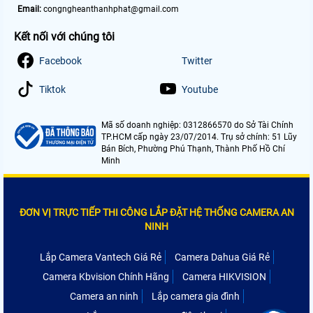
Email:
congngheanthanhphat@gmail.com
Kết nối với chúng tôi
Facebook
Twitter
Tiktok
Youtube
Mã số doanh nghiệp: 0312866570 do Sở Tài Chính
TP.HCM cấp ngày 23/07/2014. Trụ sở chính: 51 Lũy
Bán Bích, Phường Phú Thạnh, Thành Phố Hồ Chí
Minh
ĐƠN VỊ TRỰC TIẾP THI CÔNG LẮP ĐẶT HỆ THỐNG CAMERA AN
NINH
Lắp Camera Vantech Giá Rẻ
Camera Dahua Giá Rẻ
Camera Kbvision Chính Hãng
Camera HIKVISION
Camera an ninh
Lắp camera gia đình