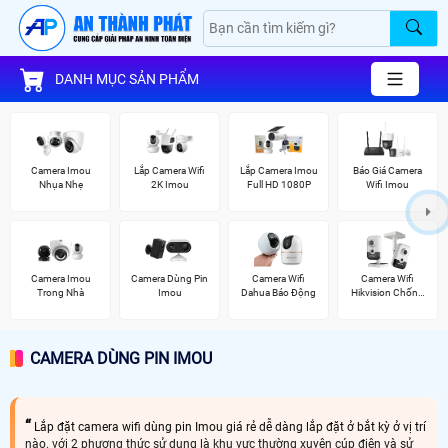
DANH MỤC SẢN PHẨM
Camera Imou
Lắp Camera Wifi
Lắp Camera Imou
Báo Giá Camera
Nhụa Nhẹ
2K Imou
Full HD 1080P
Wifi Imou
Camera Imou
Camera Dùng Pin
Camera Wifi
Camera Wifi
Trong Nhà
Imou
Dahua Báo Động
Hikvision Chống
Trộm
CAMERA DÙNG PIN IMOU
Lắp đặt camera wifi dùng pin Imou giá rẻ dễ dàng lắp đặt ở bắt kỳ ở vị trí
nào. với 2 phương thức sử dụng là khu vực thường xuyên cúp điện và sử