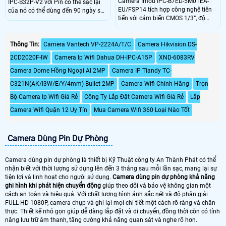
Camera Imou IPC-B7ED-5M0TEA-
IPC-B32P-V2 với Pin có thể sạc lại
EU/FSP14 tích hợp công nghệ tiên
của nó có thể dùng đến 90 ngày sau
tiến với cảm biến CMOS 1/3”, độ
một lần sạc. Công nghệ phát hiện
phân giải 5MP, ống kính 3.6mm góc
người cho phép máy ảnh phát hiện
nhìn 91°. Hỗ trợ kết nối Wi-Fi
hình dạng cơ thể một cách thông
2.4GHz, 4G LTE, đèn hồng ngoại
Thông Tin:
Camera Vantech VP-2224A/T/C
Camera Hikvision DS-
minh. Cung cấp khả năng giám sát
20m và chuẩn chống nước IP66.
trực tiếp 2K để xem rõ những gì
2CD2020F-IW
Camera Ip Wifi Dahua DH-IPC-A15P
XND-6083RV
Sản phẩm cung cấp chất lượng hình
đang xảy ra trong và xung quanh
ảnh sắc nét, hoạt động ổn định
nhà bạn
Camera Dome Hồng Ngoại AI 2MP
Camera IP Tiandy TC-
trong điều kiện khắc nghiệt.
C321N(AK/I3W/E/Y/4mm) Bullet 2MP
Camera Wifi Chính Hãng
Trọn
Bộ Camera Ip Wifi Giá Rẻ
Công Ty Lắp Đặt Camera Wifi Giá Rẻ
Lắp
Camera Wifi Quận 12 Uy Tín
Mua Camera Wifi 360 Loại Nào Tốt
Camera Dùng Pin Dự Phòng
Camera dùng pin dự phòng là thiết bị Kỹ Thuật công ty An Thành Phát có thể
nhận biết với thời lượng sử dụng lên đến 3 tháng sau mỗi lần sạc, mang lại sự
tiện lợi và linh hoạt cho người sử dụng.
Camera dùng pin dự phòng khả năng
ghi hình khi phát hiện chuyển động
giúp theo dõi và bảo vệ không gian một
cách an toàn và hiệu quả. Với chất lượng hình ảnh sắc nét và độ phân giải
FULL HD 1080P, camera chụp và ghi lại mọi chi tiết một cách rõ ràng và chân
thực. Thiết kế nhỏ gọn giúp dễ dàng lắp đặt và di chuyển, đồng thời còn có tính
năng lưu trữ âm thanh, tăng cường khả năng quan sát và nghe rõ hơn.