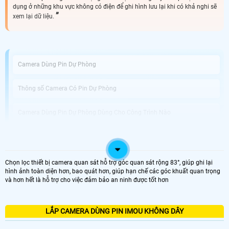
dụng ở những khu vực không có điện để ghi hình lưu lại khi có khả nghi sẽ
xem lại dữ liệu.
Camera Dùng Pin Dự Phòng
Thông số Camera Có Pin Dự Phòng
Camera Dùng Pin Dự Phòng Dùng Cho Công Trình Nào
An Thành Phát Bán Camera Dùng Pin Phòng Uy Tín
Chọn lọc thiết bị camera quan sát hỗ trợ góc quan sát rộng 83°, giúp ghi lại
Được phát triển với công nghệ tiên tiến, Camera Tích Hợp Pin Dự Phòng không
hình ảnh toàn diện hơn, bao quát hơn, giúp hạn chế các góc khuất quan trọng
chỉ là thiết bị giám sát vị trí chuyên dụng mà còn giải pháp hoàn hảo cho
và hơn hết là hỗ trợ cho việc đảm bảo an ninh được tốt hơn
những tình huống mất điện hoặc thiếu nguồn điện. Với khả năng hoạt động
dựa trên pin tích hợp, bạn có thể dễ dàng di chuyển và sử dụng camera tại
nhiều vị trí khác nhau mà không cần phải lo lắng về nguồn điện.
Điểm nổi bật của camera này chính là chất lượng ghi hình tuyệt vời với độ
LẮP CAMERA DÙNG PIN IMOU KHÔNG DÂY
phân giải Full HD 1080P, giúp bạn quan sát mọi chi tiết một cách rõ nét và sắc
nét. chuẩn nén video H.265+ tiên tiến giúp tiết kiệm dung lượng lưu trữ trong