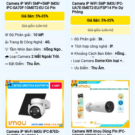
Camera IP WiFi 5MP+5MP IMOU
Camera IP WiFi 5MP IMOU IPC-
IPC-SA70F-10M0T2-EU Có Pin
UA7E-5M0T2-EU/FSP14 Pin Dự
Phòng
Giá Bán: 5%-35%
Giá Bán: 5%-35%
Giá gốc: Liên hệ
Giá gốc: Liên hệ
💯 Độ Phân giải :
10 MP.
✨ Độ Phân giải :
3k .
👍 Trang Bị Công Nghệ :
4G.
⚜️ Tích hợp công nghệ :
IP.
💡 Tầm Nhìn Ban Đêm :
Hồng Ngoại
❈ Khoảng Cách Ban Đêm :
Hồng
10m Hồng Ngoại SMD.
🌧️ Loại Camera
2 Mắt Ngoài Trời.
Ngoại 10m Hồng Ngoại SMD.
↕️ Loại Camera
Dome Kim loại +
️⇝ Đặt Điểm :
Thu Âm.
Nhựa.
️✨ Ưu Điểm :
Thu Âm.
900
2245
Camera Wifi Imou Dùng Pin IPC-
Camera IP Wi-Fi IMOU IPC-B7ED-