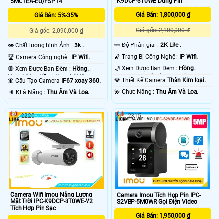
K9DCP-3T0WE Dùng Pin
5MOTEA-EU/FSP14
Giá Bán: 1,800,000 ₫
Giá Bán: 5%-35%
Giá gốc: 2,100,000 ₫
Giá gốc: 2,090,000 ₫
️👀 Độ Phân giải :
2K Lite .
👁 Chất lượng hình Ảnh :
3k .
🌠 Trang Bị Công Nghệ :
IP Wifi.
🏆 Camera Công nghệ :
IP Wifi.
🌙 Xem Được Ban Đêm :
Hồng
🔴 Xem Được Ban Đêm :
Hồng
Ngoại 15m Có Màu Ban Ðêm.
Ngoại 30m Hồng Ngoại SMD.
💎 Thiết Kế Camera
Thân Kim loại.
🐜 Cấu Tạo Camera
IP67 xoay 360.
️💫 Chức Năng :
Thu Âm Và Loa.
️🔈 Khả Năng :
Thu Âm Và Loa.
2220
2315
Camera Wifi Imou Năng Lượng
Camera Imou Tích Hợp Pin IPC-
Mặt Trời IPC-K9DCP-3T0WE-V2
S2VBP-5M0WR Gọi Điện Video
Tích Hợp Pin Sạc
Giá Bán: 1,950,000 ₫