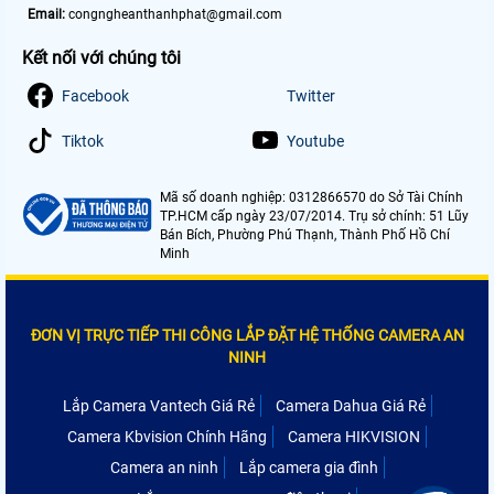
Email:
congngheanthanhphat@gmail.com
Kết nối với chúng tôi
Facebook
Twitter
Tiktok
Youtube
Mã số doanh nghiệp: 0312866570 do Sở Tài Chính
TP.HCM cấp ngày 23/07/2014. Trụ sở chính: 51 Lũy
Bán Bích, Phường Phú Thạnh, Thành Phố Hồ Chí
Minh
ĐƠN VỊ TRỰC TIẾP THI CÔNG LẮP ĐẶT HỆ THỐNG CAMERA AN
NINH
Lắp Camera Vantech Giá Rẻ
Camera Dahua Giá Rẻ
Camera Kbvision Chính Hãng
Camera HIKVISION
Camera an ninh
Lắp camera gia đình