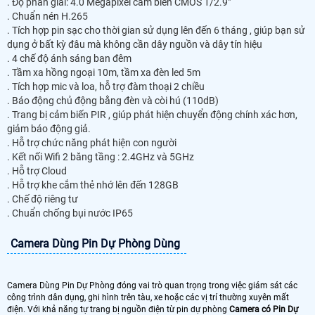
. Độ phân giải: 4.0 Megapixel cảm biến CMOS 1/2.9"
. Chuẩn nén H.265
. Tích hợp pin sạc cho thời gian sử dụng lên đến 6 tháng , giúp bạn sử
dụng ở bất kỳ đâu mà không cần dây nguồn và dây tín hiệu
. 4 chế độ ánh sáng ban đêm
. Tầm xa hồng ngoại 10m, tầm xa đèn led 5m
. Tích hợp mic và loa, hỗ trợ đàm thoại 2 chiều
. Báo động chủ động bằng đèn và còi hú (110dB)
. Trang bị cảm biến PIR , giúp phát hiện chuyển động chính xác hơn,
giảm báo động giả.
. Hỗ trợ chức năng phát hiện con người
. Kết nối Wifi 2 băng tầng : 2.4GHz và 5GHz
. Hỗ trợ Cloud
. Hỗ trợ khe cắm thẻ nhớ lên đến 128GB
. Chế độ riêng tư
. Chuẩn chống bụi nước IP65
Camera Dùng Pin Dự Phòng Dùng
Camera Dùng Pin Dự Phòng đóng vai trò quan trọng trong việc giám sát các
công trình dân dụng, ghi hình trên tàu, xe hoặc các vị trí thường xuyên mất
điện. Với khả năng tự trang bị nguồn điện từ pin dự phòng
Camera có Pin Dự