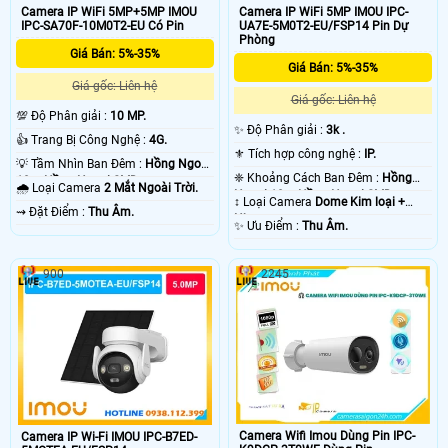
Camera IP WiFi 5MP+5MP IMOU
Camera IP WiFi 5MP IMOU IPC-
IPC-SA70F-10M0T2-EU Có Pin
UA7E-5M0T2-EU/FSP14 Pin Dự
Phòng
Giá Bán: 5%-35%
Giá Bán: 5%-35%
Giá gốc: Liên hệ
Giá gốc: Liên hệ
💯 Độ Phân giải :
10 MP.
✨ Độ Phân giải :
3k .
👍 Trang Bị Công Nghệ :
4G.
⚜️ Tích hợp công nghệ :
IP.
💡 Tầm Nhìn Ban Đêm :
Hồng Ngoại
❈ Khoảng Cách Ban Đêm :
Hồng
10m Hồng Ngoại SMD.
🌧️ Loại Camera
2 Mắt Ngoài Trời.
Ngoại 10m Hồng Ngoại SMD.
↕️ Loại Camera
Dome Kim loại +
️⇝ Đặt Điểm :
Thu Âm.
Nhựa.
️✨ Ưu Điểm :
Thu Âm.
900
2245
Camera Wifi Imou Dùng Pin IPC-
Camera IP Wi-Fi IMOU IPC-B7ED-