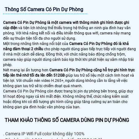
Thông Số Camera Có Pin Dự Phòng
Camera Có Pin Dự Phòng là một camera wifi thông minh ghi hình được ghi
cúp điện
và tiện ích không thể thiếu trong hệ thống an ninh gia đình hay văn
phòng. Với khả năng kết nối và điều khiển thông qua wifi, camera này mang
đến sự thuận tiện tối đa cho người sử dụng.
Một trong những tính năng nổi bật của
Camera Có Pin Dự Phòng đó là khả
năng đàm thoại 2 chiều
cho phép người dùng giao tiếp trực tiếp với người đang
ở nhà một cách dễ dàng. Đồng thời, với chức năng báo động chống trộm,
camera này giúp người dùng cảnh báo kịp thời khi phát hiện sự xâm nhập trái
phép.
Nét mang lại ấn tượng hơn
Camera Có Pin Dự Phòng cũng hỗ trợ ghi hình trực
tiếp lên thẻ nhớ tối đa lên đến 512GB
giúp lưu trữ số liệu một cách linh hoạt và
tiện lợi. Với chuẩn nén video H.265+, người dùng không cần lo lắng về việc
không gian lưu trữ sẽ bị chiếm đoạt quá nhanh.
Camera Có Pin Dự Phòng còn được trang bị pin dự phòng bên trong, giúp duy
trì hoạt động ngay cả khi mất điện. Không những thế, chức năng kiểm soát
hoặc động khi có đối tượng ghi hình cũng giúp tăng cường sự an toàn cho
không gian gia đình hoặc văn phòng của bạn.
THAM KHẢO THÔNG SỐ CAMERA DÙNG PIN DỰ PHÒNG
. Camera IP Wifi Full color không dây 100%