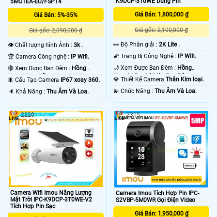
K9DCP-3T0WE Dùng Pin
5MOTEA-EU/FSP14
Giá Bán: 1,800,000 ₫
Giá Bán: 5%-35%
Giá gốc: 2,100,000 ₫
Giá gốc: 2,090,000 ₫
️👀 Độ Phân giải :
2K Lite .
👁 Chất lượng hình Ảnh :
3k .
🌠 Trang Bị Công Nghệ :
IP Wifi.
🏆 Camera Công nghệ :
IP Wifi.
🌙 Xem Được Ban Đêm :
Hồng
🔴 Xem Được Ban Đêm :
Hồng
Ngoại 15m Có Màu Ban Ðêm.
Ngoại 30m Hồng Ngoại SMD.
💎 Thiết Kế Camera
Thân Kim loại.
🐜 Cấu Tạo Camera
IP67 xoay 360.
️💫 Chức Năng :
Thu Âm Và Loa.
️🔈 Khả Năng :
Thu Âm Và Loa.
2220
2315
Camera Wifi Imou Năng Lượng
Camera Imou Tích Hợp Pin IPC-
Mặt Trời IPC-K9DCP-3T0WE-V2
S2VBP-5M0WR Gọi Điện Video
Tích Hợp Pin Sạc
Giá Bán: 1,950,000 ₫