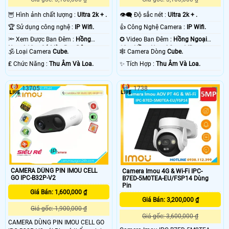
🦉 Hình ảnh chất lượng :
Ultra 2k + .
👁️‍🗨 Độ sắc nét :
Ultra 2k + .
🏆 Sử dụng công nghệ :
IP Wifi.
👍 Công Nghệ Camera :
IP Wifi.
🔦 Xem Được Ban Đêm :
Hồng
✪ Video Ban Đêm :
Hồng Ngoại
Ngoại 10m Có Màu Ban Ðêm.
10m Hồng Ngoại Smart IR.
🕉️ Loại Camera
Cube.
🕸️ Camera Dòng
Cube.
️₤ Chức Năng :
Thu Âm Và Loa.
️✨ Tích Hợp :
Thu Âm Và Loa.
13705
1738
CAMERA DÙNG PIN IMOU CELL
Camera Imou 4G & Wi-Fi IPC-
GO IPC-B32P-V2
B7ED-5M0TEA-EU/FSP14 Dùng
Pin
Giá Bán: 1,600,000 ₫
Giá Bán: 3,200,000 ₫
Giá gốc: 1,900,000 ₫
Giá gốc: 3,600,000 ₫
CAMERA DÙNG PIN IMOU CELL GO