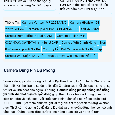
Camera Imou IPC-B7ED-5M0TEA-
IPC-B32P-V2 với Pin có thể sạc lại
EU/FSP14 tích hợp công nghệ tiên
của nó có thể dùng đến 90 ngày sau
tiến với cảm biến CMOS 1/3”, độ
một lần sạc. Công nghệ phát hiện
phân giải 5MP, ống kính 3.6mm góc
người cho phép máy ảnh phát hiện
nhìn 91°. Hỗ trợ kết nối Wi-Fi
hình dạng cơ thể một cách thông
2.4GHz, 4G LTE, đèn hồng ngoại
Thông Tin:
Camera Vantech VP-2224A/T/C
Camera Hikvision DS-
minh. Cung cấp khả năng giám sát
20m và chuẩn chống nước IP66.
trực tiếp 2K để xem rõ những gì
2CD2020F-IW
Camera Ip Wifi Dahua DH-IPC-A15P
XND-6083RV
Sản phẩm cung cấp chất lượng hình
đang xảy ra trong và xung quanh
ảnh sắc nét, hoạt động ổn định
nhà bạn
Camera Dome Hồng Ngoại AI 2MP
Camera IP Tiandy TC-
trong điều kiện khắc nghiệt.
C321N(AK/I3W/E/Y/4mm) Bullet 2MP
Camera Wifi Chính Hãng
Trọn
Bộ Camera Ip Wifi Giá Rẻ
Công Ty Lắp Đặt Camera Wifi Giá Rẻ
Lắp
Camera Wifi Quận 12 Uy Tín
Mua Camera Wifi 360 Loại Nào Tốt
Camera Dùng Pin Dự Phòng
Camera dùng pin dự phòng là thiết bị Kỹ Thuật công ty An Thành Phát có thể
nhận biết với thời lượng sử dụng lên đến 3 tháng sau mỗi lần sạc, mang lại sự
tiện lợi và linh hoạt cho người sử dụng.
Camera dùng pin dự phòng khả năng
ghi hình khi phát hiện chuyển động
giúp theo dõi và bảo vệ không gian một
cách an toàn và hiệu quả. Với chất lượng hình ảnh sắc nét và độ phân giải
FULL HD 1080P, camera chụp và ghi lại mọi chi tiết một cách rõ ràng và chân
thực. Thiết kế nhỏ gọn giúp dễ dàng lắp đặt và di chuyển, đồng thời còn có tính
năng lưu trữ âm thanh, tăng cường khả năng quan sát và nghe rõ hơn.