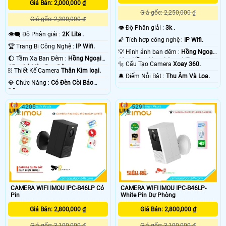
Giá Bán: 2,000,000 ₫
Giá gốc: 2,250,000 ₫
Giá gốc: 2,300,000 ₫
👁 Độ Phân giải :
3k .
👁️‍🗨 Độ Phân giải :
2K Lite .
🌠 Tích hợp công nghệ :
IP Wifi.
🏆 Trang Bị Công Nghệ :
IP Wifi.
💡 Hình ảnh ban đêm :
Hồng Ngoại
🌔 Tầm Xa Ban Đêm :
Hồng Ngoại
10m Hồng Ngoại Smart IR.
🔩 Cấu Tạo Camera
Xoay 360.
15m Có Màu Ban Ðêm.
⛓ Thiết Kế Camera
Thân Kim loại.
️🔔 Điểm Nỗi Bật :
Thu Âm Và Loa.
️💎 Chức Năng :
Có Ðèn Còi Báo
Động.
4205
5291
CAMERA WIFI IMOU IPC-B46LP Có
CAMERA WIFI IMOU IPC-B46LP-
Pin
White Pin Dự Phòng
Giá Bán: 2,800,000 ₫
Giá Bán: 2,800,000 ₫
Giá gốc: 3,100,000 ₫
Giá gốc: 3,100,000 ₫