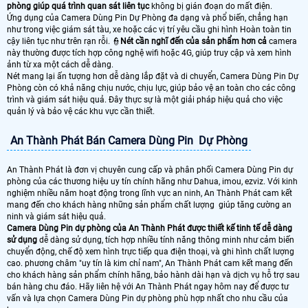
phòng giúp quá trình quan sát liên tục
không bị gián đoạn do mất điện.
Ứng dụng của Camera Dùng Pin Dự Phòng đa dạng và phổ biến, chẳng hạn
như trong việc giám sát tàu, xe hoặc các vị trí yêu cầu ghi hình Hoàn toàn tin
cậy liên tục như trên rạn rỗi. 👮
Nét cần nghĩ đến của sản phẩm hơn cả
camera
này thường được tích hợp công nghệ wifi hoặc 4G, giúp truy cập và xem hình
ảnh từ xa một cách dễ dàng.
Nét mang lại ấn tượng hơn dễ dàng lắp đặt và di chuyển, Camera Dùng Pin Dự
Phòng còn có khả năng chịu nước, chịu lực, giúp bảo vệ an toàn cho các công
trình và giám sát hiệu quả. Đây thực sự là một giải pháp hiệu quả cho việc
quản lý và bảo vệ các khu vực cần thiết.
An Thành Phát Bán Camera Dùng Pin Dự Phòng
An Thành Phát là đơn vị chuyên cung cấp và phân phối Camera Dùng Pin dự
phòng của các thương hiệu uy tín chính hãng như Dahua, imou, ezviz. Với kinh
nghiệm nhiều năm hoạt động trong lĩnh vực an ninh, An Thành Phát cam kết
mang đến cho khách hàng những sản phẩm chất lượng giúp tăng cường an
ninh và giám sát hiệu quả.
Camera Dùng Pin dự phòng của An Thành Phát được thiết kế tinh tế dễ dàng
sử dụng
dễ dàng sử dụng, tích hợp nhiều tính năng thông minh như cảm biến
chuyển động, chế độ xem hình trực tiếp qua điện thoại, và ghi hình chất lượng
cao. phương châm "uy tín là kim chỉ nam", An Thành Phát cam kết mang đến
cho khách hàng sản phẩm chính hãng, bảo hành dài hạn và dịch vụ hỗ trợ sau
bán hàng chu đáo. Hãy liên hệ với An Thành Phát ngay hôm nay để được tư
vấn và lựa chọn Camera Dùng Pin dự phòng phù hợp nhất cho nhu cầu của