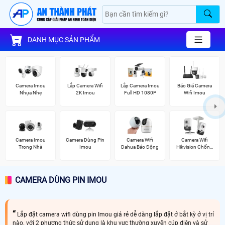
DANH MỤC SẢN PHẨM
Camera Imou
Lắp Camera Wifi
Lắp Camera Imou
Báo Giá Camera
Nhụa Nhẹ
2K Imou
Full HD 1080P
Wifi Imou
Camera Imou
Camera Dùng Pin
Camera Wifi
Camera Wifi
Trong Nhà
Imou
Dahua Báo Động
Hikvision Chống
Trộm
CAMERA DÙNG PIN IMOU
Lắp đặt camera wifi dùng pin Imou giá rẻ dễ dàng lắp đặt ở bắt kỳ ở vị trí
nào. với 2 phương thức sử dụng là khu vực thường xuyên cúp điện và sử