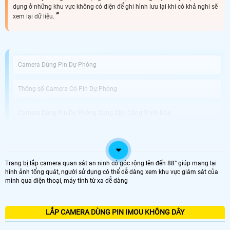
dụng ở những khu vực không có điện để ghi hình lưu lại khi có khả nghi sẽ
xem lại dữ liệu.
Camera Dùng Pin Dự Phòng
Thông số Camera Có Pin Dự Phòng
Camera Dùng Pin Dự Phòng Dùng Cho Công Trình Nào
An Thành Phát Bán Camera Dùng Pin Phòng Uy Tín
Trang bị lắp camera quan sát an ninh có góc rộng lên đến 88° giúp mang lại
Được phát triển với công nghệ tiên tiến, Camera Tích Hợp Pin Dự Phòng không
hình ảnh tổng quát, người sử dụng có thể dễ dàng xem khu vực giám sát của
chỉ là thiết bị giám sát vị trí chuyên dụng mà còn giải pháp hoàn hảo cho
mình qua điện thoại, máy tính từ xa dễ dàng
những tình huống mất điện hoặc thiếu nguồn điện. Với khả năng hoạt động
dựa trên pin tích hợp, bạn có thể dễ dàng di chuyển và sử dụng camera tại
nhiều vị trí khác nhau mà không cần phải lo lắng về nguồn điện.
Điểm nổi bật của camera này chính là chất lượng ghi hình tuyệt vời với độ
LẮP CAMERA DÙNG PIN IMOU KHÔNG DÂY
phân giải Full HD 1080P, giúp bạn quan sát mọi chi tiết một cách rõ nét và sắc
nét. chuẩn nén video H.265+ tiên tiến giúp tiết kiệm dung lượng lưu trữ trong