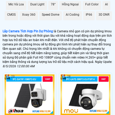
quá trình ghi hình, đồng thời Hoàn toàn tin cậy cho việc lưu trữ dữ liệu lâu dài
Mic Và Loa
Dual Light
78°
Hồng Ngoại
Full Color
AI
mà không lo sợ bị lỗi hay mất mát.
Với Camera Tích Hợp Pin Dự Phòng này, bạn không chỉ có được sự tiện lợi
CMOS
Xoay 360
Speed Dome
AI Coding
IP66
3D DNR
trong việc giám sát mà còn được ổn hơn với chất lượng hình ảnh và dữ liệu lưu
trữ đỉnh cao, đáp ứng mọi nhu cầu của bạn trong việc theo dõi và bảo vệ an
ninh.
Lăp Camera Tích Hợp Pin Dự Phòng
là Camera nhỏ gọn có pin dự phòng Imou
bên trong hoặc động với thời gian lâu với khả năng hoạt động dựa trên pin tích
hợp lưu trữ dữ liệu an toàn khi mất điện. Với chế độ phát hiện chuyển động
camera pin dự phòng Imou sẽ tự động ghi hình khi phát hiện sự thay đổi trong
tầm quan sát. Chú trọng lớn nhất là khi không có chuyển động camera tự
chuyển sang chế độ tiết kiệm năng lượng, giúp tiết kiệm pin và tăng thời gian
sử dụng Độ phân giải Full HD 1080P cùng chuẩn nén video H.265+ giúp tiết
kiệm băng thông và dung lượng lưu trữ dữ liệu một cách hiệu quả. Ngày Upate:
8/5/2026 12:00:00 AM
23
28
'