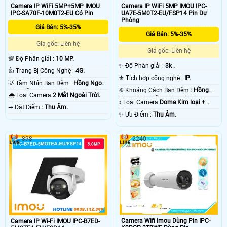
Camera IP WiFi 5MP+5MP IMOU
Camera IP WiFi 5MP IMOU IPC-
IPC-SA70F-10M0T2-EU Có Pin
UA7E-5M0T2-EU/FSP14 Pin Dự
Phòng
Giá Bán: 5%-35%
Giá Bán: 5%-35%
Giá gốc: Liên hệ
Giá gốc: Liên hệ
💯 Độ Phân giải :
10 MP.
✨ Độ Phân giải :
3k .
👍 Trang Bị Công Nghệ :
4G.
⚜️ Tích hợp công nghệ :
IP.
💡 Tầm Nhìn Ban Đêm :
Hồng Ngoại
❈ Khoảng Cách Ban Đêm :
Hồng
10m Hồng Ngoại SMD.
🌧️ Loại Camera
2 Mắt Ngoài Trời.
Ngoại 10m Hồng Ngoại SMD.
↕️ Loại Camera
Dome Kim loại +
️⇝ Đặt Điểm :
Thu Âm.
Nhựa.
️✨ Ưu Điểm :
Thu Âm.
898
2240
Camera Wifi Imou Dùng Pin IPC-
Camera IP Wi-Fi IMOU IPC-B7ED-