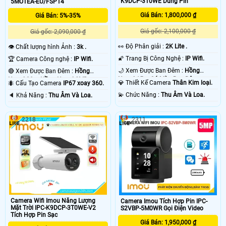
K9DCP-3T0WE Dùng Pin
5MOTEA-EU/FSP14
Giá Bán: 1,800,000 ₫
Giá Bán: 5%-35%
Giá gốc: 2,100,000 ₫
Giá gốc: 2,090,000 ₫
️👀 Độ Phân giải :
2K Lite .
👁 Chất lượng hình Ảnh :
3k .
🌠 Trang Bị Công Nghệ :
IP Wifi.
🏆 Camera Công nghệ :
IP Wifi.
🌙 Xem Được Ban Đêm :
Hồng
🔴 Xem Được Ban Đêm :
Hồng
Ngoại 15m Có Màu Ban Ðêm.
Ngoại 30m Hồng Ngoại SMD.
💎 Thiết Kế Camera
Thân Kim loại.
🐜 Cấu Tạo Camera
IP67 xoay 360.
️💫 Chức Năng :
Thu Âm Và Loa.
️🔈 Khả Năng :
Thu Âm Và Loa.
2218
2311
Camera Wifi Imou Năng Lượng
Camera Imou Tích Hợp Pin IPC-
Mặt Trời IPC-K9DCP-3T0WE-V2
S2VBP-5M0WR Gọi Điện Video
Tích Hợp Pin Sạc
Giá Bán: 1,950,000 ₫