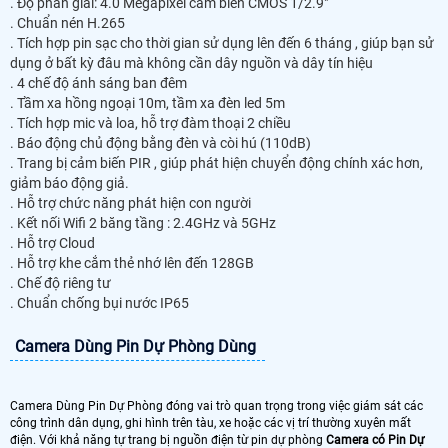
. Độ phân giải: 4.0 Megapixel cảm biến CMOS 1/2.9"
. Chuẩn nén H.265
. Tích hợp pin sạc cho thời gian sử dụng lên đến 6 tháng , giúp bạn sử
dụng ở bất kỳ đâu mà không cần dây nguồn và dây tín hiệu
. 4 chế độ ánh sáng ban đêm
. Tầm xa hồng ngoại 10m, tầm xa đèn led 5m
. Tích hợp mic và loa, hỗ trợ đàm thoại 2 chiều
. Báo động chủ động bằng đèn và còi hú (110dB)
. Trang bị cảm biến PIR , giúp phát hiện chuyển động chính xác hơn,
giảm báo động giả.
. Hỗ trợ chức năng phát hiện con người
. Kết nối Wifi 2 băng tầng : 2.4GHz và 5GHz
. Hỗ trợ Cloud
. Hỗ trợ khe cắm thẻ nhớ lên đến 128GB
. Chế độ riêng tư
. Chuẩn chống bụi nước IP65
Camera Dùng Pin Dự Phòng Dùng
Camera Dùng Pin Dự Phòng đóng vai trò quan trọng trong việc giám sát các
công trình dân dụng, ghi hình trên tàu, xe hoặc các vị trí thường xuyên mất
điện. Với khả năng tự trang bị nguồn điện từ pin dự phòng
Camera có Pin Dự