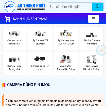
DANH MỤC SẢN PHẨM
Camera Imou
Lắp Camera Wifi
Lắp Camera Imou
Báo Giá Camera
Nhụa Nhẹ
2K Imou
Full HD 1080P
Wifi Imou
Camera Imou
Camera Dùng Pin
Camera Wifi
Camera Wifi
Trong Nhà
Imou
Dahua Báo Động
Hikvision Chống
Trộm
CAMERA DÙNG PIN IMOU
Lắp đặt camera wifi dùng pin Imou giá rẻ dễ dàng lắp đặt ở bắt kỳ ở vị trí
nào. với 2 phương thức sử dụng là khu vực thường xuyên cúp điện và sử