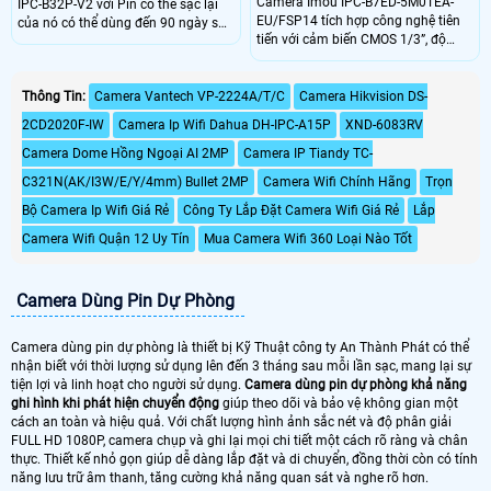
Camera Imou IPC-B7ED-5M0TEA-
IPC-B32P-V2 với Pin có thể sạc lại
EU/FSP14 tích hợp công nghệ tiên
của nó có thể dùng đến 90 ngày sau
tiến với cảm biến CMOS 1/3”, độ
một lần sạc. Công nghệ phát hiện
phân giải 5MP, ống kính 3.6mm góc
người cho phép máy ảnh phát hiện
nhìn 91°. Hỗ trợ kết nối Wi-Fi
hình dạng cơ thể một cách thông
2.4GHz, 4G LTE, đèn hồng ngoại
Thông Tin:
Camera Vantech VP-2224A/T/C
Camera Hikvision DS-
minh. Cung cấp khả năng giám sát
20m và chuẩn chống nước IP66.
trực tiếp 2K để xem rõ những gì
2CD2020F-IW
Camera Ip Wifi Dahua DH-IPC-A15P
XND-6083RV
Sản phẩm cung cấp chất lượng hình
đang xảy ra trong và xung quanh
ảnh sắc nét, hoạt động ổn định
nhà bạn
Camera Dome Hồng Ngoại AI 2MP
Camera IP Tiandy TC-
trong điều kiện khắc nghiệt.
C321N(AK/I3W/E/Y/4mm) Bullet 2MP
Camera Wifi Chính Hãng
Trọn
Bộ Camera Ip Wifi Giá Rẻ
Công Ty Lắp Đặt Camera Wifi Giá Rẻ
Lắp
Camera Wifi Quận 12 Uy Tín
Mua Camera Wifi 360 Loại Nào Tốt
Camera Dùng Pin Dự Phòng
Camera dùng pin dự phòng là thiết bị Kỹ Thuật công ty An Thành Phát có thể
nhận biết với thời lượng sử dụng lên đến 3 tháng sau mỗi lần sạc, mang lại sự
tiện lợi và linh hoạt cho người sử dụng.
Camera dùng pin dự phòng khả năng
ghi hình khi phát hiện chuyển động
giúp theo dõi và bảo vệ không gian một
cách an toàn và hiệu quả. Với chất lượng hình ảnh sắc nét và độ phân giải
FULL HD 1080P, camera chụp và ghi lại mọi chi tiết một cách rõ ràng và chân
thực. Thiết kế nhỏ gọn giúp dễ dàng lắp đặt và di chuyển, đồng thời còn có tính
năng lưu trữ âm thanh, tăng cường khả năng quan sát và nghe rõ hơn.