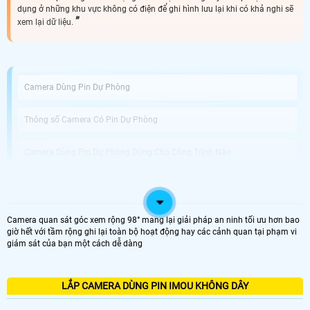
dụng ở những khu vực không có điện để ghi hình lưu lại khi có khả nghi sẽ
xem lại dữ liệu.
Camera Dùng Pin Dự Phòng
Thông số Camera Có Pin Dự Phòng
Camera Dùng Pin Dự Phòng Dùng Cho Công Trình Nào
An Thành Phát Bán Camera Dùng Pin Phòng Uy Tín
Camera quan sát góc xem rộng 98° mang lại giải pháp an ninh tối ưu hơn bao
Được phát triển với công nghệ tiên tiến, Camera Tích Hợp Pin Dự Phòng không
giờ hết với tầm rộng ghi lại toàn bộ hoạt động hay các cảnh quan tại phạm vi
chỉ là thiết bị giám sát vị trí chuyên dụng mà còn giải pháp hoàn hảo cho
giám sát của bạn một cách dễ dàng
những tình huống mất điện hoặc thiếu nguồn điện. Với khả năng hoạt động
dựa trên pin tích hợp, bạn có thể dễ dàng di chuyển và sử dụng camera tại
nhiều vị trí khác nhau mà không cần phải lo lắng về nguồn điện.
Điểm nổi bật của camera này chính là chất lượng ghi hình tuyệt vời với độ
LẮP CAMERA DÙNG PIN IMOU KHÔNG DÂY
phân giải Full HD 1080P, giúp bạn quan sát mọi chi tiết một cách rõ nét và sắc
nét. chuẩn nén video H.265+ tiên tiến giúp tiết kiệm dung lượng lưu trữ trong