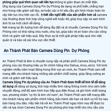
phòng giúp quá trình quan sát liên tục
không bị gián đoạn do mất điện.
Ứng dụng của Camera Dùng Pin Dự Phòng đa dạng và phổ biến, chẳng hạn
như trong việc giám sát tàu, xe hoặc các vị trí yêu cầu ghi hình Hoàn toàn tin
cậy liên tục như trên rạn rỗi. 👮
Nét cần nghĩ đến của sản phẩm hơn cả
camera
này thường được tích hợp công nghệ wifi hoặc 4G, giúp truy cập và xem hình
ảnh từ xa một cách dễ dàng.
Nét mang lại ấn tượng hơn dễ dàng lắp đặt và di chuyển, Camera Dùng Pin Dự
Phòng còn có khả năng chịu nước, chịu lực, giúp bảo vệ an toàn cho các công
trình và giám sát hiệu quả. Đây thực sự là một giải pháp hiệu quả cho việc
quản lý và bảo vệ các khu vực cần thiết.
An Thành Phát Bán Camera Dùng Pin Dự Phòng
An Thành Phát là đơn vị chuyên cung cấp và phân phối Camera Dùng Pin dự
phòng của các thương hiệu uy tín chính hãng như Dahua, imou, ezviz. Với kinh
nghiệm nhiều năm hoạt động trong lĩnh vực an ninh, An Thành Phát cam kết
mang đến cho khách hàng những sản phẩm chất lượng giúp tăng cường an
ninh và giám sát hiệu quả.
Camera Dùng Pin dự phòng của An Thành Phát được thiết kế tinh tế dễ dàng
sử dụng
dễ dàng sử dụng, tích hợp nhiều tính năng thông minh như cảm biến
chuyển động, chế độ xem hình trực tiếp qua điện thoại, và ghi hình chất lượng
cao. phương châm "uy tín là kim chỉ nam", An Thành Phát cam kết mang đến
cho khách hàng sản phẩm chính hãng, bảo hành dài hạn và dịch vụ hỗ trợ sau
bán hàng chu đáo. Hãy liên hệ với An Thành Phát ngay hôm nay để được tư
vấn và lựa chọn Camera Dùng Pin dự phòng phù hợp nhất cho nhu cầu của