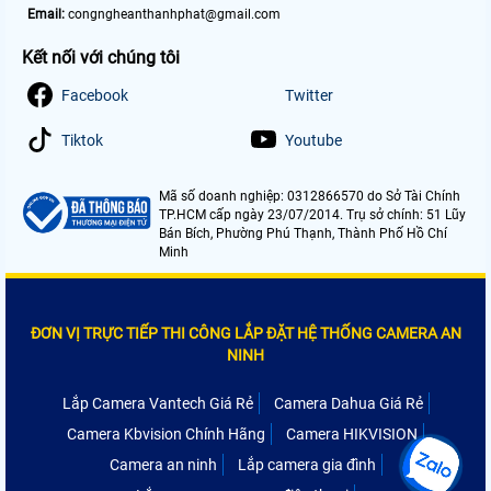
Email:
congngheanthanhphat@gmail.com
Kết nối với chúng tôi
Facebook
Twitter
Tiktok
Youtube
Mã số doanh nghiệp: 0312866570 do Sở Tài Chính
TP.HCM cấp ngày 23/07/2014. Trụ sở chính: 51 Lũy
Bán Bích, Phường Phú Thạnh, Thành Phố Hồ Chí
Minh
ĐƠN VỊ TRỰC TIẾP THI CÔNG LẮP ĐẶT HỆ THỐNG CAMERA AN
NINH
Lắp Camera Vantech Giá Rẻ
Camera Dahua Giá Rẻ
Camera Kbvision Chính Hãng
Camera HIKVISION
Camera an ninh
Lắp camera gia đình