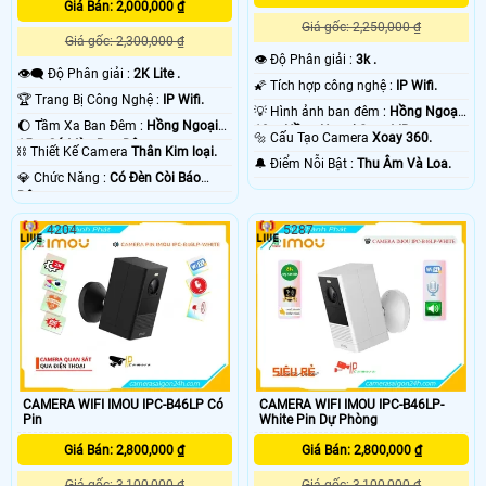
Giá Bán: 2,000,000 ₫
Giá gốc: 2,250,000 ₫
Giá gốc: 2,300,000 ₫
👁 Độ Phân giải :
3k .
👁️‍🗨 Độ Phân giải :
2K Lite .
🌠 Tích hợp công nghệ :
IP Wifi.
🏆 Trang Bị Công Nghệ :
IP Wifi.
💡 Hình ảnh ban đêm :
Hồng Ngoại
🌔 Tầm Xa Ban Đêm :
Hồng Ngoại
10m Hồng Ngoại Smart IR.
🔩 Cấu Tạo Camera
Xoay 360.
15m Có Màu Ban Ðêm.
⛓ Thiết Kế Camera
Thân Kim loại.
️🔔 Điểm Nỗi Bật :
Thu Âm Và Loa.
️💎 Chức Năng :
Có Ðèn Còi Báo
Động.
4204
5287
CAMERA WIFI IMOU IPC-B46LP Có
CAMERA WIFI IMOU IPC-B46LP-
Pin
White Pin Dự Phòng
Giá Bán: 2,800,000 ₫
Giá Bán: 2,800,000 ₫
Giá gốc: 3,100,000 ₫
Giá gốc: 3,100,000 ₫