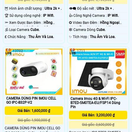
🦉 Hình ảnh chất lượng :
Ultra 2k + .
👁️‍🗨 Độ sắc nét :
Ultra 2k + .
🏆 Sử dụng công nghệ :
IP Wifi.
👍 Công Nghệ Camera :
IP Wifi.
🔦 Xem Được Ban Đêm :
Hồng
✪ Video Ban Đêm :
Hồng Ngoại
Ngoại 10m Có Màu Ban Ðêm.
10m Hồng Ngoại Smart IR.
🕉️ Loại Camera
Cube.
🕸️ Camera Dòng
Cube.
️₤ Chức Năng :
Thu Âm Và Loa.
️✨ Tích Hợp :
Thu Âm Và Loa.
13702
1711
CAMERA DÙNG PIN IMOU CELL
Camera Imou 4G & Wi-Fi IPC-
GO IPC-B32P-V2
B7ED-5M0TEA-EU/FSP14 Dùng
Pin
Giá Bán: 1,600,000 ₫
Giá Bán: 3,200,000 ₫
Giá gốc: 1,900,000 ₫
Giá gốc: 3,600,000 ₫
CAMERA DÙNG PIN IMOU CELL GO