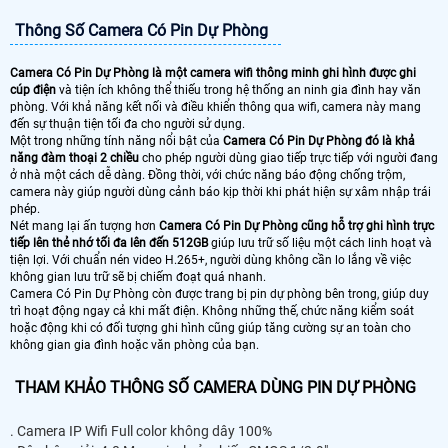
Thông Số Camera Có Pin Dự Phòng
Camera Có Pin Dự Phòng là một camera wifi thông minh ghi hình được ghi
cúp điện
và tiện ích không thể thiếu trong hệ thống an ninh gia đình hay văn
phòng. Với khả năng kết nối và điều khiển thông qua wifi, camera này mang
đến sự thuận tiện tối đa cho người sử dụng.
Một trong những tính năng nổi bật của
Camera Có Pin Dự Phòng đó là khả
năng đàm thoại 2 chiều
cho phép người dùng giao tiếp trực tiếp với người đang
ở nhà một cách dễ dàng. Đồng thời, với chức năng báo động chống trộm,
camera này giúp người dùng cảnh báo kịp thời khi phát hiện sự xâm nhập trái
phép.
Nét mang lại ấn tượng hơn
Camera Có Pin Dự Phòng cũng hỗ trợ ghi hình trực
tiếp lên thẻ nhớ tối đa lên đến 512GB
giúp lưu trữ số liệu một cách linh hoạt và
tiện lợi. Với chuẩn nén video H.265+, người dùng không cần lo lắng về việc
không gian lưu trữ sẽ bị chiếm đoạt quá nhanh.
Camera Có Pin Dự Phòng còn được trang bị pin dự phòng bên trong, giúp duy
trì hoạt động ngay cả khi mất điện. Không những thế, chức năng kiểm soát
hoặc động khi có đối tượng ghi hình cũng giúp tăng cường sự an toàn cho
không gian gia đình hoặc văn phòng của bạn.
THAM KHẢO THÔNG SỐ CAMERA DÙNG PIN DỰ PHÒNG
. Camera IP Wifi Full color không dây 100%