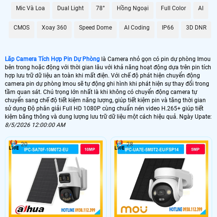
quá trình ghi hình, đồng thời Hoàn toàn tin cậy cho việc lưu trữ dữ liệu lâu dài
Mic Và Loa
Dual Light
78°
Hồng Ngoại
Full Color
AI
mà không lo sợ bị lỗi hay mất mát.
Với Camera Tích Hợp Pin Dự Phòng này, bạn không chỉ có được sự tiện lợi
CMOS
Xoay 360
Speed Dome
AI Coding
IP66
3D DNR
trong việc giám sát mà còn được ổn hơn với chất lượng hình ảnh và dữ liệu lưu
trữ đỉnh cao, đáp ứng mọi nhu cầu của bạn trong việc theo dõi và bảo vệ an
ninh.
Lăp Camera Tích Hợp Pin Dự Phòng
là Camera nhỏ gọn có pin dự phòng Imou
bên trong hoặc động với thời gian lâu với khả năng hoạt động dựa trên pin tích
hợp lưu trữ dữ liệu an toàn khi mất điện. Với chế độ phát hiện chuyển động
camera pin dự phòng Imou sẽ tự động ghi hình khi phát hiện sự thay đổi trong
tầm quan sát. Chú trọng lớn nhất là khi không có chuyển động camera tự
chuyển sang chế độ tiết kiệm năng lượng, giúp tiết kiệm pin và tăng thời gian
sử dụng Độ phân giải Full HD 1080P cùng chuẩn nén video H.265+ giúp tiết
kiệm băng thông và dung lượng lưu trữ dữ liệu một cách hiệu quả. Ngày Upate:
8/5/2026 12:00:00 AM
20
28
'