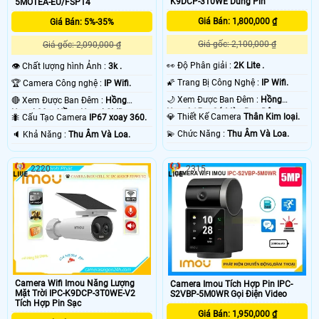
K9DCP-3T0WE Dùng Pin
5MOTEA-EU/FSP14
Giá Bán: 1,800,000 ₫
Giá Bán: 5%-35%
Giá gốc: 2,100,000 ₫
Giá gốc: 2,090,000 ₫
️👀 Độ Phân giải :
2K Lite .
👁 Chất lượng hình Ảnh :
3k .
🌠 Trang Bị Công Nghệ :
IP Wifi.
🏆 Camera Công nghệ :
IP Wifi.
🌙 Xem Được Ban Đêm :
Hồng
🔴 Xem Được Ban Đêm :
Hồng
Ngoại 15m Có Màu Ban Ðêm.
Ngoại 30m Hồng Ngoại SMD.
💎 Thiết Kế Camera
Thân Kim loại.
🐜 Cấu Tạo Camera
IP67 xoay 360.
️💫 Chức Năng :
Thu Âm Và Loa.
️🔈 Khả Năng :
Thu Âm Và Loa.
2220
2315
Camera Wifi Imou Năng Lượng
Camera Imou Tích Hợp Pin IPC-
Mặt Trời IPC-K9DCP-3T0WE-V2
S2VBP-5M0WR Gọi Điện Video
Tích Hợp Pin Sạc
Giá Bán: 1,950,000 ₫