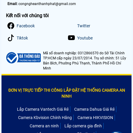
Email:
congngheanthanhphat@gmail.com
Kết nối với chúng tôi
Facebook
Twitter
Tiktok
Youtube
Mã số doanh nghiệp: 0312866570 do Sở Tài Chính
TP.HCM cấp ngày 23/07/2014. Trụ sở chính: 51 Lũy
Bán Bích, Phường Phú Thạnh, Thành Phố Hồ Chí
Minh
ĐƠN VỊ TRỰC TIẾP THI CÔNG LẮP ĐẶT HỆ THỐNG CAMERA AN
NINH
Lắp Camera Vantech Giá Rẻ
Camera Dahua Giá Rẻ
Camera Kbvision Chính Hãng
Camera HIKVISION
Camera an ninh
Lắp camera gia đình