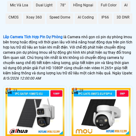
quá trình ghi hình, đồng thời Hoàn toàn tin cậy cho việc lưu trữ dữ liệu lâu dài
Mic Và Loa
Dual Light
78°
Hồng Ngoại
Full Color
AI
mà không lo sợ bị lỗi hay mất mát.
Với Camera Tích Hợp Pin Dự Phòng này, bạn không chỉ có được sự tiện lợi
CMOS
Xoay 360
Speed Dome
AI Coding
IP66
3D DNR
trong việc giám sát mà còn được ổn hơn với chất lượng hình ảnh và dữ liệu lưu
trữ đỉnh cao, đáp ứng mọi nhu cầu của bạn trong việc theo dõi và bảo vệ an
ninh.
Lăp Camera Tích Hợp Pin Dự Phòng
là Camera nhỏ gọn có pin dự phòng Imou
bên trong hoặc động với thời gian lâu với khả năng hoạt động dựa trên pin tích
hợp lưu trữ dữ liệu an toàn khi mất điện. Với chế độ phát hiện chuyển động
camera pin dự phòng Imou sẽ tự động ghi hình khi phát hiện sự thay đổi trong
tầm quan sát. Chú trọng lớn nhất là khi không có chuyển động camera tự
chuyển sang chế độ tiết kiệm năng lượng, giúp tiết kiệm pin và tăng thời gian
sử dụng Độ phân giải Full HD 1080P cùng chuẩn nén video H.265+ giúp tiết
kiệm băng thông và dung lượng lưu trữ dữ liệu một cách hiệu quả. Ngày Upate:
8/5/2026 12:00:00 AM
23
28
'