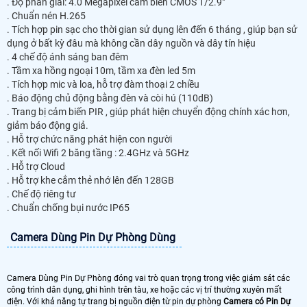
. Độ phân giải: 4.0 Megapixel cảm biến CMOS 1/2.9"
. Chuẩn nén H.265
. Tích hợp pin sạc cho thời gian sử dụng lên đến 6 tháng , giúp bạn sử
dụng ở bất kỳ đâu mà không cần dây nguồn và dây tín hiệu
. 4 chế độ ánh sáng ban đêm
. Tầm xa hồng ngoại 10m, tầm xa đèn led 5m
. Tích hợp mic và loa, hỗ trợ đàm thoại 2 chiều
. Báo động chủ động bằng đèn và còi hú (110dB)
. Trang bị cảm biến PIR , giúp phát hiện chuyển động chính xác hơn,
giảm báo động giả.
. Hỗ trợ chức năng phát hiện con người
. Kết nối Wifi 2 băng tầng : 2.4GHz và 5GHz
. Hỗ trợ Cloud
. Hỗ trợ khe cắm thẻ nhớ lên đến 128GB
. Chế độ riêng tư
. Chuẩn chống bụi nước IP65
Camera Dùng Pin Dự Phòng Dùng
Camera Dùng Pin Dự Phòng đóng vai trò quan trọng trong việc giám sát các
công trình dân dụng, ghi hình trên tàu, xe hoặc các vị trí thường xuyên mất
điện. Với khả năng tự trang bị nguồn điện từ pin dự phòng
Camera có Pin Dự