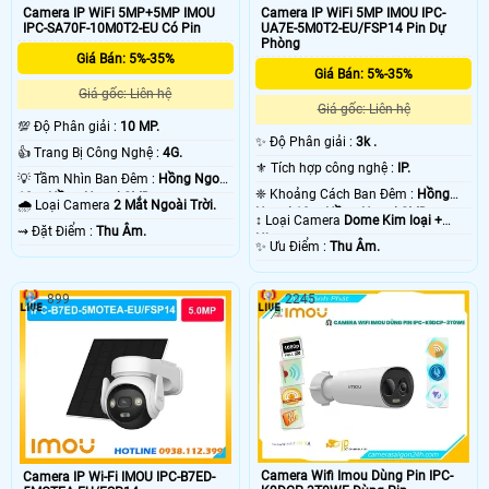
Camera IP WiFi 5MP+5MP IMOU
Camera IP WiFi 5MP IMOU IPC-
IPC-SA70F-10M0T2-EU Có Pin
UA7E-5M0T2-EU/FSP14 Pin Dự
Phòng
Giá Bán: 5%-35%
Giá Bán: 5%-35%
Giá gốc: Liên hệ
Giá gốc: Liên hệ
💯 Độ Phân giải :
10 MP.
✨ Độ Phân giải :
3k .
👍 Trang Bị Công Nghệ :
4G.
⚜️ Tích hợp công nghệ :
IP.
💡 Tầm Nhìn Ban Đêm :
Hồng Ngoại
❈ Khoảng Cách Ban Đêm :
Hồng
10m Hồng Ngoại SMD.
🌧️ Loại Camera
2 Mắt Ngoài Trời.
Ngoại 10m Hồng Ngoại SMD.
↕️ Loại Camera
Dome Kim loại +
️⇝ Đặt Điểm :
Thu Âm.
Nhựa.
️✨ Ưu Điểm :
Thu Âm.
899
2245
Camera Wifi Imou Dùng Pin IPC-
Camera IP Wi-Fi IMOU IPC-B7ED-