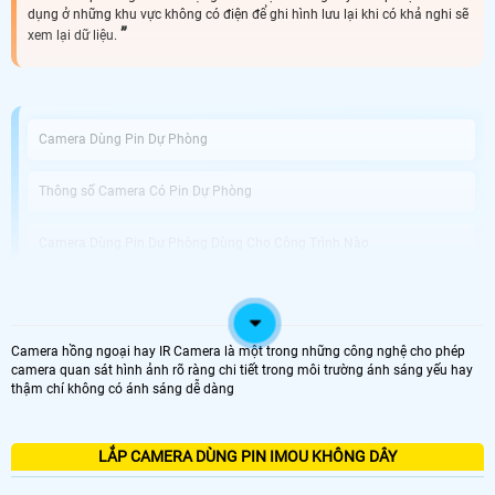
dụng ở những khu vực không có điện để ghi hình lưu lại khi có khả nghi sẽ
xem lại dữ liệu.
Camera Dùng Pin Dự Phòng
Thông số Camera Có Pin Dự Phòng
Camera Dùng Pin Dự Phòng Dùng Cho Công Trình Nào
An Thành Phát Bán Camera Dùng Pin Phòng Uy Tín
Camera hồng ngoại hay IR Camera là một trong những công nghệ cho phép
Được phát triển với công nghệ tiên tiến, Camera Tích Hợp Pin Dự Phòng không
camera quan sát hình ảnh rõ ràng chi tiết trong môi trường ánh sáng yếu hay
chỉ là thiết bị giám sát vị trí chuyên dụng mà còn giải pháp hoàn hảo cho
thậm chí không có ánh sáng dễ dàng
những tình huống mất điện hoặc thiếu nguồn điện. Với khả năng hoạt động
dựa trên pin tích hợp, bạn có thể dễ dàng di chuyển và sử dụng camera tại
nhiều vị trí khác nhau mà không cần phải lo lắng về nguồn điện.
Điểm nổi bật của camera này chính là chất lượng ghi hình tuyệt vời với độ
LẮP CAMERA DÙNG PIN IMOU KHÔNG DÂY
phân giải Full HD 1080P, giúp bạn quan sát mọi chi tiết một cách rõ nét và sắc
nét. chuẩn nén video H.265+ tiên tiến giúp tiết kiệm dung lượng lưu trữ trong