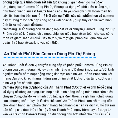
phòng giúp quá trình quan sát liên tục
không bị gián đoạn do mất điện.
Ứng dụng của Camera Dùng Pin Dự Phòng đa dạng và phổ biến, chẳng hạn
như trong việc giám sát tàu, xe hoặc các vị trí yêu cầu ghi hình Hoàn toàn tin
cậy liên tục như trên rạn rỗi. 👮
Nét cần nghĩ đến của sản phẩm hơn cả
camera
này thường được tích hợp công nghệ wifi hoặc 4G, giúp truy cập và xem hình
ảnh từ xa một cách dễ dàng.
Nét mang lại ấn tượng hơn dễ dàng lắp đặt và di chuyển, Camera Dùng Pin Dự
Phòng còn có khả năng chịu nước, chịu lực, giúp bảo vệ an toàn cho các công
trình và giám sát hiệu quả. Đây thực sự là một giải pháp hiệu quả cho việc
quản lý và bảo vệ các khu vực cần thiết.
An Thành Phát Bán Camera Dùng Pin Dự Phòng
An Thành Phát là đơn vị chuyên cung cấp và phân phối Camera Dùng Pin dự
phòng của các thương hiệu uy tín chính hãng như Dahua, imou, ezviz. Với kinh
nghiệm nhiều năm hoạt động trong lĩnh vực an ninh, An Thành Phát cam kết
mang đến cho khách hàng những sản phẩm chất lượng giúp tăng cường an
ninh và giám sát hiệu quả.
Camera Dùng Pin dự phòng của An Thành Phát được thiết kế tinh tế dễ dàng
sử dụng
dễ dàng sử dụng, tích hợp nhiều tính năng thông minh như cảm biến
chuyển động, chế độ xem hình trực tiếp qua điện thoại, và ghi hình chất lượng
cao. phương châm "uy tín là kim chỉ nam", An Thành Phát cam kết mang đến
cho khách hàng sản phẩm chính hãng, bảo hành dài hạn và dịch vụ hỗ trợ sau
bán hàng chu đáo. Hãy liên hệ với An Thành Phát ngay hôm nay để được tư
vấn và lựa chọn Camera Dùng Pin dự phòng phù hợp nhất cho nhu cầu của