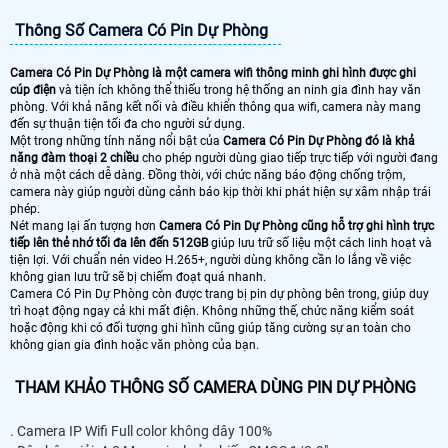
Thông Số Camera Có Pin Dự Phòng
Camera Có Pin Dự Phòng là một camera wifi thông minh ghi hình được ghi
cúp điện
và tiện ích không thể thiếu trong hệ thống an ninh gia đình hay văn
phòng. Với khả năng kết nối và điều khiển thông qua wifi, camera này mang
đến sự thuận tiện tối đa cho người sử dụng.
Một trong những tính năng nổi bật của
Camera Có Pin Dự Phòng đó là khả
năng đàm thoại 2 chiều
cho phép người dùng giao tiếp trực tiếp với người đang
ở nhà một cách dễ dàng. Đồng thời, với chức năng báo động chống trộm,
camera này giúp người dùng cảnh báo kịp thời khi phát hiện sự xâm nhập trái
phép.
Nét mang lại ấn tượng hơn
Camera Có Pin Dự Phòng cũng hỗ trợ ghi hình trực
tiếp lên thẻ nhớ tối đa lên đến 512GB
giúp lưu trữ số liệu một cách linh hoạt và
tiện lợi. Với chuẩn nén video H.265+, người dùng không cần lo lắng về việc
không gian lưu trữ sẽ bị chiếm đoạt quá nhanh.
Camera Có Pin Dự Phòng còn được trang bị pin dự phòng bên trong, giúp duy
trì hoạt động ngay cả khi mất điện. Không những thế, chức năng kiểm soát
hoặc động khi có đối tượng ghi hình cũng giúp tăng cường sự an toàn cho
không gian gia đình hoặc văn phòng của bạn.
THAM KHẢO THÔNG SỐ CAMERA DÙNG PIN DỰ PHÒNG
. Camera IP Wifi Full color không dây 100%