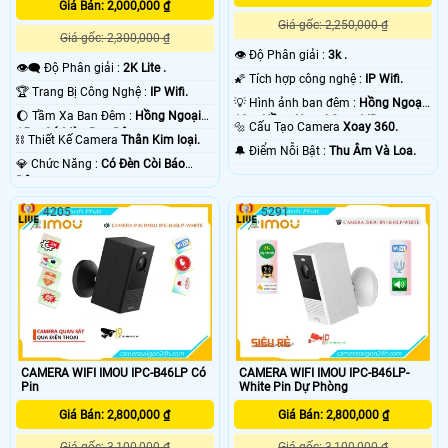
Giá Bán: 2,000,000 ₫
Giá gốc: 2,250,000 ₫
Giá gốc: 2,300,000 ₫
👁 Độ Phân giải :
3k .
👁️‍🗨 Độ Phân giải :
2K Lite .
🌠 Tích hợp công nghệ :
IP Wifi.
🏆 Trang Bị Công Nghệ :
IP Wifi.
💡 Hình ảnh ban đêm :
Hồng Ngoại
🌔 Tầm Xa Ban Đêm :
Hồng Ngoại
10m Hồng Ngoại Smart IR.
🔩 Cấu Tạo Camera
Xoay 360.
15m Có Màu Ban Ðêm.
⛓ Thiết Kế Camera
Thân Kim loại.
️🔔 Điểm Nỗi Bật :
Thu Âm Và Loa.
️💎 Chức Năng :
Có Ðèn Còi Báo
Động.
4205
5291
CAMERA WIFI IMOU IPC-B46LP Có
CAMERA WIFI IMOU IPC-B46LP-
Pin
White Pin Dự Phòng
Giá Bán: 2,800,000 ₫
Giá Bán: 2,800,000 ₫
Giá gốc: 3,100,000 ₫
Giá gốc: 3,100,000 ₫