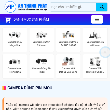
DANH MỤC SẢN PHẨM
Camera Imou
Lắp Camera Wifi
Lắp Camera Imou
Báo Giá Camera
Nhụa Nhẹ
2K Imou
Full HD 1080P
Wifi Imou
Camera Imou
Camera Dùng Pin
Camera Wifi
Camera Wifi
Trong Nhà
Imou
Dahua Báo Động
Hikvision Chống
Trộm
CAMERA DÙNG PIN IMOU
Lắp đặt camera wifi dùng pin Imou giá rẻ dễ dàng lắp đặt ở bắt kỳ ở vị trí
nào. với 2 phương thức sử dụng là khu vực thường xuyên cúp điện và sử