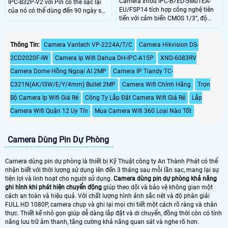
Camera Imou IPC-B7ED-5M0TEA-
IPC-B32P-V2 với Pin có thể sạc lại
EU/FSP14 tích hợp công nghệ tiên
của nó có thể dùng đến 90 ngày sau
tiến với cảm biến CMOS 1/3”, độ
một lần sạc. Công nghệ phát hiện
phân giải 5MP, ống kính 3.6mm góc
người cho phép máy ảnh phát hiện
nhìn 91°. Hỗ trợ kết nối Wi-Fi
hình dạng cơ thể một cách thông
2.4GHz, 4G LTE, đèn hồng ngoại
Thông Tin:
Camera Vantech VP-2224A/T/C
Camera Hikvision DS-
minh. Cung cấp khả năng giám sát
20m và chuẩn chống nước IP66.
trực tiếp 2K để xem rõ những gì
2CD2020F-IW
Camera Ip Wifi Dahua DH-IPC-A15P
XND-6083RV
Sản phẩm cung cấp chất lượng hình
đang xảy ra trong và xung quanh
ảnh sắc nét, hoạt động ổn định
nhà bạn
Camera Dome Hồng Ngoại AI 2MP
Camera IP Tiandy TC-
trong điều kiện khắc nghiệt.
C321N(AK/I3W/E/Y/4mm) Bullet 2MP
Camera Wifi Chính Hãng
Trọn
Bộ Camera Ip Wifi Giá Rẻ
Công Ty Lắp Đặt Camera Wifi Giá Rẻ
Lắp
Camera Wifi Quận 12 Uy Tín
Mua Camera Wifi 360 Loại Nào Tốt
Camera Dùng Pin Dự Phòng
Camera dùng pin dự phòng là thiết bị Kỹ Thuật công ty An Thành Phát có thể
nhận biết với thời lượng sử dụng lên đến 3 tháng sau mỗi lần sạc, mang lại sự
tiện lợi và linh hoạt cho người sử dụng.
Camera dùng pin dự phòng khả năng
ghi hình khi phát hiện chuyển động
giúp theo dõi và bảo vệ không gian một
cách an toàn và hiệu quả. Với chất lượng hình ảnh sắc nét và độ phân giải
FULL HD 1080P, camera chụp và ghi lại mọi chi tiết một cách rõ ràng và chân
thực. Thiết kế nhỏ gọn giúp dễ dàng lắp đặt và di chuyển, đồng thời còn có tính
năng lưu trữ âm thanh, tăng cường khả năng quan sát và nghe rõ hơn.