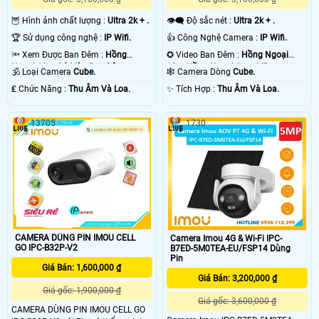
🦉 Hình ảnh chất lượng :
Ultra 2k + .
👁️‍🗨 Độ sắc nét :
Ultra 2k + .
🏆 Sử dụng công nghệ :
IP Wifi.
👍 Công Nghệ Camera :
IP Wifi.
🔦 Xem Được Ban Đêm :
Hồng
✪ Video Ban Đêm :
Hồng Ngoại
Ngoại 10m Có Màu Ban Ðêm.
10m Hồng Ngoại Smart IR.
🕉️ Loại Camera
Cube.
🕸️ Camera Dòng
Cube.
️₤ Chức Năng :
Thu Âm Và Loa.
️✨ Tích Hợp :
Thu Âm Và Loa.
13705
1730
CAMERA DÙNG PIN IMOU CELL
Camera Imou 4G & Wi-Fi IPC-
GO IPC-B32P-V2
B7ED-5M0TEA-EU/FSP14 Dùng
Pin
Giá Bán: 1,600,000 ₫
Giá Bán: 3,200,000 ₫
Giá gốc: 1,900,000 ₫
Giá gốc: 3,600,000 ₫
CAMERA DÙNG PIN IMOU CELL GO