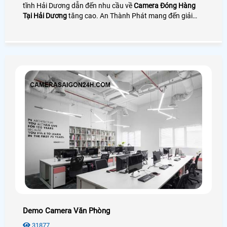
tĩnh Hải Dương dẫn đến nhu cầu về
Camera Đóng Hàng
Tại Hải Dương
tăng cao. An Thành Phát mang đến giải
pháp camera quay đóng gói nhìn rõ mã vận đơn bên cạnh
đó là phần mềm quản lý đơn hàng giúp tra cứu và tải
video cực nhanh
Demo Camera Văn Phòng
31877