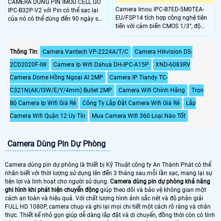
CAMERA DÙNG PIN IMOU CELL GO
Camera Imou IPC-B7ED-5M0TEA-
IPC-B32P-V2 với Pin có thể sạc lại
EU/FSP14 tích hợp công nghệ tiên
của nó có thể dùng đến 90 ngày sau
tiến với cảm biến CMOS 1/3”, độ
một lần sạc. Công nghệ phát hiện
phân giải 5MP, ống kính 3.6mm góc
người cho phép máy ảnh phát hiện
nhìn 91°. Hỗ trợ kết nối Wi-Fi
hình dạng cơ thể một cách thông
2.4GHz, 4G LTE, đèn hồng ngoại
Thông Tin:
Camera Vantech VP-2224A/T/C
Camera Hikvision DS-
minh. Cung cấp khả năng giám sát
20m và chuẩn chống nước IP66.
trực tiếp 2K để xem rõ những gì
2CD2020F-IW
Camera Ip Wifi Dahua DH-IPC-A15P
XND-6083RV
Sản phẩm cung cấp chất lượng hình
đang xảy ra trong và xung quanh
ảnh sắc nét, hoạt động ổn định
nhà bạn
Camera Dome Hồng Ngoại AI 2MP
Camera IP Tiandy TC-
trong điều kiện khắc nghiệt.
C321N(AK/I3W/E/Y/4mm) Bullet 2MP
Camera Wifi Chính Hãng
Trọn
Bộ Camera Ip Wifi Giá Rẻ
Công Ty Lắp Đặt Camera Wifi Giá Rẻ
Lắp
Camera Wifi Quận 12 Uy Tín
Mua Camera Wifi 360 Loại Nào Tốt
Camera Dùng Pin Dự Phòng
Camera dùng pin dự phòng là thiết bị Kỹ Thuật công ty An Thành Phát có thể
nhận biết với thời lượng sử dụng lên đến 3 tháng sau mỗi lần sạc, mang lại sự
tiện lợi và linh hoạt cho người sử dụng.
Camera dùng pin dự phòng khả năng
ghi hình khi phát hiện chuyển động
giúp theo dõi và bảo vệ không gian một
cách an toàn và hiệu quả. Với chất lượng hình ảnh sắc nét và độ phân giải
FULL HD 1080P, camera chụp và ghi lại mọi chi tiết một cách rõ ràng và chân
thực. Thiết kế nhỏ gọn giúp dễ dàng lắp đặt và di chuyển, đồng thời còn có tính