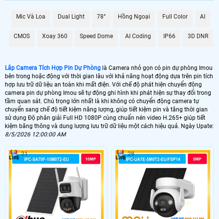
quá trình ghi hình, đồng thời Hoàn toàn tin cậy cho việc lưu trữ dữ liệu lâu dài
mà không lo sợ bị lỗi hay mất mát.
Mic Và Loa
Dual Light
78°
Hồng Ngoại
Full Color
AI
Với Camera Tích Hợp Pin Dự Phòng này, bạn không chỉ có được sự tiện lợi
trong việc giám sát mà còn được ổn hơn với chất lượng hình ảnh và dữ liệu lưu
CMOS
Xoay 360
Speed Dome
AI Coding
IP66
3D DNR
trữ đỉnh cao, đáp ứng mọi nhu cầu của bạn trong việc theo dõi và bảo vệ an
ninh.
Lăp Camera Tích Hợp Pin Dự Phòng
là Camera nhỏ gọn có pin dự phòng Imou
bên trong hoặc động với thời gian lâu với khả năng hoạt động dựa trên pin tích
hợp lưu trữ dữ liệu an toàn khi mất điện. Với chế độ phát hiện chuyển động
camera pin dự phòng Imou sẽ tự động ghi hình khi phát hiện sự thay đổi trong
tầm quan sát. Chú trọng lớn nhất là khi không có chuyển động camera tự
chuyển sang chế độ tiết kiệm năng lượng, giúp tiết kiệm pin và tăng thời gian
sử dụng Độ phân giải Full HD 1080P cùng chuẩn nén video H.265+ giúp tiết
kiệm băng thông và dung lượng lưu trữ dữ liệu một cách hiệu quả. Ngày Upate:
8/5/2026 12:00:00 AM
21
28
'