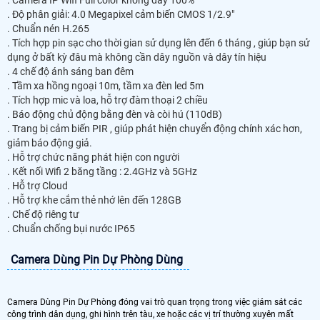
. Camera IP Wifi Full color không dây 100%
. Độ phân giải: 4.0 Megapixel cảm biến CMOS 1/2.9"
. Chuẩn nén H.265
. Tích hợp pin sạc cho thời gian sử dụng lên đến 6 tháng , giúp bạn sử
dụng ở bất kỳ đâu mà không cần dây nguồn và dây tín hiệu
. 4 chế độ ánh sáng ban đêm
. Tầm xa hồng ngoại 10m, tầm xa đèn led 5m
. Tích hợp mic và loa, hỗ trợ đàm thoại 2 chiều
. Báo động chủ động bằng đèn và còi hú (110dB)
. Trang bị cảm biến PIR , giúp phát hiện chuyển động chính xác hơn,
giảm báo động giả.
. Hỗ trợ chức năng phát hiện con người
. Kết nối Wifi 2 băng tầng : 2.4GHz và 5GHz
. Hỗ trợ Cloud
. Hỗ trợ khe cắm thẻ nhớ lên đến 128GB
. Chế độ riêng tư
. Chuẩn chống bụi nước IP65
Camera Dùng Pin Dự Phòng Dùng
Camera Dùng Pin Dự Phòng đóng vai trò quan trọng trong việc giám sát các
công trình dân dụng, ghi hình trên tàu, xe hoặc các vị trí thường xuyên mất