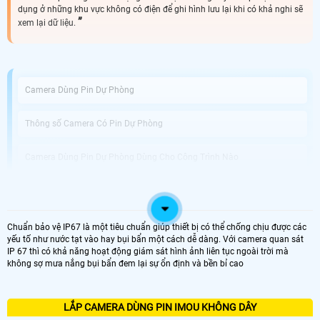
dụng ở những khu vực không có điện để ghi hình lưu lại khi có khả nghi sẽ
xem lại dữ liệu.
Camera Dùng Pin Dự Phòng
Thông số Camera Có Pin Dự Phòng
Camera Dùng Pin Dự Phòng Dùng Cho Công Trình Nào
An Thành Phát Bán Camera Dùng Pin Phòng Uy Tín
Chuẩn bảo vệ IP67 là một tiêu chuẩn giúp thiết bị có thể chống chịu được các
Được phát triển với công nghệ tiên tiến, Camera Tích Hợp Pin Dự Phòng không
yếu tố như nước tạt vào hay bụi bẩn một cách dễ dàng. Với camera quan sát
chỉ là thiết bị giám sát vị trí chuyên dụng mà còn giải pháp hoàn hảo cho
IP 67 thì có khả năng hoạt động giám sát hình ảnh liên tục ngoài trời mà
những tình huống mất điện hoặc thiếu nguồn điện. Với khả năng hoạt động
không sợ mưa nắng bụi bẩn đem lại sự ổn định và bền bỉ cao
dựa trên pin tích hợp, bạn có thể dễ dàng di chuyển và sử dụng camera tại
nhiều vị trí khác nhau mà không cần phải lo lắng về nguồn điện.
Điểm nổi bật của camera này chính là chất lượng ghi hình tuyệt vời với độ
phân giải Full HD 1080P, giúp bạn quan sát mọi chi tiết một cách rõ nét và sắc
LẮP CAMERA DÙNG PIN IMOU KHÔNG DÂY
nét. chuẩn nén video H.265+ tiên tiến giúp tiết kiệm dung lượng lưu trữ trong