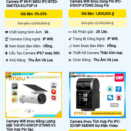
Camera Wifi Imou Dùng Pin IPC-
Camera IP Wi-Fi IMOU IPC-B7ED-
K9DCP-3T0WE Dùng Pin
5MOTEA-EU/FSP14
Giá Bán: 1,800,000 ₫
Giá Bán: 5%-35%
Giá gốc: 2,100,000 ₫
Giá gốc: 2,090,000 ₫
️👀 Độ Phân giải :
2K Lite .
👁 Chất lượng hình Ảnh :
3k .
🌠 Trang Bị Công Nghệ :
IP Wifi.
🏆 Camera Công nghệ :
IP Wifi.
🌙 Xem Được Ban Đêm :
Hồng
🔴 Xem Được Ban Đêm :
Hồng
Ngoại 15m Có Màu Ban Ðêm.
Ngoại 30m Hồng Ngoại SMD.
💎 Thiết Kế Camera
Thân Kim loại.
🐜 Cấu Tạo Camera
IP67 xoay 360.
️💫 Chức Năng :
Thu Âm Và Loa.
️🔈 Khả Năng :
Thu Âm Và Loa.
2219
2313
Camera Wifi Imou Năng Lượng
Camera Imou Tích Hợp Pin IPC-
Mặt Trời IPC-K9DCP-3T0WE-V2
S2VBP-5M0WR Gọi Điện Video
Tích Hợp Pin Sạc