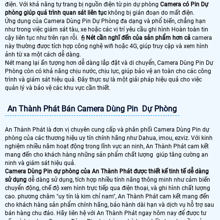
điện. Với khả năng tự trang bị nguồn điện từ pin dự phòng
Camera có Pin Dự
phòng giúp quá trình quan sát liên tục
không bị gián đoạn do mất điện.
Ứng dụng của Camera Dùng Pin Dự Phòng đa dạng và phổ biến, chẳng hạn
như trong việc giám sát tàu, xe hoặc các vị trí yêu cầu ghi hình Hoàn toàn tin
cậy liên tục như trên rạn rỗi. 👮
Nét cần nghĩ đến của sản phẩm hơn cả
camera
này thường được tích hợp công nghệ wifi hoặc 4G, giúp truy cập và xem hình
ảnh từ xa một cách dễ dàng.
Nét mang lại ấn tượng hơn dễ dàng lắp đặt và di chuyển, Camera Dùng Pin Dự
Phòng còn có khả năng chịu nước, chịu lực, giúp bảo vệ an toàn cho các công
trình và giám sát hiệu quả. Đây thực sự là một giải pháp hiệu quả cho việc
quản lý và bảo vệ các khu vực cần thiết.
An Thành Phát Bán Camera Dùng Pin Dự Phòng
An Thành Phát là đơn vị chuyên cung cấp và phân phối Camera Dùng Pin dự
phòng của các thương hiệu uy tín chính hãng như Dahua, imou, ezviz. Với kinh
nghiệm nhiều năm hoạt động trong lĩnh vực an ninh, An Thành Phát cam kết
mang đến cho khách hàng những sản phẩm chất lượng giúp tăng cường an
ninh và giám sát hiệu quả.
Camera Dùng Pin dự phòng của An Thành Phát được thiết kế tinh tế dễ dàng
sử dụng
dễ dàng sử dụng, tích hợp nhiều tính năng thông minh như cảm biến
chuyển động, chế độ xem hình trực tiếp qua điện thoại, và ghi hình chất lượng
cao. phương châm "uy tín là kim chỉ nam", An Thành Phát cam kết mang đến
cho khách hàng sản phẩm chính hãng, bảo hành dài hạn và dịch vụ hỗ trợ sau
bán hàng chu đáo. Hãy liên hệ với An Thành Phát ngay hôm nay để được tư