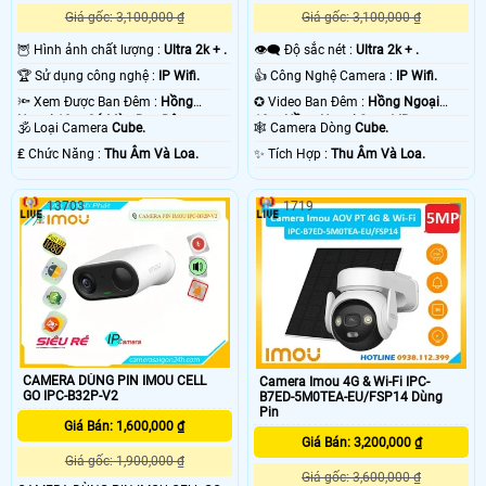
Giá gốc: 3,100,000 ₫
Giá gốc: 3,100,000 ₫
🦉 Hình ảnh chất lượng :
Ultra 2k + .
👁️‍🗨 Độ sắc nét :
Ultra 2k + .
🏆 Sử dụng công nghệ :
IP Wifi.
👍 Công Nghệ Camera :
IP Wifi.
🔦 Xem Được Ban Đêm :
Hồng
✪ Video Ban Đêm :
Hồng Ngoại
Ngoại 10m Có Màu Ban Ðêm.
10m Hồng Ngoại Smart IR.
🕉️ Loại Camera
Cube.
🕸️ Camera Dòng
Cube.
️₤ Chức Năng :
Thu Âm Và Loa.
️✨ Tích Hợp :
Thu Âm Và Loa.
13703
1719
CAMERA DÙNG PIN IMOU CELL
Camera Imou 4G & Wi-Fi IPC-
GO IPC-B32P-V2
B7ED-5M0TEA-EU/FSP14 Dùng
Pin
Giá Bán: 1,600,000 ₫
Giá Bán: 3,200,000 ₫
Giá gốc: 1,900,000 ₫
Giá gốc: 3,600,000 ₫