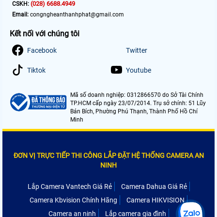
(028) 6688.4949
CSKH:
Email:
congngheanthanhphat@gmail.com
Kết nối với chúng tôi
Facebook
Twitter
Tiktok
Youtube
Mã số doanh nghiệp: 0312866570 do Sở Tài Chính
TP.HCM cấp ngày 23/07/2014. Trụ sở chính: 51 Lũy
Bán Bích, Phường Phú Thạnh, Thành Phố Hồ Chí
Minh
ĐƠN VỊ TRỰC TIẾP THI CÔNG LẮP ĐẶT HỆ THỐNG CAMERA AN
NINH
Lắp Camera Vantech Giá Rẻ
Camera Dahua Giá Rẻ
Camera Kbvision Chính Hãng
Camera HIKVISION
Camera an ninh
Lắp camera gia đình