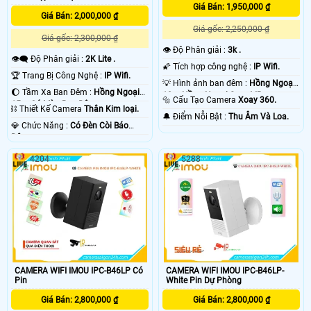
Giá Bán: 1,950,000 ₫
Giá Bán: 2,000,000 ₫
Giá gốc: 2,250,000 ₫
Giá gốc: 2,300,000 ₫
👁 Độ Phân giải :
3k .
👁️‍🗨 Độ Phân giải :
2K Lite .
🌠 Tích hợp công nghệ :
IP Wifi.
🏆 Trang Bị Công Nghệ :
IP Wifi.
💡 Hình ảnh ban đêm :
Hồng Ngoại
🌔 Tầm Xa Ban Đêm :
Hồng Ngoại
10m Hồng Ngoại Smart IR.
🔩 Cấu Tạo Camera
Xoay 360.
15m Có Màu Ban Ðêm.
⛓ Thiết Kế Camera
Thân Kim loại.
️🔔 Điểm Nỗi Bật :
Thu Âm Và Loa.
️💎 Chức Năng :
Có Ðèn Còi Báo
Động.
4204
5288
CAMERA WIFI IMOU IPC-B46LP Có
CAMERA WIFI IMOU IPC-B46LP-
Pin
White Pin Dự Phòng
Giá Bán: 2,800,000 ₫
Giá Bán: 2,800,000 ₫