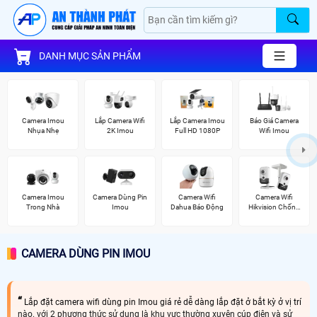
DANH MỤC SẢN PHẨM
Camera Imou
Lắp Camera Wifi
Lắp Camera Imou
Báo Giá Camera
Nhụa Nhẹ
2K Imou
Full HD 1080P
Wifi Imou
Camera Imou
Camera Dùng Pin
Camera Wifi
Camera Wifi
Trong Nhà
Imou
Dahua Báo Động
Hikvision Chống
Trộm
CAMERA DÙNG PIN IMOU
Lắp đặt camera wifi dùng pin Imou giá rẻ dễ dàng lắp đặt ở bắt kỳ ở vị trí
nào. với 2 phương thức sử dụng là khu vực thường xuyên cúp điện và sử