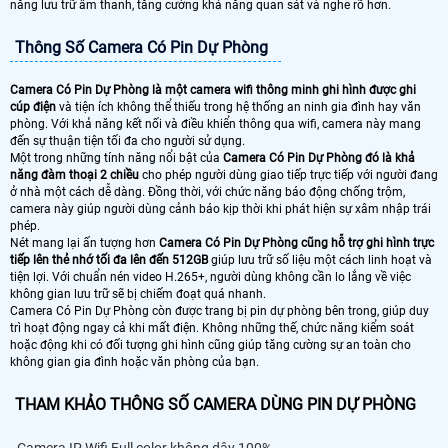
năng lưu trữ âm thanh, tăng cường khả năng quan sát và nghe rõ hơn.
Thông Số Camera Có Pin Dự Phòng
Camera Có Pin Dự Phòng là một camera wifi thông minh ghi hình được ghi
cúp điện
và tiện ích không thể thiếu trong hệ thống an ninh gia đình hay văn
phòng. Với khả năng kết nối và điều khiển thông qua wifi, camera này mang
đến sự thuận tiện tối đa cho người sử dụng.
Một trong những tính năng nổi bật của
Camera Có Pin Dự Phòng đó là khả
năng đàm thoại 2 chiều
cho phép người dùng giao tiếp trực tiếp với người đang
ở nhà một cách dễ dàng. Đồng thời, với chức năng báo động chống trộm,
camera này giúp người dùng cảnh báo kịp thời khi phát hiện sự xâm nhập trái
phép.
Nét mang lại ấn tượng hơn
Camera Có Pin Dự Phòng cũng hỗ trợ ghi hình trực
tiếp lên thẻ nhớ tối đa lên đến 512GB
giúp lưu trữ số liệu một cách linh hoạt và
tiện lợi. Với chuẩn nén video H.265+, người dùng không cần lo lắng về việc
không gian lưu trữ sẽ bị chiếm đoạt quá nhanh.
Camera Có Pin Dự Phòng còn được trang bị pin dự phòng bên trong, giúp duy
trì hoạt động ngay cả khi mất điện. Không những thế, chức năng kiểm soát
hoặc động khi có đối tượng ghi hình cũng giúp tăng cường sự an toàn cho
không gian gia đình hoặc văn phòng của bạn.
THAM KHẢO THÔNG SỐ CAMERA DÙNG PIN DỰ PHÒNG