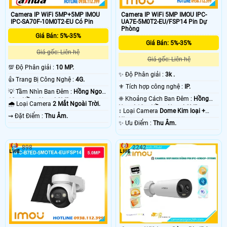
Camera IP WiFi 5MP+5MP IMOU
Camera IP WiFi 5MP IMOU IPC-
IPC-SA70F-10M0T2-EU Có Pin
UA7E-5M0T2-EU/FSP14 Pin Dự
Phòng
Giá Bán: 5%-35%
Giá Bán: 5%-35%
Giá gốc: Liên hệ
Giá gốc: Liên hệ
💯 Độ Phân giải :
10 MP.
✨ Độ Phân giải :
3k .
👍 Trang Bị Công Nghệ :
4G.
⚜️ Tích hợp công nghệ :
IP.
💡 Tầm Nhìn Ban Đêm :
Hồng Ngoại
❈ Khoảng Cách Ban Đêm :
Hồng
10m Hồng Ngoại SMD.
🌧️ Loại Camera
2 Mắt Ngoài Trời.
Ngoại 10m Hồng Ngoại SMD.
↕️ Loại Camera
Dome Kim loại +
️⇝ Đặt Điểm :
Thu Âm.
Nhựa.
️✨ Ưu Điểm :
Thu Âm.
898
2242