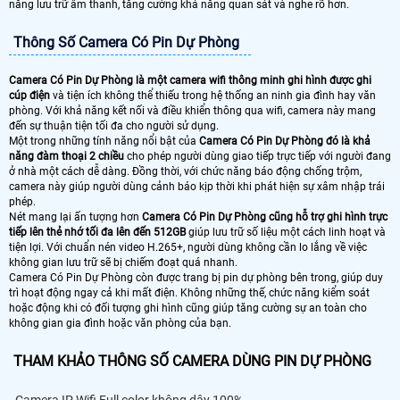
năng lưu trữ âm thanh, tăng cường khả năng quan sát và nghe rõ hơn.
Thông Số Camera Có Pin Dự Phòng
Camera Có Pin Dự Phòng là một camera wifi thông minh ghi hình được ghi
cúp điện
và tiện ích không thể thiếu trong hệ thống an ninh gia đình hay văn
phòng. Với khả năng kết nối và điều khiển thông qua wifi, camera này mang
đến sự thuận tiện tối đa cho người sử dụng.
Một trong những tính năng nổi bật của
Camera Có Pin Dự Phòng đó là khả
năng đàm thoại 2 chiều
cho phép người dùng giao tiếp trực tiếp với người đang
ở nhà một cách dễ dàng. Đồng thời, với chức năng báo động chống trộm,
camera này giúp người dùng cảnh báo kịp thời khi phát hiện sự xâm nhập trái
phép.
Nét mang lại ấn tượng hơn
Camera Có Pin Dự Phòng cũng hỗ trợ ghi hình trực
tiếp lên thẻ nhớ tối đa lên đến 512GB
giúp lưu trữ số liệu một cách linh hoạt và
tiện lợi. Với chuẩn nén video H.265+, người dùng không cần lo lắng về việc
không gian lưu trữ sẽ bị chiếm đoạt quá nhanh.
Camera Có Pin Dự Phòng còn được trang bị pin dự phòng bên trong, giúp duy
trì hoạt động ngay cả khi mất điện. Không những thế, chức năng kiểm soát
hoặc động khi có đối tượng ghi hình cũng giúp tăng cường sự an toàn cho
không gian gia đình hoặc văn phòng của bạn.
THAM KHẢO THÔNG SỐ CAMERA DÙNG PIN DỰ PHÒNG