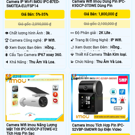
Camera Wifi Imou Dùng Pin IPC-
Camera IP Wi-Fi IMOU IPC-B7ED-
K9DCP-3T0WE Dùng Pin
5MOTEA-EU/FSP14
Giá Bán: 1,800,000 ₫
Giá Bán: 5%-35%
Giá gốc: 2,100,000 ₫
Giá gốc: 2,090,000 ₫
️👀 Độ Phân giải :
2K Lite .
👁 Chất lượng hình Ảnh :
3k .
🌠 Trang Bị Công Nghệ :
IP Wifi.
🏆 Camera Công nghệ :
IP Wifi.
🌙 Xem Được Ban Đêm :
Hồng
🔴 Xem Được Ban Đêm :
Hồng
Ngoại 15m Có Màu Ban Ðêm.
Ngoại 30m Hồng Ngoại SMD.
💎 Thiết Kế Camera
Thân Kim loại.
🐜 Cấu Tạo Camera
IP67 xoay 360.
️💫 Chức Năng :
Thu Âm Và Loa.
️🔈 Khả Năng :
Thu Âm Và Loa.
2218
2313
Camera Wifi Imou Năng Lượng
Camera Imou Tích Hợp Pin IPC-
Mặt Trời IPC-K9DCP-3T0WE-V2
S2VBP-5M0WR Gọi Điện Video
Tích Hợp Pin Sạc