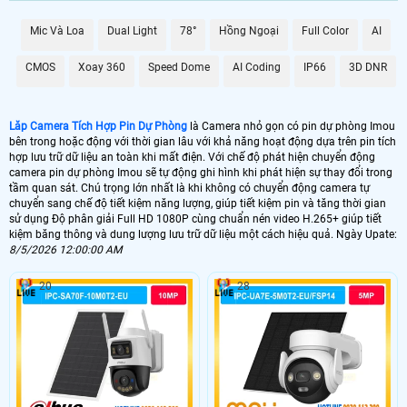
quá trình ghi hình, đồng thời Hoàn toàn tin cậy cho việc lưu trữ dữ liệu lâu dài
mà không lo sợ bị lỗi hay mất mát.
Mic Và Loa
Dual Light
78°
Hồng Ngoại
Full Color
AI
Với Camera Tích Hợp Pin Dự Phòng này, bạn không chỉ có được sự tiện lợi
trong việc giám sát mà còn được ổn hơn với chất lượng hình ảnh và dữ liệu lưu
CMOS
Xoay 360
Speed Dome
AI Coding
IP66
3D DNR
trữ đỉnh cao, đáp ứng mọi nhu cầu của bạn trong việc theo dõi và bảo vệ an
ninh.
Lăp Camera Tích Hợp Pin Dự Phòng
là Camera nhỏ gọn có pin dự phòng Imou
bên trong hoặc động với thời gian lâu với khả năng hoạt động dựa trên pin tích
hợp lưu trữ dữ liệu an toàn khi mất điện. Với chế độ phát hiện chuyển động
camera pin dự phòng Imou sẽ tự động ghi hình khi phát hiện sự thay đổi trong
tầm quan sát. Chú trọng lớn nhất là khi không có chuyển động camera tự
chuyển sang chế độ tiết kiệm năng lượng, giúp tiết kiệm pin và tăng thời gian
sử dụng Độ phân giải Full HD 1080P cùng chuẩn nén video H.265+ giúp tiết
kiệm băng thông và dung lượng lưu trữ dữ liệu một cách hiệu quả. Ngày Upate:
8/5/2026 12:00:00 AM
20
28
'