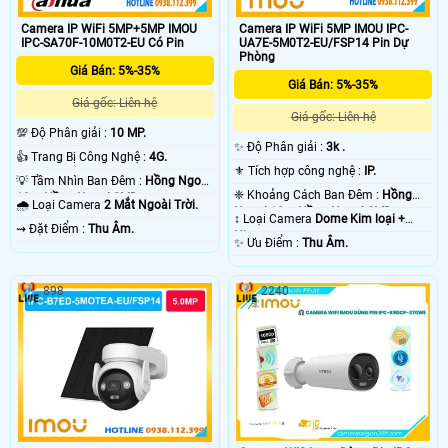
Camera IP WiFi 5MP+5MP IMOU
Camera IP WiFi 5MP IMOU IPC-
IPC-SA70F-10M0T2-EU Có Pin
UA7E-5M0T2-EU/FSP14 Pin Dự
Phòng
Giá Bán: 5%-35%
Giá Bán: 5%-35%
Giá gốc: Liên hệ
Giá gốc: Liên hệ
💯 Độ Phân giải :
10 MP.
✨ Độ Phân giải :
3k .
👍 Trang Bị Công Nghệ :
4G.
⚜️ Tích hợp công nghệ :
IP.
💡 Tầm Nhìn Ban Đêm :
Hồng Ngoại
❈ Khoảng Cách Ban Đêm :
Hồng
10m Hồng Ngoại SMD.
🌧️ Loại Camera
2 Mắt Ngoài Trời.
Ngoại 10m Hồng Ngoại SMD.
↕️ Loại Camera
Dome Kim loại +
️⇝ Đặt Điểm :
Thu Âm.
Nhựa.
️✨ Ưu Điểm :
Thu Âm.
898
2240