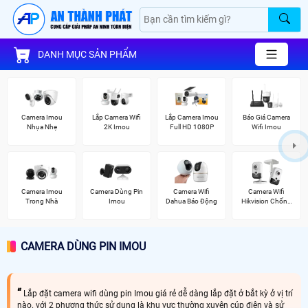
DANH MỤC SẢN PHẨM
Camera Imou
Lắp Camera Wifi
Lắp Camera Imou
Báo Giá Camera
Nhụa Nhẹ
2K Imou
Full HD 1080P
Wifi Imou
Camera Imou
Camera Dùng Pin
Camera Wifi
Camera Wifi
Trong Nhà
Imou
Dahua Báo Động
Hikvision Chống
Trộm
CAMERA DÙNG PIN IMOU
Lắp đặt camera wifi dùng pin Imou giá rẻ dễ dàng lắp đặt ở bắt kỳ ở vị trí
nào. với 2 phương thức sử dụng là khu vực thường xuyên cúp điện và sử