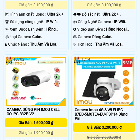
Giá gốc: 3,100,000 ₫
Giá gốc: 3,100,000 ₫
🦉 Hình ảnh chất lượng :
Ultra 2k + .
👁️‍🗨 Độ sắc nét :
Ultra 2k + .
🏆 Sử dụng công nghệ :
IP Wifi.
👍 Công Nghệ Camera :
IP Wifi.
🔦 Xem Được Ban Đêm :
Hồng
✪ Video Ban Đêm :
Hồng Ngoại
Ngoại 10m Có Màu Ban Ðêm.
10m Hồng Ngoại Smart IR.
🕉️ Loại Camera
Cube.
🕸️ Camera Dòng
Cube.
️₤ Chức Năng :
Thu Âm Và Loa.
️✨ Tích Hợp :
Thu Âm Và Loa.
13702
1714
CAMERA DÙNG PIN IMOU CELL
Camera Imou 4G & Wi-Fi IPC-
GO IPC-B32P-V2
B7ED-5M0TEA-EU/FSP14 Dùng
Pin
Giá Bán: 1,600,000 ₫
Giá Bán: 3,200,000 ₫
Giá gốc: 1,900,000 ₫
Giá gốc: 3,600,000 ₫