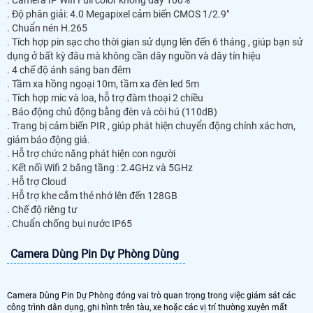
. Camera IP Wifi Full color không dây 100%
. Độ phân giải: 4.0 Megapixel cảm biến CMOS 1/2.9"
. Chuẩn nén H.265
. Tích hợp pin sạc cho thời gian sử dụng lên đến 6 tháng , giúp bạn sử
dụng ở bất kỳ đâu mà không cần dây nguồn và dây tín hiệu
. 4 chế độ ánh sáng ban đêm
. Tầm xa hồng ngoại 10m, tầm xa đèn led 5m
. Tích hợp mic và loa, hỗ trợ đàm thoại 2 chiều
. Báo động chủ động bằng đèn và còi hú (110dB)
. Trang bị cảm biến PIR , giúp phát hiện chuyển động chính xác hơn,
giảm báo động giả.
. Hỗ trợ chức năng phát hiện con người
. Kết nối Wifi 2 băng tầng : 2.4GHz và 5GHz
. Hỗ trợ Cloud
. Hỗ trợ khe cắm thẻ nhớ lên đến 128GB
. Chế độ riêng tư
. Chuẩn chống bụi nước IP65
Camera Dùng Pin Dự Phòng Dùng
Camera Dùng Pin Dự Phòng đóng vai trò quan trọng trong việc giám sát các
công trình dân dụng, ghi hình trên tàu, xe hoặc các vị trí thường xuyên mất