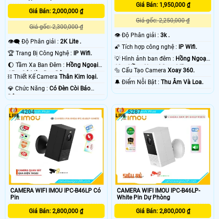
Giá Bán: 1,950,000 ₫
Giá Bán: 2,000,000 ₫
Giá gốc: 2,250,000 ₫
Giá gốc: 2,300,000 ₫
👁 Độ Phân giải :
3k .
👁️‍🗨 Độ Phân giải :
2K Lite .
🌠 Tích hợp công nghệ :
IP Wifi.
🏆 Trang Bị Công Nghệ :
IP Wifi.
💡 Hình ảnh ban đêm :
Hồng Ngoại
🌔 Tầm Xa Ban Đêm :
Hồng Ngoại
10m Hồng Ngoại Smart IR.
🔩 Cấu Tạo Camera
Xoay 360.
15m Có Màu Ban Ðêm.
⛓ Thiết Kế Camera
Thân Kim loại.
️🔔 Điểm Nỗi Bật :
Thu Âm Và Loa.
️💎 Chức Năng :
Có Ðèn Còi Báo
Động.
4204
5287
CAMERA WIFI IMOU IPC-B46LP Có
CAMERA WIFI IMOU IPC-B46LP-
Pin
White Pin Dự Phòng
Giá Bán: 2,800,000 ₫
Giá Bán: 2,800,000 ₫