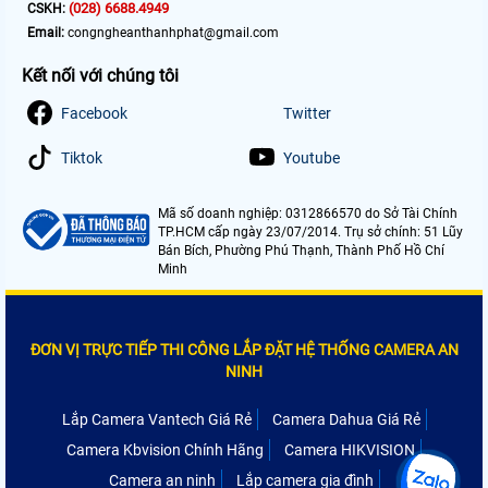
(028) 6688.4949
CSKH:
Email:
congngheanthanhphat@gmail.com
Kết nối với chúng tôi
Facebook
Twitter
Tiktok
Youtube
Mã số doanh nghiệp: 0312866570 do Sở Tài Chính
TP.HCM cấp ngày 23/07/2014. Trụ sở chính: 51 Lũy
Bán Bích, Phường Phú Thạnh, Thành Phố Hồ Chí
Minh
ĐƠN VỊ TRỰC TIẾP THI CÔNG LẮP ĐẶT HỆ THỐNG CAMERA AN
NINH
Lắp Camera Vantech Giá Rẻ
Camera Dahua Giá Rẻ
Camera Kbvision Chính Hãng
Camera HIKVISION
Camera an ninh
Lắp camera gia đình