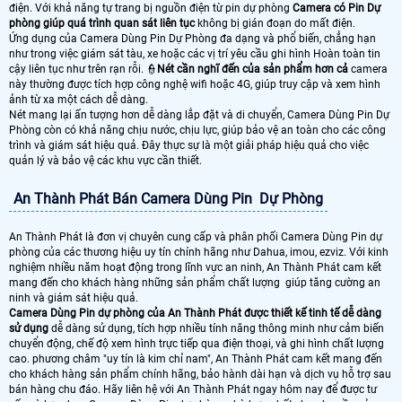
điện. Với khả năng tự trang bị nguồn điện từ pin dự phòng
Camera có Pin Dự
phòng giúp quá trình quan sát liên tục
không bị gián đoạn do mất điện.
Ứng dụng của Camera Dùng Pin Dự Phòng đa dạng và phổ biến, chẳng hạn
như trong việc giám sát tàu, xe hoặc các vị trí yêu cầu ghi hình Hoàn toàn tin
cậy liên tục như trên rạn rỗi. 👮
Nét cần nghĩ đến của sản phẩm hơn cả
camera
này thường được tích hợp công nghệ wifi hoặc 4G, giúp truy cập và xem hình
ảnh từ xa một cách dễ dàng.
Nét mang lại ấn tượng hơn dễ dàng lắp đặt và di chuyển, Camera Dùng Pin Dự
Phòng còn có khả năng chịu nước, chịu lực, giúp bảo vệ an toàn cho các công
trình và giám sát hiệu quả. Đây thực sự là một giải pháp hiệu quả cho việc
quản lý và bảo vệ các khu vực cần thiết.
An Thành Phát Bán Camera Dùng Pin Dự Phòng
An Thành Phát là đơn vị chuyên cung cấp và phân phối Camera Dùng Pin dự
phòng của các thương hiệu uy tín chính hãng như Dahua, imou, ezviz. Với kinh
nghiệm nhiều năm hoạt động trong lĩnh vực an ninh, An Thành Phát cam kết
mang đến cho khách hàng những sản phẩm chất lượng giúp tăng cường an
ninh và giám sát hiệu quả.
Camera Dùng Pin dự phòng của An Thành Phát được thiết kế tinh tế dễ dàng
sử dụng
dễ dàng sử dụng, tích hợp nhiều tính năng thông minh như cảm biến
chuyển động, chế độ xem hình trực tiếp qua điện thoại, và ghi hình chất lượng
cao. phương châm "uy tín là kim chỉ nam", An Thành Phát cam kết mang đến
cho khách hàng sản phẩm chính hãng, bảo hành dài hạn và dịch vụ hỗ trợ sau
bán hàng chu đáo. Hãy liên hệ với An Thành Phát ngay hôm nay để được tư