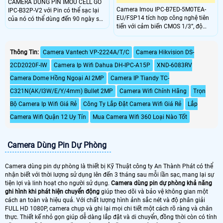
CAMERA DÙNG PIN IMOU CELL GO
Camera Imou IPC-B7ED-5M0TEA-
IPC-B32P-V2 với Pin có thể sạc lại
EU/FSP14 tích hợp công nghệ tiên
của nó có thể dùng đến 90 ngày sau
tiến với cảm biến CMOS 1/3”, độ
một lần sạc. Công nghệ phát hiện
phân giải 5MP, ống kính 3.6mm góc
người cho phép máy ảnh phát hiện
nhìn 91°. Hỗ trợ kết nối Wi-Fi
hình dạng cơ thể một cách thông
2.4GHz, 4G LTE, đèn hồng ngoại
Thông Tin:
Camera Vantech VP-2224A/T/C
Camera Hikvision DS-
minh. Cung cấp khả năng giám sát
20m và chuẩn chống nước IP66.
trực tiếp 2K để xem rõ những gì
2CD2020F-IW
Camera Ip Wifi Dahua DH-IPC-A15P
XND-6083RV
Sản phẩm cung cấp chất lượng hình
đang xảy ra trong và xung quanh
ảnh sắc nét, hoạt động ổn định
nhà bạn
Camera Dome Hồng Ngoại AI 2MP
Camera IP Tiandy TC-
trong điều kiện khắc nghiệt.
C321N(AK/I3W/E/Y/4mm) Bullet 2MP
Camera Wifi Chính Hãng
Trọn
Bộ Camera Ip Wifi Giá Rẻ
Công Ty Lắp Đặt Camera Wifi Giá Rẻ
Lắp
Camera Wifi Quận 12 Uy Tín
Mua Camera Wifi 360 Loại Nào Tốt
Camera Dùng Pin Dự Phòng
Camera dùng pin dự phòng là thiết bị Kỹ Thuật công ty An Thành Phát có thể
nhận biết với thời lượng sử dụng lên đến 3 tháng sau mỗi lần sạc, mang lại sự
tiện lợi và linh hoạt cho người sử dụng.
Camera dùng pin dự phòng khả năng
ghi hình khi phát hiện chuyển động
giúp theo dõi và bảo vệ không gian một
cách an toàn và hiệu quả. Với chất lượng hình ảnh sắc nét và độ phân giải
FULL HD 1080P, camera chụp và ghi lại mọi chi tiết một cách rõ ràng và chân
thực. Thiết kế nhỏ gọn giúp dễ dàng lắp đặt và di chuyển, đồng thời còn có tính