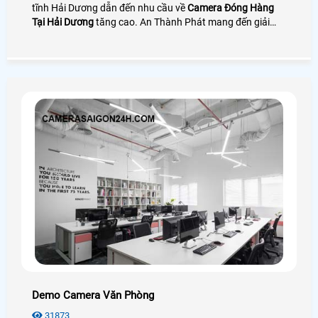
tĩnh Hải Dương dẫn đến nhu cầu về
Camera Đóng Hàng
Tại Hải Dương
tăng cao. An Thành Phát mang đến giải
pháp camera quay đóng gói nhìn rõ mã vận đơn bên cạnh
đó là phần mềm quản lý đơn hàng giúp tra cứu và tải
video cực nhanh
Demo Camera Văn Phòng
31873