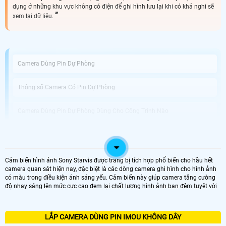
dụng ở những khu vực không có điện để ghi hình lưu lại khi có khả nghi sẽ
xem lại dữ liệu.
Camera Dùng Pin Dự Phòng
Thông số Camera Có Pin Dự Phòng
Camera Dùng Pin Dự Phòng Dùng Cho Công Trình Nào
An Thành Phát Bán Camera Dùng Pin Phòng Uy Tín
Cảm biến hình ảnh Sony Starvis được trang bị tích hợp phổ biến cho hầu hết
Được phát triển với công nghệ tiên tiến, Camera Tích Hợp Pin Dự Phòng không
camera quan sát hiện nay, đặc biệt là các dòng camera ghi hình cho hình ảnh
chỉ là thiết bị giám sát vị trí chuyên dụng mà còn giải pháp hoàn hảo cho
có màu trong điều kiện ánh sáng yếu. Cảm biến này giúp camera tăng cường
những tình huống mất điện hoặc thiếu nguồn điện. Với khả năng hoạt động
độ nhạy sáng lên mức cực cao đem lại chất lượng hình ảnh ban đêm tuyệt vời
dựa trên pin tích hợp, bạn có thể dễ dàng di chuyển và sử dụng camera tại
nhiều vị trí khác nhau mà không cần phải lo lắng về nguồn điện.
Điểm nổi bật của camera này chính là chất lượng ghi hình tuyệt vời với độ
phân giải Full HD 1080P, giúp bạn quan sát mọi chi tiết một cách rõ nét và sắc
LẮP CAMERA DÙNG PIN IMOU KHÔNG DÂY
nét. chuẩn nén video H.265+ tiên tiến giúp tiết kiệm dung lượng lưu trữ trong