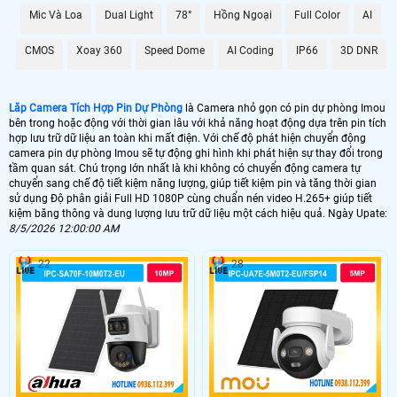
quá trình ghi hình, đồng thời Hoàn toàn tin cậy cho việc lưu trữ dữ liệu lâu dài
Mic Và Loa
Dual Light
78°
Hồng Ngoại
Full Color
AI
mà không lo sợ bị lỗi hay mất mát.
Với Camera Tích Hợp Pin Dự Phòng này, bạn không chỉ có được sự tiện lợi
CMOS
Xoay 360
Speed Dome
AI Coding
IP66
3D DNR
trong việc giám sát mà còn được ổn hơn với chất lượng hình ảnh và dữ liệu lưu
trữ đỉnh cao, đáp ứng mọi nhu cầu của bạn trong việc theo dõi và bảo vệ an
ninh.
Lăp Camera Tích Hợp Pin Dự Phòng
là Camera nhỏ gọn có pin dự phòng Imou
bên trong hoặc động với thời gian lâu với khả năng hoạt động dựa trên pin tích
hợp lưu trữ dữ liệu an toàn khi mất điện. Với chế độ phát hiện chuyển động
camera pin dự phòng Imou sẽ tự động ghi hình khi phát hiện sự thay đổi trong
tầm quan sát. Chú trọng lớn nhất là khi không có chuyển động camera tự
chuyển sang chế độ tiết kiệm năng lượng, giúp tiết kiệm pin và tăng thời gian
sử dụng Độ phân giải Full HD 1080P cùng chuẩn nén video H.265+ giúp tiết
kiệm băng thông và dung lượng lưu trữ dữ liệu một cách hiệu quả. Ngày Upate:
8/5/2026 12:00:00 AM
22
28
'