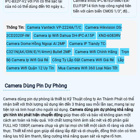
Camera Imou IPC-B7ED-5M0TEA-
IPC-B32P-V2 với Pin có thể sạc lại
EU/FSP14 tích hợp công nghệ tiên
của nó có thể dùng đến 90 ngày sau
tiến với cảm biến CMOS 1/3”, độ
một lần sạc. Công nghệ phát hiện
phân giải 5MP, ống kính 3.6mm góc
người cho phép máy ảnh phát hiện
nhìn 91°. Hỗ trợ kết nối Wi-Fi
hình dạng cơ thể một cách thông
2.4GHz, 4G LTE, đèn hồng ngoại
Thông Tin:
Camera Vantech VP-2224A/T/C
Camera Hikvision DS-
minh. Cung cấp khả năng giám sát
20m và chuẩn chống nước IP66.
trực tiếp 2K để xem rõ những gì
2CD2020F-IW
Camera Ip Wifi Dahua DH-IPC-A15P
XND-6083RV
Sản phẩm cung cấp chất lượng hình
đang xảy ra trong và xung quanh
ảnh sắc nét, hoạt động ổn định
nhà bạn
Camera Dome Hồng Ngoại AI 2MP
Camera IP Tiandy TC-
trong điều kiện khắc nghiệt.
C321N(AK/I3W/E/Y/4mm) Bullet 2MP
Camera Wifi Chính Hãng
Trọn
Bộ Camera Ip Wifi Giá Rẻ
Công Ty Lắp Đặt Camera Wifi Giá Rẻ
Lắp
Camera Wifi Quận 12 Uy Tín
Mua Camera Wifi 360 Loại Nào Tốt
Camera Dùng Pin Dự Phòng
Camera dùng pin dự phòng là thiết bị Kỹ Thuật công ty An Thành Phát có thể
nhận biết với thời lượng sử dụng lên đến 3 tháng sau mỗi lần sạc, mang lại sự
tiện lợi và linh hoạt cho người sử dụng.
Camera dùng pin dự phòng khả năng
ghi hình khi phát hiện chuyển động
giúp theo dõi và bảo vệ không gian một
cách an toàn và hiệu quả. Với chất lượng hình ảnh sắc nét và độ phân giải
FULL HD 1080P, camera chụp và ghi lại mọi chi tiết một cách rõ ràng và chân
thực. Thiết kế nhỏ gọn giúp dễ dàng lắp đặt và di chuyển, đồng thời còn có tính
năng lưu trữ âm thanh, tăng cường khả năng quan sát và nghe rõ hơn.