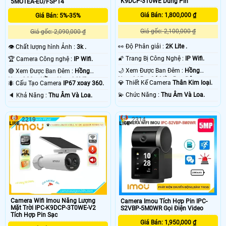
K9DCP-3T0WE Dùng Pin
5MOTEA-EU/FSP14
Giá Bán: 1,800,000 ₫
Giá Bán: 5%-35%
Giá gốc: 2,100,000 ₫
Giá gốc: 2,090,000 ₫
️👀 Độ Phân giải :
2K Lite .
👁 Chất lượng hình Ảnh :
3k .
🌠 Trang Bị Công Nghệ :
IP Wifi.
🏆 Camera Công nghệ :
IP Wifi.
🌙 Xem Được Ban Đêm :
Hồng
🔴 Xem Được Ban Đêm :
Hồng
Ngoại 15m Có Màu Ban Ðêm.
Ngoại 30m Hồng Ngoại SMD.
💎 Thiết Kế Camera
Thân Kim loại.
🐜 Cấu Tạo Camera
IP67 xoay 360.
️💫 Chức Năng :
Thu Âm Và Loa.
️🔈 Khả Năng :
Thu Âm Và Loa.
2219
2314
Camera Wifi Imou Năng Lượng
Camera Imou Tích Hợp Pin IPC-
Mặt Trời IPC-K9DCP-3T0WE-V2
S2VBP-5M0WR Gọi Điện Video
Tích Hợp Pin Sạc
Giá Bán: 1,950,000 ₫