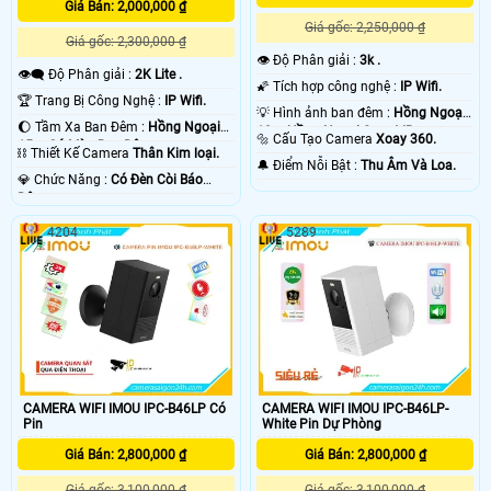
Giá Bán: 2,000,000 ₫
Giá gốc: 2,250,000 ₫
Giá gốc: 2,300,000 ₫
👁 Độ Phân giải :
3k .
👁️‍🗨 Độ Phân giải :
2K Lite .
🌠 Tích hợp công nghệ :
IP Wifi.
🏆 Trang Bị Công Nghệ :
IP Wifi.
💡 Hình ảnh ban đêm :
Hồng Ngoại
🌔 Tầm Xa Ban Đêm :
Hồng Ngoại
10m Hồng Ngoại Smart IR.
🔩 Cấu Tạo Camera
Xoay 360.
15m Có Màu Ban Ðêm.
⛓ Thiết Kế Camera
Thân Kim loại.
️🔔 Điểm Nỗi Bật :
Thu Âm Và Loa.
️💎 Chức Năng :
Có Ðèn Còi Báo
Động.
4204
5289
CAMERA WIFI IMOU IPC-B46LP Có
CAMERA WIFI IMOU IPC-B46LP-
Pin
White Pin Dự Phòng
Giá Bán: 2,800,000 ₫
Giá Bán: 2,800,000 ₫
Giá gốc: 3,100,000 ₫
Giá gốc: 3,100,000 ₫