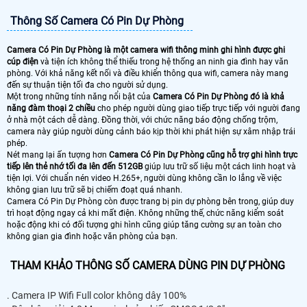
Thông Số Camera Có Pin Dự Phòng
Camera Có Pin Dự Phòng là một camera wifi thông minh ghi hình được ghi
cúp điện
và tiện ích không thể thiếu trong hệ thống an ninh gia đình hay văn
phòng. Với khả năng kết nối và điều khiển thông qua wifi, camera này mang
đến sự thuận tiện tối đa cho người sử dụng.
Một trong những tính năng nổi bật của
Camera Có Pin Dự Phòng đó là khả
năng đàm thoại 2 chiều
cho phép người dùng giao tiếp trực tiếp với người đang
ở nhà một cách dễ dàng. Đồng thời, với chức năng báo động chống trộm,
camera này giúp người dùng cảnh báo kịp thời khi phát hiện sự xâm nhập trái
phép.
Nét mang lại ấn tượng hơn
Camera Có Pin Dự Phòng cũng hỗ trợ ghi hình trực
tiếp lên thẻ nhớ tối đa lên đến 512GB
giúp lưu trữ số liệu một cách linh hoạt và
tiện lợi. Với chuẩn nén video H.265+, người dùng không cần lo lắng về việc
không gian lưu trữ sẽ bị chiếm đoạt quá nhanh.
Camera Có Pin Dự Phòng còn được trang bị pin dự phòng bên trong, giúp duy
trì hoạt động ngay cả khi mất điện. Không những thế, chức năng kiểm soát
hoặc động khi có đối tượng ghi hình cũng giúp tăng cường sự an toàn cho
không gian gia đình hoặc văn phòng của bạn.
THAM KHẢO THÔNG SỐ CAMERA DÙNG PIN DỰ PHÒNG
. Camera IP Wifi Full color không dây 100%