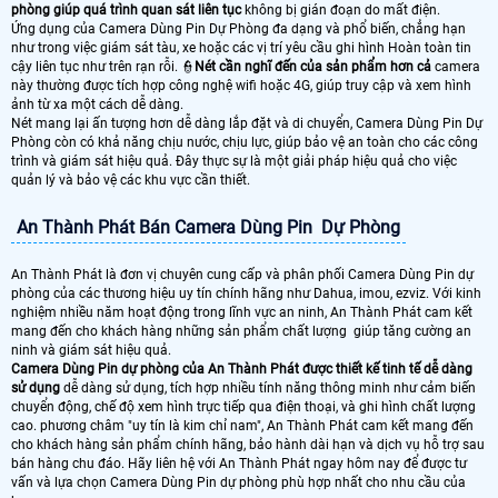
phòng giúp quá trình quan sát liên tục
không bị gián đoạn do mất điện.
Ứng dụng của Camera Dùng Pin Dự Phòng đa dạng và phổ biến, chẳng hạn
như trong việc giám sát tàu, xe hoặc các vị trí yêu cầu ghi hình Hoàn toàn tin
cậy liên tục như trên rạn rỗi. 👮
Nét cần nghĩ đến của sản phẩm hơn cả
camera
này thường được tích hợp công nghệ wifi hoặc 4G, giúp truy cập và xem hình
ảnh từ xa một cách dễ dàng.
Nét mang lại ấn tượng hơn dễ dàng lắp đặt và di chuyển, Camera Dùng Pin Dự
Phòng còn có khả năng chịu nước, chịu lực, giúp bảo vệ an toàn cho các công
trình và giám sát hiệu quả. Đây thực sự là một giải pháp hiệu quả cho việc
quản lý và bảo vệ các khu vực cần thiết.
An Thành Phát Bán Camera Dùng Pin Dự Phòng
An Thành Phát là đơn vị chuyên cung cấp và phân phối Camera Dùng Pin dự
phòng của các thương hiệu uy tín chính hãng như Dahua, imou, ezviz. Với kinh
nghiệm nhiều năm hoạt động trong lĩnh vực an ninh, An Thành Phát cam kết
mang đến cho khách hàng những sản phẩm chất lượng giúp tăng cường an
ninh và giám sát hiệu quả.
Camera Dùng Pin dự phòng của An Thành Phát được thiết kế tinh tế dễ dàng
sử dụng
dễ dàng sử dụng, tích hợp nhiều tính năng thông minh như cảm biến
chuyển động, chế độ xem hình trực tiếp qua điện thoại, và ghi hình chất lượng
cao. phương châm "uy tín là kim chỉ nam", An Thành Phát cam kết mang đến
cho khách hàng sản phẩm chính hãng, bảo hành dài hạn và dịch vụ hỗ trợ sau
bán hàng chu đáo. Hãy liên hệ với An Thành Phát ngay hôm nay để được tư
vấn và lựa chọn Camera Dùng Pin dự phòng phù hợp nhất cho nhu cầu của