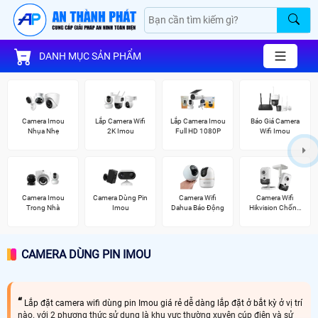
DANH MỤC SẢN PHẨM
Camera Imou
Lắp Camera Wifi
Lắp Camera Imou
Báo Giá Camera
Nhụa Nhẹ
2K Imou
Full HD 1080P
Wifi Imou
Camera Imou
Camera Dùng Pin
Camera Wifi
Camera Wifi
Trong Nhà
Imou
Dahua Báo Động
Hikvision Chống
Trộm
CAMERA DÙNG PIN IMOU
Lắp đặt camera wifi dùng pin Imou giá rẻ dễ dàng lắp đặt ở bắt kỳ ở vị trí
nào. với 2 phương thức sử dụng là khu vực thường xuyên cúp điện và sử