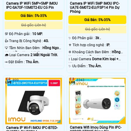
Camera IP WiFi 5MP+5MP IMOU
Camera IP WiFi 5MP IMOU IPC-
IPC-SA70F-10M0T2-EU Có Pin
UA7E-5M0T2-EU/FSP14 Pin Dự
Phòng
Giá Bán: 5%-35%
Giá Bán: 5%-35%
Giá gốc: Liên hệ
Giá gốc: Liên hệ
💯 Độ Phân giải :
10 MP.
✨ Độ Phân giải :
3k .
👍 Trang Bị Công Nghệ :
4G.
⚜️ Tích hợp công nghệ :
IP.
💡 Tầm Nhìn Ban Đêm :
Hồng Ngoại
❈ Khoảng Cách Ban Đêm :
Hồng
10m Hồng Ngoại SMD.
🌧️ Loại Camera
2 Mắt Ngoài Trời.
Ngoại 10m Hồng Ngoại SMD.
↕️ Loại Camera
Dome Kim loại +
️⇝ Đặt Điểm :
Thu Âm.
Nhựa.
️✨ Ưu Điểm :
Thu Âm.
899
2243
Camera Wifi Imou Dùng Pin IPC-
Camera IP Wi-Fi IMOU IPC-B7ED-