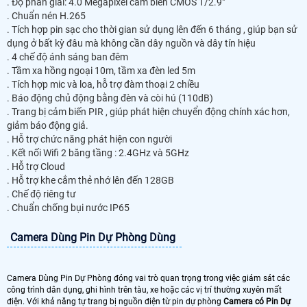
. Độ phân giải: 4.0 Megapixel cảm biến CMOS 1/2.9"
. Chuẩn nén H.265
. Tích hợp pin sạc cho thời gian sử dụng lên đến 6 tháng , giúp bạn sử
dụng ở bất kỳ đâu mà không cần dây nguồn và dây tín hiệu
. 4 chế độ ánh sáng ban đêm
. Tầm xa hồng ngoại 10m, tầm xa đèn led 5m
. Tích hợp mic và loa, hỗ trợ đàm thoại 2 chiều
. Báo động chủ động bằng đèn và còi hú (110dB)
. Trang bị cảm biến PIR , giúp phát hiện chuyển động chính xác hơn,
giảm báo động giả.
. Hỗ trợ chức năng phát hiện con người
. Kết nối Wifi 2 băng tầng : 2.4GHz và 5GHz
. Hỗ trợ Cloud
. Hỗ trợ khe cắm thẻ nhớ lên đến 128GB
. Chế độ riêng tư
. Chuẩn chống bụi nước IP65
Camera Dùng Pin Dự Phòng Dùng
Camera Dùng Pin Dự Phòng đóng vai trò quan trọng trong việc giám sát các
công trình dân dụng, ghi hình trên tàu, xe hoặc các vị trí thường xuyên mất
điện. Với khả năng tự trang bị nguồn điện từ pin dự phòng
Camera có Pin Dự