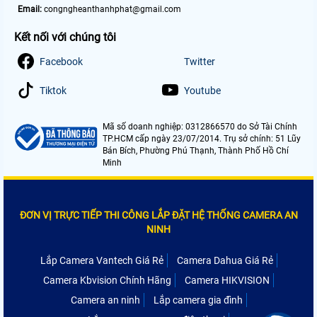
Email:
congngheanthanhphat@gmail.com
Kết nối với chúng tôi
Facebook
Twitter
Tiktok
Youtube
Mã số doanh nghiệp: 0312866570 do Sở Tài Chính
TP.HCM cấp ngày 23/07/2014. Trụ sở chính: 51 Lũy
Bán Bích, Phường Phú Thạnh, Thành Phố Hồ Chí
Minh
ĐƠN VỊ TRỰC TIẾP THI CÔNG LẮP ĐẶT HỆ THỐNG CAMERA AN
NINH
Lắp Camera Vantech Giá Rẻ
Camera Dahua Giá Rẻ
Camera Kbvision Chính Hãng
Camera HIKVISION
Camera an ninh
Lắp camera gia đình