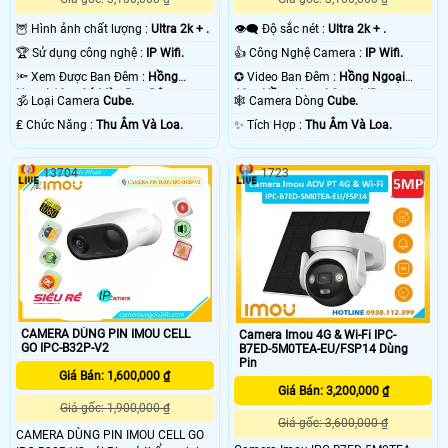
🦉 Hình ảnh chất lượng :
Ultra 2k + .
👁️‍🗨 Độ sắc nét :
Ultra 2k + .
🏆 Sử dụng công nghệ :
IP Wifi.
👍 Công Nghệ Camera :
IP Wifi.
🔦 Xem Được Ban Đêm :
Hồng
✪ Video Ban Đêm :
Hồng Ngoại
Ngoại 10m Có Màu Ban Ðêm.
10m Hồng Ngoại Smart IR.
🕉️ Loại Camera
Cube.
🕸️ Camera Dòng
Cube.
️₤ Chức Năng :
Thu Âm Và Loa.
️✨ Tích Hợp :
Thu Âm Và Loa.
13704
1723
CAMERA DÙNG PIN IMOU CELL
Camera Imou 4G & Wi-Fi IPC-
GO IPC-B32P-V2
B7ED-5M0TEA-EU/FSP14 Dùng
Pin
Giá Bán: 1,600,000 ₫
Giá Bán: 3,200,000 ₫
Giá gốc: 1,900,000 ₫
Giá gốc: 3,600,000 ₫
CAMERA DÙNG PIN IMOU CELL GO