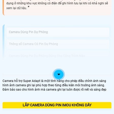
dụng ở những khu vực không có điện để ghi hình lưu lại khi có khả nghi sẽ
xem lại dữ liệu.
Camera Dùng Pin Dự Phòng
Thông số Camera Có Pin Dự Phòng
Camera Dùng Pin Dự Phòng Dùng Cho Công Trình Nào
An Thành Phát Bán Camera Dùng Pin Phòng Uy Tín
Camera hỗ trợ Super Adapt là một tính năng cho phép điều chỉnh ánh sáng
Được phát triển với công nghệ tiên tiến, Camera Tích Hợp Pin Dự Phòng không
hình ảnh camera ghi lại phù hợp theo từng điều kiện môi trường ánh sáng.
chỉ là thiết bị giám sát vị trí chuyên dụng mà còn giải pháp hoàn hảo cho
Đảm bảo sao cho hình ảnh mà camera ghi lại luôn được rõ nét và sáng đẹp
những tình huống mất điện hoặc thiếu nguồn điện. Với khả năng hoạt động
dựa trên pin tích hợp, bạn có thể dễ dàng di chuyển và sử dụng camera tại
nhiều vị trí khác nhau mà không cần phải lo lắng về nguồn điện.
Điểm nổi bật của camera này chính là chất lượng ghi hình tuyệt vời với độ
LẮP CAMERA DÙNG PIN IMOU KHÔNG DÂY
phân giải Full HD 1080P, giúp bạn quan sát mọi chi tiết một cách rõ nét và sắc
nét. chuẩn nén video H.265+ tiên tiến giúp tiết kiệm dung lượng lưu trữ trong