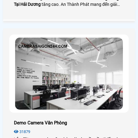
Tại Hải Dương
tăng cao. An Thành Phát mang đến giải
pháp camera quay đóng gói nhìn rõ mã vận đơn bên cạnh
đó là phần mềm quản lý đơn hàng giúp tra cứu và tải
video cực nhanh
Demo Camera Văn Phòng
31879