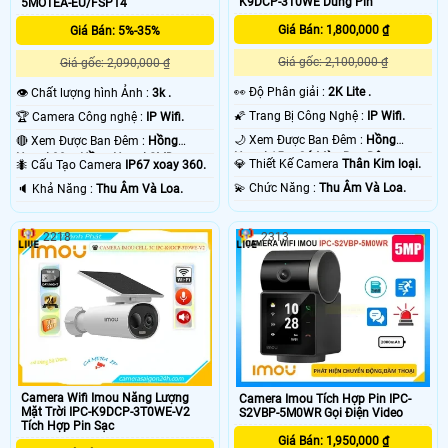
K9DCP-3T0WE Dùng Pin
5MOTEA-EU/FSP14
Giá Bán: 1,800,000 ₫
Giá Bán: 5%-35%
Giá gốc: 2,100,000 ₫
Giá gốc: 2,090,000 ₫
️👀 Độ Phân giải :
2K Lite .
👁 Chất lượng hình Ảnh :
3k .
🌠 Trang Bị Công Nghệ :
IP Wifi.
🏆 Camera Công nghệ :
IP Wifi.
🌙 Xem Được Ban Đêm :
Hồng
🔴 Xem Được Ban Đêm :
Hồng
Ngoại 15m Có Màu Ban Ðêm.
Ngoại 30m Hồng Ngoại SMD.
💎 Thiết Kế Camera
Thân Kim loại.
🐜 Cấu Tạo Camera
IP67 xoay 360.
️💫 Chức Năng :
Thu Âm Và Loa.
️🔈 Khả Năng :
Thu Âm Và Loa.
2218
2313
Camera Wifi Imou Năng Lượng
Camera Imou Tích Hợp Pin IPC-
Mặt Trời IPC-K9DCP-3T0WE-V2
S2VBP-5M0WR Gọi Điện Video
Tích Hợp Pin Sạc
Giá Bán: 1,950,000 ₫