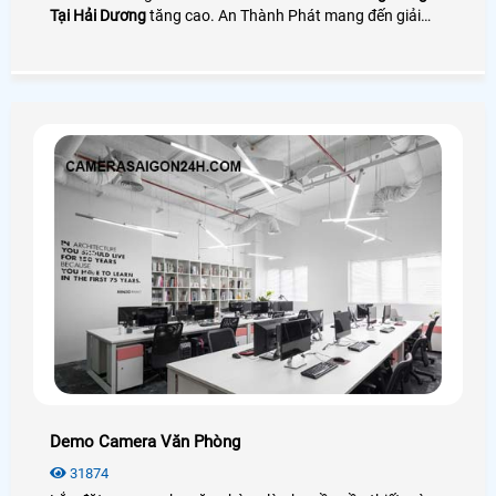
Tại Hải Dương
tăng cao. An Thành Phát mang đến giải
pháp camera quay đóng gói nhìn rõ mã vận đơn bên cạnh
đó là phần mềm quản lý đơn hàng giúp tra cứu và tải
video cực nhanh
Demo Camera Văn Phòng
31874