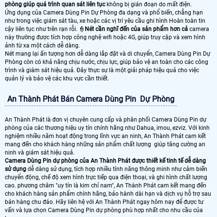
phòng giúp quá trình quan sát liên tục
không bị gián đoạn do mất điện.
Ứng dụng của Camera Dùng Pin Dự Phòng đa dạng và phổ biến, chẳng hạn
như trong việc giám sát tàu, xe hoặc các vị trí yêu cầu ghi hình Hoàn toàn tin
cậy liên tục như trên rạn rỗi. 👮
Nét cần nghĩ đến của sản phẩm hơn cả
camera
này thường được tích hợp công nghệ wifi hoặc 4G, giúp truy cập và xem hình
ảnh từ xa một cách dễ dàng.
Nét mang lại ấn tượng hơn dễ dàng lắp đặt và di chuyển, Camera Dùng Pin Dự
Phòng còn có khả năng chịu nước, chịu lực, giúp bảo vệ an toàn cho các công
trình và giám sát hiệu quả. Đây thực sự là một giải pháp hiệu quả cho việc
quản lý và bảo vệ các khu vực cần thiết.
An Thành Phát Bán Camera Dùng Pin Dự Phòng
An Thành Phát là đơn vị chuyên cung cấp và phân phối Camera Dùng Pin dự
phòng của các thương hiệu uy tín chính hãng như Dahua, imou, ezviz. Với kinh
nghiệm nhiều năm hoạt động trong lĩnh vực an ninh, An Thành Phát cam kết
mang đến cho khách hàng những sản phẩm chất lượng giúp tăng cường an
ninh và giám sát hiệu quả.
Camera Dùng Pin dự phòng của An Thành Phát được thiết kế tinh tế dễ dàng
sử dụng
dễ dàng sử dụng, tích hợp nhiều tính năng thông minh như cảm biến
chuyển động, chế độ xem hình trực tiếp qua điện thoại, và ghi hình chất lượng
cao. phương châm "uy tín là kim chỉ nam", An Thành Phát cam kết mang đến
cho khách hàng sản phẩm chính hãng, bảo hành dài hạn và dịch vụ hỗ trợ sau
bán hàng chu đáo. Hãy liên hệ với An Thành Phát ngay hôm nay để được tư
vấn và lựa chọn Camera Dùng Pin dự phòng phù hợp nhất cho nhu cầu của