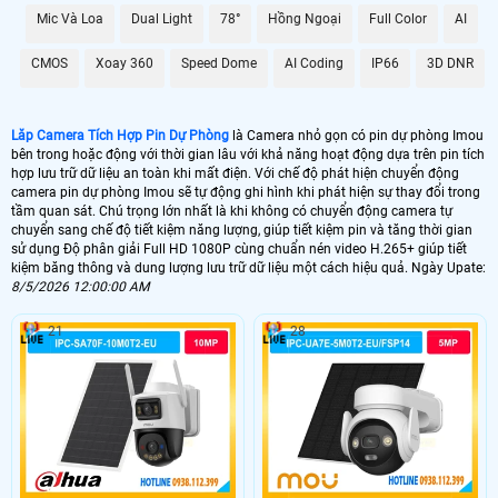
quá trình ghi hình, đồng thời Hoàn toàn tin cậy cho việc lưu trữ dữ liệu lâu dài
Mic Và Loa
Dual Light
78°
Hồng Ngoại
Full Color
AI
mà không lo sợ bị lỗi hay mất mát.
Với Camera Tích Hợp Pin Dự Phòng này, bạn không chỉ có được sự tiện lợi
CMOS
Xoay 360
Speed Dome
AI Coding
IP66
3D DNR
trong việc giám sát mà còn được ổn hơn với chất lượng hình ảnh và dữ liệu lưu
trữ đỉnh cao, đáp ứng mọi nhu cầu của bạn trong việc theo dõi và bảo vệ an
ninh.
Lăp Camera Tích Hợp Pin Dự Phòng
là Camera nhỏ gọn có pin dự phòng Imou
bên trong hoặc động với thời gian lâu với khả năng hoạt động dựa trên pin tích
hợp lưu trữ dữ liệu an toàn khi mất điện. Với chế độ phát hiện chuyển động
camera pin dự phòng Imou sẽ tự động ghi hình khi phát hiện sự thay đổi trong
tầm quan sát. Chú trọng lớn nhất là khi không có chuyển động camera tự
chuyển sang chế độ tiết kiệm năng lượng, giúp tiết kiệm pin và tăng thời gian
sử dụng Độ phân giải Full HD 1080P cùng chuẩn nén video H.265+ giúp tiết
kiệm băng thông và dung lượng lưu trữ dữ liệu một cách hiệu quả. Ngày Upate:
8/5/2026 12:00:00 AM
21
28
'