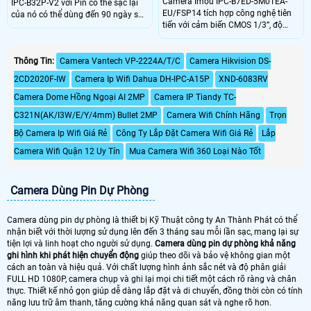
Camera Imou IPC-B7ED-5M0TEA-
IPC-B32P-V2 với Pin có thể sạc lại
EU/FSP14 tích hợp công nghệ tiên
của nó có thể dùng đến 90 ngày sau
tiến với cảm biến CMOS 1/3”, độ
một lần sạc. Công nghệ phát hiện
phân giải 5MP, ống kính 3.6mm góc
người cho phép máy ảnh phát hiện
nhìn 91°. Hỗ trợ kết nối Wi-Fi
hình dạng cơ thể một cách thông
2.4GHz, 4G LTE, đèn hồng ngoại
Thông Tin:
Camera Vantech VP-2224A/T/C
Camera Hikvision DS-
minh. Cung cấp khả năng giám sát
20m và chuẩn chống nước IP66.
trực tiếp 2K để xem rõ những gì
2CD2020F-IW
Camera Ip Wifi Dahua DH-IPC-A15P
XND-6083RV
Sản phẩm cung cấp chất lượng hình
đang xảy ra trong và xung quanh
ảnh sắc nét, hoạt động ổn định
nhà bạn
Camera Dome Hồng Ngoại AI 2MP
Camera IP Tiandy TC-
trong điều kiện khắc nghiệt.
C321N(AK/I3W/E/Y/4mm) Bullet 2MP
Camera Wifi Chính Hãng
Trọn
Bộ Camera Ip Wifi Giá Rẻ
Công Ty Lắp Đặt Camera Wifi Giá Rẻ
Lắp
Camera Wifi Quận 12 Uy Tín
Mua Camera Wifi 360 Loại Nào Tốt
Camera Dùng Pin Dự Phòng
Camera dùng pin dự phòng là thiết bị Kỹ Thuật công ty An Thành Phát có thể
nhận biết với thời lượng sử dụng lên đến 3 tháng sau mỗi lần sạc, mang lại sự
tiện lợi và linh hoạt cho người sử dụng.
Camera dùng pin dự phòng khả năng
ghi hình khi phát hiện chuyển động
giúp theo dõi và bảo vệ không gian một
cách an toàn và hiệu quả. Với chất lượng hình ảnh sắc nét và độ phân giải
FULL HD 1080P, camera chụp và ghi lại mọi chi tiết một cách rõ ràng và chân
thực. Thiết kế nhỏ gọn giúp dễ dàng lắp đặt và di chuyển, đồng thời còn có tính
năng lưu trữ âm thanh, tăng cường khả năng quan sát và nghe rõ hơn.