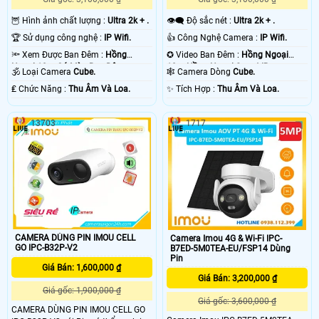
🦉 Hình ảnh chất lượng :
Ultra 2k + .
👁️‍🗨 Độ sắc nét :
Ultra 2k + .
🏆 Sử dụng công nghệ :
IP Wifi.
👍 Công Nghệ Camera :
IP Wifi.
🔦 Xem Được Ban Đêm :
Hồng
✪ Video Ban Đêm :
Hồng Ngoại
Ngoại 10m Có Màu Ban Ðêm.
10m Hồng Ngoại Smart IR.
🕉️ Loại Camera
Cube.
🕸️ Camera Dòng
Cube.
️₤ Chức Năng :
Thu Âm Và Loa.
️✨ Tích Hợp :
Thu Âm Và Loa.
13703
1717
CAMERA DÙNG PIN IMOU CELL
Camera Imou 4G & Wi-Fi IPC-
GO IPC-B32P-V2
B7ED-5M0TEA-EU/FSP14 Dùng
Pin
Giá Bán: 1,600,000 ₫
Giá Bán: 3,200,000 ₫
Giá gốc: 1,900,000 ₫
Giá gốc: 3,600,000 ₫
CAMERA DÙNG PIN IMOU CELL GO