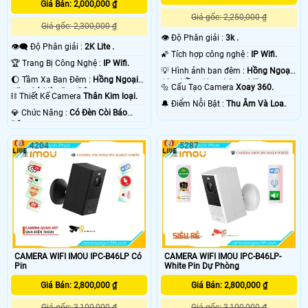
Giá Bán: 2,000,000 ₫
Giá gốc: 2,250,000 ₫
Giá gốc: 2,300,000 ₫
👁 Độ Phân giải :
3k .
👁️‍🗨 Độ Phân giải :
2K Lite .
🌠 Tích hợp công nghệ :
IP Wifi.
🏆 Trang Bị Công Nghệ :
IP Wifi.
💡 Hình ảnh ban đêm :
Hồng Ngoại
🌔 Tầm Xa Ban Đêm :
Hồng Ngoại
10m Hồng Ngoại Smart IR.
🔩 Cấu Tạo Camera
Xoay 360.
15m Có Màu Ban Ðêm.
⛓ Thiết Kế Camera
Thân Kim loại.
️🔔 Điểm Nỗi Bật :
Thu Âm Và Loa.
️💎 Chức Năng :
Có Ðèn Còi Báo
Động.
4204
5287
CAMERA WIFI IMOU IPC-B46LP Có
CAMERA WIFI IMOU IPC-B46LP-
Pin
White Pin Dự Phòng
Giá Bán: 2,800,000 ₫
Giá Bán: 2,800,000 ₫
Giá gốc: 3,100,000 ₫
Giá gốc: 3,100,000 ₫