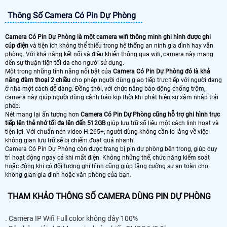
Thông Số Camera Có Pin Dự Phòng
Camera Có Pin Dự Phòng là một camera wifi thông minh ghi hình được ghi
cúp điện
và tiện ích không thể thiếu trong hệ thống an ninh gia đình hay văn
phòng. Với khả năng kết nối và điều khiển thông qua wifi, camera này mang
đến sự thuận tiện tối đa cho người sử dụng.
Một trong những tính năng nổi bật của
Camera Có Pin Dự Phòng đó là khả
năng đàm thoại 2 chiều
cho phép người dùng giao tiếp trực tiếp với người đang
ở nhà một cách dễ dàng. Đồng thời, với chức năng báo động chống trộm,
camera này giúp người dùng cảnh báo kịp thời khi phát hiện sự xâm nhập trái
phép.
Nét mang lại ấn tượng hơn
Camera Có Pin Dự Phòng cũng hỗ trợ ghi hình trực
tiếp lên thẻ nhớ tối đa lên đến 512GB
giúp lưu trữ số liệu một cách linh hoạt và
tiện lợi. Với chuẩn nén video H.265+, người dùng không cần lo lắng về việc
không gian lưu trữ sẽ bị chiếm đoạt quá nhanh.
Camera Có Pin Dự Phòng còn được trang bị pin dự phòng bên trong, giúp duy
trì hoạt động ngay cả khi mất điện. Không những thế, chức năng kiểm soát
hoặc động khi có đối tượng ghi hình cũng giúp tăng cường sự an toàn cho
không gian gia đình hoặc văn phòng của bạn.
THAM KHẢO THÔNG SỐ CAMERA DÙNG PIN DỰ PHÒNG
. Camera IP Wifi Full color không dây 100%