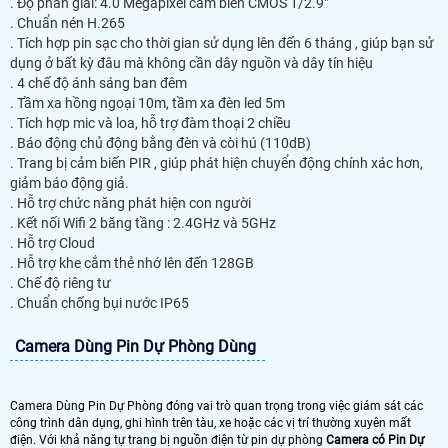
. Độ phân giải: 4.0 Megapixel cảm biến CMOS 1/2.9"
. Chuẩn nén H.265
. Tích hợp pin sạc cho thời gian sử dụng lên đến 6 tháng , giúp bạn sử
dụng ở bất kỳ đâu mà không cần dây nguồn và dây tín hiệu
. 4 chế độ ánh sáng ban đêm
. Tầm xa hồng ngoại 10m, tầm xa đèn led 5m
. Tích hợp mic và loa, hỗ trợ đàm thoại 2 chiều
. Báo động chủ động bằng đèn và còi hú (110dB)
. Trang bị cảm biến PIR , giúp phát hiện chuyển động chính xác hơn,
giảm báo động giả.
. Hỗ trợ chức năng phát hiện con người
. Kết nối Wifi 2 băng tầng : 2.4GHz và 5GHz
. Hỗ trợ Cloud
. Hỗ trợ khe cắm thẻ nhớ lên đến 128GB
. Chế độ riêng tư
. Chuẩn chống bụi nước IP65
Camera Dùng Pin Dự Phòng Dùng
Camera Dùng Pin Dự Phòng đóng vai trò quan trọng trong việc giám sát các
công trình dân dụng, ghi hình trên tàu, xe hoặc các vị trí thường xuyên mất
điện. Với khả năng tự trang bị nguồn điện từ pin dự phòng
Camera có Pin Dự