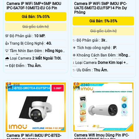
Camera IP WiFi 5MP+5MP IMOU
Camera IP WiFi 5MP IMOU IPC-
IPC-SA70F-10M0T2-EU Có Pin
UA7E-5M0T2-EU/FSP14 Pin Dự
Phòng
Giá Bán: 5%-35%
Giá Bán: 5%-35%
Giá gốc: Liên hệ
Giá gốc: Liên hệ
💯 Độ Phân giải :
10 MP.
✨ Độ Phân giải :
3k .
👍 Trang Bị Công Nghệ :
4G.
⚜️ Tích hợp công nghệ :
IP.
💡 Tầm Nhìn Ban Đêm :
Hồng Ngoại
❈ Khoảng Cách Ban Đêm :
Hồng
10m Hồng Ngoại SMD.
🌧️ Loại Camera
2 Mắt Ngoài Trời.
Ngoại 10m Hồng Ngoại SMD.
↕️ Loại Camera
Dome Kim loại +
️⇝ Đặt Điểm :
Thu Âm.
Nhựa.
️✨ Ưu Điểm :
Thu Âm.
898
2240
Camera Wifi Imou Dùng Pin IPC-
Camera IP Wi-Fi IMOU IPC-B7ED-