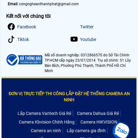
Email:
congngheanthanhphat@gmail.com
Kết nối với chúng tôi
Facebook
Twitter
Tiktok
Youtube
Mã số doanh nghiệp: 0312866570 do Sở Tài Chính
TP.HCM cấp ngày 23/07/2014. Trụ sở chính: 51 Lũy
Bán Bích, Phường Phú Thạnh, Thành Phố Hồ Chí
Minh
ĐƠN VỊ TRỰC TIẾP THI CÔNG LẮP ĐẶT HỆ THỐNG CAMERA AN
NINH
Lắp Camera Vantech Giá Rẻ
Camera Dahua Giá Rẻ
Camera Kbvision Chính Hãng
Camera HIKVISION
Camera an ninh
Lắp camera gia đình