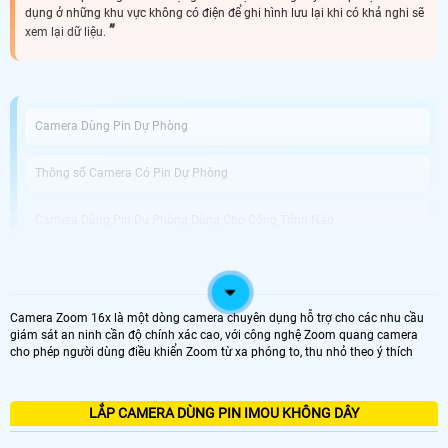
dụng ở những khu vực không có điện để ghi hình lưu lại khi có khả nghi sẽ
xem lại dữ liệu.
Camera Dùng Pin Dự Phòng
Thông số Camera Có Pin Dự Phòng
Camera Dùng Pin Dự Phòng Dùng Cho Công Trình Nào
An Thành Phát Bán Camera Dùng Pin Phòng Uy Tín
Camera Zoom 16x là một dòng camera chuyên dụng hỗ trợ cho các nhu cầu
Được phát triển với công nghệ tiên tiến, Camera Tích Hợp Pin Dự Phòng không
giám sát an ninh cần độ chính xác cao, với công nghệ Zoom quang camera
chỉ là thiết bị giám sát vị trí chuyên dụng mà còn giải pháp hoàn hảo cho
cho phép người dùng điều khiển Zoom từ xa phóng to, thu nhỏ theo ý thích
những tình huống mất điện hoặc thiếu nguồn điện. Với khả năng hoạt động
dựa trên pin tích hợp, bạn có thể dễ dàng di chuyển và sử dụng camera tại
nhiều vị trí khác nhau mà không cần phải lo lắng về nguồn điện.
Điểm nổi bật của camera này chính là chất lượng ghi hình tuyệt vời với độ
LẮP CAMERA DÙNG PIN IMOU KHÔNG DÂY
phân giải Full HD 1080P, giúp bạn quan sát mọi chi tiết một cách rõ nét và sắc
nét. chuẩn nén video H.265+ tiên tiến giúp tiết kiệm dung lượng lưu trữ trong