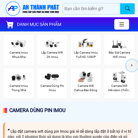
DANH MỤC SẢN PHẨM
Camera Imou
Lắp Camera Wifi
Lắp Camera Imou
Báo Giá Camera
Nhụa Nhẹ
2K Imou
Full HD 1080P
Wifi Imou
Camera Imou
Camera Dùng Pin
Camera Wifi
Camera Wifi
Trong Nhà
Imou
Dahua Báo Động
Hikvision Chống
Trộm
CAMERA DÙNG PIN IMOU
Lắp đặt camera wifi dùng pin Imou giá rẻ dễ dàng lắp đặt ở bắt kỳ ở vị trí
nào. với 2 phương thức sử dụng là khu vực thường xuyên cúp điện và sử