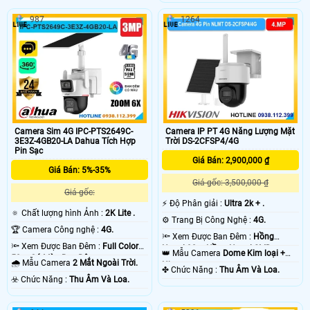
987
1264
Camera Sim 4G IPC-PTS2649C-
Camera IP PT 4G Năng Lượng Mặt
3E3Z-4GB20-LA Dahua Tích Hợp
Trời DS-2CFSP4/4G
Pin Sạc
Giá Bán: 2,900,000 ₫
Giá Bán: 5%-35%
Giá gốc: 3,500,000 ₫
Giá gốc:
️⚡ Độ Phân giải :
Ultra 2k + .
🔅 Chất lượng hình Ảnh :
2K Lite .
⚙ Trang Bị Công Nghệ :
4G.
🏆 Camera Công nghệ :
4G.
🔦 Xem Được Ban Đêm :
Hồng
🔦 Xem Được Ban Đêm :
Full Color
Ngoại 30m Hồng Ngoại SMD.
👑 Mẫu Camera
Dome Kim loại +
50m Có Màu Ban Ðêm.
🌧️ Mẫu Camera
2 Mắt Ngoài Trời.
Nhựa.
️✤ Chức Năng :
Thu Âm Và Loa.
️☣️ Chức Năng :
Thu Âm Và Loa.