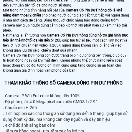
phòng. Với khả năng kết nối và điều khiển thông qua wifi, camera này mang
đến sự thuận tiện tối đa cho người sử dụng.
Một trong những tính năng nổi bật của
Camera Có Pin Dự Phòng đó là khả
năng đàm thoại 2 chiều
cho phép người dùng giao tiếp trực tiếp với người đang
ở nhà một cách dễ dàng. Đồng thời, với chức năng báo động chống trộm,
camera này giúp người dùng cảnh báo kịp thời khi phát hiện sự xâm nhập trái
phép.
Nét mang lại ấn tượng hơn
Camera Có Pin Dự Phòng cũng hỗ trợ ghi hình trực
tiếp lên thẻ nhớ tối đa lên đến 512GB
giúp lưu trữ số liệu một cách linh hoạt và
tiện lợi. Với chuẩn nén video H.265+, người dùng không cần lo lắng về việc
không gian lưu trữ sẽ bị chiếm đoạt quá nhanh.
Camera Có Pin Dự Phòng còn được trang bị pin dự phòng bên trong, giúp duy
trì hoạt động ngay cả khi mất điện. Không những thế, chức năng kiểm soát
hoặc động khi có đối tượng ghi hình cũng giúp tăng cường sự an toàn cho
không gian gia đình hoặc văn phòng của bạn.
THAM KHẢO THÔNG SỐ CAMERA DÙNG PIN DỰ PHÒNG
. Camera IP Wifi Full color không dây 100%
. Độ phân giải: 4.0 Megapixel cảm biến CMOS 1/2.9"
. Chuẩn nén H.265
. Tích hợp pin sạc cho thời gian sử dụng lên đến 6 tháng , giúp bạn sử
dụng ở bất kỳ đâu mà không cần dây nguồn và dây tín hiệu
. 4 chế độ ánh sáng ban đêm
. Tầm xa hồng ngoại 10m, tầm xa đèn led 5m