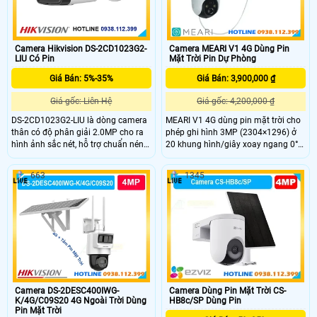
Camera Hikvision DS-2CD1023G2-
Camera MEARI V1 4G Dùng Pin
LIU Có Pin
Mặt Trời Pin Dự Phòng
Giá Bán: 5%-35%
Giá Bán: 3,900,000 ₫
Giá gốc: Liên Hệ
Giá gốc: 4,200,000 ₫
DS-2CD1023G2-LIU là dòng camera
MEARI V1 4G dùng pin mặt trời cho
thân có độ phân giải 2.0MP cho ra
phép ghi hình 3MP (2304×1296) ở
hình ảnh sắc nét, hỗ trợ chuẩn nén
20 khung hình/giây xoay ngang 0°–
H.265+ giúp tiết kiệm băng thông
350° nghiêng –90° đến +30° với góc
khi lưu trữ, tích hợp hồng ngoại 30m
nhìn 110°. Ban đêm có ánh sáng
663
1345
và chống ngược sáng WDr, kèm theo
LED màu đến 20m và hồng ngoại
đấy có trang bị micro và loa giúp
30m và khả năng đàm thoại 2 chiều
đàm thoại 2 chiều.
tích hợp. Pin trong 10400mAh kèm
tấm pin mặt trời 8W giúp duy trì
hoạt động suốt thời gian dài. Đặc
Biệt, tăng SIM 4G Miển Phí 1 năm
khi mua tại AN THÀNH PHÁT.
Camera DS-2DESC400IWG-
Camera Dùng Pin Mặt Trời CS-
K/4G/C09S20 4G Ngoài Trời Dùng
HB8c/SP Dùng Pin
Pin Mặt Trời