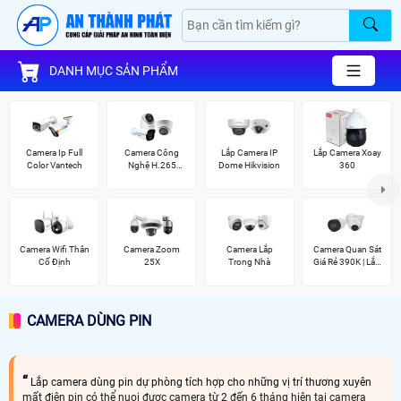
DANH MỤC SẢN PHẨM
Camera Ip Full
Camera Công
Lắp Camera IP
Lắp Camera Xoay
Color Vantech
Nghệ H.265
Dome Hikvision
360
Hikvision
Camera Wifi Thân
Camera Zoom
Camera Lắp
Camera Quan Sát
Cố Định
25X
Trong Nhà
Giá Rẻ 390K | Lắp
Đặt Tận Nơi
CAMERA DÙNG PIN
Lắp camera dùng pin dự phòng tích hợp cho những vị trí thương xuyên
mất điện pin có thể nuoi đươc camera từ 2 đến 6 tháng hiện tại camera