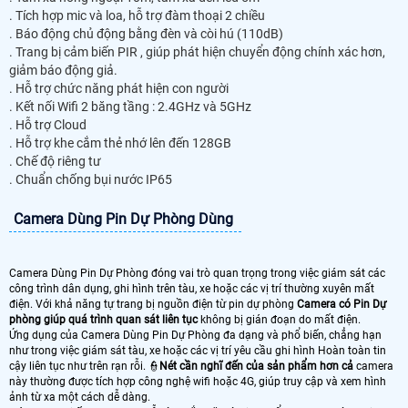
. Tích hợp mic và loa, hỗ trợ đàm thoại 2 chiều
. Báo động chủ động bằng đèn và còi hú (110dB)
. Trang bị cảm biến PIR , giúp phát hiện chuyển động chính xác hơn,
giảm báo động giả.
. Hỗ trợ chức năng phát hiện con người
. Kết nối Wifi 2 băng tầng : 2.4GHz và 5GHz
. Hỗ trợ Cloud
. Hỗ trợ khe cắm thẻ nhớ lên đến 128GB
. Chế độ riêng tư
. Chuẩn chống bụi nước IP65
Camera Dùng Pin Dự Phòng Dùng
Camera Dùng Pin Dự Phòng đóng vai trò quan trọng trong việc giám sát các
công trình dân dụng, ghi hình trên tàu, xe hoặc các vị trí thường xuyên mất
điện. Với khả năng tự trang bị nguồn điện từ pin dự phòng
Camera có Pin Dự
phòng giúp quá trình quan sát liên tục
không bị gián đoạn do mất điện.
Ứng dụng của Camera Dùng Pin Dự Phòng đa dạng và phổ biến, chẳng hạn
như trong việc giám sát tàu, xe hoặc các vị trí yêu cầu ghi hình Hoàn toàn tin
cậy liên tục như trên rạn rỗi. 👮
Nét cần nghĩ đến của sản phẩm hơn cả
camera
này thường được tích hợp công nghệ wifi hoặc 4G, giúp truy cập và xem hình
ảnh từ xa một cách dễ dàng.