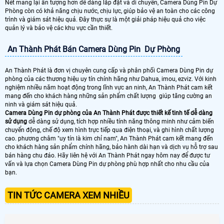
Nét mang lại ấn tượng hơn dễ dàng lắp đặt và di chuyển, Camera Dùng Pin Dự
Phòng còn có khả năng chịu nước, chịu lực, giúp bảo vệ an toàn cho các công
trình và giám sát hiệu quả. Đây thực sự là một giải pháp hiệu quả cho việc
quản lý và bảo vệ các khu vực cần thiết.
An Thành Phát Bán Camera Dùng Pin Dự Phòng
An Thành Phát là đơn vị chuyên cung cấp và phân phối Camera Dùng Pin dự
phòng của các thương hiệu uy tín chính hãng như Dahua, imou, ezviz. Với kinh
nghiệm nhiều năm hoạt động trong lĩnh vực an ninh, An Thành Phát cam kết
mang đến cho khách hàng những sản phẩm chất lượng giúp tăng cường an
ninh và giám sát hiệu quả.
Camera Dùng Pin dự phòng của An Thành Phát được thiết kế tinh tế dễ dàng
sử dụng
dễ dàng sử dụng, tích hợp nhiều tính năng thông minh như cảm biến
chuyển động, chế độ xem hình trực tiếp qua điện thoại, và ghi hình chất lượng
cao. phương châm "uy tín là kim chỉ nam", An Thành Phát cam kết mang đến
cho khách hàng sản phẩm chính hãng, bảo hành dài hạn và dịch vụ hỗ trợ sau
bán hàng chu đáo. Hãy liên hệ với An Thành Phát ngay hôm nay để được tư
vấn và lựa chọn Camera Dùng Pin dự phòng phù hợp nhất cho nhu cầu của
bạn.
TIN TỨC CAMERA XEM NHIỀU