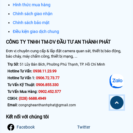
Hình thức mua hàng
Chính sách giao nhận
Chính sách bảo mật
Điều kiện giao dịch chung
CÔNG TY TNHH TM-DV ĐẦU TƯ AN THÀNH PHÁT
Đơn vị chuyên cung cấp & lắp đặt camera quan sát, thiết bị báo động,
báo cháy, máy chấm công, thiết bị mạng, ...
Trụ Sở:
51 Lũy Bán Bích, Phường Phú Thạnh, TP. Hồ Chí Minh
0938.11.23.99
Hotline Tư Vấn:
0906.72.73.77
Hotline Tư Vấn 1:
0906.855.330
Tư Vấn Kỹ Thuật:
0902.452.577
Tư Vấn Mua Hàng:
(028) 6688.4949
CSKH:
Email:
congngheanthanhphat@gmail.com
Kết nối với chúng tôi
Facebook
Twitter