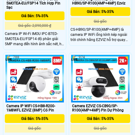
5MOTEA-EU/FSP14 Tích Hợp Pin
HB90/SP-R100(4MP+4MP) Ezviz
Sạc
Giá Bán: 5%-35%
Giá Bán: 5%-35%
Giá gốc:
Giá gốc: 2,090,000 ₫
CS-HB90/SP-R100(4MP+4MP) là
Camera IP Wi-Fi IMOU IPC-B7ED-
camera IP WiFi ống kính kép ngoài
5MOTEA-EU/FSP14 độ phân giải
trời chính hãng EZVIZ hỗ trợ quay
5MP mang đến hình ảnh sắc nét, hỗ
quét với độ phân giải 4MP + 4MP
trợ đàm thoại hai chiều tiện lợi cho
cho hình ảnh sắc nét. Camera được
việc kết nối từ xa. Với công nghệ
trang bị hồng ngoại 35m Full Color,
788
974
nhận diện thông minh phát hiện
khả năng phát hiện con người và
người và xe. Pin 10.000mAh kết hợp
phương tiện thông minh. Tích hợp
tấm năng lượng mặt trời 5W cho
micro, loa đàm thoại hai chiều và
phép hoạt động ổn định ngoài trời,
khe cắm thẻ nhớ lên đến 512GB phù
phù hợp giám sát liên tục không
hợp cho nhu cầu giám sát an ninh
cần nguồn điện lưới.
hiệu quả.
Camera IP WIFI CS-HB8-R200-
Camera EZVIZ CS-CB90/SP-
1M8WFL EZVIZ (8MP) Có Pin
R100(4MP+4MP) Pin Dự Phòng
Giá Bán: 5%-35%
Giá Bán: 5%-35%
Giá gốc:
Giá gốc: