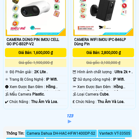
CAMERA DÙNG PIN IMOU CELL
CAMERA WIFI IMOU IPC-B46LP
GO IPC-B32P-V2
Dùng Pin
Giá Bán: 1,600,000 ₫
Giá Bán: 2,800,000 ₫
Giá gốc: 1,900,000 ₫
Giá gốc: 3,100,000 ₫
🔆 Độ Phân giải :
2K Lite .
🦉 Hình ảnh chất lượng :
Ultra 2k + .
⚛️ Trang Bị Công Nghệ :
IP Wifi.
🏆 Sử dụng công nghệ :
IP Wifi.
🌚 Xem Được Ban Đêm :
Hồng
🔦 Xem Được Ban Đêm :
Hồng
Ngoại 10m Hồng Ngoại Smart IR.
Ngoại 10m Có Màu Ban Ðêm.
🕉️ Mẫu Camera
Plastic.
🕉️ Loại Camera
Cube.
️✔️ Chức Năng :
Thu Âm Và Loa.
️₤ Chức Năng :
Thu Âm Và Loa.
1
2
3
⫸
Thông Tin:
Camera Dahua DH-HAC-HFW1400DP-S2
Vantech VT-3350S