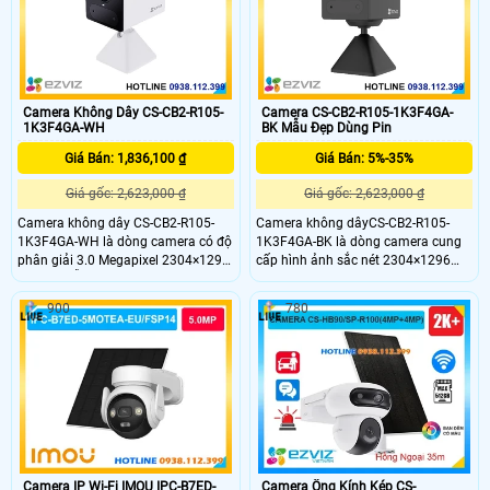
qua app thích hợp gắn ngoài trời
nhờ IP66 và những nơi không có
mạng
Camera Không Dây CS-CB2-R105-
Camera CS-CB2-R105-1K3F4GA-
1K3F4GA-WH
BK Mẫu Đẹp Dùng Pin
Giá Bán: 1,836,100 ₫
Giá Bán: 5%-35%
Giá gốc: 2,623,000 ₫
Giá gốc: 2,623,000 ₫
Camera không dây CS-CB2-R105-
Camera không dâyCS-CB2-R105-
1K3F4GA-WH là dòng camera có độ
1K3F4GA-BK là dòng camera cung
phân giải 3.0 Megapixel 2304×1296
cấp hình ảnh sắc nét 2304×1296
sắc nét, hỗ trợ kết nối 4G linh hoạt
cùng khả năng kết nối 4G mọi nơi.
và pin 2000mAh tiện lợi. Trang bị AI
Hỗ trợ AI phát hiện hình dáng
900
780
phát hiện hình dáng người, hồng
người,hỗ trợ pin 2000mAh hồng
ngoại 8m, đàm thoại hai chiều cùng
ngoại 8m và đàm thoại hai chiều
khả năng lưu trữ đến 512GB, phù
với chất lượng âm thanh cao, khe
hợp giám sát mọi vị trí không có Wi-
cắm thẻ nhớ lên đến 512GB camera
Fi.
phù hợp giám sát linh hoạt mà
không cần Wi-Fi.
Camera IP Wi-Fi IMOU IPC-B7ED-
Camera Ống Kính Kép CS-