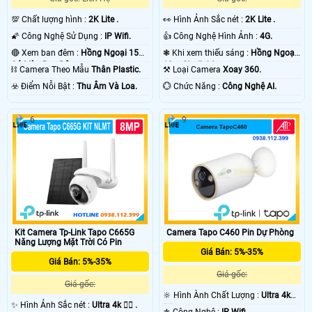
💯 Chất lượng hình :
2K Lite .
️👀 Hình Ảnh Sắc nét :
2K Lite .
🌠 Công Nghệ Sử Dụng :
IP Wifi.
👍 Công Nghệ Hình Ảnh :
4G.
🔴 Xem ban đêm :
Hồng Ngoại 15m
❃ Khi xem thiếu sáng :
Hồng Ngoại
Có Màu Ban Ðêm.
10m Starlight.
⛓ Camera Theo Mẫu
Thân Plastic.
⚒ Loại Camera
Xoay 360.
️☣️ Điểm Nỗi Bật :
Thu Âm Và Loa.
️💮 Chức Năng :
Công Nghệ AI.
6
9
Camera Tapo C460 Pin Dự Phòng
Kit Camera Tp-Link Tapo C665G
Năng Lượng Mặt Trời Có Pin
Giá Bán: 5%-35%
Giá Bán: 5%-35%
Giá gốc:
Giá gốc:
🔆 Hình Ành Chất Lượng :
Ultra 4k
✨ Hình Ảnh Sắc nét :
Ultra 4k 👍🏾 .
👍🏾 .