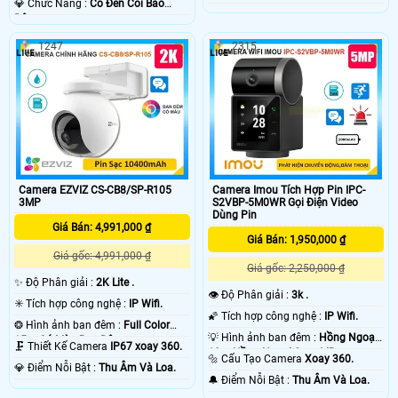
️💎 Chức Năng :
Có Ðèn Còi Báo
Động.
1247
2315
Camera EZVIZ CS-CB8/SP-R105
Camera Imou Tích Hợp Pin IPC-
3MP
S2VBP-5M0WR Gọi Điện Video
Dùng Pin
Giá Bán: 4,991,000 ₫
Giá Bán: 1,950,000 ₫
Giá gốc: 4,991,000 ₫
Giá gốc: 2,250,000 ₫
✨ Độ Phân giải :
2K Lite .
👁 Độ Phân giải :
3k .
✳️ Tích hợp công nghệ :
IP Wifi.
🌠 Tích hợp công nghệ :
IP Wifi.
❂ Hình ảnh ban đêm :
Full Color
💡 Hình ảnh ban đêm :
Hồng Ngoại
15m Có Màu Ban Ðêm.
🗜️ Thiết Kế Camera
IP67 xoay 360.
10m Hồng Ngoại Smart IR.
🔩 Cấu Tạo Camera
Xoay 360.
️💎 Điểm Nỗi Bật :
Thu Âm Và Loa.
️🔔 Điểm Nỗi Bật :
Thu Âm Và Loa.