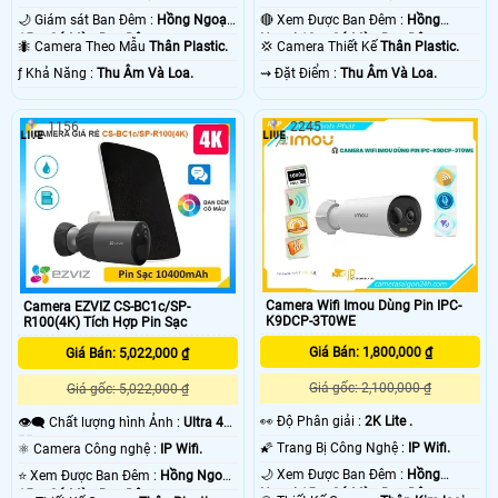
🌙 Giám sát Ban Đêm :
Hồng Ngoại
🔴 Xem Được Ban Đêm :
Hồng
15m Có Màu Ban Ðêm.
Ngoại 10m Có Màu Ban Ðêm.
🐜 Camera Theo Mẫu
Thân Plastic.
💢 Camera Thiết Kế
Thân Plastic.
️ƒ Khả Năng :
Thu Âm Và Loa.
️⇝ Đặt Điểm :
Thu Âm Và Loa.
1156
2245
Camera Wifi Imou Dùng Pin IPC-
Camera EZVIZ CS-BC1c/SP-
K9DCP-3T0WE
R100(4K) Tích Hợp Pin Sạc
Giá Bán: 1,800,000 ₫
Giá Bán: 5,022,000 ₫
Giá gốc: 2,100,000 ₫
Giá gốc: 5,022,000 ₫
️👀 Độ Phân giải :
2K Lite .
👁️‍🗨 Chất lượng hình Ảnh :
Ultra 4k
👍🏾 .
🌠 Trang Bị Công Nghệ :
IP Wifi.
⚛️ Camera Công nghệ :
IP Wifi.
🌙 Xem Được Ban Đêm :
Hồng
⭐ Xem Được Ban Đêm :
Hồng Ngoại
Ngoại 15m Có Màu Ban Ðêm.
15m Có Màu Ban Ðêm.