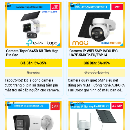
hiện theo nhu cầu, hỗ trợ đàm thoại
có độ phân giải 8.0MP cho ra hình
8
28
2 chiều, hỗ trợ kết nối qua wifi 2.4
ảnh 4K siêu nét, nhìn ban đêm bằng
Ghz camera có thể lắp đặt ngoài trời
hồng ngoại với khoảng cách lên đến
nhờ chuẩn chống nước IP 65
16m
Camera IP WiFi 5MP IMOU IPC-
Camera TapoC645D Kit Tích Hợp
UA7E-5M0T2-EU/FSP14
Pin Sạc
Giá Bán: 5%-35%
Giá Bán: 5%-35%
Giá gốc: Liên hệ
Giá gốc:
Camera quay quét 5MP siêu nét
TapoC645D kit là dòng camera
dùng pin NLMT. Công nghệ AURORA
được trang bị pin sử dụng tấm pin
Full Color ghi hình có màu ban đêm.
mặt trời để cấp nguồn cho camera
Pin 10.000mAh kèm tấm pin năng
và trong camera được trang bị pin
lượng mặt trời 5W.
với dung lượng lên đến 10.000 mAh,
19
2286
trang bị 2 ống kính, nhìn có màu
vào ban đêm, micro và loa cũng
được trang bị.