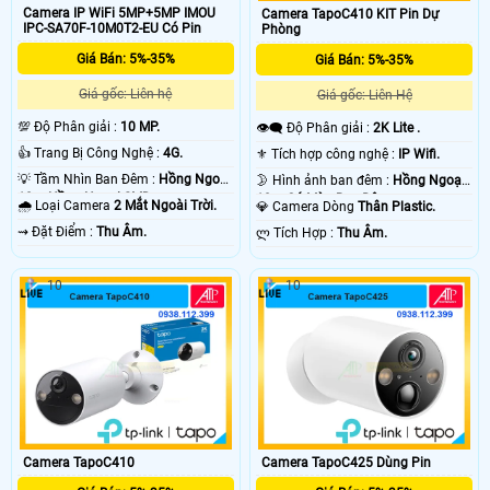
Camera IP WiFi 5MP+5MP IMOU
Camera TapoC410 KIT Pin Dự
IPC-SA70F-10M0T2-EU Có Pin
Phòng
Giá Bán: 5%-35%
Giá Bán: 5%-35%
Giá gốc: Liên hệ
Giá gốc: Liên Hệ
💯 Độ Phân giải :
10 MP.
👁️‍🗨 Độ Phân giải :
2K Lite .
👍 Trang Bị Công Nghệ :
4G.
⚜️ Tích hợp công nghệ :
IP Wifi.
💡 Tầm Nhìn Ban Đêm :
Hồng Ngoại
🌛 Hình ảnh ban đêm :
Hồng Ngoại
10m Hồng Ngoại SMD.
10m Có Màu Ban Ðêm.
🌧️ Loại Camera
2 Mắt Ngoài Trời.
💎 Camera Dòng
Thân Plastic.
️⇝ Đặt Điểm :
Thu Âm.
️ლ Tích Hợp :
Thu Âm.
10
10
Camera TapoC410
Camera TapoC425 Dùng Pin