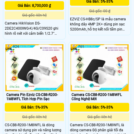
Giá Bán: 5%-35%
Giá Bán: 8,700,000 ₫
Giá gốc: 00 ₫
Giá gốc: liên hệ
EZVIZ CS-HB8c/SP là mẫu camera
Camera HikVision DS-
không dây 4MP 2K+ dùng pin sạc
2DE2C400IWG-K/4G/C09S20 ghi
5200mAh, hỗ trợ kết nối tấm pin
hình rõ nét với cảm biến 1/2.7"
mặt trời để giám sát liên tục ở khu
CMOS, độ phân giải 4MP và ống
vực không có nguồn điện. Khả năng
kính 2.8mm. Tích hợp nguồn pin
xoay ngang 340° và dọc 80° bao
924
761
90Wh cùng tấm pin năng lượng mặt
quát không gian rộng hình ảnh sắc
trời đảm bảo hoạt động bền bỉ ngay
nét cả ngày lẫn đêm.
cả khi mất điện. Kết nối 4G giúp
truyền dữ liệu linh hoạt hỗ trợ đàm
thoại 2 chiều và thẻ nhớ 512GB cho
lưu trữ dài hạn.
Camera Pin Ezviz CS-CB8-R200-
Camera CS-CB8-R200-1M8WFL
1M8WFL Tích Hợp Pin Sạc
Công Nghệ Mới
Giá Bán: 5%-35%
Giá Bán: 5%-35%
Giá gốc: liên hệ
Giá gốc: liên hệ
CS-CB8-R200-1M8WFL là dòng
Camera CS-CB8-R200-1M8WFL là
camera sử dụng pin và năng lượng
dòng camera Độ phân giải tối đa