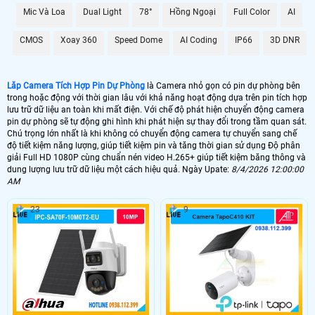
mà không lo sợ bị lỗi hay mất mát.
Mic Và Loa
Dual Light
78°
Hồng Ngoại
Full Color
AI
Với Camera Tích Hợp Pin Dự Phòng này, bạn không chỉ có được sự tiện lợi
trong việc giám sát mà còn được ổn hơn với chất lượng hình ảnh và dữ liệu lưu
CMOS
Xoay 360
Speed Dome
AI Coding
IP66
3D DNR
trữ đỉnh cao, đáp ứng mọi nhu cầu của bạn trong việc theo dõi và bảo vệ an
ninh.
Lăp Camera Tích Hợp Pin Dự Phòng
là Camera nhỏ gọn có pin dự phòng bên
trong hoặc động với thời gian lâu với khả năng hoạt động dựa trên pin tích hợp
lưu trữ dữ liệu an toàn khi mất điện. Với chế độ phát hiện chuyển động camera
pin dự phòng sẽ tự động ghi hình khi phát hiện sự thay đổi trong tầm quan sát.
Chú trọng lớn nhất là khi không có chuyển động camera tự chuyển sang chế
độ tiết kiệm năng lượng, giúp tiết kiệm pin và tăng thời gian sử dụng Độ phân
giải Full HD 1080P cùng chuẩn nén video H.265+ giúp tiết kiệm băng thông và
dung lượng lưu trữ dữ liệu một cách hiệu quả. Ngày Upate:
8/4/2026 12:00:00
AM
23
9
'