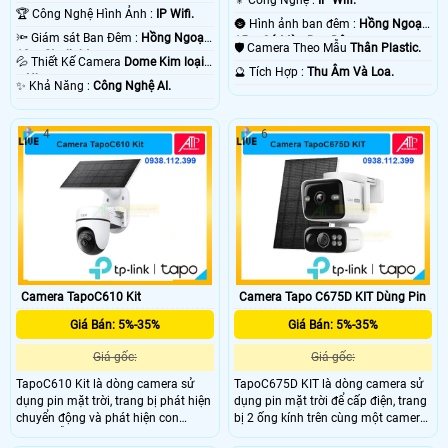
⚜️ Công Nghệ :
IP Wifi.
🏆 Công Nghệ Hình Ảnh :
IP Wifi.
🌚 Hình ảnh ban đêm :
Hồng Ngoại
🔦 Giám sát Ban Đêm :
Hồng Ngoại
15m Có Màu Ban Ðêm.
🛡 Camera Theo Mẫu
Thân Plastic.
10m Starlight.
💦 Thiết Kế Camera
Dome Kim loại
️🔮 Tích Hợp :
Thu Âm Và Loa.
+ Nhựa.
️✨ Khả Năng :
Công Nghệ AI.
4
6
Camera TapoC610 Kit
Camera Tapo C675D KIT Dùng Pin
Giá Bán: 5%-35%
Giá Bán: 5%-35%
Giá gốc:
Giá gốc:
TapoC610 Kit là dòng camera sử
TapoC675D KIT là dòng camera sử
dụng pin mặt trời, trang bị phát hiện
dụng pin mặt trời để cấp điện, trang
chuyển động và phát hiện con
bị 2 ống kính trên cùng một camera
người, hỗ trợ thiết lập khu vực phát
giúp bao quát tốt, trang bị ống kính