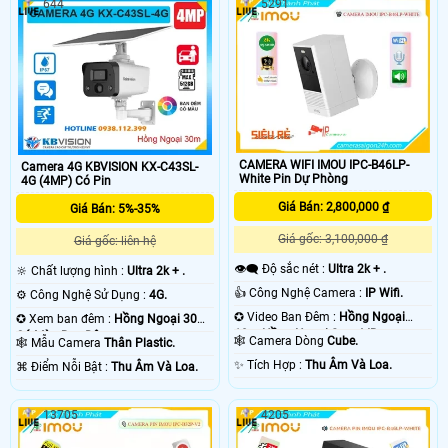
644
5291
CAMERA WIFI IMOU IPC-B46LP-
Camera 4G KBVISION KX-C43SL-
White Pin Dự Phòng
4G (4MP) Có Pin
Giá Bán: 2,800,000 ₫
Giá Bán: 5%-35%
Giá gốc: 3,100,000 ₫
Giá gốc: liên hệ
👁️‍🗨 Độ sắc nét :
Ultra 2k + .
🔆 Chất lượng hình :
Ultra 2k + .
👍 Công Nghệ Camera :
IP Wifi.
⚙ Công Nghệ Sử Dụng :
4G.
✪ Video Ban Đêm :
Hồng Ngoại
✪ Xem ban đêm :
Hồng Ngoại 30m
10m Hồng Ngoại Smart IR.
Có Màu Ban Ðêm.
🕸️ Camera Dòng
Cube.
🕸️ Mẫu Camera
Thân Plastic.
️✨ Tích Hợp :
Thu Âm Và Loa.
️⌘ Điểm Nỗi Bật :
Thu Âm Và Loa.
13705
4205