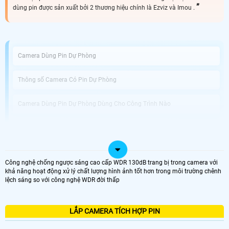
dùng pin được sản xuất bởi 2 thương hiệu chính là Ezviz và Imou .
Camera Dùng Pin Dự Phòng
Thông số Camera Có Pin Dự Phòng
Camera Dùng Pin Dự Phòng Dùng Cho Công Trình Nào
An Thành Phát Bán Camera Dùng Pin Phòng Uy Tín
Được phát triển với công nghệ tiên tiến, Camera Tích Hợp Pin Dự Phòng không
Công nghệ chống ngược sáng cao cấp WDR 130dB trang bị trong camera với
chỉ là thiết bị giám sát vị trí chuyên dụng mà còn giải pháp hoàn hảo cho
khả năng hoạt động xử lý chất lượng hình ảnh tốt hơn trong môi trường chênh
những tình huống mất điện hoặc thiếu nguồn điện. Với khả năng hoạt động
lệch sáng so với công nghệ WDR đời thấp
dựa trên pin tích hợp, bạn có thể dễ dàng di chuyển và sử dụng camera tại
nhiều vị trí khác nhau mà không cần phải lo lắng về nguồn điện.
Điểm nổi bật của camera này chính là chất lượng ghi hình tuyệt vời với độ
phân giải Full HD 1080P, giúp bạn quan sát mọi chi tiết một cách rõ nét và sắc
LẮP CAMERA TÍCH HỢP PIN
nét. chuẩn nén video H.265+ tiên tiến giúp tiết kiệm dung lượng lưu trữ trong
quá trình ghi hình, đồng thời Hoàn toàn tin cậy cho việc lưu trữ dữ liệu lâu dài