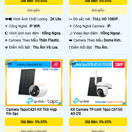
Giá Bán: 5%-35%
Giá Bán: 5%-35%
Giá gốc:
Giá gốc:
👁️‍🗨 Hình Ành Chất Lượng :
2K Lite .
️👀 Độ sắc nét :
FULL HD 1080P .
⚜️ Công Nghệ :
IP Wifi.
⚜️ Công Nghệ Camera :
IP.
🌔 Hình ảnh ban đêm :
Hồng Ngoại
🌙 Video Ban Đêm :
Hồng Ngoại
10m Có Màu Ban Ðêm.
10m Hồng Ngoại SMD.
❄ Camera Theo Mẫu
Thân Plastic.
👑 Camera Theo Mẫu
Dome Kim
loại + Nhựa.
️💎 Điểm Nỗi Bật :
Thu Âm Và Loa.
️ƒ Điểm Nỗi Bật :
Thu Âm.
13
11
Camera TapoC425 Kit Tích Hợp
Kit Camera TP-LinK Tapo C615G
Pin Sạc
4G LTE
Giá Bán: 5%-35%
Giá Bán: 5%-35%
Giá gốc: Liên Hệ
Giá gốc: