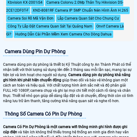
Kbvision KX-2001iS4
Camera Colorvu 2.0Mp Thân Trụ Hikvision DS-
2CE12DF0T-F
XND-8081RF Camera IP 5MP Chuẩn Nén Hình Ảnh H.265
Camera Soi Rõ Mã Vận Đơn
Lắp Camera Quan Sát Cho Chung Cư
Công Ty Lắp Đặt Camera Quan Sát Tại Quảng Nam
Onvif Camera Là
Gì?
Hướng Dẫn Cài Phần Mềm Xem Camera Cho Dòng Dahua
Camera Dùng Pin Dự Phòng
Camera dùng pin dự phòng là thiết bị Kỹ Thuật công ty An Thành Phát có thể
nhận biết với thời lượng sử dụng lên đến 3 tháng sau mỗi lần sạc, mang lại sự
tiện lợi và linh hoạt cho người sử dụng.
Camera dùng pin dự phòng khả năng
ghi hình khi phát hiện chuyển động
giúp theo dõi và bảo vệ không gian một
cách an toàn và hiệu quả. Với chất lượng hình ảnh sắc nét và độ phân giải
FULL HD 1080P, camera chụp và ghi lại mọi chi tiết một cách rõ ràng và chân
thực. Thiết kế nhỏ gọn giúp dễ dàng lắp đặt và di chuyển, đồng thời còn có tính
năng lưu trữ âm thanh, tăng cường khả năng quan sát và nghe rõ hơn.
Thông Số Camera Có Pin Dự Phòng
Camera Có Pin Dự Phòng là một camera wifi thông minh ghi hình được ghi
cúp điện
và tiện ích không thể thiếu trong hệ thống an ninh gia đình hay văn