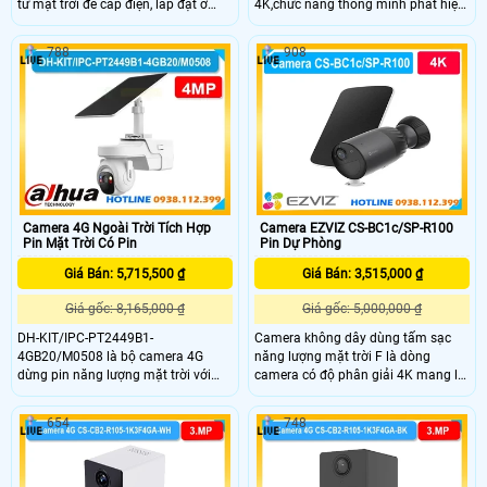
từ mặt trời để cấp điện, lắp đặt ở
4K,chức năng thông minh phát hiện
những vị trí đặc thù, ống kính có độ
hình dạng con người, không dây.
phân giải 8.0MP, trang bị chống
Thiết kế khép kín,tích hợp khe cắm
788
908
nước chuẩn IP 56, hỗ trợ thẻ nhớ
thẻ nhớ Micro SD 512GB,tầm nhìn
512Gb, kèm theo đấy là khả năng
ban đêm 15m
quay 360 độ và đàm thoại 2 chiều
trực tiếp
Camera 4G Ngoài Trời Tích Hợp
Camera EZVIZ CS-BC1c/SP-R100
Pin Mặt Trời Có Pin
Pin Dự Phòng
Giá Bán: 5,715,500 ₫
Giá Bán: 3,515,000 ₫
Giá gốc: 8,165,000 ₫
Giá gốc: 5,000,000 ₫
DH-KIT/IPC-PT2449B1-
Camera không dây dùng tấm sạc
4GB20/M0508 là bộ camera 4G
năng lượng mặt trời F là dòng
dừng pin năng lượng mặt trời với
camera có độ phân giải 4K mang lại
khả năng ghi hình 4MP đàm thoại 2
góc nhìn rộng 135°, pin 10400mAh
chiều, hồng ngoại 30m, chống
và chuẩn IP65. Camera hỗ trợ WiFi
654
748
ngược sáng DWDR và khả năng lưu
lắp đặt dễ dàng,tích hợp đàm thoại
trữ với thẻ nhớ 512GB. Camea này
hai chiều và công nghệ AI phát hiện
có tích hợp IP giúp phân biệt người
người thông minh phù hợp lắp đặt
xe chính xác có thể giám sát từ xa
ngoài trời.