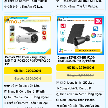
💎 Thiết Kế Camera
Thân Kim loại.
🌧️ Thiết Kế Camera
Thân Plastic.
️💫 Chức Năng :
Thu Âm Và Loa.
️💠 Đặt Điểm :
Thu Âm Và Loa.
2220
957
Camera Wifi Imou Năng Lượng
Camera EZVIZ CS-EB3-R200-
Mặt Trời IPC-K9DCP-3T0WE-V2 Có
1K3FL4GA 2K Pin Dự Phòng
Pin
Giá Bán: 2,750,000 ₫
Giá Bán: 2,000,000 ₫
Giá gốc: 3,115,000 ₫
Giá gốc: 2,300,000 ₫
🦉 Chất lượng hình :
2K Lite .
👁️‍🗨 Độ Phân giải :
2K Lite .
⚙ Công Nghệ Sử Dụng :
IP.
🏆 Trang Bị Công Nghệ :
IP Wifi.
🌜 Hình ảnh ban đêm :
Hồng Ngoại
🌔 Tầm Xa Ban Đêm :
Hồng Ngoại
15m Có Màu Ban Ðêm.
🎲 Mẫu Camera
Thân Plastic.
15m Có Màu Ban Ðêm.
⛓ Thiết Kế Camera
Thân Kim loại.
️👮 Điểm Nỗi Bật :
Thu Âm Và Loa.