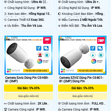
💯 Chất lượng hình :
Ultra 4k 👍🏾 .
💯 Chất lượng hình :
Ultra 2k + .
⚛️ Công Nghệ Sử Dụng :
IP Wifi.
🕉️ Công Nghệ Sử Dụng :
IP Wifi.
🌛 Xem ban đêm :
Hồng Ngoại 15m
🌔 Khoảng Cách Ban Đêm :
Hồng
Có Màu Ban Ðêm.
Ngoại 35m Có Màu Ban Ðêm.
💦 Camera Thiết Kế
Xoay 360.
💢 Mẫu Camera
2 Mắt Ngoài Trời.
️☣️ Ưu Điểm :
Thu Âm Và Loa.
️☣️ Điểm Nỗi Bật :
Thu Âm Và Loa.
1000
1042
Camera Ezviz Dùng Pin CS-HB3-
Camera EZVIZ Dùng Pin CS-BC1-
B1 (3MP)
B1 (2MP) Dùng Pin
Giá Bán: 5%-35%
Giá Bán: 5%-35%
Giá gốc: liên hệ
Giá gốc: liên hệ
️👀 Chất lượng hình Ảnh :
2K Lite .
💯 Chất lượng hình Ảnh :
FULL HD
1080P .
🏆 Camera Công nghệ :
IP Wifi.
👍 Camera Công nghệ :
IP Wifi.