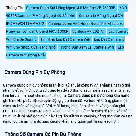
góc siêu rộng lên đến 120 độ, chống
rung lắc, bù ngược sáng (BLC), giảm
Thông Tin:
Camera Quan Sát Hồng Ngoại 4.0 Mp Poe VP-2690BP
XNO-
nhiễu số ( DNR), bắt chuyển động,
9082R Camera IP Hồng Ngoại 4K Sắc Nét
Camera Ip Hồng Ngoại DH-
Camera giám sát hợp chuẩn NGHỊ
ĐỊNH 10/2020/NĐ-CP và THÔNG
IPC-HFW3441MP-AS-I2
Camera Dome Ahd Hồng Ngoại 2.0 Megapixel
TƯ 12/2020/TT-BGTVT.
Hanwha Techwin Wisenet HCV-6080R
Vantech VP-292TVI
Lắp Camera
Wifi Giá Rẻ Quận 5
Tim Hieu Lap Dat Camera Wifi
Lắp Đặt Camera Ip
Wifi Cho Shop, Cửa Hàng Nhỏ
Hướng Dẫn Xem Lại Camera Wifi
Lắp
Camera Wifi Trong Nhà
Camera Dùng Pin Dự Phòng
Camera dùng pin dự phòng là thiết bị Kỹ Thuật công ty An Thành Phát có thể
nhận biết với thời lượng sử dụng lên đến 3 tháng sau mỗi lần sạc, mang lại sự
tiện lợi và linh hoạt cho người sử dụng.
Camera dùng pin dự phòng khả năng
ghi hình khi phát hiện chuyển động
giúp theo dõi và bảo vệ không gian một
cách an toàn và hiệu quả. Với chất lượng hình ảnh sắc nét và độ phân giải
FULL HD 1080P, camera chụp và ghi lại mọi chi tiết một cách rõ ràng và chân
thực. Thiết kế nhỏ gọn giúp dễ dàng lắp đặt và di chuyển, đồng thời còn có tính
năng lưu trữ âm thanh, tăng cường khả năng quan sát và nghe rõ hơn.
Thông Số Camera Có Pin Dự Phòng