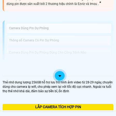
dùng pin được sản xuất bởi 2 thương hiệu chính là Ezviz và Imou .
Camera Dùng Pin Dự Phòng
Thông số Camera Có Pin Dự Phòng
Camera Dùng Pin Dự Phòng Dùng Cho Công Trình Nào
An Thành Phát Bán Camera Dùng Pin Phòng Uy Tín
Được phát triển với công nghệ tiên tiến, Camera Tích Hợp Pin Dự Phòng không
Thẻ nhớ dung lượng 256GB hỗ trợ lưu trữ hình ảnh video từ 28-29 ngày, chuyên
chỉ là thiết bị giám sát vị trí chuyên dụng mà còn giải pháp hoàn hảo cho
dùng cho camera Ip wifi, cho phép xem lại với tốc độ cực nhanh. Ngoài ra tuổi
những tình huống mất điện hoặc thiếu nguồn điện. Với khả năng hoạt động
thọ thẻ nhớ khá dài, đảm bảo sự bền bỉ, ổn định
dựa trên pin tích hợp, bạn có thể dễ dàng di chuyển và sử dụng camera tại
nhiều vị trí khác nhau mà không cần phải lo lắng về nguồn điện.
Điểm nổi bật của camera này chính là chất lượng ghi hình tuyệt vời với độ
phân giải Full HD 1080P, giúp bạn quan sát mọi chi tiết một cách rõ nét và sắc
LẮP CAMERA TÍCH HỢP PIN
nét. chuẩn nén video H.265+ tiên tiến giúp tiết kiệm dung lượng lưu trữ trong
quá trình ghi hình, đồng thời Hoàn toàn tin cậy cho việc lưu trữ dữ liệu lâu dài