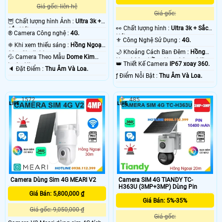
Giá gốc: liên hệ
Giá gốc:
🦉 Chất lượng hình Ảnh :
Ultra 3k +
️👀 Chất lượng hình :
Ultra 3k + Sắc
Sắc Nét .
®️ Camera Công nghệ :
4G.
Nét .
⚜️ Công Nghệ Sử Dụng :
4G.
❈ Khi xem thiếu sáng :
Hồng Ngoại
🌙 Khoảng Cách Ban Đêm :
Hồng
30m Starlight.
💦 Camera Theo Mẫu
Dome Kim
Ngoại 30m Hồng Ngoại Smart IR.
👑 Thiết Kế Camera
IP67 xoay 360.
loại + Nhựa.
️🔈 Đặt Điểm :
Thu Âm Và Loa.
️ƒ Điểm Nỗi Bật :
Thu Âm Và Loa.
1572
485
Camera Dùng Sim 4G MEARI V2
Camera SIM 4G TIANDY TC-
H363U (3MP+3MP) Dùng Pin
Giá Bán: 5,800,000 ₫
Giá Bán: 5%-35%
Giá gốc: 9,050,000 ₫
Giá gốc: