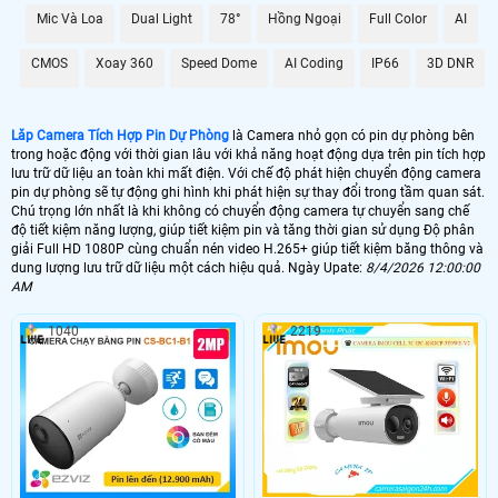
mà không lo sợ bị lỗi hay mất mát.
Mic Và Loa
Dual Light
78°
Hồng Ngoại
Full Color
AI
Với Camera Tích Hợp Pin Dự Phòng này, bạn không chỉ có được sự tiện lợi
trong việc giám sát mà còn được ổn hơn với chất lượng hình ảnh và dữ liệu lưu
CMOS
Xoay 360
Speed Dome
AI Coding
IP66
3D DNR
trữ đỉnh cao, đáp ứng mọi nhu cầu của bạn trong việc theo dõi và bảo vệ an
ninh.
Lăp Camera Tích Hợp Pin Dự Phòng
là Camera nhỏ gọn có pin dự phòng bên
trong hoặc động với thời gian lâu với khả năng hoạt động dựa trên pin tích hợp
lưu trữ dữ liệu an toàn khi mất điện. Với chế độ phát hiện chuyển động camera
pin dự phòng sẽ tự động ghi hình khi phát hiện sự thay đổi trong tầm quan sát.
Chú trọng lớn nhất là khi không có chuyển động camera tự chuyển sang chế
độ tiết kiệm năng lượng, giúp tiết kiệm pin và tăng thời gian sử dụng Độ phân
giải Full HD 1080P cùng chuẩn nén video H.265+ giúp tiết kiệm băng thông và
dung lượng lưu trữ dữ liệu một cách hiệu quả. Ngày Upate:
8/4/2026 12:00:00
AM
1040
2219
'