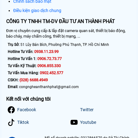
Chính sách bảo mật
Điều kiện giao dịch chung
CÔNG TY TNHH TM-DV ĐẦU TƯ AN THÀNH PHÁT
Đơn vị chuyên cung cấp & lắp đặt camera quan sát, thiết bị báo động,
báo cháy, máy chấm công, thiết bị mạng, ...
Trụ Sở:
51 Lũy Bán Bích, Phường Phú Thạnh, TP. Hồ Chí Minh
0938.11.23.99
Hotline Tư Vấn:
0906.72.73.77
Hotline Tư Vấn 1:
0906.855.330
Tư Vấn Kỹ Thuật:
0902.452.577
Tư Vấn Mua Hàng:
(028) 6688.4949
CSKH:
Email:
congngheanthanhphat@gmail.com
Kết nối với chúng tôi
Facebook
Twitter
Tiktok
Youtube