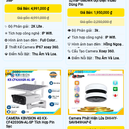
3MP
S2VBP-5M0WR Gọi Điện Video
Dùng Pin
Giá Bán: 4,991,000 ₫
Giá Bán: 1,950,000 ₫
Giá gốc: 4,991,000 ₫
Giá gốc: 2,250,000 ₫
✨ Độ Phân giải :
2K Lite .
👁 Độ Phân giải :
3k .
✳️ Tích hợp công nghệ :
IP Wifi.
🌠 Tích hợp công nghệ :
IP Wifi.
❂ Hình ảnh ban đêm :
Full Color
💡 Hình ảnh ban đêm :
Hồng Ngoại
15m Có Màu Ban Ðêm.
🗜️ Thiết Kế Camera
IP67 xoay 360.
10m Hồng Ngoại Smart IR.
🔩 Cấu Tạo Camera
Xoay 360.
️💎 Điểm Nỗi Bật :
Thu Âm Và Loa.
️🔔 Điểm Nỗi Bật :
Thu Âm Và Loa.
2626
1585
CAMERA KBVISION 4G KX-
Camera Phát Hiện Lửa DHI-HY-
CF4203GN-AL-SP Tích Hợp Pin
SAV849HAP-E
Sạc