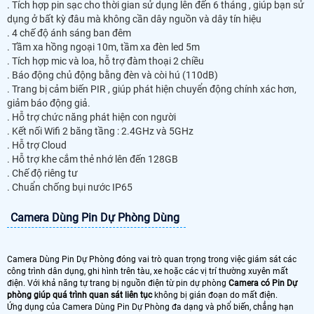
. Tích hợp pin sạc cho thời gian sử dụng lên đến 6 tháng , giúp bạn sử
dụng ở bất kỳ đâu mà không cần dây nguồn và dây tín hiệu
. 4 chế độ ánh sáng ban đêm
. Tầm xa hồng ngoại 10m, tầm xa đèn led 5m
. Tích hợp mic và loa, hỗ trợ đàm thoại 2 chiều
. Báo động chủ động bằng đèn và còi hú (110dB)
. Trang bị cảm biến PIR , giúp phát hiện chuyển động chính xác hơn,
giảm báo động giả.
. Hỗ trợ chức năng phát hiện con người
. Kết nối Wifi 2 băng tầng : 2.4GHz và 5GHz
. Hỗ trợ Cloud
. Hỗ trợ khe cắm thẻ nhớ lên đến 128GB
. Chế độ riêng tư
. Chuẩn chống bụi nước IP65
Camera Dùng Pin Dự Phòng Dùng
Camera Dùng Pin Dự Phòng đóng vai trò quan trọng trong việc giám sát các
công trình dân dụng, ghi hình trên tàu, xe hoặc các vị trí thường xuyên mất
điện. Với khả năng tự trang bị nguồn điện từ pin dự phòng
Camera có Pin Dự
phòng giúp quá trình quan sát liên tục
không bị gián đoạn do mất điện.
Ứng dụng của Camera Dùng Pin Dự Phòng đa dạng và phổ biến, chẳng hạn