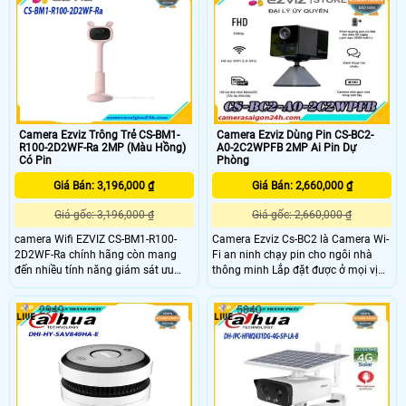
huynh có thể dễ dàng dõi theo con
đàm thoại 2 chiều, khe cắm thẻ nhớ
nhỏ trong mỗi khoảnh khắc.
lên đến 256GB. Chuẩn kháng nước
và bụi IP65 giúp MEARI B1 hoạt
động bền bỉ trong mọi điều kiện thời
tiết.
Camera Ezviz Trông Trẻ CS-BM1-
Camera Ezviz Dùng Pin CS-BC2-
R100-2D2WF-Ra 2MP (Màu Hồng)
A0-2C2WPFB 2MP Ai Pin Dự
Có Pin
Phòng
Giá Bán: 3,196,000 ₫
Giá Bán: 2,660,000 ₫
Giá gốc: 3,196,000 ₫
Giá gốc: 2,660,000 ₫
camera Wifi EZVIZ CS-BM1-R100-
Camera Ezviz Cs-BC2 là Camera Wi-
2D2WF-Ra chính hãng còn mang
Fi an ninh chạy pin cho ngôi nhà
đến nhiều tính năng giám sát ưu
thông minh Lắp đặt được ở mọi vị
việt như đàm thoại 2 chiều, phát
trí, phù hợp mọi thiết kế. Trải
hiện tiếng khóc, phát hiện chuyển
nghiệm chiếc camera có hàng loạt
2949
5040
động, ghi hình sắc nét,…. giúp phụ
tính năng dễ sử dụng cho an ninh
huynh có thể dễ dàng dõi theo con
trong nhà, thân thiện với người
nhỏ trong mỗi khoảnh khắc.
dùng, và thú vị