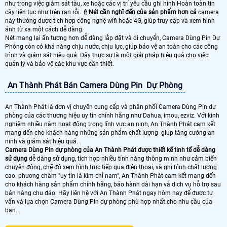
như trong việc giám sát tàu, xe hoặc các vị trí yêu cầu ghi hình Hoàn toàn tin
cậy liên tục như trên rạn rỗi. 👮
Nét cần nghĩ đến của sản phẩm hơn cả
camera
này thường được tích hợp công nghệ wifi hoặc 4G, giúp truy cập và xem hình
ảnh từ xa một cách dễ dàng.
Nét mang lại ấn tượng hơn dễ dàng lắp đặt và di chuyển, Camera Dùng Pin Dự
Phòng còn có khả năng chịu nước, chịu lực, giúp bảo vệ an toàn cho các công
trình và giám sát hiệu quả. Đây thực sự là một giải pháp hiệu quả cho việc
quản lý và bảo vệ các khu vực cần thiết.
An Thành Phát Bán Camera Dùng Pin Dự Phòng
An Thành Phát là đơn vị chuyên cung cấp và phân phối Camera Dùng Pin dự
phòng của các thương hiệu uy tín chính hãng như Dahua, imou, ezviz. Với kinh
nghiệm nhiều năm hoạt động trong lĩnh vực an ninh, An Thành Phát cam kết
mang đến cho khách hàng những sản phẩm chất lượng giúp tăng cường an
ninh và giám sát hiệu quả.
Camera Dùng Pin dự phòng của An Thành Phát được thiết kế tinh tế dễ dàng
sử dụng
dễ dàng sử dụng, tích hợp nhiều tính năng thông minh như cảm biến
chuyển động, chế độ xem hình trực tiếp qua điện thoại, và ghi hình chất lượng
cao. phương châm "uy tín là kim chỉ nam", An Thành Phát cam kết mang đến
cho khách hàng sản phẩm chính hãng, bảo hành dài hạn và dịch vụ hỗ trợ sau
bán hàng chu đáo. Hãy liên hệ với An Thành Phát ngay hôm nay để được tư
vấn và lựa chọn Camera Dùng Pin dự phòng phù hợp nhất cho nhu cầu của
bạn.