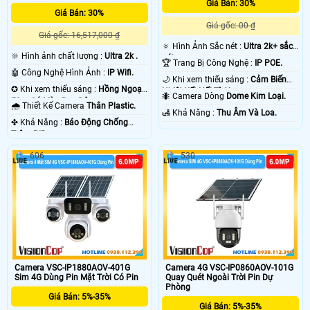
Giá Bán: 30%
Giá Bán: 30%
Giá gốc: 00 ₫
Giá gốc: 16,517,000 ₫
🔅 Hình Ảnh Sắc nét :
Ultra 2k+ sắc
🔆 Hình ảnh chất lượng :
Ultra 2k .
nét .
🏆 Trang Bị Công Nghệ :
IP POE.
🤖️ Công Nghệ Hình Ảnh :
IP Wifi.
🌙 Khi xem thiếu sáng :
Cảm Biến
✪ Khi xem thiếu sáng :
Hồng Ngoại
Nhiệt Kết Nối Từ Xa.
🐜 Camera Dòng
Dome Kim Loại.
50m Có Màu Ban Đêm.
🌧️ Thiết Kế Camera
Thân Plastic.
️🛃 Khả Năng :
Thu Âm Và Loa.
️✤ Khả Năng :
Báo Động Chống
Trộm PIR.
606
530
Camera VSC-IP1880AOV-401G
Camera 4G VSC-IP0860AOV-101G
Sim 4G Dùng Pin Mặt Trời Có Pin
Quay Quét Ngoài Trời Pin Dự
Phòng
Giá Bán: 5%-35%
Giá Bán: 5%-35%