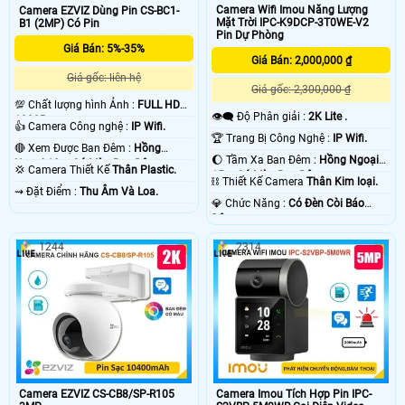
Camera Wifi Imou Năng Lượng
Camera EZVIZ Dùng Pin CS-BC1-
Mặt Trời IPC-K9DCP-3T0WE-V2
B1 (2MP) Có Pin
Pin Dự Phòng
Giá Bán: 5%-35%
Giá Bán: 2,000,000 ₫
Giá gốc: liên hệ
Giá gốc: 2,300,000 ₫
💯 Chất lượng hình Ảnh :
FULL HD
👁️‍🗨 Độ Phân giải :
2K Lite .
1080P .
👍 Camera Công nghệ :
IP Wifi.
🏆 Trang Bị Công Nghệ :
IP Wifi.
🔴 Xem Được Ban Đêm :
Hồng
🌔 Tầm Xa Ban Đêm :
Hồng Ngoại
Ngoại 10m Có Màu Ban Ðêm.
💢 Camera Thiết Kế
Thân Plastic.
15m Có Màu Ban Ðêm.
⛓ Thiết Kế Camera
Thân Kim loại.
️⇝ Đặt Điểm :
Thu Âm Và Loa.
️💎 Chức Năng :
Có Ðèn Còi Báo
Động.
1244
2314
Camera EZVIZ CS-CB8/SP-R105
Camera Imou Tích Hợp Pin IPC-