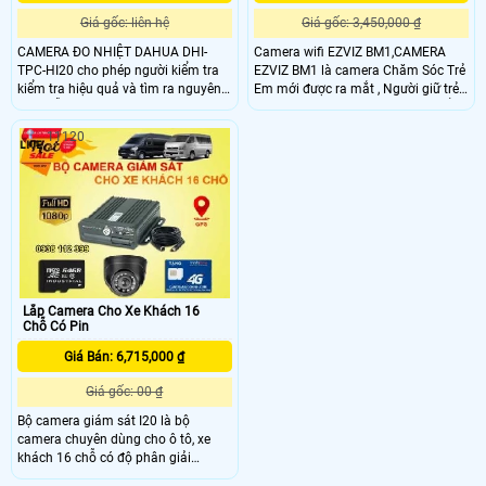
Giá gốc: liên hệ
Giá gốc: 3,450,000 ₫
CAMERA ĐO NHIỆT DAHUA DHI-
Camera wifi EZVIZ BM1,CAMERA
TPC-HI20 cho phép người kiểm tra
EZVIZ BM1 là camera Chăm Sóc Trẻ
kiểm tra hiệu quả và tìm ra nguyên
Em mới được ra mắt , Người giữ trẻ
nhân lỗi hệ thống nhanh hơn so với
đắc lực cho gia đình, Một sản phẩm
súng nhiệt độ IR. Nó là một công cụ
mới hướng tới nhu cầu sử dụng mới
11120
chẩn đoán phụ trợ với phép đo
của EZVIZ. Hỗ trợ dùng Pin sạc và
không tiếp xúc, độ chính xác cao và
có thể thay thế, Với thiết kế không
các dị thường trực quan trên màn
dây hoàn toàn. Thiết bị thích hợp
hình. Nó kích hoạt cảnh báo còi khi
cho gia đình,thích hợp giám sát
nhiệt độ vượt quá ngưỡng báo động
trẻ,trẻ sơ sinh,
Lắp Camera Cho Xe Khách 16
Chỗ Có Pin
Giá Bán: 6,715,000 ₫
Giá gốc: 00 ₫
Bộ camera giám sát I20 là bộ
camera chuyên dùng cho ô tô, xe
khách 16 chỗ có độ phân giải
2.0MP hình ảnh rõ nét kết hợp với