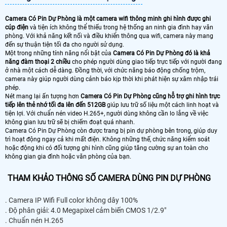
Camera Có Pin Dự Phòng là một camera wifi thông minh ghi hình được ghi
cúp điện
và tiện ích không thể thiếu trong hệ thống an ninh gia đình hay văn
phòng. Với khả năng kết nối và điều khiển thông qua wifi, camera này mang
đến sự thuận tiện tối đa cho người sử dụng.
Một trong những tính năng nổi bật của
Camera Có Pin Dự Phòng đó là khả
năng đàm thoại 2 chiều
cho phép người dùng giao tiếp trực tiếp với người đang
ở nhà một cách dễ dàng. Đồng thời, với chức năng báo động chống trộm,
camera này giúp người dùng cảnh báo kịp thời khi phát hiện sự xâm nhập trái
phép.
Nét mang lại ấn tượng hơn
Camera Có Pin Dự Phòng cũng hỗ trợ ghi hình trực
tiếp lên thẻ nhớ tối đa lên đến 512GB
giúp lưu trữ số liệu một cách linh hoạt và
tiện lợi. Với chuẩn nén video H.265+, người dùng không cần lo lắng về việc
không gian lưu trữ sẽ bị chiếm đoạt quá nhanh.
Camera Có Pin Dự Phòng còn được trang bị pin dự phòng bên trong, giúp duy
trì hoạt động ngay cả khi mất điện. Không những thế, chức năng kiểm soát
hoặc động khi có đối tượng ghi hình cũng giúp tăng cường sự an toàn cho
không gian gia đình hoặc văn phòng của bạn.
THAM KHẢO THÔNG SỐ CAMERA DÙNG PIN DỰ PHÒNG
. Camera IP Wifi Full color không dây 100%
. Độ phân giải: 4.0 Megapixel cảm biến CMOS 1/2.9"
. Chuẩn nén H.265