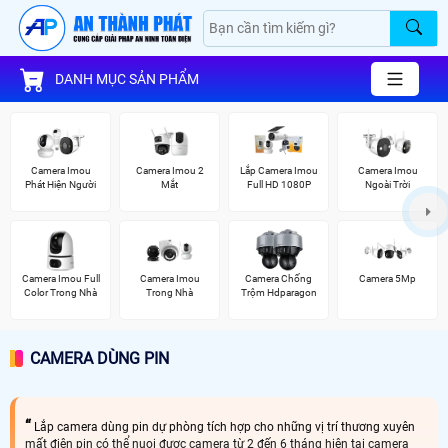
DANH MỤC SẢN PHẨM
Camera Imou
Camera Imou 2
Lắp Camera Imou
Camera Imou
Phát Hiện Người
Mắt
Full HD 1080P
Ngoài Trời
Camera Imou Full
Camera Imou
Camera Chống
Camera 5Mp
Color Trong Nhà
Trong Nhà
Trộm Hdparagon
CAMERA DÙNG PIN
Lắp camera dùng pin dự phòng tích hợp cho những vị trí thương xuyên
mất điện pin có thể nuoi đươc camera từ 2 đến 6 tháng hiện tại camera