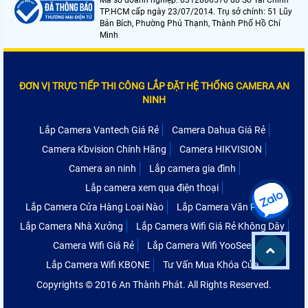
Mã số doanh nghiệp: 0312866570 do Sở Tài Chính
TP.HCM cấp ngày 23/07/2014. Trụ sở chính: 51 Lũy
Bán Bích, Phường Phú Thạnh, Thành Phố Hồ Chí
Minh
ĐƠN VỊ TRỰC TIẾP THI CÔNG LẮP ĐẶT HỆ THỐNG CAMERA AN
NINH
Lắp Camera Vantech Giá Rẻ
Camera Dahua Giá Rẻ
Camera Kbvision Chính Hãng
Camera HIKVISION
Camera an ninh
Lắp camera gia đình
Lắp camera xem qua điện thoại
Lắp Camera Cửa Hàng Loại Nào
Lắp Camera Văn Phòng
Lắp Camera Nhà Xưởng
Lắp Camera Wifi Giá Rẻ Không Dây
Camera Wifi Giá Rẻ
Lắp Camera Wifi YooSee
Lắp Camera Wifi KBONE
Tư Vấn Mua Khóa Cửa
Copyrights © 2016 An Thành Phát. All Rights Reserved.