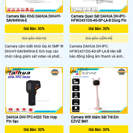
Camera Báo Khói DAHUA DHI-HY-
Camera Quan Sát DAHUA DH-IPC-
SAV849HA-E
HFW2431DG-4G-SP-LA-B Dùng Pin
Giá Bán: 30%
Giá Bán: 30%
Giá gốc: liên hệ
Giá gốc: LIÊN HỆ
Camera cảm biến khói lửa AI 5MP IR
Camera DAHUA DH-IPC-
DHI-HY-SAV849HA-E tích hợp các
HFW2431DG-4G-SP-LA-B liên kết
chức năng giám sát video và phát
báo động bằng âm thanh và ánh
hiện khói, mang đến giải pháp phát
sáng. Khi báo động được kích hoạt,
hiện cháy từ xa. Thiết bị này có thể
âm thanh và ánh sáng sẽ được liên
1642
12240
áp dụng cho hầu hết những nơi cần
kết với nhau. Tích hợp Mô-đun 4G
cả báo cháy và giám sát video như:
hiệu suất cao phù hợp với tất cả các
chuỗi cửa hàng, trạm gốc không
mạng di động. Cài đặt không còn
người trông coi, phòng phân phối
giới hạn đối với mạng có dây
điện không người trực, khu vực ATM,
thư viện, phòng rác
DAHUA DHI-TPC-HI20 Tích Hợp
Camera Wifi Giám Sát Trẻ Em
Pin Sạc
EZVIZ BM1
Giá Bán: 30%
Giá Bán: 30%