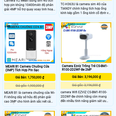
Camera V2 Meari dùng sim 4G tích
TC-H363U là camera sim 4G của
hợp pin khủng 10400mAh độ phân
TIANDY chính hãng tích hợp ống
giải 4MP hỗ trợ quay xoay linh hoạt
kính kép gồm 1 ống kính cố định và
và hồng ngoại có màu ban đêm
1 ống kính quay xoay 360°, cho hình
trong phạm vi 30m mà không cần
ảnh sắc nét với độ phân giải
đèn LED. Camera hỗ trợ đàm thoại 2
1069
2622
3MP+3MP. Camera hỗ trợ đèn ánh
chiều rõ nét, khe cắm thẻ nhớ lên
sáng trắng tầm xa 20m, mang lại
đến 256GB. Đây là giải pháp giám
hình ảnh màu rõ nét cả trong đêm
sát an ninh hiệu quả, tiện lợi cho cả
nhờ công nghệ Color Maker. Camera
trong nhà và ngoài trời.
tích hợp tấm pin năng lượng, đàm
thoại 2 chiều, khe cắm thẻ nhớ đến
256GB chuẩn chống nước IP65.
Camera Ezviz Trông Trẻ CS-BM1-
MEARI B1 Camera Chuông Cửa
R100-2D2WF-Be 2MP
(3MP) Tích Hợp Pin Sạc
Giá Bán: 3,196,000 ₫
Giá Bán: 1,750,000 ₫
Giá gốc: 3,196,000 ₫
Giá gốc: 1,900,000 ₫
camera Wifi EZVIZ CS-BM1-R100-
MEARI B1 là camera chuông cửa Wi-
2D2WF-Be chính hãng còn mang
Fi không dây sở hữu độ phân giải
đến nhiều tính năng giám sát ưu
cao 3MP cho hình ảnh sắc nét cả
việt như đàm thoại 2 chiều, phát
ngày lẫn đêm với hồng ngoại lên
hiện tiếng khóc, phát hiện chuyển
đến 10m. Nút nhấn camera chuông
2922
3827
động, ghi hình sắc nét,…. giúp phụ
cửa tích hợp pin 5200mAh, hỗ trợ