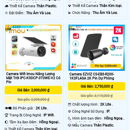
Ngoại 15m Có Màu Ban Ðêm.
15m Có Màu Ban Ðêm.
💎 Thiết Kế Camera
Thân Kim loại.
🌧️ Thiết Kế Camera
Thân Plastic.
️💫 Chức Năng :
Thu Âm Và Loa.
️💠 Đặt Điểm :
Thu Âm Và Loa.
2220
957
Camera Wifi Imou Năng Lượng
Camera EZVIZ CS-EB3-R200-
Mặt Trời IPC-K9DCP-3T0WE-V2 Có
1K3FL4GA 2K Pin Dự Phòng
Pin
Giá Bán: 2,750,000 ₫
Giá Bán: 2,000,000 ₫
Giá gốc: 3,115,000 ₫
Giá gốc: 2,300,000 ₫
🦉 Chất lượng hình :
2K Lite .
👁️‍🗨 Độ Phân giải :
2K Lite .
⚙ Công Nghệ Sử Dụng :
IP.
🏆 Trang Bị Công Nghệ :
IP Wifi.
🌜 Hình ảnh ban đêm :
Hồng Ngoại
🌔 Tầm Xa Ban Đêm :
Hồng Ngoại
15m Có Màu Ban Ðêm.
🎲 Mẫu Camera
Thân Plastic.
15m Có Màu Ban Ðêm.
⛓ Thiết Kế Camera
Thân Kim loại.