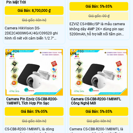
Pin Mặt Trời
Giá Bán: 5%-35%
Giá Bán: 8,700,000 ₫
Giá gốc: 00 ₫
Giá gốc: liên hệ
EZVIZ CS-HB8c/SP là mẫu camera
Camera HikVision DS-
không dây 4MP 2K+ dùng pin sạc
2DE2C400IWG-K/4G/C09S20 ghi
5200mAh, hỗ trợ kết nối tấm pin
hình rõ nét với cảm biến 1/2.7"
mặt trời để giám sát liên tục ở khu
CMOS, độ phân giải 4MP và ống
vực không có nguồn điện. Khả năng
kính 2.8mm. Tích hợp nguồn pin
xoay ngang 340° và dọc 80° bao
924
760
90Wh cùng tấm pin năng lượng mặt
quát không gian rộng hình ảnh sắc
trời đảm bảo hoạt động bền bỉ ngay
nét cả ngày lẫn đêm.
cả khi mất điện. Kết nối 4G giúp
truyền dữ liệu linh hoạt hỗ trợ đàm
thoại 2 chiều và thẻ nhớ 512GB cho
lưu trữ dài hạn.
Camera Pin Ezviz CS-CB8-R200-
Camera CS-CB8-R200-1M8WFL
1M8WFL Tích Hợp Pin Sạc
Công Nghệ Mới
Giá Bán: 5%-35%
Giá Bán: 5%-35%
Giá gốc: liên hệ
Giá gốc: liên hệ
CS-CB8-R200-1M8WFL là dòng
Camera CS-CB8-R200-1M8WFL là