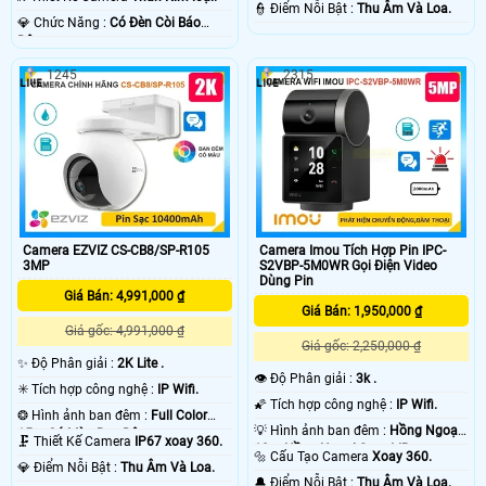
️👮 Điểm Nỗi Bật :
Thu Âm Và Loa.
️💎 Chức Năng :
Có Ðèn Còi Báo
Động.
1245
2315
Camera EZVIZ CS-CB8/SP-R105
Camera Imou Tích Hợp Pin IPC-
3MP
S2VBP-5M0WR Gọi Điện Video
Dùng Pin
Giá Bán: 4,991,000 ₫
Giá Bán: 1,950,000 ₫
Giá gốc: 4,991,000 ₫
Giá gốc: 2,250,000 ₫
✨ Độ Phân giải :
2K Lite .
👁 Độ Phân giải :
3k .
✳️ Tích hợp công nghệ :
IP Wifi.
🌠 Tích hợp công nghệ :
IP Wifi.
❂ Hình ảnh ban đêm :
Full Color
💡 Hình ảnh ban đêm :
Hồng Ngoại
15m Có Màu Ban Ðêm.
🗜️ Thiết Kế Camera
IP67 xoay 360.
10m Hồng Ngoại Smart IR.
🔩 Cấu Tạo Camera
Xoay 360.
️💎 Điểm Nỗi Bật :
Thu Âm Và Loa.
️🔔 Điểm Nỗi Bật :
Thu Âm Và Loa.