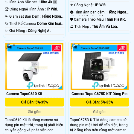
✨ Hình Ảnh Sắc nét :
Ultra 4k 👍🏾 .
👍🏾 .
⚜️ Công Nghệ :
IP Wifi.
🏆 Công Nghệ Hình Ảnh :
IP Wifi.
🌚 Hình ảnh ban đêm :
Hồng Ngoại
🔦 Giám sát Ban Đêm :
Hồng Ngoại
15m Có Màu Ban Ðêm.
🛡 Camera Theo Mẫu
Thân Plastic.
10m Starlight.
💦 Thiết Kế Camera
Dome Kim loại
️🔮 Tích Hợp :
Thu Âm Và Loa.
+ Nhựa.
️✨ Khả Năng :
Công Nghệ AI.
4
5
Camera TapoC610 Kit
Camera Tapo C675D KIT Dùng Pin
Giá Bán: 5%-35%
Giá Bán: 5%-35%
Giá gốc:
Giá gốc:
TapoC610 Kit là dòng camera sử
TapoC675D KIT là dòng camera sử
dụng pin mặt trời, trang bị phát hiện
dụng pin mặt trời để cấp điện, trang
chuyển động và phát hiện con
bị 2 ống kính trên cùng một camera