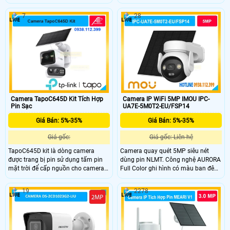
người, hỗ trợ thiết lập khu vực phát
giúp bao quát tốt, trang bị ống kính
hiện theo nhu cầu, hỗ trợ đàm thoại
có độ phân giải 8.0MP cho ra hình
7
28
2 chiều, hỗ trợ kết nối qua wifi 2.4
ảnh 4K siêu nét, nhìn ban đêm bằng
Ghz camera có thể lắp đặt ngoài trời
hồng ngoại với khoảng cách lên đến
nhờ chuẩn chống nước IP 65
16m
Camera IP WiFi 5MP IMOU IPC-
Camera TapoC645D Kit Tích Hợp
UA7E-5M0T2-EU/FSP14
Pin Sạc
Giá Bán: 5%-35%
Giá Bán: 5%-35%
Giá gốc: Liên hệ
Giá gốc:
Camera quay quét 5MP siêu nét
TapoC645D kit là dòng camera
dùng pin NLMT. Công nghệ AURORA
được trang bị pin sử dụng tấm pin
Full Color ghi hình có màu ban đêm.
mặt trời để cấp nguồn cho camera
Pin 10.000mAh kèm tấm pin năng
và trong camera được trang bị pin
lượng mặt trời 5W.
với dung lượng lên đến 10.000 mAh,
19
2278
trang bị 2 ống kính, nhìn có màu
vào ban đêm, micro và loa cũng
được trang bị.