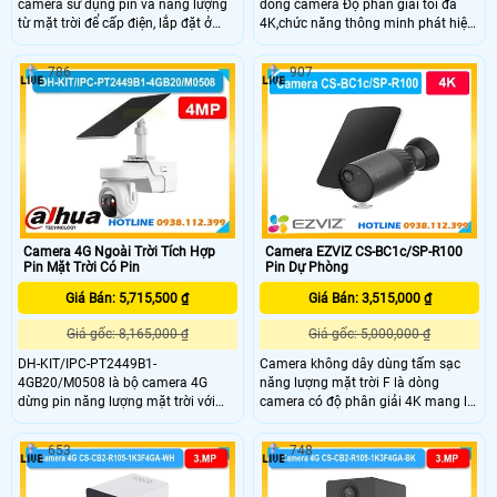
camera sử dụng pin và năng lượng
dòng camera Độ phân giải tối đa
từ mặt trời để cấp điện, lắp đặt ở
4K,chức năng thông minh phát hiện
những vị trí đặc thù, ống kính có độ
hình dạng con người, không dây.
phân giải 8.0MP, trang bị chống
Thiết kế khép kín,tích hợp khe cắm
786
907
nước chuẩn IP 56, hỗ trợ thẻ nhớ
thẻ nhớ Micro SD 512GB,tầm nhìn
512Gb, kèm theo đấy là khả năng
ban đêm 15m
quay 360 độ và đàm thoại 2 chiều
trực tiếp
Camera 4G Ngoài Trời Tích Hợp
Camera EZVIZ CS-BC1c/SP-R100
Pin Mặt Trời Có Pin
Pin Dự Phòng
Giá Bán: 5,715,500 ₫
Giá Bán: 3,515,000 ₫
Giá gốc: 8,165,000 ₫
Giá gốc: 5,000,000 ₫
DH-KIT/IPC-PT2449B1-
Camera không dây dùng tấm sạc
4GB20/M0508 là bộ camera 4G
năng lượng mặt trời F là dòng
dừng pin năng lượng mặt trời với
camera có độ phân giải 4K mang lại
khả năng ghi hình 4MP đàm thoại 2
góc nhìn rộng 135°, pin 10400mAh
chiều, hồng ngoại 30m, chống
và chuẩn IP65. Camera hỗ trợ WiFi
653
748
ngược sáng DWDR và khả năng lưu
lắp đặt dễ dàng,tích hợp đàm thoại
trữ với thẻ nhớ 512GB. Camea này
hai chiều và công nghệ AI phát hiện
có tích hợp IP giúp phân biệt người
người thông minh phù hợp lắp đặt