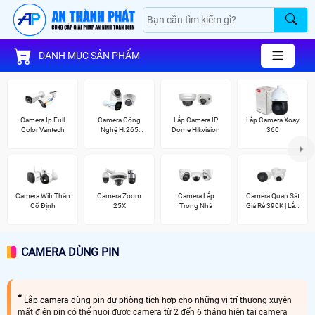
DANH MỤC SẢN PHẨM
Camera Ip Full
Camera Công
Lắp Camera IP
Lắp Camera Xoay
Color Vantech
Nghệ H.265
Dome Hikvision
360
Hikvision
Camera Wifi Thân
Camera Zoom
Camera Lắp
Camera Quan Sát
Cố Định
25X
Trong Nhà
Giá Rẻ 390K | Lắp
Đặt Tận Nơi
CAMERA DÙNG PIN
Lắp camera dùng pin dự phòng tích hợp cho những vị trí thương xuyên
mất điện pin có thể nuoi đươc camera từ 2 đến 6 tháng hiện tại camera