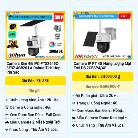
983
1258
Camera Sim 4G IPC-PTS2649C-
Camera IP PT 4G Năng Lượng Mặt
3E3Z-4GB20-LA Dahua Tích Hợp
Trời DS-2CFSP4/4G
Pin Sạc
Giá Bán: 2,900,000 ₫
Giá Bán: 5%-35%
Giá gốc: 3,500,000 ₫
Giá gốc:
️⚡ Độ Phân giải :
Ultra 2k + .
🔅 Chất lượng hình Ảnh :
2K Lite .
⚙ Trang Bị Công Nghệ :
4G.
🏆 Camera Công nghệ :
4G.
🔦 Xem Được Ban Đêm :
Hồng
🔦 Xem Được Ban Đêm :
Full Color
Ngoại 30m Hồng Ngoại SMD.
👑 Mẫu Camera
Dome Kim loại +
50m Có Màu Ban Ðêm.
🌧️ Mẫu Camera
2 Mắt Ngoài Trời.
Nhựa.
️✤ Chức Năng :
Thu Âm Và Loa.
️☣️ Chức Năng :
Thu Âm Và Loa.