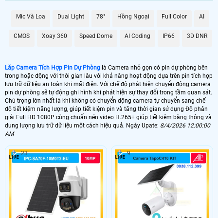
mà không lo sợ bị lỗi hay mất mát.
Với Camera Tích Hợp Pin Dự Phòng này, bạn không chỉ có được sự tiện lợi
Mic Và Loa
Dual Light
78°
Hồng Ngoại
Full Color
AI
trong việc giám sát mà còn được ổn hơn với chất lượng hình ảnh và dữ liệu lưu
trữ đỉnh cao, đáp ứng mọi nhu cầu của bạn trong việc theo dõi và bảo vệ an
CMOS
Xoay 360
Speed Dome
AI Coding
IP66
3D DNR
ninh.
Lăp Camera Tích Hợp Pin Dự Phòng
là Camera nhỏ gọn có pin dự phòng bên
trong hoặc động với thời gian lâu với khả năng hoạt động dựa trên pin tích hợp
lưu trữ dữ liệu an toàn khi mất điện. Với chế độ phát hiện chuyển động camera
pin dự phòng sẽ tự động ghi hình khi phát hiện sự thay đổi trong tầm quan sát.
Chú trọng lớn nhất là khi không có chuyển động camera tự chuyển sang chế
độ tiết kiệm năng lượng, giúp tiết kiệm pin và tăng thời gian sử dụng Độ phân
giải Full HD 1080P cùng chuẩn nén video H.265+ giúp tiết kiệm băng thông và
dung lượng lưu trữ dữ liệu một cách hiệu quả. Ngày Upate:
8/4/2026 12:00:00
AM
'
23
9