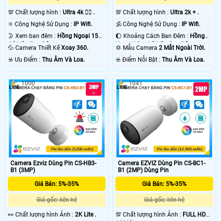
💯 Chất lượng hình :
Ultra 4k 👍🏾 .
💯 Chất lượng hình :
Ultra 2k + .
⚛️ Công Nghệ Sử Dụng :
IP Wifi.
🕉️ Công Nghệ Sử Dụng :
IP Wifi.
🌛 Xem ban đêm :
Hồng Ngoại 15m
🌔 Khoảng Cách Ban Đêm :
Hồng
Có Màu Ban Ðêm.
Ngoại 35m Có Màu Ban Ðêm.
💦 Camera Thiết Kế
Xoay 360.
💢 Mẫu Camera
2 Mắt Ngoài Trời.
️☣️ Ưu Điểm :
Thu Âm Và Loa.
️☣️ Điểm Nỗi Bật :
Thu Âm Và Loa.
1000
1041
Camera Ezviz Dùng Pin CS-HB3-
Camera EZVIZ Dùng Pin CS-BC1-
B1 (3MP)
B1 (2MP) Dùng Pin
Giá Bán: 5%-35%
Giá Bán: 5%-35%
Giá gốc: liên hệ
Giá gốc: liên hệ
️👀 Chất lượng hình Ảnh :
2K Lite .
💯 Chất lượng hình Ảnh :
FULL HD