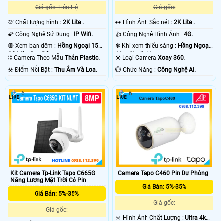
Giá gốc: Liên Hệ
Giá gốc:
💯 Chất lượng hình :
2K Lite .
️👀 Hình Ảnh Sắc nét :
2K Lite .
🌠 Công Nghệ Sử Dụng :
IP Wifi.
👍 Công Nghệ Hình Ảnh :
4G.
🔴 Xem ban đêm :
Hồng Ngoại 15m
❃ Khi xem thiếu sáng :
Hồng Ngoại
Có Màu Ban Ðêm.
10m Starlight.
⛓ Camera Theo Mẫu
Thân Plastic.
⚒ Loại Camera
Xoay 360.
️☣️ Điểm Nỗi Bật :
Thu Âm Và Loa.
️💮 Chức Năng :
Công Nghệ AI.
6
6
Camera Tapo C460 Pin Dự Phòng
Kit Camera Tp-Link Tapo C665G
Năng Lượng Mặt Trời Có Pin
Giá Bán: 5%-35%
Giá Bán: 5%-35%
Giá gốc:
Giá gốc:
🔆 Hình Ành Chất Lượng :
Ultra 4k