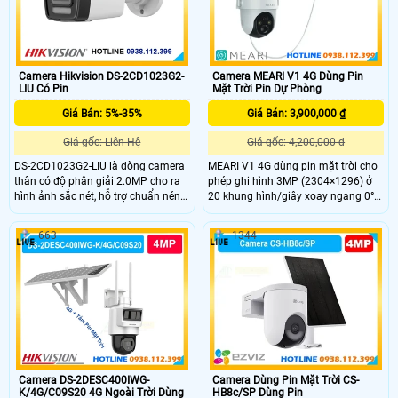
Camera Hikvision DS-2CD1023G2-
Camera MEARI V1 4G Dùng Pin
LIU Có Pin
Mặt Trời Pin Dự Phòng
Giá Bán: 5%-35%
Giá Bán: 3,900,000 ₫
Giá gốc: Liên Hệ
Giá gốc: 4,200,000 ₫
DS-2CD1023G2-LIU là dòng camera
MEARI V1 4G dùng pin mặt trời cho
thân có độ phân giải 2.0MP cho ra
phép ghi hình 3MP (2304×1296) ở
hình ảnh sắc nét, hỗ trợ chuẩn nén
20 khung hình/giây xoay ngang 0°–
H.265+ giúp tiết kiệm băng thông
350° nghiêng –90° đến +30° với góc
khi lưu trữ, tích hợp hồng ngoại 30m
nhìn 110°. Ban đêm có ánh sáng
663
1344
và chống ngược sáng WDr, kèm theo
LED màu đến 20m và hồng ngoại
đấy có trang bị micro và loa giúp
30m và khả năng đàm thoại 2 chiều
đàm thoại 2 chiều.
tích hợp. Pin trong 10400mAh kèm
tấm pin mặt trời 8W giúp duy trì
hoạt động suốt thời gian dài. Đặc
Biệt, tăng SIM 4G Miển Phí 1 năm
khi mua tại AN THÀNH PHÁT.
Camera DS-2DESC400IWG-
Camera Dùng Pin Mặt Trời CS-
K/4G/C09S20 4G Ngoài Trời Dùng
HB8c/SP Dùng Pin