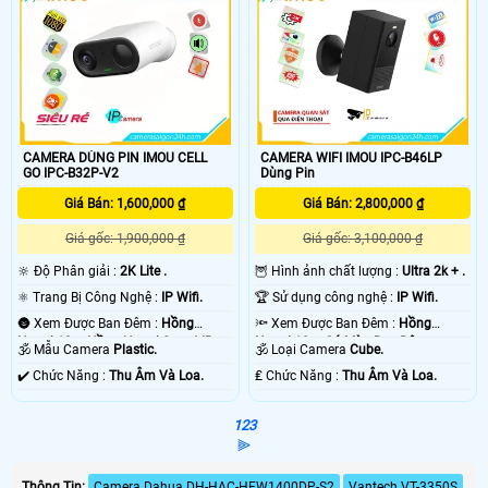
CAMERA DÙNG PIN IMOU CELL
CAMERA WIFI IMOU IPC-B46LP
GO IPC-B32P-V2
Dùng Pin
Giá Bán: 1,600,000 ₫
Giá Bán: 2,800,000 ₫
Giá gốc: 1,900,000 ₫
Giá gốc: 3,100,000 ₫
🔆 Độ Phân giải :
2K Lite .
🦉 Hình ảnh chất lượng :
Ultra 2k + .
⚛️ Trang Bị Công Nghệ :
IP Wifi.
🏆 Sử dụng công nghệ :
IP Wifi.
🌚 Xem Được Ban Đêm :
Hồng
🔦 Xem Được Ban Đêm :
Hồng
Ngoại 10m Hồng Ngoại Smart IR.
Ngoại 10m Có Màu Ban Ðêm.
🕉️ Mẫu Camera
Plastic.
🕉️ Loại Camera
Cube.
️✔️ Chức Năng :
Thu Âm Và Loa.
️₤ Chức Năng :
Thu Âm Và Loa.
1
2
3
⫸
Thông Tin:
Camera Dahua DH-HAC-HFW1400DP-S2
Vantech VT-3350S