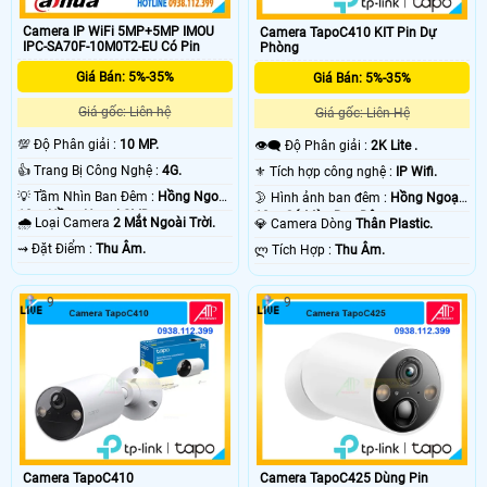
Camera IP WiFi 5MP+5MP IMOU
Camera TapoC410 KIT Pin Dự
IPC-SA70F-10M0T2-EU Có Pin
Phòng
Giá Bán: 5%-35%
Giá Bán: 5%-35%
Giá gốc: Liên hệ
Giá gốc: Liên Hệ
💯 Độ Phân giải :
10 MP.
👁️‍🗨 Độ Phân giải :
2K Lite .
👍 Trang Bị Công Nghệ :
4G.
⚜️ Tích hợp công nghệ :
IP Wifi.
💡 Tầm Nhìn Ban Đêm :
Hồng Ngoại
🌛 Hình ảnh ban đêm :
Hồng Ngoại
10m Hồng Ngoại SMD.
10m Có Màu Ban Ðêm.
🌧️ Loại Camera
2 Mắt Ngoài Trời.
💎 Camera Dòng
Thân Plastic.
️⇝ Đặt Điểm :
Thu Âm.
️ლ Tích Hợp :
Thu Âm.
9
9
Camera TapoC410
Camera TapoC425 Dùng Pin