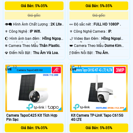
Giá Bán: 5%-35%
Giá Bán: 5%-35%
Giá gốc:
Giá gốc:
👁️‍🗨 Hình Ành Chất Lượng :
2K Lite .
️👀 Độ sắc nét :
FULL HD 1080P .
⚜️ Công Nghệ :
IP Wifi.
⚜️ Công Nghệ Camera :
IP.
🌔 Hình ảnh ban đêm :
Hồng Ngoại
🌙 Video Ban Đêm :
Hồng Ngoại
10m Có Màu Ban Ðêm.
10m Hồng Ngoại SMD.
❄ Camera Theo Mẫu
Thân Plastic.
👑 Camera Theo Mẫu
Dome Kim
loại + Nhựa.
️💎 Điểm Nỗi Bật :
Thu Âm Và Loa.
️ƒ Điểm Nỗi Bật :
Thu Âm.
12
11
Camera TapoC425 Kit Tích Hợp
Kit Camera TP-LinK Tapo C615G
Pin Sạc
4G LTE
Giá Bán: 5%-35%
Giá Bán: 5%-35%