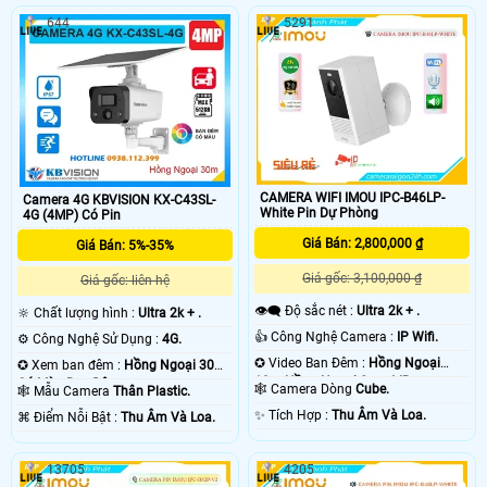
644
5291
CAMERA WIFI IMOU IPC-B46LP-
Camera 4G KBVISION KX-C43SL-
White Pin Dự Phòng
4G (4MP) Có Pin
Giá Bán: 2,800,000 ₫
Giá Bán: 5%-35%
Giá gốc: 3,100,000 ₫
Giá gốc: liên hệ
👁️‍🗨 Độ sắc nét :
Ultra 2k + .
🔆 Chất lượng hình :
Ultra 2k + .
👍 Công Nghệ Camera :
IP Wifi.
⚙ Công Nghệ Sử Dụng :
4G.
✪ Video Ban Đêm :
Hồng Ngoại
✪ Xem ban đêm :
Hồng Ngoại 30m
10m Hồng Ngoại Smart IR.
Có Màu Ban Ðêm.
🕸️ Camera Dòng
Cube.
🕸️ Mẫu Camera
Thân Plastic.
️✨ Tích Hợp :
Thu Âm Và Loa.
️⌘ Điểm Nỗi Bật :
Thu Âm Và Loa.
13705
4205