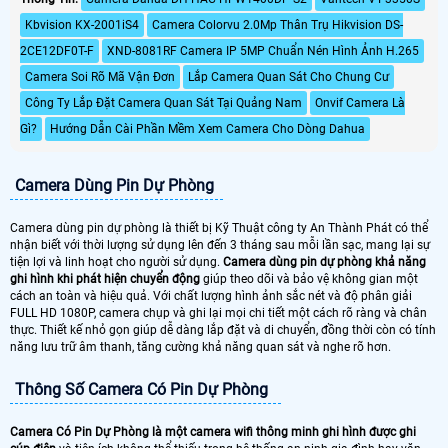
Kbvision KX-2001iS4
Camera Colorvu 2.0Mp Thân Trụ Hikvision DS-
2CE12DF0T-F
XND-8081RF Camera IP 5MP Chuẩn Nén Hình Ảnh H.265
Camera Soi Rõ Mã Vận Đơn
Lắp Camera Quan Sát Cho Chung Cư
Công Ty Lắp Đặt Camera Quan Sát Tại Quảng Nam
Onvif Camera Là
Gì?
Hướng Dẫn Cài Phần Mềm Xem Camera Cho Dòng Dahua
Camera Dùng Pin Dự Phòng
Camera dùng pin dự phòng là thiết bị Kỹ Thuật công ty An Thành Phát có thể
nhận biết với thời lượng sử dụng lên đến 3 tháng sau mỗi lần sạc, mang lại sự
tiện lợi và linh hoạt cho người sử dụng.
Camera dùng pin dự phòng khả năng
ghi hình khi phát hiện chuyển động
giúp theo dõi và bảo vệ không gian một
cách an toàn và hiệu quả. Với chất lượng hình ảnh sắc nét và độ phân giải
FULL HD 1080P, camera chụp và ghi lại mọi chi tiết một cách rõ ràng và chân
thực. Thiết kế nhỏ gọn giúp dễ dàng lắp đặt và di chuyển, đồng thời còn có tính
năng lưu trữ âm thanh, tăng cường khả năng quan sát và nghe rõ hơn.
Thông Số Camera Có Pin Dự Phòng
Camera Có Pin Dự Phòng là một camera wifi thông minh ghi hình được ghi