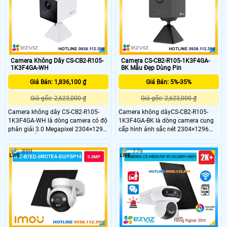
xe chính xác có thể giám sát từ xa
ngoài trời.
qua app thích hợp gắn ngoài trời
nhờ IP66 và những nơi không có
mạng
Camera Không Dây CS-CB2-R105-
Camera CS-CB2-R105-1K3F4GA-
1K3F4GA-WH
BK Mẫu Đẹp Dùng Pin
Giá Bán: 1,836,100 ₫
Giá Bán: 5%-35%
Giá gốc: 2,623,000 ₫
Giá gốc: 2,623,000 ₫
Camera không dây CS-CB2-R105-
Camera không dâyCS-CB2-R105-
1K3F4GA-WH là dòng camera có độ
1K3F4GA-BK là dòng camera cung
phân giải 3.0 Megapixel 2304×1296
cấp hình ảnh sắc nét 2304×1296
sắc nét, hỗ trợ kết nối 4G linh hoạt
cùng khả năng kết nối 4G mọi nơi.
và pin 2000mAh tiện lợi. Trang bị AI
Hỗ trợ AI phát hiện hình dáng
899
779
phát hiện hình dáng người, hồng
người,hỗ trợ pin 2000mAh hồng
ngoại 8m, đàm thoại hai chiều cùng
ngoại 8m và đàm thoại hai chiều
khả năng lưu trữ đến 512GB, phù
với chất lượng âm thanh cao, khe
hợp giám sát mọi vị trí không có Wi-
cắm thẻ nhớ lên đến 512GB camera
Fi.
phù hợp giám sát linh hoạt mà
không cần Wi-Fi.