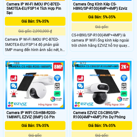
Camera IP Wi-Fi IMOU IPC-B7ED-
Camera Ống Kính Kép CS-
5MOTEA-EU/FSP14 Tích Hợp Pin
HB90/SP-R100(4MP+4MP) Ezviz
Sạc
Giá Bán: 5%-35%
Giá Bán: 5%-35%
Giá gốc:
Giá gốc: 2,090,000 ₫
CS-HB90/SP-R100(4MP+4MP) là
Camera IP Wi-Fi IMOU IPC-B7ED-
camera IP WiFi ống kính kép ngoài
5MOTEA-EU/FSP14 độ phân giải
trời chính hãng EZVIZ hỗ trợ quay
5MP mang đến hình ảnh sắc nét, hỗ
quét với độ phân giải 4MP + 4MP
trợ đàm thoại hai chiều tiện lợi cho
cho hình ảnh sắc nét. Camera được
việc kết nối từ xa. Với công nghệ
trang bị hồng ngoại 35m Full Color,
788
972
nhận diện thông minh phát hiện
khả năng phát hiện con người và
người và xe. Pin 10.000mAh kết hợp
phương tiện thông minh. Tích hợp
tấm năng lượng mặt trời 5W cho
micro, loa đàm thoại hai chiều và
phép hoạt động ổn định ngoài trời,
khe cắm thẻ nhớ lên đến 512GB phù
phù hợp giám sát liên tục không
hợp cho nhu cầu giám sát an ninh
cần nguồn điện lưới.
hiệu quả.
Camera IP WIFI CS-HB8-R200-
Camera EZVIZ CS-CB90/SP-
1M8WFL EZVIZ (8MP) Có Pin
R100(4MP+4MP) Pin Dự Phòng
Giá Bán: 5%-35%
Giá Bán: 5%-35%
Giá gốc:
Giá gốc: