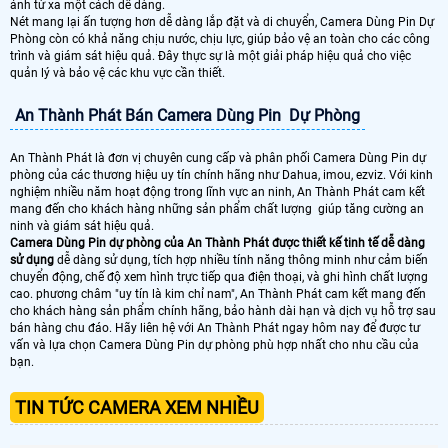
ảnh từ xa một cách dễ dàng.
Nét mang lại ấn tượng hơn dễ dàng lắp đặt và di chuyển, Camera Dùng Pin Dự
Phòng còn có khả năng chịu nước, chịu lực, giúp bảo vệ an toàn cho các công
trình và giám sát hiệu quả. Đây thực sự là một giải pháp hiệu quả cho việc
quản lý và bảo vệ các khu vực cần thiết.
An Thành Phát Bán Camera Dùng Pin Dự Phòng
An Thành Phát là đơn vị chuyên cung cấp và phân phối Camera Dùng Pin dự
phòng của các thương hiệu uy tín chính hãng như Dahua, imou, ezviz. Với kinh
nghiệm nhiều năm hoạt động trong lĩnh vực an ninh, An Thành Phát cam kết
mang đến cho khách hàng những sản phẩm chất lượng giúp tăng cường an
ninh và giám sát hiệu quả.
Camera Dùng Pin dự phòng của An Thành Phát được thiết kế tinh tế dễ dàng
sử dụng
dễ dàng sử dụng, tích hợp nhiều tính năng thông minh như cảm biến
chuyển động, chế độ xem hình trực tiếp qua điện thoại, và ghi hình chất lượng
cao. phương châm "uy tín là kim chỉ nam", An Thành Phát cam kết mang đến
cho khách hàng sản phẩm chính hãng, bảo hành dài hạn và dịch vụ hỗ trợ sau
bán hàng chu đáo. Hãy liên hệ với An Thành Phát ngay hôm nay để được tư
vấn và lựa chọn Camera Dùng Pin dự phòng phù hợp nhất cho nhu cầu của
bạn.
TIN TỨC CAMERA XEM NHIỀU