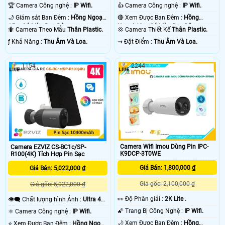
1080P .
🏆 Camera Công nghệ :
IP Wifi.
👍 Camera Công nghệ :
IP Wifi.
🌙 Giám sát Ban Đêm :
Hồng Ngoại
🔴 Xem Được Ban Đêm :
Hồng
15m Có Màu Ban Ðêm.
Ngoại 10m Có Màu Ban Ðêm.
🐜 Camera Theo Mẫu
Thân Plastic.
💢 Camera Thiết Kế
Thân Plastic.
️ƒ Khả Năng :
Thu Âm Và Loa.
️⇝ Đặt Điểm :
Thu Âm Và Loa.
1154
2244
Camera Wifi Imou Dùng Pin IPC-
Camera EZVIZ CS-BC1c/SP-
K9DCP-3T0WE
R100(4K) Tích Hợp Pin Sạc
Giá Bán: 1,800,000 ₫
Giá Bán: 5,022,000 ₫
Giá gốc: 2,100,000 ₫
Giá gốc: 5,022,000 ₫
️👀 Độ Phân giải :
2K Lite .
👁️‍🗨 Chất lượng hình Ảnh :
Ultra 4k
👍🏾 .
🌠 Trang Bị Công Nghệ :
IP Wifi.
⚛️ Camera Công nghệ :
IP Wifi.
🌙 Xem Được Ban Đêm :
Hồng
⭐ Xem Được Ban Đêm :
Hồng Ngoại