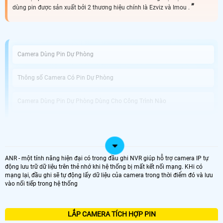
dùng pin được sản xuất bởi 2 thương hiệu chính là Ezviz và Imou .
Camera Dùng Pin Dự Phòng
Thông số Camera Có Pin Dự Phòng
Camera Dùng Pin Dự Phòng Dùng Cho Công Trình Nào
An Thành Phát Bán Camera Dùng Pin Phòng Uy Tín
Được phát triển với công nghệ tiên tiến, Camera Tích Hợp Pin Dự Phòng không
ANR - một tính năng hiện đại có trong đầu ghi NVR giúp hỗ trợ camera IP tự
chỉ là thiết bị giám sát vị trí chuyên dụng mà còn giải pháp hoàn hảo cho
động lưu trữ dữ liệu trên thẻ nhớ khi hệ thống bị mất kết nối mạng. KHi có
những tình huống mất điện hoặc thiếu nguồn điện. Với khả năng hoạt động
mạng lại, đầu ghi sẽ tự động lấy dữ liệu của camera trong thời điểm đó và lưu
dựa trên pin tích hợp, bạn có thể dễ dàng di chuyển và sử dụng camera tại
vào nối tiếp trong hệ thống
nhiều vị trí khác nhau mà không cần phải lo lắng về nguồn điện.
Điểm nổi bật của camera này chính là chất lượng ghi hình tuyệt vời với độ
phân giải Full HD 1080P, giúp bạn quan sát mọi chi tiết một cách rõ nét và sắc
nét. chuẩn nén video H.265+ tiên tiến giúp tiết kiệm dung lượng lưu trữ trong
LẮP CAMERA TÍCH HỢP PIN
quá trình ghi hình, đồng thời Hoàn toàn tin cậy cho việc lưu trữ dữ liệu lâu dài