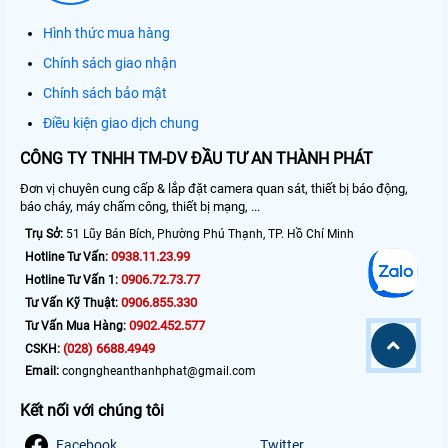
Hình thức mua hàng
Chính sách giao nhận
Chính sách bảo mật
Điều kiện giao dịch chung
CÔNG TY TNHH TM-DV ĐẦU TƯ AN THÀNH PHÁT
Đơn vị chuyên cung cấp & lắp đặt camera quan sát, thiết bị báo động,
báo cháy, máy chấm công, thiết bị mạng, ...
Trụ Sở:
51 Lũy Bán Bích, Phường Phú Thạnh, TP. Hồ Chí Minh
0938.11.23.99
Hotline Tư Vấn:
0906.72.73.77
Hotline Tư Vấn 1:
0906.855.330
Tư Vấn Kỹ Thuật:
0902.452.577
Tư Vấn Mua Hàng:
(028) 6688.4949
CSKH:
Email:
congngheanthanhphat@gmail.com
Kết nối với chúng tôi
Facebook
Twitter