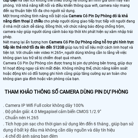
cúp điện
và tiện ích không thể thiếu trong hệ thống an ninh gia đình hay văn
phòng. Với khả năng kết nối và điều khiển thông qua wifi, camera này mang
đến sự thuận tiện tối đa cho người sử dụng.
Một trong những tính năng nổi bật của
Camera Có Pin Dự Phòng đó là khả
năng đàm thoại 2 chiều
cho phép người dùng giao tiếp trực tiếp với người đang
ở nhà một cách dễ dàng. Đồng thời, với chức năng báo động chống trộm,
camera này giúp người dùng cảnh báo kịp thời khi phát hiện sự xâm nhập trái
phép.
Nét mang lại ấn tượng hơn
Camera Có Pin Dự Phòng cũng hỗ trợ ghi hình trực
tiếp lên thẻ nhớ tối đa lên đến 512GB
giúp lưu trữ số liệu một cách linh hoạt và
tiện lợi. Với chuẩn nén video H.265+, người dùng không cần lo lắng về việc
không gian lưu trữ sẽ bị chiếm đoạt quá nhanh.
Camera Có Pin Dự Phòng còn được trang bị pin dự phòng bên trong, giúp duy
trì hoạt động ngay cả khi mất điện. Không những thế, chức năng kiểm soát
hoặc động khi có đối tượng ghi hình cũng giúp tăng cường sự an toàn cho
không gian gia đình hoặc văn phòng của bạn.
THAM KHẢO THÔNG SỐ CAMERA DÙNG PIN DỰ PHÒNG
. Camera IP Wifi Full color không dây 100%
. Độ phân giải: 4.0 Megapixel cảm biến CMOS 1/2.9"
. Chuẩn nén H.265
. Tích hợp pin sạc cho thời gian sử dụng lên đến 6 tháng , giúp bạn sử
dụng ở bất kỳ đâu mà không cần dây nguồn và dây tín hiệu
. 4 chế độ ánh sáng ban đêm