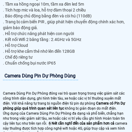
. Tầm xa hồng ngoại 10m, tầm xa đèn led 5m
. Tích hợp mic và loa, hỗ trợ đàm thoại 2 chiều
. Báo động chủ động bằng đèn và còi hú (110dB)
. Trang bị cảm biến PIR , giúp phát hiện chuyển động chính xác hơn,
giảm báo động giả.
. Hỗ trợ chức năng phát hiện con người
. Kết nối Wifi 2 băng tầng : 2.4GHz và 5GHz
. Hỗ trợ Cloud
. Hỗ trợ khe cắm thẻ nhớ lên đến 128GB
. Chế độ riêng tư
. Chuẩn chống bụi nước IP65
Camera Dùng Pin Dự Phòng Dùng
Camera Dùng Pin Dự Phòng đóng vai trò quan trọng trong việc giám sát các
công trình dân dụng, ghi hình trên tàu, xe hoặc các vị trí thường xuyên mất
điện. Với khả năng tự trang bị nguồn điện từ pin dự phòng
Camera có Pin Dự
phòng giúp quá trình quan sát liên tục
không bị gián đoạn do mất điện.
Ứng dụng của Camera Dùng Pin Dự Phòng đa dạng và phổ biến, chẳng hạn
như trong việc giám sát tàu, xe hoặc các vị trí yêu cầu ghi hình Hoàn toàn tin
cậy liên tục như trên rạn rỗi. 👮
Nét cần nghĩ đến của sản phẩm hơn cả
camera
này thường được tích hợp công nghệ wifi hoặc 4G, giúp truy cập và xem hình