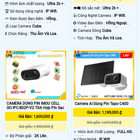
🦉 Hình ảnh chất lượng :
Ultra 2k + .
👁️‍🗨 Độ sắc nét :
Ultra 2k + .
🏆 Sử dụng công nghệ :
IP Wifi.
👍 Công Nghệ Camera :
IP Wifi.
🔦 Xem Được Ban Đêm :
Hồng
✪ Video Ban Đêm :
Hồng Ngoại
Ngoại 10m Có Màu Ban Ðêm.
🕉️ Loại Camera
Cube.
10m Hồng Ngoại Smart IR.
🕸️ Camera Dòng
Cube.
️₤ Chức Năng :
Thu Âm Và Loa.
️✨ Tích Hợp :
Thu Âm Và Loa.
13702
856
CAMERA DÙNG PIN IMOU CELL
Camera AI Dùng Pin Tapo C400
GO IPC-B32P-V2 Tích Hợp Pin Sạc
Giá Bán: 1,189,000 ₫
Giá Bán: 1,600,000 ₫
Giá gốc: 1,699,000 ₫
Giá gốc: 1,900,000 ₫
🔅 Hình Ành Chất Lượng :
FULL HD
🔆 Độ Phân giải :
2K Lite .
1080P .
✳️ Công Nghệ :
IP Wifi.