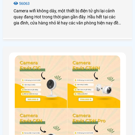
56063
Camera wifi không dây, một thiết bị điện tử ghi lại cảnh
quay đang Hot trong thời gian gần đây. Hầu hết tại các
gia đình, cửa hàng nhỏ lẻ hay các văn phòng hiện nay đều
lựa chọn camera wifi như một giải pháp hữu hiệu và tối
ưu nhất. Vậy lắp camera wifi không dây giá cả như thế
nào? Chọn loại nào tốt? Ở đâu uy tín? Để trả lời cho những
câu hỏi này mời bạn xem qua nội dung bài viết dưới đây
nhé!