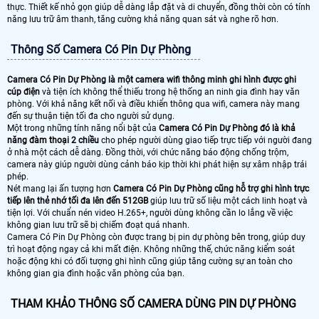
thực. Thiết kế nhỏ gọn giúp dễ dàng lắp đặt và di chuyển, đồng thời còn có tính
năng lưu trữ âm thanh, tăng cường khả năng quan sát và nghe rõ hơn.
Thông Số Camera Có Pin Dự Phòng
Camera Có Pin Dự Phòng là một camera wifi thông minh ghi hình được ghi
cúp điện
và tiện ích không thể thiếu trong hệ thống an ninh gia đình hay văn
phòng. Với khả năng kết nối và điều khiển thông qua wifi, camera này mang
đến sự thuận tiện tối đa cho người sử dụng.
Một trong những tính năng nổi bật của
Camera Có Pin Dự Phòng đó là khả
năng đàm thoại 2 chiều
cho phép người dùng giao tiếp trực tiếp với người đang
ở nhà một cách dễ dàng. Đồng thời, với chức năng báo động chống trộm,
camera này giúp người dùng cảnh báo kịp thời khi phát hiện sự xâm nhập trái
phép.
Nét mang lại ấn tượng hơn
Camera Có Pin Dự Phòng cũng hỗ trợ ghi hình trực
tiếp lên thẻ nhớ tối đa lên đến 512GB
giúp lưu trữ số liệu một cách linh hoạt và
tiện lợi. Với chuẩn nén video H.265+, người dùng không cần lo lắng về việc
không gian lưu trữ sẽ bị chiếm đoạt quá nhanh.
Camera Có Pin Dự Phòng còn được trang bị pin dự phòng bên trong, giúp duy
trì hoạt động ngay cả khi mất điện. Không những thế, chức năng kiểm soát
hoặc động khi có đối tượng ghi hình cũng giúp tăng cường sự an toàn cho
không gian gia đình hoặc văn phòng của bạn.
THAM KHẢO THÔNG SỐ CAMERA DÙNG PIN DỰ PHÒNG