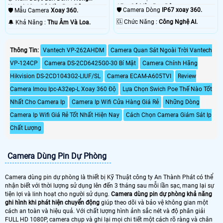
15m Có Màu Ban Ðêm.
Ngoại 10m Có Màu Ban Ðêm.
🛡 Camera Dòng
IP67 xoay 360.
🛡 Mẫu Camera
Xoay 360.
️🆑 Chức Năng :
Công Nghệ AI.
️🔔 Khả Năng :
Thu Âm Và Loa.
Thông Tin:
Vantech VP-262AHDM
Camera Quan Sát Ngoài Trời Vantech
VP-124CP
Camera DS-2CD6425G0-30 Bí Mật
Camera Chính Hãng
Hikvision DS-2CD1043G2-LIUF/SL
Camera ECAM-A605TVI
Review
Camera Imou Ipc-A32ep-L Xoay 360 Độ
Lựa Chọn Swich Poe Thế Nào Tốt
Nhất Cho Camera Ip
Camera Ip Wifi Cửa Hàng Giá Rẻ
Những Dòng
Camera Ip Wifi Giá Rẻ Tốt Nhất Hiện Nay
Cách Chọn Camera Giám Sát Ip
Chất Lượng
Camera Dùng Pin Dự Phòng
Camera dùng pin dự phòng là thiết bị Kỹ Thuật công ty An Thành Phát có thể
nhận biết với thời lượng sử dụng lên đến 3 tháng sau mỗi lần sạc, mang lại sự
tiện lợi và linh hoạt cho người sử dụng.
Camera dùng pin dự phòng khả năng
ghi hình khi phát hiện chuyển động
giúp theo dõi và bảo vệ không gian một
cách an toàn và hiệu quả. Với chất lượng hình ảnh sắc nét và độ phân giải
FULL HD 1080P, camera chụp và ghi lại mọi chi tiết một cách rõ ràng và chân