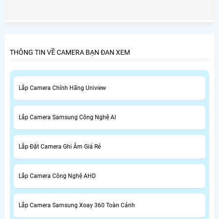
phẩm, nhiều thương hiệu cũng như mẫu camera wifi trên
thị trường, vây lựa chọn và mua camera wifi như thế nào
để tránh những rủi ro tiền mất oan khi mua camera wifi
nhưng không sử dụng được. trong bài viết này, An Thành
Phát giới thiệu các bạn chọn camera wifi giá rẻ phù hợp
THÔNG TIN VỀ CAMERA BẠN ĐAN XEM
với chi phí nhất
Lắp Camera Chính Hãng Uniview
Lắp Camera Samsung Công Nghệ AI
Lắp Đặt Camera Ghi Âm Giá Rẻ
Lắp Camera Công Nghệ AHD
Lắp Camera Samsung Xoay 360 Toàn Cảnh