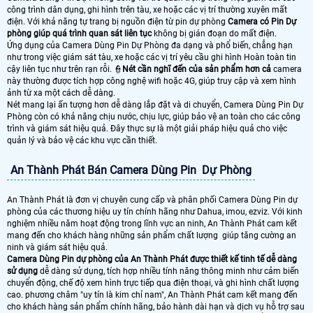
công trình dân dụng, ghi hình trên tàu, xe hoặc các vị trí thường xuyên mất
điện. Với khả năng tự trang bị nguồn điện từ pin dự phòng
Camera có Pin Dự
phòng giúp quá trình quan sát liên tục
không bị gián đoạn do mất điện.
Ứng dụng của Camera Dùng Pin Dự Phòng đa dạng và phổ biến, chẳng hạn
như trong việc giám sát tàu, xe hoặc các vị trí yêu cầu ghi hình Hoàn toàn tin
cậy liên tục như trên rạn rỗi. 👮
Nét cần nghĩ đến của sản phẩm hơn cả
camera
này thường được tích hợp công nghệ wifi hoặc 4G, giúp truy cập và xem hình
ảnh từ xa một cách dễ dàng.
Nét mang lại ấn tượng hơn dễ dàng lắp đặt và di chuyển, Camera Dùng Pin Dự
Phòng còn có khả năng chịu nước, chịu lực, giúp bảo vệ an toàn cho các công
trình và giám sát hiệu quả. Đây thực sự là một giải pháp hiệu quả cho việc
quản lý và bảo vệ các khu vực cần thiết.
An Thành Phát Bán Camera Dùng Pin Dự Phòng
An Thành Phát là đơn vị chuyên cung cấp và phân phối Camera Dùng Pin dự
phòng của các thương hiệu uy tín chính hãng như Dahua, imou, ezviz. Với kinh
nghiệm nhiều năm hoạt động trong lĩnh vực an ninh, An Thành Phát cam kết
mang đến cho khách hàng những sản phẩm chất lượng giúp tăng cường an
ninh và giám sát hiệu quả.
Camera Dùng Pin dự phòng của An Thành Phát được thiết kế tinh tế dễ dàng
sử dụng
dễ dàng sử dụng, tích hợp nhiều tính năng thông minh như cảm biến
chuyển động, chế độ xem hình trực tiếp qua điện thoại, và ghi hình chất lượng
cao. phương châm "uy tín là kim chỉ nam", An Thành Phát cam kết mang đến
cho khách hàng sản phẩm chính hãng, bảo hành dài hạn và dịch vụ hỗ trợ sau