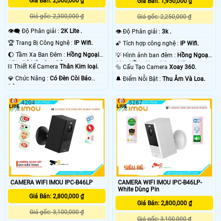
Giá Bán: 2,000,000 ₫
Giá Bán: 1,950,000 ₫
Giá gốc: 2,300,000 ₫
Giá gốc: 2,250,000 ₫
👁️‍🗨 Độ Phân giải :
2K Lite .
👁 Độ Phân giải :
3k .
🏆 Trang Bị Công Nghệ :
IP Wifi.
🌠 Tích hợp công nghệ :
IP Wifi.
🌔 Tầm Xa Ban Đêm :
Hồng Ngoại
💡 Hình ảnh ban đêm :
Hồng Ngoại
15m Có Màu Ban Ðêm.
10m Hồng Ngoại Smart IR.
⛓ Thiết Kế Camera
Thân Kim loại.
🔩 Cấu Tạo Camera
Xoay 360.
️💎 Chức Năng :
Có Ðèn Còi Báo
️🔔 Điểm Nỗi Bật :
Thu Âm Và Loa.
Động.
4204
5287
CAMERA WIFI IMOU IPC-B46LP
CAMERA WIFI IMOU IPC-B46LP-
White Dùng Pin
Giá Bán: 2,800,000 ₫
Giá Bán: 2,800,000 ₫
Giá gốc: 3,100,000 ₫
Giá gốc: 3,100,000 ₫