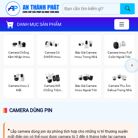
DANH MỤC SẢN PHẨM
Camera Chống
Camera Có
Báo Giá Camera
Camera Imou Full
Xâm Nhập Imou
DWDR Imou
Imou Trong Nhà
Color Ngoài Trời
Camera Imou 2
Camera Wifi
Báo Giá Camera
Camera Thu Âm
Mắt
Chống Trộm
Imou Ngoài Trời
Dahua Trong Nhà
Imou
CAMERA DÙNG PIN
Lắp camera dùng pin dự phòng tích hợp cho những vị trí thương xuyên
mất điện pin có thể nuoi đươc camera từ 2 đến 6 tháng hiện tại camera