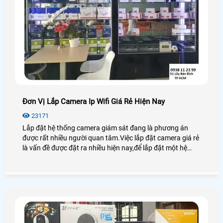
Đơn Vị Lắp Camera Ip Wifi Giá Rẻ Hiện Nay
23171
Lắp đặt hệ thống camera giám sát đang là phương án
được rất nhiều người quan tâm.Việc lắp đặt camera giá rẻ
là vấn đề được đặt ra nhiều hiện nay,để lắp đặt một hệ
thống camera giám sát tốt có rất nhiều vấn đề được đặt
ra như: loại camera nào tốt,giá của nó như thế nào và cần
tìm đơn vị nào trong vô vàn đơn vị có mặt chuyên phân
phối lắp đặt thiết bị thông minh hiện nay