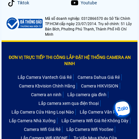
Tiktok
Youtube
Mã số doanh nghiệp: 0312866570 do Sở Tài Chính
TP.HCM cấp ngày 23/07/2014. Trụ sở chính: 51 Lũy
Bán Bích, Phường Phú Thạnh, Thành Phố Hồ Chí
Minh
ĐƠN VỊ TRỰC TIẾP THI CÔNG LẮP ĐẶT HỆ THỐNG CAMERA AN
NINH
Lắp Camera Vantech Giá Rẻ
Camera Dahua Giá Rẻ
Camera Kbvision Chính Hãng
Camera HIKVISION
Camera an ninh
Lắp camera gia đình
Lắp camera xem qua điện thoại
Lắp Camera Cửa Hàng Loại Nào
Lắp Camera Văn Phòng
Lắp Camera Nhà Xưởng
Lắp Camera Wifi Giá Rẻ Không Dây
Camera Wifi Giá Rẻ
Lắp Camera Wifi YooSee
Lắp Camera Wifi KBONE
Tư Vấn Mua Khóa Cửa