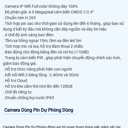
. Camera IP Wifi Full color không dây 100%
. Độ phân giải: 4.0 Megapixel cảm biến CMOS 1/2.9"
. Chuẩn nén H.265
. Tích hợp pin sạc cho thời gian sử dụng lên đến 6 tháng , giúp bạn sử
dụng ở bất kỳ đâu mà không cần dây nguồn và dây tín hiệu
. 4 chế độ ánh sáng ban đêm
. Tầm xa hồng ngoại 10m, tầm xa đèn led 5m
. Tích hợp mic và loa, hỗ trợ đàm thoại 2 chiều
. Báo động chủ động bằng đèn và còi hú (110dB)
. Trang bị cảm biến PIR , giúp phát hiện chuyển động chính xác hơn,
giảm báo động giả.
. Hỗ trợ chức năng phát hiện con người
. Kết nối Wifi 2 băng tầng : 2.4GHz và 5GHz
. Hỗ trợ Cloud
. Hỗ trợ khe cắm thẻ nhớ lên đến 128GB
. Chế độ riêng tư
. Chuẩn chống bụi nước IP65
Camera Dùng Pin Dự Phòng Dùng
Camera Dùng Pin Dự Phòng đóng vai trò quan trọng trong việc giám sát các