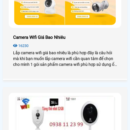
Camera Wifi Giá Bao Nhiêu
16230
Lắp camera wifi giá bao nhiêu là phù hợp đây là câu hỏi
mà khi bạn muốn lắp camera wifi cần quan tâm để chọn
cho mình 1 gói sản phẩm camera wifi phù hợp sử dụng ổn
định. Dĩ nhiên câu hỏi này thật khó trả lời bởi mỗi khách
hàng có những lựa chọn khác nhau. Thường là tiền nào
của đó. tiền nào chất lượng đó và tiền nào dịch vụ chăm
sóc tốt đến đó