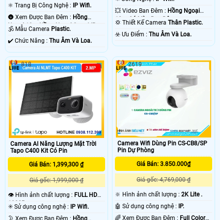
⚛️ Trang Bị Công Nghệ :
IP Wifi.
💥 Video Ban Đêm :
Hồng Ngoại
🌚 Xem Được Ban Đêm :
Hồng
10m Có Màu Ban Ðêm.
💢 Thiết Kế Camera
Thân Plastic.
Ngoại 10m Hồng Ngoại Smart IR.
🕉️ Mẫu Camera
Plastic.
️☣️ Ưu Điểm :
Thu Âm Và Loa.
️✔️ Chức Năng :
Thu Âm Và Loa.
818
2619
Camera Wifi Dùng Pin CS-CB8/SP
Camera AI Năng Lượng Mặt Trời
Pin Dự Phòng
Tapo C400 Kit Có Pin
Giá Bán: 3.850.000₫
Giá Bán: 1,399,300 ₫
Giá gốc: 4,769,000 ₫
Giá gốc: 1,999,000 ₫
🔆 Hình ảnh chất lượng :
2K Lite .
👁 Hình ảnh chất lượng :
FULL HD
1080P .
🤖️ Sử dụng công nghệ :
IP.
✳️ Sử dụng công nghệ :
IP Wifi.
🌈 Xem Được Ban Đêm :
Full Color
🌛 Xem Được Ban Đêm :
Hồng