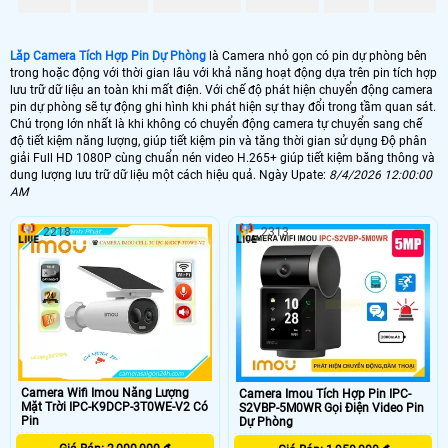
mà không lo sợ bị lỗi hay mất mát.
Với Camera Tích Hợp Pin Dự Phòng này, bạn không chỉ có được sự tiện lợi
trong việc giám sát mà còn được ổn hơn với chất lượng hình ảnh và dữ liệu lưu
Lăp Camera Tích Hợp Pin Dự Phòng
là Camera nhỏ gọn có pin dự phòng bên
trữ đỉnh cao, đáp ứng mọi nhu cầu của bạn trong việc theo dõi và bảo vệ an
trong hoặc động với thời gian lâu với khả năng hoạt động dựa trên pin tích hợp
ninh.
lưu trữ dữ liệu an toàn khi mất điện. Với chế độ phát hiện chuyển động camera
pin dự phòng sẽ tự động ghi hình khi phát hiện sự thay đổi trong tầm quan sát.
Chú trọng lớn nhất là khi không có chuyển động camera tự chuyển sang chế
độ tiết kiệm năng lượng, giúp tiết kiệm pin và tăng thời gian sử dụng Độ phân
giải Full HD 1080P cùng chuẩn nén video H.265+ giúp tiết kiệm băng thông và
dung lượng lưu trữ dữ liệu một cách hiệu quả. Ngày Upate:
8/4/2026 12:00:00
AM
2218
2313
'
Camera Wifi Imou Năng Lượng
Camera Imou Tích Hợp Pin IPC-
Mặt Trời IPC-K9DCP-3T0WE-V2 Có
S2VBP-5M0WR Gọi Điện Video Pin
Pin
Dự Phòng