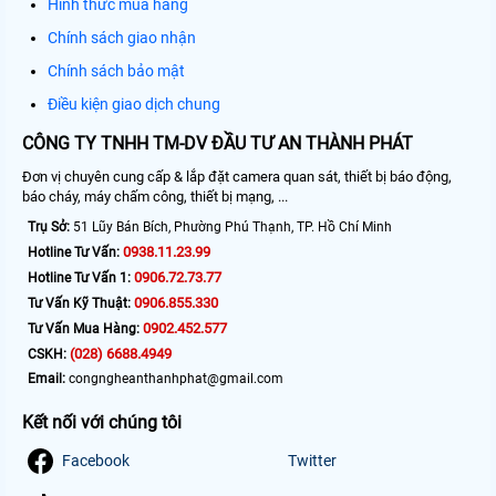
Hình thức mua hàng
Chính sách giao nhận
Chính sách bảo mật
Điều kiện giao dịch chung
CÔNG TY TNHH TM-DV ĐẦU TƯ AN THÀNH PHÁT
Đơn vị chuyên cung cấp & lắp đặt camera quan sát, thiết bị báo động,
báo cháy, máy chấm công, thiết bị mạng, ...
Trụ Sở:
51 Lũy Bán Bích, Phường Phú Thạnh, TP. Hồ Chí Minh
0938.11.23.99
Hotline Tư Vấn:
0906.72.73.77
Hotline Tư Vấn 1:
0906.855.330
Tư Vấn Kỹ Thuật:
0902.452.577
Tư Vấn Mua Hàng:
(028) 6688.4949
CSKH:
Email:
congngheanthanhphat@gmail.com
Kết nối với chúng tôi
Facebook
Twitter