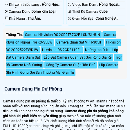
🔦 Khi xem thiếu sáng :
Hồng Ngoại
🌜 Video Ban Đêm :
Hồng Ngoại
10m Hồng Ngoại SMD.
20m Hồng Ngoại SMD.
⚒ Camera Dòng
Dome Kim Loại.
🕉️ Thiết Kế Camera
Cube.
️🆑 Khả Năng :
Thu Âm.
️⌘ Điểm Nỗi Bật :
Công Nghệ AI.
Thông Tin:
Camera Hikvision DS-2CD2T87G2P-LSU/SLHUN
Camera
KBvision Ngoài Trời KX-S5BW
Camera Quan Sát VPH-305IP
Hikvision
DS-2CD2522FWD-IW
Hikvision DS-2CD2110F-I
Những Lưu Ý Khi Lắp
Đặt Camera Giám Sát
Lắp Đặt Camera Quan Sát Gốc Rộng Giá Rẻ
Trọn
Bộ Camera Nhà Xưởng
Công Ty Camera Quận Tân Phú
Lắp Camera
Ghi Hình Đóng Gói Sàn Thương Mại Điện Tử
Camera Dùng Pin Dự Phòng
Camera dùng pin dự phòng là thiết bị Kỹ Thuật công ty An Thành Phát có thể
nhận biết với thời lượng sử dụng lên đến 3 tháng sau mỗi lần sạc, mang lại sự
tiện lợi và linh hoạt cho người sử dụng.
Camera dùng pin dự phòng khả năng
ghi hình khi phát hiện chuyển động
giúp theo dõi và bảo vệ không gian một
cách an toàn và hiệu quả. Với chất lượng hình ảnh sắc nét và độ phân giải
FULL HD 1080P, camera chụp và ghi lại mọi chi tiết một cách rõ ràng và chân