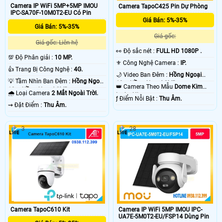
Camera IP WiFi 5MP+5MP IMOU
Camera TapoC425 Pin Dự Phòng
IPC-SA70F-10M0T2-EU Có Pin
Giá Bán: 5%-35%
Giá Bán: 5%-35%
Giá gốc:
Giá gốc: Liên hệ
️👀 Độ sắc nét :
FULL HD 1080P .
💯 Độ Phân giải :
10 MP.
⚜️ Công Nghệ Camera :
IP.
👍 Trang Bị Công Nghệ :
4G.
🌙 Video Ban Đêm :
Hồng Ngoại
💡 Tầm Nhìn Ban Đêm :
Hồng Ngoại
10m Hồng Ngoại SMD.
👑 Camera Theo Mẫu
Dome Kim
10m Hồng Ngoại SMD.
🌧️ Loại Camera
2 Mắt Ngoài Trời.
loại + Nhựa.
️ƒ Điểm Nỗi Bật :
Thu Âm.
️⇝ Đặt Điểm :
Thu Âm.
3
28
Camera IP WiFi 5MP IMOU IPC-
Camera TapoC610 Kit
UA7E-5M0T2-EU/FSP14 Dùng Pin