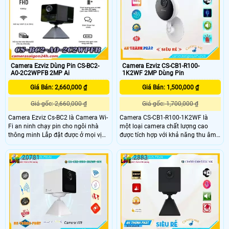
năng giám sát ban đêm với cảm
được lấy từ các phòng thí nghiệm
biến nhiệt tích hợp, giúp nhận diện
EZVIZ),Nén video:H
chính xác các vật thể trong bóng tối
Camera Ezviz Dùng Pin CS-BC2-
Camera Ezviz CS-CB1-R100-
A0-2C2WPFB 2MP Ai
1K2WF 2MP Dùng Pin
Giá Bán: 2,660,000 ₫
Giá Bán: 1,500,000 ₫
Giá gốc: 2,660,000 ₫
Giá gốc: 1,700,000 ₫
Camera Ezviz Cs-BC2 là Camera Wi-
Camera CS-CB1-R100-1K2WF là
Fi an ninh chạy pin cho ngôi nhà
một loại camera chất lượng cao
thông minh Lắp đặt được ở mọi vị
được tích hợp với khả năng thu âm.
trí, phù hợp mọi thiết kế. Trải
Camera này còn được trang bị hồng
nghiệm chiếc camera có hàng loạt
ngoại SMD, giúp hình ảnh rõ ràng
20781
2883
tính năng dễ sử dụng cho an ninh
hơn ở bất kỳ vị trí nào mà nó được
trong nhà, thân thiện với người
lắp đặt. Ngoài ra, với công nghệ xử
dùng, và thú vị
lý hình ảnh H.265+/H