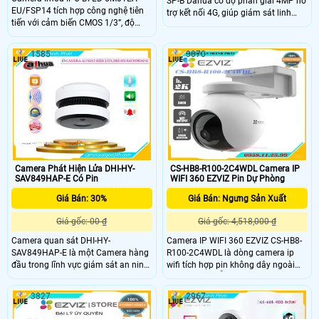
SP-B Dahua có độ phân giải 4MP hỗ
EU/FSP14 tích hợp công nghệ tiên
trợ kết nối 4G, giúp giám sát linh
tiến với cảm biến CMOS 1/3”, độ
hoạt ở mọi nơi phù hợp lắp đặt ở
phân giải 5MP, ống kính 3.6mm góc
nơi ko có mạng. Camera tích hợp
nhìn 91°. Hỗ trợ kết nối Wi-Fi
pin năng lượng mặt trời, đàm thoại
1585
3070
2.4GHz, 4G LTE, đèn hồng ngoại
hai chiều và AI phân biệt người, xe.
20m và chuẩn chống nước IP66.
Với hồng ngoại 30m và LED sáng
Sản phẩm cung cấp chất lượng hình
trắng 20m camera đảm bảo hình
ảnh sắc nét, hoạt động ổn định
ảnh rõ nét cả ngày lẫn đêm và lưu
trong điều kiện khắc nghiệt.
trữ dữ liệu trực tiếp trên thẻ nhớ lên
đến 512GB giá rẻ.
Camera Phát Hiện Lửa DHI-HY-
CS-HB8-R100-2C4WDL Camera IP
SAV849HAP-E Có Pin
WIFI 360 EZVIZ Pin Dự Phòng
Giá Bán: 30%
Giá Bán: Ngưng Sản Xuất
Giá gốc: 00 ₫
Giá gốc: 4,518,000 ₫
Camera quan sát DHI-HY-
Camera IP WIFI 360 EZVIZ CS-HB8-
SAV849HAP-E là một Camera hàng
R100-2C4WDL là dòng camera ip
đầu trong lĩnh vực giám sát an ninh.
wifi tích hợp pin không dây ngoài
Với công nghệ hình ảnh sắt nét và
trời ,camera hỗ trợ độ phân giải 4.0
độ phân giải Ultra 4k lite, nó đảm
megapixel(2K)@ 2560 × 1440.
3827
2967
bảo mang đến hình ảnh chất lượng
Chiếu sáng tối thiểu:0,01 Lux @ (F1.
cao và rõ nét. Camera còn có khả
6, AGC ON), 0 Lux với IR (Dữ liệu