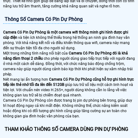
thực. Thiết kế nhỏ gọn giúp dễ dàng lắp đặt và di chuyển, đồng thời còn có tính
năng lưu trữ âm thanh, tăng cường khả năng quan sát và nghe rõ hơn.
Thông Số Camera Có Pin Dự Phòng
Camera Có Pin Dự Phòng là một camera wifi thông minh ghi hình được ghi
cúp điện
và tiện ích không thể thiếu trong hệ thống an ninh gia đình hay văn
phòng. Với khả năng kết nối và điều khiển thông qua wifi, camera này mang
đến sự thuận tiện tối đa cho người sử dụng.
Một trong những tính năng nổi bật của
Camera Có Pin Dự Phòng đó là khả
năng đàm thoại 2 chiều
cho phép người dùng giao tiếp trực tiếp với người đang
ở nhà một cách dễ dàng. Đồng thời, với chức năng báo động chống trộm,
camera này giúp người dùng cảnh báo kịp thời khi phát hiện sự xâm nhập trái
phép.
Nét mang lại ấn tượng hơn
Camera Có Pin Dự Phòng cũng hỗ trợ ghi hình trực
tiếp lên thẻ nhớ tối đa lên đến 512GB
giúp lưu trữ số liệu một cách linh hoạt và
tiện lợi. Với chuẩn nén video H.265+, người dùng không cần lo lắng về việc
không gian lưu trữ sẽ bị chiếm đoạt quá nhanh.
Camera Có Pin Dự Phòng còn được trang bị pin dự phòng bên trong, giúp duy
trì hoạt động ngay cả khi mất điện. Không những thế, chức năng kiểm soát
hoặc động khi có đối tượng ghi hình cũng giúp tăng cường sự an toàn cho
không gian gia đình hoặc văn phòng của bạn.
THAM KHẢO THÔNG SỐ CAMERA DÙNG PIN DỰ PHÒNG