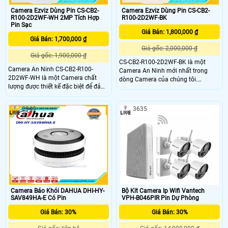
Camera Ezviz Dùng Pin CS-CB2-
Camera Ezviz Dùng Pin CS-CB2-
R100-2D2WF-WH 2MP Tích Hợp
R100-2D2WF-BK
Pin Sạc
Giá Bán: 1,800,000 ₫
Giá Bán: 1,700,000 ₫
Giá gốc: 2,000,000 ₫
Giá gốc: 1,900,000 ₫
CS-CB2-R100-2D2WF-BK là một
Camera An Ninh CS-CB2-R100-
Camera An Ninh mới nhất trong
2D2WF-WH là một Camera chất
dòng Camera của chúng tôi.
lượng được thiết kế đặc biệt để đảm
Camera được trang bị công nghệ
bảo an toàn và an ninh cho căn nhà
Hồng Ngoại SMD, giúp quan sát
hoặc văn phòng của bạn. Với khả
trong nhà tốt hơn và có khả năng
2949
3635
năng xem được ban đêm nhờ tích
lưu trữ lâu hơn thông qua công
hợp công nghệ Hồng Ngoại 10m,
nghệ H.265+/H.265/H
bạn có thể theo dõi mọi hoạt động
xung quanh vào ban đêm một cách
rõ ràng
Camera Báo Khói DAHUA DHI-HY-
Bộ Kit Camera Ip Wifi Vantech
SAV849HA-E Có Pin
VPH-B046PIR Pin Dự Phòng
Giá Bán: 30%
Giá Bán: 30%