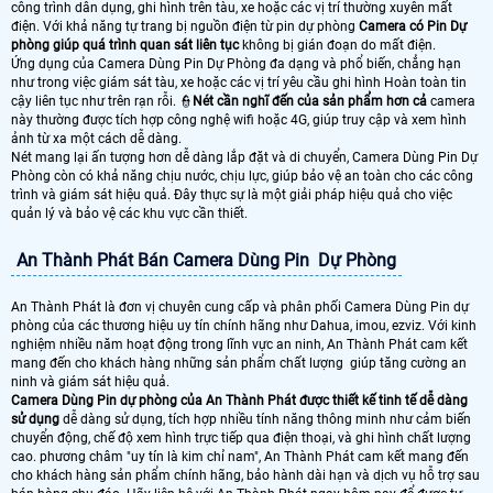
công trình dân dụng, ghi hình trên tàu, xe hoặc các vị trí thường xuyên mất
điện. Với khả năng tự trang bị nguồn điện từ pin dự phòng
Camera có Pin Dự
phòng giúp quá trình quan sát liên tục
không bị gián đoạn do mất điện.
Ứng dụng của Camera Dùng Pin Dự Phòng đa dạng và phổ biến, chẳng hạn
như trong việc giám sát tàu, xe hoặc các vị trí yêu cầu ghi hình Hoàn toàn tin
cậy liên tục như trên rạn rỗi. 👮
Nét cần nghĩ đến của sản phẩm hơn cả
camera
này thường được tích hợp công nghệ wifi hoặc 4G, giúp truy cập và xem hình
ảnh từ xa một cách dễ dàng.
Nét mang lại ấn tượng hơn dễ dàng lắp đặt và di chuyển, Camera Dùng Pin Dự
Phòng còn có khả năng chịu nước, chịu lực, giúp bảo vệ an toàn cho các công
trình và giám sát hiệu quả. Đây thực sự là một giải pháp hiệu quả cho việc
quản lý và bảo vệ các khu vực cần thiết.
An Thành Phát Bán Camera Dùng Pin Dự Phòng
An Thành Phát là đơn vị chuyên cung cấp và phân phối Camera Dùng Pin dự
phòng của các thương hiệu uy tín chính hãng như Dahua, imou, ezviz. Với kinh
nghiệm nhiều năm hoạt động trong lĩnh vực an ninh, An Thành Phát cam kết
mang đến cho khách hàng những sản phẩm chất lượng giúp tăng cường an
ninh và giám sát hiệu quả.
Camera Dùng Pin dự phòng của An Thành Phát được thiết kế tinh tế dễ dàng
sử dụng
dễ dàng sử dụng, tích hợp nhiều tính năng thông minh như cảm biến
chuyển động, chế độ xem hình trực tiếp qua điện thoại, và ghi hình chất lượng
cao. phương châm "uy tín là kim chỉ nam", An Thành Phát cam kết mang đến
cho khách hàng sản phẩm chính hãng, bảo hành dài hạn và dịch vụ hỗ trợ sau