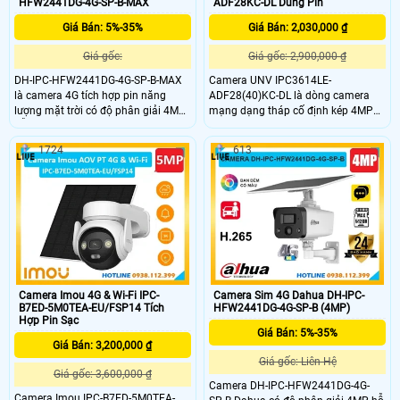
HFW2441DG-4G-SP-B-MAX
ADF28KC-DL Dùng Pin
Giá Bán: 5%-35%
Giá Bán: 2,030,000 ₫
Giá gốc:
Giá gốc: 2,900,000 ₫
DH-IPC-HFW2441DG-4G-SP-B-MAX
Camera UNV IPC3614LE-
là camera 4G tích hợp pin năng
ADF28(40)KC-DL là dòng camera
lượng mặt trời có độ phân giải 4MP,
mạng dạng tháp cố định kép 4MP
hỗ trợ đàm thoại 2 chiều và hồng
ColorHunter mang lại hình ảnh màu
ngoại ban đêm lên đến 30m.
sắc rõ nét. Camera tích hợp mic và
1724
613
Camera cho hình ảnh có màu ban
loa,công nghệ chống ngược sáng
đêm trong phạm vi 20m, hỗ trợ khe
WDR 120dB,khoảng cách hồng
thẻ nhớ lên đến 512GB, phân biệt
ngoại thu hình lên đến 30m.Camera
được người và xe. Với tính năng
trang bị công nghệ thông minh
cảnh báo chủ động bằng đèn chớp
PoE,công nghệ chống nước IP67,
và còi hú, camera lý tưởng lắp đặt
phù hợp giám sát chuyên nghiệp
tại những khu vực không có điện.
Camera Imou 4G & Wi-Fi IPC-
Camera Sim 4G Dahua DH-IPC-
B7ED-5M0TEA-EU/FSP14 Tích
HFW2441DG-4G-SP-B (4MP)
Hợp Pin Sạc
Giá Bán: 5%-35%
Giá Bán: 3,200,000 ₫
Giá gốc: Liên Hệ
Giá gốc: 3,600,000 ₫
Camera DH-IPC-HFW2441DG-4G-
Camera Imou IPC-B7ED-5M0TEA-