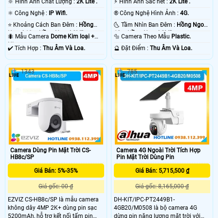
🔆 Hình Ành Chất Lượng :
2K Lite .
️⚡ Hình Ảnh Sắc nét :
2K Lite .
⚛️ Công Nghệ :
IP Wifi.
®️ Công Nghệ Hình Ảnh :
4G.
⭐ Khoảng Cách Ban Đêm :
Hồng
🌜 Tầm Nhìn Ban Đêm :
Hồng Ngoại
Ngoại 10m Hồng Ngoại SMD.
10m Hồng Ngoại SMD.
🐜 Mẫu Camera
Dome Kim loại +
🔩 Camera Theo Mẫu
Plastic.
Nhựa.
️✔️ Tích Hợp :
Thu Âm Và Loa.
️🔮 Đặt Điểm :
Thu Âm Và Loa.
1343
785
Camera Dùng Pin Mặt Trời CS-
Camera 4G Ngoài Trời Tích Hợp
HB8c/SP
Pin Mặt Trời Dùng Pin
Giá Bán: 5%-35%
Giá Bán: 5,715,500 ₫
Giá gốc: 00 ₫
Giá gốc: 8,165,000 ₫
EZVIZ CS-HB8c/SP là mẫu camera
DH-KIT/IPC-PT2449B1-
không dây 4MP 2K+ dùng pin sạc
4GB20/M0508 là bộ camera 4G
5200mAh, hỗ trợ kết nối tấm pin
dừng pin năng lượng mặt trời với