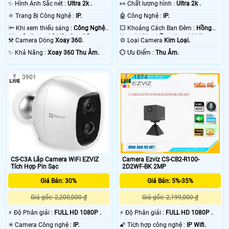
✨ Hình Ảnh Sắc nét :
Ultra 2k .
️👀 Chất lượng hình :
Ultra 2k .
⚛️ Trang Bị Công Nghệ :
IP.
🤖️ Công Nghệ :
IP.
🔦 Khi xem thiếu sáng :
Công Nghệ
💥 Khoảng Cách Ban Đêm :
Hồng
Chuyên Dụng Có Màu Ban Đêm.
Ngoại 150m Hồng Ngoại SMD.
⚒ Camera Dòng
Xoay 360.
💢 Loại Camera
Kim Loại.
️✨ Khả Năng :
Xoay 360 Thu Âm.
️💮 Ưu Điểm :
Thu Âm.
3901
1874
CS-C3A Lắp Camera WiFi EZVIZ
Camera Ezviz CS-CB2-R100-
Tích Hợp Pin Sạc
2D2WF-BK 2MP
Giá Bán: 30%
Giá Bán: 5%-35%
Giá gốc: 2,200,000 ₫
Giá gốc: 2,199,000 ₫
️⚡ Độ Phân giải :
FULL HD 1080P .
️⚡ Độ Phân giải :
FULL HD 1080P .
✳️ Camera Công nghệ :
IP.
🌠 Tích hợp công nghệ :
IP Wifi.