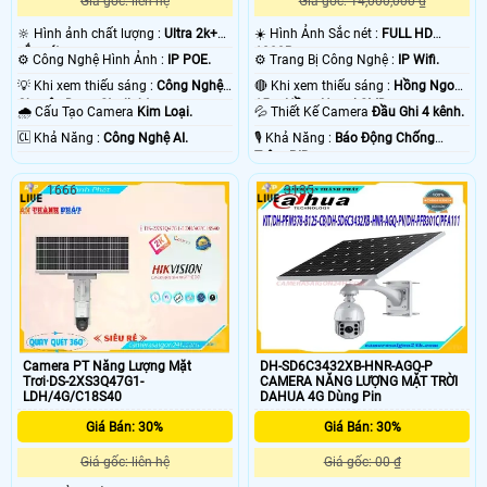
Giá gốc: liên hệ
Giá gốc: 14,000,000 ₫
🔆 Hình ảnh chất lượng :
Ultra 2k+
☀️ Hình Ảnh Sắc nét :
FULL HD
sắc nét .
1080P .
⚙ Công Nghệ Hình Ảnh :
IP POE.
⚙ Trang Bị Công Nghệ :
IP Wifi.
💡 Khi xem thiếu sáng :
Công Nghệ
🔴 Khi xem thiếu sáng :
Hồng Ngoại
Chuyên Dụng Starlight.
15m Hồng Ngoại SMD.
🌧️ Cấu Tạo Camera
Kim Loại.
💦 Thiết Kế Camera
Đầu Ghi 4 kênh.
️🆑 Khả Năng :
Công Nghệ AI.
️🎙 Khả Năng :
Báo Động Chống
Trộm PIR.
1666
3135
Camera PT Năng Lượng Mặt
DH-SD6C3432XB-HNR-AGQ-P
Trơi·DS-2XS3Q47G1-
CAMERA NĂNG LƯỢNG MẶT TRỜI
LDH/4G/C18S40
DAHUA 4G Dùng Pin
Giá Bán: 30%
Giá Bán: 30%
Giá gốc: liên hệ
Giá gốc: 00 ₫