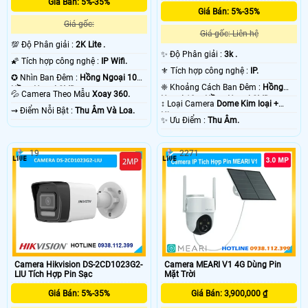
Giá Bán: 5%-35%
Giá Bán: 5%-35%
Giá gốc:
Giá gốc: Liên hệ
💯 Độ Phân giải :
2K Lite .
✨ Độ Phân giải :
3k .
🌠 Tích hợp công nghệ :
IP Wifi.
⚜️ Tích hợp công nghệ :
IP.
✪ Nhìn Ban Đêm :
Hồng Ngoại 10m
❈ Khoảng Cách Ban Đêm :
Hồng
Hồng Ngoại SMD.
💦 Camera Theo Mẫu
Xoay 360.
Ngoại 10m Hồng Ngoại SMD.
↕️ Loại Camera
Dome Kim loại +
️⇝ Điểm Nỗi Bật :
Thu Âm Và Loa.
Nhựa.
️✨ Ưu Điểm :
Thu Âm.
19
2271
Camera Hikvision DS-2CD1023G2-
Camera MEARI V1 4G Dùng Pin
LIU Tích Hợp Pin Sạc
Mặt Trời
Giá Bán: 5%-35%
Giá Bán: 3,900,000 ₫