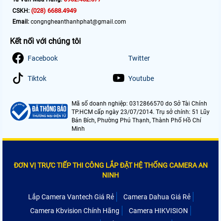
(028) 6688.4949
CSKH:
Email:
congngheanthanhphat@gmail.com
Kết nối với chúng tôi
Facebook
Twitter
Tiktok
Youtube
Mã số doanh nghiệp: 0312866570 do Sở Tài Chính
TP.HCM cấp ngày 23/07/2014. Trụ sở chính: 51 Lũy
Bán Bích, Phường Phú Thạnh, Thành Phố Hồ Chí
Minh
ĐƠN VỊ TRỰC TIẾP THI CÔNG LẮP ĐẶT HỆ THỐNG CAMERA AN
NINH
Lắp Camera Vantech Giá Rẻ
Camera Dahua Giá Rẻ
Camera Kbvision Chính Hãng
Camera HIKVISION