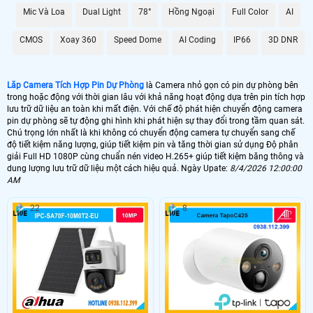
mà không lo sợ bị lỗi hay mất mát.
Mic Và Loa
Dual Light
78°
Hồng Ngoại
Full Color
AI
Với Camera Tích Hợp Pin Dự Phòng này, bạn không chỉ có được sự tiện lợi
trong việc giám sát mà còn được ổn hơn với chất lượng hình ảnh và dữ liệu lưu
CMOS
Xoay 360
Speed Dome
AI Coding
IP66
3D DNR
trữ đỉnh cao, đáp ứng mọi nhu cầu của bạn trong việc theo dõi và bảo vệ an
ninh.
Lăp Camera Tích Hợp Pin Dự Phòng
là Camera nhỏ gọn có pin dự phòng bên
trong hoặc động với thời gian lâu với khả năng hoạt động dựa trên pin tích hợp
lưu trữ dữ liệu an toàn khi mất điện. Với chế độ phát hiện chuyển động camera
pin dự phòng sẽ tự động ghi hình khi phát hiện sự thay đổi trong tầm quan sát.
Chú trọng lớn nhất là khi không có chuyển động camera tự chuyển sang chế
độ tiết kiệm năng lượng, giúp tiết kiệm pin và tăng thời gian sử dụng Độ phân
giải Full HD 1080P cùng chuẩn nén video H.265+ giúp tiết kiệm băng thông và
dung lượng lưu trữ dữ liệu một cách hiệu quả. Ngày Upate:
8/4/2026 12:00:00
AM
22
8
'