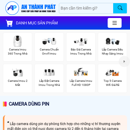
DANH MỤC SẢN PHẨM
Camera Imou
Camera Chuẩn
Báo Giá Camera
Lắp Camera Siêu
360 Trong Nhà
Onvif Imou
Imou Trong Nhà
Nhạy Sáng Imou
Camera Imou 2
Lắp Đặt Camera
Lắp Camera Imou
Top 5 Camera
Mắt
Imou Trong Nhà
Full HD 1080P
Wifi Giá Rẻ
CAMERA DÙNG PIN
Lắp camera dùng pin dự phòng tích hợp cho những vị trí thương xuyên
mất điện pin có thể nuoi đươc camera từ 2 đến 6 tháng hiện tại camera