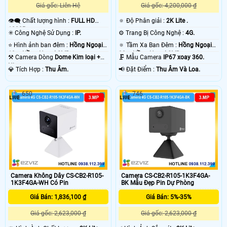
Giá gốc: Liên Hệ
Giá gốc: 4,200,000 ₫
👁️‍🗨 Chất lượng hình :
FULL HD
🔅 Độ Phân giải :
2K Lite .
1080P .
✳️ Công Nghệ Sử Dụng :
IP.
⚙ Trang Bị Công Nghệ :
4G.
⭐ Hình ảnh ban đêm :
Hồng Ngoại
🔅 Tầm Xa Ban Đêm :
Hồng Ngoại
10m Hồng Ngoại SMD.
30m Hồng Ngoại SMD.
⚒ Camera Dòng
Dome Kim loại +
🗜️ Mẫu Camera
IP67 xoay 360.
Nhựa.
️💎 Tích Hợp :
Thu Âm.
️📢 Đặt Điểm :
Thu Âm Và Loa.
650
746
Camera Không Dây CS-CB2-R105-
Camera CS-CB2-R105-1K3F4GA-
1K3F4GA-WH Có Pin
BK Mẫu Đẹp Pin Dự Phòng
Giá Bán: 1,836,100 ₫
Giá Bán: 5%-35%
Giá gốc: 2,623,000 ₫
Giá gốc: 2,623,000 ₫