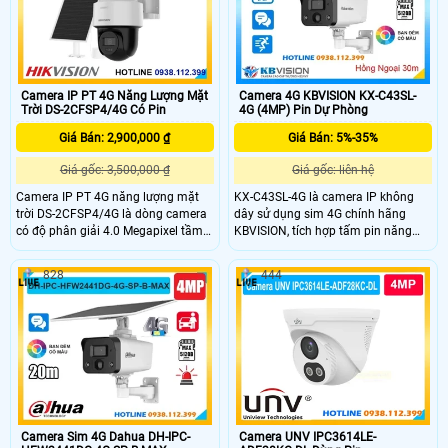
phù hợp giám sát liên tục không
cần nguồn điện lưới.
Camera IP PT 4G Năng Lượng Mặt
Camera 4G KBVISION KX-C43SL-
Trời DS-2CFSP4/4G Có Pin
4G (4MP) Pin Dự Phòng
Giá Bán: 2,900,000 ₫
Giá Bán: 5%-35%
Giá gốc: 3,500,000 ₫
Giá gốc: liên hệ
Camera IP PT 4G năng lượng mặt
KX-C43SL-4G là camera IP không
trời DS-2CFSP4/4G là dòng camera
dây sử dụng sim 4G chính hãng
có độ phân giải 4.0 Megapixel tầm
KBVISION, tích hợp tấm pin năng
nhìn hồng ngoại xa 30m.Công nghệ
lượng mặt trời tiện lợi. Camera có
AI thông minh phát hiện người và
độ phân giải 4MP, hỗ trợ đàm thoại
828
444
phương tiện. Trang bị pin dung
2 chiều với mic và loa tích hợp, cho
lượng 9000mAh và tấm pin năng
hình ảnh sắc nét cả ngày lẫn đêm
lượng mặt trời 8W, chuẩn chống
với hồng ngoại 30m và full color
nước và bụi IP66,đàm thoại hai
20m. Ngoài ra, camera còn có cảm
chiều.Hoạt động ổn định với Nano
biến PIR phát hiện người, khe cắm
SIM 4G ở mọi vị trí ngoài trời.
thẻ nhớ lên đến 512GB và đạt chuẩn
chống nước IP67.
Camera Sim 4G Dahua DH-IPC-
Camera UNV IPC3614LE-