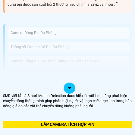
dùng pin được sản xuất bởi 2 thương hiệu chính là Ezviz và Imou .
Camera Dùng Pin Dự Phòng
Thông số Camera Có Pin Dự Phòng
Camera Dùng Pin Dự Phòng Dùng Cho Công Trình Nào
An Thành Phát Bán Camera Dùng Pin Phòng Uy Tín
Được phát triển với công nghệ tiên tiến, Camera Tích Hợp Pin Dự Phòng không
SMD viết tắt là Smart Motion Detection được hiểu là một tính năng phát hiện
chỉ là thiết bị giám sát vị trí chuyên dụng mà còn giải pháp hoàn hảo cho
chuyển động thông minh giúp phân biệt người vật hạn chế được tình trạng báo
những tình huống mất điện hoặc thiếu nguồn điện. Với khả năng hoạt động
động giả do các vật thể chuyển động không phải người
dựa trên pin tích hợp, bạn có thể dễ dàng di chuyển và sử dụng camera tại
nhiều vị trí khác nhau mà không cần phải lo lắng về nguồn điện.
Điểm nổi bật của camera này chính là chất lượng ghi hình tuyệt vời với độ
phân giải Full HD 1080P, giúp bạn quan sát mọi chi tiết một cách rõ nét và sắc
LẮP CAMERA TÍCH HỢP PIN
nét. chuẩn nén video H.265+ tiên tiến giúp tiết kiệm dung lượng lưu trữ trong
quá trình ghi hình, đồng thời Hoàn toàn tin cậy cho việc lưu trữ dữ liệu lâu dài