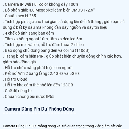
. Camera IP Wifi Full color không dây 100%
. Độ phân giải: 4.0 Megapixel cảm biến CMOS 1/2.9"
. Chuẩn nén H.265
. Tích hợp pin sạc cho thời gian sử dụng lên đến 6 tháng , giúp bạn sử
dụng ở bất kỳ đâu mà không cần dây nguồn và dây tín hiệu
. 4 chế độ ánh sáng ban đêm
. Tầm xa hồng ngoại 10m, tầm xa đèn led 5m
. Tích hợp mic và loa, hỗ trợ đàm thoại 2 chiều
. Báo động chủ động bằng đèn và còi hú (110dB)
. Trang bị cảm biến PIR , giúp phát hiện chuyển động chính xác hơn,
giảm báo động giả.
. Hỗ trợ chức năng phát hiện con người
. Kết nối Wifi 2 băng tầng : 2.4GHz và 5GHz
. Hỗ trợ Cloud
. Hỗ trợ khe cắm thẻ nhớ lên đến 128GB
. Chế độ riêng tư
. Chuẩn chống bụi nước IP65
Camera Dùng Pin Dự Phòng Dùng
Camera Dùng Pin Dự Phòng đóng vai trò quan trọng trong việc giám sát các