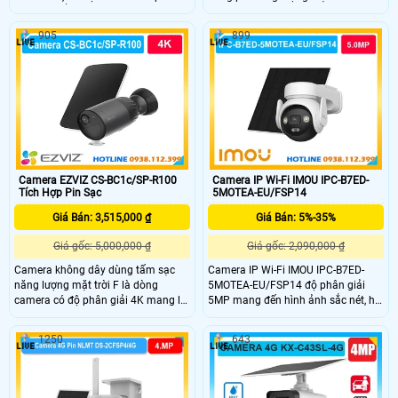
mặt trời để giám sát liên tục ở khu
khả năng ghi hình 4MP đàm thoại 2
vực không có nguồn điện. Khả năng
chiều, hồng ngoại 30m, chống
905
899
xoay ngang 340° và dọc 80° bao
ngược sáng DWDR và khả năng lưu
quát không gian rộng hình ảnh sắc
trữ với thẻ nhớ 512GB. Camea này
nét cả ngày lẫn đêm.
có tích hợp IP giúp phân biệt người
xe chính xác có thể giám sát từ xa
qua app thích hợp gắn ngoài trời
nhờ IP66 và những nơi không có
mạng
Camera EZVIZ CS-BC1c/SP-R100
Camera IP Wi-Fi IMOU IPC-B7ED-
Tích Hợp Pin Sạc
5MOTEA-EU/FSP14
Giá Bán: 3,515,000 ₫
Giá Bán: 5%-35%
Giá gốc: 5,000,000 ₫
Giá gốc: 2,090,000 ₫
Camera không dây dùng tấm sạc
Camera IP Wi-Fi IMOU IPC-B7ED-
năng lượng mặt trời F là dòng
5MOTEA-EU/FSP14 độ phân giải
camera có độ phân giải 4K mang lại
5MP mang đến hình ảnh sắc nét, hỗ
góc nhìn rộng 135°, pin 10400mAh
trợ đàm thoại hai chiều tiện lợi cho
và chuẩn IP65. Camera hỗ trợ WiFi
việc kết nối từ xa. Với công nghệ
1250
643
lắp đặt dễ dàng,tích hợp đàm thoại
nhận diện thông minh phát hiện
hai chiều và công nghệ AI phát hiện
người và xe. Pin 10.000mAh kết hợp
người thông minh phù hợp lắp đặt
tấm năng lượng mặt trời 5W cho
ngoài trời.
phép hoạt động ổn định ngoài trời,