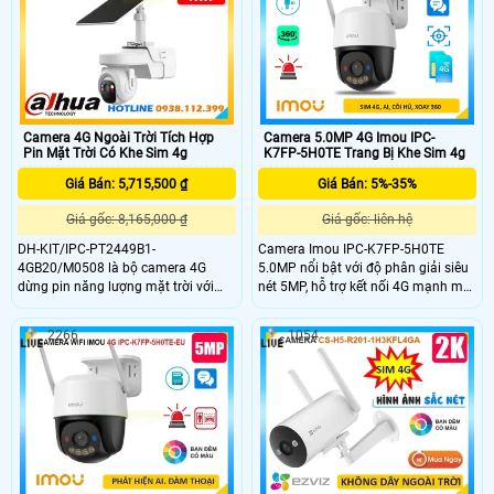
khả năng lưu trữ đến 512GB, phù
với chất lượng âm thanh cao, khe
hợp giám sát mọi vị trí không có Wi-
cắm thẻ nhớ lên đến 512GB camera
Fi.
phù hợp giám sát linh hoạt mà
không cần Wi-Fi.
Camera 4G Ngoài Trời Tích Hợp
Camera 5.0MP 4G Imou IPC-
Pin Mặt Trời Có Khe Sim 4g
K7FP-5H0TE Trang Bị Khe Sim 4g
Giá Bán: 5,715,500 ₫
Giá Bán: 5%-35%
Giá gốc: 8,165,000 ₫
Giá gốc: liên hệ
DH-KIT/IPC-PT2449B1-
Camera Imou IPC-K7FP-5H0TE
4GB20/M0508 là bộ camera 4G
5.0MP nổi bật với độ phân giải siêu
dừng pin năng lượng mặt trời với
nét 5MP, hỗ trợ kết nối 4G mạnh mẽ
khả năng ghi hình 4MP đàm thoại 2
qua 2 ăng-ten, phù hợp lắp đặt ở nơi
chiều, hồng ngoại 30m, chống
không có Wi-Fi. Hỗ trợ quay quét
2266
1054
ngược sáng DWDR và khả năng lưu
toàn cảnh, đàm thoại hai chiều,
trữ với thẻ nhớ 512GB. Camea này
phát hiện người, theo dõi thông
có tích hợp IP giúp phân biệt người
minh (Smart Tracking) và lưu trữ thẻ
xe chính xác có thể giám sát từ xa
nhớ Micro SD lên đến 512GB
qua app thích hợp gắn ngoài trời
nhờ IP66 và những nơi không có
mạng