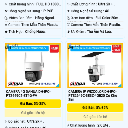
🔅 Chất lượng hình :
FULL HD 1080P
✨ Chất lượng hình :
Ultra 2k + .
.
⚒ Công Nghệ Sử Dụng :
IP POE.
⚜️ Công Nghệ Sử Dụng :
4G.
🌜 Video Ban Đêm :
Hồng Ngoại
🌜 Xem ban đêm :
Full Color 20m
60m ONVIF.
Có Màu Ban Ðêm.
❄ Camera Theo Mẫu
Thân Plastic.
♊ Camera Theo Mẫu
Thân Plastic.
️♚ Tích Hợp :
Chống Nước.
️📡 Ưu Điểm :
Thu Âm Và Loa.
641
859
CAMERA 4G DAHUA DH-IPC-
CAMERA IP WIZCOLOR DH-IPC-
PT2449C1-ST4G-PV
PTS2649C-3E3Z-4GB20 Có Khe
Sim
Giá Bán: 5%-35%
Giá Bán: 5%-35%
Giá gốc: liên hệ
Giá gốc: liên hệ
✨ Độ sắc nét :
Ultra 2k + .
️⚡ Chất lượng hình :
2K Lite .