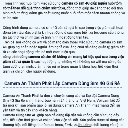
Trong lĩnh vực nuôi tôm, việc sử dụng
camera có sim 4G giúp người nuôi tôm
có thể theo dõi quá trình chăm sóc từ xa
, đồng thời giúp dễ dàng theo dõi tình
hình môi trường, đánh giá chất lượng nước nuôi tôm một cách nhanh chóng và
chính xác.
Công trình dùng camera có sim 4G còn rất giá trị cao trong việc giám sát hoạt
động trên tàu, đặc biệt là khi hoạt động ở các vùng biển xa bờ, cung cấp thông
tin tức thời và chính xác về tình hình hoạt động trên tàu.
Trên bè nơi không có wifi và có mạng điện thoại, việc sử dụng camera có sim
4G giúp ngư dân hoặc người làm nghề của làng chài dễ dàng quản lý, giám sát
từ xa các hoạt động trên bè một cách hiệu quả.
c
ông trình dùng camera có sim 4G không chỉ mang lại hiệu quả cao trong việc
giám sát và quản lý
các hoạt động tại những vị trí không có wifi mà còn giúp
tăng cường an ninh, giảm thiểu rủi ro trong quản lý khoa học, tiết kiệm thời
gian và chi phí cho người sử dụng.
Camera An Thành Phát Lắp Camera Dùng Sim 4G Giá Rẻ
Camera An Thành Phát là đơn vị chuyên cung cấp và lắp đặt Camera Dùng
Sim 4G Giá Rẻ, chính hãng, bảo hành 24 tháng tại Việt Nam. Với cam kết đổi
trả mới khi sản phẩm gặp lỗi sử dụng, Camera An Thành Phát mang đến sự
yên tâm và tin cậy cho khách hàng.
Camera Dùng Sim 4G giúp bạn dễ dàng lắp đặt mà không cần sử dụng dây
cáp, tiết kiệm thời gian và chi phí cho việc cài đặt. Sản phẩm được sử dụng các
thương hiệu nổi tiếng như Dahua, Imou, Ezviz, ⁂
tin tưởng
chất lượng và độ tin