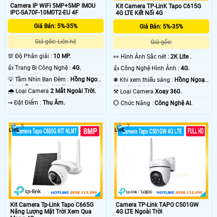
Camera IP WiFi 5MP+5MP IMOU
Kit Camera TP-LinK Tapo C615G
IPC-SA70F-10M0T2-EU 4F
4G LTE Kết Nối 4G
Giá Bán: 5%-35%
Giá Bán: 5%-35%
Giá gốc: Liên hệ
Giá gốc:
💯 Độ Phân giải :
10 MP.
️👀 Hình Ảnh Sắc nét :
2K Lite .
👍 Trang Bị Công Nghệ :
4G.
👍 Công Nghệ Hình Ảnh :
4G.
💡 Tầm Nhìn Ban Đêm :
Hồng Ngoại
❃ Khi xem thiếu sáng :
Hồng Ngoại
10m Hồng Ngoại SMD.
10m Starlight.
🌧️ Loại Camera
2 Mắt Ngoài Trời.
⚒ Loại Camera
Xoay 360.
️⇝ Đặt Điểm :
Thu Âm.
️💮 Chức Năng :
Công Nghệ AI.
5
7
Kit Camera Tp-Link Tapo C665G
Camera TP-Link TAPO C501GW
Năng Lượng Mặt Trời Xem Qua
4G LTE Ngoài Trời