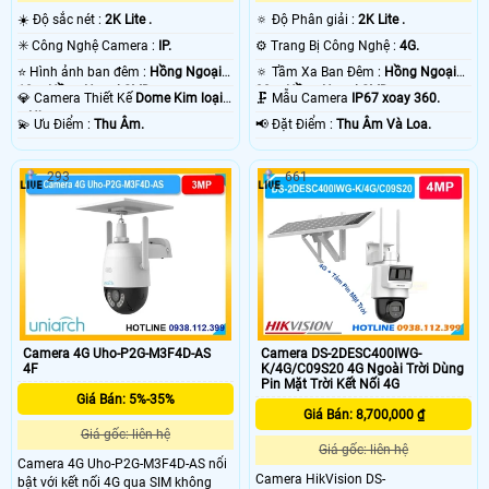
☀️ Độ sắc nét :
2K Lite .
🔅 Độ Phân giải :
2K Lite .
✳️ Công Nghệ Camera :
IP.
⚙ Trang Bị Công Nghệ :
4G.
⭐ Hình ảnh ban đêm :
Hồng Ngoại
🔅 Tầm Xa Ban Đêm :
Hồng Ngoại
10m Hồng Ngoại SMD.
30m Hồng Ngoại SMD.
💎 Camera Thiết Kế
Dome Kim loại
🗜️ Mẫu Camera
IP67 xoay 360.
+ Nhựa.
️💫 Ưu Điểm :
Thu Âm.
️📢 Đặt Điểm :
Thu Âm Và Loa.
293
661
Camera 4G Uho-P2G-M3F4D-AS
Camera DS-2DESC400IWG-
4F
K/4G/C09S20 4G Ngoài Trời Dùng
Pin Mặt Trời Kết Nối 4G
Giá Bán: 5%-35%
Giá Bán: 8,700,000 ₫
Giá gốc: liên hệ
Giá gốc: liên hệ
Camera 4G Uho-P2G-M3F4D-AS nổi
Camera HikVision DS-
bật với kết nối 4G qua SIM không