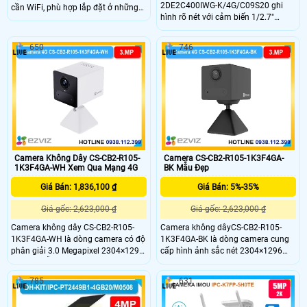
2DE2C400IWG-K/4G/C09S20 ghi
cần WiFi, phù hợp lắp đặt ở những
hình rõ nét với cảm biến 1/2.7"
khu vực không có mạng cố định. Độ
CMOS, độ phân giải 4MP và ống
phân giải 3MP sắc nét, kết hợp khả
kính 2.8mm. Tích hợp nguồn pin
năng quay quét 345° ngang và 90°
650
746
90Wh cùng tấm pin năng lượng mặt
dọc giúp quan sát toàn diện, hạn
trời đảm bảo hoạt động bền bỉ ngay
chế điểm mù hiệu quả.
cả khi mất điện. Kết nối 4G giúp
truyền dữ liệu linh hoạt hỗ trợ đàm
thoại 2 chiều và thẻ nhớ 512GB cho
lưu trữ dài hạn.
Camera Không Dây CS-CB2-R105-
Camera CS-CB2-R105-1K3F4GA-
1K3F4GA-WH Xem Qua Mạng 4G
BK Mẫu Đẹp
Giá Bán: 1,836,100 ₫
Giá Bán: 5%-35%
Giá gốc: 2,623,000 ₫
Giá gốc: 2,623,000 ₫
Camera không dây CS-CB2-R105-
Camera không dâyCS-CB2-R105-
1K3F4GA-WH là dòng camera có độ
1K3F4GA-BK là dòng camera cung
phân giải 3.0 Megapixel 2304×1296
cấp hình ảnh sắc nét 2304×1296
sắc nét, hỗ trợ kết nối 4G linh hoạt
cùng khả năng kết nối 4G mọi nơi.
và pin 2000mAh tiện lợi. Trang bị AI
Hỗ trợ AI phát hiện hình dáng
785
631
phát hiện hình dáng người, hồng
người,hỗ trợ pin 2000mAh hồng
ngoại 8m, đàm thoại hai chiều cùng
ngoại 8m và đàm thoại hai chiều