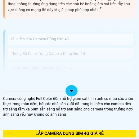
thoại thông thường ứng dụng trên các nhà bè hoặc giám sát trên rẫy khu
vực không có mạng thì đây là giải pháp phù hợp nhất.
Ưu điểm của Camera Dùng Sim 4G
Thông Số Quan Trọng Camera Dùng Sim 4G
Công Trình Dùng Camera Có Sim 4G
Camera An Thành Phát Lắp Camera Dùng Sim 4G Giá Rẻ
Camera công nghệ Full Color 60m hỗ trợ giám sát hình ảnh có màu sắc chân
Lắp Camera Dùng Sim 4G là lựa chọn hoàn hảo cho việc giám sát từ xa và bảo
thực trong màn đêm, bởi các nhà sản xuất đã trang bị thêm cho camera đèn
vệ an ninh tại những vị trí không có sẵn kết nối wifi. Với thiết kế tiện lợi và tính
trợ sáng tầm xa 60m sẵn sàng hỗ trợ ánh sáng cho camera trong trường hợp
năng nổi bật, đây là giải pháp hiệu quả để quản lý và giám sát căn nhà, cửa
ánh sáng yếu hay không có ánh sáng
hàng, văn phòng hay bất kỳ không gian nào khác mà bạn quan tâm. Camera
Dùng Sim 4G hổ trợ sim giúp bạn dễ dàng truy cập và xem hình ảnh từ xa
thông qua ứng dụng điện thoại di động mà không cần phải kết nối qua wifi. ♻️
Nét độc đáo hơn của sản phẩm với khả năng tải dữ liệu qua sim 4G bạn có thể
LẮP CAMERA DÙNG SIM 4G GIÁ RẺ
lưu trữ và sao lưu video một cách dễ dàng.