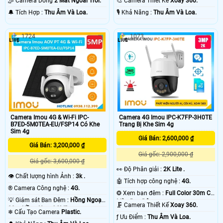
🤹 Camera Dòng
2 Mắt Ngoài Trời.
🎨 Camera Thiết Kế
Xoay 360.
️🔔 Tích Hợp :
Thu Âm Và Loa.
️🎙 Khả Năng :
Thu Âm Và Loa.
1724
1073
Camera Imou 4G & Wi-Fi IPC-
Camera 4G Imou IPC-K7FP-3H0TE
B7ED-5M0TEA-EU/FSP14 Có Khe
Trang Bị Khe Sim 4g
Sim 4g
Giá Bán: 2,600,000 ₫
Giá Bán: 3,200,000 ₫
Giá gốc: 2,900,000 ₫
Giá gốc: 3,600,000 ₫
️👀 Độ Phân giải :
2K Lite .
👁 Chất lượng hình Ảnh :
3k .
🤖️ Tích hợp công nghệ :
4G.
®️ Camera Công nghệ :
4G.
❂ Xem ban đêm :
Full Color 30m Có
💡 Giám sát Ban Đêm :
Hồng Ngoại
Màu Ban Ðêm.
🗜️ Camera Thiết Kế
Xoay 360.
20m Hồng Ngoại SMD.
❄ Cấu Tạo Camera
Plastic.
️ƒ Ưu Điểm :
Thu Âm Và Loa.