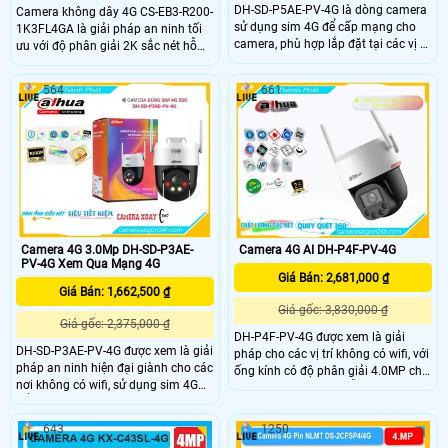
DH-SD-P5AE-PV-4G là dòng camera
Camera không dây 4G CS-EB3-R200-
sử dụng sim 4G để cấp mạng cho
1K3FL4GA là giải pháp an ninh tối
camera, phù hợp lắp đặt tại các vị trí
ưu với độ phân giải 2K sắc nét hỗ
đặc thù không có internet, trang bị
trợ nhận diện người và phương tiện
ống kính 5.0MP, có thể nhìn có màu
chính xác. Camera nổi bật với khả
564
661
vào ban đêm, trang bị micro và loa
năng đàm thoại hai chiều lưu trữ thẻ
giúp đàm thoại 2 chiều, có nhiều
nhớ đến 512GB và tích hợp pin sạc
tính năng AI được trang bị
cùng chuẩn IP65 chống bụi nước,
phù hợp sử dụng cả trong nhà lẫn
ngoài trời.
Camera 4G AI DH-P4F-PV-4G
Camera 4G 3.0Mp DH-SD-P3AE-
PV-4G Xem Qua Mạng 4G
Giá Bán: 2,681,000 ₫
Giá Bán: 1,662,500 ₫
Giá gốc: 3,830,000 ₫
Giá gốc: 2,375,000 ₫
DH-P4F-PV-4G được xem là giải
DH-SD-P3AE-PV-4G được xem là giải
pháp cho các vị trí không có wifi, với
pháp an ninh hiện đại giành cho các
ống kính có độ phân giải 4.0MP cho
nơi không có wifi, sử dụng sim 4G
ra hình ảnh sắc nét, hỗ trợ H.265+,
để cấp mạng, trang bị ống kính
trang bị khả năng chống sét 2000V,
3.0Mp cho ra hình ảnh sắc nét, khe
phù hợp lắp đặt ngoài trời chuẩn IP
643
1250
cắm thẻ nhớ 265G, có thể phần biệt
66, có công nghệ AI được trang bị