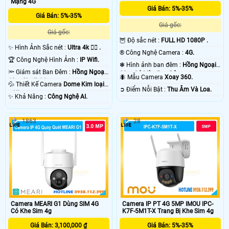
Mạng 4G
Giá Bán: 5%-35%
Giá Bán: 5%-35%
Giá gốc:
Giá gốc:
🦉 Độ sắc nét :
FULL HD 1080P .
✨ Hình Ảnh Sắc nét :
Ultra 4k 👍🏾 .
®️ Công Nghệ Camera :
4G.
🏆 Công Nghệ Hình Ảnh :
IP Wifi.
❃ Hình ảnh ban đêm :
Hồng Ngoại
🔦 Giám sát Ban Đêm :
Hồng Ngoại
20m Có Màu Ban Ðêm.
🐜 Mẫu Camera
Xoay 360.
10m Starlight.
💦 Thiết Kế Camera
Dome Kim loại
️➲ Điểm Nỗi Bật :
Thu Âm Và Loa.
+ Nhựa.
️✨ Khả Năng :
Công Nghệ AI.
1863
28
Camera MEARI G1 Dùng SIM 4G
Camera IP PT 4G 5MP IMOU IPC-
Có Khe Sim 4g
K7F-5M1T-X Trang Bị Khe Sim 4g
Giá Bán: 3,100,000 ₫
Giá Bán: 5%-35%