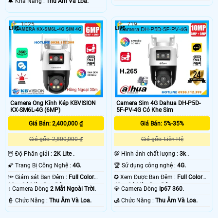
️🔔 Khả Năng :
Thu Âm Và Loa.
1025
719
Camera Ống Kính Kép KBVISION
Camera Sim 4G Dahua DH-P5D-
KX-SM6L-4G (6MP)
5F-PV-4G Có Khe Sim
Giá Bán: 2,400,000 ₫
Giá Bán: 5%-35%
Giá gốc: 2,800,000 ₫
Giá gốc: Liên Hệ
🦉 Độ Phân giải :
2K Lite .
💯 Hình ảnh chất lượng :
3k .
🌠 Trang Bị Công Nghệ :
4G.
🏆 Sử dụng công nghệ :
4G.
🔦 Giám sát Ban Đêm :
Full Color
✪ Xem Được Ban Đêm :
Full Color
30m Có Màu Ban Ðêm.
40m Có Màu Ban Ðêm.
↕️ Camera Dòng
2 Mắt Ngoài Trời.
💎 Camera Dòng
Ip67 360.
️👮 Chức Năng :
Thu Âm Và Loa.
️🛃 Chức Năng :
Thu Âm Và Loa.