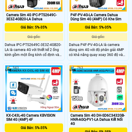
Camera Sim 4G IPC-PTS2649C-
P4F-PV-4G-LA Camera Dahua
3E3Z-4GB20-LA Dahua
Dùng Sim 4G (4MP) Có Khe Sim
Giá Bán: 5%-35%
Giá Bán: 5%-35%
Giá gốc:
Giá gốc:
Dahua IPC-PTS2649C-3E3Z-4GB20-
Dahua P4F-PV-4G-LA là camera
LA là camera 4G với thiết kế 2 ống
dùng sim 4G với độ phân giải 4MP
kính gồm một ống kính cố định và
có khả năng quay xoay 360 độ và
một ống kính quay xoay 360°, cho
đàm thoại 2 chiều tiện lợi. Camera
hình ảnh sắc nét với độ phân giải
hỗ trợ hồng ngoại ban đêm lên đến
543
763
3MP+3MP. Camera hỗ trợ đàm
30m, công nghệ WizColor cho hình
thoại 2 chiều, zoom quang 6x, tích
ảnh có màu vào ban đêm, phát hiện
hợp báo động thông minh và hồng
chính xác người và phương tiện
ngoại tầm xa 50m công nghệ
thông minh. Camera còn tích hợp
WizColor có màu ban đêm. Với
khe thẻ nhớ hỗ trợ tối đa 256GB phù
chuẩn camera hoạt động bền bỉ
hợp lắp đặt ở mọi nơi không cần Wi-
trong mọi điều kiện thời tiết giá rẻ.
Fi giá rẻ.
KX-C43L-4G Camera KBVISION
Camera Sim 4G DH-SD6C3432GB-
SIM 4G (4MP) 4F
HNR-AGQ-PV1-LA Dahua Kết Nối
4G
Giá Bán: 5%-35%
Giá Bán: 5%-35%