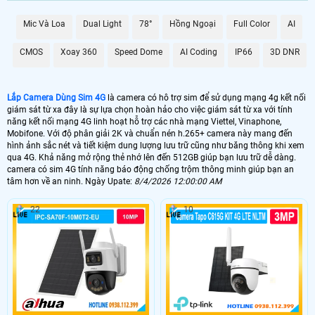
Camera Dùng Sim 4G được trang bị hệ thống báo động chống trộm thông
minh, giúp bạn nhận biết và phát hiện sự can thiệp vào không gian giám sát.
Mic Và Loa
Dual Light
78°
Hồng Ngoại
Full Color
AI
Độ nét cao lên đến 2k cung cấp hình ảnh rõ nét và sắc nét, giúp bạn theo dõi
mọi chi tiết một cách rõ ràng. Với kết nối ổn định và tin cậy, Camera Dùng Sim
CMOS
Xoay 360
Speed Dome
AI Coding
IP66
3D DNR
4G sẽ là trợ thủ đắc lực trong việc bảo vệ và theo dõi an ninh tại các vị trí không
có kết nối wifi. Hãy lựa chọn cho mình một chiếc camera chất lượng để Hoàn
toàn tin cậy an toàn và tiện lợi cho không gian của bạn.
Lắp Camera Dùng Sim 4G
là camera có hô trợ sim để sử dụng mạng 4g kết nối
giám sát từ xa đây là sự lựa chọn hoàn hảo cho việc giám sát từ xa với tính
năng kết nối mạng 4G linh hoạt hỗ trợ các nhà mạng Viettel, Vinaphone,
Mobifone. Với độ phân giải 2K và chuẩn nén h.265+ camera này mang đến
hình ảnh sắc nét và tiết kiệm dung lượng lưu trữ cũng như băng thông khi xem
qua 4G. Khả năng mở rộng thẻ nhớ lên đến 512GB giúp bạn lưu trữ dễ dàng.
camera có sim 4G tính năng báo động chống trộm thông minh giúp bạn an
tâm hơn về an ninh. Ngày Upate:
8/4/2026 12:00:00 AM
22
10
'