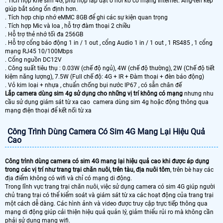
. Tích hợp khe sim 4G, phù hợp lắp đặt ở nơi ko có mạng Internet. Ăng-ten kép
giúp bắt sóng ổn định hơn.
. Tích hợp chip nhớ eMMC 8GB để ghi các sự kiện quan trọng
. Tích hợp Mic và loa , hỗ trợ đàm thoại 2 chiều
. Hỗ trợ thẻ nhớ tối đa 256GB
. Hỗ trợ cổng báo động 1 in / 1 out , cổng Audio 1 in / 1 out , 1 RS485 , 1 cổng
mạng RJ45 10/100Mbps
. Cổng nguồn DC12V
. Công suất tiêu thụ : 0.03W (chế độ ngủ), 4W (chế độ thường), 2W (Chế độ tiết
kiệm năng lượng), 7.5W (Full chế độ: 4G + IR + Đàm thoại + đèn báo động)
. Vỏ kim loại + nhựa , chuẩn chống bụi nước IP67 , có sẵn chân đế
Lắp camera dùng sim 4g sử dụng cho những vị trí không có mạng
nhưng nhu
cầu sử dụng giám sát từ xa cao camera dùng sim 4g hoặc động thông qua
mạng điện thoại để kết nối từ xa
Công Trình Dùng Camera Có Sim 4G Mang Lại Hiệu Quả
Cao
Công trình dùng camera có sim 4G mang lại hiệu quả cao khi được áp dụng
trong các vị trí như trang trại chăn nuôi, trên tàu, địa nuôi tôm
, trên bè hay các
địa điểm không có wifi và chỉ có mạng di động.
Trong lĩnh vực trang trại chăn nuôi, việc sử dụng camera có sim 4G giúp người
chủ trang trại có thể kiểm soát và giám sát từ xa các hoạt động của trang trại
một cách dễ dàng. Các hình ảnh và video được truy cập trực tiếp thông qua
mạng di động giúp cải thiện hiệu quả quản lý, giảm thiểu rủi ro mà không cần
phải sử dụng mạng wifi.