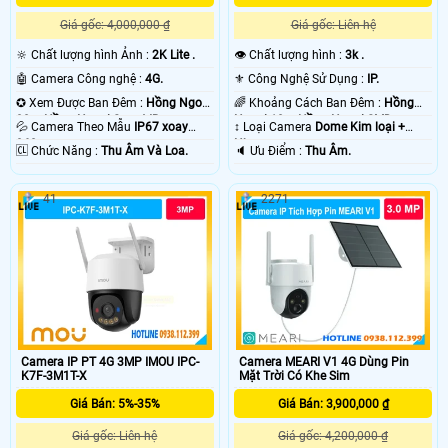
Giá gốc: 4,000,000 ₫
Giá gốc: Liên hệ
🔆 Chất lượng hình Ảnh :
2K Lite .
👁 Chất lượng hình :
3k .
🤖️ Camera Công nghệ :
4G.
⚜️ Công Nghệ Sử Dụng :
IP.
✪ Xem Được Ban Đêm :
Hồng Ngoại
🌈 Khoảng Cách Ban Đêm :
Hồng
30m Hồng Ngoại Smart IR.
Ngoại 10m Hồng Ngoại SMD.
💦 Camera Theo Mẫu
IP67 xoay
↕️ Loại Camera
Dome Kim loại +
360.
Nhựa.
️🆑 Chức Năng :
Thu Âm Và Loa.
️🔈 Ưu Điểm :
Thu Âm.
41
2271
Camera IP PT 4G 3MP IMOU IPC-
Camera MEARI V1 4G Dùng Pin
K7F-3M1T-X
Mặt Trời Có Khe Sim
Giá Bán: 5%-35%
Giá Bán: 3,900,000 ₫
Giá gốc: Liên hệ
Giá gốc: 4,200,000 ₫