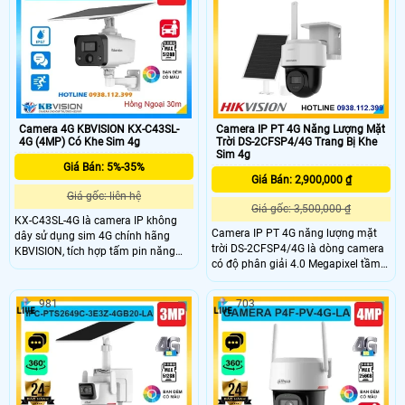
người và xe và các tính năng AI
khác, hỗ trợ đàm thoại 2 chiều trên
camera
Camera 4G KBVISION KX-C43SL-
Camera IP PT 4G Năng Lượng Mặt
4G (4MP) Có Khe Sim 4g
Trời DS-2CFSP4/4G Trang Bị Khe
Sim 4g
Giá Bán: 5%-35%
Giá Bán: 2,900,000 ₫
Giá gốc: liên hệ
Giá gốc: 3,500,000 ₫
KX-C43SL-4G là camera IP không
Camera IP PT 4G năng lượng mặt
dây sử dụng sim 4G chính hãng
trời DS-2CFSP4/4G là dòng camera
KBVISION, tích hợp tấm pin năng
có độ phân giải 4.0 Megapixel tầm
lượng mặt trời tiện lợi. Camera có
nhìn hồng ngoại xa 30m.Công nghệ
độ phân giải 4MP, hỗ trợ đàm thoại
AI thông minh phát hiện người và
2 chiều với mic và loa tích hợp, cho
981
703
phương tiện. Trang bị pin dung
hình ảnh sắc nét cả ngày lẫn đêm
lượng 9000mAh và tấm pin năng
với hồng ngoại 30m và full color
lượng mặt trời 8W, chuẩn chống
20m. Ngoài ra, camera còn có cảm
nước và bụi IP66,đàm thoại hai
biến PIR phát hiện người, khe cắm
chiều.Hoạt động ổn định với Nano
thẻ nhớ lên đến 512GB và đạt chuẩn
SIM 4G ở mọi vị trí ngoài trời.
chống nước IP67.