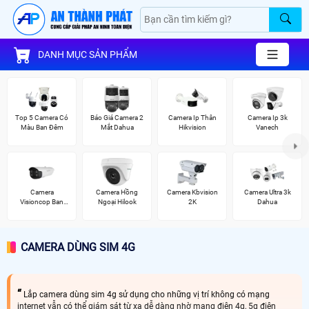
DANH MỤC SẢN PHẨM
Top 5 Camera Có
Báo Giá Camera 2
Camera Ip Thân
Camera Ip 3k
Màu Ban Đêm
Mắt Dahua
Hikvision
Vanech
Camera
Camera Hồng
Camera Kbvision
Camera Ultra 3k
Visioncop Ban
Ngoại Hilook
2K
Dahua
Đêm Có Màu
CAMERA DÙNG SIM 4G
Lắp camera dùng sim 4g sử dụng cho những vị trí không có mạng
internet vẫn có thể giám sát từ xa dễ dàng nhờ mạng điện 4g, 5g điện