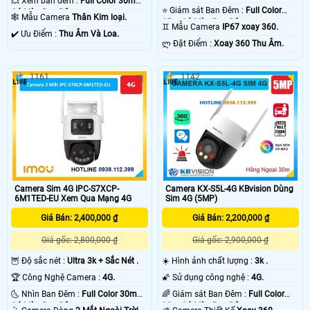
💥 Xem ban đêm :
Full Color 30m
⭐ Giám sát Ban Đêm :
Full Color
Có Màu Ban Ðêm.
🕸️ Mẫu Camera
Thân Kim loại.
15m Có Màu Ban Ðêm.
♊ Mẫu Camera
IP67 xoay 360.
️✔️ Ưu Điểm :
Thu Âm Và Loa.
️ლ Đặt Điểm :
Xoay 360 Thu Âm.
1161
1142
Camera Sim 4G IPC-S7XCP-
Camera KX-S5L-4G KBvision Dùng
6M1TED-EU Xem Qua Mạng 4G
Sim 4G (5MP)
Giá Bán: 2,400,000 ₫
Giá Bán: 2,200,000 ₫
Giá gốc: 2,800,000 ₫
Giá gốc: 2,900,000 ₫
🦉 Độ sắc nét :
Ultra 3k + Sắc Nét .
☀️ Hình ảnh chất lượng :
3k .
🏆 Công Nghệ Camera :
4G.
🌠 Sử dụng công nghệ :
4G.
🌜 Nhìn Ban Đêm :
Full Color 30m
🌈 Giám sát Ban Đêm :
Full Color
Có Màu Ban Ðêm.
30m Có Màu Ban Ðêm.