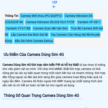
1
2
3
⫸
Thông Tin:
Camera Wifi Imou IPC-S42FP-D
Camera Hikvision DS-
2CD2020F-IW
Camera Hikvision DS-2CE16U1T-IT3F
Vantech VP-3811
Vantech VT-3118B
Camera Scan Mã Vận Đơn
Trọn Bộ Camera Wifi Giá
Rẻ
Lắp Camera Gia Đình Giá Rẻ
Top Camera Cửa Hàng Giá Rẻ Khuyên
Dùng
Đầu Ghi Hình Camera Dahua
Ưu Điểm Của Camera Dùng Sim 4G
Camera Dùng Sim 4G tích hợp cảm biến PIR và hỗ trợ SMD
là lựa chọn lý tưởng
cho việc giám sát an ninh. Với chip nhớ eMMC 8GB tích hợp, camera có khả
năng ghi lại các sự kiện quan trọng một cách liên tục và nhanh chóng. tích hợp
đèn hồng ngoại và đèn led ánh sáng ấm giúp camera hoạt động hiệu quả cả
ngày lẫn đêm. Camera 4G thân ngoài trời 4MP mang lại chất lượng hình ảnh
sắc nét và chi tiết an toàn và tiện lợi cho người sử dụng.
Thông Số Quan Trọng Camera Dùng Sim 4G