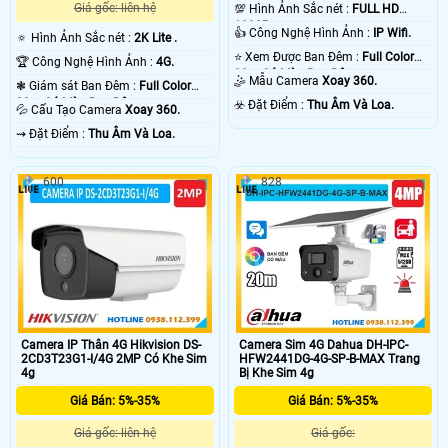
Giá gốc: liên hệ
💯 Hình Ảnh Sắc nét :
FULL HD
1080P .
👍 Công Nghệ Hình Ảnh :
IP Wifi.
🔅 Hình Ảnh Sắc nét :
2K Lite .
⭐ Xem Được Ban Đêm :
Full Color
🏆 Công Nghệ Hình Ảnh :
4G.
30m Có Màu Ban Ðêm.
🤹 Mẫu Camera
Xoay 360.
❃ Giám sát Ban Đêm :
Full Color
30m Có Màu Ban Ðêm.
️☣️ Đặt Điểm :
Thu Âm Và Loa.
💦 Cấu Tạo Camera
Xoay 360.
️⇝ Đặt Điểm :
Thu Âm Và Loa.
600
828
Camera IP Thân 4G Hikvision DS-
Camera Sim 4G Dahua DH-IPC-
2CD3T23G1-I/4G 2MP Có Khe Sim
HFW2441DG-4G-SP-B-MAX Trang
4g
Bị Khe Sim 4g
Giá Bán: 5%-35%
Giá Bán: 5%-35%
Giá gốc: liên hệ
Giá gốc: