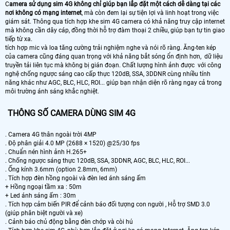
C
amera sử dụng sim 4G không chỉ giúp bạn lắp đặt một cách dễ dàng tại các
nơi không có mạng internet
, mà còn đem lại sự tiện lợi và linh hoạt trong việc
giám sát. Thông qua tích hợp khe sim 4G camera có khả năng truy cập internet
mà không cần dây cáp, đồng thời hỗ trợ đàm thoại 2 chiều, giúp bạn tự tin giao
tiếp từ xa.
tích hợp mic và loa tăng cường trải nghiệm nghe và nói rõ ràng. Ăng-ten kép
của camera cũng đáng quan trọng với khả năng bắt sóng ổn định hơn, dữ liệu
truyền tải liên tục mà không bị gián đoạn. Chất lượng hình ảnh được với công
nghệ chống ngược sáng cao cấp thực 120dB, SSA, 3DDNR cùng nhiều tính
năng khác như AGC, BLC, HLC, ROI... giúp bạn nhận diện rõ ràng ngay cả trong
môi trường ánh sáng khắc nghiệt.
THÔNG SỐ CAMERA DÙNG SIM 4G
. Camera 4G thân ngoài trời 4MP
. Độ phân giải 4.0 MP (2688 × 1520) @25/30 fps
. Chuẩn nén hình ảnh H.265+
. Chống ngược sáng thực 120dB, SSA, 3DDNR, AGC, BLC, HLC, ROI...
. Ống kính 3.6mm (option 2.8mm, 6mm)
. Tích hợp đèn hồng ngoài và đèn led ánh sáng ấm
+ Hồng ngoại tầm xa : 50m
+ Led ánh sáng ấm : 30m
. Tích hợp cảm biến PIR để cảnh báo đối tượng con người , Hỗ trợ SMD 3.0
(giúp phân biệt người và xe)
. Cảnh báo chủ động bằng đèn chớp và còi hú