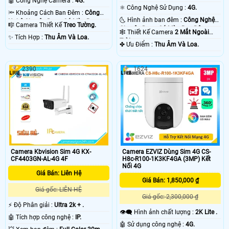
🤖️ Công Nghệ Camera :
4G.
⚛️ Công Nghệ Sử Dụng :
4G.
🔦 Khoảng Cách Ban Đêm :
Công
🌜 Hình ảnh ban đêm :
Công Nghệ
Nghệ Chuyên Dụng Có Màu Ban
🎼️ Camera Thiết Kế
Treo Tường.
Chuyên Dụng Có Màu Ban Ðêm.
Ðêm.
🕸️ Thiết Kế Camera
2 Mắt Ngoài
️✨ Tích Hợp :
Thu Âm Và Loa.
Trời.
️✤ Ưu Điểm :
Thu Âm Và Loa.
2390
1624
Camera Kbvision Sim 4G KX-
Camera EZVIZ Dùng Sim 4G CS-
CF4403GN-AL-4G 4F
H8c-R100-1K3KF4GA (3MP) Kết
Nối 4G
Giá Bán: Liên Hệ
Giá Bán: 1,850,000 ₫
Giá gốc: LIÊN HỆ
Giá gốc: 2,300,000 ₫
️⚡ Độ Phân giải :
Ultra 2k + .
👁️‍🗨 Hình ảnh chất lượng :
2K Lite .
🤖️ Tích hợp công nghệ :
IP.
🤖️ Sử dụng công nghệ :
4G.