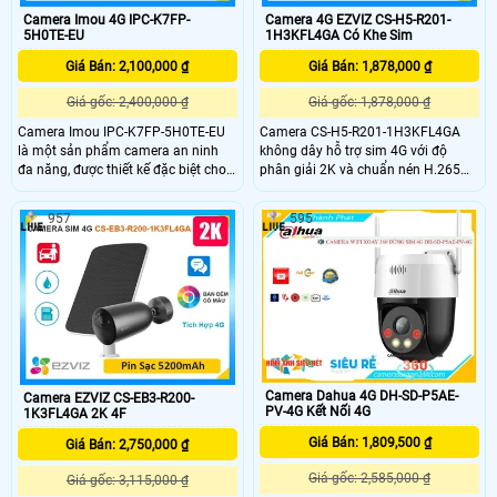
Camera Imou 4G IPC-K7FP-
Camera 4G EZVIZ CS-H5-R201-
5H0TE-EU
1H3KFL4GA Có Khe Sim
Giá Bán: 2,100,000 ₫
Giá Bán: 1,878,000 ₫
Giá gốc: 2,400,000 ₫
Giá gốc: 1,878,000 ₫
Camera Imou IPC-K7FP-5H0TE-EU
Camera CS-H5-R201-1H3KFL4GA
là một sản phẩm camera an ninh
không dây hỗ trợ sim 4G với độ
đa năng, được thiết kế đặc biệt cho
phân giải 2K và chuẩn nén H.265
các ứng dụng cần giám sát từ xa
giúp tiết kiệm băng thông camera
trong điều kiện không có kết nối
có khả năng đàm thoại 2 chiều tầm
957
595
mạng dây Imou IPC-K7FP-5H0TE-
nhìn hồng ngoại lên đến 30m và
EU hỗ trợ công nghệ hồng ngoại với
ánh sáng trắng 20m đảm bảo quan
khả năng nhìn đêm lên đến 30 mét.
sát rõ ràng cả ngày lẫn đêm với
chuẩn IP67 camera còn tích hợp
tính năng phát hiện thông minh và
cảnh báo bằng còi và đèn chớp
Camera Dahua 4G DH-SD-P5AE-
Camera EZVIZ CS-EB3-R200-
PV-4G Kết Nối 4G
1K3FL4GA 2K 4F
Giá Bán: 1,809,500 ₫
Giá Bán: 2,750,000 ₫
Giá gốc: 2,585,000 ₫
Giá gốc: 3,115,000 ₫