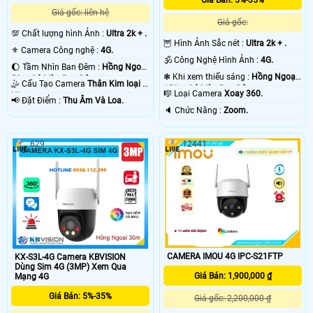
Giá gốc: liên hệ
Giá gốc:
💯 Chất lượng hình Ảnh :
Ultra 2k + .
🦉 Hình Ảnh Sắc nét :
Ultra 2k + .
⚜️ Camera Công nghệ :
4G.
🕉️ Công Nghệ Hình Ảnh :
4G.
🌔 Tầm Nhìn Ban Đêm :
Hồng Ngoại
❃ Khi xem thiếu sáng :
Hồng Ngoại
50m Có Màu Ban Ðêm.
🤹 Cấu Tạo Camera
Thân Kim loại +
150m Có Màu Ban Ðêm.
🎼️ Loại Camera
Xoay 360.
Nhựa.
️📢 Đặt Điểm :
Thu Âm Và Loa.
️🔈 Chức Năng :
Zoom.
629
12441
CAMERA IMOU 4G IPC-S21FTP
KX-S3L-4G Camera KBVISION
Dùng Sim 4G (3MP) Xem Qua
Giá Bán: 1,900,000 ₫
Mạng 4G
Giá Bán: 5%-35%
Giá gốc: 2,200,000 ₫